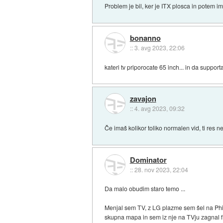
Problem je bil, ker je ITX plosca in potem i
bonanno
::
3. avg 2023, 22:06
kateri tv priporocate 65 inch... in da suppor
zavajon
::
4. avg 2023, 09:32
Če imaš kolikor toliko normalen vid, ti res n
Dominator
::
28. nov 2023, 22:04
Da malo obudim staro temo ...
Menjal sem TV, z LG plazme sem šel na Phili
skupna mapa in sem iz nje na TVju zagnal fi