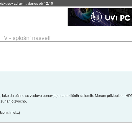
eizkusov zdravil
::
danes ob 12:10
TV - splošni nasveti
tako da očitno se zadeve ponavljajo na različnih sistemih. Moram priklopit en HDM
o zunanjo zvočno.
com, intel...)