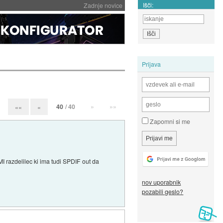
Išči:
Zadnje novice
Prijava
40
/ 40
»
»»
««
«
Zapomni si me
I razdelilec ki ima tudi SPDIF out da
nov uporabnik
pozabili geslo?