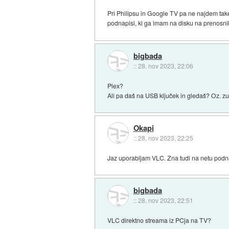
Pri Philipsu in Google TV pa ne najdem take 
podnapisi, ki ga imam na disku na prenosni
bigbada
::
28. nov 2023, 22:06
Plex?
Ali pa daš na USB ključek in gledaš? Oz. zu
Okapi
::
28. nov 2023, 22:25
Jaz uporabljam VLC. Zna tudi na netu podnap
bigbada
::
28. nov 2023, 22:51
VLC direktno streama iz PCja na TV?