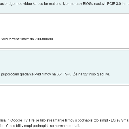
mas bridge med video kartico ter maticno, kjer moras v BIOSu nastavit PCIE 3.0 in ne
ta xvid torrent filme? do 700-800eur
e priporočam gledanje xvid filmov na 65" TV-ju. Že na 32" niso gledljivi.
sa in Google TV. Prej je bilo streamanje filmov s podnapisi zlo simpl - LGjev Sma
lm. Če so bili v mapi podnapisi, so normalno delali.