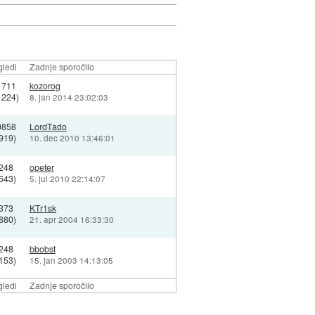
ledi
Zadnje sporočilo
1711
kozorog
1224)
8. jan 2014 23:02:03
0858
LordTado
919)
10. dec 2010 13:46:01
248
opeter
643)
5. jul 2010 22:14:07
373
KTr1sk
880)
21. apr 2004 16:33:30
248
bbobst
153)
15. jan 2003 14:13:05
ledi
Zadnje sporočilo