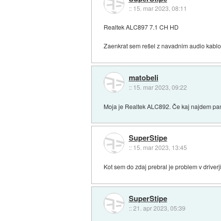
::
15. mar 2023, 08:11
Realtek ALC897 7.1 CH HD
Zaenkrat sem rešel z navadnim audio kablom
matobeli
::
15. mar 2023, 09:22
Moja je Realtek ALC892. Če kaj najdem pam
SuperStipe
::
15. mar 2023, 13:45
Kot sem do zdaj prebral je problem v driver
SuperStipe
::
21. apr 2023, 05:39