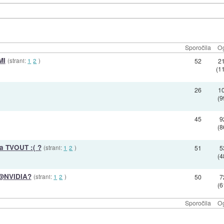
Sporočila
Og
MI
(strani:
1
2
)
52
2
(1
26
1
(9
45
9
(8
a TVOUT :( ?
(strani:
1
2
)
51
5
(4
ni@NVIDIA?
(strani:
1
2
)
50
7
(6
Sporočila
Og