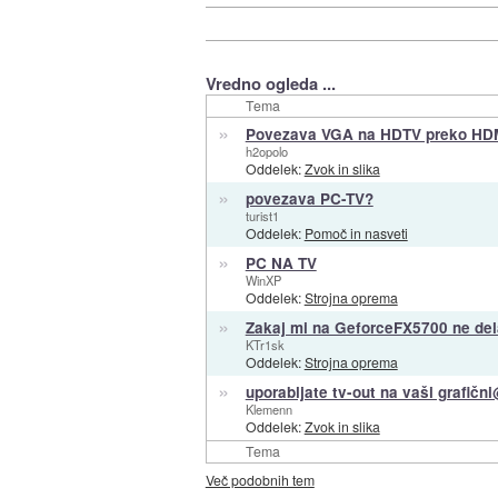
Vredno ogleda ...
Tema
»
Povezava VGA na HDTV preko HD
h2opolo
Oddelek:
Zvok in slika
»
povezava PC-TV?
turist1
Oddelek:
Pomoč in nasveti
»
PC NA TV
WinXP
Oddelek:
Strojna oprema
»
Zakaj mi na GeforceFX5700 ne del
KTr1sk
Oddelek:
Strojna oprema
»
uporabljate tv-out na vaši grafič
Klemenn
Oddelek:
Zvok in slika
Tema
Več podobnih tem