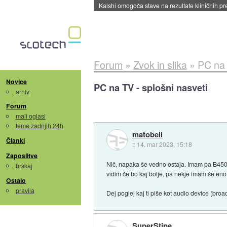
Kalshi omogoča stave na rezultate kliničnih pr
Forum
»
Zvok in slika
»
PC na 
Novice
PC na TV - splošni nasveti
arhiv
Forum
mali oglasi
teme zadnjih 24h
matobeli
Članki
::
14. mar 2023, 15:18
Zaposlitve
Nič, napaka še vedno ostaja. Imam pa B450, 
brskaj
vidim če bo kaj bolje, pa nekje imam še en
Ostalo
pravila
Dej poglej kaj ti piše kot audio device (broad
SuperStipe