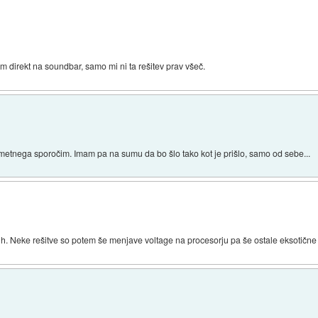
 direkt na soundbar, samo mi ni ta rešitev prav všeč.
etnega sporočim. Imam pa na sumu da bo šlo tako kot je prišlo, samo od sebe...
jih. Neke rešitve so potem še menjave voltage na procesorju pa še ostale eksotične 