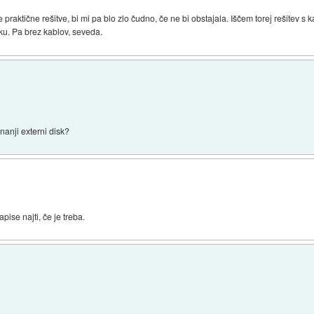
praktične rešitve, bi mi pa blo zlo čudno, če ne bi obstajala. Iščem torej rešitev s 
ku. Pa brez kablov, seveda.
nanji externi disk?
ise najti, če je treba.