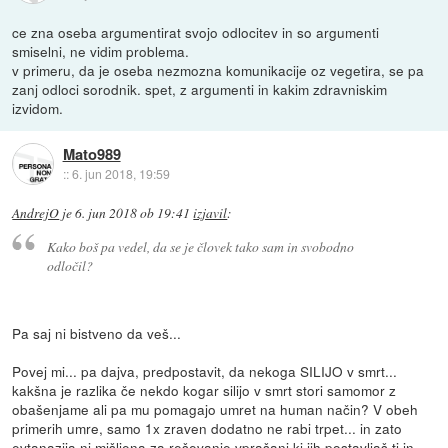
ce zna oseba argumentirat svojo odlocitev in so argumenti
smiselni, ne vidim problema.
v primeru, da je oseba nezmozna komunikacije oz vegetira, se pa
zanj odloci sorodnik. spet, z argumenti in kakim zdravniskim
izvidom.
Mato989
::
6. jun 2018, 19:59
AndrejO
je
6. jun 2018 ob 19:41
izjavil
:
Kako boš pa vedel, da se je človek tako sam in svobodno
odločil?
Pa saj ni bistveno da veš...
Povej mi... pa dajva, predpostavit, da nekoga SILIJO v smrt...
kakšna je razlika če nekdo kogar silijo v smrt stori samomor z
obašenjame ali pa mu pomagajo umret na human način? V obeh
primerih umre, samo 1x zraven dodatno ne rabi trpet... in zato
evtanazija ni mišljena za reševanje vprašanj ki jih postavljaš ti in