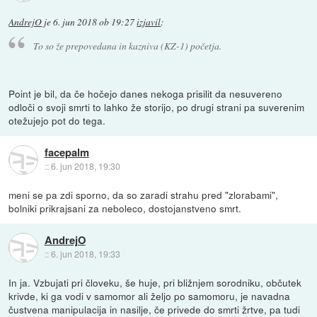
AndrejO
je
6. jun 2018 ob 19:27
izjavil
:
To so že prepovedana in kazniva (KZ-1) početja.
Point je bil, da če hočejo danes nekoga prisilit da nesuvereno
odloči o svoji smrti to lahko že storijo, po drugi strani pa suverenim
otežujejo pot do tega.
facepalm
::
6. jun 2018, 19:30
meni se pa zdi sporno, da so zaradi strahu pred "zlorabami",
bolniki prikrajsani za neboleco, dostojanstveno smrt.
AndrejO
::
6. jun 2018, 19:33
In ja. Vzbujati pri človeku, še huje, pri bližnjem sorodniku, občutek
krivde, ki ga vodi v samomor ali željo po samomoru, je navadna
čustvena manipulacija in nasilje, če privede do smrti žrtve, pa tudi