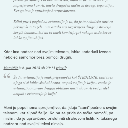
napeljevana k smrti, imela drugačen način za dosego tega cilja...
Ker ga ima je vprašanje brezpredmetno.
Edini pravi pogled na evtanazijo je to, da je to neboleča smrt za
nekoga ki si to želi... vse ostalo naj raziskujejo druge inštitucije
ker jih imamo... kot da bi imeli komisijo pri nakupu noža ker se
lahko z njim ubiješ...
Kdor ima nadzor nad svojim telesom, lahko kadarkoli izvede
neboleč samomor brez pomoči drugih.
Mato989
je
6. jun 2018 ob 20:15
izjavil
:
Še 1x, evtanazija je enak pripomoček kot ŠTEDILNIK, tudi brez
njega si si lahko skuhal hrano, ampak z njim je lažje... enako je
evtanazija napram drugim oblikam smrti, do smrti boš priđel
ampak z evtanazijo je lažje!
Meni je popolnoma sprejemljivo, da ljduje *sami* počno s svojim
telesom, kar si pač želijo. Ko pa se pride do točke pomoči, pa
mislim, da je upravičeno prisluhniti strahovom tistih, ki takšnega
nadzora nad svojimi telesi nimajo.