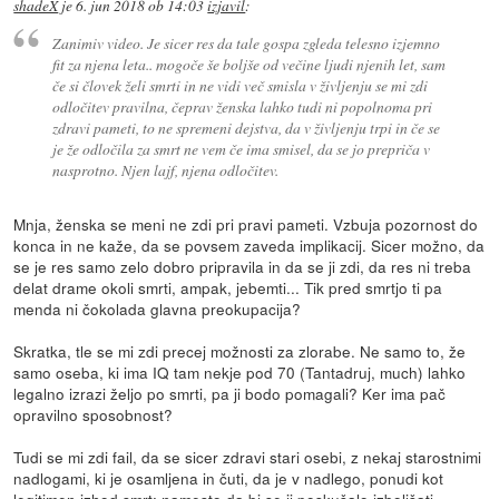
shadeX
je
6. jun 2018 ob 14:03
izjavil
:
Zanimiv video. Je sicer res da tale gospa zgleda telesno izjemno
fit za njena leta.. mogoče še boljše od večine ljudi njenih let, sam
če si človek želi smrti in ne vidi več smisla v življenju se mi zdi
odločitev pravilna, čeprav ženska lahko tudi ni popolnoma pri
zdravi pameti, to ne spremeni dejstva, da v življenju trpi in če se
je že odločila za smrt ne vem če ima smisel, da se jo prepriča v
nasprotno. Njen lajf, njena odločitev.
Mnja, ženska se meni ne zdi pri pravi pameti. Vzbuja pozornost do
konca in ne kaže, da se povsem zaveda implikacij. Sicer možno, da
se je res samo zelo dobro pripravila in da se ji zdi, da res ni treba
delat drame okoli smrti, ampak, jebemti... Tik pred smrtjo ti pa
menda ni čokolada glavna preokupacija?
Skratka, tle se mi zdi precej možnosti za zlorabe. Ne samo to, že
samo oseba, ki ima IQ tam nekje pod 70 (Tantadruj, much) lahko
legalno izrazi željo po smrti, pa ji bodo pomagali? Ker ima pač
opravilno sposobnost?
Tudi se mi zdi fail, da se sicer zdravi stari osebi, z nekaj starostnimi
nadlogami, ki je osamljena in čuti, da je v nadlego, ponudi kot
legitimen izhod smrt; namesto da bi se ji poskušalo izboljšati