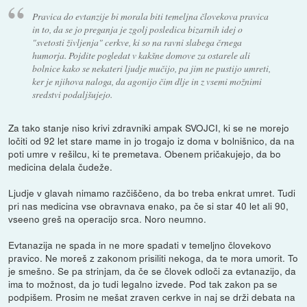
Pravica do evtanzije bi morala biti temeljna človekova pravica
in to, da se jo preganja je zgolj posledica bizarnih idej o
"svetosti življenja" cerkve, ki so na ravni slabega črnega
humorja. Pojdite pogledat v kakšne domove za ostarele ali
bolnice kako se nekateri ljudje mučijo, pa jim ne pustijo umreti,
ker je njihova naloga, da agonijo čim dlje in z vsemi možnimi
sredstvi podaljšujejo.
Za tako stanje niso krivi zdravniki ampak SVOJCI, ki se ne morejo
ločiti od 92 let stare mame in jo trogajo iz doma v bolnišnico, da na
poti umre v rešilcu, ki te premetava. Obenem pričakujejo, da bo
medicina delala čudeže.
Ljudje v glavah nimamo razčiščeno, da bo treba enkrat umret. Tudi
pri nas medicina vse obravnava enako, pa če si star 40 let ali 90,
vseeno greš na operacijo srca. Noro neumno.
Evtanazija ne spada in ne more spadati v temeljno človekovo
pravico. Ne moreš z zakonom prisiliti nekoga, da te mora umorit. To
je smešno. Se pa strinjam, da če se človek odloči za evtanazijo, da
ima to možnost, da jo tudi legalno izvede. Pod tak zakon pa se
podpišem. Prosim ne mešat zraven cerkve in naj se drži debata na