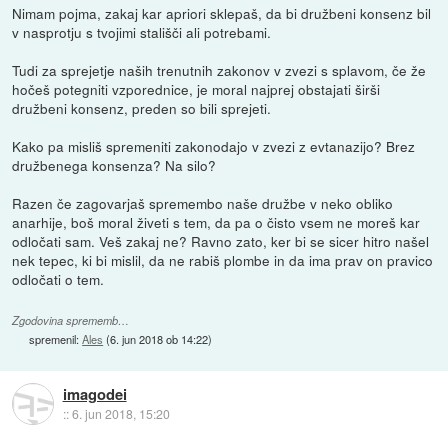
Nimam pojma, zakaj kar apriori sklepaš, da bi družbeni konsenz bil
v nasprotju s tvojimi stališči ali potrebami.
Tudi za sprejetje naših trenutnih zakonov v zvezi s splavom, če že
hočeš potegniti vzporednice, je moral najprej obstajati širši
družbeni konsenz, preden so bili sprejeti.
Kako pa misliš spremeniti zakonodajo v zvezi z evtanazijo? Brez
družbenega konsenza? Na silo?
Razen če zagovarjaš spremembo naše družbe v neko obliko
anarhije, boš moral živeti s tem, da pa o čisto vsem ne moreš kar
odločati sam. Veš zakaj ne? Ravno zato, ker bi se sicer hitro našel
nek tepec, ki bi mislil, da ne rabiš plombe in da ima prav on pravico
odločati o tem.
Zgodovina sprememb…
spremenil:
Ales
(
6. jun 2018 ob 14:22
)
imagodei
::
6. jun 2018, 15:20