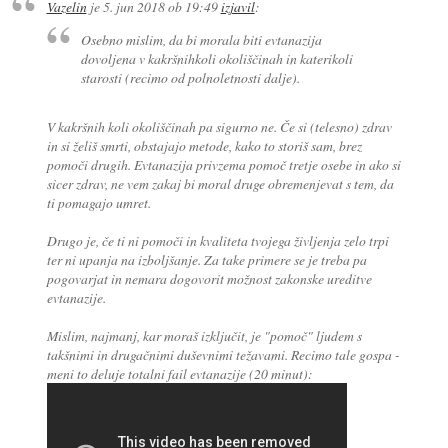
Vazelin
je
5. jun 2018 ob 19:49
izjavil
:
Osebno mislim, da bi morala biti evtanazija
dovoljena v kakršnihkoli okoliščinah in katerikoli
starosti (recimo od polnoletnosti dalje).
V kakršnih koli okoliščinah pa sigurno ne. Če si (telesno) zdrav
in si želiš smrti, obstajajo metode, kako to storiš sam, brez
pomoči drugih. Evtanazija privzema pomoč tretje osebe in ako si
sicer zdrav, ne vem zakaj bi moral druge obremenjevat s tem, da
ti pomagajo umret.
Drugo je, če ti ni pomoči in kvaliteta tvojega življenja zelo trpi
ter ni upanja na izboljšanje. Za take primere se je treba pa
pogovarjat in nemara dogovorit možnost zakonske ureditve
evtanazije.
Mislim, najmanj, kar moraš izključit, je "pomoč" ljudem s
takšnimi in drugačnimi duševnimi težavami. Recimo tale gospa -
meni to deluje totalni fail evtanazije (20 minut):