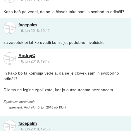
Kako boš pa vedel, da se je človek tako sam in svobodno odločil?
facepalm
::
6. jun 2018, 19:42
za zacetek bi lahko uvedli komisijo, podobno invalidski.
AndrejO
::
6. jun 2018, 19:47
In kako bo ta komisija vedela, da se je človek sam in svobodno
odločil?
Dilema ne izgine zgolj zato, ker jo outsourcamo neznancem.
Zgodovina sprememb…
spremenil:
AndrejO
(
6. jun 2018 ob 19:47
)
facepalm
::
6. jun 2018, 19:50