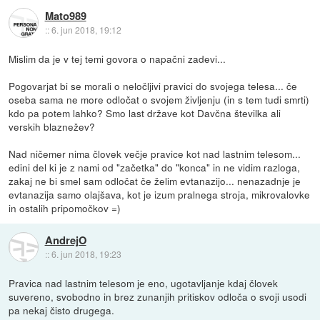
Mato989
::
6. jun 2018, 19:12
Mislim da je v tej temi govora o napačni zadevi...
Pogovarjat bi se morali o neločljivi pravici do svojega telesa... če
oseba sama ne more odločat o svojem življenju (in s tem tudi smrti)
kdo pa potem lahko? Smo last države kot Davčna številka ali
verskih blaznežev?
Nad ničemer nima človek večje pravice kot nad lastnim telesom...
edini del ki je z nami od "začetka" do "konca" in ne vidim razloga,
zakaj ne bi smel sam odločat če želim evtanazijo... nenazadnje je
evtanazija samo olajšava, kot je izum pralnega stroja, mikrovalovke
in ostalih pripomočkov =)
AndrejO
::
6. jun 2018, 19:23
Pravica nad lastnim telesom je eno, ugotavljanje kdaj človek
suvereno, svobodno in brez zunanjih pritiskov odloča o svoji usodi
pa nekaj čisto drugega.