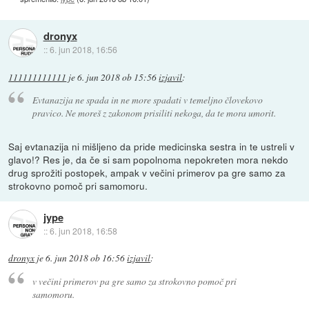
dronyx
::
6. jun 2018, 16:56
111111111111
je
6. jun 2018 ob 15:56
izjavil
:
Evtanazija ne spada in ne more spadati v temeljno človekovo
pravico. Ne moreš z zakonom prisiliti nekoga, da te mora umorit.
Saj evtanazija ni mišljeno da pride medicinska sestra in te ustreli v
glavo!? Res je, da če si sam popolnoma nepokreten mora nekdo
drug sprožiti postopek, ampak v večini primerov pa gre samo za
strokovno pomoč pri samomoru.
jype
::
6. jun 2018, 16:58
dronyx
je
6. jun 2018 ob 16:56
izjavil
:
v večini primerov pa gre samo za strokovno pomoč pri
samomoru.