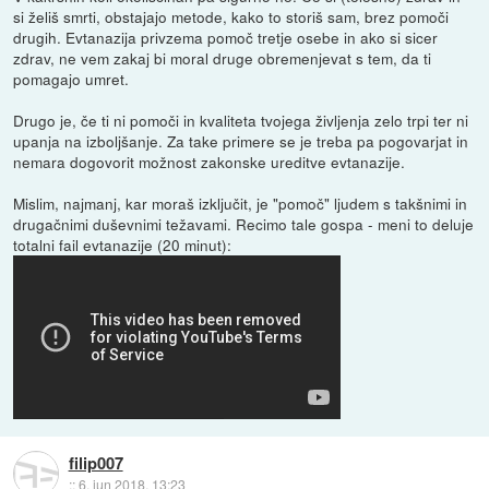
si želiš smrti, obstajajo metode, kako to storiš sam, brez pomoči
drugih. Evtanazija privzema pomoč tretje osebe in ako si sicer
zdrav, ne vem zakaj bi moral druge obremenjevat s tem, da ti
pomagajo umret.
Drugo je, če ti ni pomoči in kvaliteta tvojega življenja zelo trpi ter ni
upanja na izboljšanje. Za take primere se je treba pa pogovarjat in
nemara dogovorit možnost zakonske ureditve evtanazije.
Mislim, najmanj, kar moraš izključit, je "pomoč" ljudem s takšnimi in
drugačnimi duševnimi težavami. Recimo tale gospa - meni to deluje
totalni fail evtanazije (20 minut):
filip007
::
6. jun 2018, 13:23