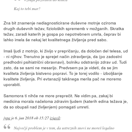
Kaj to tebi mar?
Zna bit znamenje nediagnosticirane duševne motnje oziroma
drugih duševnih težav, fizioloških sprememb v možganih. Skratka
težav, zaradi katerih je gospa po nepotrebnem umrla, čeprav bi
lahko imela še nekaj let kvalitetnega življenja pred sabo.
Imaš ljudi z motnjo, ki živijo v prepričanju, da določen del telesa, ud
- ni njihov. Trenutno je sprejet način zdravljenja, da (po zadostni
predhodni psihiatrični obravnavi), bolniku odstranijo zdrav ud. Tudi
zato, da se sami ne mesarijo. Predvsem pa je videti, da se jim
kvaliteta življenja bistveno popravi. To je torej vodilo - izboljšanje
kvalitete življenja. Pri evtanaziji takšnega merila pač ne moremo
uporabiti.
Samomora ti nihče ne more preprečit. Ne vidim pa, zakaj bi
medicina morala načeloma zdravim ljudem (katerih edina težava je,
da so obupali nad življenjem) pomagati umreti.
jype
je
6. jun 2018 ob 15:27
izjavil
:
Največji problem je v tem, da ustreznih snovi ne moreš legalno