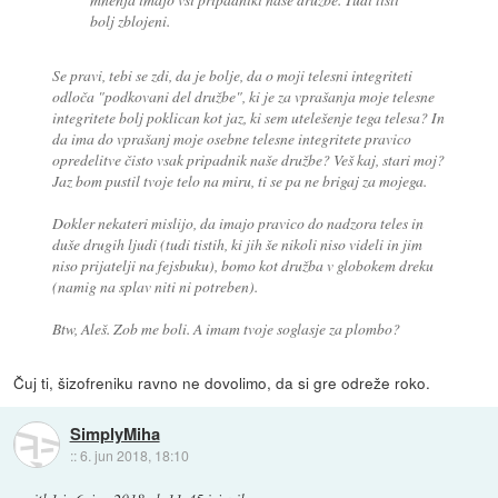
bolj zblojeni.
Se pravi, tebi se zdi, da je bolje, da o moji telesni integriteti
odloča "podkovani del družbe", ki je za vprašanja moje telesne
integritete bolj poklican kot jaz, ki sem utelešenje tega telesa? In
da ima do vprašanj moje osebne telesne integritete pravico
opredelitve čisto vsak pripadnik naše družbe? Veš kaj, stari moj?
Jaz bom pustil tvoje telo na miru, ti se pa ne brigaj za mojega.
Dokler nekateri mislijo, da imajo pravico do nadzora teles in
duše drugih ljudi (tudi tistih, ki jih še nikoli niso videli in jim
niso prijatelji na fejsbuku), bomo kot družba v globokem dreku
(namig na splav niti ni potreben).
Btw, Aleš. Zob me boli. A imam tvoje soglasje za plombo?
Čuj ti, šizofreniku ravno ne dovolimo, da si gre odreže roko.
SimplyMiha
::
6. jun 2018, 18:10