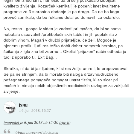
kvaliteto življenja. Kozarček kemikalij je poceni; imet kvalitetne
programe za 3 starostno obdobje je pa drago. Da ne bo koga
preveč zamikalo, da bo reklamo delal po domovih za ostarele.
No, resno - gospa iz videa je zadosti pri močeh, da bi se sama
nabutala uspavalnih/protibolečinskih tablet in jih poplaknila z
dobrim vinom. Magari v družbi prijateljice, če želi. Mogoče je
njenemu profilu ljudi res težko dobit dober odmerek heroina, pa
špikanje z iglo zna bit zoprno... Okolici "prijazen" način odhoda je
tudi z uporabo t.i. Exit Bag...
Skratka, ni da bi jaz ljudem, ki si res želijo umreti, to prepovedoval.
Se pa ne strinjam, da bi morala biti naloga državno/družbeno
požegnanega pomagača pomagat umret tistim, ki so sicer pri
močeh in nimajo nekih objektivnih medicinskih razlogov za zaključit
življenje.
jype
::
6. jun 2018, 15:27
imagodei
je
6. jun 2018 ob 15:20
izjavil
:
Vzbuja pozornost do konca