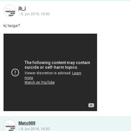
jb_j
::
6. jun 2018, 19:30
kj tazga?
Mato989
::
6. jun 2018, 19:30