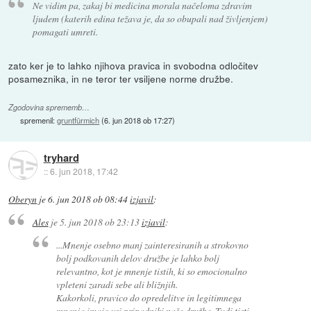
Ne vidim pa, zakaj bi medicina morala načeloma zdravim
ljudem (katerih edina težava je, da so obupali nad življenjem)
pomagati umreti.
zato ker je to lahko njihova pravica in svobodna odločitev
posameznika, in ne teror ter vsiljene norme družbe.
Zgodovina sprememb…
spremenil:
gruntfürmich
(
6. jun 2018 ob 17:27
)
tryhard
::
6. jun 2018, 17:42
Oberyn
je
6. jun 2018 ob 08:44
izjavil
:
Ales
je
5. jun 2018 ob 23:13
izjavil
:
...Mnenje osebno manj zainteresiranih a strokovno
bolj podkovanih delov družbe je lahko bolj
relevantno, kot je mnenje tistih, ki so emocionalno
vpleteni zaradi sebe ali bližnjih.
Kakorkoli, pravico do opredelitve in legitimnega
mnenja imajo vsi pripadniki naše družbe. Tudi tisti