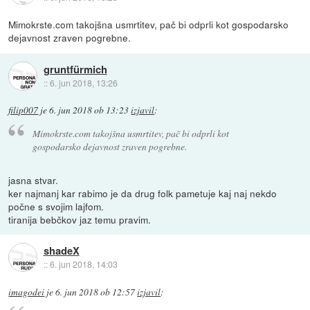
Mimokrste.com takojšna usmrtitev, pač bi odprli kot gospodarsko
dejavnost zraven pogrebne.
gruntfürmich
::
6. jun 2018, 13:26
filip007
je
6. jun 2018 ob 13:23
izjavil
:
Mimokrste.com takojšna usmrtitev, pač bi odprli kot
gospodarsko dejavnost zraven pogrebne.
jasna stvar.
ker najmanj kar rabimo je da drug folk pametuje kaj naj nekdo
počne s svojim lajfom.
tiranija bebčkov jaz temu pravim.
shadeX
::
6. jun 2018, 14:03
imagodei
je
6. jun 2018 ob 12:57
izjavil
: