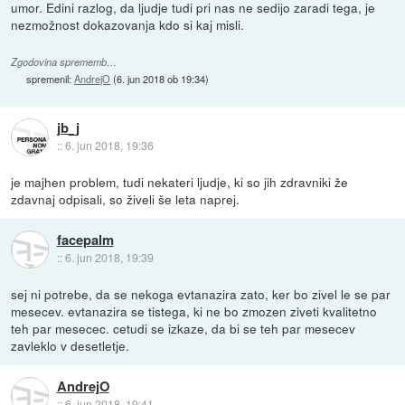
umor. Edini razlog, da ljudje tudi pri nas ne sedijo zaradi tega, je
nezmožnost dokazovanja kdo si kaj misli.
Zgodovina sprememb…
spremenil:
AndrejO
(
6. jun 2018 ob 19:34
)
jb_j
::
6. jun 2018, 19:36
je majhen problem, tudi nekateri ljudje, ki so jih zdravniki že
zdavnaj odpisali, so živeli še leta naprej.
facepalm
::
6. jun 2018, 19:39
sej ni potrebe, da se nekoga evtanazira zato, ker bo zivel le se par
mesecev. evtanazira se tistega, ki ne bo zmozen ziveti kvalitetno
teh par mesecec. cetudi se izkaze, da bi se teh par mesecev
zavleklo v desetletje.
AndrejO
::
6. jun 2018, 19:41