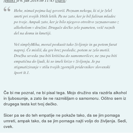
zenith1
je
6. jun 2018 ob 11:45
izjavil
:
Hehe, nimaš pojma kaj govoriš. Poznam nekoga, ki si je želel
smrti pri svojih 16tih letih. Pa ne zato, ker je bil faliran mladec
po tvoje. Ampak zato, ker je bilo njegovo otroštvo zaznanovano z
alkoholom v družini. Drugače dečko zelo pameten, vešč raznih
del na domu in kmetiji.
Veš simplyMiha, moraš poskusit tako življenje in ga potem furat
naprej. Če misliš, da gre brez posledic, potem se zelo motiš.
Družba seveda zna biti kritična do samomorilcev, ne zna pa biti
empatična do ljudi, ki so imeli krizo v življenju. Je pa
stigmatiziranje v stilu tvojih zgornjih pridevnikov slovenski
šport št.1.
Če bi me poznal, ne bi pisal tega. Mojo družino sta razdrla alkohol
in ljubosumje, a zato še ne razmišljam o samomoru. Očitno sem iz
drugega testa kot tvoj dečko.
Sicer pa se do teh empatije ne pokaže tako, da se jim pomaga
umreti, ampak tako, da se jim pomaga najti voljo do življenja. Sedi,
cvek.