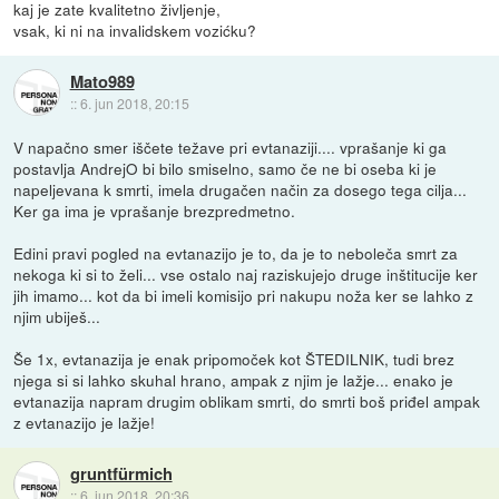
kaj je zate kvalitetno življenje,
vsak, ki ni na invalidskem vozićku?
Mato989
::
6. jun 2018, 20:15
V napačno smer iščete težave pri evtanaziji.... vprašanje ki ga
postavlja AndrejO bi bilo smiselno, samo če ne bi oseba ki je
napeljevana k smrti, imela drugačen način za dosego tega cilja...
Ker ga ima je vprašanje brezpredmetno.
Edini pravi pogled na evtanazijo je to, da je to neboleča smrt za
nekoga ki si to želi... vse ostalo naj raziskujejo druge inštitucije ker
jih imamo... kot da bi imeli komisijo pri nakupu noža ker se lahko z
njim ubiješ...
Še 1x, evtanazija je enak pripomoček kot ŠTEDILNIK, tudi brez
njega si si lahko skuhal hrano, ampak z njim je lažje... enako je
evtanazija napram drugim oblikam smrti, do smrti boš priđel ampak
z evtanazijo je lažje!
gruntfürmich
::
6. jun 2018, 20:36