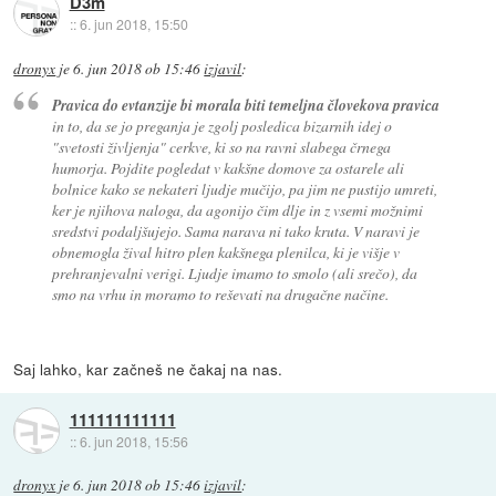
D3m
::
6. jun 2018, 15:50
dronyx
je
6. jun 2018 ob 15:46
izjavil
:
Pravica do evtanzije bi morala biti temeljna človekova pravica
in to, da se jo preganja je zgolj posledica bizarnih idej o
"svetosti življenja" cerkve, ki so na ravni slabega črnega
humorja. Pojdite pogledat v kakšne domove za ostarele ali
bolnice kako se nekateri ljudje mučijo, pa jim ne pustijo umreti,
ker je njihova naloga, da agonijo čim dlje in z vsemi možnimi
sredstvi podaljšujejo. Sama narava ni tako kruta. V naravi je
obnemogla žival hitro plen kakšnega plenilca, ki je višje v
prehranjevalni verigi. Ljudje imamo to smolo (ali srečo), da
smo na vrhu in moramo to reševati na drugačne načine.
Saj lahko, kar začneš ne čakaj na nas.
111111111111
::
6. jun 2018, 15:56
dronyx
je
6. jun 2018 ob 15:46
izjavil
: