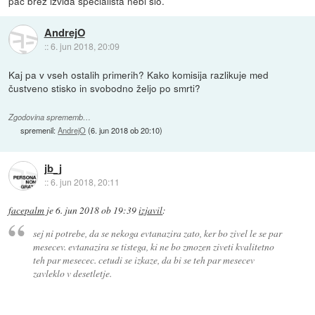
pac brez izvida specialista nebi slo.
AndrejO
::
6. jun 2018, 20:09
Kaj pa v vseh ostalih primerih? Kako komisija razlikuje med
čustveno stisko in svobodno željo po smrti?
Zgodovina sprememb…
spremenil:
AndrejO
(
6. jun 2018 ob 20:10
)
jb_j
::
6. jun 2018, 20:11
facepalm
je
6. jun 2018 ob 19:39
izjavil
:
sej ni potrebe, da se nekoga evtanazira zato, ker bo zivel le se par
mesecev. evtanazira se tistega, ki ne bo zmozen ziveti kvalitetno
teh par mesecec. cetudi se izkaze, da bi se teh par mesecev
zavleklo v desetletje.