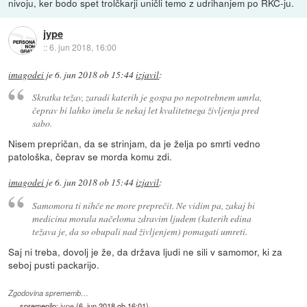
nivoju, ker bodo spet trolčkarji uničli temo z udrihanjem po RKC-ju.
jype
::
6. jun 2018, 16:00
imagodei
je
6. jun 2018 ob 15:44
izjavil
:
Skratka težav, zaradi katerih je gospa po nepotrebnem umrla,
čeprav bi lahko imela še nekaj let kvalitetnega življenja pred
sabo.
Nisem prepričan, da se strinjam, da je želja po smrti vedno
patološka, čeprav se morda komu zdi.
imagodei
je
6. jun 2018 ob 15:44
izjavil
:
Samomora ti nihče ne more preprečit. Ne vidim pa, zakaj bi
medicina morala načeloma zdravim ljudem (katerih edina
težava je, da so obupali nad življenjem) pomagati umreti.
Saj ni treba, dovolj je že, da država ljudi ne sili v samomor, ki za
seboj pusti packarijo.
Zgodovina sprememb…
spremenilo:
jype
(
6. jun 2018 ob 16:01
)