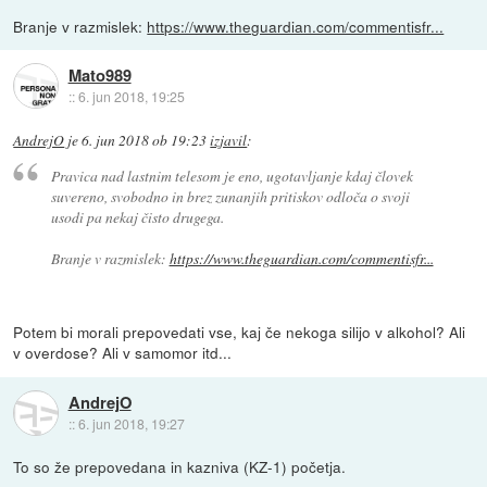
Branje v razmislek:
https://www.theguardian.com/commentisfr...
Mato989
::
6. jun 2018, 19:25
AndrejO
je
6. jun 2018 ob 19:23
izjavil
:
Pravica nad lastnim telesom je eno, ugotavljanje kdaj človek
suvereno, svobodno in brez zunanjih pritiskov odloča o svoji
usodi pa nekaj čisto drugega.
Branje v razmislek:
https://www.theguardian.com/commentisfr...
Potem bi morali prepovedati vse, kaj če nekoga silijo v alkohol? Ali
v overdose? Ali v samomor itd...
AndrejO
::
6. jun 2018, 19:27
To so že prepovedana in kazniva (KZ-1) početja.