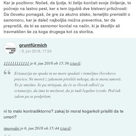
Kar je pozitivno: Nočeš, da ljudje, ki želijo končati svoje življenje, to
počnejo na lastno pest, ker s tem izgubiš dve bistveni priložnosti:
Da človeku pomagaš, če gre za akutno stisko, temeljito premisliti o
samomoru, kar je daleč najboljša možna preventiva, ter da
preprečiš, da bi se samomor končal na način, ki je škodljiv ali
travmatičen še za koga drugega kot za storilca.
gruntfürmich
::
6. jun 2018, 17:24
111111111111
je
6. jun 2018 ob 15:56
izjavil
:
Evtanazija ne spada in ne more spadati v temeljno človekovo
pravico. Ne moreš z zakonom prisiliti nekoga, da te mora umorit.
To je smešno. Se pa strinjam, da če se človek odloči za
evtanazijo, da ima to možnost, da jo tudi legalno izvede. Pod tak
zakon pa se podpišem.
ni to malo kontradiktorno? zakaj bi moral kogarkoli prisiliti da te
umori?
imagodei
je
6. jun 2018 ob 15:44
izjavil
: