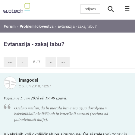
☰
Forum
»
Problemi človeštva
»
Evtanazija - zakaj tabu?
Evtanazija - zakaj tabu?
2
/ 7
««
«
»
»»
imagodei
::
6. jun 2018, 12:57
Vazelin
je
5. jun 2018 ob 19:49
izjavil
:
Osebno mislim, da bi morala biti evtanazija dovoljena v
kakršnihkoli okoliščinah in katerikoli starosti (recimo od
polnoletnosti dalje).
V kakršnih koli okoliščinah pa sigurno ne. Če si (telesno) zdrav in