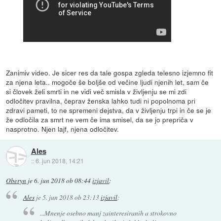
Zanimiv video. Je sicer res da tale gospa zgleda telesno izjemno fit
za njena leta.. mogoče še boljše od večine ljudi njenih let, sam če
si človek želi smrti in ne vidi več smisla v življenju se mi zdi
odločitev pravilna, čeprav ženska lahko tudi ni popolnoma pri
zdravi pameti, to ne spremeni dejstva, da v življenju trpi in če se je
že odločila za smrt ne vem če ima smisel, da se jo prepriča v
nasprotno. Njen lajf, njena odločitev.
Ales
::
6. jun 2018, 14:21
Oberyn
je
6. jun 2018 ob 08:44
izjavil
:
Ales
je
5. jun 2018 ob 23:13
izjavil
:
...Mnenje osebno manj zainteresiranih a strokovno