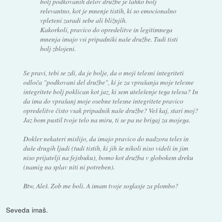
bolj podkovanih delov družbe je lahko bolj
relevantno, kot je mnenje tistih, ki so emocionalno
vpleteni zaradi sebe ali bližnjih.
Kakorkoli, pravico do opredelitve in legitimnega
mnenja imajo vsi pripadniki naše družbe. Tudi tisti
bolj zblojeni.
Se pravi, tebi se zdi, da je bolje, da o moji telesni integriteti
odloča "podkovani del družbe", ki je za vprašanja moje telesne
integritete bolj poklican kot jaz, ki sem utelešenje tega telesa? In
da ima do vprašanj moje osebne telesne integritete pravico
opredelitve čisto vsak pripadnik naše družbe? Veš kaj, stari moj?
Jaz bom pustil tvoje telo na miru, ti se pa ne brigaj za mojega.
Dokler nekateri mislijo, da imajo pravico do nadzora teles in
duše drugih ljudi (tudi tistih, ki jih še nikoli niso videli in jim
niso prijatelji na fejsbuku), bomo kot družba v globokem dreku
(namig na splav niti ni potreben).
Btw, Aleš. Zob me boli. A imam tvoje soglasje za plombo?
Seveda imaš.