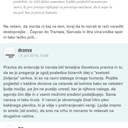
pridobiti, če želiš delat samomor. Lahko pridobiš neustrezne
snovi, ki povzročajo trplejnje in povečajo možnost, da ti uspe le
na pol, kar je precej butasto.
Ne rečem, da morda ni kaj na tem, torej da bi morali te reči narediti
dostopnejše... Čeprav do Tramala, Sanvala in litra vina/vodke spet
ni tako težko priti...
dronyx
::
6. jun 2018, 15:46
Pravica do evtanzije bi morala biti temeljna človekova pravica in to,
da se jo preganja je zgolj posledica bizarnih idej o "svetosti
življenja" cerkve, ki so na ravni slabega črnega humorja. Pojdite
pogledat v kakšne domove za ostarele ali bolnice kako se nekateri
ljudje mučijo, pa jim ne pustijo umreti, ker je njihova naloga, da
agonijo čim dlje in z vsemi možnimi sredstvi podaljšujejo. Sama
narava ni tako kruta. V naravi je obnemogla žival hitro plen
kakšnega plenilca, ki je višje v prehranjevalni verigi. Ljudje imamo
to smolo (ali srečo), da smo na vrhu in moramo to reševati na
drugačne načine.