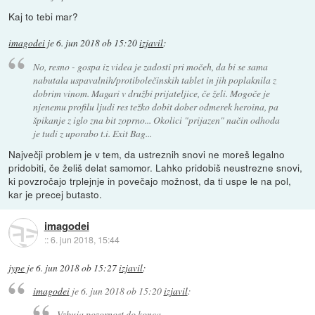
Kaj to tebi mar?
imagodei
je
6. jun 2018 ob 15:20
izjavil
:
No, resno - gospa iz videa je zadosti pri močeh, da bi se sama
nabutala uspavalnih/protibolečinskih tablet in jih poplaknila z
dobrim vinom. Magari v družbi prijateljice, če želi. Mogoče je
njenemu profilu ljudi res težko dobit dober odmerek heroina, pa
špikanje z iglo zna bit zoprno... Okolici "prijazen" način odhoda
je tudi z uporabo t.i. Exit Bag...
Največji problem je v tem, da ustreznih snovi ne moreš legalno
pridobiti, če želiš delat samomor. Lahko pridobiš neustrezne snovi,
ki povzročajo trplejnje in povečajo možnost, da ti uspe le na pol,
kar je precej butasto.
imagodei
::
6. jun 2018, 15:44
jype
je
6. jun 2018 ob 15:27
izjavil
:
imagodei
je
6. jun 2018 ob 15:20
izjavil
:
Vzbuja pozornost do konca