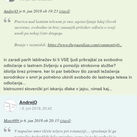
AndrejO
je
6. jun 2018 ob 19:23
izjavil
:
Pravica nad lastnim telesom je eno, ugotavljanje kdaj človek
suvereno, svobodno in brez zunanjih pritiskov odloča o svoji
usodi pa nekaj čisto drugega.
Branje v razmislek:
https://www.theguardian.com/commentisfr...
in zaradi parih labilnežev bi ti VSE ljudi prikrajšal za svobodno
odločanje o lastnem življenju s pomočjo strokovne službe?
idiotija brez primere. ker bi par bebčkov šlo zaradi težačenja
sorodnikov v smrt je potrebno ukiniti svobodo do lastnega telesa in
odločanja...
bistroumni slovenčki pri iskanju dlake v jajcu, nimaš kaj...
AndrejO
::
6. jun 2018, 20:42
Mato989
je
6. jun 2018 ob 20:15
izjavil
:
V napačno smer iščete težave pri evtanaziji.... vprašanje ki ga
postavlja AndrejO bi bilo smiselno, samo če ne bi oseba ki je