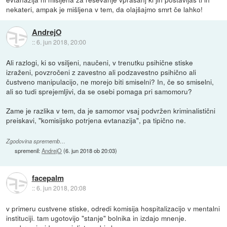
nekateri, ampak je mišljena v tem, da olajšajmo smrt če lahko!
AndrejO
::
6. jun 2018, 20:00
Ali razlogi, ki so vsiljeni, naučeni, v trenutku psihične stiske
izraženi, povzročeni z zavestno ali podzavestno psihično ali
čustveno manipulacijo, ne morejo biti smiselni? In, če so smiselni,
ali so tudi sprejemljivi, da se osebi pomaga pri samomoru?
Zame je razlika v tem, da je samomor vsaj podvržen kriminalistični
preiskavi, "komisijsko potrjena evtanazija", pa tipično ne.
Zgodovina sprememb…
spremenil:
AndrejO
(
6. jun 2018 ob 20:03
)
facepalm
::
6. jun 2018, 20:08
v primeru custvene stiske, odredi komisija hospitalizacijo v mentalni
instituciji. tam ugotovijo "stanje" bolnika in izdajo mnenje.