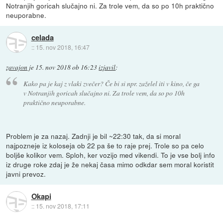
Notranjih goricah slučajno ni. Za trole vem, da so po 10h praktično
neuporabne.
celada
::
15. nov 2018, 16:47
zavajon
je
15. nov 2018 ob 16:23
izjavil
:
Kako pa je kaj z vlaki zvečer? Če bi si npr. zaželel iti v kino, če ga
v Notranjih goricah slučajno ni. Za trole vem, da so po 10h
praktično neuporabne.
Problem je za nazaj. Zadnji je bil ~22:30 tak, da si moral
najpozneje iz koloseja ob 22 pa še to raje prej. Trole so pa celo
boljše kolikor vem. Sploh, ker vozijo med vikendi. To je vse bolj info
iz druge roke zdaj je že nekaj časa mimo odkdar sem moral koristit
javni prevoz.
Okapi
::
15. nov 2018, 17:11