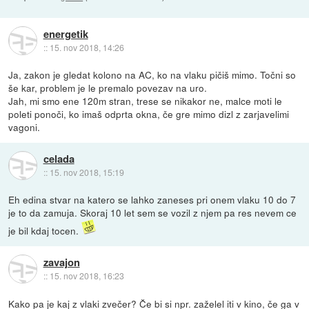
energetik
::
15. nov 2018, 14:26
Ja, zakon je gledat kolono na AC, ko na vlaku pičiš mimo. Točni so
še kar, problem je le premalo povezav na uro.
Jah, mi smo ene 120m stran, trese se nikakor ne, malce moti le
poleti ponoči, ko imaš odprta okna, če gre mimo dizl z zarjavelimi
vagoni.
celada
::
15. nov 2018, 15:19
Eh edina stvar na katero se lahko zaneses pri onem vlaku 10 do 7
je to da zamuja. Skoraj 10 let sem se vozil z njem pa res nevem ce
je bil kdaj tocen.
zavajon
::
15. nov 2018, 16:23
Kako pa je kaj z vlaki zvečer? Če bi si npr. zaželel iti v kino, če ga v