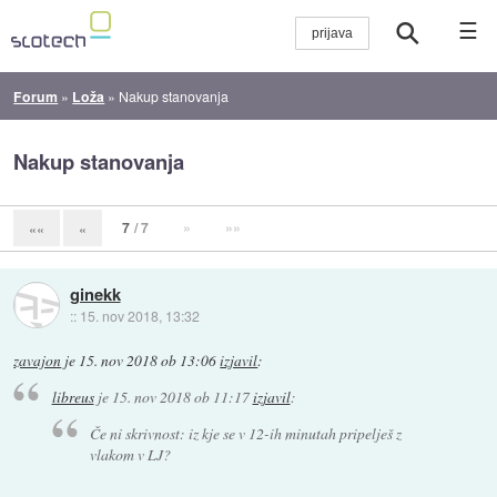
☰
Forum
»
Loža
»
Nakup stanovanja
Nakup stanovanja
7
/ 7
»
»»
««
«
ginekk
::
15. nov 2018, 13:32
zavajon
je
15. nov 2018 ob 13:06
izjavil
:
libreus
je
15. nov 2018 ob 11:17
izjavil
:
Če ni skrivnost: iz kje se v 12-ih minutah pripelješ z
vlakom v LJ?