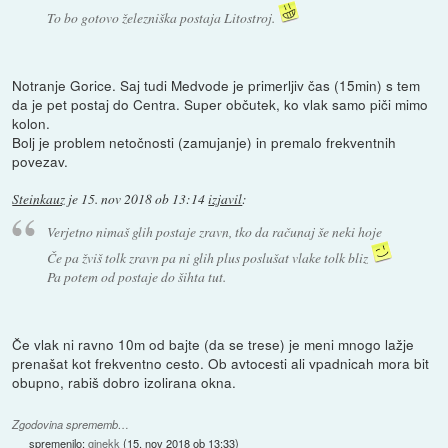
To bo gotovo železniška postaja Litostroj.
Notranje Gorice. Saj tudi Medvode je primerljiv čas (15min) s tem
da je pet postaj do Centra. Super občutek, ko vlak samo piči mimo
kolon.
Bolj je problem netočnosti (zamujanje) in premalo frekventnih
povezav.
Steinkauz
je
15. nov 2018 ob 13:14
izjavil
:
Verjetno nimaš glih postaje zravn, tko da računaj še neki hoje
Če pa žviš tolk zravn pa ni glih plus poslušat vlake tolk bliz
Pa potem od postaje do šihta tut.
Če vlak ni ravno 10m od bajte (da se trese) je meni mnogo lažje
prenašat kot frekventno cesto. Ob avtocesti ali vpadnicah mora bit
obupno, rabiš dobro izolirana okna.
Zgodovina sprememb…
spremenilo:
ginekk
(
15. nov 2018 ob 13:33
)