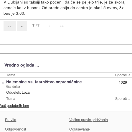
V Ljubljani so taksiji tako poceni, da če se peljejo trije, je že skoraj
ceneje kot z busom. Od predmestja do centra je okoli 5 evrov, 3x
bus je 3,60.
7
/ 7
»
»»
««
«
Vredno ogleda ...
Tema
Sporočila
»
Najemnine vs. lastništvo nepremičnine
1029
Gandalfar
Oddelek:
Loža
Tema
Sporočila
Več podobnih tem
Pravila
Večina pravic pridržanih
Odgovornost
Oglaševanje