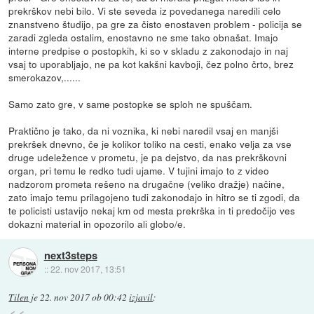
prekrškov nebi bilo. Vi ste seveda iz povedanega naredili celo
znanstveno študijo, pa gre za čisto enostaven problem - policija se
zaradi zgleda ostalim, enostavno ne sme tako obnašat. Imajo
interne predpise o postopkih, ki so v skladu z zakonodajo in naj
vsaj to uporabljajo, ne pa kot kakšni kavboji, čez polno črto, brez
smerokazov,......
Samo zato gre, v same postopke se sploh ne spuščam.
Praktično je tako, da ni voznika, ki nebi naredil vsaj en manjši
prekršek dnevno, če je kolikor toliko na cesti, enako velja za vse
druge udeležence v prometu, je pa dejstvo, da nas prekrškovni
organ, pri temu le redko tudi ujame. V tujini imajo to z video
nadzorom prometa rešeno na drugačne (veliko dražje) načine,
zato imajo temu prilagojeno tudi zakonodajo in hitro se ti zgodi, da
te policisti ustavijo nekaj km od mesta prekrška in ti predočijo ves
dokazni material in opozorilo ali globo/e.
next3steps
::
22. nov 2017, 13:51
Tilen
je
22. nov 2017 ob 00:42
izjavil
: