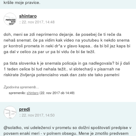
kršile moje pravice.
shintaro
::
22. nov 2017, 14:48
doh, meni se zdi neprimerno dejanje. še posebej če ti reče da
nehaš snemat. če pa vidim kak video na youtubeu k nekdo snema
pr kontroli prometa in neki dr*a v glavo kapsa.. da bi bil jaz kaps bi
ga dal v celico za par ur pa bi vidu če bi še težil.
pa tista slovenka k je snemala policaja in ga nadlegovala? bi ji dali
1 teden celice bi tud nehala težit.. vi slotecharji v pisarnah ne
riskirate življenja potencialno vsak dan zato ste tako pametni
Zgodovina sprememb…
spremenilo:
shintaro
(
22. nov 2017 ob 14:49
)
predi
::
22. nov 2017, 14:50
@solatko, vsi udeleženci v prometu so dolžni spoštovati predpise v
povsem enaki meri - v polnem obsegu. Mene je zmotilo predvsem