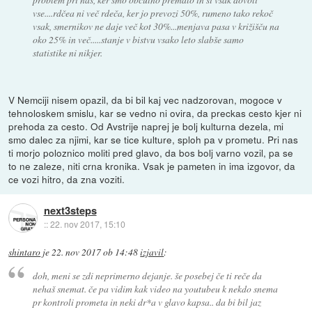
vse....rdčea ni več rdeča, ker jo prevozi 50%, rumeno tako rekoč
vsak, smernikov ne daje več kot 30%...menjava pasa v križišču na
oko 25% in več.....stanje v bistvu vsako leto slabše samo
statistike ni nikjer.
V Nemciji nisem opazil, da bi bil kaj vec nadzorovan, mogoce v
tehnoloskem smislu, kar se vedno ni ovira, da preckas cesto kjer ni
prehoda za cesto. Od Avstrije naprej je bolj kulturna dezela, mi
smo dalec za njimi, kar se tice kulture, sploh pa v prometu. Pri nas
ti morjo poloznico moliti pred glavo, da bos bolj varno vozil, pa se
to ne zaleze, niti crna kronika. Vsak je pameten in ima izgovor, da
ce vozi hitro, da zna voziti.
next3steps
::
22. nov 2017, 15:10
shintaro
je
22. nov 2017 ob 14:48
izjavil
:
doh, meni se zdi neprimerno dejanje. še posebej če ti reče da
nehaš snemat. če pa vidim kak video na youtubeu k nekdo snema
pr kontroli prometa in neki dr*a v glavo kapsa.. da bi bil jaz