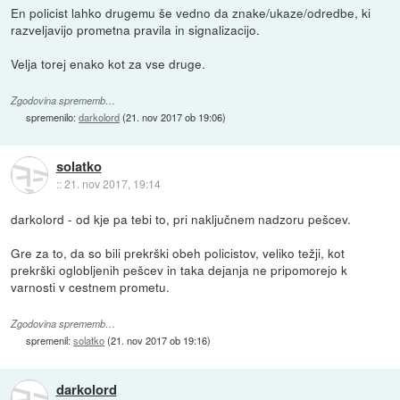
En policist lahko drugemu še vedno da znake/ukaze/odredbe, ki
razveljavijo prometna pravila in signalizacijo.
Velja torej enako kot za vse druge.
Zgodovina sprememb…
spremenilo:
darkolord
(
21. nov 2017 ob 19:06
)
solatko
::
21. nov 2017, 19:14
darkolord - od kje pa tebi to, pri naključnem nadzoru pešcev.
Gre za to, da so bili prekrški obeh policistov, veliko težji, kot
prekrški oglobljenih pešcev in taka dejanja ne pripomorejo k
varnosti v cestnem prometu.
Zgodovina sprememb…
spremenil:
solatko
(
21. nov 2017 ob 19:16
)
darkolord