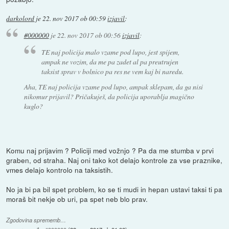
darkolord
je
22. nov 2017 ob 00:59
izjavil
:
#000000
je
22. nov 2017 ob 00:56
izjavil
:
TE naj policija malo vzame pod lupo, jest spijem,
ampak ne vozim, da me pa zadet al pa preutrujen
taksist sprav v bolnico pa res ne vem kaj bi naredu.
Aha, TE naj policija vzame pod lupo, ampak sklepam, da ga nisi
nikomur prijavil? Pričakuješ, da policija uporablja magično
kuglo?
Komu naj prijavim ? Policiji med vožnjo ? Pa da me stumba v prvi
graben, od straha. Naj oni tako kot delajo kontrole za vse praznike,
vmes delajo kontrolo na taksistih.
No ja bi pa bil spet problem, ko se ti mudi in hepan ustavi taksi ti pa
moraš bit nekje ob uri, pa spet neb blo prav.
Zgodovina sprememb…