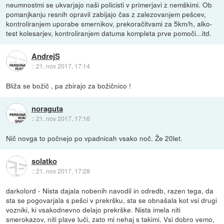
neumnostmi se ukvarjajo naši policisti v primerjavi z nemškimi. Ob
pomanjkanju resnih opravil zabijajo čas z zalezovanjem pešcev,
kontroliranjem uporabe smernikov, prekoračitvami za 5km/h, alko-
test kolesarjev, kontroliranjem datuma kompleta prve pomoči...itd.
AndrejS
::
21. nov 2017, 17:14
Bliža se božič , pa zbirajo za božičnico !
noraguta
::
21. nov 2017, 17:16
Nič novga to počnejo po vpadnicah vsako noč. Že 20let.
solatko
::
21. nov 2017, 17:28
darkolord - Nista dajala nobenih navodil in odredb, razen tega, da
sta se pogovarjala s pešci v prekršku, sta se obnašala kot vsi drugi
vozniki, ki vsakodnevno delajo prekrške. Nista imela niti
smerokazov, niti plave luči, zato mi nehaj s takimi. Vsi dobro vemo,