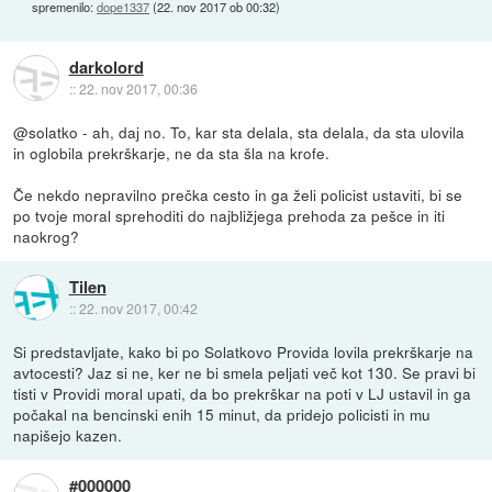
spremenilo:
dope1337
(
22. nov 2017 ob 00:32
)
darkolord
::
22. nov 2017, 00:36
@solatko - ah, daj no. To, kar sta delala, sta delala, da sta ulovila
in oglobila prekrškarje, ne da sta šla na krofe.
Če nekdo nepravilno prečka cesto in ga želi policist ustaviti, bi se
po tvoje moral sprehoditi do najbližjega prehoda za pešce in iti
naokrog?
Tilen
::
22. nov 2017, 00:42
Si predstavljate, kako bi po Solatkovo Provida lovila prekrškarje na
avtocesti? Jaz si ne, ker ne bi smela peljati več kot 130. Se pravi bi
tisti v Providi moral upati, da bo prekrškar na poti v LJ ustavil in ga
počakal na bencinski enih 15 minut, da pridejo policisti in mu
napišejo kazen.
#000000