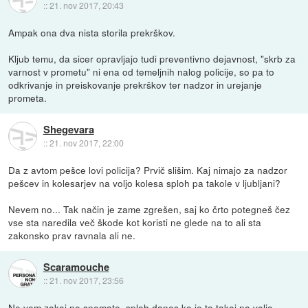
::
21. nov 2017, 20:43
Ampak ona dva nista storila prekrškov.
Kljub temu, da sicer opravljajo tudi preventivno dejavnost, "skrb za
varnost v prometu" ni ena od temeljnih nalog policije, so pa to
odkrivanje in preiskovanje prekrškov ter nadzor in urejanje
prometa.
Shegevara
::
21. nov 2017, 22:00
Da z avtom pešce lovi policija? Prvič slišim. Kaj nimajo za nadzor
pešcev in kolesarjev na voljo kolesa sploh pa takole v ljubljani?
Nevem no... Tak način je zame zgrešen, saj ko črto potegneš čez
vse sta naredila več škode kot koristi ne glede na to ali sta
zakonsko prav ravnala ali ne.
Scaramouche
::
21. nov 2017, 23:56
Ne vem zakaj ne snemate, sploh danes ko je to takoj na voljo...