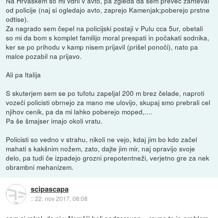
Na Hrvaškem so mi vdrli v avto, pa zgleda da sem preveč zahteval
od policije (naj si ogledajo avto, zaprejo Kamenjak;poberejo prstne
odtise).
Za nagrado sem čepel na policijski postaji v Pulu cca 5ur, obetali
so mi da bom s komplet familijo moral prespati in počakati sodnika,
ker se po prihodu v kamp nisem prijavil (prišel ponoči), nato pa
malce pozabil na prijavo.
Ali pa Italija
S skuterjem sem se po tufotu zapeljal 200 m brez čelade, naproti
vozeči policisti obrnejo za mano me ulovijo, skupaj smo prebrali cel
njihov cenik, pa da mi lahko poberejo moped,....
Pa še šmajser imajo okoli vratu.
Policisti so vedno v strahu, nikoli ne vejo, kdaj jim bo kdo začel
mahati s kakšnim nožem, zato, dajte jim mir, naj opravijo svoje
delo, pa tudi če izpadejo grozni prepotentneži, verjetno gre za nek
obrambni mehanizem.
scipascapa
::
22. nov 2017, 08:08