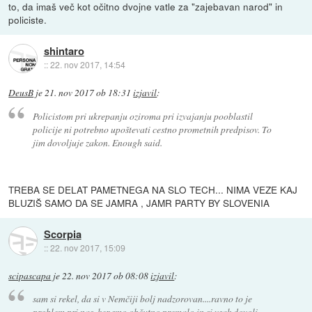
to, da imaš več kot očitno dvojne vatle za "zajebavan narod" in
policiste.
shintaro
::
22. nov 2017, 14:54
DeusB
je
21. nov 2017 ob 18:31
izjavil
:
Policistom pri ukrepanju oziroma pri izvajanju pooblastil
policije ni potrebno upoštevati cestno prometnih predpisov. To
jim dovoljuje zakon. Enough said.
TREBA SE DELAT PAMETNEGA NA SLO TECH... NIMA VEZE KAJ
BLUZIŠ SAMO DA SE JAMRA , JAMR PARTY BY SLOVENIA
Scorpia
::
22. nov 2017, 15:09
scipascapa
je
22. nov 2017 ob 08:08
izjavil
:
sam si rekel, da si v Nemčiji bolj nadzorovan....ravno to je
problem pri nas, ker smo občutno premalo in si vsak dovoli