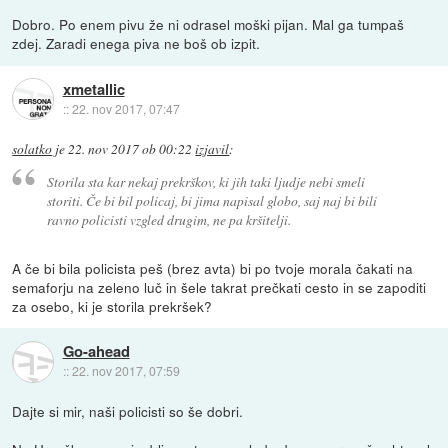
Dobro. Po enem pivu že ni odrasel moški pijan. Mal ga tumpaš
zdej. Zaradi enega piva ne boš ob izpit.
xmetallic
::
22. nov 2017, 07:47
solatko
je
22. nov 2017 ob 00:22
izjavil
:
Storila sta kar nekaj prekrškov, ki jih taki ljudje nebi smeli
storiti. Če bi bil policaj, bi jima napisal globo, saj naj bi bili
ravno policisti vzgled drugim, ne pa kršitelji.
A če bi bila policista peš (brez avta) bi po tvoje morala čakati na
semaforju na zeleno luč in šele takrat prečkati cesto in se zapoditi
za osebo, ki je storila prekršek?
Go-ahead
::
22. nov 2017, 07:59
Dajte si mir, naši policisti so še dobri.