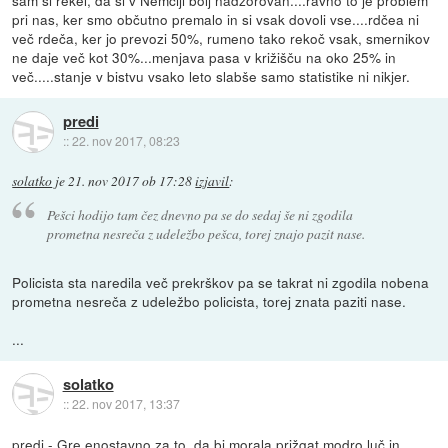
sam si rekel, da si v Nemčiji bolj nadzorovan....ravno to je problem
pri nas, ker smo občutno premalo in si vsak dovoli vse....rdčea ni
več rdeča, ker jo prevozi 50%, rumeno tako rekoč vsak, smernikov
ne daje več kot 30%...menjava pasa v križišču na oko 25% in
več.....stanje v bistvu vsako leto slabše samo statistike ni nikjer.
predi
::
22. nov 2017, 08:23
solatko
je
21. nov 2017 ob 17:28
izjavil
:
Pešci hodijo tam čez dnevno pa se do sedaj še ni zgodila
prometna nesreča z udeležbo pešca, torej znajo pazit nase.
Policista sta naredila več prekrškov pa se takrat ni zgodila nobena
prometna nesreča z udeležbo policista, torej znata paziti nase.
...
solatko
::
22. nov 2017, 13:37
predi - Gre enostavno za to, da bi morala prižgat modro luč in