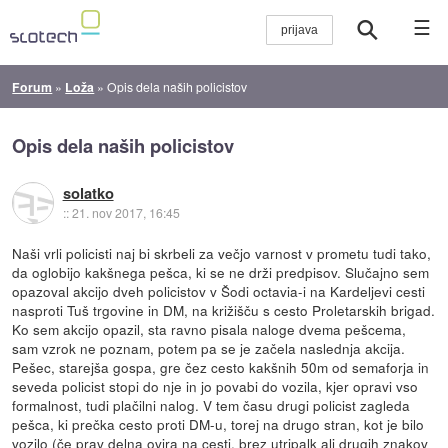
☰
Forum
»
Loža
»
Opis dela naših policistov
Opis dela naših policistov
solatko
::
21. nov 2017, 16:45
Naši vrli policisti naj bi skrbeli za večjo varnost v prometu tudi tako,
da oglobijo kakšnega pešca, ki se ne drži predpisov. Slučajno sem
opazoval akcijo dveh policistov v Šodi octavia-i na Kardeljevi cesti
nasproti Tuš trgovine in DM, na križišču s cesto Proletarskih brigad.
Ko sem akcijo opazil, sta ravno pisala naloge dvema pešcema,
sam vzrok ne poznam, potem pa se je začela naslednja akcija.
Pešec, starejša gospa, gre čez cesto kakšnih 50m od semaforja in
seveda policist stopi do nje in jo povabi do vozila, kjer opravi vso
formalnost, tudi plačilni nalog. V tem času drugi policist zagleda
pešca, ki prečka cesto proti DM-u, torej na drugo stran, kot je bilo
vozilo (če prav delna ovira na cesti, brez utripalk ali drugih znakov