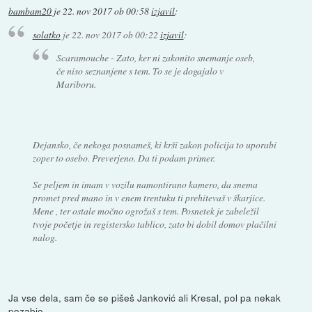
bambam20
je
22. nov 2017 ob 00:58
izjavil
:
solatko
je
22. nov 2017 ob 00:22
izjavil
:
Scaramouche - Zato, ker ni zakonito snemanje oseb,
če niso seznanjene s tem. To se je dogajalo v
Mariboru.
Dejansko, če nekoga posnameš, ki krši zakon policija to uporabi
zoper to osebo. Preverjeno. Da ti podam primer.
Se peljem in imam v vozilu namontirano kamero, da snema
promet pred mano in v enem trentuku ti prehitevaš v škarjice.
Mene , ter ostale močno ogrožaš s tem. Posnetek je zabeležil
tvoje početje in registersko tablico, zato bi dobil domov plačilni
nalog.
Ja vse dela, sam če se pišeš Janković ali Kresal, pol pa nekak
pozabjo.