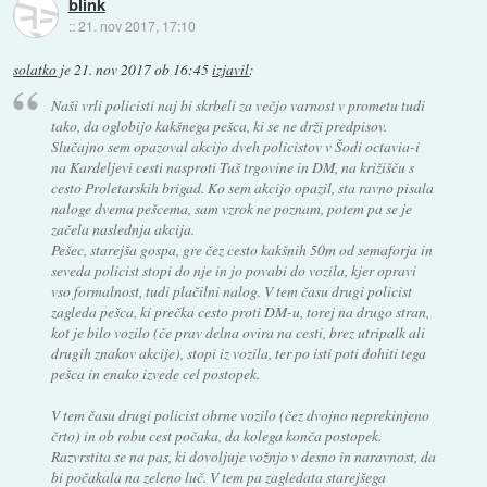
blink
::
21. nov 2017, 17:10
solatko
je
21. nov 2017 ob 16:45
izjavil
:
Naši vrli policisti naj bi skrbeli za večjo varnost v prometu tudi
tako, da oglobijo kakšnega pešca, ki se ne drži predpisov.
Slučajno sem opazoval akcijo dveh policistov v Šodi octavia-i
na Kardeljevi cesti nasproti Tuš trgovine in DM, na križišču s
cesto Proletarskih brigad. Ko sem akcijo opazil, sta ravno pisala
naloge dvema pešcema, sam vzrok ne poznam, potem pa se je
začela naslednja akcija.
Pešec, starejša gospa, gre čez cesto kakšnih 50m od semaforja in
seveda policist stopi do nje in jo povabi do vozila, kjer opravi
vso formalnost, tudi plačilni nalog. V tem času drugi policist
zagleda pešca, ki prečka cesto proti DM-u, torej na drugo stran,
kot je bilo vozilo (če prav delna ovira na cesti, brez utripalk ali
drugih znakov akcije), stopi iz vozila, ter po isti poti dohiti tega
pešca in enako izvede cel postopek.
V tem času drugi policist obrne vozilo (čez dvojno neprekinjeno
črto) in ob robu cest počaka, da kolega konča postopek.
Razvrstita se na pas, ki dovoljuje vožnjo v desno in naravnost, da
bi počakala na zeleno luč. V tem pa zagledata starejšega