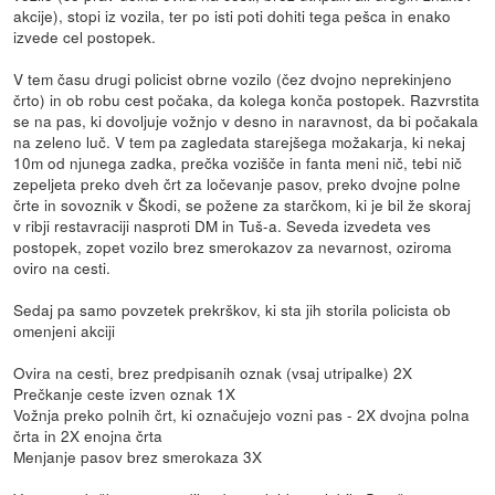
akcije), stopi iz vozila, ter po isti poti dohiti tega pešca in enako
izvede cel postopek.
V tem času drugi policist obrne vozilo (čez dvojno neprekinjeno
črto) in ob robu cest počaka, da kolega konča postopek. Razvrstita
se na pas, ki dovoljuje vožnjo v desno in naravnost, da bi počakala
na zeleno luč. V tem pa zagledata starejšega možakarja, ki nekaj
10m od njunega zadka, prečka vozišče in fanta meni nič, tebi nič
zepeljeta preko dveh črt za ločevanje pasov, preko dvojne polne
črte in sovoznik v Škodi, se požene za starčkom, ki je bil že skoraj
v ribji restavraciji nasproti DM in Tuš-a. Seveda izvedeta ves
postopek, zopet vozilo brez smerokazov za nevarnost, oziroma
oviro na cesti.
Sedaj pa samo povzetek prekrškov, ki sta jih storila policista ob
omenjeni akciji
Ovira na cesti, brez predpisanih oznak (vsaj utripalke) 2X
Prečkanje ceste izven oznak 1X
Vožnja preko polnih črt, ki označujejo vozni pas - 2X dvojna polna
črta in 2X enojna črta
Menjanje pasov brez smerokaza 3X