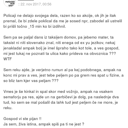
::
22. nov 2017, 00:56
Policaji ne delajo svojega dela, razen ko so akcije, ok jih je itak
premal, če bi zdele poklical da me je sosed npr, zabodel ali ustrelil
bi prišli točno ¸15 min ko bi izdihnil.
Sem pa se paljal dans iz taksijem domov, pa jebemo mater, ta
taksist ni niti slovenako znal, niti enega od ex yu jezikov, nekaj
jenakladal ampak bolj je imel špraho tako kot tole, a ves gospod,
mi jest tukaj ne poznati ta ulica kako prideva na obvoznica ???
WTF
Sem reku ajde, je verjetno rumun al pa kej podobnega, ampak na
konc mi prav a ves, jest tebe peljem po pa grem res spat u fizine, a
so bliz tam kjer vas peljam ???
Vmes je še kinkal in spal skor med vožnjo, ampak na vsakem
semaforju pa res, ajde un na gerbičevi je dolg, pa naslednje dva
tud, ko sem se mal pošalil da lahk tud jest peljem če ne more, je
reku.
Gospod vi ste pijan !!
Ja sem, živa istina, ampak spiš pa ti ne jest ?