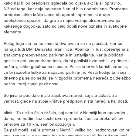
kako naj bi po predpisih izgledala policijska akcija ali opravilo.
Nič od tega, kar daje naveden člen ni bilo uporabljeno. Prometne
predpise lahko kršijo samo ob uporabi opreme, ki druge
udeležence opozori, da gre za nujno vožnjo ali obravnavanje
kakšenga dogodka, zato so celo dobili nove oznake in svetlobne
elemente.
Poleg tega sta na tem mestu dva uvoza za na ploščad, kjer se
nahaja tudi DM, Delavska hranilnica, Abanka in Tuš, opremljena z
znakoma prepovedano parkiranje in ustavljanje, ker je ploščad
gasilska pot, zaparkirana tako, da bi gasilski avtomobili, v primeru
požara, lahko gasili samo s ceste. Policista bi več koristi naredila,
če bi razdelila listke za napačno parkiranje. Pešci hodijo tam čez
dnevno pa se do sedaj še ni zgodila prometna nesreča z udeležbo
pešca, torej znajo pazit nase.
Se jima je pač dalo malo zajebavat narod, saj sta ablast, za
varnost, glede na svoje kršitve predpisov, nista naredila kaj dosti.
blink - To ne bo čisto držalo, saj sem bil v Nemčiji lepo opozorjen,
da naj ne hodim čez cesto izven prehoda. Tudi za prekoračitev
omejitve za 10 km, sem bil opozorjen.
Se pač motiš, saj je promet v Nemčiji veliko bolj nadzorovan kot pri
nas, res pa je, da nimajo takih inkasantskih akcij, kot pri nas, boš