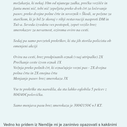
možakarja, ki nekaj 10m od njunega zadka, prečka vozišče in
fanta meni nič, tebi nič zepeljeta preko dveh črt za ločevanje
pasov, preko dvojne polne črte in sovoznik v Škodi, se požene za
starčkom, ki je bil že skoraj v ribji restavraciji nasproti DM in
Tuš-a. Seveda izvedeta ves postopek, zopet vozilo brez
smerokazov za nevarnost, oziroma oviro na cesti.
Sedaj pa samo povzetek prekrškov, ki sta jih storila policista ob
omenjeni akciji
Ovira na cesti, brez predpisanih oznak (vsaj utripalke) 2X
Prečkanje ceste izven oznak 1X
Vožnja preko polnih črt, ki označujejo vozni pas - 2X dvojna
polna črta in 2X enojna črta
Menjanje pasov brez smerokaza 3X
Vse te prekrške sta naredila, da sta lahko oglobila 5 pešcev z
80€/40€ polovička.
Samo menjava pasu brez smerokaza je 300€/150€ +3 KT.
Vedno ko pridem iz Nemčije mi je zanimivo opazovati s kakšnimi