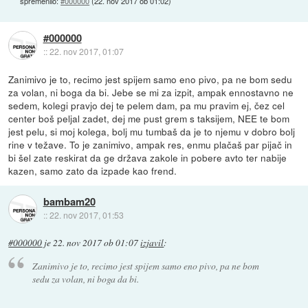
spremenilo:
#000000
(
22. nov 2017 ob 01:02
)
#000000
::
22. nov 2017, 01:07
Zanimivo je to, recimo jest spijem samo eno pivo, pa ne bom sedu
za volan, ni boga da bi. Jebe se mi za izpit, ampak ennostavno ne
sedem, kolegi pravjo dej te pelem dam, pa mu pravim ej, čez cel
center boš peljal zadet, dej me pust grem s taksijem, NEE te bom
jest pelu, si moj kolega, bolj mu tumbaš da je to njemu v dobro bolj
rine v težave. To je zanimivo, ampak res, enmu plačaš par pijač in
bi šel zate reskirat da ge država zakole in pobere avto ter nabije
kazen, samo zato da izpade kao frend.
bambam20
::
22. nov 2017, 01:53
#000000
je
22. nov 2017 ob 01:07
izjavil
:
Zanimivo je to, recimo jest spijem samo eno pivo, pa ne bom
sedu za volan, ni boga da bi.