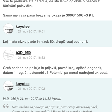
Vse te prekrške sta naredila, da sta lahko oglobila 5 pešcev z
80€/40€ polovička.
Samo menjava pasu brez smerokaza je 300€/150€ +3 KT.
koyotee
::
21. nov 2017, 16:51
Lej imata nizko plačo in nizek IQ, drugič vsaj posnemi.
b3D_950
::
21. nov 2017, 16:53
Greš osebno na policijo in prijaviš, poveš kraj, opišeš dogodek,
datum in reg. št. avtomobila? Potem bi pa moral nadrejeni ukrepat.
koyotee
::
21. nov 2017, 17:02
b3D_950
je
21. nov 2017 ob 16:53
izjavil
:
Greš osebno na policijo in prijaviš, poveš kraj, opišeš dogodek,
datum in reg. št. avtomobila? Potem bi pa moral nadrejeni