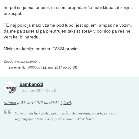
no pol se je mal unesel, ma sem prepričan če nebi klobasal z njim,
bi zaspal.
TE naj policija malo vzame pod lupo, jest spijem, ampak ne vozim,
da me pa zadet al pa preutrujen taksist sprav v bolnico pa res ne
vem kaj bi naredu.
Mislm na kacijo, nataker, TAKSI prosim.
Zgodovina sprememb…
spremenilo:
#000000
(
22. nov 2017 ob 00:59
)
bambam20
::
22. nov 2017, 00:58
solatko
je
22. nov 2017 ob 00:22
izjavil
:
Scaramouche - Zato, ker ni zakonito snemanje oseb, če niso
seznanjene s tem. To se je dogajalo v Mariboru.