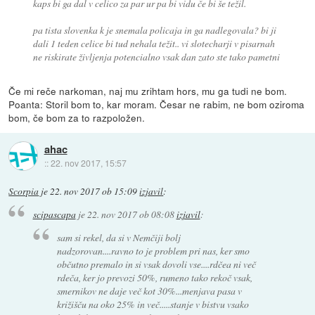
kaps bi ga dal v celico za par ur pa bi vidu če bi še težil.
pa tista slovenka k je snemala policaja in ga nadlegovala? bi ji
dali 1 teden celice bi tud nehala težit.. vi slotecharji v pisarnah
ne riskirate življenja potencialno vsak dan zato ste tako pametni
Če mi reče narkoman, naj mu zrihtam hors, mu ga tudi ne bom.
Poanta: Storil bom to, kar moram. Česar ne rabim, ne bom oziroma
bom, če bom za to razpoložen.
ahac
::
22. nov 2017, 15:57
Scorpia
je
22. nov 2017 ob 15:09
izjavil
:
scipascapa
je
22. nov 2017 ob 08:08
izjavil
:
sam si rekel, da si v Nemčiji bolj
nadzorovan....ravno to je problem pri nas, ker smo
občutno premalo in si vsak dovoli vse....rdčea ni več
rdeča, ker jo prevozi 50%, rumeno tako rekoč vsak,
smernikov ne daje več kot 30%...menjava pasa v
križišču na oko 25% in več.....stanje v bistvu vsako