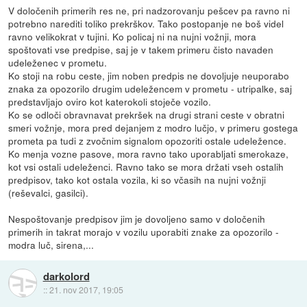
V določenih primerih res ne, pri nadzorovanju pešcev pa ravno ni
potrebno narediti toliko prekrškov. Tako postopanje ne boš videl
ravno velikokrat v tujini. Ko policaj ni na nujni vožnji, mora
spoštovati vse predpise, saj je v takem primeru čisto navaden
udeleženec v prometu.
Ko stoji na robu ceste, jim noben predpis ne dovoljuje neuporabo
znaka za opozorilo drugim udeležencem v prometu - utripalke, saj
predstavljajo oviro kot katerokoli stoječe vozilo.
Ko se odloči obravnavat prekršek na drugi strani ceste v obratni
smeri vožnje, mora pred dejanjem z modro lučjo, v primeru gostega
prometa pa tudi z zvočnim signalom opozoriti ostale udeležence.
Ko menja vozne pasove, mora ravno tako uporabljati smerokaze,
kot vsi ostali udeleženci. Ravno tako se mora držati vseh ostalih
predpisov, tako kot ostala vozila, ki so včasih na nujni vožnji
(reševalci, gasilci).
Nespoštovanje predpisov jim je dovoljeno samo v določenih
primerih in takrat morajo v vozilu uporabiti znake za opozorilo -
modra luč, sirena,...
darkolord
::
21. nov 2017, 19:05