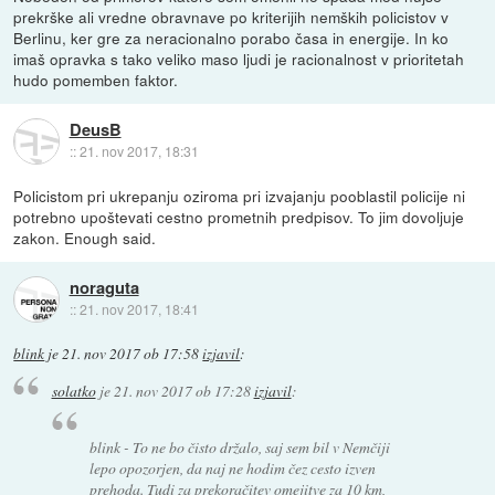
prekrške ali vredne obravnave po kriterijih nemških policistov v
Berlinu, ker gre za neracionalno porabo časa in energije. In ko
imaš opravka s tako veliko maso ljudi je racionalnost v prioritetah
hudo pomemben faktor.
DeusB
::
21. nov 2017, 18:31
Policistom pri ukrepanju oziroma pri izvajanju pooblastil policije ni
potrebno upoštevati cestno prometnih predpisov. To jim dovoljuje
zakon. Enough said.
noraguta
::
21. nov 2017, 18:41
blink
je
21. nov 2017 ob 17:58
izjavil
:
solatko
je
21. nov 2017 ob 17:28
izjavil
:
blink - To ne bo čisto držalo, saj sem bil v Nemčiji
lepo opozorjen, da naj ne hodim čez cesto izven
prehoda. Tudi za prekoračitev omejitve za 10 km,