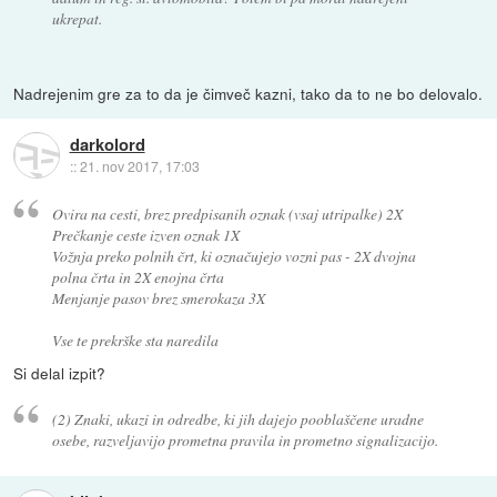
ukrepat.
Nadrejenim gre za to da je čimveč kazni, tako da to ne bo delovalo.
darkolord
::
21. nov 2017, 17:03
Ovira na cesti, brez predpisanih oznak (vsaj utripalke) 2X
Prečkanje ceste izven oznak 1X
Vožnja preko polnih črt, ki označujejo vozni pas - 2X dvojna
polna črta in 2X enojna črta
Menjanje pasov brez smerokaza 3X
Vse te prekrške sta naredila
Si delal izpit?
(2) Znaki, ukazi in odredbe, ki jih dajejo pooblaščene uradne
osebe, razveljavijo prometna pravila in prometno signalizacijo.