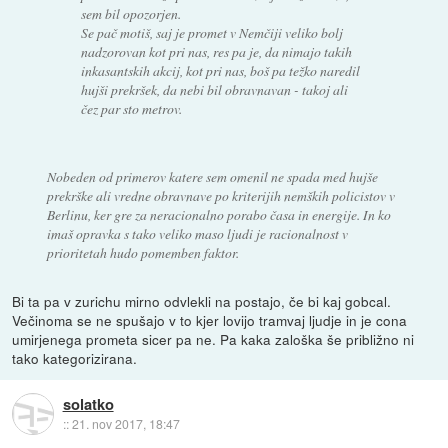
sem bil opozorjen.
Se pač motiš, saj je promet v Nemčiji veliko bolj
nadzorovan kot pri nas, res pa je, da nimajo takih
inkasantskih akcij, kot pri nas, boš pa težko naredil
hujši prekršek, da nebi bil obravnavan - takoj ali
čez par sto metrov.
Nobeden od primerov katere sem omenil ne spada med hujše
prekrške ali vredne obravnave po kriterijih nemških policistov v
Berlinu, ker gre za neracionalno porabo časa in energije. In ko
imaš opravka s tako veliko maso ljudi je racionalnost v
prioritetah hudo pomemben faktor.
Bi ta pa v zurichu mirno odvlekli na postajo, če bi kaj gobcal.
Večinoma se ne spušajo v to kjer lovijo tramvaj ljudje in je cona
umirjenega prometa sicer pa ne. Pa kaka zaloška še približno ni
tako kategorizirana.
solatko
::
21. nov 2017, 18:47