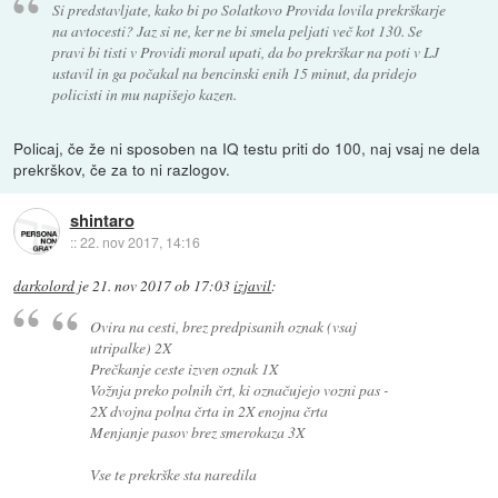
Si predstavljate, kako bi po Solatkovo Provida lovila prekrškarje
na avtocesti? Jaz si ne, ker ne bi smela peljati več kot 130. Se
pravi bi tisti v Providi moral upati, da bo prekrškar na poti v LJ
ustavil in ga počakal na bencinski enih 15 minut, da pridejo
policisti in mu napišejo kazen.
Policaj, če že ni sposoben na IQ testu priti do 100, naj vsaj ne dela
prekrškov, če za to ni razlogov.
shintaro
::
22. nov 2017, 14:16
darkolord
je
21. nov 2017 ob 17:03
izjavil
:
Ovira na cesti, brez predpisanih oznak (vsaj
utripalke) 2X
Prečkanje ceste izven oznak 1X
Vožnja preko polnih črt, ki označujejo vozni pas -
2X dvojna polna črta in 2X enojna črta
Menjanje pasov brez smerokaza 3X
Vse te prekrške sta naredila