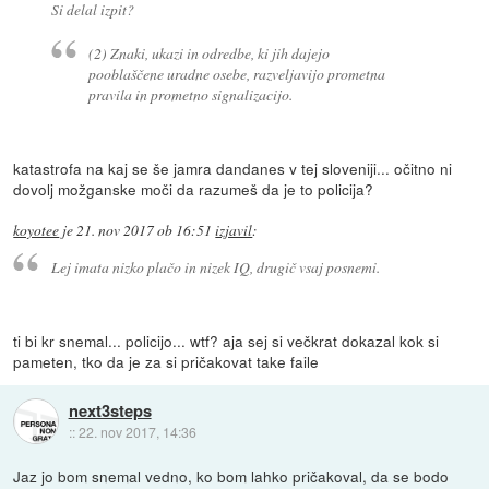
Si delal izpit?
(2) Znaki, ukazi in odredbe, ki jih dajejo
pooblaščene uradne osebe, razveljavijo prometna
pravila in prometno signalizacijo.
katastrofa na kaj se še jamra dandanes v tej sloveniji... očitno ni
dovolj možganske moči da razumeš da je to policija?
koyotee
je
21. nov 2017 ob 16:51
izjavil
:
Lej imata nizko plačo in nizek IQ, drugič vsaj posnemi.
ti bi kr snemal... policijo... wtf? aja sej si večkrat dokazal kok si
pameten, tko da je za si pričakovat take faile
next3steps
::
22. nov 2017, 14:36
Jaz jo bom snemal vedno, ko bom lahko pričakoval, da se bodo