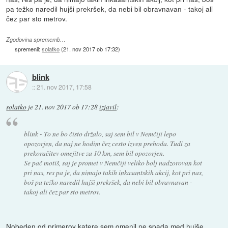
pa težko naredil hujši prekršek, da nebi bil obravnavan - takoj ali
čez par sto metrov.
Zgodovina sprememb…
spremenil:
solatko
(
21. nov 2017 ob 17:32
)
blink
::
21. nov 2017, 17:58
solatko
je
21. nov 2017 ob 17:28
izjavil
:
blink - To ne bo čisto držalo, saj sem bil v Nemčiji lepo
opozorjen, da naj ne hodim čez cesto izven prehoda. Tudi za
prekoračitev omejitve za 10 km, sem bil opozorjen.
Se pač motiš, saj je promet v Nemčiji veliko bolj nadzorovan kot
pri nas, res pa je, da nimajo takih inkasantskih akcij, kot pri nas,
boš pa težko naredil hujši prekršek, da nebi bil obravnavan -
takoj ali čez par sto metrov.
Nobeden od primerov katere sem omenil ne spada med hujše