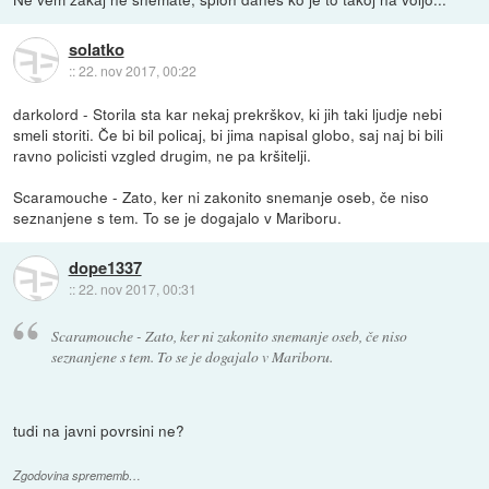
solatko
::
22. nov 2017, 00:22
darkolord - Storila sta kar nekaj prekrškov, ki jih taki ljudje nebi
smeli storiti. Če bi bil policaj, bi jima napisal globo, saj naj bi bili
ravno policisti vzgled drugim, ne pa kršitelji.
Scaramouche - Zato, ker ni zakonito snemanje oseb, če niso
seznanjene s tem. To se je dogajalo v Mariboru.
dope1337
::
22. nov 2017, 00:31
Scaramouche - Zato, ker ni zakonito snemanje oseb, če niso
seznanjene s tem. To se je dogajalo v Mariboru.
tudi na javni povrsini ne?
Zgodovina sprememb…