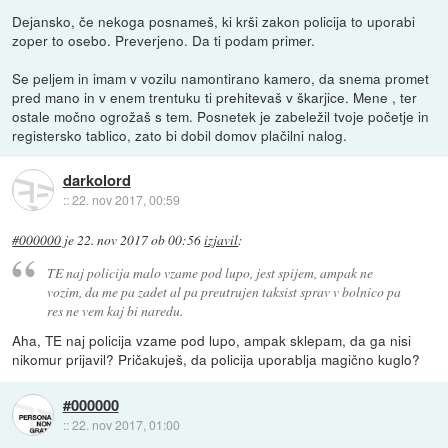
Dejansko, če nekoga posnameš, ki krši zakon policija to uporabi
zoper to osebo. Preverjeno. Da ti podam primer.
Se peljem in imam v vozilu namontirano kamero, da snema promet
pred mano in v enem trentuku ti prehitevaš v škarjice. Mene , ter
ostale močno ogrožaš s tem. Posnetek je zabeležil tvoje početje in
registersko tablico, zato bi dobil domov plačilni nalog.
darkolord
::
22. nov 2017, 00:59
#000000
je
22. nov 2017 ob 00:56
izjavil
:
TE naj policija malo vzame pod lupo, jest spijem, ampak ne
vozim, da me pa zadet al pa preutrujen taksist sprav v bolnico pa
res ne vem kaj bi naredu.
Aha, TE naj policija vzame pod lupo, ampak sklepam, da ga nisi
nikomur prijavil? Pričakuješ, da policija uporablja magično kuglo?
#000000
::
22. nov 2017, 01:00