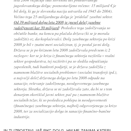
jugoslovanskega dolga; poenostavljeno rečeno: 15 milijard € je
bil dolg, ki ga je slovenska nacija ustvarila od 1945 do 2004).
Večino tega 25-milijardnega dolga je 'pridelal' zasebni sektor.
Od 39 milijard dolga leta 2008 je znesel delež zasebne
zadolženosti kar 30 milijard
! Posledice tega zadolževanja so
občutile banke, na koncu pa plačala država (ki se je morala
zadolžiti) oz. davkoplačevalci. Dolg zasebnega sektorja po krizi
2008 je bil v znatni meri socializiran, tj. je postal javni dolg.
Država se je po kriznem letu 2008 zadolževala predvsem iz 2
razlogov: ker se je kriza iz finančnega sektorja razširila v realni
sektor gospodarstva, tej razširitvi pa so sledila odpuščanja
zaposlenih, tudi bankroti podjetji, se je država zadolžila z
namenom blažitve socialnih problemov (socialni transferji ipd.),
a največji delež državnega dolga po letu 2008 odpade na
sanacijo, reševanje zadolženega, neodgovornega zasebnega
sektorja. Skratka, država se ni zadolževala zato, da bi se s tem
denarjem okoriščal javni sektor, pač pa z namenom blažitve
socialnih težav, ki so posledica pohlepa in neodgovornosti
(finančnega) zasebnega sektorja, najbolj odgovorjenega za krizo
2008, ter za socializacijo dolga in sanacijo finančno-bančne
industrije.
IN TI IZPOSTAVLJAŠ RKC DOLG. HM ME ZANIMA KATERI