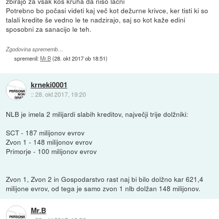
zbirajo za vsak kos kruha da niso lačni
Potrebno bo počasi videti kaj več kot dežurne krivce, ker tisti ki so
talali kredite še vedno le te nadzirajo, saj so kot kaže edini
sposobni za sanacijo le teh.
Zgodovina sprememb…
spremenil:
Mr.B
(
28. okt 2017 ob 18:51
)
krneki0001
::
28. okt 2017, 19:20
NLB je imela 2 milijardi slabih kreditov, največji trije dolžniki:
SCT - 187 milijonov evrov
Zvon 1 - 148 milijonov evrov
Primorje - 100 milijonov evrov
Zvon 1, Zvon 2 in Gospodarstvo rast naj bi bilo dolžno kar 621,4
milijone evrov, od tega je samo zvon 1 nlb dolžan 148 milijonov.
Mr.B