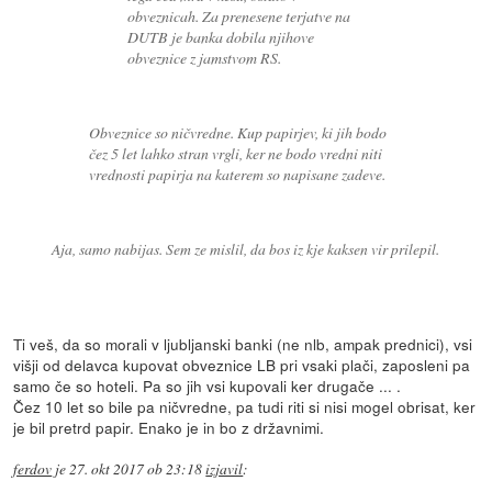
obveznicah. Za prenesene terjatve na
DUTB je banka dobila njihove
obveznice z jamstvom RS.
Obveznice so ničvredne. Kup papirjev, ki jih bodo
čez 5 let lahko stran vrgli, ker ne bodo vredni niti
vrednosti papirja na katerem so napisane zadeve.
Aja, samo nabijas. Sem ze mislil, da bos iz kje kaksen vir prilepil.
Ti veš, da so morali v ljubljanski banki (ne nlb, ampak prednici), vsi
višji od delavca kupovat obveznice LB pri vsaki plači, zaposleni pa
samo če so hoteli. Pa so jih vsi kupovali ker drugače ... .
Čez 10 let so bile pa ničvredne, pa tudi riti si nisi mogel obrisat, ker
je bil pretrd papir. Enako je in bo z državnimi.
ferdov
je
27. okt 2017 ob 23:18
izjavil
: