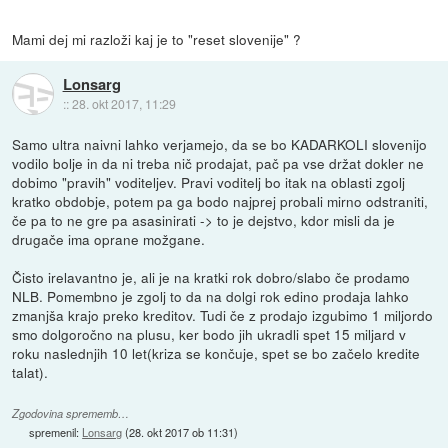
Mami dej mi razloži kaj je to "reset slovenije" ?
Lonsarg
::
28. okt 2017, 11:29
Samo ultra naivni lahko verjamejo, da se bo KADARKOLI slovenijo
vodilo bolje in da ni treba nič prodajat, pač pa vse držat dokler ne
dobimo "pravih" voditeljev. Pravi voditelj bo itak na oblasti zgolj
kratko obdobje, potem pa ga bodo najprej probali mirno odstraniti,
če pa to ne gre pa asasinirati -> to je dejstvo, kdor misli da je
drugače ima oprane možgane.
Čisto irelavantno je, ali je na kratki rok dobro/slabo če prodamo
NLB. Pomembno je zgolj to da na dolgi rok edino prodaja lahko
zmanjša krajo preko kreditov. Tudi če z prodajo izgubimo 1 miljordo
smo dolgoročno na plusu, ker bodo jih ukradli spet 15 miljard v
roku naslednjih 10 let(kriza se končuje, spet se bo začelo kredite
talat).
Zgodovina sprememb…
spremenil:
Lonsarg
(
28. okt 2017 ob 11:31
)