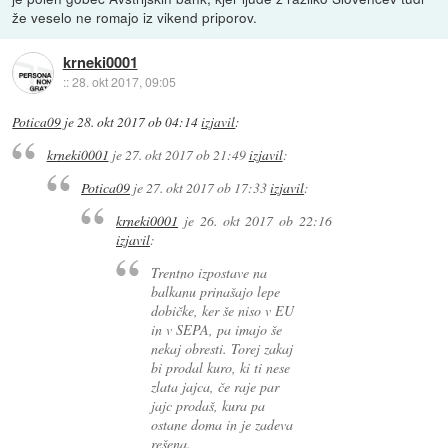
že veselo ne romajo iz vikend priporov.
krneki0001
::
28. okt 2017, 09:05
Potica09
je
28. okt 2017 ob 04:14
izjavil
:
krneki0001
je
27. okt 2017 ob 21:49
izjavil
:
Potica09
je
27. okt 2017 ob 17:33
izjavil
:
krneki0001
je
26. okt 2017 ob 22:16
izjavil
:
Trentno izpostave na
balkanu prinašajo lepe
dobičke, ker še niso v EU
in v SEPA, pa imajo še
nekaj obresti. Torej zakaj
bi prodal kuro, ki ti nese
zlata jajca, če raje par
jajc prodaš, kura pa
ostane doma in je zadeva
rešena.