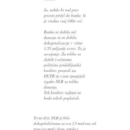
Ja, nekdo bi rad prav
poceni prišel do banke, ki
je vredna vsaj 100x več.
Banka ni dobila nič
denarja in ni dobila
dokapitalizacije v višini
1.55 miljarde evrov. To je
zavajanje. Za toliko so
slabih (večinoma
politično pridobljenih)
kreditov prenesli na
DUTB in s tem zmanjšali
izgubo NLB za toliko
denarja.
Teh kreditov tajkuni ne
bodo nikoli poplačali.
To ne drzi, NLB je bila
dokapitalizirana za cca 1,5 mrd eur, od
tega cca mrd v kesu, ostalo v