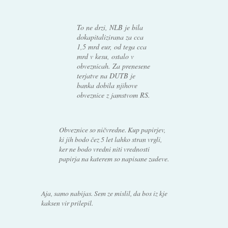
To ne drzi, NLB je bila
dokapitalizirana za cca
1,5 mrd eur, od tega cca
mrd v kesu, ostalo v
obveznicah. Za prenesene
terjatve na DUTB je
banka dobila njihove
obveznice z jamstvom RS.
Obveznice so ničvredne. Kup papirjev,
ki jih bodo čez 5 let lahko stran vrgli,
ker ne bodo vredni niti vrednosti
papirja na katerem so napisane zadeve.
Aja, samo nabijas. Sem ze mislil, da bos iz kje
kaksen vir prilepil.