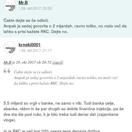
Mr.B
::
28. okt 2017, 20:52
Čakte dejte se če odloči.
Ampak ja sedaj govorite o 2 mijardah, ravno toliko, no malo več da
lahko s prtsi kažete RKC. Dejte no.
krneki0001
::
28. okt 2017, 21:17
Mr.B
je
28. okt 2017 ob 20:52
izjavil
:
Čakte dejte se če odloči.
Ampak ja sedaj govorite o 2 mijardah, ravno toliko, no malo več
da lahko s prtsi kažete RKC. Dejte no.
5.5 miljard so vrgli v banke, ne samo v nlb. Tudi banka celje,
abanka, nkbm in še par drugih so dobile finančne injekcije, pa še
dve sta šle pod rušo, k je bilo treba tudi denar dat (zajamčene
vloge).
In ja RKC je več kot 10% vsega tega denarja dolžna.