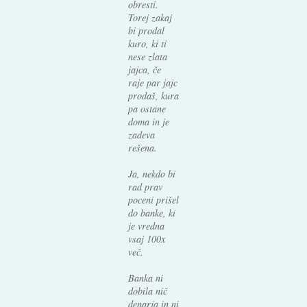
obresti.
Torej zakaj
bi prodal
kuro, ki ti
nese zlata
jajca, če
raje par jajc
prodaš, kura
pa ostane
doma in je
zadeva
rešena.
Ja, nekdo bi
rad prav
poceni prišel
do banke, ki
je vredna
vsaj 100x
več.
Banka ni
dobila nič
denarja in ni