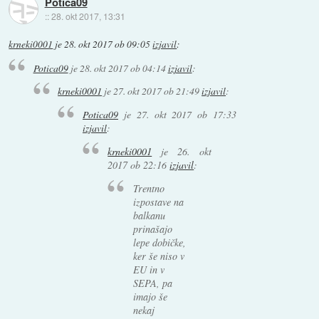
Potica09
::
28. okt 2017, 13:31
krneki0001
je
28. okt 2017 ob 09:05
izjavil
:
Potica09
je
28. okt 2017 ob 04:14
izjavil
:
krneki0001
je
27. okt 2017 ob 21:49
izjavil
:
Potica09
je
27. okt 2017 ob 17:33
izjavil
:
krneki0001
je
26. okt
2017 ob 22:16
izjavil
:
Trentno
izpostave na
balkanu
prinašajo
lepe dobičke,
ker še niso v
EU in v
SEPA, pa
imajo še
nekaj