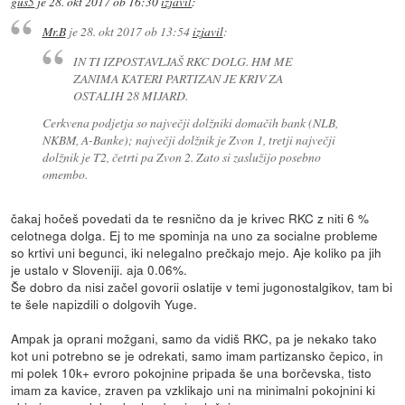
gus5
je
28. okt 2017 ob 16:30
izjavil
:
Mr.B
je
28. okt 2017 ob 13:54
izjavil
:
IN TI IZPOSTAVLJAŠ RKC DOLG. HM ME
ZANIMA KATERI PARTIZAN JE KRIV ZA
OSTALIH 28 MIJARD.
Cerkvena podjetja so največji dolžniki domačih bank (NLB,
NKBM, A-Banke); največji dolžnik je Zvon 1, tretji največji
dolžnik je T2, četrti pa Zvon 2. Zato si zaslužijo posebno
omembo.
čakaj hočeš povedati da te resnično da je krivec RKC z niti 6 %
celotnega dolga. Ej to me spominja na uno za socialne probleme
so krtivi uni begunci, iki nelegalno prečkajo mejo. Aje koliko pa jih
je ustalo v Sloveniji. aja 0.06%.
Še dobro da nisi začel govorii oslatije v temi jugonostalgikov, tam bi
te šele napizdili o dolgovih Yuge.
Ampak ja oprani možgani, samo da vidiš RKC, pa je nekako tako
kot uni potrebno se je odrekati, samo imam partizansko čepico, in
mi polek 10k+ evroro pokojnine pripada še una borčevska, tisto
imam za kavice, zraven pa vzklikajo uni na minimalni pokojnini ki