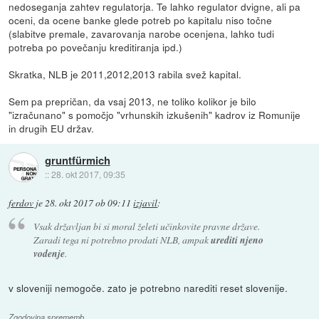
nedoseganja zahtev regulatorja. Te lahko regulator dvigne, ali pa
oceni, da ocene banke glede potreb po kapitalu niso točne
(slabitve premale, zavarovanja narobe ocenjena, lahko tudi
potreba po povečanju kreditiranja ipd.)
Skratka, NLB je 2011,2012,2013 rabila svež kapital.
Sem pa prepričan, da vsaj 2013, ne toliko kolikor je bilo
"izračunano" s pomočjo "vrhunskih izkušenih" kadrov iz Romunije
in drugih EU držav.
gruntfürmich
::
28. okt 2017, 09:35
ferdov
je
28. okt 2017 ob 09:11
izjavil
:
Vsak državljan bi si moral želeti učinkovite pravne države.
Zaradi tega ni potrebno prodati NLB, ampak
urediti njeno
vodenje
.
v sloveniji nemogoče. zato je potrebno narediti reset slovenije.
Zgodovina sprememb…