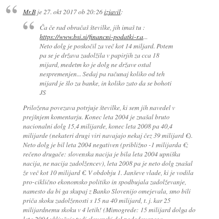
Mr.B
je
27. okt 2017 ob 20:26
izjavil
:
Ča če rad obračaš številke, jih imaš tu :
https://www.bsi.si/financni-podatki-r.a
...
Neto dolg je poskočil za več kot 14 miljard. Potem
pa se je država zadolžila v papirjih za cca 18
mijard, medetm ko je dolg ne države ostal
nespremenjen... Sedaj pa računaj koliko od teh
mijard je šlo za banke, in koliko zato da se bohoti
JS
Priložena povezava potrjuje številke, ki sem jih navedel v
prejšnjem komentarju. Konec leta 2004 je znašal bruto
nacionalni dolg 15,4 milijarde, konec leta 2008 pa 40,4
milijarde (nekateri drugi viri navajajo nekaj čez 39 milijard €).
Neto dolg je bil leta 2004 negativen (približno -1 milijarda €;
rečeno drugače: slovenska nacija je bila leta 2004 upniška
nacija, ne nacija zadolžencev), leta 2008 pa je neto dolg znašal
že več kot 10 milijard €. V obdobju 1. Janševe vlade, ki je vodila
pro-ciklično ekonomsko politiko in spodbujala zadolževanje,
namesto da bi ga skupaj z Banko Slovenijo omejevala, smo bili
priča skoku zadolženosti s 15 na 40 milijard, t. j. kar 25
milijardnemu skoku v 4 letih! (Mimogrede: 15 milijard dolga do
leta 2004 vključuje tudi slovenski del podedovanega