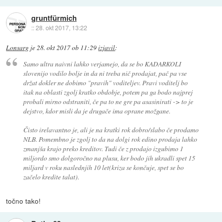
gruntfürmich
::
28. okt 2017, 13:22
Lonsarg
je
28. okt 2017 ob 11:29
izjavil
:
Samo ultra naivni lahko verjamejo, da se bo KADARKOLI
slovenijo vodilo bolje in da ni treba nič prodajat, pač pa vse
držat dokler ne dobimo "pravih" voditeljev. Pravi voditelj bo
itak na oblasti zgolj kratko obdobje, potem pa ga bodo najprej
probali mirno odstraniti, če pa to ne gre pa asasinirati -> to je
dejstvo, kdor misli da je drugače ima oprane možgane.
Čisto irelavantno je, ali je na kratki rok dobro/slabo če prodamo
NLB. Pomembno je zgolj to da na dolgi rok edino prodaja lahko
zmanjša krajo preko kreditov. Tudi če z prodajo izgubimo 1
miljordo smo dolgoročno na plusu, ker bodo jih ukradli spet 15
miljard v roku naslednjih 10 let(kriza se končuje, spet se bo
začelo kredite talat).
točno tako!