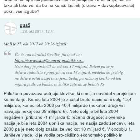
tako ali tako ve, da bo na koncu lastnik (drzava = davkoplacevalci)
pokril vse izgube?
gus5
::
28. okt 2017, 12:41
Mr.B
je
27. okt 2017 ob 20:26
izjavil
:
Ča če rad obračaš številke, jih imaš tu :
https://www.bsi.si/financni-podatki-r.a...
Neto dolg je poskočil za več kot 14 miljard. Potem pa se je
država zadolžila v papirjih za cca 18 mijard, medetm ko je dolg
ne države ostal nespremenjen... Sedaj pa računaj koliko od teh
mijard je šlo za banke, in koliko zato da se bohoti JS
Priložena povezava potrjuje številke, ki sem jih navedel v prejšnjem
komentarju. Konec leta 2004 je znašal bruto nacionalni dolg 15,4
milijarde, konec leta 2008 pa 40,4 milijarde (nekateri drugi viri
navajajo nekaj čez 39 milijard €). Neto dolg je bil leta 2004
negativen (približno -1 milijarda €; rečeno drugače: slovenska
nacija je bila leta 2004 upniška nacija, ne nacija zadolžencev), leta
2008 pa je neto dolg znašal že več kot 10 milijard €. V obdobju 1.
Janševe vlade, ki je vodila pro-ciklično ekonomsko politiko in