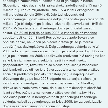
spodbujala zadolževanje, namesto da bi ga skupaj z Banko
Slovenijo omejevala, smo bili priča skoku zadolženosti s 15 na 40
milijard, t. j. kar 25 milijardnemu skoku v 4 letih! (Mimogrede: 15
milijard dolga do leta 2004 vključuje tudi slovenski del
podedovanega jugoslovanskega dolga; poenostavljeno rečeno: 15
milijard € je bil dolg, ki ga je slovenska nacija ustvarila od 1945 do
2004). Večino tega 25-milijardnega dolga je 'pridelal' zasebni
sektor.
Od 39 milijard dolga leta 2008 je znesel delež zasebne
zadolženosti kar 30 milijard
! Posledice tega zadolževanja so
občutile banke, na koncu pa plačala država (ki se je morala
zadolžiti) oz. davkoplačevalci. Dolg zasebnega sektorja po krizi
2008 je bil v znatni meri socializiran, tj. je postal javni dolg. Država
se je po kriznem letu 2008 zadolževala predvsem iz 2 razlogov: ker
se je kriza iz finančnega sektorja razširila v realni sektor
gospodarstva, tej razširitvi pa so sledila odpuščanja zaposlenih,
tudi bankroti podjetji, se je država zadolžila z namenom blažitve
socialnih problemov (socialni transferji ipd.), a največji delež
državnega dolga po letu 2008 odpade na sanacijo, reševanje
zadolženega, neodgovornega zasebnega sektorja. Skratka,
država se ni zadolževala zato, da bi se s tem denarjem okoriščal
javni sektor, pač pa z namenom blažitve socialnih težav, ki so
posledica pohlepa in neodgovornosti (finančnega) zasebnega
sektorja, najbolj odgovorjenega za krizo 2008, ter za socializacijo
dolga in sanacijo finančno-bančne industrije.