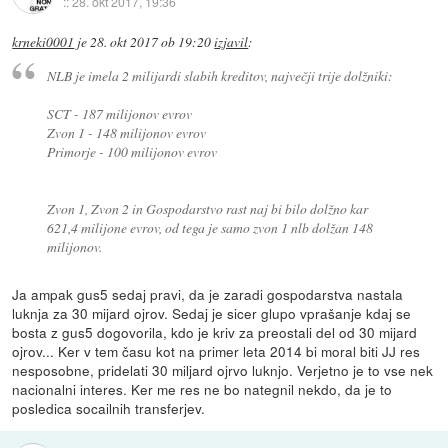
::
28. okt 2017, 19:36
krneki0001
je
28. okt 2017 ob 19:20
izjavil
:
NLB je imela 2 milijardi slabih kreditov, največji trije dolžniki:
SCT - 187 milijonov evrov
Zvon 1 - 148 milijonov evrov
Primorje - 100 milijonov evrov
Zvon 1, Zvon 2 in Gospodarstvo rast naj bi bilo dolžno kar
621,4 milijone evrov, od tega je samo zvon 1 nlb dolžan 148
milijonov.
Ja ampak gus5 sedaj pravi, da je zaradi gospodarstva nastala
luknja za 30 mijard ojrov. Sedaj je sicer glupo vprašanje kdaj se
bosta z gus5 dogovorila, kdo je kriv za preostali del od 30 mijard
ojrov... Ker v tem času kot na primer leta 2014 bi moral biti JJ res
nesposobne, pridelati 30 miljard ojrvo luknjo. Verjetno je to vse nek
nacionalni interes. Ker me res ne bo nategnil nekdo, da je to
posledica socailnih transferjev.