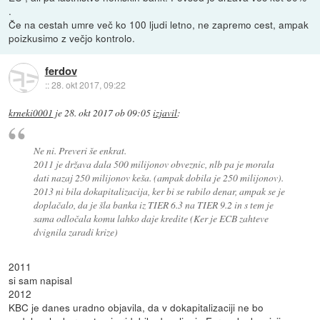
.
Če na cestah umre več ko 100 ljudi letno, ne zapremo cest, ampak
poizkusimo z večjo kontrolo.
ferdov
::
28. okt 2017, 09:22
krneki0001
je
28. okt 2017 ob 09:05
izjavil
:
Ne ni. Preveri še enkrat.
2011 je država dala 500 milijonov obveznic, nlb pa je morala
dati nazaj 250 milijonov keša. (ampak dobila je 250 milijonov).
2013 ni bila dokapitalizacija, ker bi se rabilo denar, ampak se je
doplačalo, da je šla banka iz TIER 6.3 na TIER 9.2 in s tem je
sama odločala komu lahko daje kredite (Ker je ECB zahteve
dvignila zaradi krize)
2011
si sam napisal
2012
KBC je danes uradno objavila, da v dokapitalizaciji ne bo