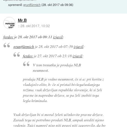
spremenil:
gruntfürmich
(
28. okt 2017 ob 09:36
)
Mr.B
::
28. okt 2017, 10:32
ferdov
je
28. okt 2017 ob 09:11
izjavil
:
gruntfürmich
je
28. okt 2017 ob 07:39
izjavil
:
ferdov
je
27. okt 2017 ob 23:18
izjavil
:
V tem trenutku je prodaja NLB
neumnost.
prodaja NLB je vedno neumnost, če si a: pri koritu z
vladajočo elito, b: če si pristaš bivšega/sedanjega
režima. vsak državljan republike slovenije, ki si želi
pravne in napredne države, se pa želi znebiti tega
legla kriminala.
Vsak državljan bi si moral želeti učinkovite pravne države.
Zaradi tega ni potrebno prodati NLB, ampak urediti njeno
vodenje. Tujci namreč niso niti pogoj niti zagorovilo, da bo