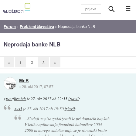
☰
Forum
»
Problemi človeštva
»
Neprodaja banke NLB
Neprodaja banke NLB
2
«
1
3
»
Mr.B
::
28. okt 2017, 07:57
gruntfürmich
je
27. okt 2017 ob 22:55
izjavil
:
gus5
je
27. okt 2017 ob 19:50
izjavil
:
...Slednji se niso zadolževali le pri domačih bankah.
V letih napihovanja finančnih balončkov 2004-
2008 in norega zadolževanja se je slovenski bruto
nacionalni dolg s približno 15 milijard € (na dan