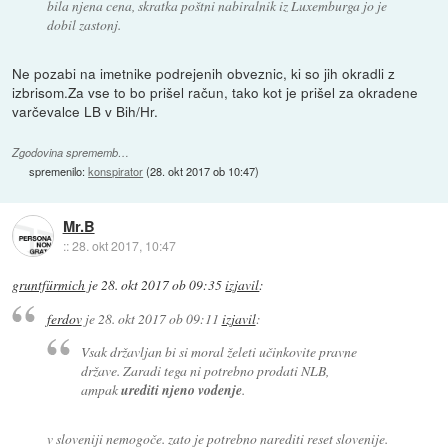
bila njena cena, skratka poštni nabiralnik iz Luxemburga jo je
dobil zastonj.
Ne pozabi na imetnike podrejenih obveznic, ki so jih okradli z
izbrisom.Za vse to bo prišel račun, tako kot je prišel za okradene
varčevalce LB v Bih/Hr.
Zgodovina sprememb…
spremenilo:
konspirator
(
28. okt 2017 ob 10:47
)
Mr.B
::
28. okt 2017, 10:47
gruntfürmich
je
28. okt 2017 ob 09:35
izjavil
:
ferdov
je
28. okt 2017 ob 09:11
izjavil
:
Vsak državljan bi si moral želeti učinkovite pravne
države. Zaradi tega ni potrebno prodati NLB,
ampak
urediti njeno vodenje
.
v sloveniji nemogoče. zato je potrebno narediti reset slovenije.