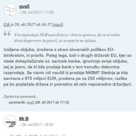
gus5
::
28. okt 2017, 17:06
Utk
je
28. okt 2017 ob 16:37
izjavil
:
S to neprodajo NLB nam drzava v bistvu sporoca, da se ni treba
drzat dogovorov in pravil, ce se nam to ne splaca.
Izsiljena obljuba, izrečena s strani slovenskih politikov EU-
birokratom, ni pravilo. Poleg tega, tudi v drugih državah EU, kjer so
vlade dokapitalizirale oz. sanirale banke, ignorirajo svoje obljube,
saj je jasno, da bi bila prodaja bank v tem trenutku diskontna
razprodaja. Se nismo nič naučili iz prodaje NKBM? Slednja je bila
sanirana z 870 milijoni EUR, prodana pa za 250 milijonov, razliko
pa bo poplačala država in posredno ali celo neposredno državljani.
Zgodovina sprememb…
spremenilo:
gus5
(
28. okt 2017 ob 17:13
)
Mr.B
::
28. okt 2017, 18:50