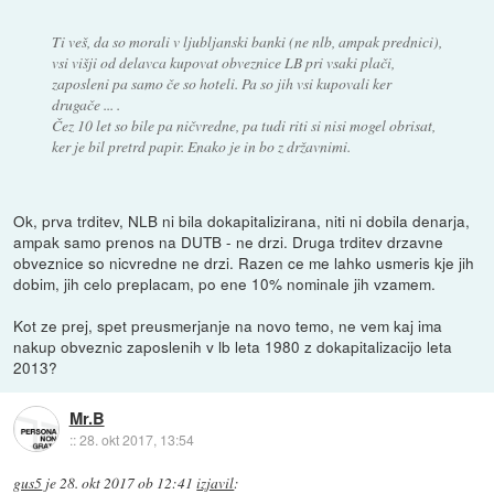
Ti veš, da so morali v ljubljanski banki (ne nlb, ampak prednici),
vsi višji od delavca kupovat obveznice LB pri vsaki plači,
zaposleni pa samo če so hoteli. Pa so jih vsi kupovali ker
drugače ... .
Čez 10 let so bile pa ničvredne, pa tudi riti si nisi mogel obrisat,
ker je bil pretrd papir. Enako je in bo z državnimi.
Ok, prva trditev, NLB ni bila dokapitalizirana, niti ni dobila denarja,
ampak samo prenos na DUTB - ne drzi. Druga trditev drzavne
obveznice so nicvredne ne drzi. Razen ce me lahko usmeris kje jih
dobim, jih celo preplacam, po ene 10% nominale jih vzamem.
Kot ze prej, spet preusmerjanje na novo temo, ne vem kaj ima
nakup obveznic zaposlenih v lb leta 1980 z dokapitalizacijo leta
2013?
Mr.B
::
28. okt 2017, 13:54
gus5
je
28. okt 2017 ob 12:41
izjavil
: