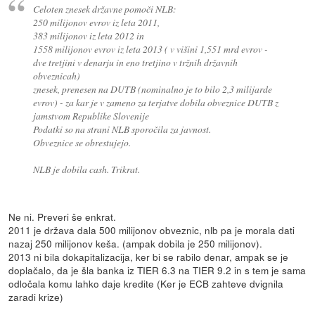
Celoten znesek državne pomoči NLB:
250 milijonov evrov iz leta 2011,
383 milijonov iz leta 2012 in
1558 milijonov evrov iz leta 2013 ( v višini 1,551 mrd evrov -
dve tretjini v denarju in eno tretjino v tržnih državnih
obveznicah)
znesek, prenesen na DUTB (nominalno je to bilo 2,3 milijarde
evrov) - za kar je v zameno za terjatve dobila obveznice DUTB z
jamstvom Republike Slovenije
Podatki so na strani NLB sporočila za javnost.
Obveznice se obrestujejo.
NLB je dobila cash. Trikrat.
Ne ni. Preveri še enkrat.
2011 je država dala 500 milijonov obveznic, nlb pa je morala dati
nazaj 250 milijonov keša. (ampak dobila je 250 milijonov).
2013 ni bila dokapitalizacija, ker bi se rabilo denar, ampak se je
doplačalo, da je šla banka iz TIER 6.3 na TIER 9.2 in s tem je sama
odločala komu lahko daje kredite (Ker je ECB zahteve dvignila
zaradi krize)