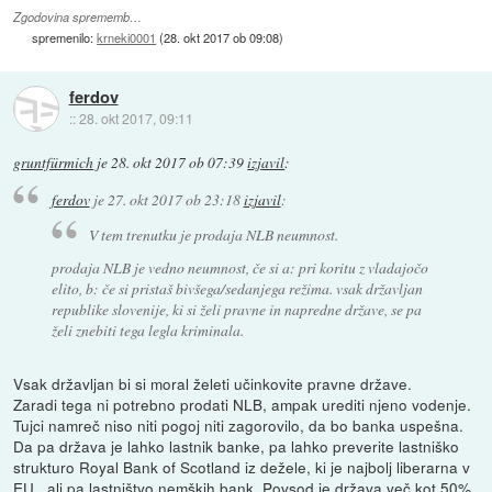
Zgodovina sprememb…
spremenilo:
krneki0001
(
28. okt 2017 ob 09:08
)
ferdov
::
28. okt 2017, 09:11
gruntfürmich
je
28. okt 2017 ob 07:39
izjavil
:
ferdov
je
27. okt 2017 ob 23:18
izjavil
:
V tem trenutku je prodaja NLB neumnost.
prodaja NLB je vedno neumnost, če si a: pri koritu z vladajočo
elito, b: če si pristaš bivšega/sedanjega režima. vsak državljan
republike slovenije, ki si želi pravne in napredne države, se pa
želi znebiti tega legla kriminala.
Vsak državljan bi si moral želeti učinkovite pravne države.
Zaradi tega ni potrebno prodati NLB, ampak urediti njeno vodenje.
Tujci namreč niso niti pogoj niti zagorovilo, da bo banka uspešna.
Da pa država je lahko lastnik banke, pa lahko preverite lastniško
strukturo Royal Bank of Scotland iz dežele, ki je najbolj liberarna v
EU , ali pa lastništvo nemških bank. Povsod je država več kot 50%