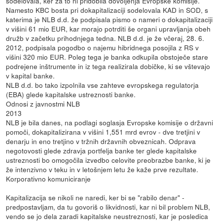
sodelovala, ker za to ni pridobila dovoljenja Evropske komisije.
Namesto KBC bosta pri dokapitalizaciji sodelovala KAD in SOD, s
katerima je NLB d.d. že podpisala pismo o nameri o dokapitalizaciji
v višini 61 mio EUR, kar morajo potrditi še organi upravljanja obeh
družb v začetku prihodnjega tedna. NLB d.d. je že včeraj, 28. 6.
2012, podpisala pogodbo o najemu hibridnega posojila z RS v
višini 320 mio EUR. Poleg tega je banka odkupila obstoječe stare
podrejene inštrumente in iz tega realizirala dobičke, ki se vštevajo
v kapital banke.
NLB d.d. bo tako izpolnila vse zahteve evropskega regulatorja
(EBA) glede kapitalske ustreznosti banke.
Odnosi z javnostmi NLB
2013
NLB je bila danes, na podlagi soglasja Evropske komisije o državni
pomoči, dokapitalizirana v višini 1,551 mrd evrov - dve tretjini v
denarju in eno tretjino v tržnih državnih obveznicah. Odprava
negotovosti glede zdravja portfelja banke ter glede kapitalske
ustreznosti bo omogočila izvedbo celovite preobrazbe banke, ki je
že intenzivno v teku in v letošnjem letu že kaže prve rezultate.
Korporativno komuniciranje
Kapitalizacija se nikoli ne naredi, ker bi se "rabilo denar" -
predpostavljam, da tu govoriš o likvidnosti, kar ni bil problem NLB,
vendo se jo dela zaradi kapitalske neustreznosti, kar je posledica