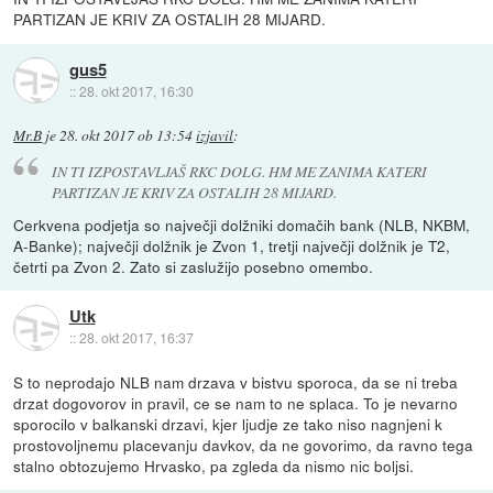
PARTIZAN JE KRIV ZA OSTALIH 28 MIJARD.
gus5
::
28. okt 2017, 16:30
Mr.B
je
28. okt 2017 ob 13:54
izjavil
:
IN TI IZPOSTAVLJAŠ RKC DOLG. HM ME ZANIMA KATERI
PARTIZAN JE KRIV ZA OSTALIH 28 MIJARD.
Cerkvena podjetja so največji dolžniki domačih bank (NLB, NKBM,
A-Banke); največji dolžnik je Zvon 1, tretji največji dolžnik je T2,
četrti pa Zvon 2. Zato si zaslužijo posebno omembo.
Utk
::
28. okt 2017, 16:37
S to neprodajo NLB nam drzava v bistvu sporoca, da se ni treba
drzat dogovorov in pravil, ce se nam to ne splaca. To je nevarno
sporocilo v balkanski drzavi, kjer ljudje ze tako niso nagnjeni k
prostovoljnemu placevanju davkov, da ne govorimo, da ravno tega
stalno obtozujemo Hrvasko, pa zgleda da nismo nic boljsi.