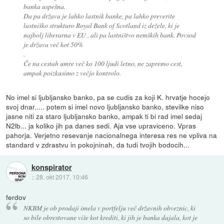
banka uspešna.
Da pa država je lahko lastnik banke, pa lahko preverite
lastniško strukturo Royal Bank of Scotland iz dežele, ki je
najbolj liberarna v EU , ali pa lastništvo nemških bank. Povsod
je država več kot 50%
.
Če na cestah umre več ko 100 ljudi letno, ne zapremo cest,
ampak poizkusimo z večjo kontrolo.
No imel si ljubljansko banko, pa se cudis za koji K. hrvatje hocejo
svoj dnar..... potem si imel novo ljubljansko banko, stevilke niso
jasne niti za staro ljubljansko banko, ampak ti bi rad imel sedaj
N2lb... ja koliko jih pa danes sedi. Aja vse upraviceno. Vpras
pahorja. Verjetno resevanje nacionalnega interesa res ne vpliva na
standard v zdrastvu in pokojninah, da tudi tvojih bodocih...
konspirator
::
28. okt 2017, 10:46
ferdov
NKBM je ob prodaji imela v portfelju več državnih obveznic, ki
so bile obrestovane više kot krediti, ki jih je banka dajala, kot je