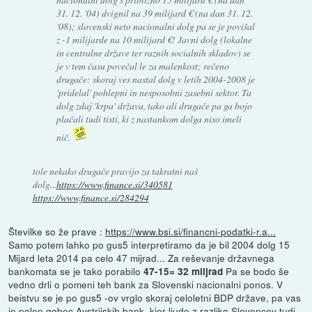
31. 12. '04) dvignil na 39 milijard € (na dan 31. 12.
'08); slovenski neto nacionalni dolg pa se je povišal
z -1 milijarde na 10 milijard €! Javni dolg (lokalne
in centralne države ter raznih socialnih skladov) se
je v tem času povečal le za malenkost; rečeno
drugače: skoraj ves nastal dolg v letih 2004-2008 je
'pridelal' pohlepni in nesposobni zasebni sektor. Ta
dolg zdaj 'krpa' država, tako ali drugače pa ga bojo
plačali tudi tisti, ki z nastankom dolga niso imeli
nič.
tole nekako drugače pravijo za takratni naš
dolg...
https://www.finance.si/340581
https://www.finance.si/284294
Številke so že prave :
https://www.bsi.si/financni-podatki-r.a...
Samo potem lahko po gus5 interpretiramo da je bil 2004 dolg 15
Mijard leta 2014 pa celo 47 mijrad... Za reševanje državnega
bankomata se je tako porabilo
Pa se bodo še
47-15= 32 miljrad
vedno drli o pomeni teh bank za Slovenski nacionalni ponos. V
beistvu se je po gus5 -ov vrglo skoraj celoletni BDP države, pa vas
je polen gobec Avstrijskih bank, kjer ljude z razliko Slovencev tudi