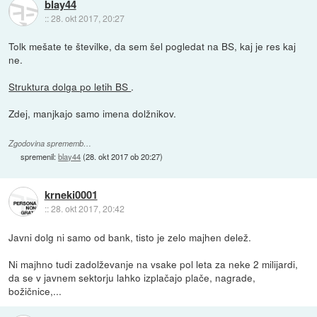
blay44
::
28. okt 2017, 20:27
Tolk mešate te številke, da sem šel pogledat na BS, kaj je res kaj
ne.
Struktura dolga po letih BS
.
Zdej, manjkajo samo imena dolžnikov.
Zgodovina sprememb…
spremenil:
blay44
(
28. okt 2017 ob 20:27
)
krneki0001
::
28. okt 2017, 20:42
Javni dolg ni samo od bank, tisto je zelo majhen delež.
Ni majhno tudi zadolževanje na vsake pol leta za neke 2 milijardi,
da se v javnem sektorju lahko izplačajo plače, nagrade,
božičnice,...