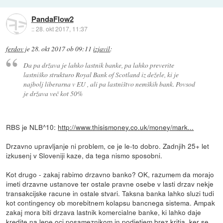
PandaFlow2
::
28. okt 2017, 11:37
ferdov
je
28. okt 2017 ob 09:11
izjavil
:
Da pa država je lahko lastnik banke, pa lahko preverite
lastniško strukturo Royal Bank of Scotland iz dežele, ki je
najbolj liberarna v EU , ali pa lastništvo nemških bank. Povsod
je država več kot 50%
RBS je NLB^10:
http://www.thisismoney.co.uk/money/mark...
Drzavno upravljanje ni problem, ce je le-to dobro. Zadnjih 25+ let
izkusenj v Sloveniji kaze, da tega nismo sposobni.
Kot drugo - zakaj rabimo drzavno banko? OK, razumem da morajo
imeti drzavne ustanove ter ostale pravne osebe v lasti drzav nekje
transakcijske racune in ostale stvari. Taksna banka lahko sluzi tudi
kot contingency ob morebitnem kolapsu bancnega sistema. Ampak
zakaj mora biti drzava lastnik komercialne banke, ki lahko daje
kredite na lepe oci posameznikom in podjetjem brez kritja, ker se