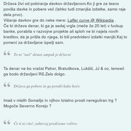
Država živi od pobiranja davkov državljanom.Ko ji gre za tesno
poviša davke in pobere več (lahko tudi zmanjša izdatke, samo raje
dela prvo).
Višanje davkov gre do neke mere:
Laffer curve @ Wikipedia
.
Če bi država denar, ki ga je sedaj vrgla (meče že 20 let) v fuckup
banke, porabila v razvojne projekte ali sploh ne bi najela novih
kreditov, da je prišla do njega, bi bili predvideni izdatki manjši.Kaj to
pomeni za državljane izpelji sam.
To ni "naš" denar, ampak je državni
Ta denar ne bo vračal Pahor, Bratuškova, Lukšič, JJ & co, temveč
ga bodo državljani RS.Zelo dolgo.
Država ga pobere in ga porabi kako hoče.
Imaš v mislih Somalijo in njihov totalno prosti nereguliran trg ?
Mogoče Severno Korejo ?
Če ti ni všeč, zahtevaj predčasne volitve