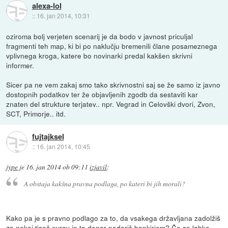
alexa-lol
::
16. jan 2014, 10:31
oziroma bolj verjeten scenarij je da bodo v javnost priculjal
fragmenti teh map, ki bi po naklučju bremenili člane posameznega
vplivnega kroga, katere bo novinarki predal kakšen skrivni
informer.
Sicer pa ne vem zakaj smo tako skrivnostni saj se že samo iz javno
dostopnih podatkov ter že objavljenih zgodb da sestaviti kar
znaten del strukture terjatev.. npr. Vegrad in Celovški dvori, Zvon,
SCT, Primorje.. itd.
fujtajksel
::
16. jan 2014, 10:45
jype
je
16. jan 2014 ob 09:11
izjavil
:
A obstaja kakšna pravna podlaga, po kateri bi jih morali?
Kako pa je s pravno podlago za to, da vsakega državljana zadolžiš
za nekaj tisoč evrov in ta denar podariš bankirjem? Če so lahko