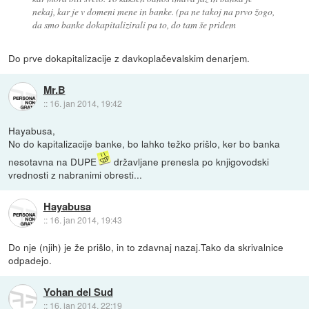
nekaj, kar je v domeni mene in banke. (pa ne takoj na prvo žogo,
da smo banke dokapitalizirali pa to, do tam še pridem
Do prve dokapitalizacije z davkoplačevalskim denarjem.
Mr.B
::
16. jan 2014, 19:42
Hayabusa,
No do kapitalizacije banke, bo lahko težko prišlo, ker bo banka
nesotavna na DUPE
državljane prenesla po knjigovodski
vrednosti z nabranimi obresti...
Hayabusa
::
16. jan 2014, 19:43
Do nje (njih) je že prišlo, in to zdavnaj nazaj.Tako da skrivalnice
odpadejo.
Yohan del Sud
::
16. jan 2014, 22:19