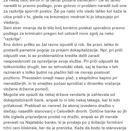
naredili to pravno podlago, prav gotovo ni problem naredit tudi one
za razkritje spornih poslov. Žal pa našo vrlo vlado lahko kot kaže le
ulica prisili v to, glede na brezmejno modrost ki jo izkazujejo pri
vladanju.
Sem sicer mnenja da bi bilo bolj koristno poiskat uporabno pravno
podlago za kriminalni pregon kot ustvarit novo zgolj za neko
"razkritje".
Eno dobro priliko so žal ravno izpustili iz rok. Se pravi, lahko bi
postavili pametne pogoje za prejem dokapitalizacije. Npr, pri priči
odpustit vse, ki so problematične kredite delili zaradi
nesposobnosti za opravljanje svoje službe. Pri priči odpustit še
tolikointoliko drugih, ker so tehnološki višek, saj te banke v teh
razmerah s toliko ljudmi na plačilni listi ne morejo poslovat
pozitivno. Preostalim omejit maso plač, z eksplicitno kapico pri
menedžerjih, in to omejitev počasi sproščat z dinamiko vračanja
vložene državne pomoči.
Mogoče ste opazili da nekaj država vendarle je zahtevala od
dokapitaliziranih bank, ampak to ni bilo nekaj takega, kar bi kdo
pričakoval. Preklicali so namreč že skoraj izvedeno dražbo v
stečaju nasedlih stanovanj v Celovških dvorih. Dotične banke so jih
bile izgleda pripravljene prodat na dražbi, ampak so jih morale
prenesti na Najslabšo banko, ki je prodajo po z licitacijo formirani
tržni ceni blokirala, ker da je prenizka. Kaže da bodo ta stanovanja