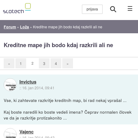
☰
Forum
»
Loža
»
Kreditne mape jih bodo kdaj razkrili ali ne
Kreditne mape jih bodo kdaj razkrili ali ne
2
«
1
3
4
»
Invictus
::
16. jan 2014, 09:41
Vse, ki zahtevate razkritje kreditnih map, bi rad nekaj vprašal ...
Kaj boste naredili ko boste vedeli imena? Čeprav normalen človek
ve da je razkritje protizakonito ...
Vajenc
::
16. jan 2014, 09:42