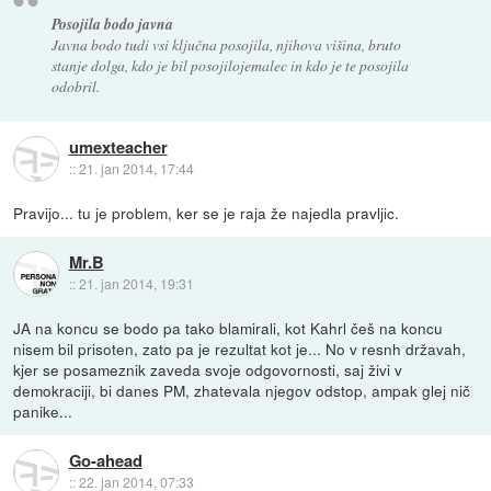
Posojila bodo javna
Javna bodo tudi vsi ključna posojila, njihova višina, bruto
stanje dolga, kdo je bil posojilojemalec in kdo je te posojila
odobril.
umexteacher
::
21. jan 2014, 17:44
Pravijo... tu je problem, ker se je raja že najedla pravljic.
Mr.B
::
21. jan 2014, 19:31
JA na koncu se bodo pa tako blamirali, kot Kahrl češ na koncu
nisem bil prisoten, zato pa je rezultat kot je... No v resnh državah,
kjer se posameznik zaveda svoje odgovornosti, saj živi v
demokraciji, bi danes PM, zhatevala njegov odstop, ampak glej nič
panike...
Go-ahead
::
22. jan 2014, 07:33