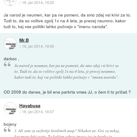
::
16. jan 2014, 19:25
Ja narod je neumen, kar pa ne pomeni, da smo zdaj vsi krivi za to.
Tudi to, da so volitve zgolj 1x na 4 leta, je precej neumno, kakor
tudi to, kaj vse politiki lahko počnejo v "imenu naroda".
Mr.B
::
16. jan 2014, 19:30
darkoc ,
Ja narod je neumen, kar pa ne pomeni, da smo zdaj vsi krivi za
to. Tudi to, da so volitve zgolj 1x na 4 leta, je precej neumno,
kakor tudi to, kaj vse politiki lahko počnejo v "imenu naroda".
OD 2008 do danes, je bil ene parkrta vmes JJ, o čem ti to pričaš ?
Hayabusa
::
16. jan 2014, 19:37
bojany
1. Ali sem za razkritje kreditnih map? Nikakor ne. Gre za nekaj,
kar mora biti sveto. To kakšen odnos imava jaz in banka je