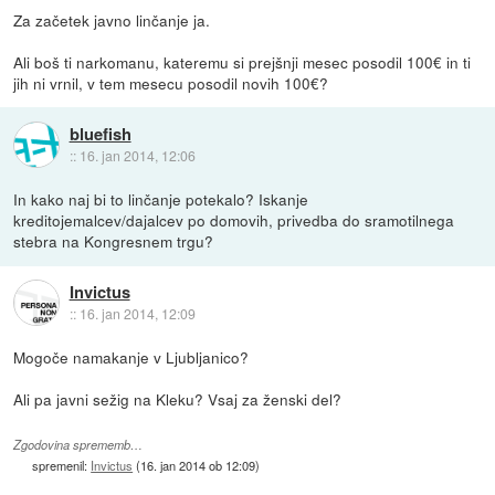
Za začetek javno linčanje ja.
Ali boš ti narkomanu, kateremu si prejšnji mesec posodil 100€ in ti
jih ni vrnil, v tem mesecu posodil novih 100€?
bluefish
::
16. jan 2014, 12:06
In kako naj bi to linčanje potekalo? Iskanje
kreditojemalcev/dajalcev po domovih, privedba do sramotilnega
stebra na Kongresnem trgu?
Invictus
::
16. jan 2014, 12:09
Mogoče namakanje v Ljubljanico?
Ali pa javni sežig na Kleku? Vsaj za ženski del?
Zgodovina sprememb…
spremenil:
Invictus
(
16. jan 2014 ob 12:09
)