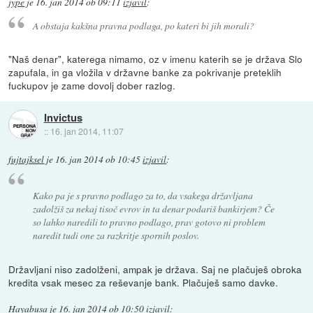
jype
je
16. jan 2014 ob 09:11
izjavil
:
A obstaja kakšna pravna podlaga, po kateri bi jih morali?
"Naš denar", katerega nimamo, oz v imenu katerih se je država Slo
zapufala, in ga vložila v državne banke za pokrivanje preteklih
fuckupov je zame dovolj dober razlog.
Invictus
::
16. jan 2014, 11:07
fujtajksel
je
16. jan 2014 ob 10:45
izjavil
:
Kako pa je s pravno podlago za to, da vsakega državljana
zadolžiš za nekaj tisoč evrov in ta denar podariš bankirjem? Če
so lahko naredili to pravno podlago, prav gotovo ni problem
naredit tudi one za razkritje spornih poslov.
Državljani niso zadolženi, ampak je država. Saj ne plačuješ obroka
kredita vsak mesec za reševanje bank. Plačuješ samo davke.
Hayabusa
je
16. jan 2014 ob 10:50
izjavil
: