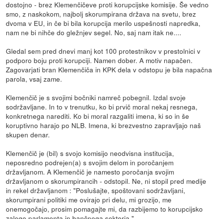
dostojno - brez Klemenčičeve proti korupcijske komisije. Še vedno
smo, z naskokom, najbolj skorumpirana država na svetu, brez
dvoma v EU, in če bi bila korupcija merilo uspešnosti napredka,
nam ne bi nihče do gležnjev segel. No, saj nam itak ne....
Gledal sem pred dnevi manj kot 100 protestnikov v prestolnici v
podporo boju proti korupciji. Namen dober. A motiv napačen.
Zagovarjati bran Klemenčiča in KPK dela v odstopu je bila napačna
parola, vsaj zame.
Klemenčič je s svojimi bočniki namreč pobegnil. Izdal svoje
sodržavljane. In to v trenutku, ko bi prvič moral nekaj resnega,
konkretnega narediti. Ko bi moral razgaliti imena, ki so in še
koruptivno harajo po NLB. Imena, ki brezvestno zapravljajo naš
skupen denar.
Klemenčič je (bil) s svojo komisijo neodvisna institucija,
neposredno podrejen(a) s svojim delom in poročanjem
državljanom. A Klemenčič je namesto poročanja svojim
državljanom o skorumpirancih - odstopil. Ne, ni stopil pred medije
in rekel državljanom : "Poslušajte, spoštovani sodržavljani,
skorumpirani politiki me ovirajo pri delu, mi grozijo, me
onemogočajo, prosim pomagajte mi, da razbijemo to korupcijsko
zalego parlamenta in bančnega sektorja."