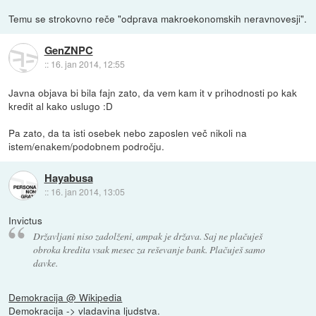
Temu se strokovno reče "odprava makroekonomskih neravnovesji".
GenZNPC
::
16. jan 2014, 12:55
Javna objava bi bila fajn zato, da vem kam it v prihodnosti po kak
kredit al kako uslugo :D
Pa zato, da ta isti osebek nebo zaposlen več nikoli na
istem/enakem/podobnem področju.
Hayabusa
::
16. jan 2014, 13:05
Invictus
Državljani niso zadolženi, ampak je država. Saj ne plačuješ
obroka kredita vsak mesec za reševanje bank. Plačuješ samo
davke.
Demokracija @ Wikipedia
Demokracija -> vladavina ljudstva.