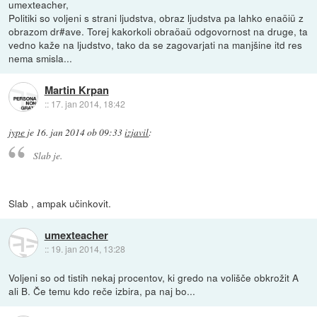
umexteacher,
Politiki so voljeni s strani ljudstva, obraz ljudstva pa lahko enaöiü z
obrazom dr#ave. Torej kakorkoli obraöaü odgovornost na druge, ta
vedno kaže na ljudstvo, tako da se zagovarjati na manjšine itd res
nema smisla...
Martin Krpan
::
17. jan 2014, 18:42
jype
je
16. jan 2014 ob 09:33
izjavil
:
Slab je.
Slab , ampak učinkovit.
umexteacher
::
19. jan 2014, 13:28
Voljeni so od tistih nekaj procentov, ki gredo na volišče obkrožit A
ali B. Če temu kdo reče izbira, pa naj bo...