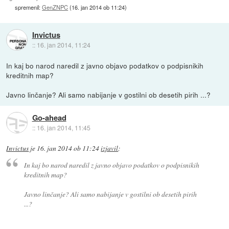
spremenil:
GenZNPC
(
16. jan 2014 ob 11:24
)
Invictus
::
16. jan 2014, 11:24
In kaj bo narod naredil z javno objavo podatkov o podpisnikih
kreditnih map?
Javno linčanje? Ali samo nabijanje v gostilni ob desetih pirih ...?
Go-ahead
::
16. jan 2014, 11:45
Invictus
je
16. jan 2014 ob 11:24
izjavil
:
In kaj bo narod naredil z javno objavo podatkov o podpisnikih
kreditnih map?
Javno linčanje? Ali samo nabijanje v gostilni ob desetih pirih
...?