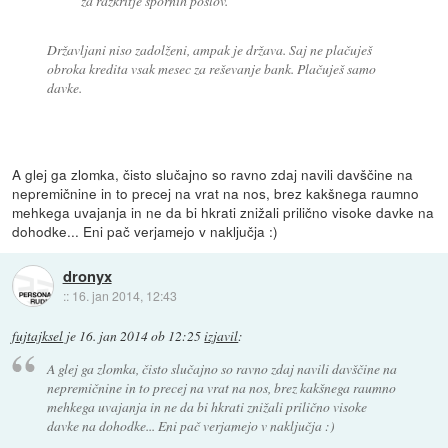
za razkritje spornih poslov.
Državljani niso zadolženi, ampak je država. Saj ne plačuješ
obroka kredita vsak mesec za reševanje bank. Plačuješ samo
davke.
A glej ga zlomka, čisto slučajno so ravno zdaj navili davščine na
nepremičnine in to precej na vrat na nos, brez kakšnega raumno
mehkega uvajanja in ne da bi hkrati znižali prilično visoke davke na
dohodke... Eni pač verjamejo v naključja :)
dronyx
::
16. jan 2014, 12:43
fujtajksel
je
16. jan 2014 ob 12:25
izjavil
:
A glej ga zlomka, čisto slučajno so ravno zdaj navili davščine na
nepremičnine in to precej na vrat na nos, brez kakšnega raumno
mehkega uvajanja in ne da bi hkrati znižali prilično visoke
davke na dohodke... Eni pač verjamejo v naključja :)