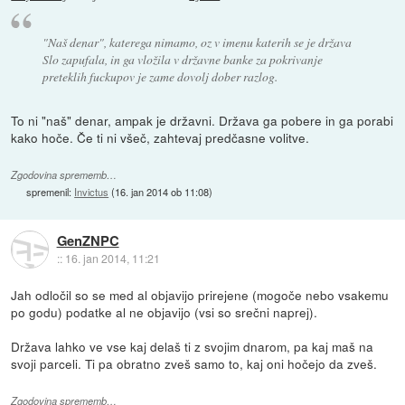
"Naš denar", katerega nimamo, oz v imenu katerih se je država
Slo zapufala, in ga vložila v državne banke za pokrivanje
preteklih fuckupov je zame dovolj dober razlog.
To ni "naš" denar, ampak je državni. Država ga pobere in ga porabi
kako hoče. Če ti ni všeč, zahtevaj predčasne volitve.
Zgodovina sprememb…
spremenil:
Invictus
(
16. jan 2014 ob 11:08
)
GenZNPC
::
16. jan 2014, 11:21
Jah odločil so se med al objavijo prirejene (mogoče nebo vsakemu
po godu) podatke al ne objavijo (vsi so srečni naprej).
Država lahko ve vse kaj delaš ti z svojim dnarom, pa kaj maš na
svoji parceli. Ti pa obratno zveš samo to, kaj oni hočejo da zveš.
Zgodovina sprememb…