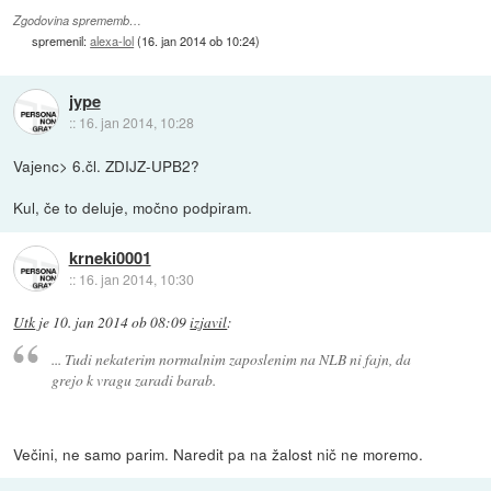
Zgodovina sprememb…
spremenil:
alexa-lol
(
16. jan 2014 ob 10:24
)
jype
::
16. jan 2014, 10:28
Vajenc> 6.čl. ZDIJZ-UPB2?
Kul, če to deluje, močno podpiram.
krneki0001
::
16. jan 2014, 10:30
Utk
je
10. jan 2014 ob 08:09
izjavil
:
... Tudi nekaterim normalnim zaposlenim na NLB ni fajn, da
grejo k vragu zaradi barab.
Večini, ne samo parim. Naredit pa na žalost nič ne moremo.