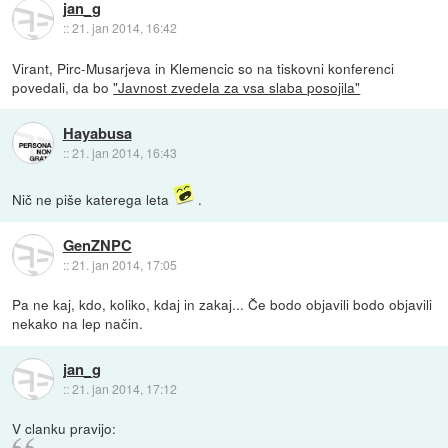
jan_g
::
21. jan 2014, 16:42
Virant, Pirc-Musarjeva in Klemencic so na tiskovni konferenci
povedali, da bo
"Javnost zvedela za vsa slaba posojila"
Hayabusa
::
21. jan 2014, 16:43
Nič ne piše katerega leta
.
GenZNPC
::
21. jan 2014, 17:05
Pa ne kaj, kdo, koliko, kdaj in zakaj... Če bodo objavili bodo objavili
nekako na lep način.
jan_g
::
21. jan 2014, 17:12
V clanku pravijo: