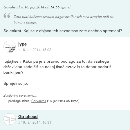
Go-ahead
je
16. jan 2014 ob 14:55
izjavil
:
Zato tudi hočemo seznam odgovornih oseb med drugim tudi za
bančne luknje.
Še enkrat. Kaj se z objavo teh seznamov zate osebno spremeni?
jype
::
16. jan 2014, 15:08
fujtajksel> Kako pa je s pravno podlago za to, da vsakega
državljana zadolžiš za nekaj tisoč evrov in ta denar podariš
bankirjem?
Sprejeli so jo.
Zgodovina sprememb…
predlagal izbris:
Cervantes
(
16. jan 2014 ob 15:55
)
Go-ahead
::
16. jan 2014, 16:31