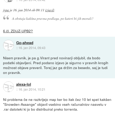
jype
je
16. jan 2014 ob 09:11
izjavil
:
A obstaja kakšna pravna podlaga, po kateri bi jih morali?
6.čl. ZDIJZ-UPB2?
Go-ahead
::
16. jan 2014, 09:43
Nisem pravnik, je pa g.Virant pred novinarji obljubil, da bodo
podatki objavljeni. Pred podano izjavo je sigurno v pravnih krogih
možnost objave preveril. Torej jaz ga držim za besedo, saj je tudi
on pravnik.
alexa-lol
::
16. jan 2014, 10:21
Ni problema če ne razkrijejo map ker bo itak čez 10 let spet kakšen
"Snowden-Assange" objavil vsebino vseh računalniov nasvetu v
.rar datoteki ki jo bo distribuiral preko torrenta.