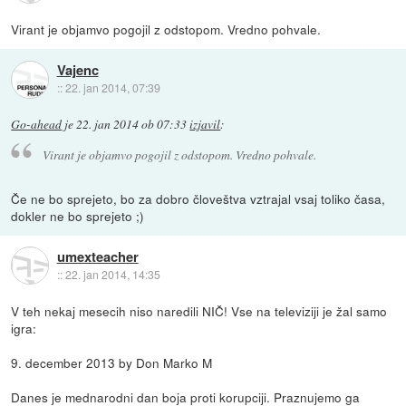
Virant je objamvo pogojil z odstopom. Vredno pohvale.
Vajenc
::
22. jan 2014, 07:39
Go-ahead
je
22. jan 2014 ob 07:33
izjavil
:
Virant je objamvo pogojil z odstopom. Vredno pohvale.
Če ne bo sprejeto, bo za dobro človeštva vztrajal vsaj toliko časa,
dokler ne bo sprejeto ;)
umexteacher
::
22. jan 2014, 14:35
V teh nekaj mesecih niso naredili NIČ! Vse na televiziji je žal samo
igra:
9. december 2013 by Don Marko M
Danes je mednarodni dan boja proti korupciji. Praznujemo ga