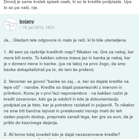
Dovolj je samo kratek spisek oseb, ki so te kredite podpisale. Ups
to so pa naši, nje.
bojany
::
16. jan 2014, 18:01
Ja... Gledam tele odgovore in malo je reči, ki bi bile utemeljene.
1. Ali sem za razkritje kreditnih map? Nikakor ne. Gre za nekaj, kar
mora biti sveto. To kakšen odnos imava jaz in banka je nekaj, kar
je v domeni mene in banke. (pa ne takoj na prvo žogo, da smo
banke dokapitalizirali pa to, do tam še pridem)
2. Venomer se govori "banke so zaj....e, ker so dajale kredite na
lepe oči" - narobe. Kredite so dajali posamezniki z imenom in
priimkom. Komu je v prvi fazi nepomembno - na kakšen način je
kredit zavarovan, kdo ga je odobril in kdo je dokumentacijo
podpisal pa je tisto, kar je potrebno raziskati in pojasniti. To nikakor
ne sme biti bančna tajnost in preiskovalci morajo imeti do teh
zadev popoln dostop, preprosto zaradi tega, ker gre za sum, da je
prišlo do kaznivega dejanja.
3. Ali bomo kdaj izvedeli kdo je dajal nezavarovane kredite?