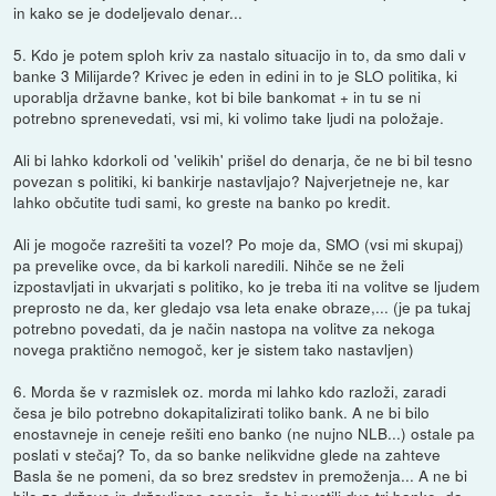
in kako se je dodeljevalo denar...
5. Kdo je potem sploh kriv za nastalo situacijo in to, da smo dali v
banke 3 Milijarde? Krivec je eden in edini in to je SLO politika, ki
uporablja državne banke, kot bi bile bankomat + in tu se ni
potrebno sprenevedati, vsi mi, ki volimo take ljudi na položaje.
Ali bi lahko kdorkoli od 'velikih' prišel do denarja, če ne bi bil tesno
povezan s politiki, ki bankirje nastavljajo? Najverjetneje ne, kar
lahko občutite tudi sami, ko greste na banko po kredit.
Ali je mogoče razrešiti ta vozel? Po moje da, SMO (vsi mi skupaj)
pa prevelike ovce, da bi karkoli naredili. Nihče se ne želi
izpostavljati in ukvarjati s politiko, ko je treba iti na volitve se ljudem
preprosto ne da, ker gledajo vsa leta enake obraze,... (je pa tukaj
potrebno povedati, da je način nastopa na volitve za nekoga
novega praktično nemogoč, ker je sistem tako nastavljen)
6. Morda še v razmislek oz. morda mi lahko kdo razloži, zaradi
česa je bilo potrebno dokapitalizirati toliko bank. A ne bi bilo
enostavneje in ceneje rešiti eno banko (ne nujno NLB...) ostale pa
poslati v stečaj? To, da so banke nelikvidne glede na zahteve
Basla še ne pomeni, da so brez sredstev in premoženja... A ne bi
bilo za državo in državljane ceneje, če bi pustili dve tri banke, da