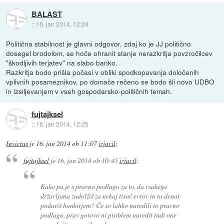
BALAST
::
16. jan 2014, 12:24
Politična stabilnost je glavni odgovor, zdaj ko je JJ politično
dosegel brodolom, se hoče ohranit stanje nerazkritja povzročilcev
"škodljivih terjatev" na slabo banko.
Razkritja bodo prišla počasi v obliki spodkopavanja določenih
vplivnih posameznikov, po domače rečeno se bodo šli novo UDBO
in izsiljevanjem v vseh gospodarsko-političnih temah.
fujtajksel
::
16. jan 2014, 12:25
Invictus
je
16. jan 2014 ob 11:07
izjavil
:
fujtajksel
je
16. jan 2014 ob 10:45
izjavil
:
Kako pa je s pravno podlago za to, da vsakega
državljana zadolžiš za nekaj tisoč evrov in ta denar
podariš bankirjem? Če so lahko naredili to pravno
podlago, prav gotovo ni problem naredit tudi one