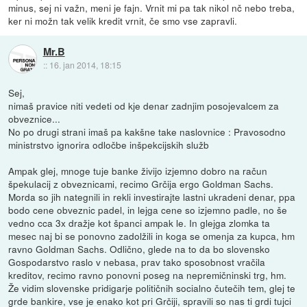
minus, sej ni važn, meni je fajn. Vrnit mi pa tak nikol nč nebo treba,
ker ni možn tak velik kredit vrnit, če smo vse zapravli.
Mr.B
::
16. jan 2014, 18:15
Sej,
nimaš pravice niti vedeti od kje denar zadnjim posojevalcem za
obveznice...
No po drugi strani imaš pa kakšne take naslovnice : Pravosodno
ministrstvo ignorira odločbe inšpekcijskih služb
Ampak glej, mnoge tuje banke živijo izjemno dobro na račun
špekulacij z obveznicami, recimo Grčija ergo Goldman Sachs.
Morda so jih nategnili in rekli investirajte lastni ukradeni denar, ppa
bodo cene obveznic padel, in lejga cene so izjemno padle, no še
vedno cca 3x dražje kot španci ampak le. In glejga zlomka ta
mesec naj bi se ponovno zadolžili in koga se omenja za kupca, hm
ravno Goldman Sachs. Odlično, glede na to da bo slovensko
Gospodarstvo raslo v nebasa, prav tako sposobnost vračila
kreditov, recimo ravno ponovni poseg na nepremičninski trg, hm.
Že vidim slovenske pridigarje političnih socialno čutečih tem, glej te
grde bankire, vse je enako kot pri Grčiji, spravili so nas ti grdi tujci