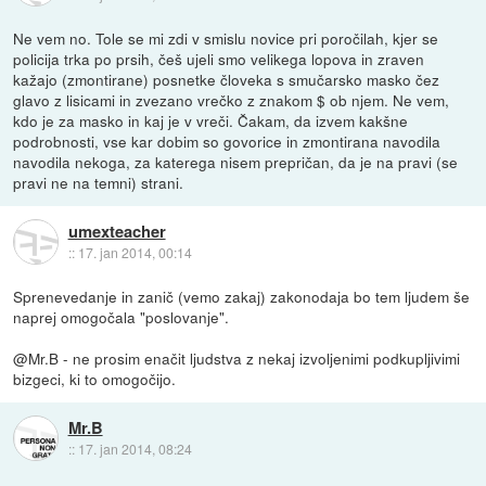
Ne vem no. Tole se mi zdi v smislu novice pri poročilah, kjer se
policija trka po prsih, češ ujeli smo velikega lopova in zraven
kažajo (zmontirane) posnetke človeka s smučarsko masko čez
glavo z lisicami in zvezano vrečko z znakom $ ob njem. Ne vem,
kdo je za masko in kaj je v vreči. Čakam, da izvem kakšne
podrobnosti, vse kar dobim so govorice in zmontirana navodila
navodila nekoga, za katerega nisem prepričan, da je na pravi (se
pravi ne na temni) strani.
umexteacher
::
17. jan 2014, 00:14
Sprenevedanje in zanič (vemo zakaj) zakonodaja bo tem ljudem še
naprej omogočala "poslovanje".
@Mr.B - ne prosim enačit ljudstva z nekaj izvoljenimi podkupljivimi
bizgeci, ki to omogočijo.
Mr.B
::
17. jan 2014, 08:24