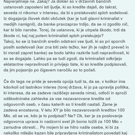
Najverjetneje ne. Zakaj? Ja dokler so v državnih bančnih
ustanovah zaposleni isti ljudje, ki so kredite dajali, do takrat,
seveda ni nikomur v interesu, da bi s preiskovalci sploh sodeloval.
Iz dogajanja človek dobi občutek (kar je tudi glavni kriminalist v
medijih namignil), da banke pravzaprav trdijo, da se ni zgodilo nič,
kar bi bilo narobe. Torej, če ustanova, ki je utrpela škodo, trdi da
škode ni, kaj naj potem kriminalisti sploh preiskujejo?
Takoj, ko se iz bančnih sredin odstrani vse ljudi, ki so pri spornih
poslih sodelovali (kar zna biti zelo težko, ker jih je najbrž preveč in
bi morali zapret banke) se bodo lahko razkrile tudi nepravilnosti, ki
so se dogajale. Lahko pa se tudi zgodi, da kriminalisti odkrijejo
eklatantne nepravilnosti in privijejo tiste, ki so kredite podpisovali,
da jim pojasnijo po čigavem naročilu so to počeli.
Če do tega ne pride je seveda opcija tudi ta, da se, v kolikor ima
kdorkoli od lastnikov interes (torej država, ki jo pa upravlja politika,
ki interesa, da se zadeve raziščejo seveda nima), odloči in sproži
odškodninske zahtevke za vse nezavarovane kredite od
odgovornih oseb, v času katerih so ti krediti nastali. Zame je
zadeva enostavna. V letu XY je bilo nezavarovanih kreditov 100
Mio. ali se ve, kdo je to podpisal? Ne? Ok, ker je za poslovanje
odgovorna uprava in nadzorni svet jih bomo tožili za 100 Mio +
zamudne obresti... Po mojem bi se hitro našle osebe, ki bi za
nekoliko milejšo kazen bile pripravljene kriminalistom povedati kaj