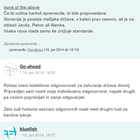
none of the above
Če bi volitve karkoli spremenile, bi bile prepovedane.
Slovenija je postala mafijska država, v kateri prav vseeno, ali je na
oblasti Janša, Pahor ali Alenka.
Vsaka nova vlada samo še znižuje standarde.
Zgodovina sprememb…
spremenilo:
Hayabusa
(
16. jan 2014 ob 13:10
)
Go-ahead
::
16. jan 2014, 14:55
Počasi imam kolektivne odgovornosti za zafuranje države dovolj.
Pripravljen sem nositi mojo individualno odgovornost, napak drugih
pa nočem popravljati in zanje odgovarjati.
Zato tudi hočemo seznam odgovornih oseb med drugim tudi za
bančne luknje.
bluefish
::
16. jan 2014, 14:57