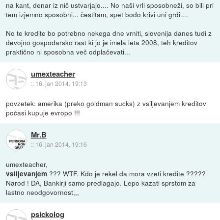
na kant, denar iz nič ustvarjajo.... No naši vrli sposobneži, so bili pri
tem izjemno sposobni... čestitam, spet bodo krivi uni grdi....
No te kredite bo potrebno nekega dne vrniti, slovenija danes tudi z
devojno gospodarsko rast ki jo je imela leta 2008, teh kreditov
praktično ni sposobna več odplačevati...
umexteacher
::
16. jan 2014, 19:13
povzetek: amerika (preko goldman sucks) z vsiljevanjem kreditov
počasi kupuje evropo !!!
Mr.B
::
16. jan 2014, 19:16
umexteacher,
??? WTF. Kdo je rekel da mora vzeti kredite ?????
vsiljevanjem
Narod ! DA, Bankirji samo predlagajo. Lepo kazati sprstom za
lastno neodgovornost,,,
psickolog