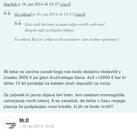
bluefish
je
16. jan 2014 ob 14:57
izjavil
:
Go-ahead
je
16. jan 2014 ob 14:55
izjavil
:
Zato tudi hočemo seznam odgovornih oseb med
drugim tudi za bančne luknje.
Še enkrat. Kaj se z objavo teh seznamov zate osebno spremeni?
Ali tebe ne zanima zaradi koga nas bodo dodatno obdavčili v
znesku 3000 € po glavi družinskega člana. 4x3 =12000 € kar bi
lahko 10 let porabljal za kakšen švoh dopustič na morju.
Za začetek bi javna objava teh imen, tem osebam onemogočila
ustvarjanje novih lukenj. A se zavedaš, da lahko v času mojega
pisanja že podpisujejo nove kredite, ki jih ne bodo vrnili!!!
Mr.B
::
16. jan 2014, 16:42