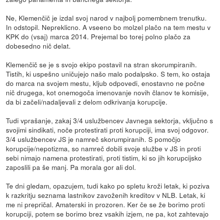
Ne, Klemenčič je izdal svoj narod v najbolj pomembnem trenutku.
In odstopil. Nepreklicno. A vseeno bo molzel plačo na tem mestu v
KPK do (vsaj) marca 2014. Prejemal bo torej polno plačo za
dobesedno nič delat.
Klemenčič se je s svojo ekipo postavil na stran skorumpiranih.
Tistih, ki uspešno uničujejo našo malo podalpsko. S tem, ko ostaja
do marca na svojem mestu, kljub odpovedi, enostavno ne počne
nič drugega, kot onemogoča imenovanje novih članov te komisije,
da bi začeli/nadaljevali z delom odkrivanja korupcije.
Tudi vprašanje, zakaj 3/4 uslužbencev Javnega sektorja, vključno s
svojimi sindikati, noče protestirati proti korupciji, ima svoj odgovor.
3/4 uslužbencev JS je namreč skorumpiranih. S pomočjo
korupcije/nepotizma, so namreč dobili svoje službe v JS in proti
sebi nimajo namena protestirati, proti tistim, ki so jih korupcijsko
zaposlili pa še manj. Pa morala gor ali dol.
Te dni gledam, opazujem, tudi kako po spletu kroži letak, ki poziva
k razkritju seznama lastnikov zavoženih kreditov v NLB. Letak, ki
me ni prepričal. Amaterski in prozoren. Ker če se že borimo proti
korupciji, potem se borimo brez vsakih izjem, ne pa, kot zahtevajo