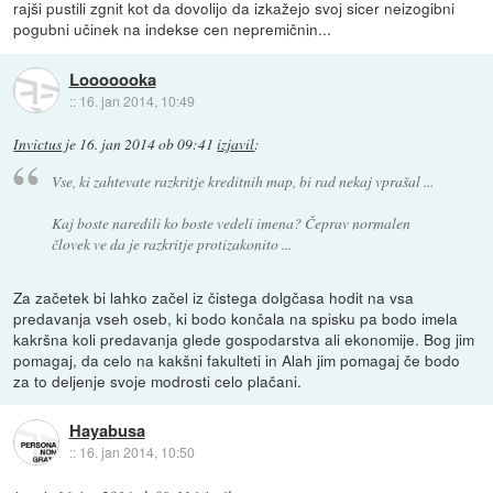
rajši pustili zgnit kot da dovolijo da izkažejo svoj sicer neizogibni
pogubni učinek na indekse cen nepremičnin...
Looooooka
::
16. jan 2014, 10:49
Invictus
je
16. jan 2014 ob 09:41
izjavil
:
Vse, ki zahtevate razkritje kreditnih map, bi rad nekaj vprašal ...
Kaj boste naredili ko boste vedeli imena? Čeprav normalen
človek ve da je razkritje protizakonito ...
Za začetek bi lahko začel iz čistega dolgčasa hodit na vsa
predavanja vseh oseb, ki bodo končala na spisku pa bodo imela
kakršna koli predavanja glede gospodarstva ali ekonomije. Bog jim
pomagaj, da celo na kakšni fakulteti in Alah jim pomagaj če bodo
za to deljenje svoje modrosti celo plačani.
Hayabusa
::
16. jan 2014, 10:50