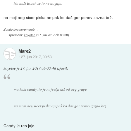
Na naši Bosch se to ne dogaja.
na moji aeg sicer piska ampak ko daš gor ponev zazna brž.
Zgodovina sprememb…
spremenil:
koyotee
(
27. jun 2017 ob 00:50
)
Mare2
::
27. jun 2017, 00:53
koyotee
je
27. jun 2017 ob 00:48
izjavil
:
ma kaki candy, to je največji krš od aeg grupe
na moji aeg sicer piska ampak ko daš gor ponev zazna brž.
Candy je res jajc.