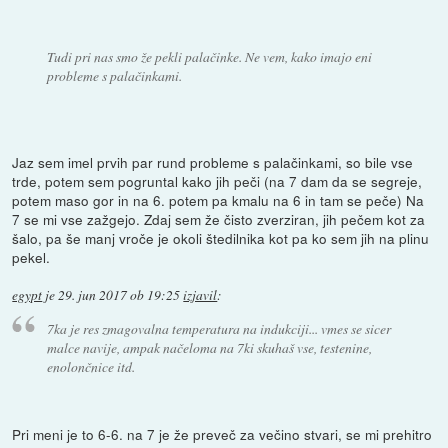
Tudi pri nas smo že pekli palačinke. Ne vem, kako imajo eni
probleme s palačinkami.
Jaz sem imel prvih par rund probleme s palačinkami, so bile vse
trde, potem sem pogruntal kako jih peči (na 7 dam da se segreje,
potem maso gor in na 6. potem pa kmalu na 6 in tam se peče) Na
7 se mi vse zažgejo. Zdaj sem že čisto zverziran, jih pečem kot za
šalo, pa še manj vroče je okoli štedilnika kot pa ko sem jih na plinu
pekel.
egypt
je
29. jun 2017 ob 19:25
izjavil
:
7ka je res zmagovalna temperatura na indukciji... vmes se sicer
malce navije, ampak načeloma na 7ki skuhaš vse, testenine,
enolončnice itd.
Pri meni je to 6-6. na 7 je že preveč za večino stvari, se mi prehitro