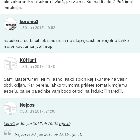
steklokeramika nikakor ni všeč, prov ane. Kaj naj ti zdej? Pač imej
indukcijo.
korenje3
::
30. jun 2017, 19:52
načeloma če bi bil tok sinusni in ne stopnjičasti bi verjetno lahko
malenkost zmanjšal hrup.
K0l1br1
::
30. jun 2017, 20:40
Sami MasterChefi. Ni mi jasno, kako sploh kaj skuhate na vaših
obdukcijah. Kar berem, lahko trumoma pridete romat k mojemu
aegeju, pa se palačinke vam bodo otroci na indukciji naredili.
Nejcos
::
30. jun 2017, 21:30
Mare2
je
30. jun 2017 ob 16:02
izjavil
:
Nejcos
je
30. jun 2017 ob 13:09
izjavil
: