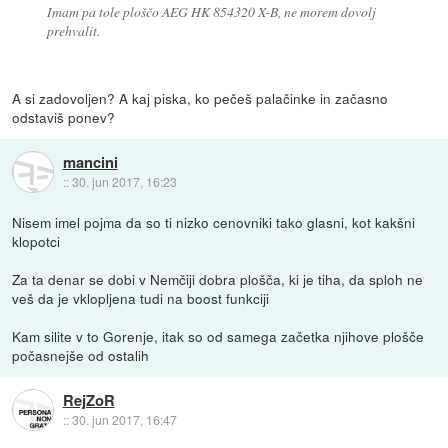
Imam pa tole ploščo AEG HK 854320 X-B, ne morem dovolj
prehvalit.
A si zadovoljen? A kaj piska, ko pečeš palačinke in začasno
odstaviš ponev?
mancini
::
30. jun 2017, 16:23
Nisem imel pojma da so ti nizko cenovniki tako glasni, kot kakšni
klopotci
Za ta denar se dobi v Nemčiji dobra plošča, ki je tiha, da sploh ne
veš da je vklopljena tudi na boost funkciji
Kam silite v to Gorenje, itak so od samega začetka njihove plošče
počasnejše od ostalih
RejZoR
::
30. jun 2017, 16:47