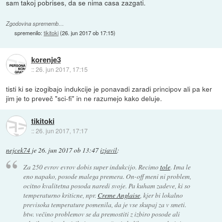
sam takoj pobrises, da se nima casa zazgati.
Zgodovina sprememb…
spremenilo:
tikitoki
(
26. jun 2017 ob 17:15
)
korenje3
::
26. jun 2017, 17:15
tisti ki se izogibajo indukcije je ponavadi zaradi principov ali pa ker
jim je to preveč "sci-fi" in ne razumejo kako deluje.
tikitoki
::
26. jun 2017, 17:17
nejcek74
je
26. jun 2017 ob 13:47
izjavil
:
Za 250 evrov evrov dobis super indukcijo. Recimo
tole
. Ima le
eno napako, posode malega premera. On-off meni ni problem,
ocitno kvalitetna posoda naredi svoje. Pa kuham zadeve, ki so
temperaturno kriticne, npr.
Creme Anglaise
, kjer bi lokalno
previsoka temperature pomenila, da je vse skupaj za v smeti.
btw. večino problemov se da premostiti z izbiro posode ali