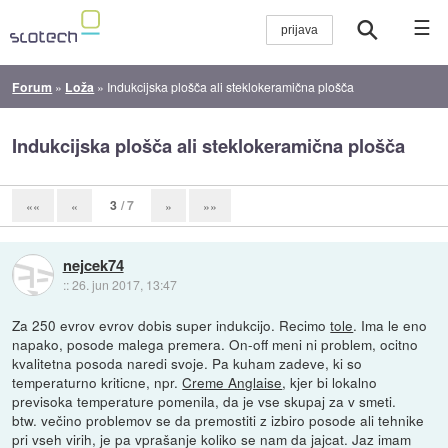
☰
Forum
»
Loža
»
Indukcijska plošča ali steklokeramična plošča
Indukcijska plošča ali steklokeramična plošča
3
/ 7
««
«
»
»»
nejcek74
::
26. jun 2017, 13:47
Za 250 evrov evrov dobis super indukcijo. Recimo
tole
. Ima le eno
napako, posode malega premera. On-off meni ni problem, ocitno
kvalitetna posoda naredi svoje. Pa kuham zadeve, ki so
temperaturno kriticne, npr.
Creme Anglaise
, kjer bi lokalno
previsoka temperature pomenila, da je vse skupaj za v smeti.
btw. večino problemov se da premostiti z izbiro posode ali tehnike
pri vseh virih, je pa vprašanje koliko se nam da jajcat. Jaz imam