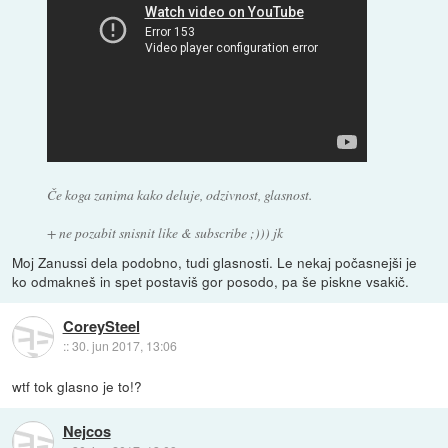
Če koga zanima kako deluje, odzivnost, glasnost.
+ ne pozabit snisnit like & subscribe ;))) jk
Moj Zanussi dela podobno, tudi glasnosti. Le nekaj počasnejši je
ko odmakneš in spet postaviš gor posodo, pa še piskne vsakič.
CoreySteel
::
30. jun 2017, 13:06
wtf tok glasno je to!?
Nejcos