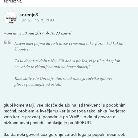
sprijaznit.
korenje3
::
30. jun 2017, 17:55
mancini
je
30. jun 2017 ob 16:23
izjavil
:
Nisem imel pojma da so ti nizko cenovniki tako glasni, kot kakšni
klopotci
Za ta denar se dobi v Nemčiji dobra plošča, ki je tiha, da sploh
ne veš da je vklopljena tudi na boost funkciji
Kam silite v to Gorenje, itak so od samega začetka njihove
plošče počasnejše od ostalih
glupi komentarji. vse plošče delajo na isti frekvenci s podobnimi
močmi. problem je kvečjemu ker je posoda tako lahka (verjetno
zato ker je prazna). posoda je pa WMF tko da ni govora o
nizkocenovni posodi. indukcija je pa 550EUR.
tko da neki govorit čez gorenje zaradi tega je popoln nesmisel.