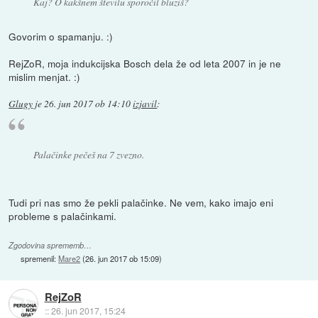
Kaj? O kakšnem številu sporočil bluziš?
Govorim o spamanju. :)
RejZoR, moja indukcijska Bosch dela že od leta 2007 in je ne
mislim menjat. :)
Glugy
je
26. jun 2017 ob 14:10
izjavil
:
Palačinke pečeš na 7 zvezno.
Tudi pri nas smo že pekli palačinke. Ne vem, kako imajo eni
probleme s palačinkami.
Zgodovina sprememb…
spremenil:
Mare2
(
26. jun 2017 ob 15:09
)
RejZoR
::
26. jun 2017, 15:24