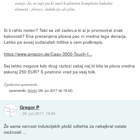
sranje. Ja, se raje pa bi imel kvaliteten kompletni kuhalni
element - plosco, indukcijo ali plin.
Si ti rahlo moten? Tebi se zdi zadev,a ki si jo promoviral znak
kakovosti? Ena precenjena plosca pac ni vredna tega denarja.
Lahko pa svoej outlandish trditve s cem podkrepis.
https://www.amazon.de/Caso-3500-Touch-I...
Sej lahko mogoce kdo drug razlozi zakaj naj bi bila ta ploca vredna
sskoraj 250 EUR? S postnino vred pa vsaj tolk.
Zgodovina sprememb…
spremenilo:
tikitoki
(
26. jun 2017 ob 19:42
)
Gregor P
::
26. jun 2017, 19:45
Že sama varnost indukcijskih plošč odtehta za nekajkrat ostale
možnosti ...