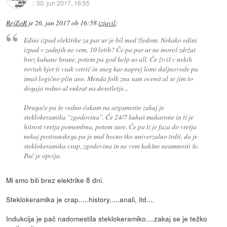
::
30. jun 2017, 16:55
RejZoR
je
26. jun 2017 ob 16:58
izjavil
:
Edini izpad elektrike za par ur je bil med žledom. Nekako edini
izpad v zadnjih ne vem, 10 letih? Če pa par ur ne moreš zdržat
brez kuhane hrane, potem pa god help us all. Če živiš v nekih
rovtah kjer ti vsak vetrič in sneg kar naprej lomi daljnovode pa
imaš logično plin ane. Menda folk zna sam ocenit al se jim to
dogaja redno al enkrat na desetletje...
Drugače pa še vedno čakam na argumente zakaj je
steklokeramika "zgodovina". Če 24/7 kuhaš makarone in ti je
hitrost vretja pomembna, potem sure. Če pa ti je faza do vretja
nekaj postranskega pa je mal hecno tko univerzalno trdit, da je
steklokeramika crap, zgodovina in ne vem kakšne neumnosti še.
Pač je opcija.
Mi smo bili brez elektrike 8 dni.
Steklokeramika je crap.....history.....anali, itd....
Indukcija je pač nadomestila steklokeramiko....zakaj se je težko