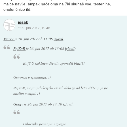
malce navije, ampak načeloma na 7ki skuhaš vse, testenine,
enolončnice itd.
issak
::
29. jun 2017, 19:48
Mare2
je
26. jun 2017 ob 15:06
izjavil
:
RejZoR
je
26. jun 2017 ob 13:08
izjavil
:
Kaj? O kakšnem številu sporočil bluziš?
Govorim o spamanju. :)
RejZoR, moja indukcijska Bosch dela že od leta 2007 in je ne
mislim menjat. :)
Glugy
je
26. jun 2017 ob 14:10
izjavil
:
Palačinke pečeš na 7 zvezno.