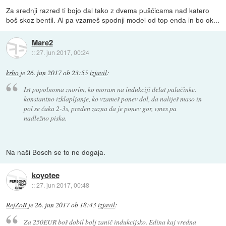
Za srednji razred ti bojo dal tako z dvema puščicama nad katero
boš skoz bentil. Al pa vzameš spodnji model od top enda in bo ok...
Mare2
::
27. jun 2017, 00:24
krho
je
26. jun 2017 ob 23:55
izjavil
:
Ist popolnoma znorim, ko moram na indukciji delat palačinke.
konstantno izklapljanje, ko vzameš ponev dol, da naliješ maso in
pol se čaka 2-3s, preden zazna da je ponev gor, vmes pa
nadležno piska.
Na naši Bosch se to ne dogaja.
koyotee
::
27. jun 2017, 00:48
RejZoR
je
26. jun 2017 ob 18:43
izjavil
:
Za 250EUR boš dobil bolj zanič indukcijsko. Edina kaj vredna