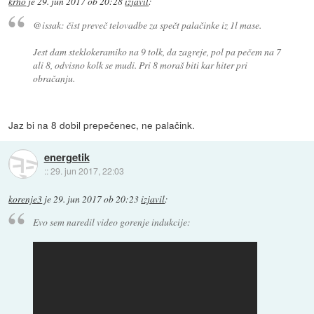
krho
je
29. jun 2017 ob 20:28
izjavil
:
@issak: čist preveč telovadbe za spečt palačinke iz 1l mase.
Jest dam steklokeramiko na 9 tolk, da zagreje, pol pa pečem na 7
ali 8, odvisno kolk se mudi. Pri 8 moraš biti kar hiter pri
obračanju.
Jaz bi na 8 dobil prepečenec, ne palačink.
energetik
::
29. jun 2017, 22:03
korenje3
je
29. jun 2017 ob 20:23
izjavil
:
Evo sem naredil video gorenje indukcije: