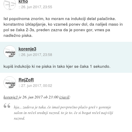
krho
::
26. jun 2017, 23:55
Ist popolnoma znorim, ko moram na indukciji delat palačinke.
konstantno izklapljanje, ko vzameš ponev dol, da naliješ maso in
pol se čaka 2-3s, preden zazna da je ponev gor, vmes pa
nadležno piska.
korenje3
::
26. jun 2017, 23:58
kupiš indukcijo ki ne piska in tako kjer se čaka 1 sekundo.
RejZoR
::
27. jun 2017, 00:02
korenje3
je
26. jun 2017 ob 23:00
izjavil
:
hja... zadeva je taka. če imaš povprečno plačo greš v gorenje
salon in rečeš srednji razred. to je to. če si bogat rečeš najvišji
razred.