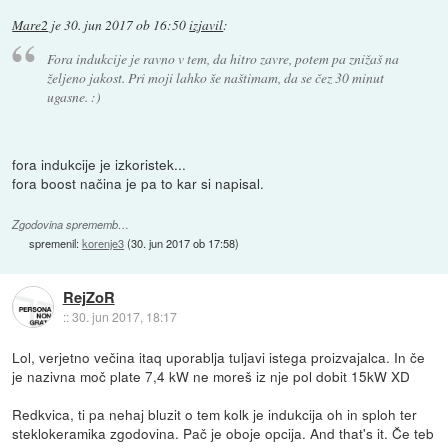
Mare2
je
30. jun 2017 ob 16:50
izjavil
:
Fora indukcije je ravno v tem, da hitro zavre, potem pa znižaš na
željeno jakost. Pri moji lahko še naštimam, da se čez 30 minut
ugasne. :)
fora indukcije je izkoristek...
fora boost načina je pa to kar si napisal.
Zgodovina sprememb…
spremenil:
korenje3
(
30. jun 2017 ob 17:58
)
RejZoR
::
30. jun 2017, 18:17
Lol, verjetno večina itaq uporablja tuljavi istega proizvajalca. In če
je nazivna moč plate 7,4 kW ne moreš iz nje pol dobit 15kW XD
Redkvica, ti pa nehaj bluzit o tem kolk je indukcija oh in sploh ter
steklokeramika zgodovina. Pač je oboje opcija. And that's it. Če teb