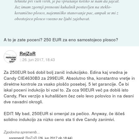
tehnike pri vseh virih, je pa vprašanje koliko se nam da jajcat.
Jaz imam zgornji prenosni kuhalnik postavljen na steklo-
keramično plosco, najemniško stanovanje pac, ampak se mi z
obostojeco plosco vseeno ne ljubi zajebavat.
A to je zate poceni? 250 EUR za eno samostojeco plosco?
RejZoR
::
26. jun 2017, 18:43
Za 250EUR boš dobil bolj zanič indukcijsko. Edina kaj vredna je
Candy CIE4630B3 za 299EUR. Absolutno tiha, konstantno vretje in
direktne kontrole za vsako ploščo posebej. 5 let garancije. Če bi
iskal poceni indukcijo bi vzel to. Za cca 90EUR več pa dobiš isto
Candy, Flex verzijo s kuhališčem čez celo levo polovico in na desni
dve navadni okrogli.
EDIT: My bad, 250EUR si omenjal za pečico. Anyway, če iščeš
solidno indukcijo za nizko ceno sta ti dve Candy zanimivi.
Zgodovina sprememb…
spremenil:
RejZoR
(
26. jun 2017 ob 18:44
)