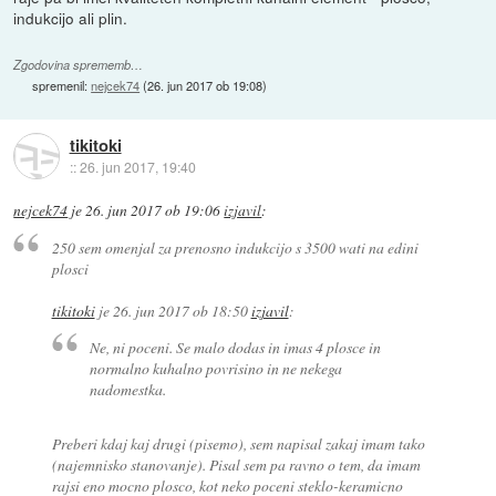
indukcijo ali plin.
Zgodovina sprememb…
spremenil:
nejcek74
(
26. jun 2017 ob 19:08
)
tikitoki
::
26. jun 2017, 19:40
nejcek74
je
26. jun 2017 ob 19:06
izjavil
:
250 sem omenjal za prenosno indukcijo s 3500 wati na edini
plosci
tikitoki
je
26. jun 2017 ob 18:50
izjavil
:
Ne, ni poceni. Se malo dodas in imas 4 plosce in
normalno kuhalno povrisino in ne nekega
nadomestka.
Preberi kdaj kaj drugi (pisemo), sem napisal zakaj imam tako
(najemnisko stanovanje). Pisal sem pa ravno o tem, da imam
rajsi eno mocno plosco, kot neko poceni steklo-keramicno