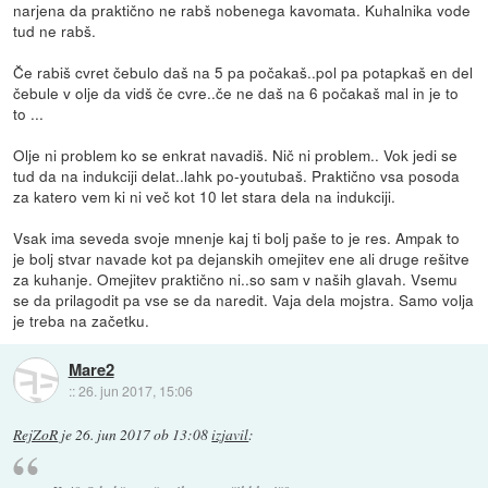
narjena da praktično ne rabš nobenega kavomata. Kuhalnika vode
tud ne rabš.
Če rabiš cvret čebulo daš na 5 pa počakaš..pol pa potapkaš en del
čebule v olje da vidš če cvre..če ne daš na 6 počakaš mal in je to
to ...
Olje ni problem ko se enkrat navadiš. Nič ni problem.. Vok jedi se
tud da na indukciji delat..lahk po-youtubaš. Praktično vsa posoda
za katero vem ki ni več kot 10 let stara dela na indukciji.
Vsak ima seveda svoje mnenje kaj ti bolj paše to je res. Ampak to
je bolj stvar navade kot pa dejanskih omejitev ene ali druge rešitve
za kuhanje. Omejitev praktično ni..so sam v naših glavah. Vsemu
se da prilagodit pa vse se da naredit. Vaja dela mojstra. Samo volja
je treba na začetku.
Mare2
::
26. jun 2017, 15:06
RejZoR
je
26. jun 2017 ob 13:08
izjavil
: