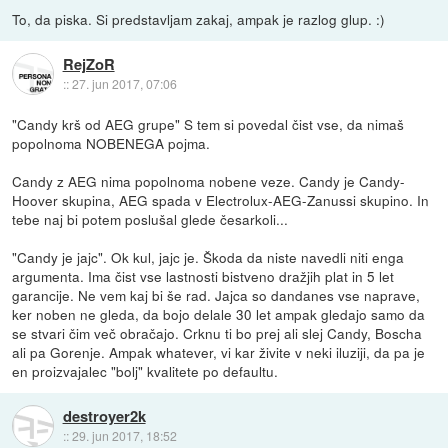
To, da piska. Si predstavljam zakaj, ampak je razlog glup. :)
RejZoR
::
27. jun 2017, 07:06
"Candy krš od AEG grupe" S tem si povedal čist vse, da nimaš
popolnoma NOBENEGA pojma.
Candy z AEG nima popolnoma nobene veze. Candy je Candy-
Hoover skupina, AEG spada v Electrolux-AEG-Zanussi skupino. In
tebe naj bi potem poslušal glede česarkoli...
"Candy je jajc". Ok kul, jajc je. Škoda da niste navedli niti enga
argumenta. Ima čist vse lastnosti bistveno dražjih plat in 5 let
garancije. Ne vem kaj bi še rad. Jajca so dandanes vse naprave,
ker noben ne gleda, da bojo delale 30 let ampak gledajo samo da
se stvari čim več obračajo. Crknu ti bo prej ali slej Candy, Boscha
ali pa Gorenje. Ampak whatever, vi kar živite v neki iluziji, da pa je
en proizvajalec "bolj" kvalitete po defaultu.
destroyer2k
::
29. jun 2017, 18:52