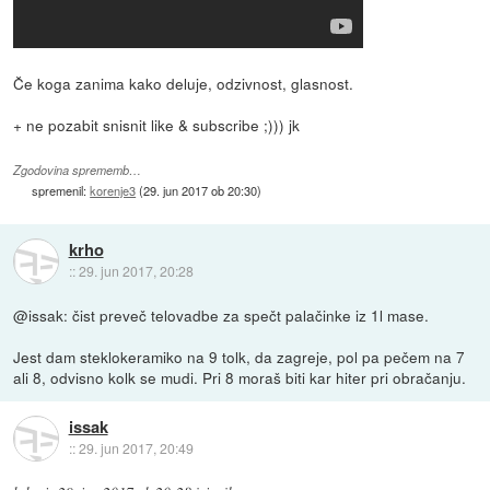
Če koga zanima kako deluje, odzivnost, glasnost.
+ ne pozabit snisnit like & subscribe ;))) jk
Zgodovina sprememb…
spremenil:
korenje3
(
29. jun 2017 ob 20:30
)
krho
::
29. jun 2017, 20:28
@issak: čist preveč telovadbe za spečt palačinke iz 1l mase.
Jest dam steklokeramiko na 9 tolk, da zagreje, pol pa pečem na 7
ali 8, odvisno kolk se mudi. Pri 8 moraš biti kar hiter pri obračanju.
issak
::
29. jun 2017, 20:49