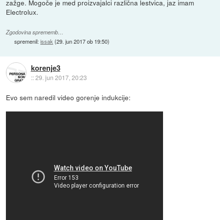
zažge. Mogoče je med proizvajalci različna lestvica, jaz imam
Electrolux.
Zgodovina sprememb…
spremenil:
issak
(
29. jun 2017 ob 19:50
)
korenje3
::
29. jun 2017, 20:23
Evo sem naredil video gorenje indukcije: