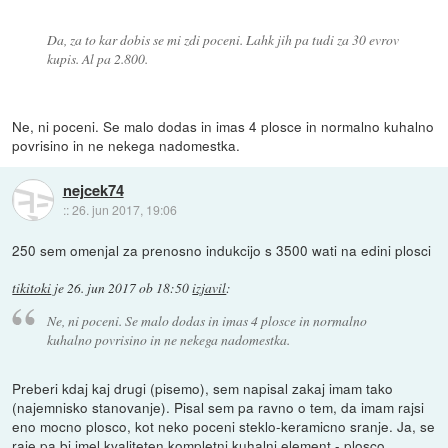
Da, za to kar dobis se mi zdi poceni. Lahk jih pa tudi za 30 evrov
kupis. Al pa 2.800.
Ne, ni poceni. Se malo dodas in imas 4 plosce in normalno kuhalno
povrisino in ne nekega nadomestka.
nejcek74
::
26. jun 2017, 19:06
250 sem omenjal za prenosno indukcijo s 3500 wati na edini plosci
tikitoki
je
26. jun 2017 ob 18:50
izjavil
:
Ne, ni poceni. Se malo dodas in imas 4 plosce in normalno
kuhalno povrisino in ne nekega nadomestka.
Preberi kdaj kaj drugi (pisemo), sem napisal zakaj imam tako
(najemnisko stanovanje). Pisal sem pa ravno o tem, da imam rajsi
eno mocno plosco, kot neko poceni steklo-keramicno sranje. Ja, se
raje pa bi imel kvaliteten kompletni kuhalni element - plosco,