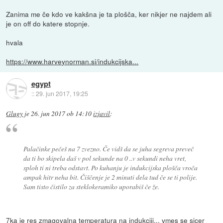
Zanima me če kdo ve kakšna je ta plošča, ker nikjer ne najdem ali
je on off do katere stopnje.
hvala
https://www.harveynorman.si/indukcijska...
egypt
::
29. jun 2017, 19:25
Glugy
je
26. jun 2017 ob 14:10
izjavil
:
Palačinke pečeš na 7 zvezno. Če vidš da se juha segreva preveč
da ti bo skipela daš v pol sekunde na 0 ..v sekundi neha vret,
sploh ti ni treba odstavt. Po kuhanju je indukcijska plošča vroča
ampak hitr neha bit. Čiščenje je 2 minuti dela tud če se ti polije.
Sam tisto čistilo za steklokeramiko uporabiš če že.
7ka je res zmagovalna temperatura na indukciji... vmes se sicer