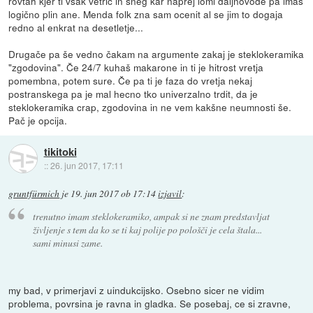
rovtah kjer ti vsak vetrič in sneg kar naprej lomi daljnovode pa imaš
logično plin ane. Menda folk zna sam ocenit al se jim to dogaja
redno al enkrat na desetletje...
Drugače pa še vedno čakam na argumente zakaj je steklokeramika
"zgodovina". Če 24/7 kuhaš makarone in ti je hitrost vretja
pomembna, potem sure. Če pa ti je faza do vretja nekaj
postranskega pa je mal hecno tko univerzalno trdit, da je
steklokeramika crap, zgodovina in ne vem kakšne neumnosti še.
Pač je opcija.
tikitoki
::
26. jun 2017, 17:11
gruntfürmich
je
19. jun 2017 ob 17:14
izjavil
:
trenutno imam steklokeramiko, ampak si ne znam predstavljat
življenje s tem da ko se ti kaj polije po pološči je cela štala...
sami minusi zame.
my bad, v primerjavi z uindukcijsko. Osebno sicer ne vidim
problema, povrsina je ravna in gladka. Se posebaj, ce si zravne,