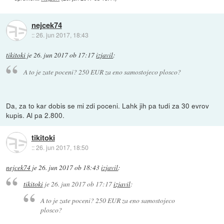
nejcek74
::
26. jun 2017, 18:43
tikitoki
je
26. jun 2017 ob 17:17
izjavil
:
A to je zate poceni? 250 EUR za eno samostojeco plosco?
Da, za to kar dobis se mi zdi poceni. Lahk jih pa tudi za 30 evrov
kupis. Al pa 2.800.
tikitoki
::
26. jun 2017, 18:50
nejcek74
je
26. jun 2017 ob 18:43
izjavil
:
tikitoki
je
26. jun 2017 ob 17:17
izjavil
:
A to je zate poceni? 250 EUR za eno samostojeco
plosco?