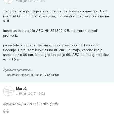
::
30. jun 2017, 13:09
To cvrčanje je po moje slaba posoda, daj kakšno ponev gor. Sam
imam AEG in ni nobenega zvoka, tudi ventilatorjev se praktično ne
sliši.
Imam pa tole ploščo AEG HK 854320 X-B, ne morem dovolj
prehvalit.
pa še tole bi povedal, ko sm kupoval ploščo sem bil v salonu
Gorenje. Hotel sem kupiti širino 80 cm. Jih imajo, vendar imajo
samo steklo 80 cm, širina grelcev pa je 60, AEG pa ima grelce čez
vseh 80 cm
Zgodovina sprememb…
spremenil:
Nejcos
(
30. jun 2017 ob 13:13
)
Mare2
::
30. jun 2017, 16:02
Nejcos
je
30. jun 2017 ob 13:09
izjavil
: