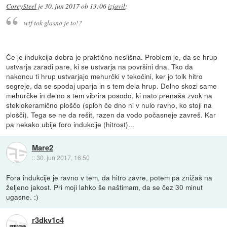
CoreySteel
je
30. jun 2017 ob 13:06
izjavil
:
wtf tok glasno je to!?
Če je indukcija dobra je praktično neslišna. Problem je, da se hrup
ustvarja zaradi pare, ki se ustvarja na površini dna. Tko da
nakoncu ti hrup ustvarjajo mehurčki v tekočini, ker jo tolk hitro
segreje, da se spodaj uparja in s tem dela hrup. Delno skozi same
mehurčke in delno s tem vibrira posodo, ki nato prenaša zvok na
steklokeramično ploščo (sploh če dno ni v nulo ravno, ko stoji na
plošči). Tega se ne da rešit, razen da vodo počasneje zavreš. Kar
pa nekako ubije foro indukcije (hitrost)...
Mare2
::
30. jun 2017, 16:50
Fora indukcije je ravno v tem, da hitro zavre, potem pa znižaš na
željeno jakost. Pri moji lahko še naštimam, da se čez 30 minut
ugasne. :)
r3dkv1c4