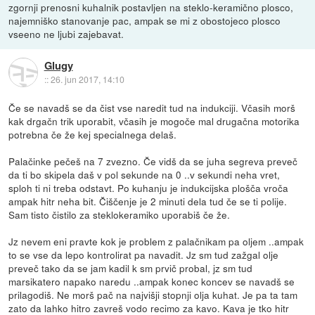
zgornji prenosni kuhalnik postavljen na steklo-keramično plosco,
najemniško stanovanje pac, ampak se mi z obostojeco plosco
vseeno ne ljubi zajebavat.
Glugy
::
26. jun 2017, 14:10
Če se navadš se da čist vse naredit tud na indukciji. Včasih morš
kak drgačn trik uporabit, včasih je mogoče mal drugačna motorika
potrebna če že kej specialnega delaš.
Palačinke pečeš na 7 zvezno. Če vidš da se juha segreva preveč
da ti bo skipela daš v pol sekunde na 0 ..v sekundi neha vret,
sploh ti ni treba odstavt. Po kuhanju je indukcijska plošča vroča
ampak hitr neha bit. Čiščenje je 2 minuti dela tud če se ti polije.
Sam tisto čistilo za steklokeramiko uporabiš če že.
Jz nevem eni pravte kok je problem z palačnikam pa oljem ..ampak
to se vse da lepo kontrolirat pa navadit. Jz sm tud zažgal olje
preveč tako da se jam kadil k sm prvič probal, jz sm tud
marsikatero napako naredu ..ampak konec koncev se navadš se
prilagodiš. Ne morš pač na najvišji stopnji olja kuhat. Je pa ta tam
zato da lahko hitro zavreš vodo recimo za kavo. Kava je tko hitr