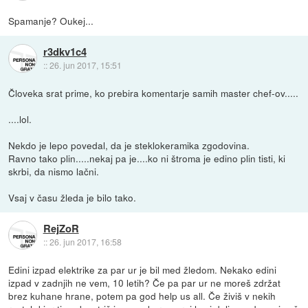
Spamanje? Oukej...
r3dkv1c4
::
26. jun 2017, 15:51
Človeka srat prime, ko prebira komentarje samih master chef-ov.....
....lol.
Nekdo je lepo povedal, da je steklokeramika zgodovina.
Ravno tako plin.....nekaj pa je....ko ni štroma je edino plin tisti, ki
skrbi, da nismo lačni.
Vsaj v času žleda je bilo tako.
RejZoR
::
26. jun 2017, 16:58
Edini izpad elektrike za par ur je bil med žledom. Nekako edini
izpad v zadnjih ne vem, 10 letih? Če pa par ur ne moreš zdržat
brez kuhane hrane, potem pa god help us all. Če živiš v nekih