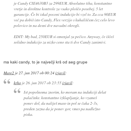
je Candy CIE4630B3 za 299EUR. Absolutno tiha, konstantno
vretje in direktne kontrole za vsako ploščo posebej. 5 let
garancije. Če bi iskal poceni indukcijo bi vzel to. Za cca 90EUR
več pa dobiš isto Candy, Flex verzijo s kuhališčem čez celo levo
polovico in na desni dve navadni okrogli.
EDIT: My bad, 250EUR si omenjal za pečico. Anyway, če iščeš
solidno indukcijo za nizko ceno sta ti dve Candy zanimivi.
ma kaki candy, to je največji krš od aeg grupe
Mare2
je
27. jun 2017 ob 00:24
izjavil
:
krho
je
26. jun 2017 ob 23:55
izjavil
:
Ist popolnoma znorim, ko moram na indukciji delat
palačinke. konstantno izklapljanje, ko vzameš
ponev dol, da naliješ maso in pol se čaka 2-3s,
preden zazna da je ponev gor, vmes pa nadležno
piska.