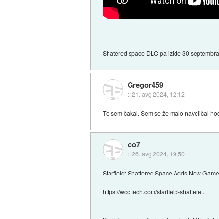
Shatered space DLC pa izide 30 septembra
Gregor459
::
21. avg 2024, 12:12
To sem čakal. Sem se že malo naveličal hodi
oo7
::
26. avg 2024, 19:50
Starfield: Shattered Space Adds New Game
https://wccftech.com/starfield-shattere...