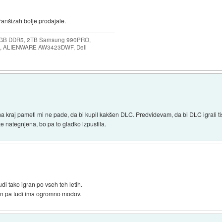
franšizah bolje prodajale.
64GB DDR5, 2TB Samsung 990PRO,
, ALIENWARE AW3423DWF, Dell
i na kraj pameti mi ne pade, da bi kupil kakšen DLC. Predvidevam, da bi DLC igrali tist
 že nategnjena, bo pa to gladko izpustila.
di tako igran po vseh teh letih.
don pa tudi ima ogromno modov.