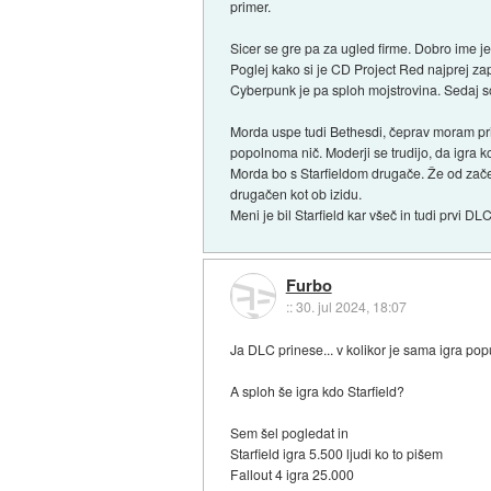
primer.
Sicer se gre pa za ugled firme. Dobro ime j
Poglej kako si je CD Project Red najprej za
Cyberpunk je pa sploh mojstrovina. Sedaj so 
Morda uspe tudi Bethesdi, čeprav moram priz
popolnoma nič. Moderji se trudijo, da igra ko
Morda bo s Starfieldom drugače. Že od začetk
drugačen kot ob izidu.
Meni je bil Starfield kar všeč in tudi prvi 
Furbo
::
30. jul 2024, 18:07
Ja DLC prinese... v kolikor je sama igra pop
A sploh še igra kdo Starfield?
Sem šel pogledat in
Starfield igra 5.500 ljudi ko to pišem
Fallout 4 igra 25.000