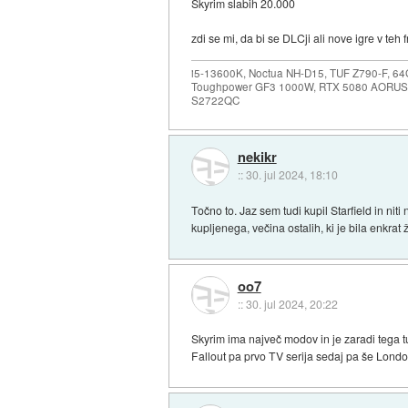
Skyrim slabih 20.000
zdi se mi, da bi se DLCji ali nove igre v teh 
i5-13600K, Noctua NH-D15, TUF Z790-F, 
Toughpower GF3 1000W, RTX 5080 AORUS
S2722QC
nekikr
::
30. jul 2024, 18:10
Točno to. Jaz sem tudi kupil Starfield in nit
kupljenega, večina ostalih, ki je bila enkrat
oo7
::
30. jul 2024, 20:22
Skyrim ima največ modov in je zaradi tega tu
Fallout pa prvo TV serija sedaj pa še Lon