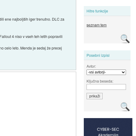
Hitre funkcije
ili ene najboljših iger trenutno. DLC za
seznam tem
lout 4 niso v vseh teh letih popravili
no celo leto. Menda je sedaj že precej
Posebni izpisi
Avtor:
Ključna beseda: