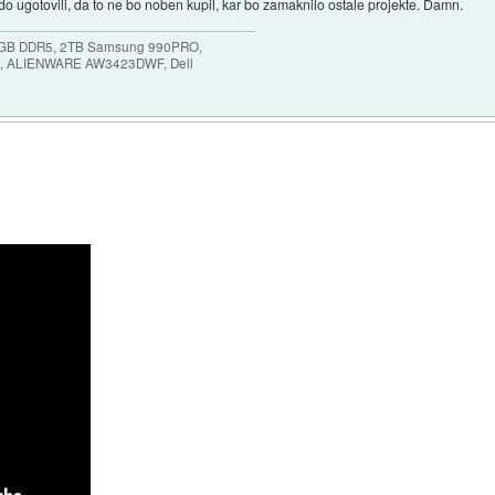
o ugotovili, da to ne bo noben kupil, kar bo zamaknilo ostale projekte. Damn.
64GB DDR5, 2TB Samsung 990PRO,
, ALIENWARE AW3423DWF, Dell