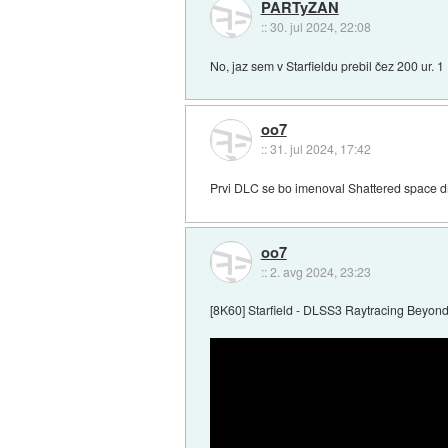
PARTyZAN
::
30. jul 2024, 22:08
No, jaz sem v Starfieldu prebil čez 200 ur. 
oo7
::
31. jul 2024, 17:42
Prvi DLC se bo imenoval Shattered space dr
oo7
::
2. avg 2024, 23:23
[8K60] Starfield - DLSS3 Raytracing Beyon