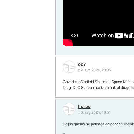
oo7
::
2. avg 2024, 23:35
Govorica : Starfield Shattered Space izide s
Drugi DLC Starborn pa izide enkrat drugo le
Furbo
::
3. avg 2024, 18:51
Boljša grafika ne pomaga dolgočasni vsebin