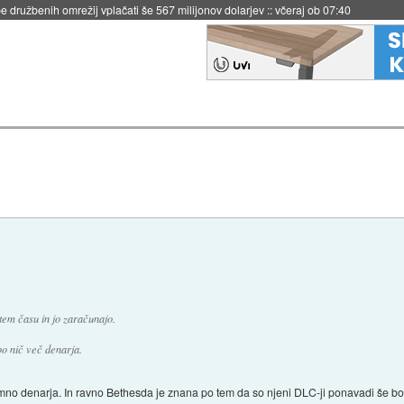
 družbenih omrežij vplačati še 567 milijonov dolarjev
::
včeraj ob 07:40
tem času in jo zaračunajo.
bo nič več denarja.
o denarja. In ravno Bethesda je znana po tem da so njeni DLC-ji ponavadi še boljš