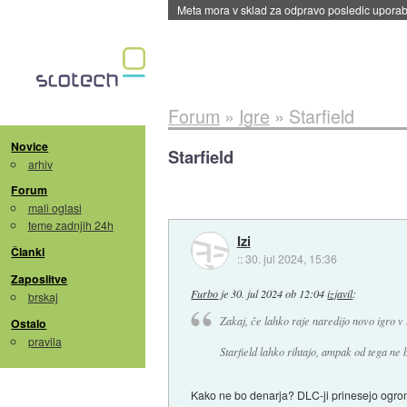
Meta mora v sklad za odpravo posledic uporabe
Forum
»
Igre
»
Starfield
Novice
Starfield
arhiv
Forum
mali oglasi
teme zadnjih 24h
Izi
Članki
::
30. jul 2024, 15:36
Zaposlitve
Furbo
je
30. jul 2024 ob 12:04
izjavil
:
brskaj
Zakaj, če lahko raje naredijo novo igro v 
Ostalo
pravila
Starfield lahko rihtajo, ampak od tega ne 
Kako ne bo denarja? DLC-ji prinesejo ogromn