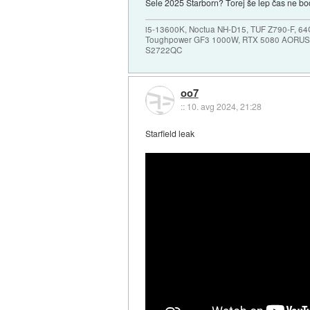
Šele 2025 Starborn? Torej še lep čas ne bod
i5-13600K, Noctua NH-D15, TUF Z790-F, 
Toughpower GF3 1000W, RTX 5080 AORUS
S2722QC
oo7
::
10. avg 2024, 21:28
Starfield leak