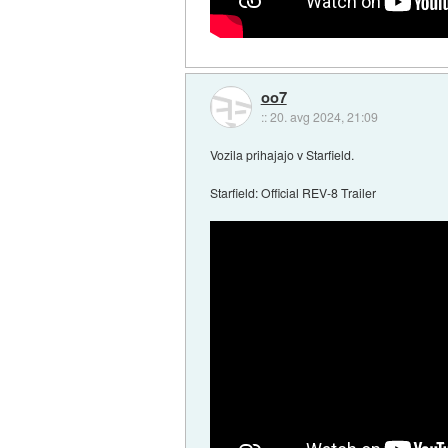
oo7
::
20. avg 2024, 21:09
Vozila prihajajo v Starfield.
Starfield: Official REV-8 Trailer