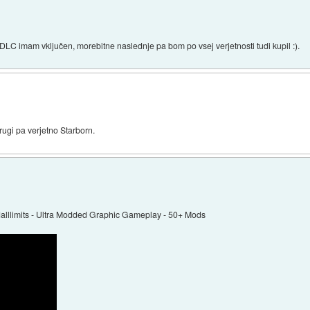
1 DLC imam vključen, morebitne naslednje pa bom po vsej verjetnosti tudi kupil :).
ugi pa verjetno Starborn.
dalllimits - Ultra Modded Graphic Gameplay - 50+ Mods