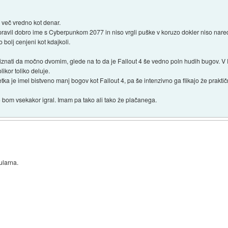
e več vredno kot denar.
pravil dobro ime s Cyberpunkom 2077 in niso vrgli puške v koruzo dokler niso nared
bolj cenjeni kot kdajkoli.
nati da močno dvomim, glede na to da je Fallout 4 še vedno poln hudih bugov. V Fal
likor toliko deluje.
a je imel bistveno manj bogov kot Fallout 4, pa še intenzivno ga flikajo že praktič
DLC bom vsekakor igral. Imam pa tako ali tako že plačanega.
ularna.