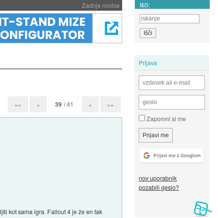
Išči:
Zadnje novice
Prijava
39
/ 41
««
«
»
»»
Zapomni si me
nov uporabnik
pozabili geslo?
i kot sama igra. Fallout 4 je že en tak