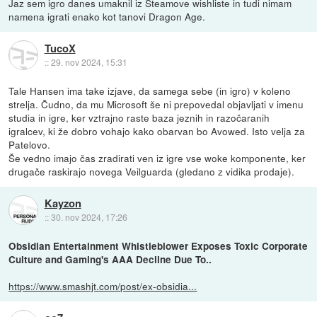
Jaz sem igro danes umaknil iz Steamove wishliste in tudi nimam
namena igrati enako kot tanovi Dragon Age.
TucoX
::
29. nov 2024, 15:31
Tale Hansen ima take izjave, da samega sebe (in igro) v koleno
strelja. Čudno, da mu Microsoft še ni prepovedal objavljati v imenu
studia in igre, ker vztrajno raste baza jeznih in razočaranih
igralcev, ki že dobro vohajo kako obarvan bo Avowed. Isto velja za
Patelovo.
Še vedno imajo čas zradirati ven iz igre vse woke komponente, ker
drugače raskirajo novega Veilguarda (gledano z vidika prodaje).
Kayzon
::
30. nov 2024, 17:26
Obsidian Entertainment Whistleblower Exposes Toxic Corporate
Culture and Gaming's AAA Decline Due To..
https://www.smashjt.com/post/ex-obsidia...