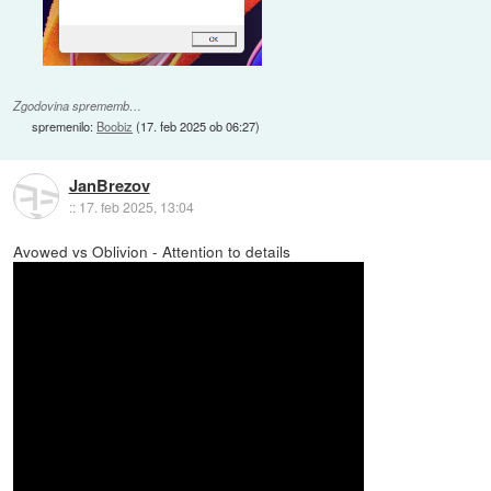
Zgodovina sprememb…
spremenilo:
Boobiz
(
17. feb 2025 ob 06:27
)
JanBrezov
::
17. feb 2025, 13:04
Avowed vs Oblivion - Attention to details