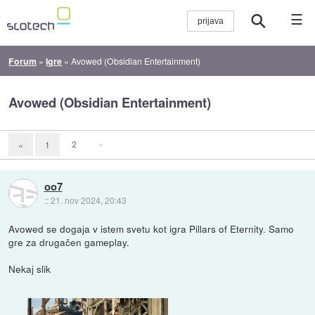
☰
Forum
»
Igre
»
Avowed (Obsidian Entertainment)
Avowed (Obsidian Entertainment)
2
»
«
1
oo7
::
21. nov 2024, 20:43
Avowed se dogaja v istem svetu kot igra Pillars of Eternity. Samo
gre za drugačen gameplay.
Nekaj slik