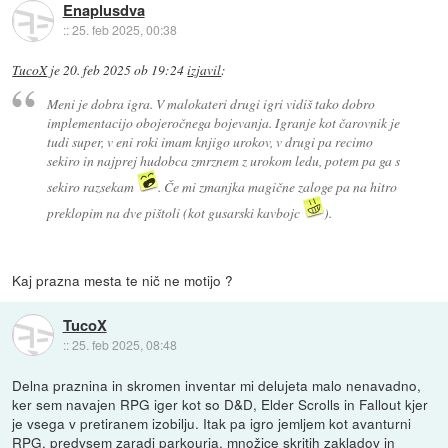
Enaplusdva
::
25. feb 2025, 00:38
TucoX
je
20. feb 2025 ob 19:24
izjavil
:
Meni je dobra igra. V malokateri drugi igri vidiš tako dobro
implementacijo obojeročnega bojevanja. Igranje kot čarovnik je
tudi super, v eni roki imam knjigo urokov, v drugi pa recimo
sekiro in najprej hudobca zmrznem z urokom ledu, potem pa ga s
sekiro razsekam
. Če mi zmanjka magične zaloge pa na hitro
preklopim na dve pištoli (kot gusarski kavbojc
).
Kaj prazna mesta te nič ne motijo ?
TucoX
::
25. feb 2025, 08:48
Delna praznina in skromen inventar mi delujeta malo nenavadno,
ker sem navajen RPG iger kot so D&D, Elder Scrolls in Fallout kjer
je vsega v pretiranem izobilju. Itak pa igro jemljem kot avanturni
RPG, predvsem zaradi parkourja, množice skritih zakladov in