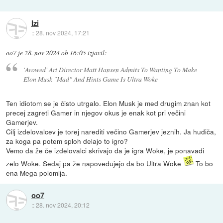
Izi
::
28. nov 2024, 17:21
oo7
je
28. nov 2024 ob 16:05
izjavil
:
'Avowed' Art Director Matt Hansen Admits To Wanting To Make
Elon Musk "Mad" And Hints Game Is Ultra Woke
Ten idiotom se je čisto utrgalo. Elon Musk je med drugim znan kot
precej zagreti Gamer in njegov okus je enak kot pri večini
Gamerjev.
Cilj izdelovalcev je torej narediti večino Gamerjev jeznih. Ja hudiča,
za koga pa potem sploh delajo to igro?
Vemo da že če izdelovalci skrivajo da je igra Woke, je ponavadi
zelo Woke. Sedaj pa že napovedujejo da bo Ultra Woke
To bo
ena Mega polomija.
oo7
::
28. nov 2024, 20:12