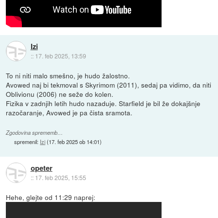
Izi
::
17. feb 2025, 13:59
To ni niti malo smešno, je hudo žalostno.
Avowed naj bi tekmoval s Skyrimom (2011), sedaj pa vidimo, da niti
Oblivionu (2006) ne seže do kolen.
Fizika v zadnjih letih hudo nazaduje. Starfield je bil že dokajšnje
razočaranje, Avowed je pa čista sramota.
Zgodovina sprememb…
spremenil:
Izi
(
17. feb 2025 ob 14:01
)
opeter
::
17. feb 2025, 15:55
Hehe, glejte od 11:29 naprej: