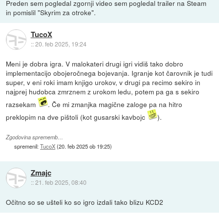
Preden sem pogledal zgornji video sem pogledal trailer na Steam
in pomislil "Skyrim za otroke".
TucoX
::
20. feb 2025, 19:24
Meni je dobra igra. V malokateri drugi igri vidiš tako dobro
implementacijo obojeročnega bojevanja. Igranje kot čarovnik je tudi
super, v eni roki imam knjigo urokov, v drugi pa recimo sekiro in
najprej hudobca zmrznem z urokom ledu, potem pa ga s sekiro
razsekam
. Če mi zmanjka magične zaloge pa na hitro
preklopim na dve pištoli (kot gusarski kavbojc
).
Zgodovina sprememb…
spremenil:
TucoX
(
20. feb 2025 ob 19:25
)
Zmajc
::
21. feb 2025, 08:40
Očitno so se ušteli ko so igro izdali tako blizu KCD2