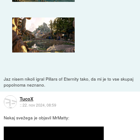
Jaz nisem nikoli igral Pillars of Eternity tako, da mi je to vse skupaj
popolnoma neznano.
TucoX
::
22. nov 2024, 08:59
Nekaj svežega je objavil MrMatty: