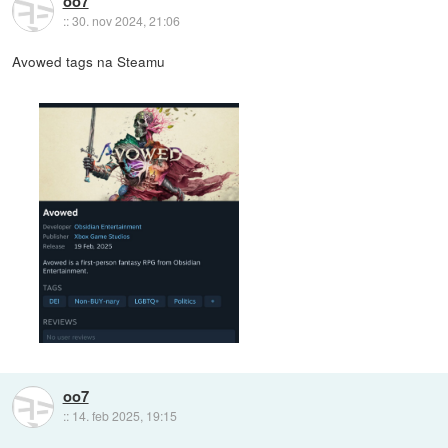
oo7
::
30. nov 2024, 21:06
Avowed tags na Steamu
oo7
::
14. feb 2025, 19:15