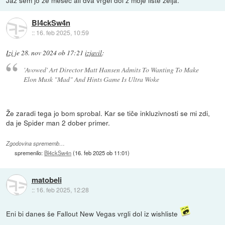
Jaz sem jo že mesec ali dva vrgel dol z moje liste želja.
Bl4ckSw4n
::
16. feb 2025, 10:59
Izi
je
28. nov 2024 ob 17:21
izjavil
:
'Avowed' Art Director Matt Hansen Admits To Wanting To Make
Elon Musk "Mad" And Hints Game Is Ultra Woke
Že zaradi tega jo bom sprobal. Kar se tiče inkluzivnosti se mi zdi,
da je Spider man 2 dober primer.
Zgodovina sprememb…
spremenilo:
Bl4ckSw4n
(
16. feb 2025 ob 11:01
)
matobeli
::
16. feb 2025, 12:28
Eni bi danes še Fallout New Vegas vrgli dol iz wishliste