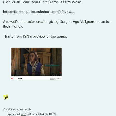
Elon Musk "Mad" And Hints Game Is Ultra Woke
https://fandompulse.substack.com/p/avow...
Avowed's character creator giving Dragon Age Veilguard a run for
their money.
This is from IGN's preview of the game.
Zgodovina sprememb…
spremenil:
oo7
(
28. nov 2024 ob 16:09
)