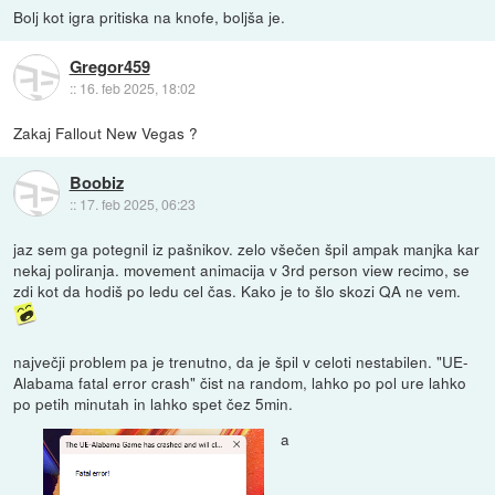
Bolj kot igra pritiska na knofe, boljša je.
Gregor459
::
16. feb 2025, 18:02
Zakaj Fallout New Vegas ?
Boobiz
::
17. feb 2025, 06:23
jaz sem ga potegnil iz pašnikov. zelo všečen špil ampak manjka kar
nekaj poliranja. movement animacija v 3rd person view recimo, se
zdi kot da hodiš po ledu cel čas. Kako je to šlo skozi QA ne vem.
največji problem pa je trenutno, da je špil v celoti nestabilen. "UE-
Alabama fatal error crash" čist na random, lahko po pol ure lahko
po petih minutah in lahko spet čez 5min.
a