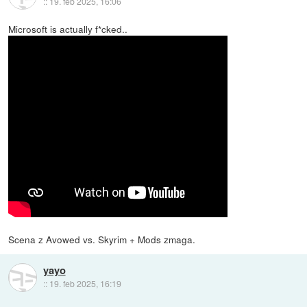
::
19. feb 2025, 16:06
Microsoft is actually f*cked..
Scena z Avowed vs. Skyrim + Mods zmaga.
yayo
::
19. feb 2025, 16:19