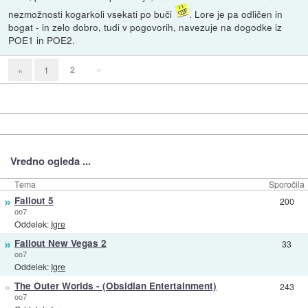
nezmožnosti kogarkoli vsekati po buči
. Lore je pa odličen in
bogat - in zelo dobro, tudi v pogovorih, navezuje na dogodke iz
POE1 in POE2.
2
»
«
1
Vredno ogleda ...
Tema
Sporočila
»
Fallout 5
200
oo7
Oddelek:
Igre
»
Fallout New Vegas 2
33
oo7
Oddelek:
Igre
»
The Outer Worlds - (Obsidian Entertainment)
243
oo7