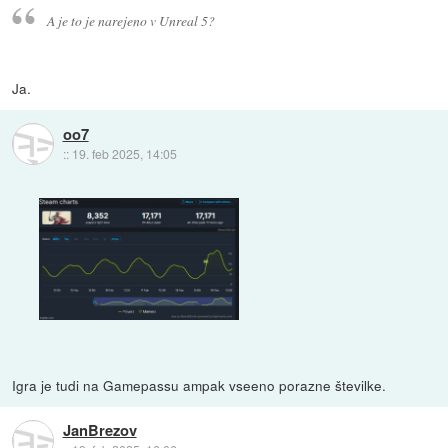
A je to je narejeno v Unreal 5?
Ja.
oo7
::
19. feb 2025, 14:05
Igra je tudi na Gamepassu ampak vseeno porazne številke.
JanBrezov