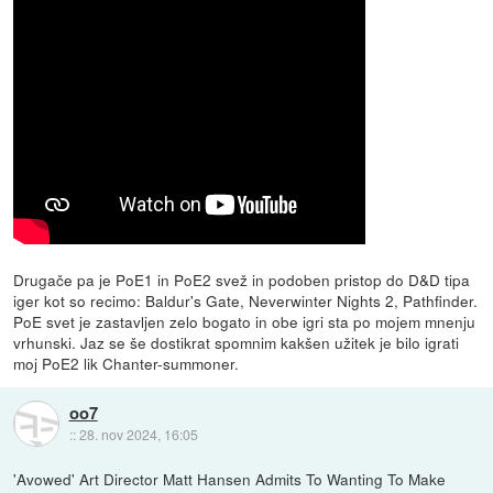
Drugače pa je PoE1 in PoE2 svež in podoben pristop do D&D tipa
iger kot so recimo: Baldur's Gate, Neverwinter Nights 2, Pathfinder.
PoE svet je zastavljen zelo bogato in obe igri sta po mojem mnenju
vrhunski. Jaz se še dostikrat spomnim kakšen užitek je bilo igrati
moj PoE2 lik Chanter-summoner.
oo7
::
28. nov 2024, 16:05
'Avowed' Art Director Matt Hansen Admits To Wanting To Make