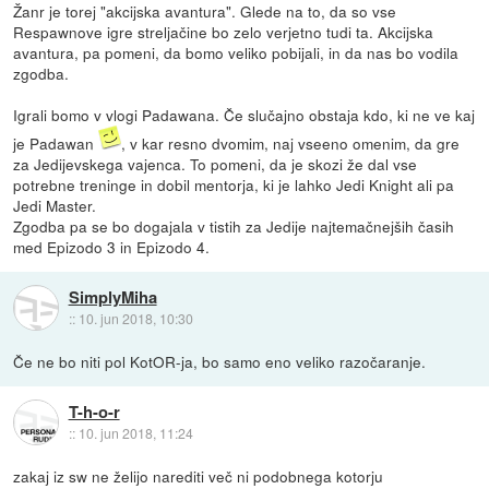
Žanr je torej "akcijska avantura". Glede na to, da so vse
Respawnove igre streljačine bo zelo verjetno tudi ta. Akcijska
avantura, pa pomeni, da bomo veliko pobijali, in da nas bo vodila
zgodba.
Igrali bomo v vlogi Padawana. Če slučajno obstaja kdo, ki ne ve kaj
je Padawan
, v kar resno dvomim, naj vseeno omenim, da gre
za Jedijevskega vajenca. To pomeni, da je skozi že dal vse
potrebne treninge in dobil mentorja, ki je lahko Jedi Knight ali pa
Jedi Master.
Zgodba pa se bo dogajala v tistih za Jedije najtemačnejših časih
med Epizodo 3 in Epizodo 4.
SimplyMiha
::
10. jun 2018, 10:30
Če ne bo niti pol KotOR-ja, bo samo eno veliko razočaranje.
T-h-o-r
::
10. jun 2018, 11:24
zakaj iz sw ne želijo narediti več ni podobnega kotorju