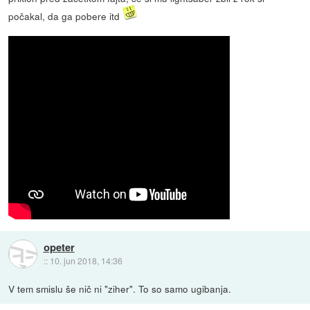
počakal, da ga pobere itd
opeter
::
10. jun 2018, 14:36
V tem smislu še nič ni "ziher". To so samo ugibanja.