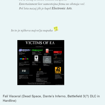
Entertainment kor samostojna firma ne obstaja več.
Pol leta nazaj jih je kupil
Electronic Arts
.
In to je njihova največja napaka
Fali Visceral (Dead Space, Dante's Inferno, Battlefield 3(?) DLC in
Hardline)