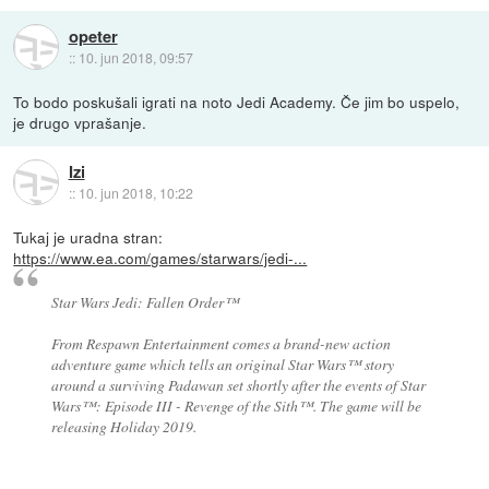
opeter
::
10. jun 2018, 09:57
To bodo poskušali igrati na noto Jedi Academy. Če jim bo uspelo,
je drugo vprašanje.
Izi
::
10. jun 2018, 10:22
Tukaj je uradna stran:
https://www.ea.com/games/starwars/jedi-...
Star Wars Jedi: Fallen Order™
From Respawn Entertainment comes a brand-new action
adventure game which tells an original Star Wars™ story
around a surviving Padawan set shortly after the events of Star
Wars™: Episode III - Revenge of the Sith™. The game will be
releasing Holiday 2019.