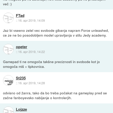
več :)
FTad
::
16. apr 2019, 14:09
Jaz bi vseeno zelel vec svobode gibanja napram Force unleashed,
ce ze ne bo posodobljem model upravljanja v stilu Jedy academy.
opeter
::
16. apr 2019, 14:22
Gamepad ti ne omogoča takšne preciznosti in svobode kot jo
omogoča miš + tipkovnica.
St235
::
16. apr 2019, 14:28
odvisno od žanra, tako da bo treba počakat na gameplay pred se
začne fanboyevsko nabijanje o kontrolerjih.
Lojzze