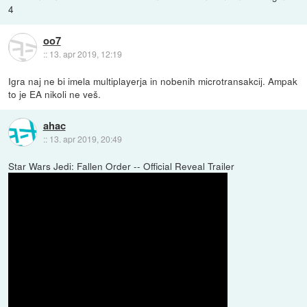
4
oo7
::
13. apr 2019, 12:19
Igra naj ne bi imela multiplayerja in nobenih microtransakcij. Ampak
to je EA nikoli ne veš.
ahac
::
13. apr 2019, 20:49
Star Wars Jedi: Fallen Order -- Official Reveal Trailer