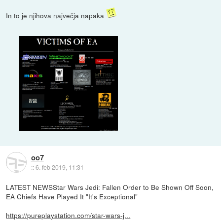
In to je njihova največja napaka
oo7
::
6. feb 2019, 11:31
LATEST NEWSStar Wars Jedi: Fallen Order to Be Shown Off Soon,
EA Chiefs Have Played It "It's Exceptional"
https://pureplaystation.com/star-wars-j...