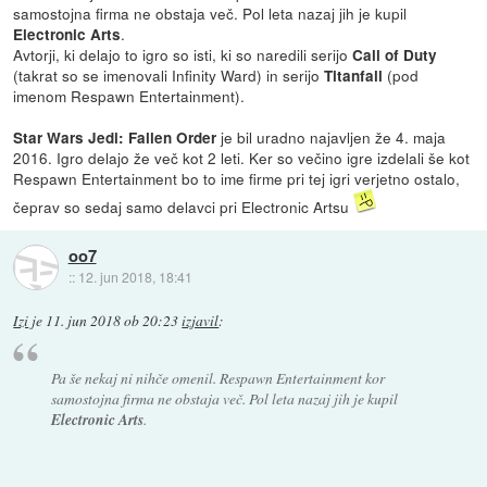
samostojna firma ne obstaja več. Pol leta nazaj jih je kupil
.
Electronic Arts
Avtorji, ki delajo to igro so isti, ki so naredili serijo
Call of Duty
(takrat so se imenovali Infinity Ward) in serijo
(pod
Titanfall
imenom Respawn Entertainment).
je bil uradno najavljen že 4. maja
Star Wars Jedi: Fallen Order
2016. Igro delajo že več kot 2 leti. Ker so večino igre izdelali še kot
Respawn Entertainment bo to ime firme pri tej igri verjetno ostalo,
čeprav so sedaj samo delavci pri Electronic Artsu
oo7
::
12. jun 2018, 18:41
Izi
je
11. jun 2018 ob 20:23
izjavil
:
Pa še nekaj ni nihče omenil. Respawn Entertainment kor
samostojna firma ne obstaja več. Pol leta nazaj jih je kupil
Electronic Arts
.