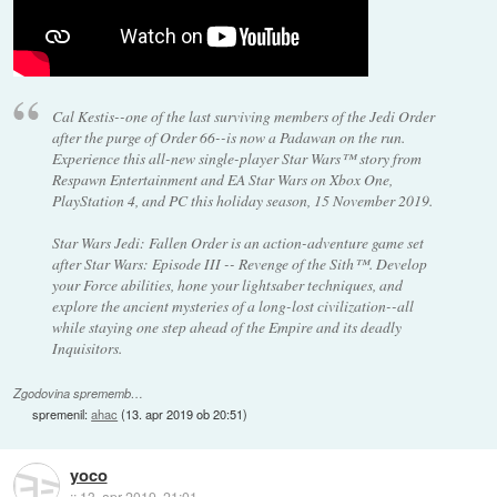
Cal Kestis--one of the last surviving members of the Jedi Order
after the purge of Order 66--is now a Padawan on the run.
Experience this all-new single-player Star Wars™ story from
Respawn Entertainment and EA Star Wars on Xbox One,
PlayStation 4, and PC this holiday season, 15 November 2019.
Star Wars Jedi: Fallen Order is an action-adventure game set
after Star Wars: Episode III -- Revenge of the Sith™. Develop
your Force abilities, hone your lightsaber techniques, and
explore the ancient mysteries of a long-lost civilization--all
while staying one step ahead of the Empire and its deadly
Inquisitors.
Zgodovina sprememb…
spremenil:
ahac
(
13. apr 2019 ob 20:51
)
yoco
::
13. apr 2019, 21:01