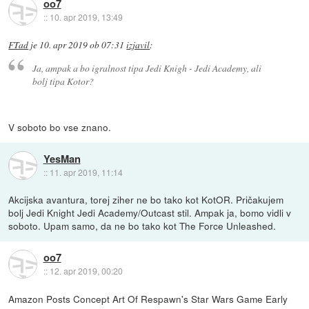
oo7
::
10. apr 2019, 13:49
FTad
je
10. apr 2019 ob 07:31
izjavil
:
Ja, ampak a bo igralnost tipa Jedi Knigh - Jedi Academy, ali
bolj tipa Kotor?
V soboto bo vse znano.
YesMan
::
11. apr 2019, 11:14
Akcijska avantura, torej ziher ne bo tako kot KotOR. Pričakujem
bolj Jedi Knight Jedi Academy/Outcast stil. Ampak ja, bomo vidli v
soboto. Upam samo, da ne bo tako kot The Force Unleashed.
oo7
::
12. apr 2019, 00:20
Amazon Posts Concept Art Of Respawn's Star Wars Game Early