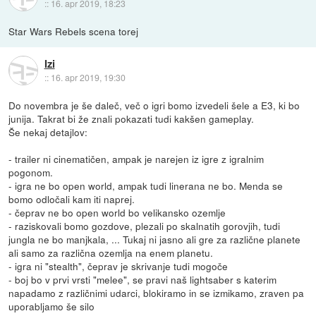
::
16. apr 2019, 18:23
Star Wars Rebels scena torej
Izi
::
16. apr 2019, 19:30
Do novembra je še daleč, več o igri bomo izvedeli šele a E3, ki bo
junija. Takrat bi že znali pokazati tudi kakšen gameplay.
Še nekaj detajlov:
- trailer ni cinematičen, ampak je narejen iz igre z igralnim
pogonom.
- igra ne bo open world, ampak tudi linerana ne bo. Menda se
bomo odločali kam iti naprej.
- čeprav ne bo open world bo velikansko ozemlje
- raziskovali bomo gozdove, plezali po skalnatih gorovjih, tudi
jungla ne bo manjkala, ... Tukaj ni jasno ali gre za različne planete
ali samo za različna ozemlja na enem planetu.
- igra ni "stealth", čeprav je skrivanje tudi mogoče
- boj bo v prvi vrsti "melee", se pravi naš lightsaber s katerim
napadamo z različnimi udarci, blokiramo in se izmikamo, zraven pa
uporabljamo še silo