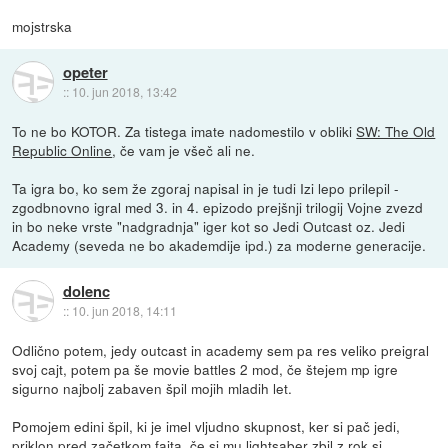
mojstrska
opeter
::
10. jun 2018, 13:42
To ne bo KOTOR. Za tistega imate nadomestilo v obliki
SW: The Old
Republic Online
, če vam je všeč ali ne.
Ta igra bo, ko sem že zgoraj napisal in je tudi Izi lepo prilepil -
zgodbnovno igral med 3. in 4. epizodo prejšnji trilogij Vojne zvezd
in bo neke vrste "nadgradnja" iger kot so Jedi Outcast oz. Jedi
Academy (seveda ne bo akademdije ipd.) za moderne generacije.
dolenc
::
10. jun 2018, 14:11
Odlično potem, jedy outcast in academy sem pa res veliko preigral
svoj cajt, potem pa še movie battles 2 mod, če štejem mp igre
sigurno najbolj zabaven špil mojih mladih let.
Pomojem edini špil, ki je imel vljudno skupnost, ker si pač jedi,
priklon pred začetkom fajta, če si mu lightsaber zbil z rok si