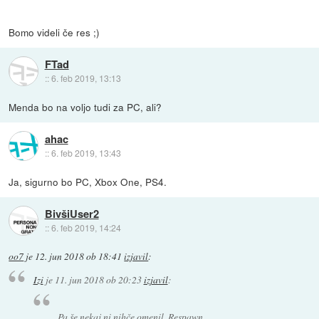
Bomo videli če res ;)
FTad
::
6. feb 2019, 13:13
Menda bo na voljo tudi za PC, ali?
ahac
::
6. feb 2019, 13:43
Ja, sigurno bo PC, Xbox One, PS4.
BivšiUser2
::
6. feb 2019, 14:24
oo7
je
12. jun 2018 ob 18:41
izjavil
:
Izi
je
11. jun 2018 ob 20:23
izjavil
:
Pa še nekaj ni nihče omenil. Respawn