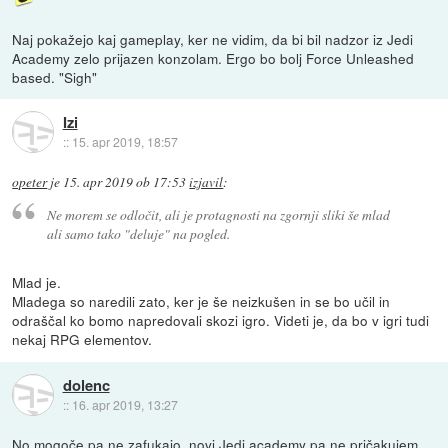
Naj pokažejo kaj gameplay, ker ne vidim, da bi bil nadzor iz Jedi
Academy zelo prijazen konzolam. Ergo bo bolj Force Unleashed
based. "Sigh"
Izi
::
15. apr 2019, 18:57
opeter
je
15. apr 2019 ob 17:53
izjavil
:
Ne morem se odločit, ali je protagnosti na zgornji sliki še mlad
ali samo tako "deluje" na pogled.
Mlad je.
Mladega so naredili zato, ker je še neizkušen in se bo učil in
odraščal ko bomo napredovali skozi igro. Videti je, da bo v igri tudi
nekaj RPG elementov.
dolenc
::
16. apr 2019, 13:27
No mogoče pa ne zafukajo, novi Jedi academy pa ne pričakujem