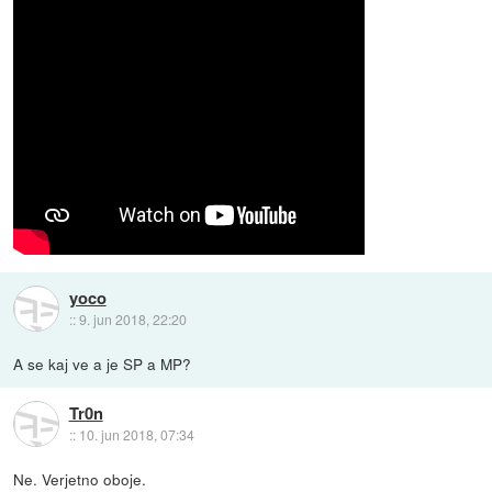
yoco
::
9. jun 2018, 22:20
A se kaj ve a je SP a MP?
Tr0n
::
10. jun 2018, 07:34
Ne. Verjetno oboje.