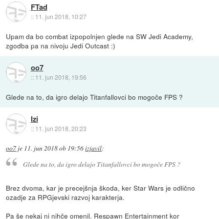
FTad
::
11. jun 2018, 10:27
Upam da bo combat izpopolnjen glede na SW Jedi Academy,
zgodba pa na nivoju Jedi Outcast :)
oo7
::
11. jun 2018, 19:56
Glede na to, da igro delajo Titanfallovci bo mogoče FPS ?
Izi
::
11. jun 2018, 20:23
oo7
je
11. jun 2018 ob 19:56
izjavil
:
Glede na to, da igro delajo Titanfallovci bo mogoče FPS ?
Brez dvoma, kar je precejšnja škoda, ker Star Wars je odlično
ozadje za RPGjevski razvoj karakterja.
Pa še nekaj ni nihče omenil. Respawn Entertainment kor