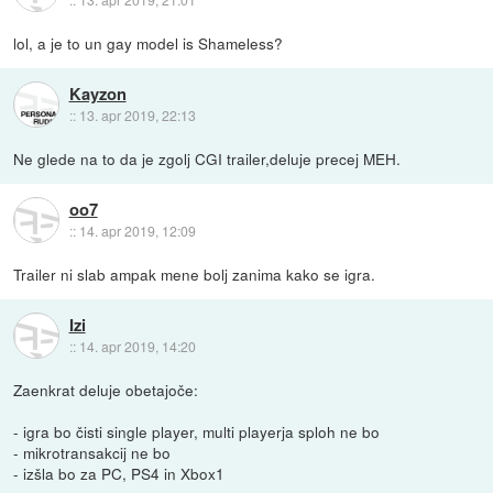
lol, a je to un gay model is Shameless?
Kayzon
::
13. apr 2019, 22:13
Ne glede na to da je zgolj CGI trailer,deluje precej MEH.
oo7
::
14. apr 2019, 12:09
Trailer ni slab ampak mene bolj zanima kako se igra.
Izi
::
14. apr 2019, 14:20
Zaenkrat deluje obetajoče:
- igra bo čisti single player, multi playerja sploh ne bo
- mikrotransakcij ne bo
- izšla bo za PC, PS4 in Xbox1