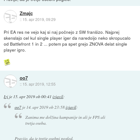
Zmajc
::
15. apr 2019, 09:29
Pri EA res ne vejo kaj si naj počnejo z SW franšizo. Najprej
skenslajo cel kul single player iger da naredoijo neko skropucalo
od Battlefront 1 in 2 ... potem pa spet grejo ZNOVA delat single
player igro.
oo7
::
15. apr 2019, 12:55
Izi
je
15. apr 2019 ob 00:41
izjavil
:
oo7
je
14. apr 2019 ob 23:58
izjavil
:
Zanima me dolžina kampanije in ali je FPS ali
tretja oseba.
Pravijo, da je tretje osebni pogled.