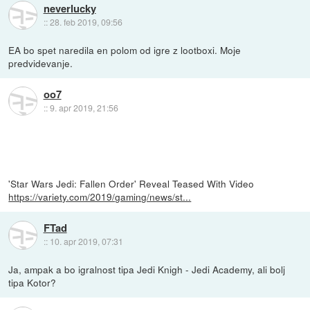
neverlucky
::
28. feb 2019, 09:56
EA bo spet naredila en polom od igre z lootboxi. Moje
predvidevanje.
oo7
::
9. apr 2019, 21:56
'Star Wars Jedi: Fallen Order' Reveal Teased With Video
https://variety.com/2019/gaming/news/st...
FTad
::
10. apr 2019, 07:31
Ja, ampak a bo igralnost tipa Jedi Knigh - Jedi Academy, ali bolj
tipa Kotor?