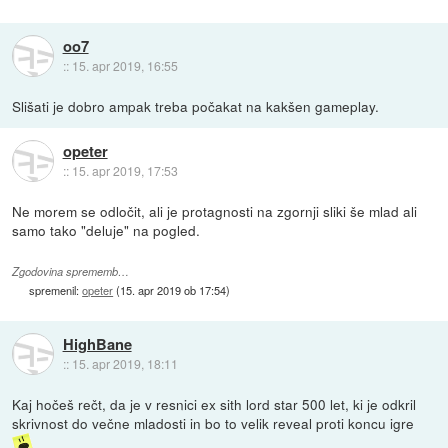
oo7
::
15. apr 2019, 16:55
Slišati je dobro ampak treba počakat na kakšen gameplay.
opeter
::
15. apr 2019, 17:53
Ne morem se odločit, ali je protagnosti na zgornji sliki še mlad ali
samo tako "deluje" na pogled.
Zgodovina sprememb…
spremenil:
opeter
(
15. apr 2019 ob 17:54
)
HighBane
::
15. apr 2019, 18:11
Kaj hočeš rečt, da je v resnici ex sith lord star 500 let, ki je odkril
skrivnost do večne mladosti in bo to velik reveal proti koncu igre