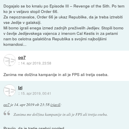
Dogajalo se bo kmalu po Episode III – Revenge of the Sith. Po tem
ko je v veljavo stopil Order 66.
Za nepoznavalce, Order 66 je ukaz Republike, da je treba iztrebiti
vse Jedije v galaksiji.
Mi bomo igrali enega izmed zadnjih preživelih Jedijev. Stopili bomo
v čevlje Jedijevskega vajenca z imenom Cal Kestis in za petami
nam bo celotna galaktična Republika s svojimi najboljšimi
komandosi...
oo7
::
14. apr 2019, 23:58
Zanima me dolžina kampanije in ali je FPS ali tretja oseba.
Izi
::
15. apr 2019, 00:41
oo7
je
14. apr 2019 ob 23:58
izjavil
:
Zanima me dolžina kampanije in ali je FPS ali tretja oseba.
Pravijo, da je tretje osebni pogled.