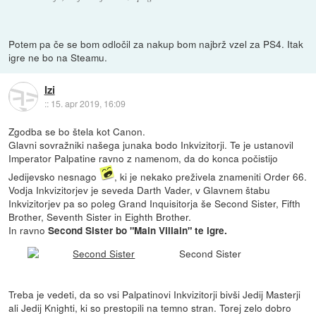
Potem pa če se bom odločil za nakup bom najbrž vzel za PS4. Itak
igre ne bo na Steamu.
Izi
::
15. apr 2019, 16:09
Zgodba se bo štela kot Canon.
Glavni sovražniki našega junaka bodo Inkvizitorji. Te je ustanovil
Imperator Palpatine ravno z namenom, da do konca počistijo
Jedijevsko nesnago
, ki je nekako preživela znameniti Order 66.
Vodja Inkvizitorjev je seveda Darth Vader, v Glavnem štabu
Inkvizitorjev pa so poleg Grand Inquisitorja še Second Sister, Fifth
Brother, Seventh Sister in Eighth Brother.
In ravno
Second Sister bo "Main Villain" te igre.
Second Sister
Treba je vedeti, da so vsi Palpatinovi Inkvizitorji bivši Jedij Masterji
ali Jedij Knighti, ki so prestopili na temno stran. Torej zelo dobro