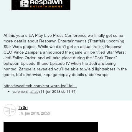
At this year’s EA Play Live Press Conference we finally got some
more details about Respawn Entertainment’s (Titanfall) upcoming
Star Wars project. While we didn’t get an actual trailer, Respawn
CEO Vince Zampella announced the game will be titled Star Wars:
Jedi Fallen Order, and will take place during the “Dark Times”
between Episode III and Episode IV when the Jedi are being
hunted. Zampella revealed you’ll be able to wield lightsabers in the
game, but otherwise, kept gameplay details under wraps.
https://wccftech.com/star-wars-jedi-fal...
spremenil:
ahac
(
11. jun 2018 ob 11:14
)
Tr0n
::
9. jun 2018, 20:53