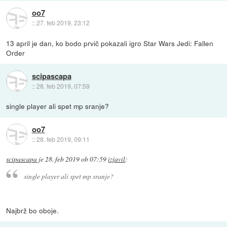
oo7
::
27. feb 2019, 23:12
13 april je dan, ko bodo prvič pokazali igro Star Wars Jedi: Fallen
Order
scipascapa
::
28. feb 2019, 07:59
single player ali spet mp sranje?
oo7
::
28. feb 2019, 09:11
scipascapa
je
28. feb 2019 ob 07:59
izjavil
:
single player ali spet mp sranje?
Najbrž bo oboje.