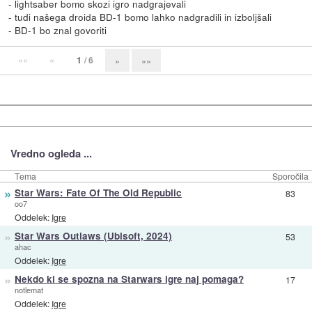
- lightsaber bomo skozi igro nadgrajevali
- tudi našega droida BD-1 bomo lahko nadgradili in izboljšali
- BD-1 bo znal govoriti
««
«
1
/ 6
»
»»
Vredno ogleda ...
Tema
Sporočila
»
Star Wars: Fate Of The Old Republic
83
oo7
Oddelek:
Igre
»
Star Wars Outlaws (Ubisoft, 2024)
53
ahac
Oddelek:
Igre
»
Nekdo ki se spozna na Starwars igre naj pomaga?
17
notlemat
Oddelek:
Igre