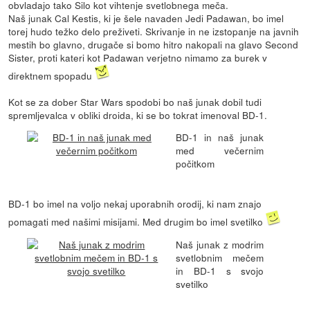
obvladajo tako Silo kot vihtenje svetlobnega meča.
Naš junak Cal Kestis, ki je šele navaden Jedi Padawan, bo imel
torej hudo težko delo preživeti. Skrivanje in ne izstopanje na javnih
mestih bo glavno, drugače si bomo hitro nakopali na glavo Second
Sister, proti kateri kot Padawan verjetno nimamo za burek v
direktnem spopadu
Kot se za dober Star Wars spodobi bo naš junak dobil tudi
spremljevalca v obliki droida, ki se bo tokrat imenoval BD-1.
BD-1 in naš junak
med večernim
počitkom
BD-1 bo imel na voljo nekaj uporabnih orodij, ki nam znajo
pomagati med našimi misijami. Med drugim bo imel svetilko
Naš junak z modrim
svetlobnim mečem
in BD-1 s svojo
svetilko