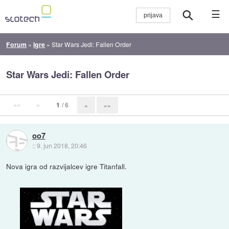
☰
Forum
»
Igre
»
Star Wars Jedi: Fallen Order
Star Wars Jedi: Fallen Order
««
«
1
/ 6
»
»»
oo7
::
9. jun 2018, 20:46
Nova igra od razvijalcev igre Titanfall.