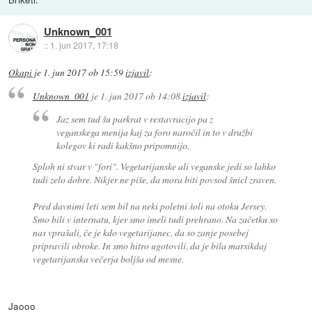
Unknown_001
::
1. jun 2017, 17:18
Okapi
je
1. jun 2017 ob 15:59
izjavil
:
Unknown_001
je
1. jun 2017 ob 14:08
izjavil
:
Jaz sem tud šu parkrat v restavracijo pa z
veganskega menija kaj za foro naročil in to v družbi
kolegov ki radi kakšno pripomnijo.
Sploh ni stvar v "fori". Vegetarijanske ali veganske jedi so lahko
tudi zelo dobre. Nikjer ne piše, da mora biti povsod šnicl zraven.
Pred davnimi leti sem bil na neki poletni šoli na otoku Jersey.
Smo bili v internatu, kjer smo imeli tudi prehrano. Na začetku so
nas vprašali, če je kdo vegetarijanec, da so zanje posebej
pripravili obroke. In smo hitro ugotovili, da je bila marsikdaj
vegetarijanska večerja boljša od mesne.
Jaooo