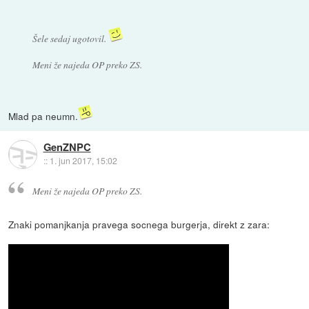
Šele sedaj ugotovil.
Meni že najeda OP preko ZS.
Mlad pa neumn.
GenZNPC
::
1. jun 2017, 15:02
Meni že najeda OP preko ZS.
Znaki pomanjkanja pravega socnega burgerja, direkt z zara: