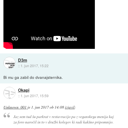
D3m
::
1. jun 2017, 15:22
Bi mu ga zabil do dvanajsternika.
Okapi
::
1. jun 2017, 15:59
Unknown_001
je
1. jun 2017 ob 14:08
izjavil
:
Jaz sem tud šu parkrat v restavracijo pa z veganskega menija kaj
za foro naročil in to v družbi kolegov ki radi kakšno pripomnijo.