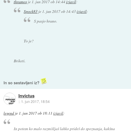
thramos
je
1. jun 2017 ob 14:44
izjavil
:
Spock83
je
1. jun 2017 ob 14:43
izjavil
:
S pasjo hrano.
To je?
Briketi.
In so sestavljeni iz?
Invictus
::
1. jun 2017, 18:54
legend
je
1. jun 2017 ob 18:11
izjavil
:
In potem ko malo razmišljaš lahko prideš do spoznanja, kakšna