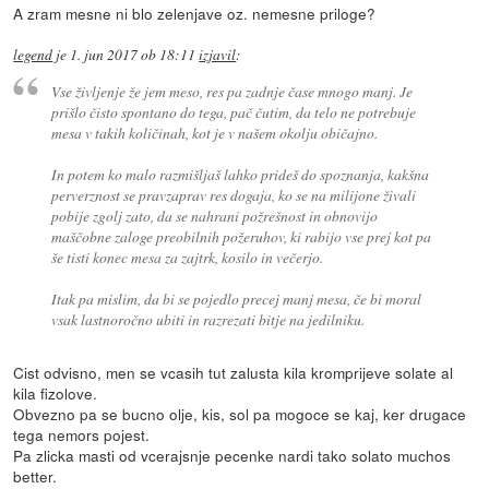
A zram mesne ni blo zelenjave oz. nemesne priloge?
legend
je
1. jun 2017 ob 18:11
izjavil
:
Vse življenje že jem meso, res pa zadnje čase mnogo manj. Je
prišlo čisto spontano do tega, pač čutim, da telo ne potrebuje
mesa v takih količinah, kot je v našem okolju običajno.
In potem ko malo razmišljaš lahko prideš do spoznanja, kakšna
perverznost se pravzaprav res dogaja, ko se na milijone živali
pobije zgolj zato, da se nahrani požrešnost in obnovijo
maščobne zaloge preobilnih požeruhov, ki rabijo vse prej kot pa
še tisti konec mesa za zajtrk, kosilo in večerjo.
Itak pa mislim, da bi se pojedlo precej manj mesa, če bi moral
vsak lastnoročno ubiti in razrezati bitje na jedilniku.
Cist odvisno, men se vcasih tut zalusta kila kromprijeve solate al
kila fizolove.
Obvezno pa se bucno olje, kis, sol pa mogoce se kaj, ker drugace
tega nemors pojest.
Pa zlicka masti od vcerajsnje pecenke nardi tako solato muchos
better.