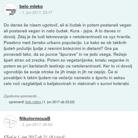
belo mleko
::
1. jun 2017, 23:17
Do danes še nisem ugotovil, ali si čudak in potem postaneš vegan
ali postaneš vegan in nato čudak. Kura - jajce. A to danes ni
dovolj. Zdaj je že tudi tekmovanje v netolerantnosti na xyz hranila.
Posebno med žensko urbano populacijo. Le kako se ob takšnih
ljudeh počutijo ljudje z resnimi boleznimi in dietami? Gre pa
ponavadi tako, da so punce "špurave" in ne jedo vsega. Režejo
špeh stran od zrezka. Potem so vegetarijanke, kmalu veganke in
potem se pri šarlatanih testirajo za netolerantnosti. Ker to ni dovolj
ugonobijo še svoje otroke če jih imajo in jih ne cepijo. Če si
povabljen k takim ljudem na večerjo namesto o športu in seksu
celo noč razglabljaš o beljakovinah in vlakninah v surovi kolerabi.
Zgodovina sprememb…
spremenil:
belo mleko
(
1. jun 2017 ob 23:23
)
NikolormousB
::
2. jun 2017, 00:03
FTad
je
1. jun 2017 ob 21:18
izjavil
: