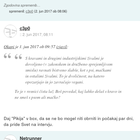
Zgodovina sprememb…
spremenil:
c3p0
(
2. jun 2017 ob 08:06
)
c3p0
::
2. jun 2017, 08:11
Okapi
je
1. jun 2017 ob 09:57
izjavil
:
S kravami in drugimi industrijskimi živalmi je
dovoljeno (v zakonskem in družbeno sprejemljivem
smislu) ravnati bistveno slabše, kot s psi, mačkami
in ostalimi živalmi. To je dvoličnost, na katero
opozarjajo in jo zavračajo vegani.
To je v resnici čista laž. Boš povedal, kaj lahko delaš s kravo in
ne smeš s psom ali mačko?
Daj "Pikija" v box, da se ne bo mogel niti obrniti in počakaj par dni,
da pride Svet na intervju.
Netrunner