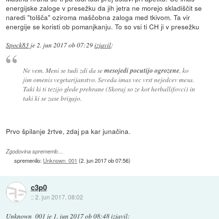
energijske zaloge v presežku da jih jetra ne morejo skladiščit se
naredi "tolšča" oziroma maščobna zaloga med tkivom. Ta vir
energije se koristi ob pomanjkanju. To so vsi ti CH ji v presežku
Spock83
je
2. jun 2017 ob 07:29
izjavil
:
Ne vem. Meni se tudi zdi da se
mesojedi pocutijo ogrozene
, ko
jim omenis vegetarijanstvo. Seveda imas vec vrst nejedcev mesa.
Taki ki ti tezijo glede prehrane (Skoraj so ze kot herballifovci) in
taki ki se zase brigajo.
Prvo špilanje žrtve, zdaj pa kar junačina.
Zgodovina sprememb…
spremenilo:
Unknown_001
(
2. jun 2017 ob 07:56
)
c3p0
::
2. jun 2017, 08:02
Unknown_001
je
1. jun 2017 ob 08:48
izjavil
: