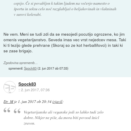
cepijo. Če si povabljen k takim ljudem na večerjo namesto o
športu in seksu celo noč razglabljaš o beljakovinah in vlakninah
v surovi kolerabi.
Ne vem. Meni se tudi zdi da se mesojedi pocutijo ogrozene, ko jim
omenis vegetarijanstvo. Seveda imas vec vrst nejedcev mesa. Taki
ki ti tezijo glede prehrane (Skoraj so ze kot herballifovci) in taki ki
se zase brigajo.
Zgodovina sprememb…
spremenil:
Spock83
(
2. jun 2017 ob 07:33
)
Spock83
::
2. jun 2017, 07:36
Dr_M
je
1. jun 2017 ob 20:34
izjavil
:
Vegetarijanske ali veganske jedi so lahko tudi zelo
dobre. Nikjer ne piše, da mora biti povsod šnicl
zraven.