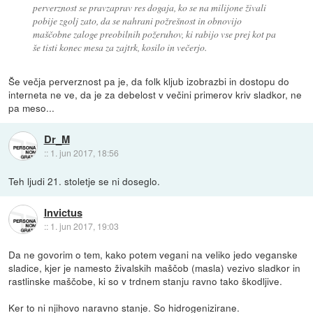
perverznost se pravzaprav res dogaja, ko se na milijone živali
pobije zgolj zato, da se nahrani požrešnost in obnovijo
maščobne zaloge preobilnih požeruhov, ki rabijo vse prej kot pa
še tisti konec mesa za zajtrk, kosilo in večerjo.
Še večja perverznost pa je, da folk kljub izobrazbi in dostopu do
interneta ne ve, da je za debelost v večini primerov kriv sladkor, ne
pa meso...
Dr_M
::
1. jun 2017, 18:56
Teh ljudi 21. stoletje se ni doseglo.
Invictus
::
1. jun 2017, 19:03
Da ne govorim o tem, kako potem vegani na veliko jedo veganske
sladice, kjer je namesto živalskih maščob (masla) vezivo sladkor in
rastlinske maščobe, ki so v trdnem stanju ravno tako škodljive.
Ker to ni njihovo naravno stanje. So hidrogenizirane.