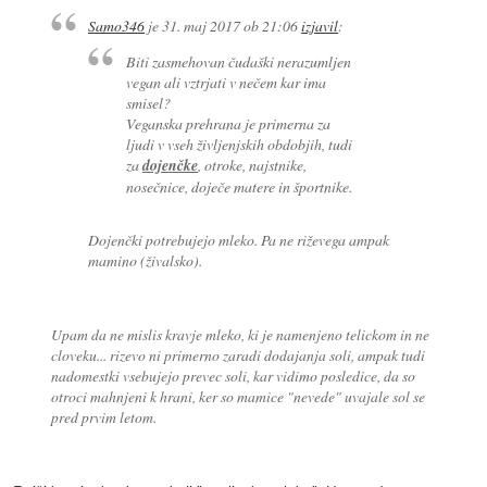
Samo346
je
31. maj 2017 ob 21:06
izjavil
:
Biti zasmehovan čudaški nerazumljen
vegan ali vztrjati v nečem kar ima
smisel?
Veganska prehrana je primerna za
ljudi v vseh življenjskih obdobjih, tudi
za
dojenčke
, otroke, najstnike,
nosečnice, doječe matere in športnike.
Dojenčki potrebujejo mleko. Pa ne riževega ampak
mamino (živalsko).
Upam da ne mislis kravje mleko, ki je namenjeno telickom in ne
cloveku... rizevo ni primerno zaradi dodajanja soli, ampak tudi
nadomestki vsebujejo prevec soli, kar vidimo posledice, da so
otroci mahnjeni k hrani, ker so mamice "nevede" uvajale sol se
pred prvim letom.