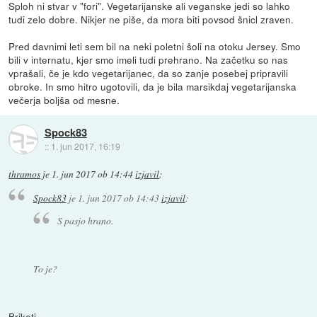
Sploh ni stvar v "fori". Vegetarijanske ali veganske jedi so lahko
tudi zelo dobre. Nikjer ne piše, da mora biti povsod šnicl zraven.
Pred davnimi leti sem bil na neki poletni šoli na otoku Jersey. Smo
bili v internatu, kjer smo imeli tudi prehrano. Na začetku so nas
vprašali, če je kdo vegetarijanec, da so zanje posebej pripravili
obroke. In smo hitro ugotovili, da je bila marsikdaj vegetarijanska
večerja boljša od mesne.
Spock83
::
1. jun 2017, 16:19
thramos
je
1. jun 2017 ob 14:44
izjavil
:
Spock83
je
1. jun 2017 ob 14:43
izjavil
:
S pasjo hrano.
To je?
Briketi.