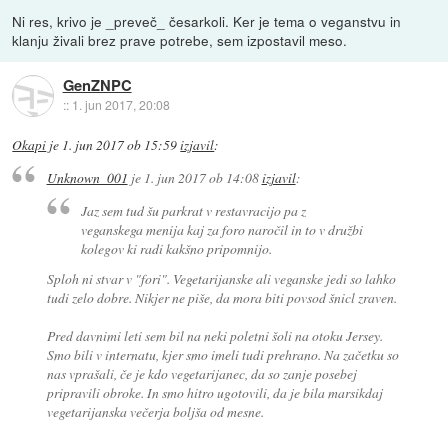
Ni res, krivo je _preveč_ česarkoli. Ker je tema o veganstvu in
klanju živali brez prave potrebe, sem izpostavil meso.
GenZNPC
::
1. jun 2017, 20:08
Okapi
je
1. jun 2017 ob 15:59
izjavil
:
Unknown_001
je
1. jun 2017 ob 14:08
izjavil
:
Jaz sem tud šu parkrat v restavracijo pa z
veganskega menija kaj za foro naročil in to v družbi
kolegov ki radi kakšno pripomnijo.
Sploh ni stvar v "fori". Vegetarijanske ali veganske jedi so lahko
tudi zelo dobre. Nikjer ne piše, da mora biti povsod šnicl zraven.
Pred davnimi leti sem bil na neki poletni šoli na otoku Jersey.
Smo bili v internatu, kjer smo imeli tudi prehrano. Na začetku so
nas vprašali, če je kdo vegetarijanec, da so zanje posebej
pripravili obroke. In smo hitro ugotovili, da je bila marsikdaj
vegetarijanska večerja boljša od mesne.