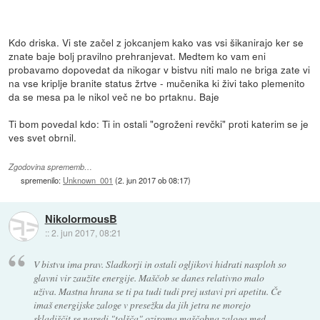
Kdo driska. Vi ste začel z jokcanjem kako vas vsi šikanirajo ker se
znate baje bolj pravilno prehranjevat. Medtem ko vam eni
probavamo dopovedat da nikogar v bistvu niti malo ne briga zate vi
na vse kriplje branite status žrtve - mučenika ki živi tako plemenito
da se mesa pa le nikol več ne bo prtaknu. Baje
Ti bom povedal kdo: Ti in ostali "ogroženi revčki" proti katerim se je
ves svet obrnil.
Zgodovina sprememb…
spremenilo:
Unknown_001
(
2. jun 2017 ob 08:17
)
NikolormousB
::
2. jun 2017, 08:21
V bistvu ima prav. Sladkorji in ostali ogljikovi hidrati nasploh so
glavni vir zaužite energije. Maščob se danes relativno malo
uživa. Mastna hrana se ti pa tudi tudi prej ustavi pri apetitu. Če
imaš energijske zaloge v presežku da jih jetra ne morejo
skladiščit se naredi "tolšča" oziroma maščobna zaloga med