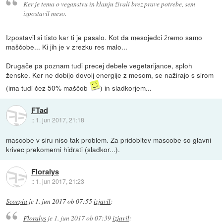
Ker je tema o veganstvu in klanju živali brez prave potrebe, sem
izpostavil meso.
Izpostavil si tisto kar ti je pasalo. Kot da mesojedci žremo samo
maščobe... Ki jih je v zrezku res malo...
Drugače pa poznam tudi precej debele vegetarijance, sploh
ženske. Ker ne dobijo dovolj energije z mesom, se nažirajo s sirom
(ima tudi čez 50% maščob
) in sladkorjem...
FTad
::
1. jun 2017, 21:18
mascobe v siru niso tak problem. Za pridobitev mascobe so glavni
krivec prekomerni hidrati (sladkor...).
Floralys
::
1. jun 2017, 21:23
Scorpia
je
1. jun 2017 ob 07:55
izjavil
:
Floralys
je
1. jun 2017 ob 07:39
izjavil
: