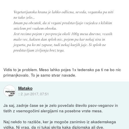
Vegetarijanska hrana je lahko odlicna, seveda, veganska pa niti
ne tako zelo...
Imam pa obcutek, da si vegani predstavljajo vsejedca s kilskim
sniclom pri vsakem obroku.
Jest recimo pojem v povprecju okoli 100g mesa dnevno, vcasih
malo vec, kaksen dan sploh nic, pojem pa kar nekaj sira in
jogurta, pa ko mi zapase, tudi nekaj kurjih jajc. Si sploh ne
predstavljam zivljenja brez tega.
Vidis to je problem. Meso lahko pojes 1x tedensko pa ti ne bo nic
primanjkovalo. To je samo stvar navade.
Matako
::
2. jun 2017, 07:51
Ja saj, zadnje čase se je zelo povečalo število psov-veganov in
tistih z vsemogočimi alergijami na posebne vrste mesa.
Naj nekdo to razišče, ker je mogoče zanimivo iz akademskega
vidika. Ni vrag, da ni tukaj skrita kaka diplomska ali dve.