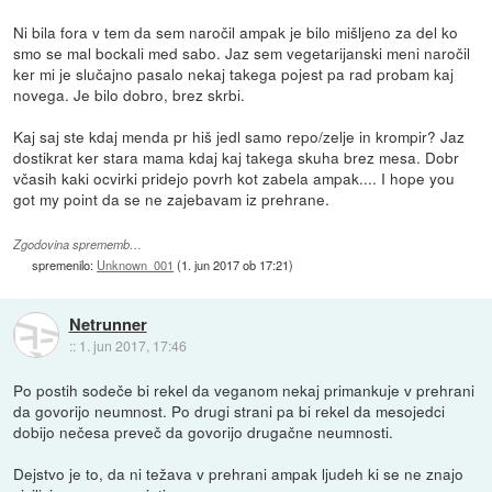
Ni bila fora v tem da sem naročil ampak je bilo mišljeno za del ko
smo se mal bockali med sabo. Jaz sem vegetarijanski meni naročil
ker mi je slučajno pasalo nekaj takega pojest pa rad probam kaj
novega. Je bilo dobro, brez skrbi.
Kaj saj ste kdaj menda pr hiš jedl samo repo/zelje in krompir? Jaz
dostikrat ker stara mama kdaj kaj takega skuha brez mesa. Dobr
včasih kaki ocvirki pridejo povrh kot zabela ampak.... I hope you
got my point da se ne zajebavam iz prehrane.
Zgodovina sprememb…
spremenilo:
Unknown_001
(
1. jun 2017 ob 17:21
)
Netrunner
::
1. jun 2017, 17:46
Po postih sodeče bi rekel da veganom nekaj primankuje v prehrani
da govorijo neumnost. Po drugi strani pa bi rekel da mesojedci
dobijo nečesa preveč da govorijo drugačne neumnosti.
Dejstvo je to, da ni težava v prehrani ampak ljudeh ki se ne znajo