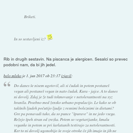
Briketi.
In so sestavljeni iz?
Rib in drugih sestavin. Na piscanca je alergicen. Sesalci so prevec
podobni nam, da bi jih jedel.
belo mleko
je
1. jun 2017 ob 23:17
izjavil
:
Do danes še nisem ugotovil, ali si čudak in potem postaneš
vegan ali postaneš vegan in nato čudak. Kura - jajce. A to danes
ni dovolj. Zdaj je že tudi tekmovanje v netolerantnosti na xyz
hranila. Posebno med žensko urbano populacijo. Le kako se ob
takšnih ljudeh počutijo ljudje z resnimi boleznimi in dietami?
Gre pa ponavadi tako, da so punce "špurave" in ne jedo vsega.
Režejo špeh stran od zrezka. Potem so vegetarijanke, kmalu
veganke in potem se pri šarlatanih testirajo za netolerantnosti.
Ker to ni dovolj ugonobijo še svoje otroke če jih imajo in jih ne