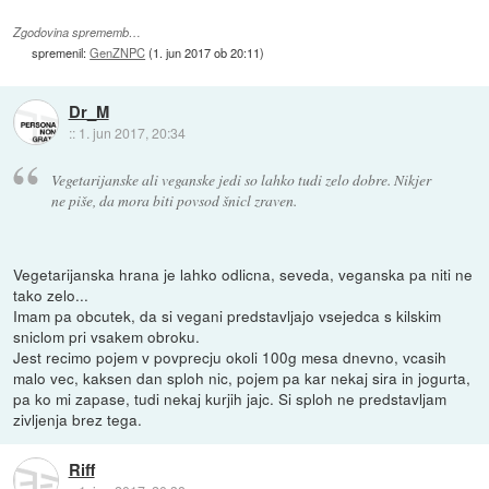
Zgodovina sprememb…
spremenil:
GenZNPC
(
1. jun 2017 ob 20:11
)
Dr_M
::
1. jun 2017, 20:34
Vegetarijanske ali veganske jedi so lahko tudi zelo dobre. Nikjer
ne piše, da mora biti povsod šnicl zraven.
Vegetarijanska hrana je lahko odlicna, seveda, veganska pa niti ne
tako zelo...
Imam pa obcutek, da si vegani predstavljajo vsejedca s kilskim
sniclom pri vsakem obroku.
Jest recimo pojem v povprecju okoli 100g mesa dnevno, vcasih
malo vec, kaksen dan sploh nic, pojem pa kar nekaj sira in jogurta,
pa ko mi zapase, tudi nekaj kurjih jajc. Si sploh ne predstavljam
zivljenja brez tega.
Riff