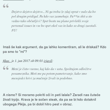
Dejstvo dejstvo dejstvo... Ni ga treba že zdaj oprat v nulo da bo
pol drugim pridigal. Pa kdo vas zasmehuje. Fu**in shit a ste
vedno tako občutljivi? Spet boste na plano privlekli svoje
personal issues in vse bo spet okol vas in kako so drugi zaostali.
FU!
Imaš še kak argument, da ga lahko komentiram, ali le driskaš? Kdo
pa smo to "mi"?
fikus_
je
1. jun 2017 ob 09:01
izjavil
:
Meni je čisto vseeno, kaj kdo da v usta. Spoštujem odločitve
posameznika. Moti me pa potem pametovanje, kako smo
mesojedci krivi za mučenje živali in podobno.
A nismo? Si moramo pokriti oči in peti lalala? Zaradi nas čuteče
živali trpijo. Krava je le sočen steak, da pa se bi kdo dotaknil
ubogega Pikija, pa bi dobil hitro pest v obraz.