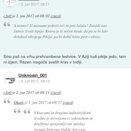
::
2. jun 2017, 08:11
c3p0
je
2. jun 2017 ob 08:02
izjavil
:
A nismo? Si moramo pokriti oči in peti lalala? Zaradi nas
čuteče živali trpijo. Krava je le sočen steak, da pa se bi kdo
dotaknil ubogega Pikija, pa bi dobil hitro pest v obraz.
Smo pač na vrhu prehrambene lestvice. V Aziji tudi pikije jedo, tam
ni izjem. Razen mogoče svetih krav v Indiji.
Unknown_001
::
2. jun 2017, 08:13
c3p0
je
2. jun 2017 ob 08:11
izjavil
:
Okapi
je
1. jun 2017 ob 09:57
izjavil
:
S kravami in drugimi industrijskimi
živalmi je dovoljeno (v zakonskem in
družbeno sprejemljivem smislu)
ravnati bistveno slabše, kot s psi,