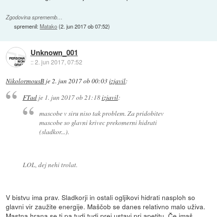
Zgodovina sprememb…
spremenil:
Matako
(
2. jun 2017 ob 07:52
)
Unknown_001
::
2. jun 2017, 07:52
NikolormousB
je
2. jun 2017 ob 00:03
izjavil
:
FTad
je
1. jun 2017 ob 21:18
izjavil
:
mascobe v siru niso tak problem. Za pridobitev
mascobe so glavni krivec prekomerni hidrati
(sladkor...).
LOL, dej nehi trolat.
V bistvu ima prav. Sladkorji in ostali ogljikovi hidrati nasploh so
glavni vir zaužite energije. Maščob se danes relativno malo uživa.
Mastna hrana se ti pa tudi tudi prej ustavi pri apetitu. Če imaš