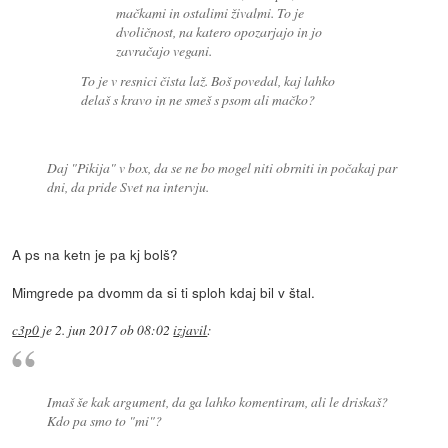
mačkami in ostalimi živalmi. To je
dvoličnost, na katero opozarjajo in jo
zavračajo vegani.
To je v resnici čista laž. Boš povedal, kaj lahko
delaš s kravo in ne smeš s psom ali mačko?
Daj "Pikija" v box, da se ne bo mogel niti obrniti in počakaj par
dni, da pride Svet na intervju.
A ps na ketn je pa kj bolš?
Mimgrede pa dvomm da si ti sploh kdaj bil v štal.
c3p0
je
2. jun 2017 ob 08:02
izjavil
:
Imaš še kak argument, da ga lahko komentiram, ali le driskaš?
Kdo pa smo to "mi"?