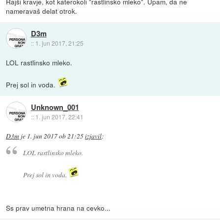
Rajši kravje, kot katerokoli "rastlinsko mleko". Upam, da ne
nameravaš delat otrok.
D3m
::
1. jun 2017, 21:25
LOL rastlinsko mleko.
Prej sol in voda.
Unknown_001
::
1. jun 2017, 22:41
D3m
je
1. jun 2017 ob 21:25
izjavil
:
LOL rastlinsko mleko.
Prej sol in voda.
Ss prav umetna hrana na cevko...