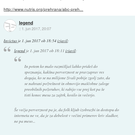
http://www.nutris.org/prehrana/abc-preh...
legend
::
1. jun 2017, 20:07
Invictus
je
1. jun 2017 ob 18:54
izjavil
:
legend
je
1. jun 2017 ob 18:11
izjavil
:
In potem ko malo razmišljaš lahko prideš do
spoznanja, kakšna perverznost se pravzaprav res
dogaja, ko se na milijone živali pobije zgolj zato, da
se nahrani požrešnost in obnovijo maščobne zaloge
preobilnih požeruhov, ki rabijo vse prej kot pa še
tisti konec mesa za zajtrk, kosilo in večerjo.
Še večja perverznost pa je, da folk kljub izobrazbi in dostopu do
interneta ne ve, da je za debelost v večini primerov kriv sladkor,
ne pa meso...