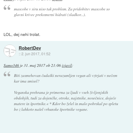
mascobe v siru niso tak problem. Za pridobitev mascobe so
glavni krivec prekomerni hidrati (sladkor...).
LOL, dej nehi trolat.
RobertDev
::
2. jun 2017, 01:52
Samo346
je
31. maj 2017 ob 21:06
izjavil
:
Biti zasmehovan čudaški nerazumljen vegan ali vztrjati v nečem
kar ima smisel?
Veganska prehrana je primerna za ljudi v vseh življenjskih
obdobjih, tudi za dojenčke, otroke, najstnike, nosečnice, doječe
matere in športnike.« * Kdor bo želel in malo pobrskal po spletu
bo z lahkoto našel vrhunske športnike vegane.