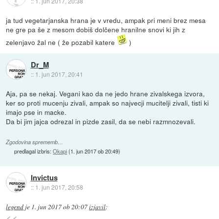
::
1. jun 2017, 20:38
ja tud vegetarjanska hrana je v vredu, ampak pri meni brez mesa
ne gre pa še z mesom dobiš dolčene hranilne snovi ki jih z
zelenjavo žal ne ( že pozabil katere
)
Dr_M
::
1. jun 2017, 20:41
Aja, pa se nekaj. Vegani kao da ne jedo hrane zivalskega izvora,
ker so proti mucenju zivali, ampak so najvecji mucitelji zivali, tisti ki
imajo pse in macke.
Da bi jim jajca odrezal in pizde zasil, da se nebi razmnozevali.
Zgodovina sprememb…
predlagal izbris:
Okapi
(
1. jun 2017 ob 20:49
)
Invictus
::
1. jun 2017, 20:58
legend
je
1. jun 2017 ob 20:07
izjavil
: