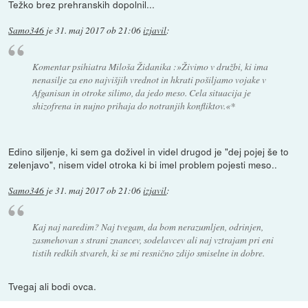
Težko brez prehranskih dopolnil...
Samo346
je
31. maj 2017 ob 21:06
izjavil
:
Komentar psihiatra Miloša Židanika :»Živimo v družbi, ki ima
nenasilje za eno najvišjih vrednot in hkrati pošiljamo vojake v
Afganisan in otroke silimo, da jedo meso. Cela situacija je
shizofrena in nujno prihaja do notranjih konfliktov.«*
Edino siljenje, ki sem ga doživel in videl drugod je "dej pojej še to
zelenjavo", nisem videl otroka ki bi imel problem pojesti meso..
Samo346
je
31. maj 2017 ob 21:06
izjavil
:
Kaj naj naredim? Naj tvegam, da bom nerazumljen, odrinjen,
zasmehovan s strani znancev, sodelavcev ali naj vztrajam pri eni
tistih redkih stvareh, ki se mi resnično zdijo smiselne in dobre.
Tvegaj ali bodi ovca.