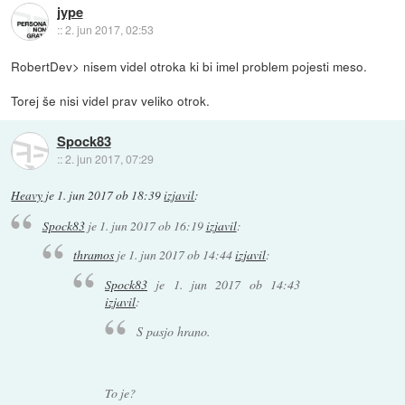
jype
::
2. jun 2017, 02:53
RobertDev> nisem videl otroka ki bi imel problem pojesti meso.
Torej še nisi videl prav veliko otrok.
Spock83
::
2. jun 2017, 07:29
Heavy
je
1. jun 2017 ob 18:39
izjavil
:
Spock83
je
1. jun 2017 ob 16:19
izjavil
:
thramos
je
1. jun 2017 ob 14:44
izjavil
:
Spock83
je
1. jun 2017 ob 14:43
izjavil
:
S pasjo hrano.
To je?