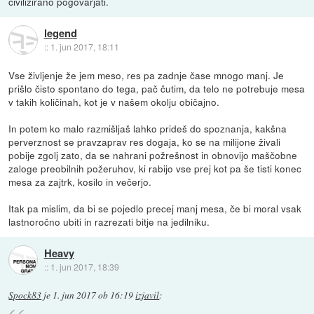
civilizirano pogovarjati.
legend
::
1. jun 2017, 18:11
Vse življenje že jem meso, res pa zadnje čase mnogo manj. Je
prišlo čisto spontano do tega, pač čutim, da telo ne potrebuje mesa
v takih količinah, kot je v našem okolju običajno.
In potem ko malo razmišljaš lahko prideš do spoznanja, kakšna
perverznost se pravzaprav res dogaja, ko se na milijone živali
pobije zgolj zato, da se nahrani požrešnost in obnovijo maščobne
zaloge preobilnih požeruhov, ki rabijo vse prej kot pa še tisti konec
mesa za zajtrk, kosilo in večerjo.
Itak pa mislim, da bi se pojedlo precej manj mesa, če bi moral vsak
lastnoročno ubiti in razrezati bitje na jedilniku.
Heavy
::
1. jun 2017, 18:39
Spock83
je
1. jun 2017 ob 16:19
izjavil
: