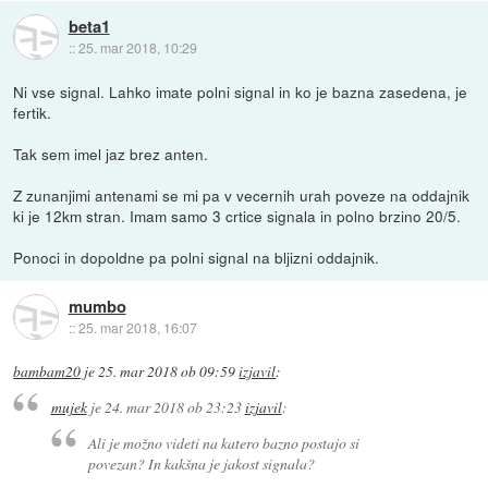
beta1
::
25. mar 2018, 10:29
Ni vse signal. Lahko imate polni signal in ko je bazna zasedena, je
fertik.
Tak sem imel jaz brez anten.
Z zunanjimi antenami se mi pa v vecernih urah poveze na oddajnik
ki je 12km stran. Imam samo 3 crtice signala in polno brzino 20/5.
Ponoci in dopoldne pa polni signal na bljizni oddajnik.
mumbo
::
25. mar 2018, 16:07
bambam20
je
25. mar 2018 ob 09:59
izjavil
:
mujek
je
24. mar 2018 ob 23:23
izjavil
:
Ali je možno videti na katero bazno postajo si
povezan? In kakšna je jakost signala?