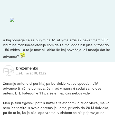
a kaj pomaga če se bunim na A1 al nima smisla? paket mam 20/5.
vidim na mobilna-telefonija.com da za moj oddajnik piše hitrost do
150 mbit/s - a to je max ali lahko še kaj povečajo, ali morajo dat lte
advance?
brez-imenko
::
24. mar 2018, 12:22
Zunanje antene si porihtaj pa bo vleklo kot se spodobi. LTA
advance ti nič ne pomaga, če imaš v napravi sedaj samo dve
anteni. LTE kategorije 11 pa še en lep čas neboš videl.
Men je tudi trgovski potnik kazal s telefonom 35 M dolvleka, ma ko
sem jaz testiral s svojo opremo je komaj prilezlo do 20 M dolvleka,
pa še to le, ko je bilo lepo vreme, v slabem se niti pripravljat ne