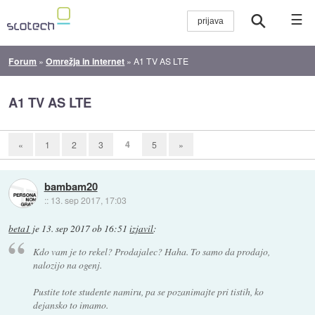
☰
Forum
»
Omrežja in internet
»
A1 TV AS LTE
A1 TV AS LTE
4
«
1
2
3
5
»
bambam20
::
13. sep 2017, 17:03
beta1
je
13. sep 2017 ob 16:51
izjavil
:
Kdo vam je to rekel? Prodajalec? Haha. To samo da prodajo,
nalozijo na ogenj.
Pustite tote studente namiru, pa se pozanimajte pri tistih, ko
dejansko to imamo.