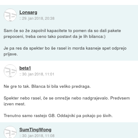
Lonsarg
::
29. jan 2018, 20:38
Sam če so že zapolnil kapacitete to pomen da so dali pakete
prepoceni, treba ceno tako postavt da je lih bilanca:)
Je pa res da spekter bo še rasel in morda kasneje spet odprejo
prijave.
beta1
::
30. jan 2018, 11:01
Ne gre to tak. Bilanca bi bila veliko predraga.
Spekter nebo rasel, če se omrežje nebo nadgrajevalo. Predvsem
izven mest.
Trenutno samo rastejo GB. Oddajniki pa pokajo po šivih.
SumTingWong
::
30. jan 2018, 11:08