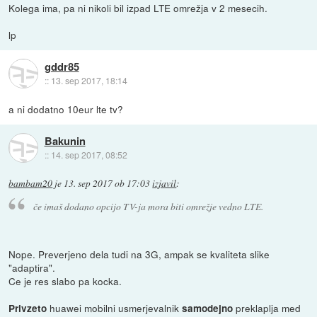
Kolega ima, pa ni nikoli bil izpad LTE omrežja v 2 mesecih.
lp
gddr85
::
13. sep 2017, 18:14
a ni dodatno 10eur lte tv?
Bakunin
::
14. sep 2017, 08:52
bambam20
je
13. sep 2017 ob 17:03
izjavil
:
če imaš dodano opcijo TV-ja mora biti omrežje vedno LTE.
Nope. Preverjeno dela tudi na 3G, ampak se kvaliteta slike
"adaptira".
Ce je res slabo pa kocka.
huawei mobilni usmerjevalnik
preklaplja med
Privzeto
samodejno