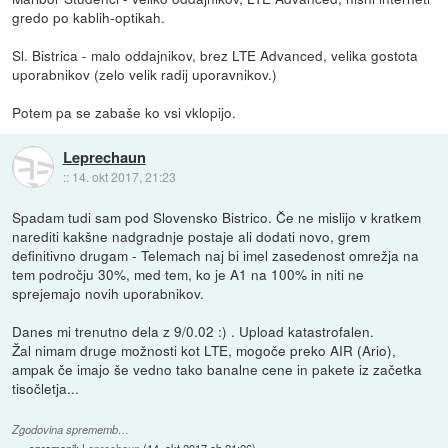
gredo po kablih-optikah.
Sl. Bistrica - malo oddajnikov, brez LTE Advanced, velika gostota
uporabnikov (zelo velik radij uporavnikov.)
Potem pa se zabaše ko vsi vklopijo.
Leprechaun
::
14. okt 2017, 21:23
Spadam tudi sam pod Slovensko Bistrico. Če ne mislijo v kratkem
narediti kakšne nadgradnje postaje ali dodati novo, grem
definitivno drugam - Telemach naj bi imel zasedenost omrežja na
tem področju 30%, med tem, ko je A1 na 100% in niti ne
sprejemajo novih uporabnikov.
Danes mi trenutno dela z 9/0.02 :) . Upload katastrofalen.
Žal nimam druge možnosti kot LTE, mogoče preko AIR (Ario),
ampak če imajo še vedno tako banalne cene in pakete iz začetka
tisočletja...
Zgodovina sprememb…
spremenil:
Leprechaun
(
14. okt 2017 ob 21:26
)