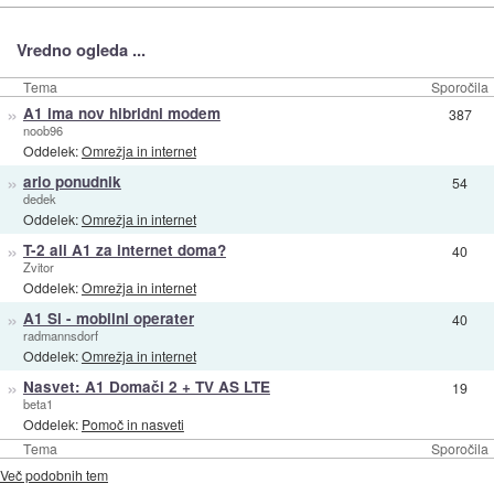
Vredno ogleda ...
Tema
Sporočila
»
A1 ima nov hibridni modem
387
noob96
Oddelek:
Omrežja in internet
»
ario ponudnik
54
dedek
Oddelek:
Omrežja in internet
»
T-2 ali A1 za internet doma?
40
Zvitor
Oddelek:
Omrežja in internet
»
A1 Si - mobilni operater
40
radmannsdorf
Oddelek:
Omrežja in internet
»
Nasvet: A1 Domači 2 + TV AS LTE
19
beta1
Oddelek:
Pomoč in nasveti
Tema
Sporočila
Več podobnih tem