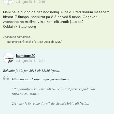
::
31. jan 2018, 12:19
Meni pa je čudno da čez noč nekaj ukinejo. Pred dobrim mesecem
hitrost17.5mbps ,naenkrat pa 2-3 največ 5 mbps. Odgovor,
zabasano ne mislimo v kratkem nič uredit j....e se?
Oddajnik Štatenberg
Zgodovina sprememb…
spremenilo:
Gtonek1
(
31. jan 2018 ob 12:20
)
bambam20
::
31. jan 2018, 13:21
Bakunin
je
30. jan 2018 ob 13:30
izjavil
:
https://www.a1.si/mobilni-internet/doma...
"Pri porabljeni količini 200 GB se hitrost prenosa podatkov
zniža na 2/1 Mbit/s."
2/1 - kar je še vedno dovolj, da gledaš Mobio ali Netflix.