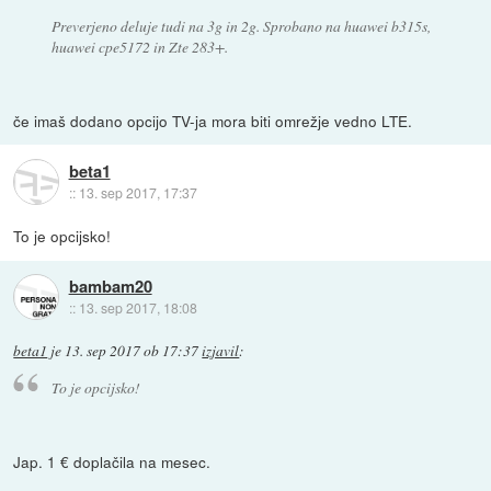
Preverjeno deluje tudi na 3g in 2g. Sprobano na huawei b315s,
huawei cpe5172 in Zte 283+.
če imaš dodano opcijo TV-ja mora biti omrežje vedno LTE.
beta1
::
13. sep 2017, 17:37
To je opcijsko!
bambam20
::
13. sep 2017, 18:08
beta1
je
13. sep 2017 ob 17:37
izjavil
:
To je opcijsko!
Jap. 1 € doplačila na mesec.