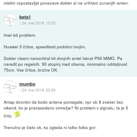
mislim vzpostavljat povezave dokler si ne urihtam zunanjih anten.
beta1
::
24. mar 2018, 15:25
Imel isti problem.
Huawei 3 črtice, speedtesti podobni tvojim.
Dokler nisem namontiral kit dvojnih antel Iskrat P56 MIMO. Pa
naredil po regelcih. 90 stopinj med obema, minimalno oddaljnost
75cm. Vse črtice, brzine OK.
mumbo
::
24. mar 2018, 22:29
Amap dvomim da bodo antene pomagale, npr ob 8 zvečer čez
vikend, ko je prezasedeno omrežje? Ni problem v signalu, ta je 5
črtic.
Trenutno je čisto ok, ko zgleda ni tolko folka gor: