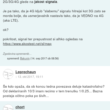
2G/3G/4G glede na
.
jakost signala
Je pa tako, da je 4G kljub "slabemu" signalu hitrejsi kot 3G zato se
morda bolje, da usmerjevalnik nastavis tako, da je VEDNO na 4G
(aka LTE).
ok?
pokritost, signal ter prepustnost si alhko ogledas na
https://www.akostest.net/sl/map
Zgodovina sprememb…
spremenil:
Bakunin
(
14. sep 2017 ob 08:56
)
Leprechaun
::
13. okt 2017, 19:11
Še kdo opaža, da ob koncu tedna povezava deluje katastrofalno?
Od deklariranih 10/3 imam recimo v tem trenutku 1/0.25... Bazna
postaja očitno poka po šivih...
chort