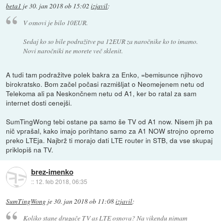
beta1
je
30. jan 2018 ob 15:02
izjavil
:
V osnovi je bilo 10EUR.
Sedaj ko so bile podražitve pa 12EUR za naročnike ko to imamo.
Novi naročniki ne morete več sklenit.
A tudi tam podražitve polek bakra za Enko, =bemisunce njihovo
birokratsko. Bom začel počasi razmišljat o Neomejenem netu od
Telekoma ali pa Neskončnem netu od A1, ker bo ratal za sam
internet dosti cenejši.
SumTingWong tebi ostane pa samo še TV od A1 now. Nisem jih pa
nič vprašal, kako imajo porihtano samo za A1 NOW strojno opremo
preko LTEja. Najbrž ti morajo dati LTE router in STB, da vse skupaj
priklopiš na TV.
brez-imenko
::
12. feb 2018, 06:35
SumTingWong
je
30. jan 2018 ob 11:08
izjavil
:
Koliko stane drugače TV as LTE osnova? Na vikendu nimam