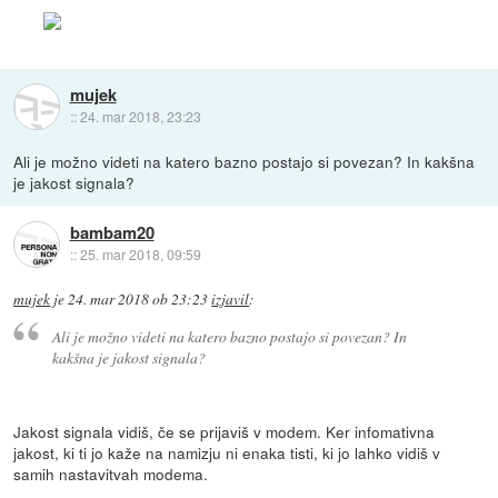
mujek
::
24. mar 2018, 23:23
Ali je možno videti na katero bazno postajo si povezan? In kakšna
je jakost signala?
bambam20
::
25. mar 2018, 09:59
mujek
je
24. mar 2018 ob 23:23
izjavil
:
Ali je možno videti na katero bazno postajo si povezan? In
kakšna je jakost signala?
Jakost signala vidiš, če se prijaviš v modem. Ker infomativna
jakost, ki ti jo kaže na namizju ni enaka tisti, ki jo lahko vidiš v
samih nastavitvah modema.