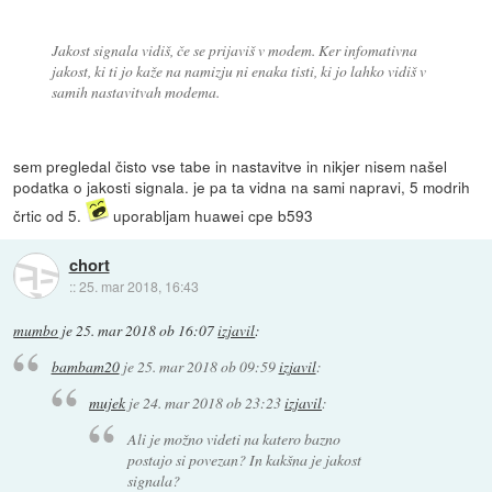
Jakost signala vidiš, če se prijaviš v modem. Ker infomativna
jakost, ki ti jo kaže na namizju ni enaka tisti, ki jo lahko vidiš v
samih nastavitvah modema.
sem pregledal čisto vse tabe in nastavitve in nikjer nisem našel
podatka o jakosti signala. je pa ta vidna na sami napravi, 5 modrih
črtic od 5.
uporabljam huawei cpe b593
chort
::
25. mar 2018, 16:43
mumbo
je
25. mar 2018 ob 16:07
izjavil
:
bambam20
je
25. mar 2018 ob 09:59
izjavil
:
mujek
je
24. mar 2018 ob 23:23
izjavil
:
Ali je možno videti na katero bazno
postajo si povezan? In kakšna je jakost
signala?