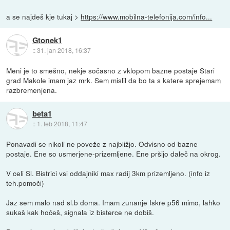
a se najdeš kje tukaj >
https://www.mobilna-telefonija.com/info...
Gtonek1
::
31. jan 2018, 16:37
Meni je to smešno, nekje sočasno z vklopom bazne postaje Stari
grad Makole imam jaz mrk. Sem mislil da bo ta s katere sprejemam
razbremenjena.
beta1
::
1. feb 2018, 11:47
Ponavadi se nikoli ne poveže z najbližjo. Odvisno od bazne
postaje. Ene so usmerjene-prizemljene. Ene pršijo daleč na okrog.
V celi Sl. Bistrici vsi oddajniki max radij 3km prizemljeno. (info iz
teh.pomoči)
Jaz sem malo nad sl.b doma. Imam zunanje Iskre p56 mimo, lahko
sukaš kak hočeš, signala iz bisterce ne dobiš.