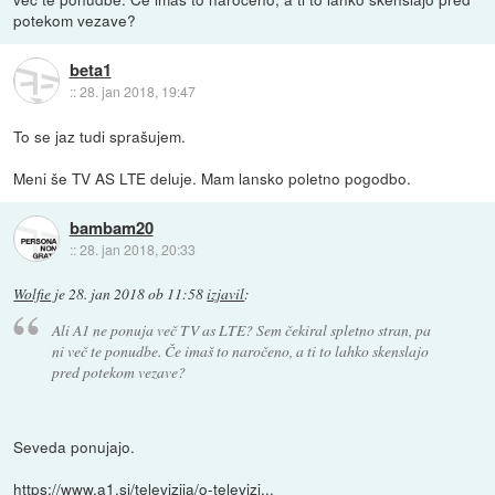
potekom vezave?
beta1
::
28. jan 2018, 19:47
To se jaz tudi sprašujem.
Meni še TV AS LTE deluje. Mam lansko poletno pogodbo.
bambam20
::
28. jan 2018, 20:33
Wolfie
je
28. jan 2018 ob 11:58
izjavil
:
Ali A1 ne ponuja več TV as LTE? Sem čekiral spletno stran, pa
ni več te ponudbe. Če imaš to naročeno, a ti to lahko skenslajo
pred potekom vezave?
Seveda ponujajo.
https://www.a1.si/televizija/o-televizi...