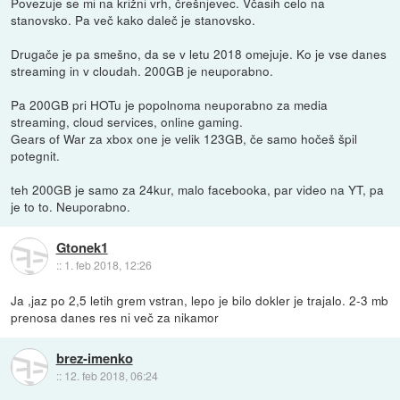
Povezuje se mi na križni vrh, črešnjevec. Včasih celo na
stanovsko. Pa več kako daleč je stanovsko.
Drugače je pa smešno, da se v letu 2018 omejuje. Ko je vse danes
streaming in v cloudah. 200GB je neuporabno.
Pa 200GB pri HOTu je popolnoma neuporabno za media
streaming, cloud services, online gaming.
Gears of War za xbox one je velik 123GB, če samo hočeš špil
potegnit.
teh 200GB je samo za 24kur, malo facebooka, par video na YT, pa
je to to. Neuporabno.
Gtonek1
::
1. feb 2018, 12:26
Ja ,jaz po 2,5 letih grem vstran, lepo je bilo dokler je trajalo. 2-3 mb
prenosa danes res ni več za nikamor
brez-imenko
::
12. feb 2018, 06:24