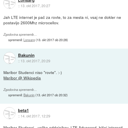
::
13. okt 2017, 20:27
Jah LTE internet je pač za rovte, to za mesta ni, vsaj ne dokler ne
postavijo 2600Mhz microcellov.
Zgodovina sprememb…
spremenil:
Lonsarg
(
13. okt 2017 ob 20:28
)
Bakunin
::
13. okt 2017, 20:29
Maribor Studenci niso "rovte". :-)
Maribor @ Wikipedia
Zgodovina sprememb…
spremenil:
Bakunin
(
13. okt 2017 ob 20:32
)
beta1
::
14. okt 2017, 12:29
Maribor Studenci - veliko oddajnikov, LTE Advanced, hišni interneti