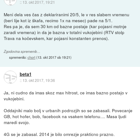
::
13. okt 2017, 19:21
Meni dela ves čas z deklariranimi 20/5, le v res slabem vremenu
(beri lije kot iz škafa, recimo 1x na mesec) pade na 5/1.
Res pa je, da sem 30 km od bazne postaje (kar pojasni motnje
zaradi vremena) in da je bazna v totalni vukojebini (RTV stolp
Trava na kočevskem, kar pojasni konstanten prenos).
Zgodovina sprememb…
spremenilo:
chort
(
13. okt 2017 ob 19:21
)
beta1
::
13. okt 2017, 19:36
Ja, ni cudno da imas skoz max hitrost, ce imas bazno postajo v
vukojebini.
Oddajniki malo bolj v urbanih podrozjih so se zabasali. Povecanje
GB, hot hofer, bob, facebook na vsakem telefonu.... Masa ljudi
maredi svojo.
4G se je zabasal. 2014 je bilo omrezje prakticno prazno.