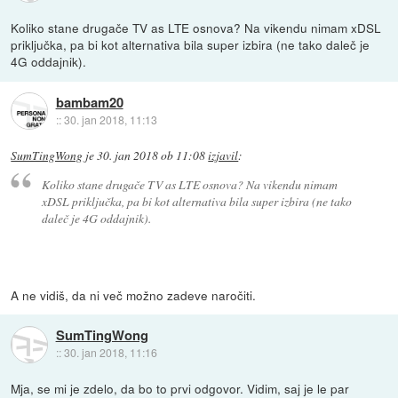
Koliko stane drugače TV as LTE osnova? Na vikendu nimam xDSL
priključka, pa bi kot alternativa bila super izbira (ne tako daleč je
4G oddajnik).
bambam20
::
30. jan 2018, 11:13
SumTingWong
je
30. jan 2018 ob 11:08
izjavil
:
Koliko stane drugače TV as LTE osnova? Na vikendu nimam
xDSL priključka, pa bi kot alternativa bila super izbira (ne tako
daleč je 4G oddajnik).
A ne vidiš, da ni več možno zadeve naročiti.
SumTingWong
::
30. jan 2018, 11:16
Mja, se mi je zdelo, da bo to prvi odgovor. Vidim, saj je le par