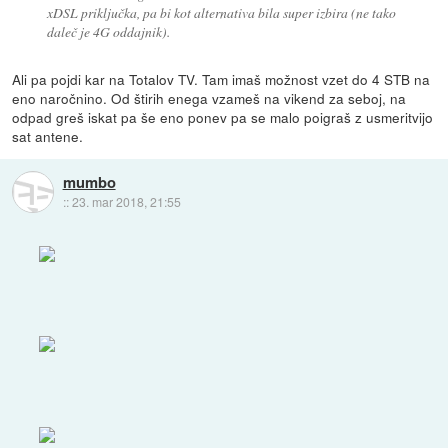
xDSL priključka, pa bi kot alternativa bila super izbira (ne tako
daleč je 4G oddajnik).
Ali pa pojdi kar na Totalov TV. Tam imaš možnost vzet do 4 STB na
eno naročnino. Od štirih enega vzameš na vikend za seboj, na
odpad greš iskat pa še eno ponev pa se malo poigraš z usmeritvijo
sat antene.
mumbo
::
23. mar 2018, 21:55