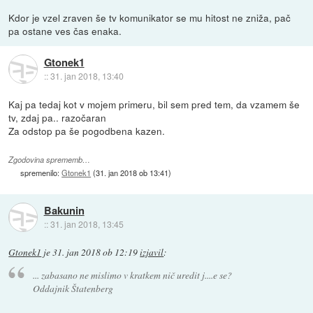
Kdor je vzel zraven še tv komunikator se mu hitost ne zniža, pač
pa ostane ves čas enaka.
Gtonek1
::
31. jan 2018, 13:40
Kaj pa tedaj kot v mojem primeru, bil sem pred tem, da vzamem še
tv, zdaj pa.. razočaran
Za odstop pa še pogodbena kazen.
Zgodovina sprememb…
spremenilo:
Gtonek1
(
31. jan 2018 ob 13:41
)
Bakunin
::
31. jan 2018, 13:45
Gtonek1
je
31. jan 2018 ob 12:19
izjavil
:
... zabasano ne mislimo v kratkem nič uredit j....e se?
Oddajnik Štatenberg