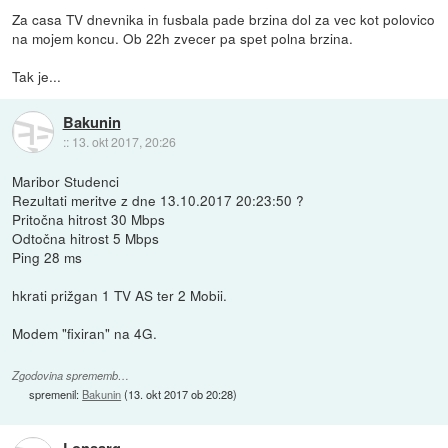
Za casa TV dnevnika in fusbala pade brzina dol za vec kot polovico
na mojem koncu. Ob 22h zvecer pa spet polna brzina.
Tak je...
Bakunin
::
13. okt 2017, 20:26
Maribor Studenci
Rezultati meritve z dne 13.10.2017 20:23:50 ?
Pritočna hitrost 30 Mbps
Odtočna hitrost 5 Mbps
Ping 28 ms
hkrati prižgan 1 TV AS ter 2 Mobii.
Modem "fixiran" na 4G.
Zgodovina sprememb…
spremenil:
Bakunin
(
13. okt 2017 ob 20:28
)
Lonsarg