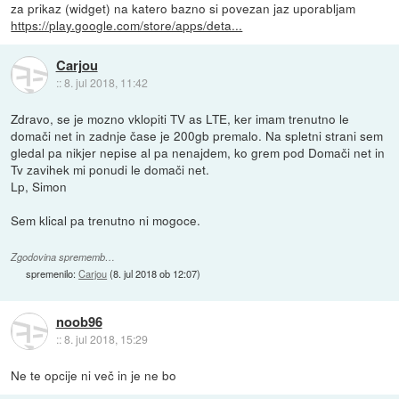
za prikaz (widget) na katero bazno si povezan jaz uporabljam
https://play.google.com/store/apps/deta...
Carjou
::
8. jul 2018, 11:42
Zdravo, se je mozno vklopiti TV as LTE, ker imam trenutno le
domači net in zadnje čase je 200gb premalo. Na spletni strani sem
gledal pa nikjer nepise al pa nenajdem, ko grem pod Domači net in
Tv zavihek mi ponudi le domači net.
Lp, Simon
Sem klical pa trenutno ni mogoce.
Zgodovina sprememb…
spremenilo:
Carjou
(
8. jul 2018 ob 12:07
)
noob96
::
8. jul 2018, 15:29
Ne te opcije ni več in je ne bo