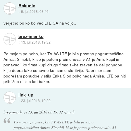
Bakunin
::
9. jul 2018, 08:46
verjetno bo ko bo več LTE CA na voljo..
brez-imenko
::
13. jul 2018, 19:32
Po mojem pa nebo, ker TV AS LTE je bila prvotno pogruntavščina
Amisa. Simobil, ki se je potem preimenoval v A1 je Amis kupil in
ponavadi, ko firma kupi drugo firmo z=be zraven še del ponudbe,
ki je dobra tako cenovno kot samo storitvijo. Naprimer sam
pogrešam ponudbe v stilu Enka S od pokojnega Amisa. LTE pa niti
približno ni isto kot baker.
link_up
::
23. jul 2018, 10:20
brez-imenko
je
13. jul 2018 ob 19:32
izjavil
:
Po mojem pa nebo, ker TV AS LTE je bila prvotno
pogruntavščina Amisa. Simobil, ki se je potem preimenoval v A1