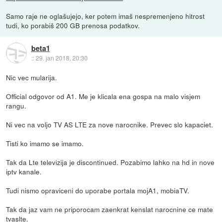
Samo raje ne oglašujejo, ker potem imaš nespremenjeno hitrost
tudi, ko porabiš 200 GB prenosa podatkov.
beta1
::
29. jan 2018, 20:30
Nic vec mularija.
Official odgovor od A1. Me je klicala ena gospa na malo visjem
rangu.
Ni vec na voljo TV AS LTE za nove narocnike. Prevec slo kapaciet.
Tisti ko imamo se imamo.
Tak da Lte televizija je discontinued. Pozabimo lahko na hd in nove
iptv kanale.
Tudi nismo opraviceni do uporabe portala mojA1, mobiaTV.
Tak da jaz vam ne priporocam zaenkrat kenslat narocnine ce mate
tvaslte.