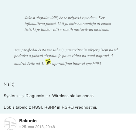
Jakost signala vidiš, če se prijaviš v modem. Ker
infomativna jakost, ki ti jo kaže na namizju ni enaka
tisti, ki jo lahko vidiš v samih nastavitvah modema.
sem pregledal čisto vse tabe in nastavitve in nikjer nisem našel
podatka o jakosti signala. je pa ta vidna na sami napravi, 5
modrih črtic od 5.
uporabljam huawei cpe b593
Nisi :)
System --> Diagnosis --> Wireless status check
Dobiš tabelo z RSSI, RSRP in RSRQ vrednostmi.
Bakunin
::
25. mar 2018, 20:48