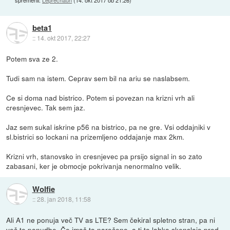
beta1
::
14. okt 2017, 22:27
Potem sva ze 2.
Tudi sam na istem. Ceprav sem bil na ariu se naslabsem.
Ce si doma nad bistrico. Potem si povezan na krizni vrh ali
cresnjevec. Tak sem jaz.
Jaz sem sukal iskrine p56 na bistrico, pa ne gre. Vsi oddajniki v
sl.bistrici so lockani na prizemljeno oddajanje max 2km.
Krizni vrh, stanovsko in cresnjevec pa prsijo signal in so zato
zabasani, ker je obmocje pokrivanja nenormalno velik.
Wolfie
::
28. jan 2018, 11:58
Ali A1 ne ponuja več TV as LTE? Sem čekiral spletno stran, pa ni
več te ponudbe. Če imaš to naročeno, a ti to lahko skenslajo pred