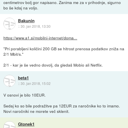
centimetrov bolj gor napisano. Zanima me za v prihodnje, sigurno
bo še kdaj na voljo.
Bakunin
::
30. jan 2018, 13:30
https://www.a1.si/mobilni-internet/doma...
"Pri porabljeni količini 200 GB se hitrost prenosa podatkov zniža na
2/1 Mbit/s."
2/1 - kar je še vedno dovolj, da gledaš Mobio ali Netflix.
beta1
::
30. jan 2018, 15:02
V osnovi je bilo 10EUR.
Sedaj ko so bile podražitve pa 12EUR za naročnike ko to imamo.
Novi naročniki ne morete več sklenit.
Gtonek1