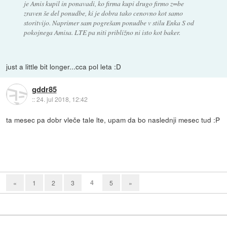
je Amis kupil in ponavadi, ko firma kupi drugo firmo z=be
zraven še del ponudbe, ki je dobra tako cenovno kot samo
storitvijo. Naprimer sam pogrešam ponudbe v stilu Enka S od
pokojnega Amisa. LTE pa niti približno ni isto kot baker.
just a little bit longer...cca pol leta :D
gddr85
::
24. jul 2018, 12:42
ta mesec pa dobr vleče tale lte, upam da bo naslednji mesec tud :P
4
«
1
2
3
5
»