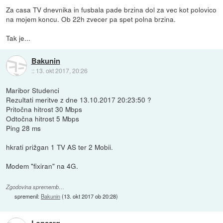
Za casa TV dnevnika in fusbala pade brzina dol za vec kot polovico
na mojem koncu. Ob 22h zvecer pa spet polna brzina.
Tak je...
Bakunin
::
13. okt 2017, 20:26
Maribor Studenci
Rezultati meritve z dne 13.10.2017 20:23:50 ?
Pritočna hitrost 30 Mbps
Odtočna hitrost 5 Mbps
Ping 28 ms
hkrati prižgan 1 TV AS ter 2 Mobii.
Modem "fixiran" na 4G.
Zgodovina sprememb…
spremenil:
Bakunin
(
13. okt 2017 ob 20:28
)
Lonsarg