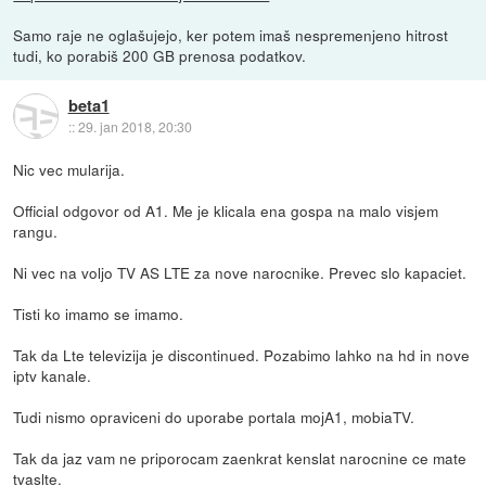
Samo raje ne oglašujejo, ker potem imaš nespremenjeno hitrost
tudi, ko porabiš 200 GB prenosa podatkov.
beta1
::
29. jan 2018, 20:30
Nic vec mularija.
Official odgovor od A1. Me je klicala ena gospa na malo visjem
rangu.
Ni vec na voljo TV AS LTE za nove narocnike. Prevec slo kapaciet.
Tisti ko imamo se imamo.
Tak da Lte televizija je discontinued. Pozabimo lahko na hd in nove
iptv kanale.
Tudi nismo opraviceni do uporabe portala mojA1, mobiaTV.
Tak da jaz vam ne priporocam zaenkrat kenslat narocnine ce mate
tvaslte.