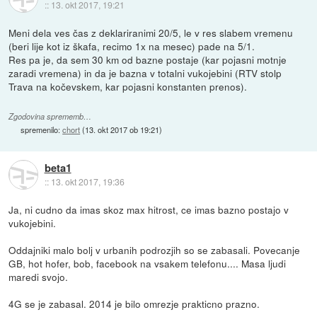
::
13. okt 2017, 19:21
Meni dela ves čas z deklariranimi 20/5, le v res slabem vremenu
(beri lije kot iz škafa, recimo 1x na mesec) pade na 5/1.
Res pa je, da sem 30 km od bazne postaje (kar pojasni motnje
zaradi vremena) in da je bazna v totalni vukojebini (RTV stolp
Trava na kočevskem, kar pojasni konstanten prenos).
Zgodovina sprememb…
spremenilo:
chort
(
13. okt 2017 ob 19:21
)
beta1
::
13. okt 2017, 19:36
Ja, ni cudno da imas skoz max hitrost, ce imas bazno postajo v
vukojebini.
Oddajniki malo bolj v urbanih podrozjih so se zabasali. Povecanje
GB, hot hofer, bob, facebook na vsakem telefonu.... Masa ljudi
maredi svojo.
4G se je zabasal. 2014 je bilo omrezje prakticno prazno.