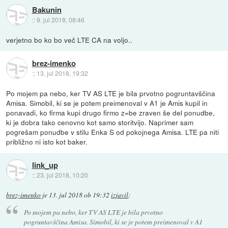
Bakunin
::
9. jul 2018, 08:46
verjetno bo ko bo več LTE CA na voljo..
brez-imenko
::
13. jul 2018, 19:32
Po mojem pa nebo, ker TV AS LTE je bila prvotno pogruntavščina
Amisa. Simobil, ki se je potem preimenoval v A1 je Amis kupil in
ponavadi, ko firma kupi drugo firmo z=be zraven še del ponudbe,
ki je dobra tako cenovno kot samo storitvijo. Naprimer sam
pogrešam ponudbe v stilu Enka S od pokojnega Amisa. LTE pa niti
približno ni isto kot baker.
link_up
::
23. jul 2018, 10:20
brez-imenko
je
13. jul 2018 ob 19:32
izjavil
:
Po mojem pa nebo, ker TV AS LTE je bila prvotno
pogruntavščina Amisa. Simobil, ki se je potem preimenoval v A1