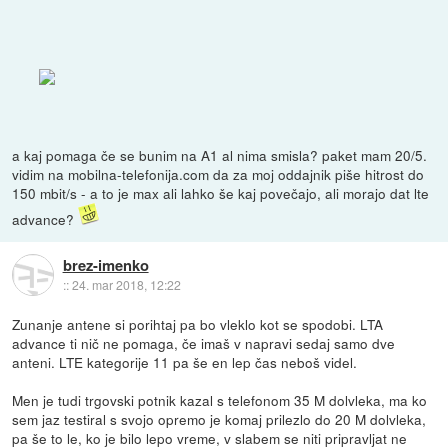
a kaj pomaga če se bunim na A1 al nima smisla? paket mam 20/5.
vidim na mobilna-telefonija.com da za moj oddajnik piše hitrost do
150 mbit/s - a to je max ali lahko še kaj povečajo, ali morajo dat lte
advance?
brez-imenko
::
24. mar 2018, 12:22
Zunanje antene si porihtaj pa bo vleklo kot se spodobi. LTA
advance ti nič ne pomaga, če imaš v napravi sedaj samo dve
anteni. LTE kategorije 11 pa še en lep čas neboš videl.
Men je tudi trgovski potnik kazal s telefonom 35 M dolvleka, ma ko
sem jaz testiral s svojo opremo je komaj prilezlo do 20 M dolvleka,
pa še to le, ko je bilo lepo vreme, v slabem se niti pripravljat ne