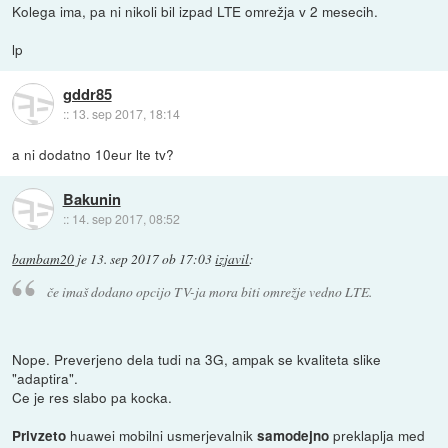
Kolega ima, pa ni nikoli bil izpad LTE omrežja v 2 mesecih.
lp
gddr85
::
13. sep 2017, 18:14
a ni dodatno 10eur lte tv?
Bakunin
::
14. sep 2017, 08:52
bambam20
je
13. sep 2017 ob 17:03
izjavil
:
če imaš dodano opcijo TV-ja mora biti omrežje vedno LTE.
Nope. Preverjeno dela tudi na 3G, ampak se kvaliteta slike
"adaptira".
Ce je res slabo pa kocka.
huawei mobilni usmerjevalnik
preklaplja med
Privzeto
samodejno