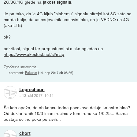
2G/3G/4G glede na
.
jakost signala
Je pa tako, da je 4G kljub "slabemu" signalu hitrejsi kot 3G zato se
morda bolje, da usmerjevalnik nastavis tako, da je VEDNO na 4G
(aka LTE).
ok?
pokritost, signal ter prepustnost si alhko ogledas na
https://www.akostest.net/sl/map
Zgodovina sprememb…
spremenil:
Bakunin
(
14. sep 2017 ob 08:56
)
Leprechaun
::
13. okt 2017, 19:11
Še kdo opaža, da ob koncu tedna povezava deluje katastrofalno?
Od deklariranih 10/3 imam recimo v tem trenutku 1/0.25... Bazna
postaja očitno poka po šivih...
chort