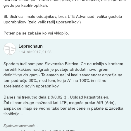
gredo po kablih-optikah.
Sl. Bistrica - malo oddajnikov, brez LTE Advanced, velika gostota
uporabnikov (zelo velik radij uporavnikov.)
Potem pa se zabaše ko vsi vklopijo.
Leprechaun
::
14. okt 2017, 21:23
Spadam tudi sam pod Slovensko Bistrico. Če ne mislijo v kratkem
narediti kakšne nadgradnje postaje ali dodati novo, grem
definitivno drugam - Telemach naj bi imel zasedenost omrežja na
tem področju 30%, med tem, ko je A1 na 100% in niti ne
sprejemajo novih uporabnikov.
Danes mi trenutno dela z 9/0.02 :) . Upload katastrofalen.
Žal nimam druge možnosti kot LTE, mogoče preko AIR (Ario),
ampak če imajo še vedno tako banalne cene in pakete iz začetka
tisočletja...
Zgodovina sprememb…
spremenil:
Leprechaun
(
14. okt 2017 ob 21:26
)