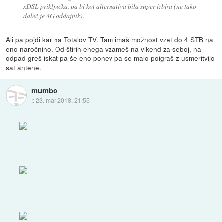
xDSL priključka, pa bi kot alternativa bila super izbira (ne tako
daleč je 4G oddajnik).
Ali pa pojdi kar na Totalov TV. Tam imaš možnost vzet do 4 STB na
eno naročnino. Od štirih enega vzameš na vikend za seboj, na
odpad greš iskat pa še eno ponev pa se malo poigraš z usmeritvijo
sat antene.
mumbo
::
23. mar 2018, 21:55