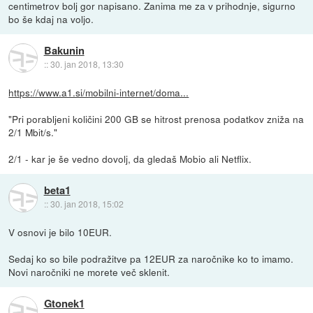
centimetrov bolj gor napisano. Zanima me za v prihodnje, sigurno
bo še kdaj na voljo.
Bakunin
::
30. jan 2018, 13:30
https://www.a1.si/mobilni-internet/doma...
"Pri porabljeni količini 200 GB se hitrost prenosa podatkov zniža na
2/1 Mbit/s."
2/1 - kar je še vedno dovolj, da gledaš Mobio ali Netflix.
beta1
::
30. jan 2018, 15:02
V osnovi je bilo 10EUR.
Sedaj ko so bile podražitve pa 12EUR za naročnike ko to imamo.
Novi naročniki ne morete več sklenit.
Gtonek1