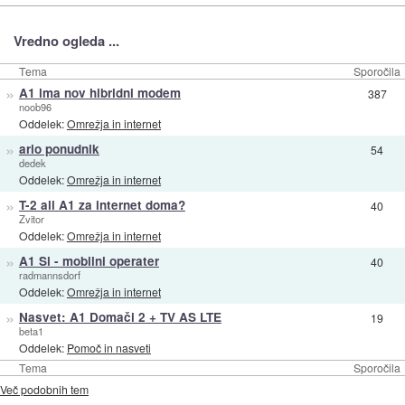
Vredno ogleda ...
Tema
Sporočila
»
A1 ima nov hibridni modem
387
noob96
Oddelek:
Omrežja in internet
»
ario ponudnik
54
dedek
Oddelek:
Omrežja in internet
»
T-2 ali A1 za internet doma?
40
Zvitor
Oddelek:
Omrežja in internet
»
A1 Si - mobilni operater
40
radmannsdorf
Oddelek:
Omrežja in internet
»
Nasvet: A1 Domači 2 + TV AS LTE
19
beta1
Oddelek:
Pomoč in nasveti
Tema
Sporočila
Več podobnih tem