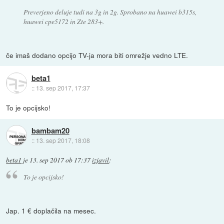
Preverjeno deluje tudi na 3g in 2g. Sprobano na huawei b315s,
huawei cpe5172 in Zte 283+.
če imaš dodano opcijo TV-ja mora biti omrežje vedno LTE.
beta1
::
13. sep 2017, 17:37
To je opcijsko!
bambam20
::
13. sep 2017, 18:08
beta1
je
13. sep 2017 ob 17:37
izjavil
:
To je opcijsko!
Jap. 1 € doplačila na mesec.