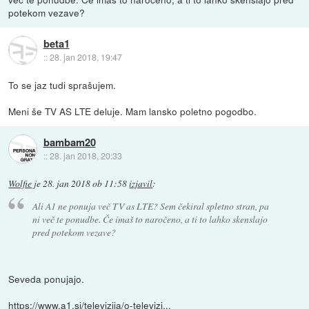
potekom vezave?
beta1
::
28. jan 2018, 19:47
To se jaz tudi sprašujem.
Meni še TV AS LTE deluje. Mam lansko poletno pogodbo.
bambam20
::
28. jan 2018, 20:33
Wolfie
je
28. jan 2018 ob 11:58
izjavil
:
Ali A1 ne ponuja več TV as LTE? Sem čekiral spletno stran, pa
ni več te ponudbe. Če imaš to naročeno, a ti to lahko skenslajo
pred potekom vezave?
Seveda ponujajo.
https://www.a1.si/televizija/o-televizi...