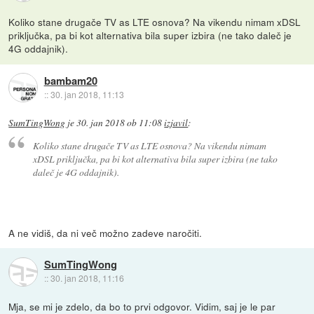
Koliko stane drugače TV as LTE osnova? Na vikendu nimam xDSL
priključka, pa bi kot alternativa bila super izbira (ne tako daleč je
4G oddajnik).
bambam20
::
30. jan 2018, 11:13
SumTingWong
je
30. jan 2018 ob 11:08
izjavil
:
Koliko stane drugače TV as LTE osnova? Na vikendu nimam
xDSL priključka, pa bi kot alternativa bila super izbira (ne tako
daleč je 4G oddajnik).
A ne vidiš, da ni več možno zadeve naročiti.
SumTingWong
::
30. jan 2018, 11:16
Mja, se mi je zdelo, da bo to prvi odgovor. Vidim, saj je le par