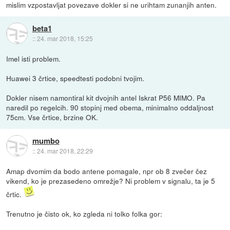
mislim vzpostavljat povezave dokler si ne urihtam zunanjih anten.
beta1
::
24. mar 2018, 15:25
Imel isti problem.
Huawei 3 črtice, speedtesti podobni tvojim.
Dokler nisem namontiral kit dvojnih antel Iskrat P56 MIMO. Pa
naredil po regelcih. 90 stopinj med obema, minimalno oddaljnost
75cm. Vse črtice, brzine OK.
mumbo
::
24. mar 2018, 22:29
Amap dvomim da bodo antene pomagale, npr ob 8 zvečer čez
vikend, ko je prezasedeno omrežje? Ni problem v signalu, ta je 5
črtic.
Trenutno je čisto ok, ko zgleda ni tolko folka gor: