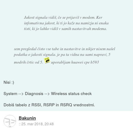
Jakost signala vidiš, če se prijaviš v modem. Ker
infomativna jakost, ki ti jo kaže na namizju ni enaka
tisti, ki jo lahko vidiš v samih nastavitvah modema.
sem pregledal čisto vse tabe in nastavitve in nikjer nisem našel
podatka o jakosti signala. je pa ta vidna na sami napravi, 5
modrih črtic od 5.
uporabljam huawei cpe b593
Nisi :)
System --> Diagnosis --> Wireless status check
Dobiš tabelo z RSSI, RSRP in RSRQ vrednostmi.
Bakunin
::
25. mar 2018, 20:48