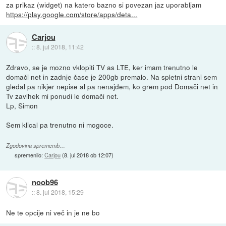
za prikaz (widget) na katero bazno si povezan jaz uporabljam
https://play.google.com/store/apps/deta...
Carjou
::
8. jul 2018, 11:42
Zdravo, se je mozno vklopiti TV as LTE, ker imam trenutno le
domači net in zadnje čase je 200gb premalo. Na spletni strani sem
gledal pa nikjer nepise al pa nenajdem, ko grem pod Domači net in
Tv zavihek mi ponudi le domači net.
Lp, Simon
Sem klical pa trenutno ni mogoce.
Zgodovina sprememb…
spremenilo:
Carjou
(
8. jul 2018 ob 12:07
)
noob96
::
8. jul 2018, 15:29
Ne te opcije ni več in je ne bo