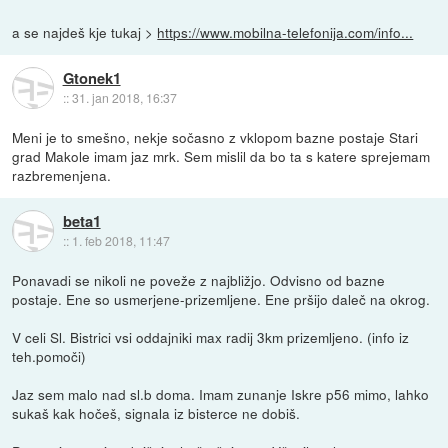
a se najdeš kje tukaj >
https://www.mobilna-telefonija.com/info...
Gtonek1
::
31. jan 2018, 16:37
Meni je to smešno, nekje sočasno z vklopom bazne postaje Stari
grad Makole imam jaz mrk. Sem mislil da bo ta s katere sprejemam
razbremenjena.
beta1
::
1. feb 2018, 11:47
Ponavadi se nikoli ne poveže z najbližjo. Odvisno od bazne
postaje. Ene so usmerjene-prizemljene. Ene pršijo daleč na okrog.
V celi Sl. Bistrici vsi oddajniki max radij 3km prizemljeno. (info iz
teh.pomoči)
Jaz sem malo nad sl.b doma. Imam zunanje Iskre p56 mimo, lahko
sukaš kak hočeš, signala iz bisterce ne dobiš.