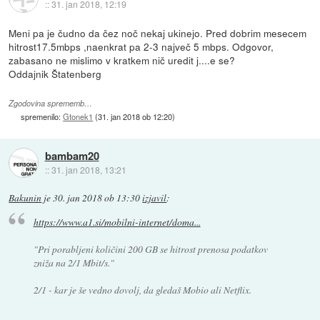
::
31. jan 2018, 12:19
Meni pa je čudno da čez noč nekaj ukinejo. Pred dobrim mesecem
hitrost17.5mbps ,naenkrat pa 2-3 največ 5 mbps. Odgovor,
zabasano ne mislimo v kratkem nič uredit j....e se?
Oddajnik Štatenberg
Zgodovina sprememb…
spremenilo:
Gtonek1
(
31. jan 2018 ob 12:20
)
bambam20
::
31. jan 2018, 13:21
Bakunin
je
30. jan 2018 ob 13:30
izjavil
:
https://www.a1.si/mobilni-internet/doma...
"Pri porabljeni količini 200 GB se hitrost prenosa podatkov
zniža na 2/1 Mbit/s."
2/1 - kar je še vedno dovolj, da gledaš Mobio ali Netflix.