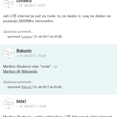
::
13. okt 2017, 20:27
Jah LTE internet je pač za rovte, to za mesta ni, vsaj ne dokler ne
postavijo 2600Mhz microcellov.
Zgodovina sprememb…
spremenil:
Lonsarg
(
13. okt 2017 ob 20:28
)
Bakunin
::
13. okt 2017, 20:29
Maribor Studenci niso "rovte". :-)
Maribor @ Wikipedia
Zgodovina sprememb…
spremenil:
Bakunin
(
13. okt 2017 ob 20:32
)
beta1
::
14. okt 2017, 12:29
Maribor Studenci - veliko oddajnikov, LTE Advanced, hišni interneti