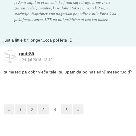
je Amis kupil in ponavadi, ko firma kupi drugo firmo z=be
zraven še del ponudbe, ki je dobra tako cenovno kot samo
storitvijo. Naprimer sam pogrešam ponudbe v stilu Enka S od
pokojnega Amisa. LTE pa niti približno ni isto kot baker.
just a little bit longer...cca pol leta :D
gddr85
::
24. jul 2018, 12:42
ta mesec pa dobr vleče tale lte, upam da bo naslednji mesec tud :P
4
«
1
2
3
5
»