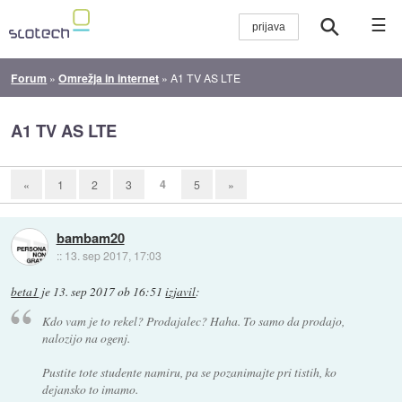
☰
Forum
»
Omrežja in internet
»
A1 TV AS LTE
A1 TV AS LTE
4
«
1
2
3
5
»
bambam20
::
13. sep 2017, 17:03
beta1
je
13. sep 2017 ob 16:51
izjavil
:
Kdo vam je to rekel? Prodajalec? Haha. To samo da prodajo,
nalozijo na ogenj.
Pustite tote studente namiru, pa se pozanimajte pri tistih, ko
dejansko to imamo.