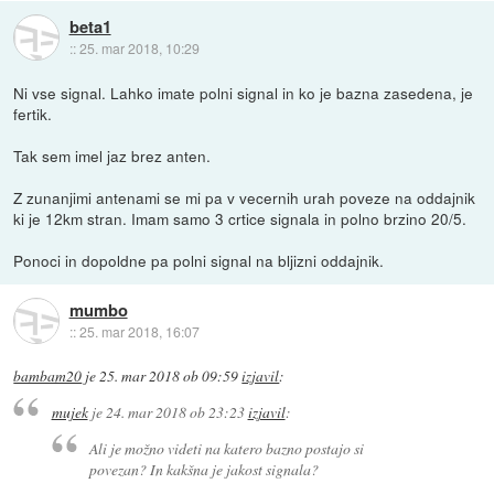
beta1
::
25. mar 2018, 10:29
Ni vse signal. Lahko imate polni signal in ko je bazna zasedena, je
fertik.
Tak sem imel jaz brez anten.
Z zunanjimi antenami se mi pa v vecernih urah poveze na oddajnik
ki je 12km stran. Imam samo 3 crtice signala in polno brzino 20/5.
Ponoci in dopoldne pa polni signal na bljizni oddajnik.
mumbo
::
25. mar 2018, 16:07
bambam20
je
25. mar 2018 ob 09:59
izjavil
:
mujek
je
24. mar 2018 ob 23:23
izjavil
:
Ali je možno videti na katero bazno postajo si
povezan? In kakšna je jakost signala?