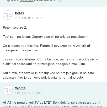
beta1
::
14. okt 2017, 22:27
Potem sva ze 2.
Tudi sam na istem. Ceprav sem bil na ariu se naslabsem.
Ce si doma nad bistrico. Potem si povezan na krizni vrh ali
cresnjevec. Tak sem jaz.
Jaz sem sukal iskrine p56 na bistrico, pa ne gre. Vsi oddajniki v
sl.bistrici so lockani na prizemljeno oddajanje max 2km.
Krizni vrh, stanovsko in cresnjevec pa prsijo signal in so zato
zabasani, ker je obmocje pokrivanja nenormalno velik.
Wolfie
::
28. jan 2018, 11:58
Ali A1 ne ponuja več TV as LTE? Sem čekiral spletno stran, pa ni
več te ponudbe. Če imaš to naročeno, a ti to lahko skenslajo pred