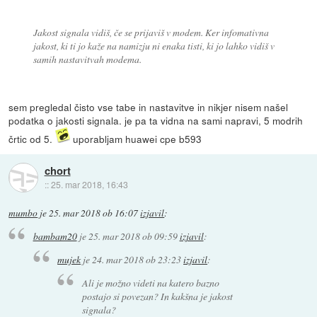
Jakost signala vidiš, če se prijaviš v modem. Ker infomativna
jakost, ki ti jo kaže na namizju ni enaka tisti, ki jo lahko vidiš v
samih nastavitvah modema.
sem pregledal čisto vse tabe in nastavitve in nikjer nisem našel
podatka o jakosti signala. je pa ta vidna na sami napravi, 5 modrih
črtic od 5.
uporabljam huawei cpe b593
chort
::
25. mar 2018, 16:43
mumbo
je
25. mar 2018 ob 16:07
izjavil
:
bambam20
je
25. mar 2018 ob 09:59
izjavil
:
mujek
je
24. mar 2018 ob 23:23
izjavil
:
Ali je možno videti na katero bazno
postajo si povezan? In kakšna je jakost
signala?