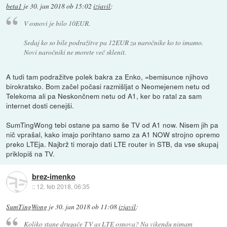
beta1
je
30. jan 2018 ob 15:02
izjavil
:
V osnovi je bilo 10EUR.
Sedaj ko so bile podražitve pa 12EUR za naročnike ko to imamo.
Novi naročniki ne morete več sklenit.
A tudi tam podražitve polek bakra za Enko, =bemisunce njihovo
birokratsko. Bom začel počasi razmišljat o Neomejenem netu od
Telekoma ali pa Neskončnem netu od A1, ker bo ratal za sam
internet dosti cenejši.
SumTingWong tebi ostane pa samo še TV od A1 now. Nisem jih pa
nič vprašal, kako imajo porihtano samo za A1 NOW strojno opremo
preko LTEja. Najbrž ti morajo dati LTE router in STB, da vse skupaj
priklopiš na TV.
brez-imenko
::
12. feb 2018, 06:35
SumTingWong
je
30. jan 2018 ob 11:08
izjavil
:
Koliko stane drugače TV as LTE osnova? Na vikendu nimam