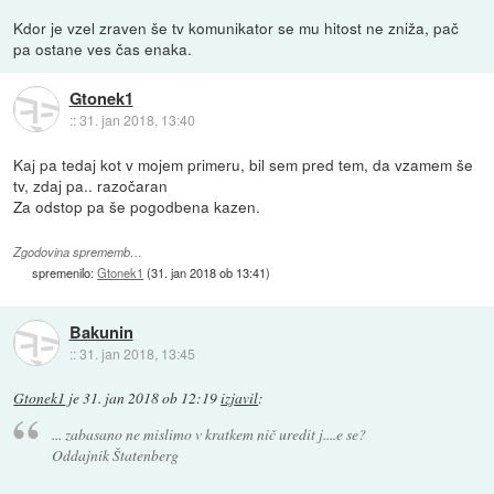
Kdor je vzel zraven še tv komunikator se mu hitost ne zniža, pač
pa ostane ves čas enaka.
Gtonek1
::
31. jan 2018, 13:40
Kaj pa tedaj kot v mojem primeru, bil sem pred tem, da vzamem še
tv, zdaj pa.. razočaran
Za odstop pa še pogodbena kazen.
Zgodovina sprememb…
spremenilo:
Gtonek1
(
31. jan 2018 ob 13:41
)
Bakunin
::
31. jan 2018, 13:45
Gtonek1
je
31. jan 2018 ob 12:19
izjavil
:
... zabasano ne mislimo v kratkem nič uredit j....e se?
Oddajnik Štatenberg