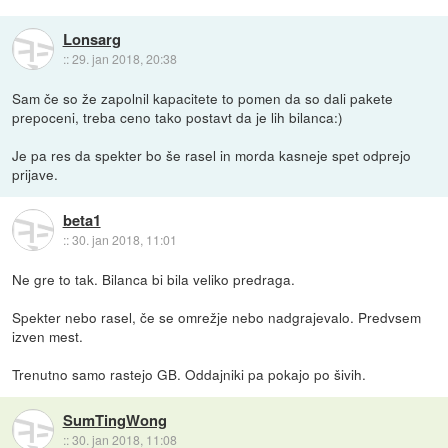
Lonsarg
::
29. jan 2018, 20:38
Sam če so že zapolnil kapacitete to pomen da so dali pakete
prepoceni, treba ceno tako postavt da je lih bilanca:)
Je pa res da spekter bo še rasel in morda kasneje spet odprejo
prijave.
beta1
::
30. jan 2018, 11:01
Ne gre to tak. Bilanca bi bila veliko predraga.
Spekter nebo rasel, če se omrežje nebo nadgrajevalo. Predvsem
izven mest.
Trenutno samo rastejo GB. Oddajniki pa pokajo po šivih.
SumTingWong
::
30. jan 2018, 11:08