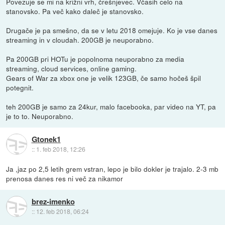
Povezuje se mi na križni vrh, črešnjevec. Včasih celo na
stanovsko. Pa več kako daleč je stanovsko.
Drugače je pa smešno, da se v letu 2018 omejuje. Ko je vse danes
streaming in v cloudah. 200GB je neuporabno.
Pa 200GB pri HOTu je popolnoma neuporabno za media
streaming, cloud services, online gaming.
Gears of War za xbox one je velik 123GB, če samo hočeš špil
potegnit.
teh 200GB je samo za 24kur, malo facebooka, par video na YT, pa
je to to. Neuporabno.
Gtonek1
::
1. feb 2018, 12:26
Ja ,jaz po 2,5 letih grem vstran, lepo je bilo dokler je trajalo. 2-3 mb
prenosa danes res ni več za nikamor
brez-imenko
::
12. feb 2018, 06:24