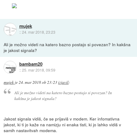
mujek
::
24. mar 2018, 23:23
Ali je možno videti na katero bazno postajo si povezan? In kakšna
je jakost signala?
bambam20
::
25. mar 2018, 09:59
mujek
je
24. mar 2018 ob 23:23
izjavil
:
Ali je možno videti na katero bazno postajo si povezan? In
kakšna je jakost signala?
Jakost signala vidiš, če se prijaviš v modem. Ker infomativna
jakost, ki ti jo kaže na namizju ni enaka tisti, ki jo lahko vidiš v
samih nastavitvah modema.