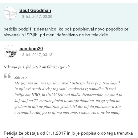
Saul Goodman
::
3. feb 2017, 02:39
peticijo podpiši z denarnico, ko boš podpisoval novo pogodbo pri
slovenskih ISP-jih. pri meni defenitivno ne bo televizije.
bambam20
::
3. feb 2017, 03:13
Nikonja
je
3. feb 2017 ob 00:52
izjavil
:
Zdravo
Me zanima ali ima smisla naredit peticijo da se pop tv-a kanal
in njihovi ostali drek programi umaknejo iz ponudbe ili vsaj
ločijo kot HBO, in tisti ki želi naj plača. Nenormalno me moti to
kaj zdaj na T2 moram plačat to sranje dodatno, pa ga sploh ne
gledam in niti ne planiram gledat. NI dovolj da plačamo za Slo
nacionalko zdaj pa še njima moramo, reklam ziher ne bo manj.
Peticija že obstaja od 31.1.2017 in jo je podpisalo do tega trenutka