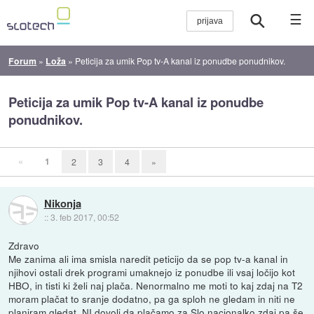
☰
Forum
»
Loža
»
Peticija za umik Pop tv-A kanal iz ponudbe ponudnikov.
Peticija za umik Pop tv-A kanal iz ponudbe
ponudnikov.
«
1
2
3
4
»
Nikonja
::
3. feb 2017, 00:52
Zdravo
Me zanima ali ima smisla naredit peticijo da se pop tv-a kanal in
njihovi ostali drek programi umaknejo iz ponudbe ili vsaj ločijo kot
HBO, in tisti ki želi naj plača. Nenormalno me moti to kaj zdaj na T2
moram plačat to sranje dodatno, pa ga sploh ne gledam in niti ne
planiram gledat. NI dovolj da plačamo za Slo nacionalko zdaj pa še