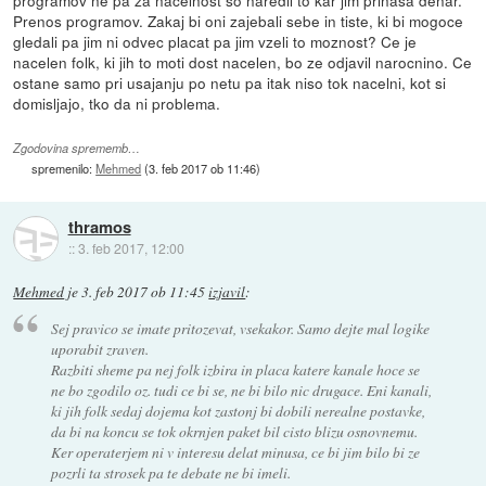
Prenos programov. Zakaj bi oni zajebali sebe in tiste, ki bi mogoce
gledali pa jim ni odvec placat pa jim vzeli to moznost? Ce je
nacelen folk, ki jih to moti dost nacelen, bo ze odjavil narocnino. Ce
ostane samo pri usajanju po netu pa itak niso tok nacelni, kot si
domisljajo, tko da ni problema.
Zgodovina sprememb…
spremenilo:
Mehmed
(
3. feb 2017 ob 11:46
)
thramos
::
3. feb 2017, 12:00
Mehmed
je
3. feb 2017 ob 11:45
izjavil
:
Sej pravico se imate pritozevat, vsekakor. Samo dejte mal logike
uporabit zraven.
Razbiti sheme pa nej folk izbira in placa katere kanale hoce se
ne bo zgodilo oz. tudi ce bi se, ne bi bilo nic drugace. Eni kanali,
ki jih folk sedaj dojema kot zastonj bi dobili nerealne postavke,
da bi na koncu se tok okrnjen paket bil cisto blizu osnovnemu.
Ker operaterjem ni v interesu delat minusa, ce bi jim bilo bi ze
pozrli ta strosek pa te debate ne bi imeli.