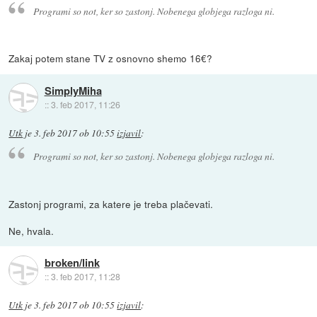
Programi so not, ker so zastonj. Nobenega globjega razloga ni.
Zakaj potem stane TV z osnovno shemo 16€?
SimplyMiha
::
3. feb 2017, 11:26
Utk
je
3. feb 2017 ob 10:55
izjavil
:
Programi so not, ker so zastonj. Nobenega globjega razloga ni.
Zastonj programi, za katere je treba plačevati.
Ne, hvala.
broken/link
::
3. feb 2017, 11:28
Utk
je
3. feb 2017 ob 10:55
izjavil
: