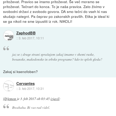
pritoževat. Pravico se imamo pritoževat. Še več moramo se
pritoževat. Tečnart do konca. To je naša pravica. Zato živimo v
svobodni državi z svobodo govora. DA smo tečni do vseh ki nas
skušajo nategnt. Pa čeprav po zakonskih pravilih. Etika je ideal ki
se ga nikoli ne sme izpustiti iz rok. NIKOLI!
ZaphodBB
::
3. feb 2017, 10:11
jaz se z druge strani sprašujem zakaj imamo v shemi ruske,
bosanske, makedonske in srbske programe? kdo to sploh gleda?
Zakaj si ksenofoben?
Cervantes
::
3. feb 2017, 10:31
[D]emon
je
3. feb 2017 ob 03:45
izjavil
:
Bwahaha. Bi vas rad videl.