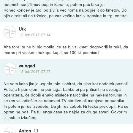
neumnih serij/filmov pop in kanal a, potem pač tako je.
Konec koncev je tudi po živila večinoma najboljše it do kmetov. Do
njih direkt ali na tržnico, pa vas večina lazi v trgovine in trg. centre.
Utk
::
3. feb 2017, 07:14
Aha torej te ne bi nic motilo, ce se bi vsi kmeti dogovorili in rekli, da
moras pri vsakem nakupu kupiti se 100 kil psenice?
wungad
::
3. feb 2017, 07:27
Ne vem kako jim je uspelo tole zlobirat, da niso kot dodatek postali.
Peticija ti pomojem ne pomaga. Lahko bi pa pritisnil na svojega
operaterja, če dobiš enako misleče naročnike na nekem forumu in
se res vsi odločite za odpoved TV storitve ali menjavo ponudnika.
In potem jo res izvedete. Da jih res zaboli. Ni težko preklopit. Pa še
opran ne boš. Pa ful enga časa se najde za druge stvari. Govorim
iz lastnih izkušenj.
Aston_11