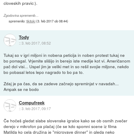
cloveskih pravic:).
Zgodovina sprememb…
spremenilo:
tikitoki
(
3. feb 2017 ob 08:44
)
Tody
::
3. feb 2017, 08:52
Tukaj so v igri miljoni in nobena peticija in noben protest tukaj ne
bo pomagal. Vrjemite slišijo in berejo iste medije kot vi. Američanom
pač dol visi... Uspel jim je veliki met in so rešil svojie miljone, nekdo
bo pobasal letos lepo nagrado to bo pa to.
Zdaj je pa čas, da se zadeve začnejo spreminjat v navadah...
Ampak se ne bodo
Compufreek
::
3. feb 2017, 09:17
Če hočeš gledat slabe slovenske igralce kako se ob osmih zvečer
derejo v mikrofon pa plačaj (če se kdo spomni scene iz filma
Matilda ko cela družina je "microvave dinner" in gleda neko