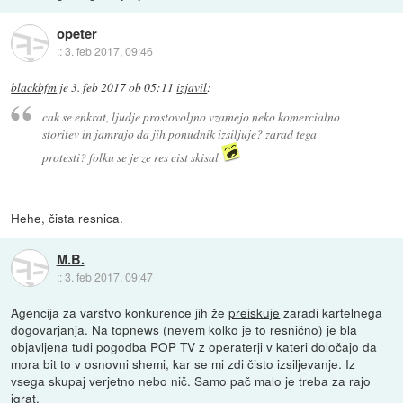
opeter
::
3. feb 2017, 09:46
blackbfm
je
3. feb 2017 ob 05:11
izjavil
:
cak se enkrat, ljudje prostovoljno vzamejo neko komercialno
storitev in jamrajo da jih ponudnik izsiljuje? zarad tega
protesti? folku se je ze res cist skisal
Hehe, čista resnica.
M.B.
::
3. feb 2017, 09:47
Agencija za varstvo konkurence jih že
preiskuje
zaradi kartelnega
dogovarjanja. Na topnews (nevem kolko je to resnično) je bla
objavljena tudi pogodba POP TV z operaterji v kateri določajo da
mora bit to v osnovni shemi, kar se mi zdi čisto izsiljevanje. Iz
vsega skupaj verjetno nebo nič. Samo pač malo je treba za rajo
igrat.