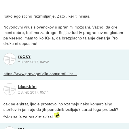
Kako egoistično razmišljanje. Zato , ker ti nimaš.
Novodovni virus slovenčkov s spranimi možgani. Važno, da gre
meni dobro, boli me za druge. Sej jaz tud tv programov ne gledam
pa vseeno imam toliko IQ-ja, da brezplačno talanje denarja Pro
dreku ni dopustno!
roCkY
::
3. feb 2017, 04:52
https://www.pravapeticija.com/proti_izs...
blackbfm
::
3. feb 2017, 05:11
cak se enkrat, ljudje prostovoljno vzamejo neko komercialno
storitev in jamrajo da jih ponudnik izsiljuje? zarad tega protesti?
folku se je ze res cist skisal