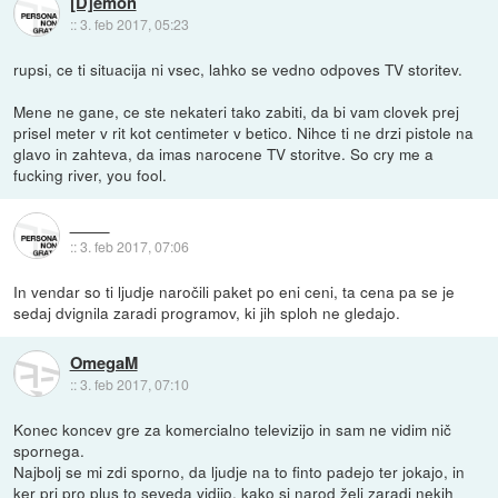
[D]emon
::
3. feb 2017, 05:23
rupsi, ce ti situacija ni vsec, lahko se vedno odpoves TV storitev.
Mene ne gane, ce ste nekateri tako zabiti, da bi vam clovek prej
prisel meter v rit kot centimeter v betico. Nihce ti ne drzi pistole na
glavo in zahteva, da imas narocene TV storitve. So cry me a
fucking river, you fool.
::
3. feb 2017, 07:06
In vendar so ti ljudje naročili paket po eni ceni, ta cena pa se je
sedaj dvignila zaradi programov, ki jih sploh ne gledajo.
OmegaM
::
3. feb 2017, 07:10
Konec koncev gre za komercialno televizijo in sam ne vidim nič
spornega.
Najbolj se mi zdi sporno, da ljudje na to finto padejo ter jokajo, in
ker pri pro plus to seveda vidijo, kako si narod želi zaradi nekih