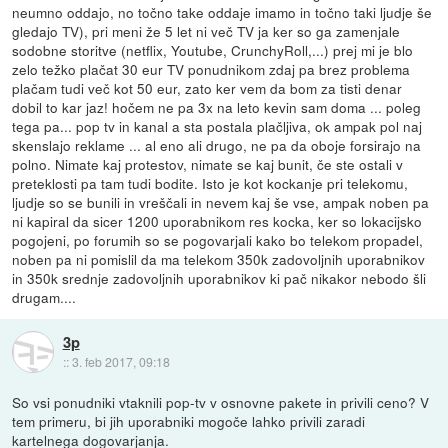
neumno oddajo, no točno take oddaje imamo in točno taki ljudje še
gledajo TV), pri meni že 5 let ni več TV ja ker so ga zamenjale
sodobne storitve (netflix, Youtube, CrunchyRoll,...) prej mi je blo
zelo težko plačat 30 eur TV ponudnikom zdaj pa brez problema
plačam tudi več kot 50 eur, zato ker vem da bom za tisti denar
dobil to kar jaz! hočem ne pa 3x na leto kevin sam doma ... poleg
tega pa... pop tv in kanal a sta postala plačljiva, ok ampak pol naj
skenslajo reklame ... al eno ali drugo, ne pa da oboje forsirajo na
polno. Nimate kaj protestov, nimate se kaj bunit, če ste ostali v
preteklosti pa tam tudi bodite. Isto je kot kockanje pri telekomu,
ljudje so se bunili in vreščali in nevem kaj še vse, ampak noben pa
ni kapiral da sicer 1200 uporabnikom res kocka, ker so lokacijsko
pogojeni, po forumih so se pogovarjali kako bo telekom propadel,
noben pa ni pomislil da ma telekom 350k zadovoljnih uporabnikov
in 350k srednje zadovoljnih uporabnikov ki pač nikakor nebodo šli
drugam....
3p
::
3. feb 2017, 09:18
So vsi ponudniki vtaknili pop-tv v osnovne pakete in privili ceno? V
tem primeru, bi jih uporabniki mogoče lahko privili zaradi
kartelnega dogovarjanja.