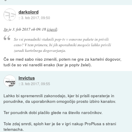
darkolord
::
3. feb 2017, 09:50
3p
je
3. feb 2017 ob 09:18
izjavil
:
So vsi ponudniki vtaknili pop-tv v osnovne pakete in privili
ceno? V tem primeru, bi jih uporabniki mogoče lahko privili
zaradi kartelnega dogovarjanja.
Če se med sabo niso zmenili, potem ne gre za kartelni dogovor,
tudi če so vsi naredili enako (kar je poptv želel).
Invictus
::
3. feb 2017, 09:55
Lahko bi sprememnili zakonodajo, kjer bi prisili operaterje in
ponudnike, da uporabnikom omogočijo prosto izbiro kanalov.
Ter ponudnik dobi plačilo glede na število naročnikov.
Tole zdaj smrdi, sploh ker je še v igri nakup ProPlusa s strani
telemacha.