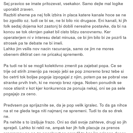
Sej pravico se imate pritozevat, vsekakor. Samo dejte mal logike
uporabit zraven.
Razbiti sheme pa nej folk izbira in placa katere kanale hoce se ne
bo zgodilo oz. tudi ce bi se, ne bi bilo nic drugace. Eni kanali, ki jih
folk sedaj dojema kot zastonj bi dobili nerealne postavke, da bi na
koncu se tok okrnjen paket bil cisto blizu osnovnemu. Ker
operaterjem ni v interesu delat minusa, ce bi jim bilo bi ze pozrli ta
strosek pa te debate ne bi imeli.
Lahko jim vsilis nov nacin racunanja, samo ce jim ne mores
obenem diktirat cen ne pricakuj sprememb.
Pa tudi ne bi se mogli kolektivno zmenit pa zajebat popa. Ce se
trije od stirih zmenijo pa recejo jebi se pop zmoremo brez tebe si
bo cetrti tok boljse pogoje izpogajal z njim, potem pa se pobral vse
stranke prvih treh, ki ne morejo brez njega. Noben ponudnik se
noce stisnit v kot kjer konkurenca ze ponuja nekaj, oni se pa sele
pogajajo za ceno.
Predvsem pa sprijaznite se, da je pop velik igralec. To da ga nihce
na st ne gleda tega niti najmanj ne spremeni. Tudi to da so drek
ne.
Pa nehite s to izsiljuje frazo. Oni so dali svoje zahteve, drugi so jih
sprejeli. Lahko bi rekli ne, ampak ker jih folk placuje za prenos
programov ne pa za nacelnost so naredil to kar jim prinasa denar.