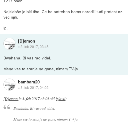
1217 oseb.
Najslabše je biti tiho. Če bo potrebno bomo naredili tudi protest oz.
več njih.
lp.
[D]emon
::
3. feb 2017, 03:45
Bwahaha. Bi vas rad videl.
Mene vse to sranje ne gane, nimam TV-ja.
bambam20
::
3. feb 2017, 04:02
[D]emon
je
3. feb 2017 ob 03:45
izjavil
:
Bwahaha. Bi vas rad videl.
Mene vse to sranje ne gane, nimam TV-ja.