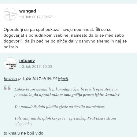
wungad
::
3. feb 2017, 09:57
Operaterji so pa spet pokazali svojo neumnost. Šli so se
dogovarjat s ponudnikom vsebine, namesto da bi se med sabo
dogovorili, da jih pač ne bo nihče dal v osnovno shemo in naj se
požrejo.
mtosev
::
3. feb 2017, 10:00
Invictus
je
3. feb 2017 ob 09:55
izjavil
:
Lahko bi sprememnili zakonodajo, kjer bi prisili operaterje in
ponudnike,
da uporabnikom omogočijo prosto izbiro kanalov
.
Ter ponudnik dobi plačilo glede na število naročnikov.
Tole zdaj smrdi, sploh ker je še v igri nakup ProPlusa s strani
telemacha.
to kmalu ne boš vido.