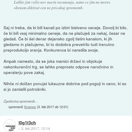
Lahko jim vsilis nov nacin racunanja, samo ce jim ne mores
obenem diktirat cen ne pricakuj sprememb.
Saj ni treba, da bi bili kanali po izbiri bistveno ceneje. Dovolj bi bilo,
če bi bili vsaj minimalno ceneje, da ne plačuješ za nekaj, česar ne
gledaš. Če bi šel denar dejansko zgolj tistim kanalom, ki jih
gledamo in plačujemo, bi to dodobra prevetrilo tudi trenutno
preprodukcijo sranja. Konkurenca bi naredila svoje.
Ampak namesto, da se joka mamici državi in objokuje
nekonkurenčni trg, se lahko preprosto odpove naročnino in
operaterju pove zakaj.
Nihče ni dolžan ponujat luksuzne dobrine pod pogoji in ceno, ki so
si jo zamislili potrošniki.
Zgodovina sprememb…
spremenil:
thramos
(
3. feb 2017 ob 12:01
)
l0g1t3ch
::
3. feb 2017, 12:14