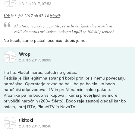
::
3. feb 2017, 07:53
Utk
je
3. feb 2017 ob 07:14
izjavil
:
Aha torej te ne bi nic motilo, ce se bi vsi kmeti dogovorili in
rekli, da moras pri vsakem nakupu
kupiti
se 100 kil psenice?
Ne kupiti, samo plačati pšenico, dobiš je ne.
Wrop
::
3. feb 2017, 08:09
Ha ha. Plačat moraš, četudi ne gledaš.
Peticija je čist legitimna stvar pri borbi proti prisilnemu povečanju
naročnine. Operaterje ravno ne boli, bo pa bolelo, ko bodo
naročniki odpovedovali TV in prešli na minimalne pakete.
Krožnike pa ne bodo vsi kupovali, ker si precej ljudi ne more
privoščiti naročnin (200+ €/leto). Bodo raje zastonj gledali kar bo
ostalo, torej RTV, PlanetTV in NovaTV.
tikitoki
::
3. feb 2017, 08:40