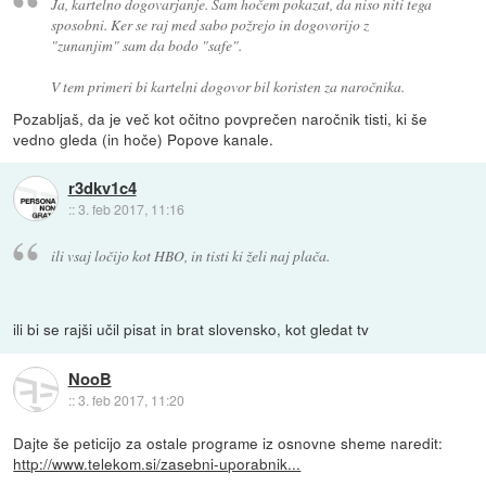
Ja, kartelno dogovarjanje. Sam hočem pokazat, da niso niti tega
sposobni. Ker se raj med sabo požrejo in dogovorijo z
"zunanjim" sam da bodo "safe".
V tem primeri bi kartelni dogovor bil koristen za naročnika.
Pozabljaš, da je več kot očitno povprečen naročnik tisti, ki še
vedno gleda (in hoče) Popove kanale.
r3dkv1c4
::
3. feb 2017, 11:16
ili vsaj ločijo kot HBO, in tisti ki želi naj plača.
ili bi se rajši učil pisat in brat slovensko, kot gledat tv
NooB
::
3. feb 2017, 11:20
Dajte še peticijo za ostale programe iz osnovne sheme naredit:
http://www.telekom.si/zasebni-uporabnik...