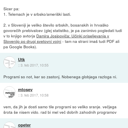
Sicer pa:
1. Telemach je v srbsko/ameriški lasti.
2. v Sloveniji je veliko število srbskih, bosanskih in hrvaško
govorečih prebivalcev (glej statistiko, je pa zanimivo pogledati tudi
v to knjigo avtorja
Damira Josipoviča: Učinki priseljevanja v
Slovenijo po drugi svetovni vojni
- tam na strani imaš tudi PDF ali
pa Google Books).
Utk
::
3. feb 2017, 10:55
Programi so not, ker so zastonj. Nobenega globjega razloga ni.
mtosev
::
3. feb 2017, 10:58
vem, da jih je dosti samo tile programi so veliko sranje. večjega
šrota še nisem vido. rad bi mel več dobrih zahodnih programov
opeter