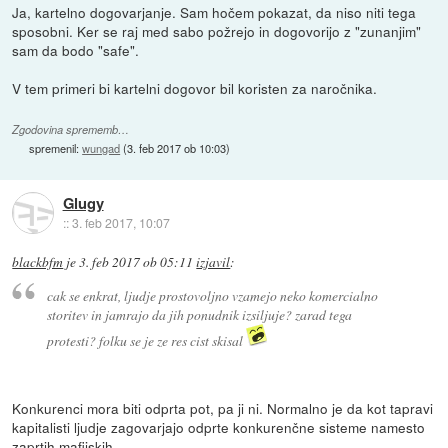
Ja, kartelno dogovarjanje. Sam hočem pokazat, da niso niti tega
sposobni. Ker se raj med sabo požrejo in dogovorijo z "zunanjim"
sam da bodo "safe".
V tem primeri bi kartelni dogovor bil koristen za naročnika.
Zgodovina sprememb…
spremenil:
wungad
(
3. feb 2017 ob 10:03
)
Glugy
::
3. feb 2017, 10:07
blackbfm
je
3. feb 2017 ob 05:11
izjavil
:
cak se enkrat, ljudje prostovoljno vzamejo neko komercialno
storitev in jamrajo da jih ponudnik izsiljuje? zarad tega
protesti? folku se je ze res cist skisal
Konkurenci mora biti odprta pot, pa ji ni. Normalno je da kot tapravi
kapitalisti ljudje zagovarjajo odprte konkurenčne sisteme namesto
zaprtih mafijskih.