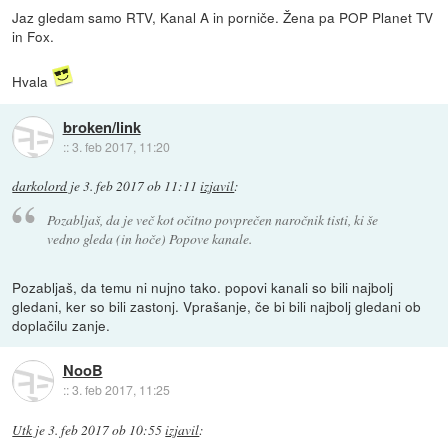
Jaz gledam samo RTV, Kanal A in porniče. Žena pa POP Planet TV
in Fox.
Hvala
broken/link
::
3. feb 2017, 11:20
darkolord
je
3. feb 2017 ob 11:11
izjavil
:
Pozabljaš, da je več kot očitno povprečen naročnik tisti, ki še
vedno gleda (in hoče) Popove kanale.
Pozabljaš, da temu ni nujno tako. popovi kanali so bili najbolj
gledani, ker so bili zastonj. Vprašanje, če bi bili najbolj gledani ob
doplačilu zanje.
NooB
::
3. feb 2017, 11:25
Utk
je
3. feb 2017 ob 10:55
izjavil
: