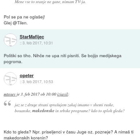
Mene vse to sranje ne gane, nimam TV-ja.
Pol se pa ne oglašej!
Glej @Tilen.
StarMafijec
::
3. feb 2017, 10:31
Politiki so tiho. Nihče ne upa niti pisniti. Se bojijo medijskega
pogroma.
opeter
::
3. feb 2017, 10:53
mtosev
je
3. feb 2017 ob 10:00
izjavil
:
jaz se z druge strani sprašujem zakaj imamo v shemi ruske,
bosanske,
makedonske
in srbske programe? kdo to sploh gleda?
Kdo to gleda? Npr. priseljenci v času Juge oz. pozneje? A nimaš ti
makedonskih korenin?