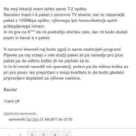
Na moji lokaciji imam lahko samo T-2 optiko.
Naročen imam t-4 paket z osnovno TV shemo, ker to najcenejši
paket z 100Mbps optiko, njihovega iptv komunikatorja sploh
priklopljenega nimam.
In mi gre na K*** da mi podražijo storitev zato, ker mi bodo dodali
poptv in kanal a v paket.
V osnovni shemmi naj bodo zgolj in samo zastonjski programi.
Pijavke pa naj vržejo v nek dražji paket ali pa naredijo pro plus
paket pa da vidimo koliko jih bo plačalo za to.
In to bi morali narediti vsi operaterji, potem pa da vidimo koliko so
pri pro plusu res prepričani v svojo kvaliteto in da bodo gledalci
pripravljeni doplačati za njihove vsebine.
Banda!
//rant off
Zgodovina sprememb…
spremenilo:
l0g1t3ch
(
3. feb 2017 ob 12:15
)
«
1
2
3
4
»