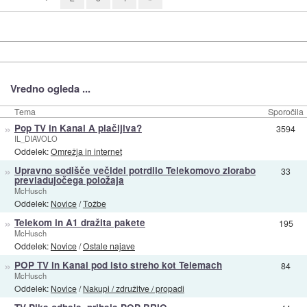
Vredno ogleda ...
Tema
Sporočila
»
Pop TV in Kanal A plačljiva?
3594
IL_DIAVOLO
Oddelek:
Omrežja in internet
»
Upravno sodišče večidel potrdilo Telekomovo zlorabo
33
prevladujočega položaja
McHusch
Oddelek:
Novice
/
Tožbe
»
Telekom in A1 dražita pakete
195
McHusch
Oddelek:
Novice
/
Ostale najave
»
POP TV in Kanal pod isto streho kot Telemach
84
McHusch
Oddelek:
Novice
/
Nakupi / združitve / propadi