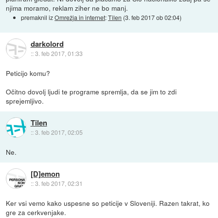
njima moramo, reklam ziher ne bo manj.
premaknil iz
Omrežja in internet
:
Tilen
(
3. feb 2017 ob 02:04
)
darkolord
::
3. feb 2017, 01:33
Peticijo komu?
Očitno dovolj ljudi te programe spremlja, da se jim to zdi
sprejemljivo.
Tilen
::
3. feb 2017, 02:05
Ne.
[D]emon
::
3. feb 2017, 02:31
Ker vsi vemo kako uspesne so peticije v Sloveniji. Razen takrat, ko
gre za cerkvenjake.