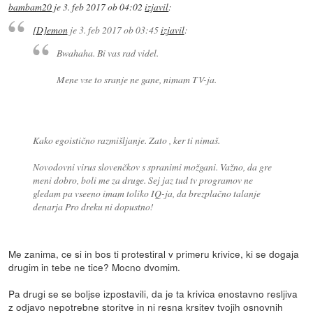
bambam20
je
3. feb 2017 ob 04:02
izjavil
:
[D]emon
je
3. feb 2017 ob 03:45
izjavil
:
Bwahaha. Bi vas rad videl.
Mene vse to sranje ne gane, nimam TV-ja.
Kako egoistično razmišljanje. Zato , ker ti nimaš.
Novodovni virus slovenčkov s spranimi možgani. Važno, da gre
meni dobro, boli me za druge. Sej jaz tud tv programov ne
gledam pa vseeno imam toliko IQ-ja, da brezplačno talanje
denarja Pro dreku ni dopustno!
Me zanima, ce si in bos ti protestiral v primeru krivice, ki se dogaja
drugim in tebe ne tice? Mocno dvomim.
Pa drugi se se boljse izpostavili, da je ta krivica enostavno resljiva
z odjavo nepotrebne storitve in ni resna krsitev tvojih osnovnih