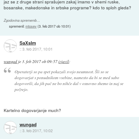
jaz se z druge strani sprašujem zakaj imamo v shemi ruske,
bosanske, makedonske in srbske programe? kdo to sploh gleda?
Zgodovina sprememb…
spremenil:
mtosev
(
3. feb 2017 ob 10:01
)
SaXsIm
::
3. feb 2017, 10:01
wungad
je
3. feb 2017 ob 09:57
izjavil
:
Operaterji so pa spet pokazali svojo neumnost. Šli so se
dogovarjat s ponudnikom vsebine, namesto da bi se med sabo
dogovorili, da jih pač ne bo nihče dal v osnovno shemo in naj se
požrejo.
Kartelno dogovarjanje much?
wungad
::
3. feb 2017, 10:02