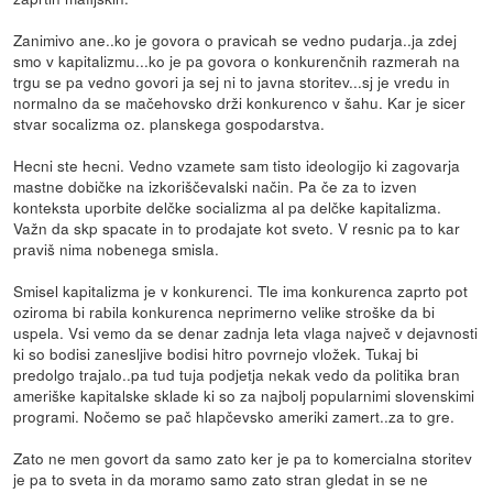
Zanimivo ane..ko je govora o pravicah se vedno pudarja..ja zdej
smo v kapitalizmu...ko je pa govora o konkurenčnih razmerah na
trgu se pa vedno govori ja sej ni to javna storitev...sj je vredu in
normalno da se mačehovsko drži konkurenco v šahu. Kar je sicer
stvar socalizma oz. planskega gospodarstva.
Hecni ste hecni. Vedno vzamete sam tisto ideologijo ki zagovarja
mastne dobičke na izkoriščevalski način. Pa če za to izven
konteksta uporbite delčke socializma al pa delčke kapitalizma.
Važn da skp spacate in to prodajate kot sveto. V resnic pa to kar
praviš nima nobenega smisla.
Smisel kapitalizma je v konkurenci. Tle ima konkurenca zaprto pot
oziroma bi rabila konkurenca neprimerno velike stroške da bi
uspela. Vsi vemo da se denar zadnja leta vlaga največ v dejavnosti
ki so bodisi zanesljive bodisi hitro povrnejo vložek. Tukaj bi
predolgo trajalo..pa tud tuja podjetja nekak vedo da politika bran
ameriške kapitalske sklade ki so za najbolj popularnimi slovenskimi
programi. Nočemo se pač hlapčevsko ameriki zamert..za to gre.
Zato ne men govort da samo zato ker je pa to komercialna storitev
je pa to sveta in da moramo samo zato stran gledat in se ne