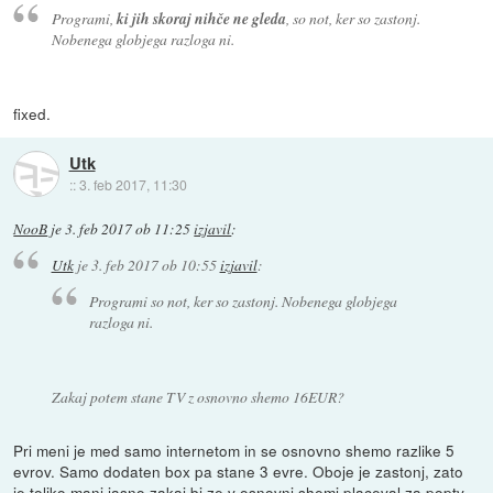
Programi,
ki jih skoraj nihče ne gleda
, so not, ker so zastonj.
Nobenega globjega razloga ni.
fixed.
Utk
::
3. feb 2017, 11:30
NooB
je
3. feb 2017 ob 11:25
izjavil
:
Utk
je
3. feb 2017 ob 10:55
izjavil
:
Programi so not, ker so zastonj. Nobenega globjega
razloga ni.
Zakaj potem stane TV z osnovno shemo 16EUR?
Pri meni je med samo internetom in se osnovno shemo razlike 5
evrov. Samo dodaten box pa stane 3 evre. Oboje je zastonj, zato
je toliko manj jasno zakaj bi ze v osnovni shemi placeval za poptv