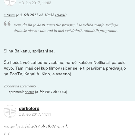
::
3. feb 2017, 11:03
mtosev
je
3. feb 2017 ob 10:58
izjavil
:
vem, da jih je dosti samo tile programi so veliko sranje. večjega
šrota še nisem vido. rad bi mel več dobrih zahodnih programov
Si na Balkanu, sprijazni se.
Če hočeš več zahodne vsebine, naroči kakšen Netflix ali pa celo
Voyo. Tam imaš cel kup filmov (sicer se le ti praviloma predvajajo
na PopTV, Kanal A, Kino, a vseeno).
Zgodovina sprememb…
spremenil:
opeter
(
3. feb 2017 ob 11:04
)
darkolord
::
3. feb 2017, 11:11
wungad
je
3. feb 2017 ob 10:02
izjavil
: