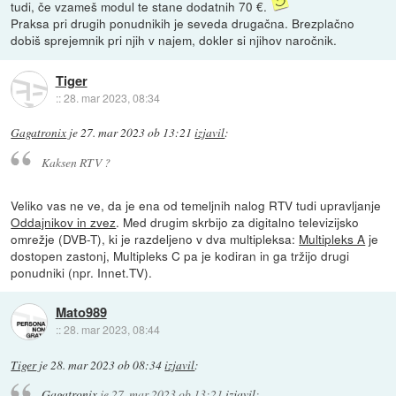
tudi, če vzameš modul te stane dodatnih 70 €.
Praksa pri drugih ponudnikih je seveda drugačna. Brezplačno
dobiš sprejemnik pri njih v najem, dokler si njihov naročnik.
Tiger
::
28. mar 2023, 08:34
Gagatronix
je
27. mar 2023 ob 13:21
izjavil
:
Kaksen RTV ?
Veliko vas ne ve, da je ena od temeljnih nalog RTV tudi upravljanje
Oddajnikov in zvez
. Med drugim skrbijo za digitalno televizijsko
omrežje (DVB-T), ki je razdeljeno v dva multipleksa:
Multipleks A
je
dostopen zastonj, Multipleks C pa je kodiran in ga tržijo drugi
ponudniki (npr. Innet.TV).
Mato989
::
28. mar 2023, 08:44
Tiger
je
28. mar 2023 ob 08:34
izjavil
:
Gagatronix
je
27. mar 2023 ob 13:21
izjavil
: