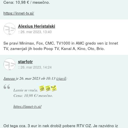
Cena: 10,98 € / mesečno.
https://innet-tv.si/
Alexius Heristalski
::
26. mar 2023, 13:40
Se pravi Minimax, Fox, CMC, TV1000 in AMC gredo ven iz Innet
TV, zamenjali jih bodo Poop TV, Kanal A, Kino, Oto, Brio.
starfotr
::
26. mar 2023, 14:24
Juneau
je
26. mar 2023 ob 10:13
izjavil
:
Lassie se vrača.
Cena: 10,98 € / mesečno.
https://innet-tv.si/
Od tega cca. 3 eur in nek drobiž pobere RTV OZ. Je razvidno iz