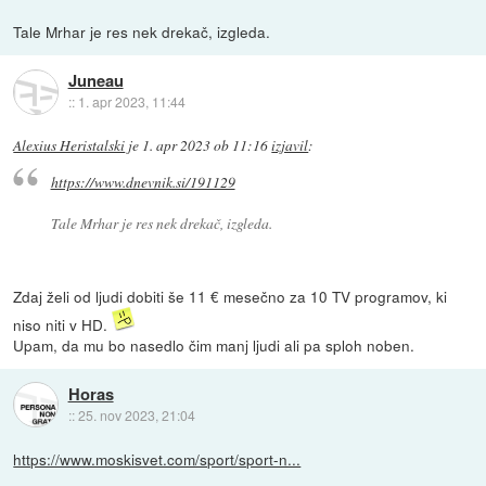
Tale Mrhar je res nek drekač, izgleda.
Juneau
::
1. apr 2023, 11:44
Alexius Heristalski
je
1. apr 2023 ob 11:16
izjavil
:
https://www.dnevnik.si/191129
Tale Mrhar je res nek drekač, izgleda.
Zdaj želi od ljudi dobiti še 11 € mesečno za 10 TV programov, ki
niso niti v HD.
Upam, da mu bo nasedlo čim manj ljudi ali pa sploh noben.
Horas
::
25. nov 2023, 21:04
https://www.moskisvet.com/sport/sport-n...