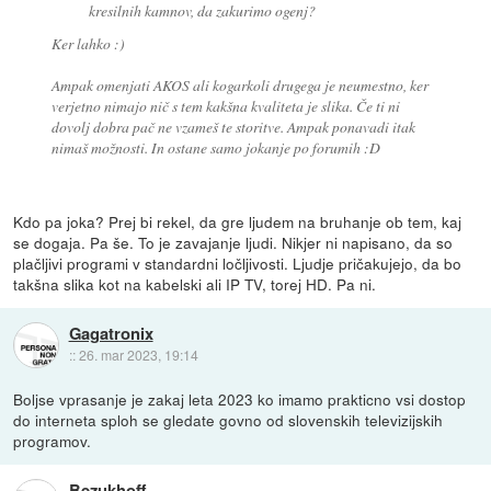
kresilnih kamnov, da zakurimo ogenj?
Ker lahko :)
Ampak omenjati AKOS ali kogarkoli drugega je neumestno, ker
verjetno nimajo nič s tem kakšna kvaliteta je slika. Če ti ni
dovolj dobra pač ne vzameš te storitve. Ampak ponavadi itak
nimaš možnosti. In ostane samo jokanje po forumih :D
Kdo pa joka? Prej bi rekel, da gre ljudem na bruhanje ob tem, kaj
se dogaja. Pa še. To je zavajanje ljudi. Nikjer ni napisano, da so
plačljivi programi v standardni ločljivosti. Ljudje pričakujejo, da bo
takšna slika kot na kabelski ali IP TV, torej HD. Pa ni.
Gagatronix
::
26. mar 2023, 19:14
Boljse vprasanje je zakaj leta 2023 ko imamo prakticno vsi dostop
do interneta sploh se gledate govno od slovenskih televizijskih
programov.
Bezukhoff