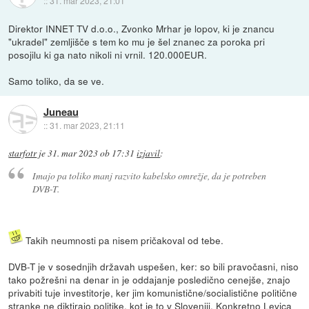
::
31. mar 2023, 21:01
Direktor INNET TV d.o.o., Zvonko Mrhar je lopov, ki je znancu
"ukradel" zemljišče s tem ko mu je šel znanec za poroka pri
posojilu ki ga nato nikoli ni vrnil. 120.000EUR.
Samo toliko, da se ve.
Juneau
::
31. mar 2023, 21:11
starfotr
je
31. mar 2023 ob 17:31
izjavil
:
Imajo pa toliko manj razvito kabelsko omrežje, da je potreben
DVB-T.
Takih neumnosti pa nisem pričakoval od tebe.
DVB-T je v sosednjih državah uspešen, ker: so bili pravočasni, niso
tako požrešni na denar in je oddajanje posledično cenejše, znajo
privabiti tuje investitorje, ker jim komunistične/socialistične politične
stranke ne diktirajo politike, kot je to v Sloveniji. Konkretno Levica