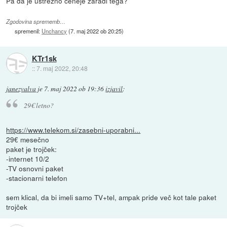
Pa da je ustrezno ceneje zaradi tega?
Zgodovina sprememb…
spremenil:
Unchancy
(
7. maj 2022 ob 20:25
)
KTr1sk
::
7. maj 2022, 20:48
janezvalva
je
7. maj 2022 ob 19:36
izjavil
:
29€ letno?
https://www.telekom.si/zasebni-uporabni...
29€ mesečno
paket je trojček:
-internet 10/2
-TV osnovni paket
-stacionarni telefon
sem klical, da bi imeli samo TV+tel, ampak pride več kot tale paket
trojček