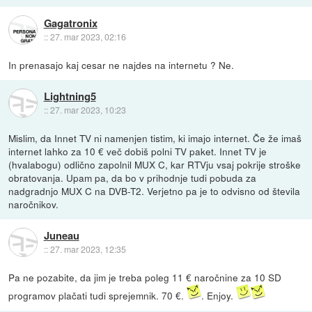
Gagatronix
::
27. mar 2023, 02:16
In prenasajo kaj cesar ne najdes na internetu ? Ne.
Lightning5
::
27. mar 2023, 10:23
Mislim, da Innet TV ni namenjen tistim, ki imajo internet. Če že imaš
internet lahko za 10 € več dobiš polni TV paket. Innet TV je
(hvalabogu) odlično zapolnil MUX C, kar RTVju vsaj pokrije stroške
obratovanja. Upam pa, da bo v prihodnje tudi pobuda za
nadgradnjo MUX C na DVB-T2. Verjetno pa je to odvisno od števila
naročnikov.
Juneau
::
27. mar 2023, 12:35
Pa ne pozabite, da jim je treba poleg 11 € naročnine za 10 SD
programov plačati tudi sprejemnik. 70 €.
. Enjoy.