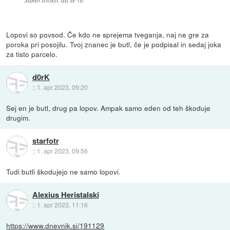
Lopovi so povsod. Če kdo ne sprejema tveganja, naj ne gre za
poroka pri posojilu. Tvoj znanec je butl, če je podpisal in sedaj joka
za tisto parcelo.
d0rK
::
1. apr 2023, 09:20
Sej en je butl, drug pa lopov. Ampak samo eden od teh škoduje
drugim.
starfotr
::
1. apr 2023, 09:56
Tudi butli škodujejo ne samo lopovi.
Alexius Heristalski
::
1. apr 2023, 11:16
https://www.dnevnik.si/191129