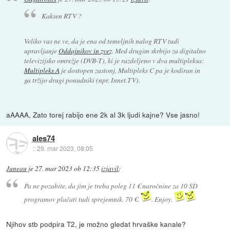
Kaksen RTV ?
Veliko vas ne ve, da je ena od temeljnih nalog RTV tudi
upravljanje
Oddajnikov in zvez
. Med drugim skrbijo za digitalno
televizijsko omrežje (DVB-T), ki je razdeljeno v dva multipleksa:
Multipleks A
je dostopen zastonj, Multipleks C pa je kodiran in
ga tržijo drugi ponudniki (npr. Innet.TV).
aAAAA, Zato torej rabijo ene 2k al 3k ljudi kajne? Vse jasno!
ales74
::
29. mar 2023, 08:05
Juneau
je
27. mar 2023 ob 12:35
izjavil
:
Pa ne pozabite, da jim je treba poleg 11 € naročnine za 10 SD
programov plačati tudi sprejemnik. 70 €.
. Enjoy.
Njihov stb podpira T2, je možno gledat hrvaške kanale?