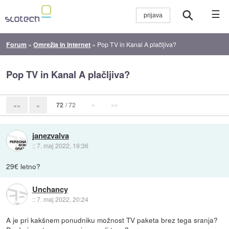
☰
Forum
»
Omrežja in internet
»
Pop TV in Kanal A plačljiva?
Pop TV in Kanal A plačljiva?
72
/ 72
»
»»
««
«
janezvalva
::
7. maj 2022, 19:36
29€ letno?
Unchancy
::
7. maj 2022, 20:24
A je pri kakšnem ponudniku možnost TV paketa brez tega sranja?