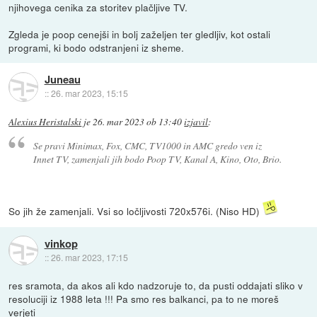
njihovega cenika za storitev plačljive TV.
Zgleda je poop cenejši in bolj zaželjen ter gledljiv, kot ostali
programi, ki bodo odstranjeni iz sheme.
Juneau
::
26. mar 2023, 15:15
Alexius Heristalski
je
26. mar 2023 ob 13:40
izjavil
:
Se pravi Minimax, Fox, CMC, TV1000 in AMC gredo ven iz
Innet TV, zamenjali jih bodo Poop TV, Kanal A, Kino, Oto, Brio.
So jih že zamenjali. Vsi so ločljivosti 720x576i. (Niso HD)
vinkop
::
26. mar 2023, 17:15
res sramota, da akos ali kdo nadzoruje to, da pusti oddajati sliko v
resoluciji iz 1988 leta !!! Pa smo res balkanci, pa to ne moreš
verjeti