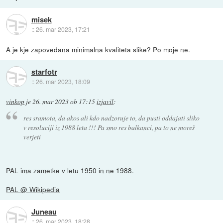
misek
::
26. mar 2023, 17:21
A je kje zapovedana minimalna kvaliteta slike? Po moje ne.
starfotr
::
26. mar 2023, 18:09
vinkop
je
26. mar 2023 ob 17:15
izjavil
:
res sramota, da akos ali kdo nadzoruje to, da pusti oddajati sliko
v resoluciji iz 1988 leta !!! Pa smo res balkanci, pa to ne moreš
verjeti
PAL ima zametke v letu 1950 in ne 1988.
PAL @ Wikipedia
Juneau
::
26. mar 2023, 18:28