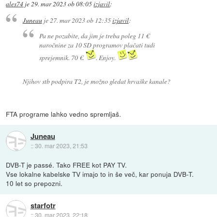
ales74
je
29. mar 2023 ob 08:05
izjavil
:
Juneau
je
27. mar 2023 ob 12:35
izjavil
:
Pa ne pozabite, da jim je treba poleg 11 €
naročnine za 10 SD programov plačati tudi
sprejemnik. 70 €.
. Enjoy.
Njihov stb podpira T2, je možno gledat hrvaške kanale?
FTA programe lahko vedno spremljaš.
Juneau
::
30. mar 2023, 21:53
DVB-T je passé. Tako FREE kot PAY TV.
Vse lokalne kabelske TV imajo to in še več, kar ponuja DVB-T.
10 let so prepozni.
starfotr
::
30. mar 2023, 22:18