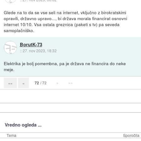
Glede na to da se vse seli na internet, vključno z birokratskimi
opravili, državno upravo..., bi država morala financirat osnovni
internet 10/10. Vsa ostala greznica (paketi s tv) pa seveda
samoplačniško.
BorutK-73
::
27. nov 2023, 18:32
Elektrika je bolj pomembna, pa je država ne financira do neke
meje.
72
/ 72
»
»»
««
«
Vredno ogleda ...
Tema
Sporočila