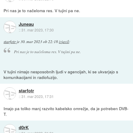
Pri nas je to načeloma res. V tujini pa ne.
Juneau
::
31. mar 2023, 17:30
starfotr
je
30. mar 2023 ob 22:18
izjavil
:
Pri nas je to načeloma res. V tujini pa ne.
V tujini nimajo nesposobnih ljudi v agencijah, ki se ukvarjajo s
komunikacijami in radiofuzijo.
starfotr
::
31. mar 2023, 17:31
Imajo pa toliko manj razvito kabelsko omrežje, da je potreben DVB-
T.
d0rK