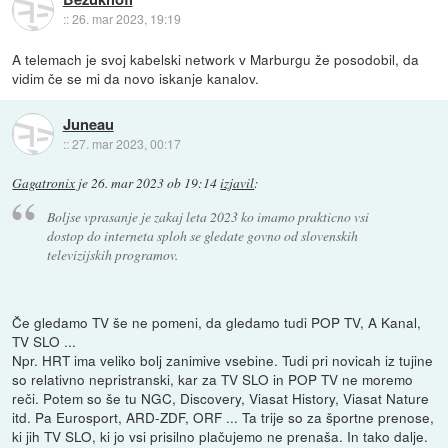
::
26. mar 2023, 19:19
A telemach je svoj kabelski network v Marburgu že posodobil, da
vidim če se mi da novo iskanje kanalov.
Juneau
::
27. mar 2023, 00:17
Gagatronix
je
26. mar 2023 ob 19:14
izjavil
:
Boljse vprasanje je zakaj leta 2023 ko imamo prakticno vsi
dostop do interneta sploh se gledate govno od slovenskih
televizijskih programov.
Če gledamo TV še ne pomeni, da gledamo tudi POP TV, A Kanal,
TV SLO ...
Npr. HRT ima veliko bolj zanimive vsebine. Tudi pri novicah iz tujine
so relativno nepristranski, kar za TV SLO in POP TV ne moremo
reči. Potem so še tu NGC, Discovery, Viasat History, Viasat Nature
itd. Pa Eurosport, ARD-ZDF, ORF ... Ta trije so za športne prenose,
ki jih TV SLO, ki jo vsi prisilno plačujemo ne prenaša. In tako dalje.