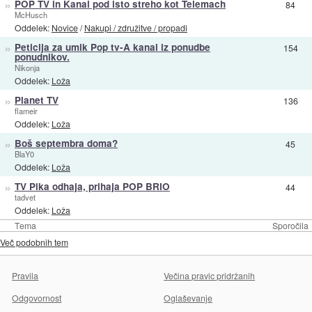
»
POP TV in Kanal pod isto streho kot Telemach
84
McHusch
Oddelek:
Novice
/
Nakupi / združitve / propadi
»
Peticija za umik Pop tv-A kanal iz ponudbe
154
ponudnikov.
Nikonja
Oddelek:
Loža
»
Planet TV
136
flameir
Oddelek:
Loža
»
Boš septembra doma?
45
BlaY0
Oddelek:
Loža
»
TV Pika odhaja, prihaja POP BRIO
44
tadvet
Oddelek:
Loža
Tema
Sporočila
Več podobnih tem
Pravila
Večina pravic pridržanih
Odgovornost
Oglaševanje