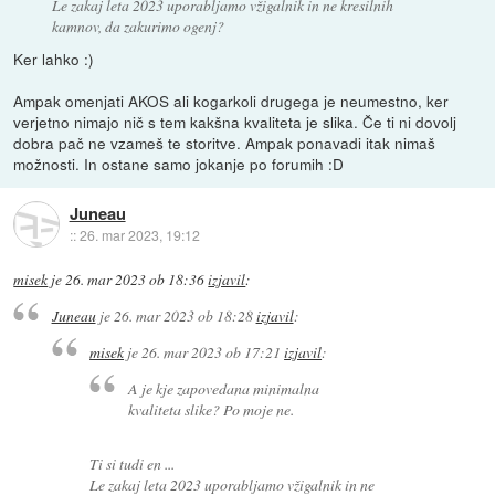
Le zakaj leta 2023 uporabljamo vžigalnik in ne kresilnih
kamnov, da zakurimo ogenj?
Ker lahko :)
Ampak omenjati AKOS ali kogarkoli drugega je neumestno, ker
verjetno nimajo nič s tem kakšna kvaliteta je slika. Če ti ni dovolj
dobra pač ne vzameš te storitve. Ampak ponavadi itak nimaš
možnosti. In ostane samo jokanje po forumih :D
Juneau
::
26. mar 2023, 19:12
misek
je
26. mar 2023 ob 18:36
izjavil
:
Juneau
je
26. mar 2023 ob 18:28
izjavil
:
misek
je
26. mar 2023 ob 17:21
izjavil
:
A je kje zapovedana minimalna
kvaliteta slike? Po moje ne.
Ti si tudi en ...
Le zakaj leta 2023 uporabljamo vžigalnik in ne