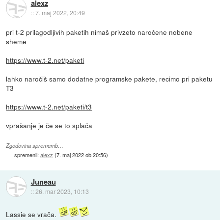
alexz
::
7. maj 2022, 20:49
pri t-2 prilagodljivih paketih nimaš privzeto naročene nobene
sheme
https://www.t-2.net/paketi
lahko naročiš samo dodatne programske pakete, recimo pri paketu
T3
https://www.t-2.net/paketi/t3
vprašanje je če se to splača
Zgodovina sprememb…
spremenil:
alexz
(
7. maj 2022 ob 20:56
)
Juneau
::
26. mar 2023, 10:13
Lassie se vrača.