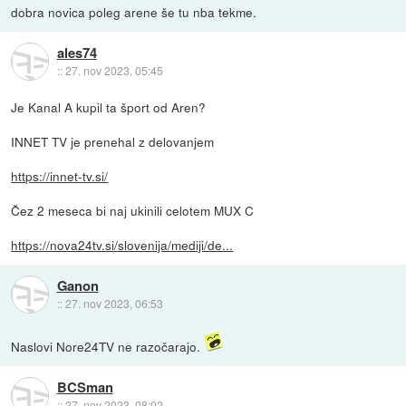
dobra novica poleg arene še tu nba tekme.
ales74
::
27. nov 2023, 05:45
Je Kanal A kupil ta šport od Aren?
INNET TV je prenehal z delovanjem
https://innet-tv.si/
Čez 2 meseca bi naj ukinili celotem MUX C
https://nova24tv.si/slovenija/mediji/de...
Ganon
::
27. nov 2023, 06:53
Naslovi Nore24TV ne razočarajo.
BCSman
::
27. nov 2023, 08:02