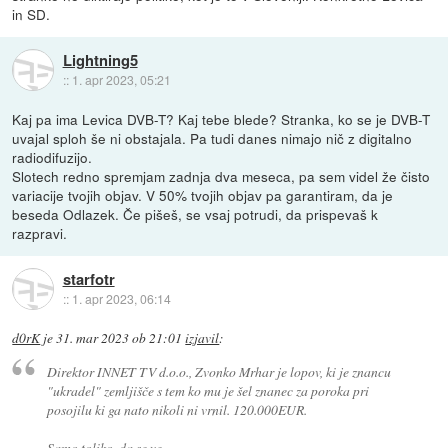
in SD.
Lightning5
::
1. apr 2023, 05:21
Kaj pa ima Levica DVB-T? Kaj tebe blede? Stranka, ko se je DVB-T
uvajal sploh še ni obstajala. Pa tudi danes nimajo nič z digitalno
radiodifuzijo.
Slotech redno spremjam zadnja dva meseca, pa sem videl že čisto
variacije tvojih objav. V 50% tvojih objav pa garantiram, da je
beseda Odlazek. Če pišeš, se vsaj potrudi, da prispevaš k
razpravi.
starfotr
::
1. apr 2023, 06:14
d0rK
je
31. mar 2023 ob 21:01
izjavil
:
Direktor INNET TV d.o.o., Zvonko Mrhar je lopov, ki je znancu
"ukradel" zemljišče s tem ko mu je šel znanec za poroka pri
posojilu ki ga nato nikoli ni vrnil. 120.000EUR.
Samo toliko, da se ve.