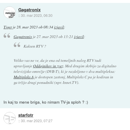
Gagatronix
::
30. mar 2023, 06:30
Tiger
je
28. mar 2023 ob 08:34
izjavil
:
Gagatronix
je
27. mar 2023 ob 13:21
izjavil
:
Kaksen RTV ?
Veliko vas ne ve, da je ena od temeljnih nalog RTV tudi
upravljanje
Oddajnikov in zvez
. Med drugim skrbijo za digitalno
televizijsko omrežje (DVB-T), ki je razdeljeno v dva multipleksa:
Multipleks A
je dostopen zastonj, Multipleks C pa je kodiran in
ga tržijo drugi ponudniki (npr. Innet.TV).
In kaj to mene briga, ko nimam TV-ja sploh ? :)
starfotr
::
30. mar 2023, 07:27