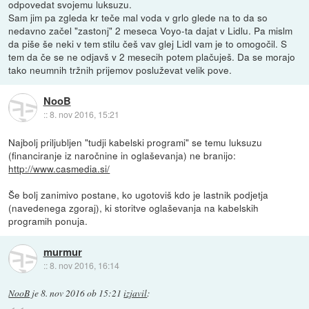
odpovedat svojemu luksuzu.
Sam jim pa zgleda kr teče mal voda v grlo glede na to da so
nedavno začel "zastonj" 2 meseca Voyo-ta dajat v Lidlu. Pa mislm
da piše še neki v tem stilu češ vav glej Lidl vam je to omogočil. S
tem da če se ne odjavš v 2 mesecih potem plačuješ. Da se morajo
tako neumnih tržnih prijemov posluževat velik pove.
NooB
::
8. nov 2016, 15:21
Najbolj priljubljen "tudji kabelski programi" se temu luksuzu
(financiranje iz naročnine in oglaševanja) ne branijo:
http://www.casmedia.si/
Še bolj zanimivo postane, ko ugotoviš kdo je lastnik podjetja
(navedenega zgoraj), ki storitve oglaševanja na kabelskih
programih ponuja.
murmur
::
8. nov 2016, 16:14
NooB
je
8. nov 2016 ob 15:21
izjavil
: