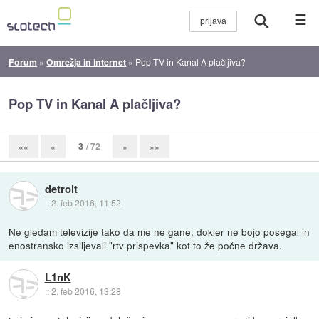
☰
Forum
»
Omrežja in internet
»
Pop TV in Kanal A plačljiva?
Pop TV in Kanal A plačljiva?
3
/ 72
««
«
»
»»
detroit
::
2. feb 2016, 11:52
Ne gledam televizije tako da me ne gane, dokler ne bojo posegal in
enostransko izsiljevali "rtv prispevka" kot to že počne država.
L1nK
::
2. feb 2016, 13:28