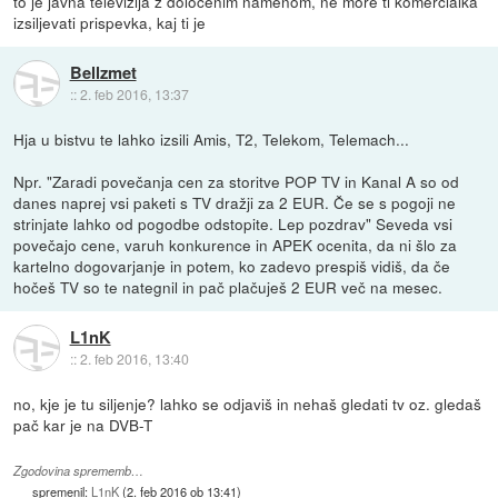
to je javna televizija z določenim namenom, ne more ti komercialka
izsiljevati prispevka, kaj ti je
Bellzmet
::
2. feb 2016, 13:37
Hja u bistvu te lahko izsili Amis, T2, Telekom, Telemach...
Npr. "Zaradi povečanja cen za storitve POP TV in Kanal A so od
danes naprej vsi paketi s TV dražji za 2 EUR. Če se s pogoji ne
strinjate lahko od pogodbe odstopite. Lep pozdrav" Seveda vsi
povečajo cene, varuh konkurence in APEK ocenita, da ni šlo za
kartelno dogovarjanje in potem, ko zadevo prespiš vidiš, da če
hočeš TV so te nategnil in pač plačuješ 2 EUR več na mesec.
L1nK
::
2. feb 2016, 13:40
no, kje je tu siljenje? lahko se odjaviš in nehaš gledati tv oz. gledaš
pač kar je na DVB-T
Zgodovina sprememb…
spremenil:
L1nK
(
2. feb 2016 ob 13:41
)