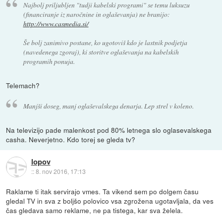
Najbolj priljubljen "tudji kabelski programi" se temu luksuzu
(financiranje iz naročnine in oglaševanja) ne branijo:
http://www.casmedia.si/
Še bolj zanimivo postane, ko ugotoviš kdo je lastnik podjetja
(navedenega zgoraj), ki storitve oglaševanja na kabelskih
programih ponuja.
Telemach?
Manjši doseg, manj oglaševalskega denarja. Lep strel v koleno.
Na televizijo pade malenkost pod 80% letnega slo oglasevalskega
casha. Neverjetno. Kdo torej se gleda tv?
lopov
::
8. nov 2016, 17:13
Raklame ti itak servirajo vmes. Ta vikend sem po dolgem času
gledal TV in sva z boljšo polovico vsa zgrožena ugotavljala, da ves
čas gledava samo reklame, ne pa tistega, kar sva želela.