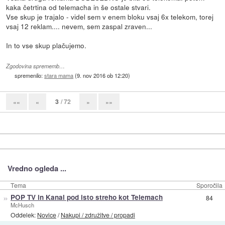
kaka četrtina od telemacha in še ostale stvari.
Vse skup je trajalo - videl sem v enem bloku vsaj 6x telekom, torej
vsaj 12 reklam.... nevem, sem zaspal zraven...
In to vse skup plačujemo.
Zgodovina sprememb…
spremenilo:
stara mama
(
9. nov 2016 ob 12:20
)
3
/ 72
««
«
»
»»
Vredno ogleda ...
Tema
Sporočila
»
POP TV in Kanal pod isto streho kot Telemach
84
McHusch
Oddelek:
Novice
/
Nakupi / združitve / propadi