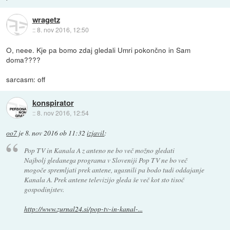
wragetz
::
8. nov 2016, 12:50
O, neee. Kje pa bomo zdaj gledali Umri pokončno in Sam
doma????
sarcasm: off
konspirator
::
8. nov 2016, 12:54
oo7
je
8. nov 2016 ob 11:32
izjavil
:
Pop TV in Kanala A z anteno ne bo več možno gledati
Najbolj gledanega programa v Sloveniji Pop TV ne bo več
mogoče spremljati prek antene, ugasnili pa bodo tudi oddajanje
Kanala A. Prek antene televizijo gleda še več kot sto tisoč
gospodinjstev.
http://www.zurnal24.si/pop-tv-in-kanal-...