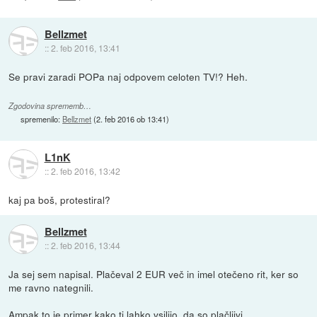
Bellzmet
::
2. feb 2016, 13:41
Se pravi zaradi POPa naj odpovem celoten TV!? Heh.
Zgodovina sprememb…
spremenilo:
Bellzmet
(
2. feb 2016 ob 13:41
)
L1nK
::
2. feb 2016, 13:42
kaj pa boš, protestiral?
Bellzmet
::
2. feb 2016, 13:44
Ja sej sem napisal. Plačeval 2 EUR več in imel otečeno rit, ker so
me ravno nategnili.
Ampak to je primer kako ti lahko vsilijo, da so plačljivi...