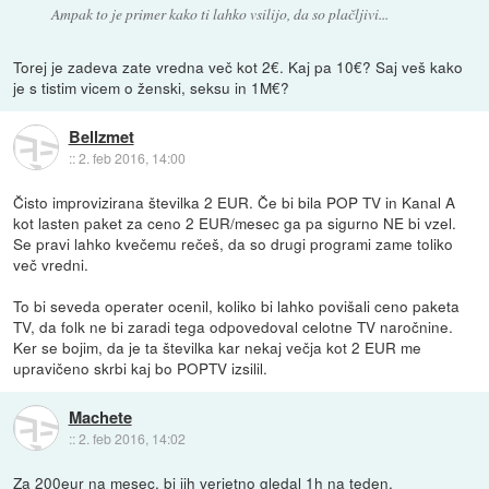
Ampak to je primer kako ti lahko vsilijo, da so plačljivi...
Torej je zadeva zate vredna več kot 2€. Kaj pa 10€? Saj veš kako
je s tistim vicem o ženski, seksu in 1M€?
Bellzmet
::
2. feb 2016, 14:00
Čisto improvizirana številka 2 EUR. Če bi bila POP TV in Kanal A
kot lasten paket za ceno 2 EUR/mesec ga pa sigurno NE bi vzel.
Se pravi lahko kvečemu rečeš, da so drugi programi zame toliko
več vredni.
To bi seveda operater ocenil, koliko bi lahko povišali ceno paketa
TV, da folk ne bi zaradi tega odpovedoval celotne TV naročnine.
Ker se bojim, da je ta številka kar nekaj večja kot 2 EUR me
upravičeno skrbi kaj bo POPTV izsilil.
Machete
::
2. feb 2016, 14:02
Za 200eur na mesec, bi jih verjetno gledal 1h na teden,