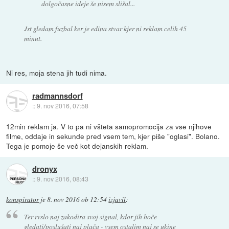
dolgočasne ideje še nisem slišal...
Jst gledam fuzbal ker je edina stvar kjer ni reklam celih 45
minut.
Ni res, moja stena jih tudi nima.
radmannsdorf
::
9. nov 2016, 07:58
12min reklam ja. V to pa ni všteta samopromocija za vse njihove
filme, oddaje in sekunde pred vsem tem, kjer piše "oglasi". Bolano.
Tega je pomoje še več kot dejanskih reklam.
dronyx
::
9. nov 2016, 08:43
konspirator
je
8. nov 2016 ob 12:54
izjavil
:
Ter rvslo naj zakodira svoj signal, kdor jih hoče
gledati/poslušati naj plača - vsem ostalim naj se ukine