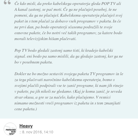
Če kdo misli, da preko kabelskega operaterja gleda POP TV ali
A kanal zastonj, se pač moti. Če ga ne plačuješ posebej, še ne
pomeni, da ga ne plačuješ. Kabelskemu operaterju plačuješ svoj
paket in s tem plačaš za dobavo vseh programov v paketu. In če
ne prvi dan, pa bodo operaterji sčasoma podražili te svoje
osnovne pakete, če bo notri več takih programov, za katere bodo
morali televizijskim hišam plačevati.
Pop TV bodo gledali zastonj samo tisti, ki kradejo kabelski
signal. eni bodo pa samo mislili, da ga gledajo zastonj, ker ga ne
bo v posebnem paketu.
Dokler ne bo možno sestaviti svojega paketa TV programov in le
za tega plačevati naročnino kabelskemu operaterju, bomo s
svojimi plačili podpirali vse te zanič programe, ki nam jih rinejo
v pakete, pa jih nikoli ne gledamo. (Kaj je komu zanič, je seveda
stvar okusa, a gre se za načelo, kako plačujemo. V resnici
nimamo možnosti vreči programov iz paketa in s tem zmanjšati
cene paketa.)
Heavy
::
8. nov 2016, 14:10