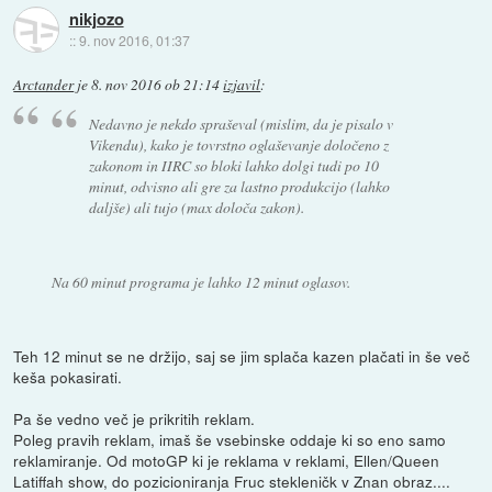
nikjozo
::
9. nov 2016, 01:37
Arctander
je
8. nov 2016 ob 21:14
izjavil
:
Nedavno je nekdo spraševal (mislim, da je pisalo v
Vikendu), kako je tovrstno oglaševanje določeno z
zakonom in IIRC so bloki lahko dolgi tudi po 10
minut, odvisno ali gre za lastno produkcijo (lahko
daljše) ali tujo (max določa zakon).
Na 60 minut programa je lahko 12 minut oglasov.
Teh 12 minut se ne držijo, saj se jim splača kazen plačati in še več
keša pokasirati.
Pa še vedno več je prikritih reklam.
Poleg pravih reklam, imaš še vsebinske oddaje ki so eno samo
reklamiranje. Od motoGP ki je reklama v reklami, Ellen/Queen
Latiffah show, do pozicioniranja Fruc stekleničk v Znan obraz....