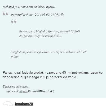
Mehmed
je
9. nov 2016 ob 00:22
izjavil
:
poweroff
je
9. nov 2016 ob 00:04
izjavil
:
Resno, zakaj bi gledal športne prenose??? Bolj
dolgočasne ideje še nisem slišal...
Jst gledam fuzbal ker je edina stvar kjer ni reklam celih 45
minut.
Pa ravno pri fuzbalu gledaš nezavedno 45+ minut reklam, razen če
dobesedno buljiš v žogo in ti je periferni vid zanič.
Zgodovina sprememb…
spremenil:
nikjozo
(
9. nov 2016 ob 01:40
)
bambam20