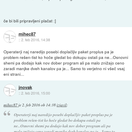
če bi bili pripravljeni plačat :]
mihec87
::
2. feb 2016, 14:38
Operaterji naj naredijo posebi doplačljiv paket proplus pa je
problem rešen-tist ko hoče gledat bo dokupu ostali pa ne...Osnovni
shemi pa dodajo kak nov dober program ali pa malo znižajo ceno
zaradi manjke dveh kanalov pa je... Samo to verjetno ni všeč vsaj
eni strani...
jnovak
::
2. feb 2016, 15:00
mihec87
je
2. feb 2016 ob 14:38
izjavil
:
Operaterji naj naredijo posebi doplačljiv paket proplus pa je
problem rešen-tist ko hoče gledat bo dokupu ostali pa
ne...Osnovni shemi pa dodajo kak nov dober program ali pa
malo znižajo ceno zaradi manjke dveh kanalov pa je... Samo to