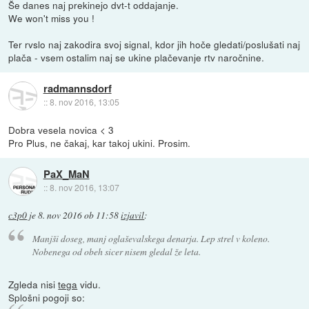
Še danes naj prekinejo dvt-t oddajanje.
We won't miss you !
Ter rvslo naj zakodira svoj signal, kdor jih hoče gledati/poslušati naj
plača - vsem ostalim naj se ukine plačevanje rtv naročnine.
radmannsdorf
::
8. nov 2016, 13:05
Dobra vesela novica < 3
Pro Plus, ne čakaj, kar takoj ukini. Prosim.
PaX_MaN
::
8. nov 2016, 13:07
c3p0
je
8. nov 2016 ob 11:58
izjavil
:
Manjši doseg, manj oglaševalskega denarja. Lep strel v koleno.
Nobenega od obeh sicer nisem gledal že leta.
Zgleda nisi
tega
vidu.
Splošni pogoji so: