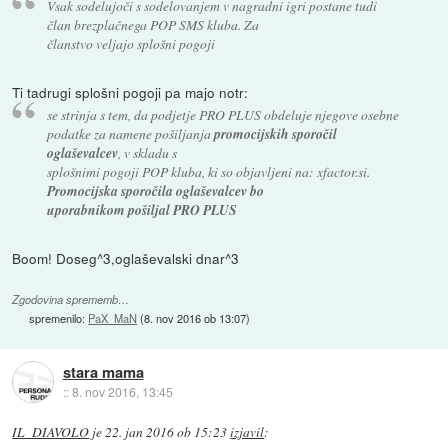
Vsak sodelujoči s sodelovanjem v nagradni igri postane tudi
član brezplačnega POP SMS kluba. Za
članstvo veljajo splošni pogoji
Ti tadrugi splošni pogoji pa majo notr:
se strinja s tem, da podjetje PRO PLUS obdeluje njegove osebne
podatke za namene pošiljanja
promocijskih sporočil
oglaševalcev
, v skladu s
splošnimi pogoji POP kluba, ki so objavljeni na: xfactor.si.
Promocijska sporočila oglaševalcev bo
uporabnikom pošiljal PRO PLUS
Boom! Doseg^3,oglaševalski dnar^3
Zgodovina sprememb…
spremenilo:
PaX_MaN
(
8. nov 2016 ob 13:07
)
stara mama
::
8. nov 2016, 13:45
IL_DIAVOLO
je
22. jan 2016 ob 15:23
izjavil
: