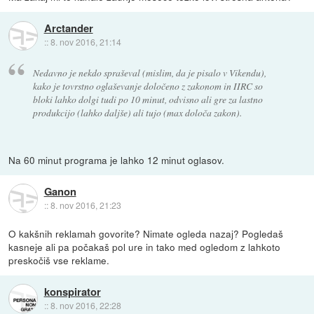
Arctander
::
8. nov 2016, 21:14
Nedavno je nekdo spraševal (mislim, da je pisalo v Vikendu),
kako je tovrstno oglaševanje določeno z zakonom in IIRC so
bloki lahko dolgi tudi po 10 minut, odvisno ali gre za lastno
produkcijo (lahko daljše) ali tujo (max določa zakon).
Na 60 minut programa je lahko 12 minut oglasov.
Ganon
::
8. nov 2016, 21:23
O kakšnih reklamah govorite? Nimate ogleda nazaj? Pogledaš
kasneje ali pa počakaš pol ure in tako med ogledom z lahkoto
preskočiš vse reklame.
konspirator
::
8. nov 2016, 22:28