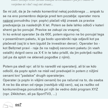
verjetno ni všeč vsaj eni strani...
Se mi zdi, da je že nekdo komentiral nekaj podobnega ... ampak tu
se na eno pomembno dejanje pred tem pozablja: operater mora
najprej
ponudniku (npr. poptv) plačati višji znesek za pravice
predvajanja za naslednjih X let. Potem se šele lahko odloči v kateri
shemi ga bo ponujal. Pravice se zakupi za vnaprej.
In ko enkrat operater že da €€€, potem sigurno ne bo ponujal tega
v posamičnem paketu, ki ga bodo uporabniki raje odjavili kot pa
plačevali (saj bi s tem izgubil že investiran denar). Operater bo -
kot Bellzmet pravi - raje že na najbolj osnovnem paketu (in vseh
ostalih) dvignil ceno za X € in te tako prisilil, da jim pokriješ razliko
(ali pa da sploh ne skleneš pogodbe z njimi).
Potem pa sledi vpr: ali bi to naredili vsi operaterji, ali bi se kdo
odločil, da poptv sploh ne misli več predvajati in potem z nižjimi
cenami lovi "padalce" drugih operaterjev.
Operater (s poptv in višjimi cenami) bo pa računal na to, da oseba
A ne bo šla stran od njega (navkljub višji ceni), saj za razliko od
konkurenčnega ponudnika pri njih še vedno dobi program XYZ
(npr. 24kitchen, ali pa SportTV3, ...)
oo7