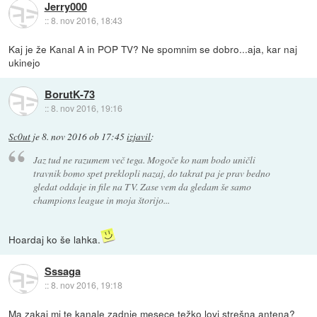
Jerry000
::
8. nov 2016, 18:43
Kaj je že Kanal A in POP TV? Ne spomnim se dobro...aja, kar naj
ukinejo
BorutK-73
::
8. nov 2016, 19:16
Sc0ut
je
8. nov 2016 ob 17:45
izjavil
:
Jaz tud ne razumem več tega. Mogoče ko nam bodo uničli
travnik bomo spet preklopli nazaj, do takrat pa je prav bedno
gledat oddaje in file na TV. Zase vem da gledam še samo
champions league in moja štorijo...
Hoardaj ko še lahka.
Sssaga
::
8. nov 2016, 19:18
Ma zakaj mi te kanale zadnje mesece težko lovi strešna antena?