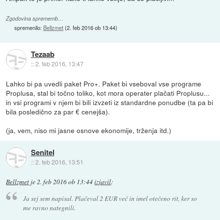
Zgodovina sprememb…
spremenilo:
Bellzmet
(
2. feb 2016 ob 13:44
)
Tezaab
::
2. feb 2016, 13:47
Lahko bi pa uvedli paket Pro+. Paket bi vseboval vse programe
Proplusa, stal bi točno toliko, kot mora operater plačati Proplusu...
in vsi programi v njem bi bili izvzeti iz standardne ponudbe (ta pa bi
bila posledično za par € cenejša).
(ja, vem, niso mi jasne osnove ekonomije, trženja itd.)
Senitel
::
2. feb 2016, 13:51
Bellzmet
je
2. feb 2016 ob 13:44
izjavil
:
Ja sej sem napisal. Plačeval 2 EUR več in imel otečeno rit, ker so
me ravno nategnili.