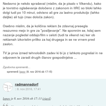
Nedavno je nekdo spraševal (mislim, da je pisalo v Vikendu), kako
je tovrstno oglaševanje določeno z zakonom in IIRC so bloki lahko
dolgi tudi po 10 minut, odvisno ali gre za lastno produkcijo (lahko
daljše) ali tujo (max določa zakon).
Osebno mislim, da je količina reklam že zdavnaj presegla
reazumno mejo in gre za "posiljevanje". Ne spomnim se, kdaj sem
nazanje pogledal oddajo/film v celoti (tudi ta vikend ne) ker ob
reklamah izkoristim priliko za kaj drugega in se ne vrnem pred
zaslon.
TV je prva izmed tehnoloških zadev ki bi jo z lahkoto pogrešal in ne
odpovem le zaradi drugih članov gospodinjstva ...
Zgodovina sprememb…
spremenil:
lopov
(
8. nov 2016 ob 17:15
)
radmannsdorf
::
8. nov 2016, 17:41
lopov
je
8. nov 2016 ob 17:13
izjavil
: