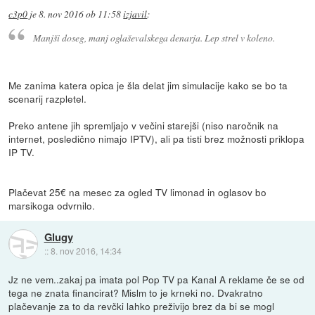
c3p0
je
8. nov 2016 ob 11:58
izjavil
:
Manjši doseg, manj oglaševalskega denarja. Lep strel v koleno.
Me zanima katera opica je šla delat jim simulacije kako se bo ta
scenarij razpletel.
Preko antene jih spremljajo v večini starejši (niso naročnik na
internet, posledično nimajo IPTV), ali pa tisti brez možnosti priklopa
IP TV.
Plačevat 25€ na mesec za ogled TV limonad in oglasov bo
marsikoga odvrnilo.
Glugy
::
8. nov 2016, 14:34
Jz ne vem..zakaj pa imata pol Pop TV pa Kanal A reklame če se od
tega ne znata financirat? Mislm to je krneki no. Dvakratno
plačevanje za to da revčki lahko preživijo brez da bi se mogl