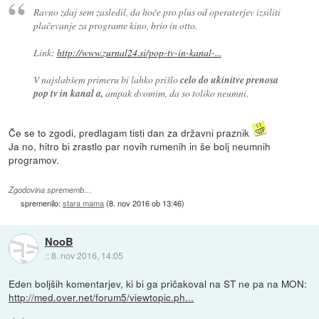
Ravno zdaj sem zasledil, da hoče pro plus od operaterjev izsiliti
plačevanje za programe kino, brio in otto.
Link:
http://www.zurnal24.si/pop-tv-in-kanal-...
V najslabšem primeru bi lahko prišlo
celo do ukinitve prenosa
pop tv in kanal a,
ampak dvomim, da so toliko neumni.
Če se to zgodi, predlagam tisti dan za državni praznik
Ja no, hitro bi zrastlo par novih rumenih in še bolj neumnih
programov.
Zgodovina sprememb…
spremenilo:
stara mama
(
8. nov 2016 ob 13:46
)
NooB
::
8. nov 2016, 14:05
Eden boljših komentarjev, ki bi ga pričakoval na ST ne pa na MON:
http://med.over.net/forum5/viewtopic.ph...