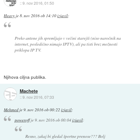
::
9. nov 2016, 01:50
Heavy
je
8. nov 2016 ob 14:10
izjavil
:
Preko antene jih spremljajo v večini starejši (niso naročnik na
internet, posledično nimajo IPTV), ali pa tisti brez možnosti
priklopa IP TV.
Njihova ciljna publika.
Machete
::
9. nov 2016, 07:33
Mehmed
je
9. nov 2016 ob 00:22
izjavil
:
poweroff
je
9. nov 2016 ob 00:04
izjavil
:
Resno, zakaj bi gledal športne prenose??? Bolj