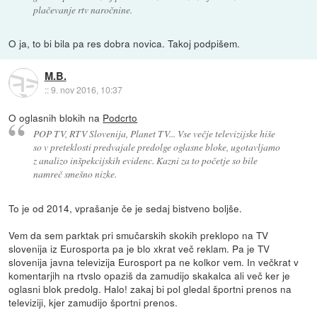
plačevanje rtv naročnine.
O ja, to bi bila pa res dobra novica. Takoj podpišem.
M.B.
::
9. nov 2016, 10:37
O oglasnih blokih na
Podcrto
POP TV, RTV Slovenija, Planet TV... Vse večje televizijske hiše
so v preteklosti predvajale predolge oglasne bloke, ugotavljamo
z analizo inšpekcijskih evidenc. Kazni za to početje so bile
namreč smešno nizke.
To je od 2014, vprašanje če je sedaj bistveno boljše.
Vem da sem parktak pri smučarskih skokih preklopo na TV
slovenija iz Eurosporta pa je blo xkrat več reklam. Pa je TV
slovenija javna televizija Eurosport pa ne kolkor vem. In večkrat v
komentarjih na rtvslo opaziš da zamudijo skakalca ali več ker je
oglasni blok predolg. Halo! zakaj bi pol gledal športni prenos na
televiziji, kjer zamudijo športni prenos.