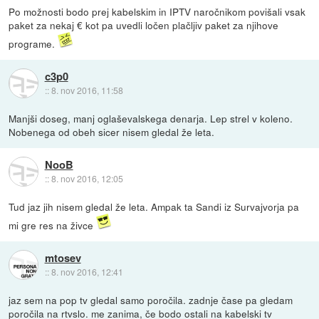
Po možnosti bodo prej kabelskim in IPTV naročnikom povišali vsak
paket za nekaj € kot pa uvedli ločen plačljiv paket za njihove
programe.
c3p0
::
8. nov 2016, 11:58
Manjši doseg, manj oglaševalskega denarja. Lep strel v koleno.
Nobenega od obeh sicer nisem gledal že leta.
NooB
::
8. nov 2016, 12:05
Tud jaz jih nisem gledal že leta. Ampak ta Sandi iz Survajvorja pa
mi gre res na živce
mtosev
::
8. nov 2016, 12:41
jaz sem na pop tv gledal samo poročila. zadnje čase pa gledam
poročila na rtvslo. me zanima, če bodo ostali na kabelski tv