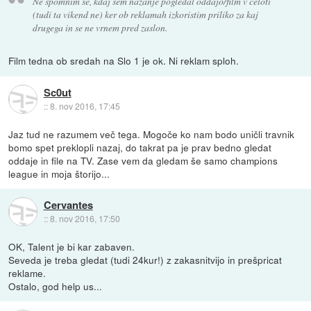
Ne spomnim se, kdaj sem nazanje pogledal oddajo/film v celoti
(tudi ta vikend ne) ker ob reklamah izkoristim priliko za kaj
drugega in se ne vrnem pred zaslon.
Film tedna ob sredah na Slo 1 je ok. Ni reklam sploh.
Sc0ut
::
8. nov 2016, 17:45
Jaz tud ne razumem več tega. Mogoče ko nam bodo uničli travnik
bomo spet preklopli nazaj, do takrat pa je prav bedno gledat
oddaje in file na TV. Zase vem da gledam še samo champions
league in moja štorijo...
Cervantes
::
8. nov 2016, 17:50
OK, Talent je bi kar zabaven.
Seveda je treba gledat (tudi 24kur!) z zakasnitvijo in prešpricat
reklame.
Ostalo, god help us...