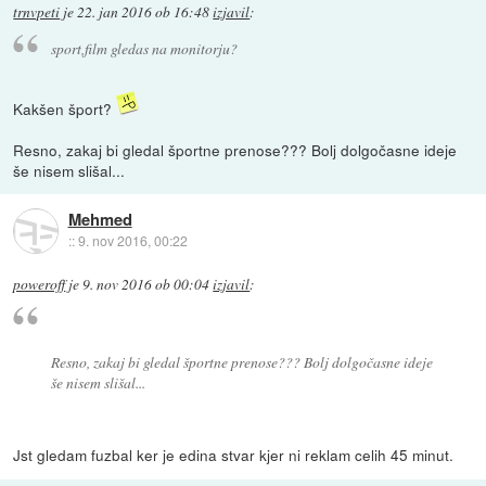
trnvpeti
je
22. jan 2016 ob 16:48
izjavil
:
sport,film gledas na monitorju?
Kakšen šport?
Resno, zakaj bi gledal športne prenose??? Bolj dolgočasne ideje
še nisem slišal...
Mehmed
::
9. nov 2016, 00:22
poweroff
je
9. nov 2016 ob 00:04
izjavil
:
Resno, zakaj bi gledal športne prenose??? Bolj dolgočasne ideje
še nisem slišal...
Jst gledam fuzbal ker je edina stvar kjer ni reklam celih 45 minut.