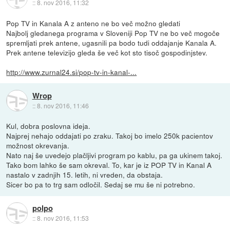
::
8. nov 2016, 11:32
Pop TV in Kanala A z anteno ne bo več možno gledati
Najbolj gledanega programa v Sloveniji Pop TV ne bo več mogoče
spremljati prek antene, ugasnili pa bodo tudi oddajanje Kanala A.
Prek antene televizijo gleda še več kot sto tisoč gospodinjstev.
http://www.zurnal24.si/pop-tv-in-kanal-...
Wrop
::
8. nov 2016, 11:46
Kul, dobra poslovna ideja.
Najprej nehajo oddajati po zraku. Takoj bo imelo 250k pacientov
možnost okrevanja.
Nato naj še uvedejo plačljivi program po kablu, pa ga ukinem takoj.
Tako bom lahko še sam okreval. To, kar je iz POP TV in Kanal A
nastalo v zadnjih 15. letih, ni vreden, da obstaja.
Sicer bo pa to trg sam odločil. Sedaj se mu še ni potrebno.
polpo
::
8. nov 2016, 11:53