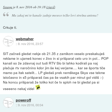
Sssaga
je
8. nov 2016 ob 19:18
izjavil
:
Ma zakaj mi te kanale zadnje mesece težko lovi strešna antena?
Crkuje ti.
webmaher
::
8. nov 2016, 23:57
SIT začneš gledat nekje ob 21.35 z zamikom veselo preskakuješ
reklame in ujameš konec v živo in si prišparal celo uro in pol... POP
kanali so že zdavnaj out tudi RTV Slo bi lahko kodirali pa naj
plačuje rtv naročnino kdor jim še kej verjame.... kar se športa tiče
mamo pa itak satelit... LP gledaš prek nemškega Skya vse tekme
istočasno in s5 prišparaš čas pa še vsakih par minut gol vidiš :-)
Na koncu prišparaš že toliko kot če tv sploh ne bi gledal pa si
vseeeno nekaj videl
poweroff
::
9. nov 2016, 00:04