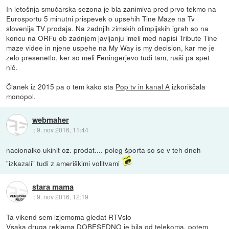
In letošnja smučarska sezona je bla zanimiva pred prvo tekmo na
Eurosportu 5 minutni prispevek o upsehih Tine Maze na Tv
slovenija TV prodaja. Na zadnjih zimskih olimpijskih igrah so na
koncu na ORFu ob zadnjem javljanju imeli med napisi Tribute Tine
maze videe in njene uspehe na My Way is my decision, kar me je
zelo presenetlo, ker so meli Feningerjevo tudi tam, naši pa spet
nič.
Članek iz 2015 pa o tem kako sta
Pop tv in kanal A
izkoriščala
monopol.
webmaher
::
9. nov 2016, 11:44
nacionalko ukinit oz. prodat.... poleg športa so se v teh dneh
"izkazali" tudi z ameriškimi volitvami
stara mama
::
9. nov 2016, 12:19
Ta vikend sem izjemoma gledat RTVslo
Vsaka druga reklama DOBESEDNO je bila od telekoma. potem