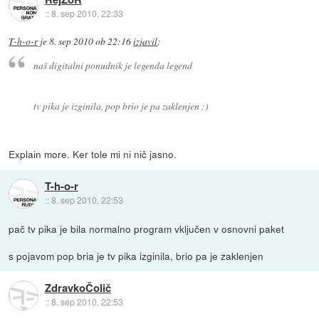
::
8. sep 2010, 22:33
T-h-o-r
je
8. sep 2010 ob 22:16
izjavil
:
naš digitalni ponudnik je legenda legend
tv pika je izginila, pop brio je pa zaklenjen :)
Explain more. Ker tole mi ni nič jasno.
T-h-o-r
::
8. sep 2010, 22:53
pač tv pika je bila normalno program vključen v osnovni paket
s pojavom pop bria je tv pika izginila, brio pa je zaklenjen
ZdravkoČolič
::
8. sep 2010, 22:53