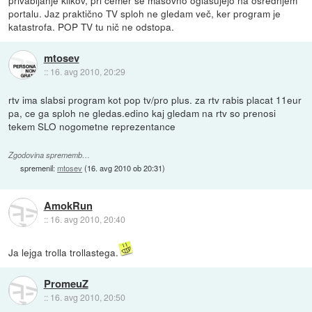
portalu. Jaz praktično TV sploh ne gledam več, ker program je
katastrofa. POP TV tu nič ne odstopa.
mtosev
::
16. avg 2010, 20:29
rtv ima slabsi program kot pop tv/pro plus. za rtv rabis placat 11eur
pa, ce ga sploh ne gledas.edino kaj gledam na rtv so prenosi
tekem SLO nogometne reprezentance
Zgodovina sprememb…
spremenil:
mtosev
(
16. avg 2010 ob 20:31
)
AmokRun
::
16. avg 2010, 20:40
Ja lejga trolla trollastega.
PromeuZ
::
16. avg 2010, 20:50