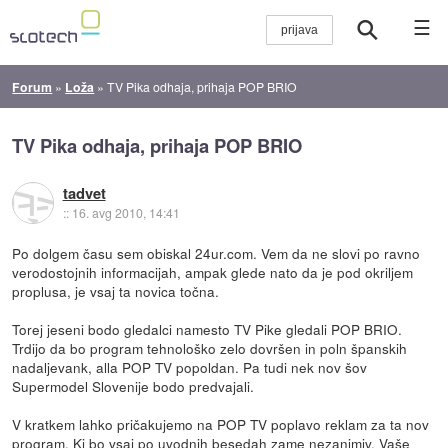
☰
Forum
»
Loža
»
TV Pika odhaja, prihaja POP BRIO
TV Pika odhaja, prihaja POP BRIO
tadvet
::
16. avg 2010, 14:41
Po dolgem času sem obiskal 24ur.com. Vem da ne slovi po ravno
verodostojnih informacijah, ampak glede nato da je pod okriljem
proplusa, je vsaj ta novica točna.
Torej jeseni bodo gledalci namesto TV Pike gledali POP BRIO.
Trdijo da bo program tehnološko zelo dovršen in poln španskih
nadaljevank, alla POP TV popoldan. Pa tudi nek nov šov
Supermodel Slovenije bodo predvajali.
V kratkem lahko pričakujemo na POP TV poplavo reklam za ta nov
program. Ki bo vsaj po uvodnih besedah zame nezanimiv. Vaše