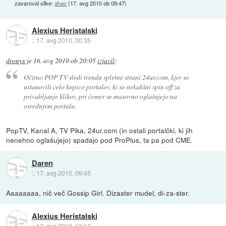
zavaroval slike:
ahac
(
17. avg 2010 ob 09:47
)
Alexius Heristalski
::
17. avg 2010, 00:35
dronyx
je
16. avg 2010 ob 20:05
izjavil
:
Očitno POP TV sledi trendu spletne strani 24ur.com, kjer so
ustanovili celo kopico portalov, ki so nekakšni spin off za
privabljanje klikov, pri čemer se masovno oglašujejo na
osrednjem portalu.
PopTV, Kanal A, TV Pika, 24ur.com (in ostali portalčki, ki jih
nenehno oglašujejo) spadajo pod ProPlus, ta pa pod CME.
Daren
::
17. avg 2010, 09:45
Aaaaaaaa, nič več Gossip Girl. Dizaster mudel, di-za-ster.
Alexius Heristalski
::
17. avg 2010, 13:17