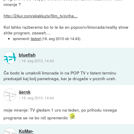
mnenje ?
http://24ur.com/ekskluziv/film_tv/priha...
Kot lahko razberemo bo to le še en popcorn/limonada/reality show
shite program, zeeeeh....
spremenil:
tadvet
(
16. avg 2010 ob 14:43
)
bluefish
::
16. avg 2010, 14:43
Če bodo le umaknili limonade in na POP TV v tistem terminu
predvajali kaj bolj pametnega, kar je drugače v poznih urah.
šernk
::
16. avg 2010, 14:44
moje mnenje: TV gledam 1 uro na teden, po prihodu novega
programa se ne bo nič spremenilo
KoMar-