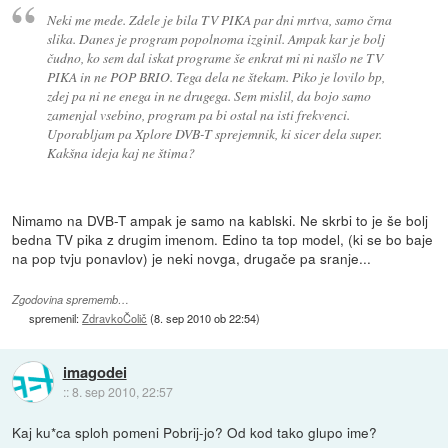
Neki me mede. Zdele je bila TV PIKA par dni mrtva, samo črna
slika. Danes je program popolnoma izginil. Ampak kar je bolj
čudno, ko sem dal iskat programe še enkrat mi ni našlo ne TV
PIKA in ne POP BRIO. Tega dela ne štekam. Piko je lovilo bp,
zdej pa ni ne enega in ne drugega. Sem mislil, da bojo samo
zamenjal vsebino, program pa bi ostal na isti frekvenci.
Uporabljam pa Xplore DVB-T sprejemnik, ki sicer dela super.
Kakšna ideja kaj ne štima?
Nimamo na DVB-T ampak je samo na kablski. Ne skrbi to je še bolj
bedna TV pika z drugim imenom. Edino ta top model, (ki se bo baje
na pop tvju ponavlov) je neki novga, drugače pa sranje...
Zgodovina sprememb…
spremenil:
ZdravkoČolič
(
8. sep 2010 ob 22:54
)
imagodei
::
8. sep 2010, 22:57
Kaj ku*ca sploh pomeni Pobrij-jo? Od kod tako glupo ime?