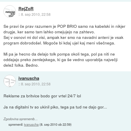
RejZoR
::
8. sep 2010, 22:58
Se pravi če prav razumem je POP BRIO samo na kabelski in nikjer
drugje, ker samo tam lahko omejujejo na zahtevo.
Sej v osnovi mi dol visi, ampak ker smo na navadni anteni je vsak
program dobrodošel. Mogoče bi kdaj ujel kaj meni všečnega.
Mi pa je hecno da delajo tolk pompa okoli tega, pol pa niti ne
oddajajo preko zemlejskega, ki ga še vedno uporablja največji
delež folka. Bedno.
ivanuscha
::
8. sep 2010, 22:58
Reklame za britvice bodo gor vrtel 24/7 lol
Ja na digitalni tv so ukinil piko, tega pa tud ne dajo gor...
Zgodovina sprememb…
spremenil:
ivanuscha
(
8. sep 2010 ob 22:59
)