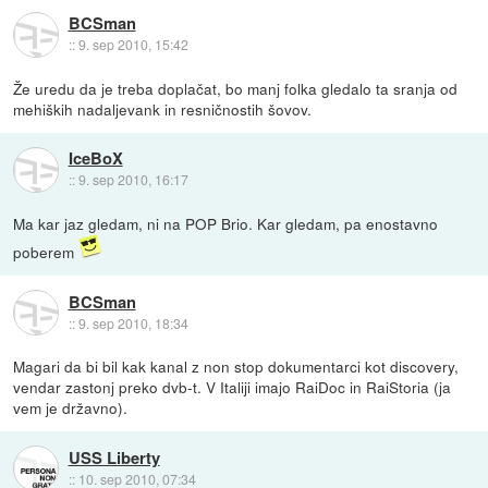
BCSman
::
9. sep 2010, 15:42
Že uredu da je treba doplačat, bo manj folka gledalo ta sranja od
mehiških nadaljevank in resničnostih šovov.
IceBoX
::
9. sep 2010, 16:17
Ma kar jaz gledam, ni na POP Brio. Kar gledam, pa enostavno
poberem
BCSman
::
9. sep 2010, 18:34
Magari da bi bil kak kanal z non stop dokumentarci kot discovery,
vendar zastonj preko dvb-t. V Italiji imajo RaiDoc in RaiStoria (ja
vem je državno).
USS Liberty
::
10. sep 2010, 07:34