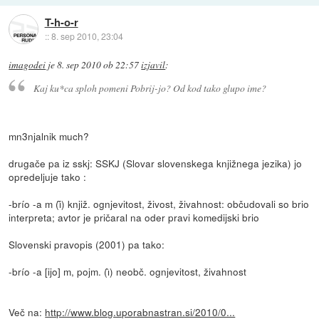
T-h-o-r
::
8. sep 2010, 23:04
imagodei
je
8. sep 2010 ob 22:57
izjavil
:
Kaj ku*ca sploh pomeni Pobrij-jo? Od kod tako glupo ime?
mn3njalnik much?
drugače pa iz sskj: SSKJ (Slovar slovenskega knjižnega jezika) jo
opredeljuje tako :
-brío -a m (ȋ) knjiž. ognjevitost, živost, živahnost: občudovali so brio
interpreta; avtor je pričaral na oder pravi komedijski brio
Slovenski pravopis (2001) pa tako:
-brío -a [ijo] m, pojm. (ı̑) neobč. ognjevitost, živahnost
Več na:
http://www.blog.uporabnastran.si/2010/0...