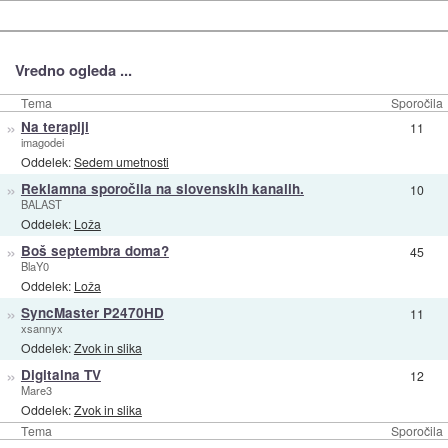
Vredno ogleda ...
Tema
Sporočila
»
Na terapiji
11
imagodei
Oddelek:
Sedem umetnosti
»
Reklamna sporočila na slovenskih kanalih.
10
BALAST
Oddelek:
Loža
»
Boš septembra doma?
45
BlaY0
Oddelek:
Loža
»
SyncMaster P2470HD
11
xsannyx
Oddelek:
Zvok in slika
»
Digitalna TV
12
Mare3
Oddelek:
Zvok in slika
Tema
Sporočila