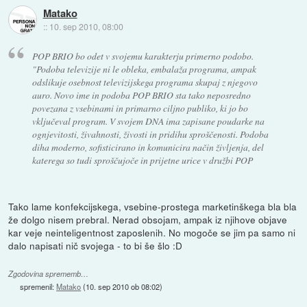
Matako
::
10. sep 2010, 08:00
POP BRIO bo odet v svojemu karakterju primerno podobo.
"Podoba televizije ni le obleka, embalaža programa, ampak
odslikuje osebnost televizijskega programa skupaj z njegovo
auro. Novo ime in podoba POP BRIO sta tako neposredno
povezana z vsebinami in primarno ciljno publiko, ki jo bo
vključeval program. V svojem DNA ima zapisane poudarke na
ognjevitosti, živahnosti, živosti in pridihu sproščenosti. Podoba
diha moderno, sofisticirano in komunicira način življenja, del
katerega so tudi sproščujoče in prijetne urice v družbi POP
Tako lame konfekcijskega, vsebine-prostega marketinškega bla bla
že dolgo nisem prebral. Nerad obsojam, ampak iz njihove objave
kar veje neinteligentnost zaposlenih. No mogoče se jim pa samo ni
dalo napisati nič svojega - to bi še šlo :D
Zgodovina sprememb…
spremenil:
Matako
(
10. sep 2010 ob 08:02
)