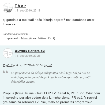
T-h-o-r
::
8. sep 2010, 23:18
ej gendale a tebi tudi noče jokerja odpret? nek database error
fukne ven
Zgodovina sprememb…
spremenilo:
T-h-o-r
(
8. sep 2010 ob 23:19
)
Alexius Heristalski
::
8. sep 2010, 23:25
RejZoR
je
8. sep 2010 ob 22:58
izjavil
:
Mi pa je hecno da delajo tolk pompa okoli tega, pol pa niti ne
oddajajo preko zemlejskega, ki ga še vedno uporablja največji
delež folka. Bedno.
Proplus (firma, ki ima v lasti POP TV, Kanal A, POP Brio, 24ur.com
in sorodne portale) vedno dela iz muhe slona. PR pač. V resnici
gre samo za rebrand TV Pike, malo so premetali programsko