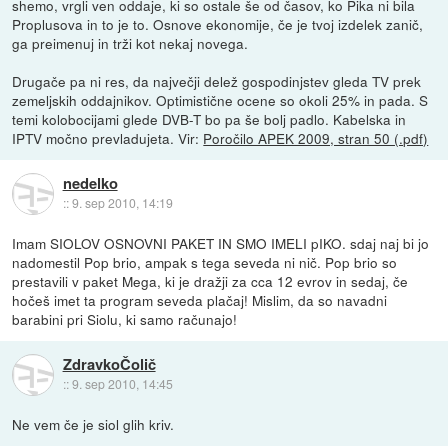
shemo, vrgli ven oddaje, ki so ostale še od časov, ko Pika ni bila
Proplusova in to je to. Osnove ekonomije, če je tvoj izdelek zanič,
ga preimenuj in trži kot nekaj novega.
Drugače pa ni res, da največji delež gospodinjstev gleda TV prek
zemeljskih oddajnikov. Optimistične ocene so okoli 25% in pada. S
temi kolobocijami glede DVB-T bo pa še bolj padlo. Kabelska in
IPTV močno prevladujeta. Vir:
Poročilo APEK 2009, stran 50 (.pdf)
nedelko
::
9. sep 2010, 14:19
Imam SIOLOV OSNOVNI PAKET IN SMO IMELI pIKO. sdaj naj bi jo
nadomestil Pop brio, ampak s tega seveda ni nič. Pop brio so
prestavili v paket Mega, ki je dražji za cca 12 evrov in sedaj, če
hočeš imet ta program seveda plačaj! Mislim, da so navadni
barabini pri Siolu, ki samo računajo!
ZdravkoČolič
::
9. sep 2010, 14:45
Ne vem če je siol glih kriv.