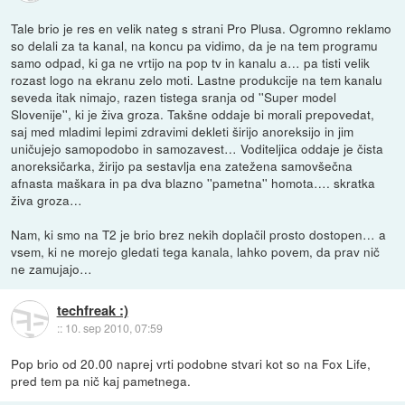
Tale brio je res en velik nateg s strani Pro Plusa. Ogromno reklamo
so delali za ta kanal, na koncu pa vidimo, da je na tem programu
samo odpad, ki ga ne vrtijo na pop tv in kanalu a… pa tisti velik
rozast logo na ekranu zelo moti. Lastne produkcije na tem kanalu
seveda itak nimajo, razen tistega sranja od ''Super model
Slovenije'', ki je živa groza. Takšne oddaje bi morali prepovedat,
saj med mladimi lepimi zdravimi dekleti širijo anoreksijo in jim
uničujejo samopodobo in samozavest… Voditeljica oddaje je čista
anoreksičarka, žirijo pa sestavlja ena zatežena samovšečna
afnasta maškara in pa dva blazno ''pametna'' homota…. skratka
živa groza…
Nam, ki smo na T2 je brio brez nekih doplačil prosto dostopen… a
vsem, ki ne morejo gledati tega kanala, lahko povem, da prav nič
ne zamujajo…
techfreak :)
::
10. sep 2010, 07:59
Pop brio od 20.00 naprej vrti podobne stvari kot so na Fox Life,
pred tem pa nič kaj pametnega.