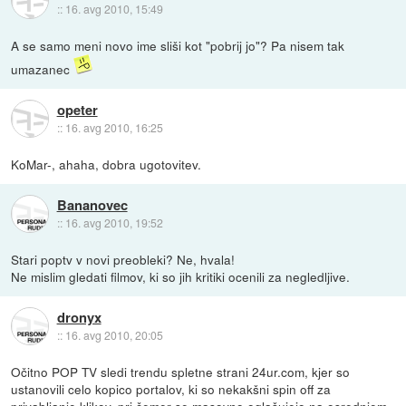
::
16. avg 2010, 15:49
A se samo meni novo ime sliši kot "pobrij jo"? Pa nisem tak
umazanec
opeter
::
16. avg 2010, 16:25
KoMar-, ahaha, dobra ugotovitev.
Bananovec
::
16. avg 2010, 19:52
Stari poptv v novi preobleki? Ne, hvala!
Ne mislim gledati filmov, ki so jih kritiki ocenili za negledljive.
dronyx
::
16. avg 2010, 20:05
Očitno POP TV sledi trendu spletne strani 24ur.com, kjer so
ustanovili celo kopico portalov, ki so nekakšni spin off za
privabljanje klikov, pri čemer se masovno oglašujejo na osrednjem