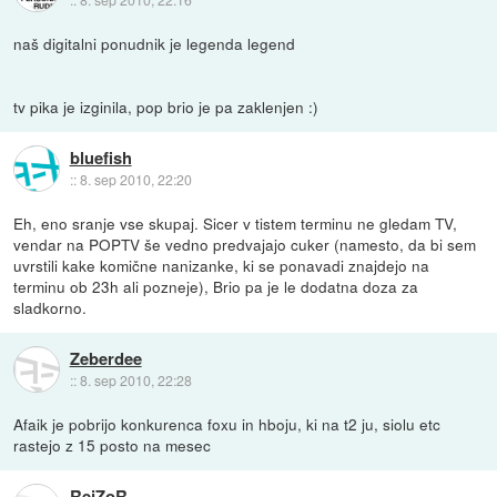
naš digitalni ponudnik je legenda legend
tv pika je izginila, pop brio je pa zaklenjen :)
bluefish
::
8. sep 2010, 22:20
Eh, eno sranje vse skupaj. Sicer v tistem terminu ne gledam TV,
vendar na POPTV še vedno predvajajo cuker (namesto, da bi sem
uvrstili kake komične nanizanke, ki se ponavadi znajdejo na
terminu ob 23h ali pozneje), Brio pa je le dodatna doza za
sladkorno.
Zeberdee
::
8. sep 2010, 22:28
Afaik je pobrijo konkurenca foxu in hboju, ki na t2 ju, siolu etc
rastejo z 15 posto na mesec
RejZoR