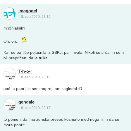
imagodei
::
8. sep 2010, 23:12
mn3njalnik?
Oh, oh...
Kar se pa tiče pojasnila iz SSKJ, pa - hvala. Nikoli še slišal in sem
bil prepričan, da je tujka.
T-h-o-r
::
8. sep 2010, 23:13
pač ta pobrij jo sem naprej tam zagledal :D
gendale
::
8. sep 2010, 23:17
to pomeni da ima ženska preveč kosmato med nogami in da se
mora pobrit