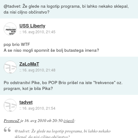
@tadvet: Že glede na logotip programa, bi lahko nekako sklepal,
da nisi ciljno občinstvo?
USS Liberty
::
16. avg 2010, 21:45
pop brio WTF
A se niso mogli spomnit še bolj butastega imena?
ZaLoMaT
::
16. avg 2010, 21:48
Po odstranitvi Pike, bo POP Brio prišel na iste "frekvence" oz.
program, kot je bila Pika?
tadvet
::
16. avg 2010, 21:54
PromeuZ
je
16. avg 2010 ob 20:50
izjavil
:
@tadvet: Že glede na logotip programa, bi lahko nekako
sklepal, da nisi ciljno občinstvo?