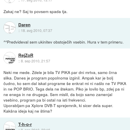
Zakaj ne? Saj to povsem spada tja.
Daren
::
18. avg 2010, 07:37
^^Predvideval sem ukinitev obstoječih vsebin. Hura v tem primeru.
RejZoR
::
8. sep 2010, 21:57
Neki me mede. Zdele je bila TV PIKA par dni mrtva, samo črna
slika. Danes je program popolnoma izginil. Ampak kar je bolj
čudno, ko sem dal iskat programe še enkrat mi ni našlo ne TV PIKA
in ne POP BRIO. Tega dela ne štekam. Piko je lovilo bp, zdej pa ni
ne enega in ne drugega. Sem mislil, da bojo samo zamenjal
vsebino, program pa bi ostal na isti frekvenci.
Uporabljam pa Xplore DVB-T sprejemnik, ki sicer dela super.
Kakšna ideja kaj ne štima?
T-h-o-r
::
8. sep 2010, 22:16