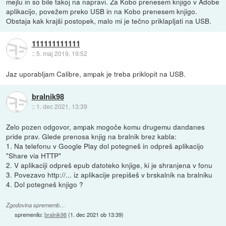
mejlu in so bile takoj na napravi. Za Kobo prenesem knjigo v Adobe
aplikacijo, povežem preko USB in na Kobo prenesem knjigo.
Obstaja kak krajši postopek, malo mi je tečno priklapljati na USB.
111111111111
::
5. maj 2019, 19:52
Jaz uporabljam Calibre, ampak je treba priklopit na USB.
bralnik98
::
1. dec 2021, 13:39
Zelo pozen odgovor, ampak mogoče komu drugemu dandanes
pride prav. Glede prenosa knjig na bralnik brez kabla:
1. Na telefonu v Google Play dol potegneš in odpreš aplikacijo
"Share via HTTP"
2. V aplikaciji odpreš epub datoteko knjige, ki je shranjena v fonu
3. Povezavo http://... iz aplikacije prepišeš v brskalnik na bralniku
4. Dol potegneš knjigo ?
Zgodovina sprememb…
spremenilo:
bralnik98
(
1. dec 2021 ob 13:39
)