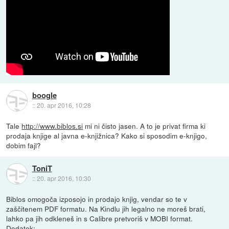
boogle
::
20. apr 2016, 10:28
Tale
http://www.biblos.si
mi ni čisto jasen. A to je privat firma ki
prodaja knjige al javna e-knjižnica? Kako si sposodim e-knjigo,
dobim fajl?
ToniT
::
20. apr 2016, 10:30
Biblos omogoča izposojo in prodajo knjig, vendar so te v
zaščitenem PDF formatu. Na Kindlu jih legalno ne moreš brati,
lahko pa jih odkleneš in s Calibre pretvoriš v MOBI format.
Dodatek: