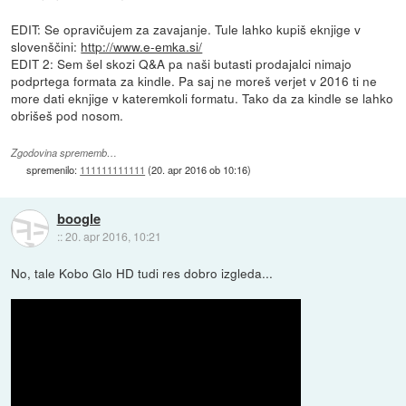
EDIT: Se opravičujem za zavajanje. Tule lahko kupiš eknjige v
slovenščini:
http://www.e-emka.si/
EDIT 2: Sem šel skozi Q&A pa naši butasti prodajalci nimajo
podprtega formata za kindle. Pa saj ne moreš verjet v 2016 ti ne
more dati eknjige v kateremkoli formatu. Tako da za kindle se lahko
obrišeš pod nosom.
Zgodovina sprememb…
spremenilo:
111111111111
(
20. apr 2016 ob 10:16
)
boogle
::
20. apr 2016, 10:21
No, tale Kobo Glo HD tudi res dobro izgleda...