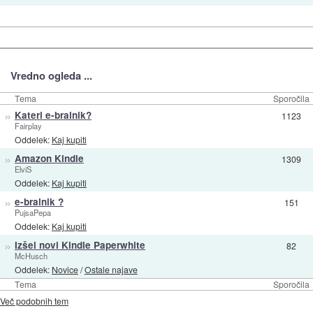
Vredno ogleda ...
Tema
Sporočila
»
Kateri e-bralnik?
1123
Fairplay
Oddelek:
Kaj kupiti
»
Amazon Kindle
1309
ElviS
Oddelek:
Kaj kupiti
»
e-bralnik ?
151
PujsaPepa
Oddelek:
Kaj kupiti
»
Izšel novi Kindle Paperwhite
82
McHusch
Oddelek:
Novice
/
Ostale najave
Tema
Sporočila
Več podobnih tem