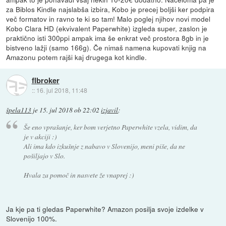
za Biblos Kindle najslabša izbira, Kobo je precej boljši ker podpira
več formatov in ravno te ki so tam! Malo poglej njihov novi model
Kobo Clara HD (ekvivalent Paperwhite) izgleda super, zaslon je
praktično isti 300ppi ampak ima še enkrat več prostora 8gb in je
bistveno lažji (samo 166g). Če nimaš namena kupovati knjig na
Amazonu potem rajši kaj drugega kot kindle.
flbroker
::
16. jul 2018, 11:48
špela113
je
15. jul 2018 ob 22:02
izjavil
:
Še eno vprašanje, ker bom verjetno Paperwhite vzela, vidim, da
je v akciji :)
Ali ima kdo izkušnje z nabavo v Slovenijo, meni piše, da ne
pošiljajo v Slo.
Hvala za pomoč in nasvete že vnaprej :)
Ja kje pa ti gledas Paperwhite? Amazon posilja svoje izdelke v
Slovenijo 100%.