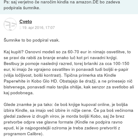
Ps: saj verjetno če naročim kindla na amazon.DE bo zadeva
podpirala šumnike.
Cveto
::
19. apr 2016, 17:07
Šumnike to bo podpiral vsak.
Kaj kupiti? Osnovni modeli so za 60-70 eur in nimajo osvetlitve, to
se pravi da rabiš za branje enako luč kot pri navadni knjigi.
Bestbuy je pomoje naslednji razred, torej brlaniki za cca 100-150
eur, ki imajo že vgrajeno osvatlitev in ponavadi tudi boljši e-papir
(višja ločljivost, bolši kontrast). Tipična primerka sta Kindle
Paperwhite in Kobo Glo HD. Obstajajo še dražji, a ne prinesejo nič
bistvenega, ponavadi malo tanjša ohišje, kak senzor za svetlobo ali
kaj podobnega.
Glede znamke je pa tako: če boš knjige kupoval online, je boljša
izbira Kindle, sa imajo več izbire in nižje cene. Če pa boš večinoma
gledal zadeve iz drugih virov, je morda boljši Kobo, saj že brez
pretvorbe odpre vse glavne formate (Kindle ne podpira ravno
epud, ki je najpogostejši oziroma je treba zadevo pretvoriti z
programom Calibre).