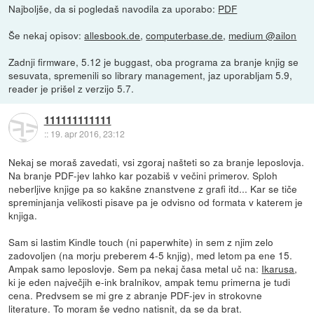
Najboljše, da si pogledaš navodila za uporabo:
PDF
Še nekaj opisov:
allesbook.de
,
computerbase.de
,
medium @ailon
Zadnji firmware, 5.12 je buggast, oba programa za branje knjig se
sesuvata, spremenili so library management, jaz uporabljam 5.9,
reader je prišel z verzijo 5.7.
111111111111
::
19. apr 2016, 23:12
Nekaj se moraš zavedati, vsi zgoraj našteti so za branje leposlovja.
Na branje PDF-jev lahko kar pozabiš v večini primerov. Sploh
neberljive knjige pa so kakšne znanstvene z grafi itd... Kar se tiče
spreminjanja velikosti pisave pa je odvisno od formata v katerem je
knjiga.
Sam si lastim Kindle touch (ni paperwhite) in sem z njim zelo
zadovoljen (na morju preberem 4-5 knjig), med letom pa ene 15.
Ampak samo leposlovje. Sem pa nekaj časa metal uč na:
Ikarusa
,
ki je eden največjih e-ink bralnikov, ampak temu primerna je tudi
cena. Predvsem se mi gre z abranje PDF-jev in strokovne
literature. To moram še vedno natisnit, da se da brat.