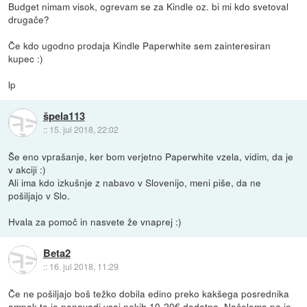
Budget nimam visok, ogrevam se za Kindle oz. bi mi kdo svetoval
drugače?
Če kdo ugodno prodaja Kindle Paperwhite sem zainteresiran
kupec :)
lp
špela113
::
15. jul 2018, 22:02
Še eno vprašanje, ker bom verjetno Paperwhite vzela, vidim, da je
v akciji :)
Ali ima kdo izkušnje z nabavo v Slovenijo, meni piše, da ne
pošiljajo v Slo.
Hvala za pomoč in nasvete že vnaprej :)
Beta2
::
16. jul 2018, 11:29
Če ne pošiljajo boš težko dobila edino preko kakšega posrednika
ampak to je ponavadi vsaj nekih 10-20€ dodatno. Načeloma pa je