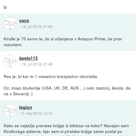
lp
yayo
::
16. jul 2018, 21:44
Kindle je 70 evrov le, če si včlanjena v Amazon Prime, če prav
razumem.
špela113
::
16. jul 2018, 21:48
Res je, bi kar to 1 mesečno brezplačno izkoristila.
Oz. imajo študentje (USA, UK, DE, AUS ...) celo zastonj, škoda, da
ne v Sloveniji :)
legion
::
5. maj 2019, 12:14
Kako se najlažje prenese knjige iz biblosa na kobo? Navajen sem
Kindlovega sistema, kjer sem si piratske knjige samo poslal po