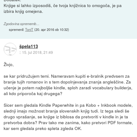
Knjige si lahko izposodiš, če tvoja knjižnica to omogoča, je pa
izbira knjig omejena.
Zgodovina sprememb…
spremenil:
ToniT
(
20. apr 2016 ob 10:32
)
špela113
::
15. jul 2018, 21:49
Živjo,
se kar pridružujem temi. Nameravam kupiti e-bralnik predvsem za
branje tujih romanov in s tem dopolnjevanja znanja angleščine. Za
učenje je potem najboljše kindle, sploh zaradi vocabulary builderja,
ali kdo priporoča kaj drugega?
Sicer sem gledala Kindle Paperwhite in pa Kobo + Inkbook modele,
slednji imajo možnost branja slovenskih knjig tudi. Iz tega sledi še
drugo vprašanje, se knjige iz biblosa da pretvoriti v kindle in je ta
pretvorba dobra? Prav tako me zanima, kako pretvori PDF formate,
kar sem gledala preko spleta zgleda OK.