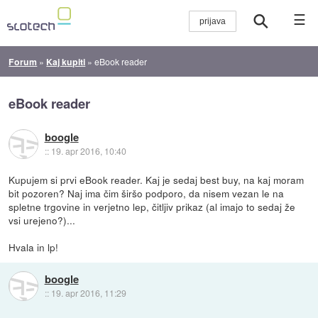
☰
Forum
»
Kaj kupiti
»
eBook reader
eBook reader
boogle
::
19. apr 2016, 10:40
Kupujem si prvi eBook reader. Kaj je sedaj best buy, na kaj moram
bit pozoren? Naj ima čim širšo podporo, da nisem vezan le na
spletne trgovine in verjetno lep, čitljiv prikaz (al imajo to sedaj že
vsi urejeno?)...
Hvala in lp!
boogle
::
19. apr 2016, 11:29