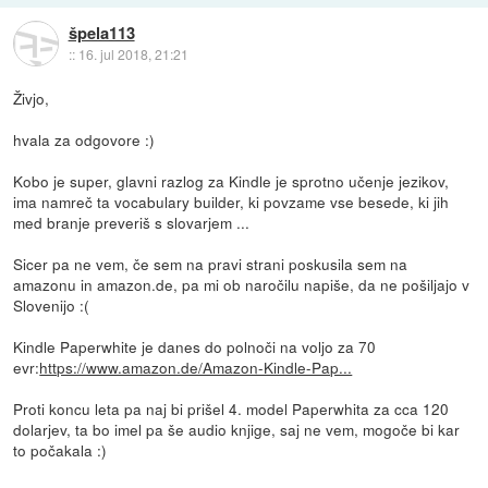
špela113
::
16. jul 2018, 21:21
Živjo,
hvala za odgovore :)
Kobo je super, glavni razlog za Kindle je sprotno učenje jezikov,
ima namreč ta vocabulary builder, ki povzame vse besede, ki jih
med branje preveriš s slovarjem ...
Sicer pa ne vem, če sem na pravi strani poskusila sem na
amazonu in amazon.de, pa mi ob naročilu napiše, da ne pošiljajo v
Slovenijo :(
Kindle Paperwhite je danes do polnoči na voljo za 70
evr:
https://www.amazon.de/Amazon-Kindle-Pap...
Proti koncu leta pa naj bi prišel 4. model Paperwhita za cca 120
dolarjev, ta bo imel pa še audio knjige, saj ne vem, mogoče bi kar
to počakala :)