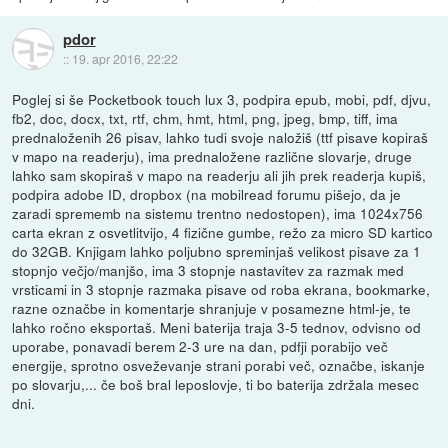
pdor
::
19. apr 2016, 22:22
Poglej si še Pocketbook touch lux 3, podpira epub, mobi, pdf, djvu,
fb2, doc, docx, txt, rtf, chm, hmt, html, png, jpeg, bmp, tiff, ima
prednaloženih 26 pisav, lahko tudi svoje naložiš (ttf pisave kopiraš
v mapo na readerju), ima prednaložene različne slovarje, druge
lahko sam skopiraš v mapo na readerju ali jih prek readerja kupiš,
podpira adobe ID, dropbox (na mobilread forumu pišejo, da je
zaradi sprememb na sistemu trentno nedostopen), ima 1024x756
carta ekran z osvetlitvijo, 4 fizične gumbe, režo za micro SD kartico
do 32GB. Knjigam lahko poljubno spreminjaš velikost pisave za 1
stopnjo večjo/manjšo, ima 3 stopnje nastavitev za razmak med
vrsticami in 3 stopnje razmaka pisave od roba ekrana, bookmarke,
razne označbe in komentarje shranjuje v posamezne html-je, te
lahko ročno eksportaš. Meni baterija traja 3-5 tednov, odvisno od
uporabe, ponavadi berem 2-3 ure na dan, pdfji porabijo več
energije, sprotno osveževanje strani porabi več, označbe, iskanje
po slovarju,... če boš bral leposlovje, ti bo baterija zdržala mesec
dni.