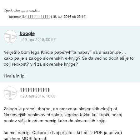
Zgodovina sprememb…
spremenilo:
111111111111
(
19. apr 2016 ob 23:14
)
boogle
::
20. apr 2016, 09:57
Verjetno bom tega Kindle paperwhite nabavil na amazon.de ...
kako pa je s zalogo slovenskih e-knjig? Se da večino dobit ali je to
bolj redkost? viri za slovenske knjige?
Hvala in lp!
111111111111
::
20. apr 2016, 10:08
Zaloga je precej uborna, na amazonu slovenskih eknjig ni.
Najnovejših naslovov ni sploh, legalno težko kaj kupiš, nekaj
postov višje imaš en namig kako do slovenskih knjig.
še moj namig: Calibre je tvoj prijatelj, ki tudi iz PDF-ja ustvari
solidnen MOBI format.