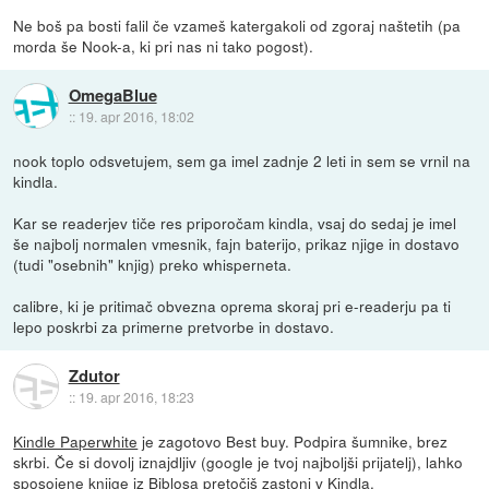
Ne boš pa bosti falil če vzameš katergakoli od zgoraj naštetih (pa
morda še Nook-a, ki pri nas ni tako pogost).
OmegaBlue
::
19. apr 2016, 18:02
nook toplo odsvetujem, sem ga imel zadnje 2 leti in sem se vrnil na
kindla.
Kar se readerjev tiče res priporočam kindla, vsaj do sedaj je imel
še najbolj normalen vmesnik, fajn baterijo, prikaz njige in dostavo
(tudi "osebnih" knjig) preko whisperneta.
calibre, ki je pritimač obvezna oprema skoraj pri e-readerju pa ti
lepo poskrbi za primerne pretvorbe in dostavo.
Zdutor
::
19. apr 2016, 18:23
Kindle Paperwhite
je zagotovo Best buy. Podpira šumnike, brez
skrbi. Če si dovolj iznajdljiv (google je tvoj najboljši prijatelj), lahko
sposojene knjige iz Biblosa pretočiš zastonj v Kindla.