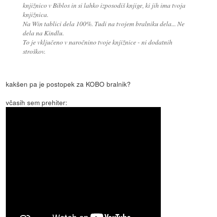
knjižnico v Biblos in si lahko izposodiš knjige, ki jih ima tvoja
knjižnica.
Na Win tablici dela 100%. Tudi na tvojem bralniku dela... Ne
dela na Kindlu.
To je vključeno v naročnino tvoje knjižnice - ni dodatnih
stroškov.
kakšen pa je postopek za KOBO bralnik?
včasih sem prehiter: