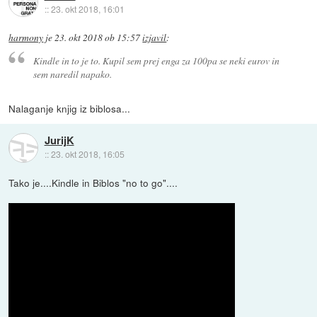
::
23. okt 2018, 16:01
harmony
je
23. okt 2018 ob 15:57
izjavil
:
Kindle in to je to. Kupil sem prej enga za 100pa se neki eurov in
sem naredil napako.
Nalaganje knjig iz biblosa...
JurijK
::
23. okt 2018, 16:05
Tako je....Kindle in Biblos "no to go"....