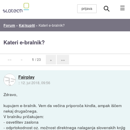
☰
Forum
»
Kaj kupiti
»
Kateri e-bralnik?
Kateri e-bralnik?
««
«
1
/ 23
»
»»
Fairplay
::
12. jul 2018, 09:56
Zdravo,
kupujem e-bralnik. Vem da večina priporoča kindla, ampak iščem
nekaj drugačnega.
V bralniku pričakujem:
- osvetlitev zaslona
- odprtokodnost oz. možnost direktnega nalaganja slovenskih knjig