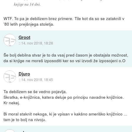
knjige na 14 dni.
WTF. To pa je debilizem brez primere. Tile kot da so se zataknili v
'80 letih prejšnjega stoletja.
Groot
::
14. nov 2018, 18:28
Še bolj debilna stvar je to da vsaj pred časom je obstajala možnost,
da si knjige ne moreš izposoditi ker so vsi izvodi že izposojeni o.O
Djuro
::
14. nov 2018, 18:45
Ta debilizem se še vedno pojavlja.
Skratka, e-knjižnica, katera deluje po principu navadne knjižnice.
Kr nekej.
Bi moral staknit nekoga, ki je vpisan v kakšno ameriško knjižnico ...
tam je to bolj na nivoju.