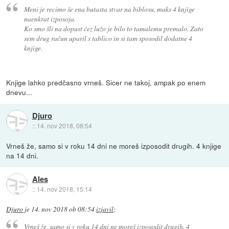
Meni je recimo še ena butasta stvar na biblosu, maks 4 knjige
naenkrat izposoja.
Ko smo šli na dopust čez lužo je bilo to tamalemu premalo. Zato
sem drug račun uparil s tablico in si tam sposodil dodatne 4
knjige.
Knjige lahko predčasno vrneš. Sicer ne takoj, ampak po enem
dnevu...
Djuro
::
14. nov 2018, 08:54
Vrneš že, samo si v roku 14 dni ne moreš izposodit drugih. 4 knjige
na 14 dni.
Ales
::
14. nov 2018, 15:14
Djuro
je
14. nov 2018 ob 08:54
izjavil
:
Vrneš že, samo si v roku 14 dni ne moreš izposodit drugih. 4