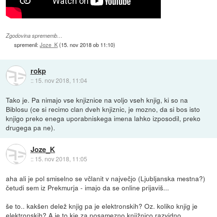
Zgodovina sprememb…
spremenil:
Joze_K
(
15. nov 2018 ob 11:10
)
rokp
::
15. nov 2018, 11:04
Tako je. Pa nimajo vse knjiznice na voljo vseh knjig, ki so na
Biblosu (ce si recimo clan dveh knjiznic, je mozno, da si bos isto
knjigo preko enega uporabniskega imena lahko izposodil, preko
drugega pa ne).
Joze_K
::
15. nov 2018, 11:05
aha ali je pol smiselno se včlanit v največjo (Ljubljanska mestna?)
četudi sem iz Prekmurja - imajo da se online prijaviš...
še to.. kakšen delež knjig pa je elektronskih? Oz. koliko knjig je
elektronskih? A je to kje za posamezno knjižnico razvidno..