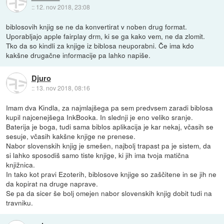
::
12. nov 2018, 23:08
biblosovih knjig se ne da konvertirat v noben drug format.
Uporabljajo apple fairplay drm, ki se ga kako vem, ne da zlomit.
Tko da so kindli za knjige iz biblosa neuporabni. Če ima kdo
kakšne drugačne informacije pa lahko napiše.
Djuro
::
13. nov 2018, 08:16
Imam dva Kindla, za najmlajšega pa sem predvsem zaradi biblosa
kupil najcenejšega InkBooka. In slednji je eno veliko sranje.
Baterija je boga, tudi sama biblos aplikacija je kar nekaj, včasih se
sesuje, včasih kakšne knjige ne prenese.
Nabor slovenskih knjig je smešen, najbolj trapast pa je sistem, da
si lahko sposodiš samo tiste knjige, ki jih ima tvoja matična
knjižnica.
In tako kot pravi Ezoterih, biblosove knjige so zaščitene in se jih ne
da kopirat na druge naprave.
Se pa da sicer še bolj omejen nabor slovenskih knjig dobit tudi na
travniku.