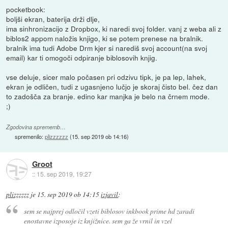
pocketbook:
boljši ekran, baterija drži dlje,
ima sinhronizacijo z Dropbox, ki naredi svoj folder. vanj z weba ali z
biblos2 appom naložis knjigo, ki se potem prenese na bralnik.
bralnik ima tudi Adobe Drm kjer si narediš svoj account(na svoj
email) kar ti omogoči odpiranje biblosovih knjig.
vse deluje, sicer malo počasen pri odzivu tipk, je pa lep, lahek,
ekran je odličen, tudi z ugasnjeno lučjo je skoraj čisto bel. čez dan
to zadošča za branje. edino kar manjka je belo na črnem mode.
;)
Zgodovina sprememb…
spremenilo:
plizzzzzz
(
15. sep 2019 ob 14:16
)
Groot
::
15. sep 2019, 19:27
plizzzzzz
je
15. sep 2019 ob 14:15
izjavil
:
sem se najprej odločil vzeti biblosov inkbook prime hd zaradi
enostavne izposoje iz knjižnice. sem ga že vrnil in vzel