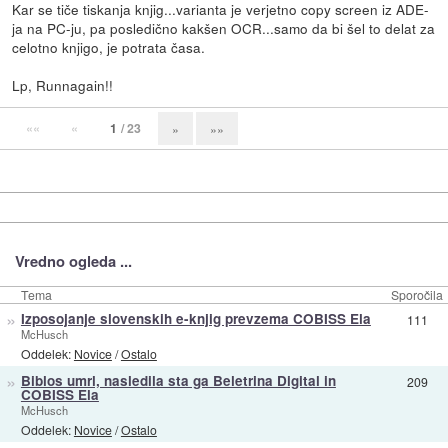
Kar se tiče tiskanja knjig...varianta je verjetno copy screen iz ADE-
ja na PC-ju, pa posledično kakšen OCR...samo da bi šel to delat za
celotno knjigo, je potrata časa.
Lp, Runnagain!!
««
«
1
/ 23
»
»»
Vredno ogleda ...
Tema
Sporočila
»
Izposojanje slovenskih e-knjig prevzema COBISS Ela
111
McHusch
Oddelek:
Novice
/
Ostalo
»
Biblos umrl, nasledila sta ga Beletrina Digital in
209
COBISS Ela
McHusch
Oddelek:
Novice
/
Ostalo