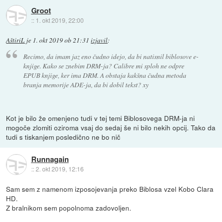
Groot
::
1. okt 2019, 22:00
AštiriL
je
1. okt 2019 ob 21:31
izjavil
:
Recimo, da imam jaz eno čudno idejo, da bi natisnil biblosove e-
knjige. Kako se znebim DRM-ja? Calibre mi sploh ne odpre
EPUB knjige, ker ima DRM. A obstaja kakšna čudna metoda
branja memorije ADE-ja, da bi dobil tekst? xy
Kot je bilo že omenjeno tudi v tej temi Biblosovega DRM-ja ni
mogoče zlomiti oziroma vsaj do sedaj še ni bilo nekih opcij. Tako da
tudi s tiskanjem posledično ne bo nič
Runnagain
::
2. okt 2019, 12:16
Sam sem z namenom izposojevanja preko Biblosa vzel Kobo Clara
HD.
Z bralnikom sem popolnoma zadovoljen.