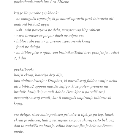
pocketbook touch lux 4 za 120eur.
kaj je šlo narobe z inkbook:
- ne omogoča izposoje, ki jo moraš opraviti prek interneta ali
android biblos2 appa
- usb - win povezava ne dela, mogoce win10 problem
- www browser se po par dneh ne odpre vec
- biblos rabi par ur za prenos izposojenih knjig
- fonti ne delajo
- na biblos pise o njihovem bralniku:Tedni brez polnjenja... zdrzi
2, 3 dni
pocketbook:
boljši ekran, baterija drži dlje,
ima sinhronizacijo z Dropbox, ki naredi svoj folder. vanj z weba
ali z biblos2 appom naložis knjigo, ki se potem prenese na
bralnik. bralnik ima tudi Adobe Drm kjer si narediš svoj
account(na svoj email) kar ti omogoči odpiranje biblosovih
knjig.
vse deluje, sicer malo počasen pri odzivu tipk, je pa lep, lahek,
ekran je odličen, tudi z ugasnjeno lučjo je skoraj čisto bel. čez
dan to zadošča za branje. edino kar manjka je belo na črnem
mode.