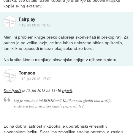
kopije e-ing ekranov.
Fairplay
::
12. jul 2018, 16:25
Meni ni problem knjige preko calibreja skonvertati in prekopirati. Za
punco je pa veliko lazje, ce ima lahko nalozeno biblos aplikacijo,
tam klikne izposodi in cez nekaj sekund ze bere.
Na kratko kindlu manjkajo slovenjske knjige v njihovem storu.
Tomson
::
12. jul 2018, 17:02
DamijanD
je
12. jul 2018 ob 11:56
izjavil
:
kaj je narobe z inkBOOKom? Kolikor sem gledal ima dražja
različica tak zaslon kot kindle paperwhite2...
Edina dobra lastnost inkBooka je uporabniški vmesnik v
slovenskem jeziku. Sicer ima zmogljivo strojno opremo, a zaslon