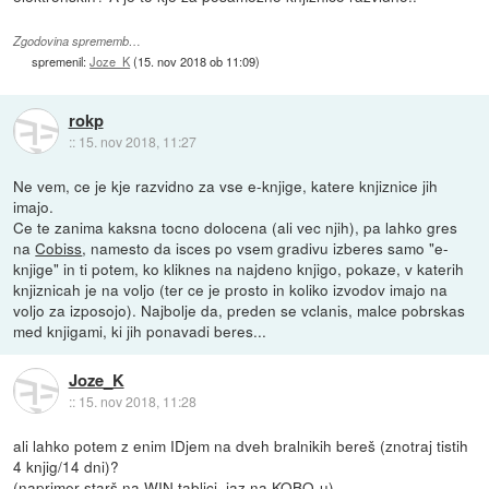
Zgodovina sprememb…
spremenil:
Joze_K
(
15. nov 2018 ob 11:09
)
rokp
::
15. nov 2018, 11:27
Ne vem, ce je kje razvidno za vse e-knjige, katere knjiznice jih
imajo.
Ce te zanima kaksna tocno dolocena (ali vec njih), pa lahko gres
na
Cobiss
, namesto da isces po vsem gradivu izberes samo "e-
knjige" in ti potem, ko kliknes na najdeno knjigo, pokaze, v katerih
knjiznicah je na voljo (ter ce je prosto in koliko izvodov imajo na
voljo za izposojo). Najbolje da, preden se vclanis, malce pobrskas
med knjigami, ki jih ponavadi beres...
Joze_K
::
15. nov 2018, 11:28
ali lahko potem z enim IDjem na dveh bralnikih bereš (znotraj tistih
4 knjig/14 dni)?
(naprimer starš na WIN tablici, jaz na KOBO-u)