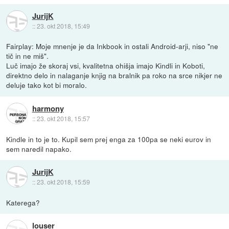
JurijK
::
23. okt 2018, 15:49
Fairplay: Moje mnenje je da Inkbook in ostali Android-arji, niso "ne
tič in ne miš".
Luč imajo že skoraj vsi, kvalitetna ohišja imajo Kindli in Koboti,
direktno delo in nalaganje knjig na bralnik pa roko na srce nikjer ne
deluje tako kot bi moralo.
harmony
::
23. okt 2018, 15:57
Kindle in to je to. Kupil sem prej enga za 100pa se neki eurov in
sem naredil napako.
JurijK
::
23. okt 2018, 15:59
Katerega?
louser