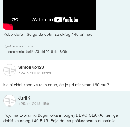
Kobo clara . Se ga da dobit za okrog 140 pri nas.
Zgodovina sprememb…
spremenilo:
JurijK
(
23. okt 2018 ob 16:06
)
SimonKo123
::
24. okt 2018, 08:29
kje si videl kobo za tako ceno, če je pri mimvrste 160 eur?
JurijK
::
25. okt 2018, 15:01
Pojdi na
E-bralniki Bogomolka
in poglej DEMO CLARA...tam ga
dobiš za orkog 140 EUR. Baje da ma poškodovano embalažo.