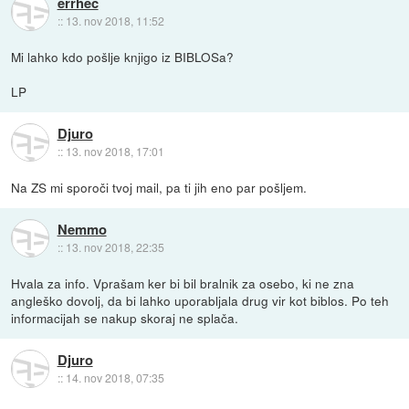
errhec
::
13. nov 2018, 11:52
Mi lahko kdo pošlje knjigo iz BIBLOSa?
LP
Djuro
::
13. nov 2018, 17:01
Na ZS mi sporoči tvoj mail, pa ti jih eno par pošljem.
Nemmo
::
13. nov 2018, 22:35
Hvala za info. Vprašam ker bi bil bralnik za osebo, ki ne zna
angleško dovolj, da bi lahko uporabljala drug vir kot biblos. Po teh
informacijah se nakup skoraj ne splača.
Djuro
::
14. nov 2018, 07:35