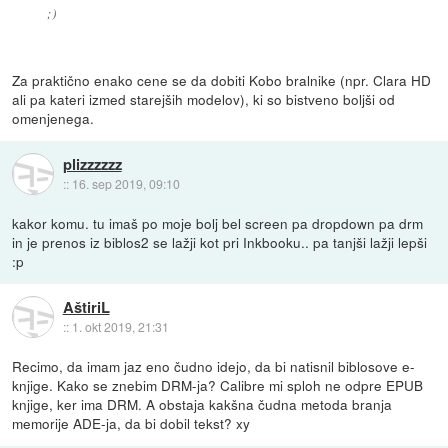
;)
Za praktično enako cene se da dobiti Kobo bralnike (npr. Clara HD
ali pa kateri izmed starejših modelov), ki so bistveno boljši od
omenjenega.
plizzzzzz
::
16. sep 2019, 09:10
kakor komu. tu imaš po moje bolj bel screen pa dropdown pa drm
in je prenos iz biblos2 se lažji kot pri Inkbooku.. pa tanjši lažji lepši
:p
AštiriL
::
1. okt 2019, 21:31
Recimo, da imam jaz eno čudno idejo, da bi natisnil biblosove e-
knjige. Kako se znebim DRM-ja? Calibre mi sploh ne odpre EPUB
knjige, ker ima DRM. A obstaja kakšna čudna metoda branja
memorije ADE-ja, da bi dobil tekst? xy