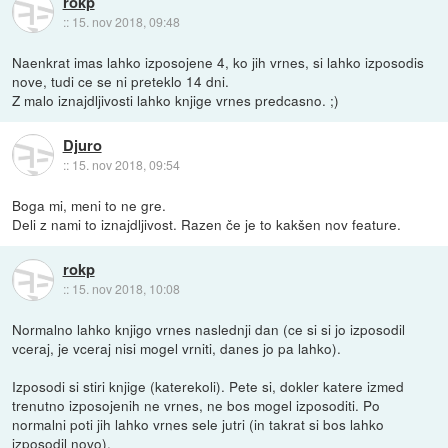
rokp
::
15. nov 2018, 09:48
Naenkrat imas lahko izposojene 4, ko jih vrnes, si lahko izposodis
nove, tudi ce se ni preteklo 14 dni.
Z malo iznajdljivosti lahko knjige vrnes predcasno. ;)
Djuro
::
15. nov 2018, 09:54
Boga mi, meni to ne gre.
Deli z nami to iznajdljivost. Razen če je to kakšen nov feature.
rokp
::
15. nov 2018, 10:08
Normalno lahko knjigo vrnes naslednji dan (ce si si jo izposodil
vceraj, je vceraj nisi mogel vrniti, danes jo pa lahko).
Izposodi si stiri knjige (katerekoli). Pete si, dokler katere izmed
trenutno izposojenih ne vrnes, ne bos mogel izposoditi. Po
normalni poti jih lahko vrnes sele jutri (in takrat si bos lahko
izposodil novo).