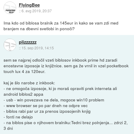
FlyingBee
::
6. avg 2019, 20:37
Ima kdo od biblosa bralnik za 145eur in kako se vam zdi med
branjem na dbevni svetlobi in ponoči?
plizzzzzz
::
15. sep 2019, 14:15
sem se najprej odločil vzeti biblosov inkbook prime hd zaradi
enostavne izposoje iz knjižnice. sem ga že vrnil in vzel pocketbook
touch lux 4 za 120eur.
kaj je šlo narobe z inkbook:
- ne omogoča izposoje, ki jo moraš opraviti prek interneta ali
android biblos2 appa
- usb - win povezava ne dela, mogoce win10 problem
- www browser se po par dneh ne odpre vec
- biblos rabi par ur za prenos izposojenih knjig
- fonti ne delajo
- na biblos pise o njihovem bralniku:Tedni brez polnjenja... zdrzi 2,
3 dni