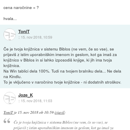
cena naročnine = ?
hvala...
ToniT
::
15. nov 2018, 10:59
Če je tvoja knjižnica v sistemu Biblos (ne vem, če so vse), se
prijaviš z istim uporabniškim imenom in geslom, kot ga imaš za
knjižnico v Biblos in si lahko izposodiš knjige, ki jih ima tvoja
knjižnica.
Na Win tablici dela 100%. Tudi na tvojem bralniku dela... Ne dela
na Kindlu.
To je vključeno v naročnino tvoje knjižnice - ni dodatnih stroškov.
Joze_K
::
15. nov 2018, 11:03
ToniT
je
15. nov 2018 ob 10:59
izjavil
:
Če je tvoja knjižnica v sistemu Biblos (ne vem, če so vse), se
prijaviš z istim uporabniškim imenom in geslom, kot ga imaš za