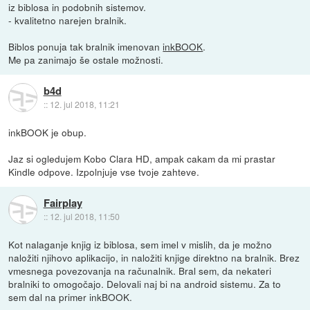
iz biblosa in podobnih sistemov.
- kvalitetno narejen bralnik.
Biblos ponuja tak bralnik imenovan
inkBOOK
.
Me pa zanimajo še ostale možnosti.
b4d
::
12. jul 2018, 11:21
inkBOOK je obup.
Jaz si ogledujem Kobo Clara HD, ampak cakam da mi prastar
Kindle odpove. Izpolnjuje vse tvoje zahteve.
Fairplay
::
12. jul 2018, 11:50
Kot nalaganje knjig iz biblosa, sem imel v mislih, da je možno
naložiti njihovo aplikacijo, in naložiti knjige direktno na bralnik. Brez
vmesnega povezovanja na računalnik. Bral sem, da nekateri
bralniki to omogočajo. Delovali naj bi na android sistemu. Za to
sem dal na primer inkBOOK.