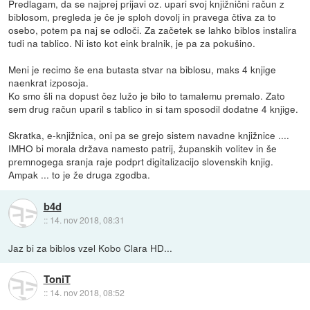
Predlagam, da se najprej prijavi oz. upari svoj knjižnični račun z
biblosom, pregleda je če je sploh dovolj in pravega čtiva za to
osebo, potem pa naj se odloči. Za začetek se lahko biblos instalira
tudi na tablico. Ni isto kot eink bralnik, je pa za pokušino.
Meni je recimo še ena butasta stvar na biblosu, maks 4 knjige
naenkrat izposoja.
Ko smo šli na dopust čez lužo je bilo to tamalemu premalo. Zato
sem drug račun uparil s tablico in si tam sposodil dodatne 4 knjige.
Skratka, e-knjižnica, oni pa se grejo sistem navadne knjižnice ....
IMHO bi morala država namesto patrij, županskih volitev in še
premnogega sranja raje podprt digitalizacijo slovenskih knjig.
Ampak ... to je že druga zgodba.
b4d
::
14. nov 2018, 08:31
Jaz bi za biblos vzel Kobo Clara HD...
ToniT
::
14. nov 2018, 08:52