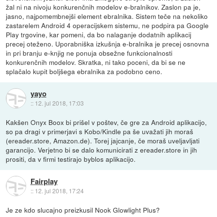
žal ni na nivoju konkurenčnih modelov e-bralnikov. Zaslon pa je,
jasno, najpomembnejši element ebralnika. Sistem teče na nekoliko
zastarelem Android 4 operacijskem sistemu, ne podpira pa Google
Play trgovine, kar pomeni, da bo nalaganje dodatnih aplikacij
precej oteženo. Uporabniška izkušnja e-bralnika je precej osnovna
in pri branju e-knjig ne ponuja obsežne funkcionalnosti
konkurenčnih modelov. Skratka, ni tako poceni, da bi se ne
splačalo kupit boljšega ebralnika za podobno ceno.
yayo
::
12. jul 2018, 17:03
Kakšen Onyx Boox bi prišel v poštev, če gre za Android aplikacijo,
so pa dragi v primerjavi s Kobo/Kindle pa še uvažati jih moraš
(ereader.store, Amazon.de). Torej jajcanje, če moraš uveljavljati
garancijo. Verjetno bi se dalo komunicirati z ereader.store in jih
prositi, da v firmi testirajo byblos aplikacijo.
Fairplay
::
12. jul 2018, 17:24
Je ze kdo slucajno preizkusil Nook Glowlight Plus?