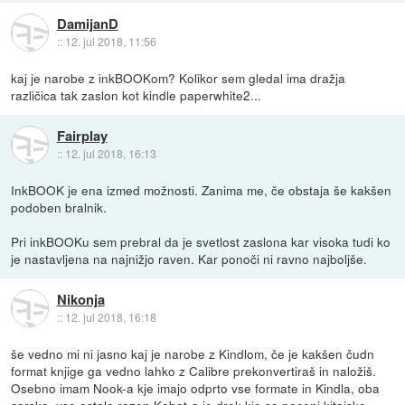
DamijanD
::
12. jul 2018, 11:56
kaj je narobe z inkBOOKom? Kolikor sem gledal ima dražja
različica tak zaslon kot kindle paperwhite2...
Fairplay
::
12. jul 2018, 16:13
InkBOOK je ena izmed možnosti. Zanima me, če obstaja še kakšen
podoben bralnik.
Pri inkBOOKu sem prebral da je svetlost zaslona kar visoka tudi ko
je nastavljena na najnižjo raven. Kar ponoči ni ravno najboljše.
Nikonja
::
12. jul 2018, 16:18
še vedno mi ni jasno kaj je narobe z Kindlom, če je kakšen čudn
format knjige ga vedno lahko z Calibre prekonvertiraš in naložiš.
Osebno imam Nook-a kje imajo odprto vse formate in Kindla, oba
carska, vse ostalo razen Kobot-a je drek kje so poceni kitajske