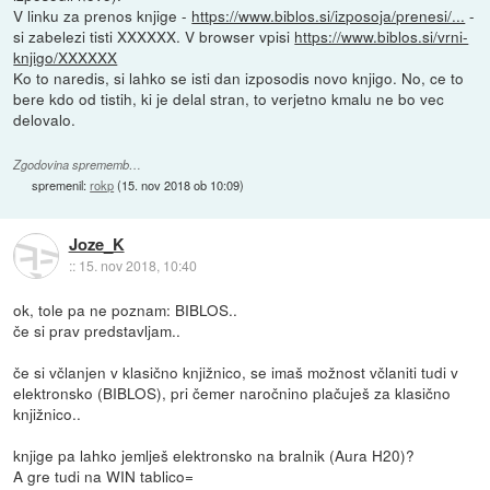
V linku za prenos knjige -
https://www.biblos.si/izposoja/prenesi/...
-
si zabelezi tisti XXXXXX. V browser vpisi
https://www.biblos.si/vrni-
knjigo/XXXXXX
Ko to naredis, si lahko se isti dan izposodis novo knjigo. No, ce to
bere kdo od tistih, ki je delal stran, to verjetno kmalu ne bo vec
delovalo.
Zgodovina sprememb…
spremenil:
rokp
(
15. nov 2018 ob 10:09
)
Joze_K
::
15. nov 2018, 10:40
ok, tole pa ne poznam: BIBLOS..
če si prav predstavljam..
če si včlanjen v klasično knjižnico, se imaš možnost včlaniti tudi v
elektronsko (BIBLOS), pri čemer naročnino plačuješ za klasično
knjižnico..
knjige pa lahko jemlješ elektronsko na bralnik (Aura H20)?
A gre tudi na WIN tablico=