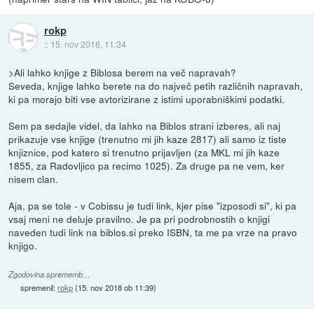
rokp
::
15. nov 2018, 11:34
>Ali lahko knjige z Biblosa berem na več napravah?
Seveda, knjige lahko berete na do največ petih različnih napravah,
ki pa morajo biti vse avtorizirane z istimi uporabniškimi podatki.
Sem pa sedajle videl, da lahko na Biblos strani izberes, ali naj
prikazuje vse knjige (trenutno mi jih kaze 2817) ali samo iz tiste
knjiznice, pod katero si trenutno prijavljen (za MKL mi jih kaze
1855, za Radovljico pa recimo 1025). Za druge pa ne vem, ker
nisem clan.
Aja, pa se tole - v Cobissu je tudi link, kjer pise "izposodi si", ki pa
vsaj meni ne deluje pravilno. Je pa pri podrobnostih o knjigi
naveden tudi link na biblos.si preko ISBN, ta me pa vrze na pravo
knjigo.
Zgodovina sprememb…
spremenil:
rokp
(
15. nov 2018 ob 11:39
)