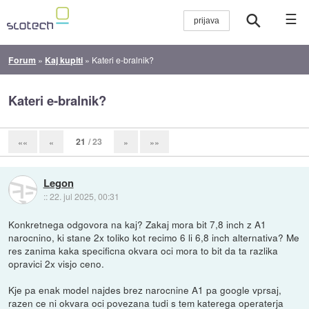
☰
Forum
»
Kaj kupiti
»
Kateri e-bralnik?
Kateri e-bralnik?
21
/ 23
««
«
»
»»
Legon
::
22. jul 2025, 00:31
Konkretnega odgovora na kaj? Zakaj mora bit 7,8 inch z A1
narocnino, ki stane 2x toliko kot recimo 6 li 6,8 inch alternativa? Me
res zanima kaka specificna okvara oci mora to bit da ta razlika
opravici 2x visjo ceno.
Kje pa enak model najdes brez narocnine A1 pa google vprsaj,
razen ce ni okvara oci povezana tudi s tem katerega operaterja