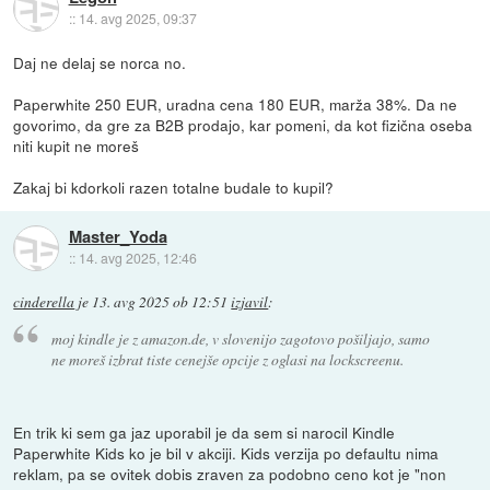
::
14. avg 2025, 09:37
Daj ne delaj se norca no.
Paperwhite 250 EUR, uradna cena 180 EUR, marža 38%. Da ne
govorimo, da gre za B2B prodajo, kar pomeni, da kot fizična oseba
niti kupit ne moreš
Zakaj bi kdorkoli razen totalne budale to kupil?
Master_Yoda
::
14. avg 2025, 12:46
cinderella
je
13. avg 2025 ob 12:51
izjavil
:
moj kindle je z amazon.de, v slovenijo zagotovo pošiljajo, samo
ne moreš izbrat tiste cenejše opcije z oglasi na lockscreenu.
En trik ki sem ga jaz uporabil je da sem si narocil Kindle
Paperwhite Kids ko je bil v akciji. Kids verzija po defaultu nima
reklam, pa se ovitek dobis zraven za podobno ceno kot je "non