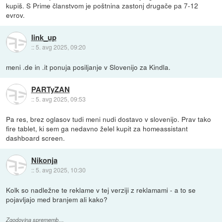
kupiš. S Prime članstvom je poštnina zastonj drugače pa 7-12
evrov.
link_up
::
5. avg 2025, 09:20
meni .de in .it ponuja posiljanje v Slovenijo za Kindla.
PARTyZAN
::
5. avg 2025, 09:53
Pa res, brez oglasov tudi meni nudi dostavo v slovenijo. Prav tako
fire tablet, ki sem ga nedavno želel kupit za homeassistant
dashboard screen.
Nikonja
::
5. avg 2025, 10:30
Kolk so nadležne te reklame v tej verziji z reklamami - a to se
pojavljajo med branjem ali kako?
Zgodovina sprememb…