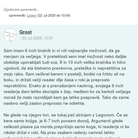
Zgodovina sprememb…
spremenilo:
Legon
(
22. jul 2025 ob 10:04
)
Groot
::
22. jul 2025, 10:31
Sam imam 6 inch bralnik in ni niti najmanjše možnosti, da ga
menjam za večjega. V preteklosti sem imel možnost neko daljše
obdobje uporabljati tudi cca. 8 in 10 inch velika bralnika in hitro
ugotovil, da sta bistveno preokorna, pretežka in nepraktična za
mojo rabo. Sam večkrat berem v postelji, bodisi na hrbtu ali na
boku, in držati večji reader dlje časa v roki je preprosto
nepraktično. Enako je s prenašanjem naokrog, svojega 6 inch
readerja dam lahko skorajda v žep, medtem ko za karkoli večjega
moraš že malo razmišljati kam ga lahko pospraviš. Tako da zame
osebno večji zaslon preprosto ne odtehta.
Ne glede na njegov ton, se tukaj pač strinjam z Legonom. Če se
bere samo knjige, je 6-7 inch povsem dovolj. Argumenti glede
velikosti pisave pa morda prepričajo samo koga, ki readerja ni še
nikdar držal v roki. Na prav vsakem raderju namreč lahko
prilagajaš tako velikost pisave kot tudi razmak med vrsticami.