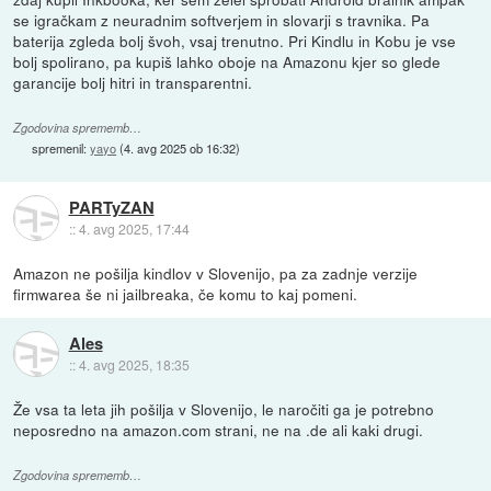
se igračkam z neuradnim softverjem in slovarji s travnika. Pa
baterija zgleda bolj švoh, vsaj trenutno. Pri Kindlu in Kobu je vse
bolj spolirano, pa kupiš lahko oboje na Amazonu kjer so glede
garancije bolj hitri in transparentni.
Zgodovina sprememb…
spremenil:
yayo
(
4. avg 2025 ob 16:32
)
PARTyZAN
::
4. avg 2025, 17:44
Amazon ne pošilja kindlov v Slovenijo, pa za zadnje verzije
firmwarea še ni jailbreaka, če komu to kaj pomeni.
Ales
::
4. avg 2025, 18:35
Že vsa ta leta jih pošilja v Slovenijo, le naročiti ga je potrebno
neposredno na amazon.com strani, ne na .de ali kaki drugi.
Zgodovina sprememb…