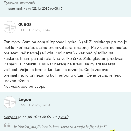
Zgodovina sprememb…
spremenil:
yayo
(
22. jul 2025 ob 09:15
)
dunda
::
22. jul 2025, 09:47
Zanimivo. Sam pa sem si izposodil nekaj 6 (ali 7) colskega pa me je
motilo, ker moraš stalno premikat strani naprej. Pa z očmi ne moreš
preleteti več naprej (ali kdaj tudi nazaj) - kar pač ni toliko na
zaslonu. Imam pa rad relativno velike črke. Zato gledam predvsem
v smeri 10 colskih. Tudi kar berem na iPadu se mi zdi idealna
velikost. Velja za branje kot tudi za držanje. Če je zadeva
premajhna, jo pri ležanju bolj nerodno držim. Če je večja, je lepo
uravnotežena.
No, vsak pač po svoje.
Legon
::
22. jul 2025, 09:51
Korzo23
je
22. jul 2025 ob 09:10
izjavil
:
Iz izkušenj,mojih,leta in leta, samo za branje knjig mi je 8"