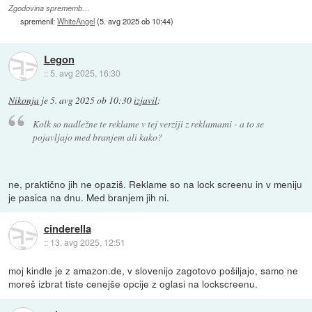
Zgodovina sprememb…
spremenil:
WhiteAngel
(
5. avg 2025 ob 10:44
)
Legon
::
5. avg 2025, 16:30
Nikonja
je
5. avg 2025 ob 10:30
izjavil
:
Kolk so nadležne te reklame v tej verziji z reklamami - a to se
pojavljajo med branjem ali kako?
ne, praktično jih ne opaziš. Reklame so na lock screenu in v meniju
je pasica na dnu. Med branjem jih ni.
cinderella
::
13. avg 2025, 12:51
moj kindle je z amazon.de, v slovenijo zagotovo pošiljajo, samo ne
moreš izbrat tiste cenejše opcije z oglasi na lockscreenu.