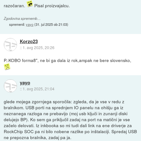
razočaran.
Pisal proizvajalcu.
Zgodovina sprememb…
spremenil:
yayo
(
31. jul 2025 ob 21:03
)
Korzo23
::
1. avg 2025, 20:26
P.:KOBO forma8", ne bi ga dala iz rok,ampak ne bere slovensko,
yayo
::
1. avg 2025, 21:04
glede mojega zgornjega sporočila: zgleda, da je vse v redu z
bralnikom. USB porti na sprednjem IO panelu na ohišju ga iz
neznanega razloga ne prebavijo (moj usb ključi in zunanji diski
delujejo BP). Ko sem ga priključil zadaj na port na matični je vse
začelo delovati. Iz inkbooka so mi tudi dali link na ene driverje za
RockChip SOC pa ni bilo nobene razlike po inštalaciji. Spredaj USB
ne prepozna bralnika, zadaj pa ja.