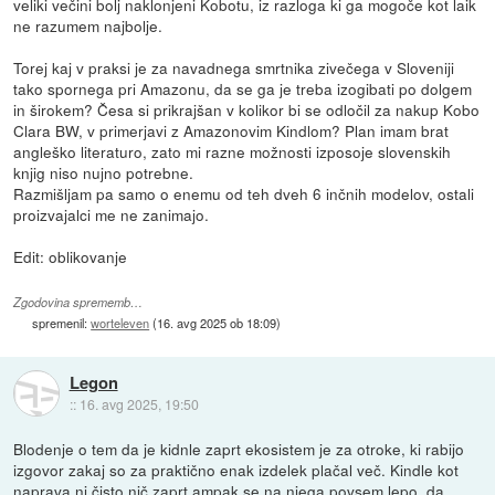
veliki večini bolj naklonjeni Kobotu, iz razloga ki ga mogoče kot laik
ne razumem najbolje.
Torej kaj v praksi je za navadnega smrtnika zivečega v Sloveniji
tako spornega pri Amazonu, da se ga je treba izogibati po dolgem
in širokem? Česa si prikrajšan v kolikor bi se odločil za nakup Kobo
Clara BW, v primerjavi z Amazonovim Kindlom? Plan imam brat
angleško literaturo, zato mi razne možnosti izposoje slovenskih
knjig niso nujno potrebne.
Razmišljam pa samo o enemu od teh dveh 6 inčnih modelov, ostali
proizvajalci me ne zanimajo.
Edit: oblikovanje
Zgodovina sprememb…
spremenil:
worteleven
(
16. avg 2025 ob 18:09
)
Legon
::
16. avg 2025, 19:50
Blodenje o tem da je kidnle zaprt ekosistem je za otroke, ki rabijo
izgovor zakaj so za praktično enak izdelek plačal več. Kindle kot
naprava ni čisto nič zaprt ampak se na njega povsem lepo, da