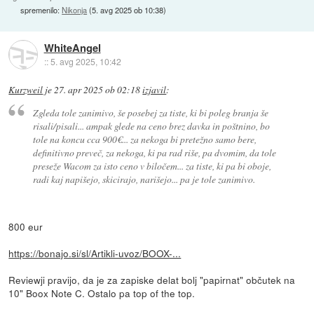
spremenilo:
Nikonja
(
5. avg 2025 ob 10:38
)
WhiteAngel
::
5. avg 2025, 10:42
Kurzweil
je
27. apr 2025 ob 02:18
izjavil
:
Zgleda tole zanimivo, še posebej za tiste, ki bi poleg branja še
risali/pisali... ampak glede na ceno brez davka in poštnino, bo
tole na koncu cca 900€... za nekoga bi pretežno samo bere,
definitivno preveč, za nekoga, ki pa rad riše, pa dvomim, da tole
preseže Wacom za isto ceno v biločem... za tiste, ki pa bi oboje,
radi kaj napišejo, skicirajo, narišejo... pa je tole zanimivo.
800 eur
https://bonajo.si/sl/Artikli-uvoz/BOOX-...
Reviewji pravijo, da je za zapiske delat bolj "papirnat" občutek na
10" Boox Note C. Ostalo pa top of the top.