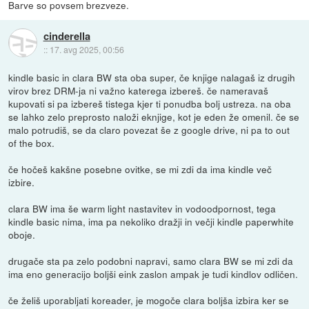
Barve so povsem brezveze.
cinderella
::
17. avg 2025, 00:56
kindle basic in clara BW sta oba super, če knjige nalagaš iz drugih
virov brez DRM-ja ni važno katerega izbereš. če nameravaš
kupovati si pa izbereš tistega kjer ti ponudba bolj ustreza. na oba
se lahko zelo preprosto naloži eknjige, kot je eden že omenil. če se
malo potrudiš, se da claro povezat še z google drive, ni pa to out
of the box.
če hočeš kakšne posebne ovitke, se mi zdi da ima kindle več
izbire.
clara BW ima še warm light nastavitev in vodoodpornost, tega
kindle basic nima, ima pa nekoliko dražji in večji kindle paperwhite
oboje.
drugače sta pa zelo podobni napravi, samo clara BW se mi zdi da
ima eno generacijo boljši eink zaslon ampak je tudi kindlov odličen.
če želiš uporabljati koreader, je mogoče clara boljša izbira ker se