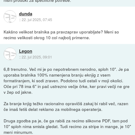
dunda
::
22. jul 2025, 07:45
Kakšno velikost bralnika pa pravzaprav uporabljate? Meni so
recimo velikosti okrog 10 col najbolj primerne.
Legon
::
22. jul 2025, 09:01
6,8 trenutno. Več mi je po nepotrebnem nerodno, sploh 10". Je pa
uporaba bralnika 100% namenjena branju eknjig z vsem
formatiranjem, ki sodi zraven. Podobno tudi ostali v moji okolici.
Oče pri 78 ima 6" in pač ustrezno večje črke, ker pravi večji ne gre
v žep od jakne.
Za branje knjig težko racionalno opravičiš zakaj bi rabil več, razen
če imaš fetiš delat reklamo za mobilnega operaterja.
Druga zgodba pa je, če ga rabiš za recimo slikovne PDF, tam pod
10" sploh nima smisla gledat. Tudi recimo za stripe in mange, je 10"
meni minumum.