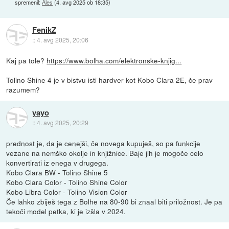
spremenil:
Ales
(
4. avg 2025 ob 18:35
)
FenikZ
::
4. avg 2025, 20:06
Kaj pa tole?
https://www.bolha.com/elektronske-knjig...
Tolino Shine 4 je v bistvu isti hardver kot Kobo Clara 2E, če prav
razumem?
yayo
::
4. avg 2025, 20:29
prednost je, da je cenejši, če novega kupuješ, so pa funkcije
vezane na nemško okolje in knjižnice. Baje jih je mogoče celo
konvertirati iz enega v drugega.
Kobo Clara BW - Tolino Shine 5
Kobo Clara Color - Tolino Shine Color
Kobo Libra Color - Tolino Vision Color
Če lahko zbiješ tega z Bolhe na 80-90 bi znaal biti priložnost. Je pa
tekoči model petka, ki je izšla v 2024.