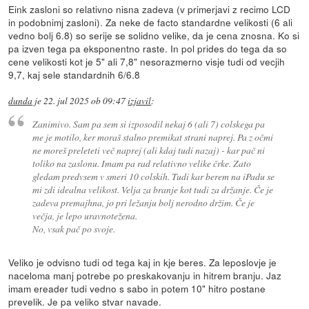
Eink zasloni so relativno nisna zadeva (v primerjavi z recimo LCD
in podobnimj zasloni). Za neke de facto standardne velikosti (6 ali
vedno bolj 6.8) so serije se solidno velike, da je cena znosna. Ko si
pa izven tega pa eksponentno raste. In pol prides do tega da so
cene velikosti kot je 5" ali 7,8" nesorazmerno visje tudi od vecjih
9,7, kaj sele standardnih 6/6.8
dunda
je
22. jul 2025 ob 09:47
izjavil
:
Zanimivo. Sam pa sem si izposodil nekaj 6 (ali 7) colskega pa
me je motilo, ker moraš stalno premikat strani naprej. Pa z očmi
ne moreš preleteti več naprej (ali kdaj tudi nazaj) - kar pač ni
toliko na zaslonu. Imam pa rad relativno velike črke. Zato
gledam predvsem v smeri 10 colskih. Tudi kar berem na iPadu se
mi zdi idealna velikost. Velja za branje kot tudi za držanje. Če je
zadeva premajhna, jo pri ležanju bolj nerodno držim. Če je
večja, je lepo uravnotežena.
No, vsak pač po svoje.
Veliko je odvisno tudi od tega kaj in kje beres. Za leposlovje je
naceloma manj potrebe po preskakovanju in hitrem branju. Jaz
imam ereader tudi vedno s sabo in potem 10" hitro postane
prevelik. Je pa veliko stvar navade.