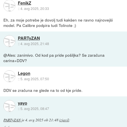
FenikZ
::
4. avg 2025, 20:33
Eh, za moje potrebe je dovolj tudi kakšen ne ravno najnovejši
model. Pa Calibre podpira tudi Tolinote ;)
PARTyZAN
::
4. avg 2025, 21:48
@Ales: zanimivo. Od kod pa pride pošiljka? Se zaračuna
carina+DDV?
Legon
::
5. avg 2025, 07:50
DDV se zračuna ne glede na to od kje pride.
yayo
::
5. avg 2025, 08:47
PARTyZAN
je
4. avg 2025 ob 21:48
izjavil
: