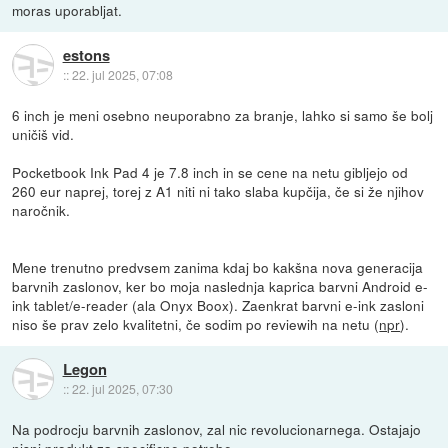
moras uporabljat.
estons
::
22. jul 2025, 07:08
6 inch je meni osebno neuporabno za branje, lahko si samo še bolj
uničiš vid.
Pocketbook Ink Pad 4 je 7.8 inch in se cene na netu gibljejo od
260 eur naprej, torej z A1 niti ni tako slaba kupčija, če si že njihov
naročnik.
Mene trenutno predvsem zanima kdaj bo kakšna nova generacija
barvnih zaslonov, ker bo moja naslednja kaprica barvni Android e-
ink tablet/e-reader (ala Onyx Boox). Zaenkrat barvni e-ink zasloni
niso še prav zelo kvalitetni, če sodim po reviewih na netu (
npr
).
Legon
::
22. jul 2025, 07:30
Na podrocju barvnih zaslonov, zal nic revolucionarnega. Ostajajo
nisni produkt za specificne potrebe.