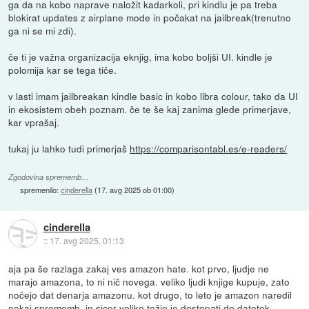
ga da na kobo naprave naložit kadarkoli, pri kindlu je pa treba
blokirat updates z airplane mode in počakat na jailbreak(trenutno
ga ni se mi zdi).
če ti je važna organizacija eknjig, ima kobo boljši UI. kindle je
polomija kar se tega tiče.
v lasti imam jailbreakan kindle basic in kobo libra colour, tako da UI
in ekosistem obeh poznam. če te še kaj zanima glede primerjave,
kar vprašaj.
tukaj ju lahko tudi primerjaš
https://comparisontabl.es/e-readers/
Zgodovina sprememb…
spremenilo:
cinderella
(
17. avg 2025 ob 01:00
)
cinderella
::
17. avg 2025, 01:13
aja pa še razlaga zakaj ves amazon hate. kot prvo, ljudje ne
marajo amazona, to ni nič novega. veliko ljudi knjige kupuje, zato
nočejo dat denarja amazonu. kot drugo, to leto je amazon naredil
nekaj sprememb, in sicer veliko težje je dostopati do datotek