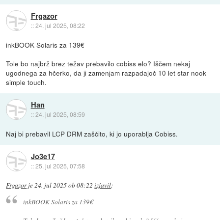
Frgazor
::
24. jul 2025, 08:22
inkBOOK Solaris za 139€
Tole bo najbrž brez težav prebavilo cobiss elo? Iščem nekaj
ugodnega za hčerko, da ji zamenjam razpadajoč 10 let star nook
simple touch.
Han
::
24. jul 2025, 08:59
Naj bi prebavil LCP DRM zaščito, ki jo uporablja Cobiss.
Jo3e17
::
25. jul 2025, 07:58
Frgazor
je
24. jul 2025 ob 08:22
izjavil
:
inkBOOK Solaris za 139€