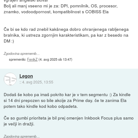
Bolj ali manj vseeno mi je za: DPI, pomnilnik, OS, procesor,
znamko, vodoodpornost, kompatibilnost s COBISS Ela
Če bi se kdo rad znebil kakšnega dobro ohranjenega rabljenega
bralnika, ki ustreza zgornjim karakteristikam, pa kar z besedo na
DM :)
Zgodovina sprememb…
spremenilo:
FenikZ
(
4. avg 2025 ob 13:47
)
Legon
::
4. avg 2025, 13:55
Dodaš še kobo pa imaš pokrito kar je v tem segmentu :) Za kindle
si 14 dni prepozen so bile akcije za Prime day. če te zanima Ela
potem tako kindle kod kobo odpadeta.
Če so gumbi prioriteta je bil prej omenjen Inkbook Focus plus samo
je večji in dražji.
Zgodovina sprememb…