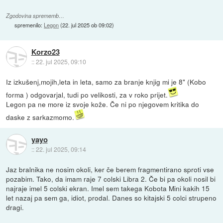
Zgodovina sprememb…
spremenilo:
Legon
(
22. jul 2025 ob 09:02
)
Korzo23
::
22. jul 2025, 09:10
Iz izkušenj,mojih,leta in leta, samo za branje knjig mi je 8" (Kobo
forma ) odgovarjal, tudi po velikosti, za v roko prijet.
Legon pa ne more iz svoje kože. Če ni po njegovem kritika do
daske z sarkazmomo.
yayo
::
22. jul 2025, 09:14
Jaz bralnika ne nosim okoli, ker če berem fragmentirano sproti vse
pozabim. Tako, da imam raje 7 colski Libra 2. Če bi pa okoli nosil bi
najraje imel 5 colski ekran. Imel sem takega Kobota Mini kakih 15
let nazaj pa sem ga, idiot, prodal. Danes so kitajski 5 colci strupeno
dragi.