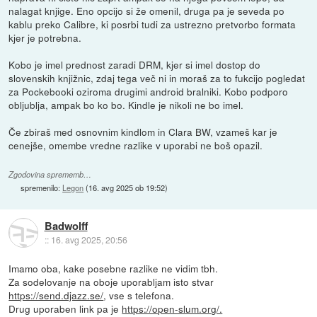
nalagat knjige. Eno opcijo si že omenil, druga pa je seveda po
kablu preko Calibre, ki posrbi tudi za ustrezno pretvorbo formata
kjer je potrebna.
Kobo je imel prednost zaradi DRM, kjer si imel dostop do
slovenskih knjižnic, zdaj tega več ni in moraš za to fukcijo pogledat
za Pockebooki oziroma drugimi android bralniki. Kobo podporo
obljublja, ampak bo ko bo. Kindle je nikoli ne bo imel.
Če zbiraš med osnovnim kindlom in Clara BW, vzameš kar je
cenejše, omembe vredne razlike v uporabi ne boš opazil.
Zgodovina sprememb…
spremenilo:
Legon
(
16. avg 2025 ob 19:52
)
Badwolff
::
16. avg 2025, 20:56
Imamo oba, kake posebne razlike ne vidim tbh.
Za sodelovanje na oboje uporabljam isto stvar
https://send.djazz.se/
, vse s telefona.
Drug uporaben link pa je
https://open-slum.org/.