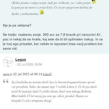
(Kobo forma ) odgovarjal, tudi po velikosti, za v roko prijet.
Legon pa ne more iz svoje kože. Če ni po njegovem kritika do
daske z sarkazmomo.
Kje je pa reklama?
Se tretjic: vsakemu svoje. 300 eur za 7,8 branik pri narocnini A1,
pac ni nekaj da se hvalis, kaj sele da bi bil optimalen nakup. In ce
je tvoj ego prizadet, ker nekdo to izpostavi imas vecji problem kot
samo vid.
Legon
::
22. jul 2025, 09:56
yayo
je
22. jul 2025 ob 09:14
izjavil
:
Jaz bralnika ne nosim okoli, ker če berem fragmentirano sproti
vse pozabim. Tako, da imam raje 7 colski Libra 2. Če bi pa okoli
nosil bi najraje imel 5 colski ekran. Imel sem takega Kobota
Mini kakih 15 let nazaj pa sem ga, idiot, prodal. Danes so
kitajski 5 colci strupeno dragi.