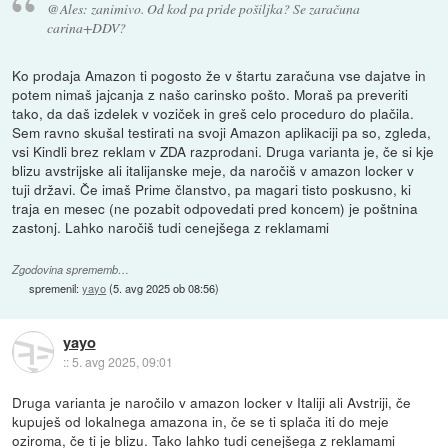
@Ales: zanimivo. Od kod pa pride pošiljka? Se zaračuna
carina+DDV?
Ko prodaja Amazon ti pogosto že v štartu zaračuna vse dajatve in
potem nimaš jajcanja z našo carinsko pošto. Moraš pa preveriti
tako, da daš izdelek v voziček in greš celo proceduro do plačila.
Sem ravno skušal testirati na svoji Amazon aplikaciji pa so, zgleda,
vsi Kindli brez reklam v ZDA razprodani. Druga varianta je, če si kje
blizu avstrijske ali italijanske meje, da naročiš v amazon locker v
tuji državi. Če imaš Prime članstvo, pa magari tisto poskusno, ki
traja en mesec (ne pozabit odpovedati pred koncem) je poštnina
zastonj. Lahko naročiš tudi cenejšega z reklamami
Zgodovina sprememb…
spremenil:
yayo
(
5. avg 2025 ob 08:56
)
yayo
::
5. avg 2025, 09:01
Druga varianta je naročilo v amazon locker v Italiji ali Avstriji, če
kupuješ od lokalnega amazona in, če se ti splača iti do meje
oziroma, če ti je blizu. Tako lahko tudi cenejšega z reklamami