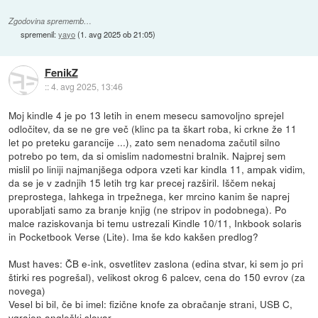
Zgodovina sprememb…
spremenil:
yayo
(
1. avg 2025 ob 21:05
)
FenikZ
::
4. avg 2025, 13:46
Moj kindle 4 je po 13 letih in enem mesecu samovoljno sprejel
odločitev, da se ne gre več (klinc pa ta škart roba, ki crkne že 11
let po preteku garancije ...), zato sem nenadoma začutil silno
potrebo po tem, da si omislim nadomestni bralnik. Najprej sem
mislil po liniji najmanjšega odpora vzeti kar kindla 11, ampak vidim,
da se je v zadnjih 15 letih trg kar precej razširil. Iščem nekaj
preprostega, lahkega in trpežnega, ker mrcino kanim še naprej
uporabljati samo za branje knjig (ne stripov in podobnega). Po
malce raziskovanja bi temu ustrezali Kindle 10/11, Inkbook solaris
in Pocketbook Verse (Lite). Ima še kdo kakšen predlog?
Must haves: ČB e-ink, osvetlitev zaslona (edina stvar, ki sem jo pri
štirki res pogrešal), velikost okrog 6 palcev, cena do 150 evrov (za
novega)
Vesel bi bil, če bi imel: fizične knofe za obračanje strani, USB C,
vgrajen angleški slovar