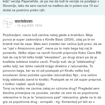
kids" verzija Paperwhita. Je pa res da tudi te verzije ne posiljajo v
Slovenijo, tako da sem narocil na mailbox.de in potem cca 10 eur
dodal za postnino preko njih.
worteleven
::
16. avg 2025, 18:04
Pozdravljeni, mene tudi zanima nekaj glede e-bralnikov. Moja
punca je super zadovoljna s Kindle Basic (2024), zdaj pa bi en
bralnik imel še zase. Malo sem zmeden ker večina ljudi pravi, da se
ne "ujet v Amazonovo past", mene pa to malo bega kaj naj bi
pomenilo. Veliko objav na raznih forumih priporoča Kobo Clara BW,
češ da naj bi bil toliko boljši "ekosistem", po drugi strani pa da je
kvaliteta izdelave totalno zanič. Pravijo tudi, da je "sideloading"
veliko lažji, ker lahko naložiš knjigo direktno z računalnika. To
ponovno bega, ker se mi zdi postopek pri Kindlu veliko bolj
enostaven (brez potrebe uporabe računalnika) Npr., ona večino
knjig sideloada (send to kindle). Postopek se mi zdi super preprost,
v kolikor najdeš .epub knjigo.
Torej na kratko me zanima zakaj en oziroma drug? Pregledal sem
številne primerjave na youtube, vendar ne vem če so popolnoma
relevantne in če je ta "amazonova past" relevantna, glede na to da
gre za popolnoma drug - evropski - trg. Komentarji pri teh so v