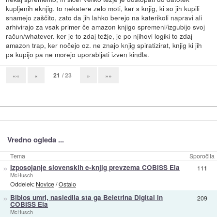
kupljenih eknjig. to nekatere zelo moti, ker s knjig, ki so jih kupili
snamejo zaščito, zato da jih lahko berejo na katerikoli napravi ali
arhivirajo za vsak primer če amazon knjigo spremeni/izgubijo svoj
račun/whatever. ker je to zdaj težje, je po njihovi logiki to zdaj
amazon trap, ker nočejo oz. ne znajo knjig spiratizirat, knjig ki jih
pa kupijo pa ne morejo uporabljati izven kindla.
21
/ 23
««
«
»
»»
Vredno ogleda ...
Tema
Sporočila
»
Izposojanje slovenskih e-knjig prevzema COBISS Ela
111
McHusch
Oddelek:
Novice
/
Ostalo
»
Biblos umrl, nasledila sta ga Beletrina Digital in
209
COBISS Ela
McHusch