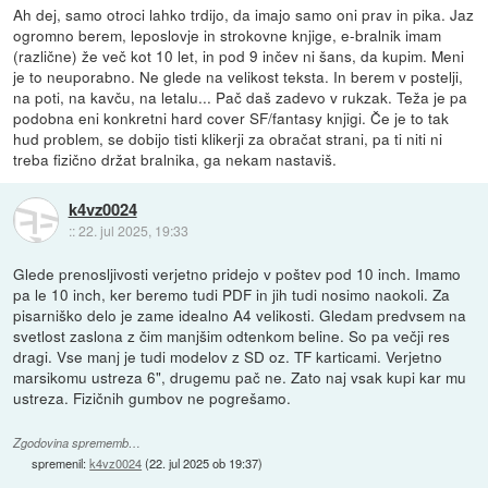
Ah dej, samo otroci lahko trdijo, da imajo samo oni prav in pika. Jaz
ogromno berem, leposlovje in strokovne knjige, e-bralnik imam
(različne) že več kot 10 let, in pod 9 inčev ni šans, da kupim. Meni
je to neuporabno. Ne glede na velikost teksta. In berem v postelji,
na poti, na kavču, na letalu... Pač daš zadevo v rukzak. Teža je pa
podobna eni konkretni hard cover SF/fantasy knjigi. Če je to tak
hud problem, se dobijo tisti klikerji za obračat strani, pa ti niti ni
treba fizično držat bralnika, ga nekam nastaviš.
k4vz0024
::
22. jul 2025, 19:33
Glede prenosljivosti verjetno pridejo v poštev pod 10 inch. Imamo
pa le 10 inch, ker beremo tudi PDF in jih tudi nosimo naokoli. Za
pisarniško delo je zame idealno A4 velikosti. Gledam predvsem na
svetlost zaslona z čim manjšim odtenkom beline. So pa večji res
dragi. Vse manj je tudi modelov z SD oz. TF karticami. Verjetno
marsikomu ustreza 6", drugemu pač ne. Zato naj vsak kupi kar mu
ustreza. Fizičnih gumbov ne pogrešamo.
Zgodovina sprememb…
spremenil:
k4vz0024
(
22. jul 2025 ob 19:37
)