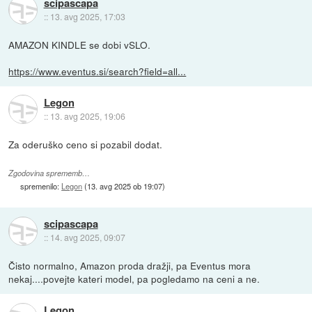
scipascapa
::
13. avg 2025, 17:03
AMAZON KINDLE se dobi vSLO.
https://www.eventus.si/search?field=all...
Legon
::
13. avg 2025, 19:06
Za oderuško ceno si pozabil dodat.
Zgodovina sprememb…
spremenilo:
Legon
(
13. avg 2025 ob 19:07
)
scipascapa
::
14. avg 2025, 09:07
Čisto normalno, Amazon proda dražji, pa Eventus mora
nekaj....povejte kateri model, pa pogledamo na ceni a ne.
Legon