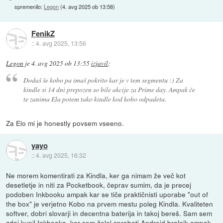
spremenilo:
Legon
(
4. avg 2025 ob 13:58
)
FenikZ
::
4. avg 2025, 13:56
Legon
je
4. avg 2025 ob 13:55
izjavil
:
Dodaš še kobo pa imaš pokrito kar je v tem segmentu :) Za
kindle si 14 dni prepozen so bile akcije za Prime day. Ampak če
te zanima Ela potem tako kindle kod kobo odpadeta.
Za Elo mi je honestly povsem vseeno.
yayo
::
4. avg 2025, 16:32
Ne morem komentirati za Kindla, ker ga nimam že več kot
desetletje in niti za Pocketbook, čeprav sumim, da je precej
podoben Inkbooku ampak kar se tiče praktičnisti uporabe "out of
the box" je verjetno Kobo na prvem mestu poleg Kindla. Kvaliteten
softver, dobri slovarji in decentna baterija in takoj bereš. Sam sem
zdaj kupil Inkbooka, ker sem želel sprobati Android bralnik ampak