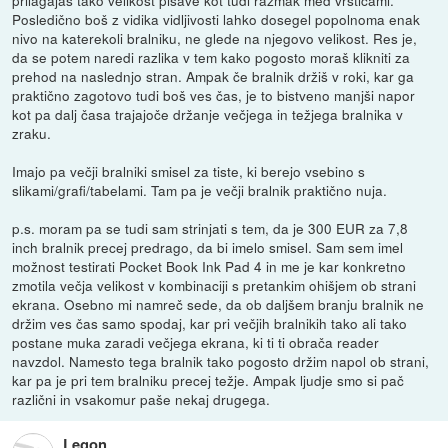
Posledično boš z vidika vidljivosti lahko dosegel popolnoma enak
nivo na katerekoli bralniku, ne glede na njegovo velikost. Res je,
da se potem naredi razlika v tem kako pogosto moraš klikniti za
prehod na naslednjo stran. Ampak če bralnik držiš v roki, kar ga
praktično zagotovo tudi boš ves čas, je to bistveno manjši napor
kot pa dalj časa trajajoče držanje večjega in težjega bralnika v
zraku.
Imajo pa večji bralniki smisel za tiste, ki berejo vsebino s
slikami/grafi/tabelami. Tam pa je večji bralnik praktično nuja.
p.s. moram pa se tudi sam strinjati s tem, da je 300 EUR za 7,8
inch bralnik precej predrago, da bi imelo smisel. Sam sem imel
možnost testirati Pocket Book Ink Pad 4 in me je kar konkretno
zmotila večja velikost v kombinaciji s pretankim ohišjem ob strani
ekrana. Osebno mi namreč sede, da ob daljšem branju bralnik ne
držim ves čas samo spodaj, kar pri večjih bralnikih tako ali tako
postane muka zaradi večjega ekrana, ki ti ti obrača reader
navzdol. Namesto tega bralnik tako pogosto držim napol ob strani,
kar pa je pri tem bralniku precej težje. Ampak ljudje smo si pač
različni in vsakomur paše nekaj drugega.
Legon