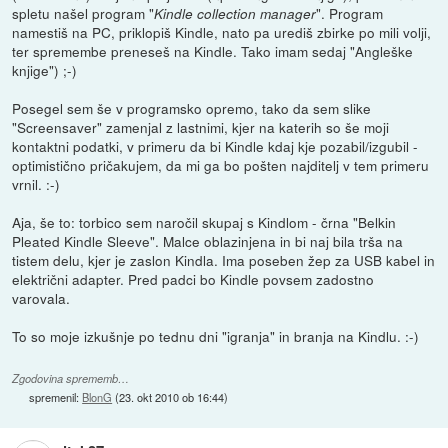
spletu našel program "
". Program
Kindle collection manager
namestiš na PC, priklopiš Kindle, nato pa urediš zbirke po mili volji,
ter spremembe preneseš na Kindle. Tako imam sedaj "Angleške
knjige") ;-)
Posegel sem še v programsko opremo, tako da sem slike
"Screensaver" zamenjal z lastnimi, kjer na katerih so še moji
kontaktni podatki, v primeru da bi Kindle kdaj kje pozabil/izgubil -
optimistično pričakujem, da mi ga bo pošten najditelj v tem primeru
vrnil. :-)
Aja, še to: torbico sem naročil skupaj s Kindlom - črna "Belkin
Pleated Kindle Sleeve". Malce oblazinjena in bi naj bila trša na
tistem delu, kjer je zaslon Kindla. Ima poseben žep za USB kabel in
električni adapter. Pred padci bo Kindle povsem zadostno
varovala.
To so moje izkušnje po tednu dni "igranja" in branja na Kindlu. :-)
Zgodovina sprememb…
spremenil:
BlonG
(
23. okt 2010 ob 16:44
)