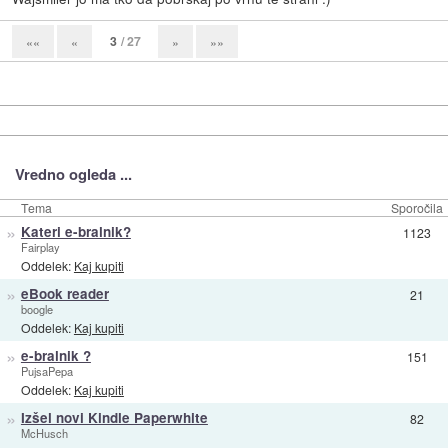
3
/ 27
««
«
»
»»
Vredno ogleda ...
Tema
Sporočila
»
Kateri e-bralnik?
1123
Fairplay
Oddelek:
Kaj kupiti
»
eBook reader
21
boogle
Oddelek:
Kaj kupiti
»
e-bralnik ?
151
PujsaPepa
Oddelek:
Kaj kupiti
»
Izšel novi Kindle Paperwhite
82
McHusch