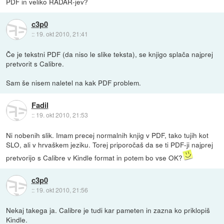
PDF in veliko RADAR-jev?
c3p0
::
19. okt 2010, 21:41
Če je tekstni PDF (da niso le slike teksta), se knjigo splača najprej
pretvorit s Calibre.
Sam še nisem naletel na kak PDF problem.
Fadil
::
19. okt 2010, 21:53
Ni nobenih slik. Imam precej normalnih knjig v PDF, tako tujih kot
SLO, ali v hrvaškem jeziku. Torej priporočaš da se ti PDF-ji najprej
pretvorijo s Calibre v Kindle format in potem bo vse OK?
c3p0
::
19. okt 2010, 21:56
Nekaj takega ja. Calibre je tudi kar pameten in zazna ko priklopiš
Kindle.