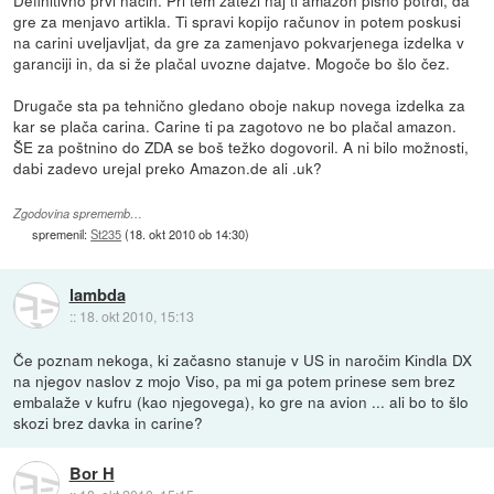
Definitivno prvi način. Pri tem zateži naj ti amazon pisno potrdi, da
gre za menjavo artikla. Ti spravi kopijo računov in potem poskusi
na carini uveljavljat, da gre za zamenjavo pokvarjenega izdelka v
garanciji in, da si že plačal uvozne dajatve. Mogoče bo šlo čez.
Drugače sta pa tehnično gledano oboje nakup novega izdelka za
kar se plača carina. Carine ti pa zagotovo ne bo plačal amazon.
ŠE za poštnino do ZDA se boš težko dogovoril. A ni bilo možnosti,
dabi zadevo urejal preko Amazon.de ali .uk?
Zgodovina sprememb…
spremenil:
St235
(
18. okt 2010 ob 14:30
)
lambda
::
18. okt 2010, 15:13
Če poznam nekoga, ki začasno stanuje v US in naročim Kindla DX
na njegov naslov z mojo Viso, pa mi ga potem prinese sem brez
embalaže v kufru (kao njegovega), ko gre na avion ... ali bo to šlo
skozi brez davka in carine?
Bor H