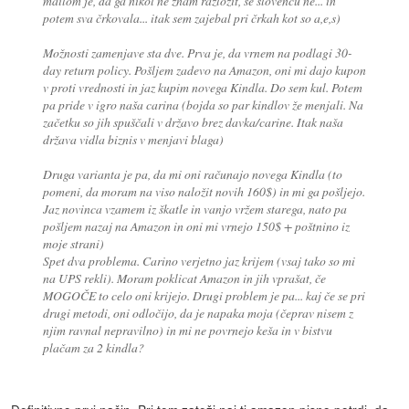
mailom je, da ga nikol ne znam razložit, še slovencu ne... in
potem sva črkovala... itak sem zajebal pri črkah kot so a,e,s)
Možnosti zamenjave sta dve. Prva je, da vrnem na podlagi 30-
day return policy. Pošljem zadevo na Amazon, oni mi dajo kupon
v proti vrednosti in jaz kupim novega Kindla. Do sem kul. Potem
pa pride v igro naša carina (bojda so par kindlov že menjali. Na
začetku so jih spuščali v državo brez davka/carine. Itak naša
država vidla biznis v menjavi blaga)
Druga varianta je pa, da mi oni računajo novega Kindla (to
pomeni, da moram na viso naložit novih 160$) in mi ga pošljejo.
Jaz novinca vzamem iz škatle in vanjo vržem starega, nato pa
pošljem nazaj na Amazon in oni mi vrnejo 150$ + poštnino iz
moje strani)
Spet dva problema. Carino verjetno jaz krijem (vsaj tako so mi
na UPS rekli). Moram poklicat Amazon in jih vprašat, če
MOGOČE to celo oni krijejo. Drugi problem je pa... kaj če se pri
drugi metodi, oni odločijo, da je napaka moja (čeprav nisem z
njim ravnal nepravilno) in mi ne povrnejo keša in v bistvu
plačam za 2 kindla?