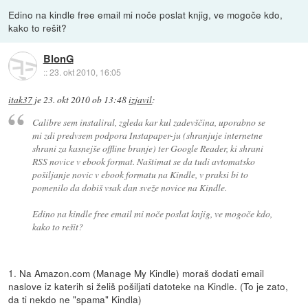
Edino na kindle free email mi noče poslat knjig, ve mogoče kdo,
kako to rešit?
BlonG
::
23. okt 2010, 16:05
itak37
je
23. okt 2010 ob 13:48
izjavil
:
Calibre sem instaliral, zgleda kar kul zadevščina, uporabno se
mi zdi predvsem podpora Instapaper-ju (shranjuje internetne
shrani za kasnejše offline branje) ter Google Reader, ki shrani
RSS novice v ebook format. Naštimat se da tudi avtomatsko
pošiljanje novic v ebook formatu na Kindle, v praksi bi to
pomenilo da dobiš vsak dan sveže novice na Kindle.
Edino na kindle free email mi noče poslat knjig, ve mogoče kdo,
kako to rešit?
1. Na Amazon.com (Manage My Kindle) moraš dodati email
naslove iz katerih si želiš pošiljati datoteke na Kindle. (To je zato,
da ti nekdo ne "spama" Kindla)