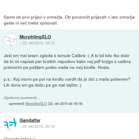
Samo ob prvi prijavi v omrežje. Ob ponovnih prijavah v isto omrežje
gesla ni več treba vpisovati.
MorphlingSLO
::
22. okt 2010, 18:15
Jest sm mal lesen zgleda s temule Calibre :) A bi bil kdo tko dobr
da bi mi napisal par kratkih napotkov kako nej pdf knjigo s calibre
pretvorim pa pošljem preko maila na moj kindle. Hvala.
p.s.: Kaj morm pa pol na kindlu nardit da jo dol z maila poberem?
Lih dons sm ga dobu pa ga mal tajčim :)
Zgodovina sprememb…
spremenil:
MorphlingSLO
(
22. okt 2010 ob 18:16
)
Gandalfar
::
22. okt 2010, 20:18
Uporabi kabel :)