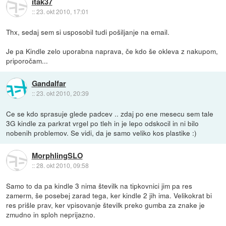
itak37
::
23. okt 2010, 17:01
Thx, sedaj sem si usposobil tudi pošiljanje na email.
Je pa Kindle zelo uporabna naprava, če kdo še okleva z nakupom,
priporočam...
Gandalfar
::
23. okt 2010, 20:39
Ce se kdo sprasuje glede padcev .. zdaj po ene mesecu sem tale
3G kindle za parkrat vrgel po tleh in je lepo odskocil in ni bilo
nobenih problemov. Se vidi, da je samo veliko kos plastike :)
MorphlingSLO
::
28. okt 2010, 09:58
Samo to da pa kindle 3 nima številk na tipkovnici jim pa res
zamerm, še posebej zarad tega, ker kindle 2 jih ima. Velikokrat bi
res prišle prav, ker vpisovanje številk preko gumba za znake je
zmudno in sploh neprijazno.