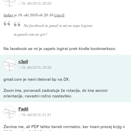
::
19. okt 2010, 20:25
lurker
je
19. okt 2010 ob 20:10
izjavil
:
Na facebook in gmail se mi ne uspe logirat.
m.gmail.com ne gre?
Na facebook se mi je uspelo logirat prek kindle bookmarksov.
c3p0
::
19. okt 2010, 20:32
gmail.com je meni deloval bp na DX.
Zoom ima, ponavadi zadostuje že rotacija, dx ima senzor
orientacije, navadni ročno nastavitev.
Fadil
::
19. okt 2010, 21:31
Zanima me, ali PDF lahko bereš normalno, ker imam precej knjig v