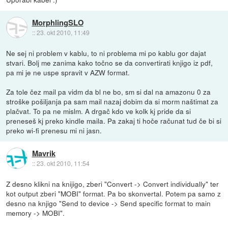
MorphlingSLO
::
23. okt 2010, 11:49
Ne sej ni problem v kablu, to ni problema mi po kablu gor dajat
stvari. Bolj me zanima kako točno se da convertirati knjigo iz pdf,
pa mi je ne uspe spravit v AZW format.
Za tole čez mail pa vidm da bl ne bo, sm si dal na amazonu 0 za
stroške pošiljanja pa sam mail nazaj dobim da si morm naštimat za
plačvat. To pa ne mislm. A drgač kdo ve kolk kj pride da si
preneseš kj preko kindle maila. Pa zakaj ti hoče računat tud če bi si
preko wi-fi prenesu mi ni jasn.
Mavrik
::
23. okt 2010, 11:54
Z desno klikni na knijigo, zberi "Convert -> Convert individually" ter
kot output zberi "MOBI" format. Pa bo skonvertal. Potem pa samo z
desno na knjigo "Send to device -> Send specific format to main
memory -> MOBI".