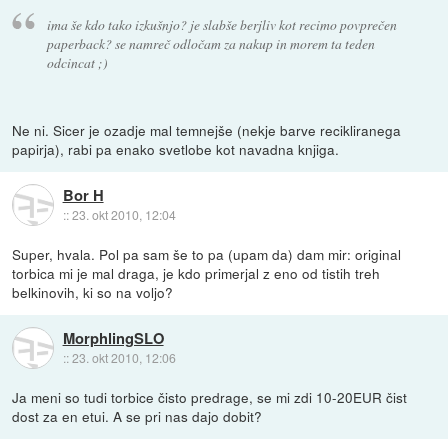
ima še kdo tako izkušnjo? je slabše berjliv kot recimo povprečen
paperback? se namreč odločam za nakup in morem ta teden
odcincat ;)
Ne ni. Sicer je ozadje mal temnejše (nekje barve recikliranega
papirja), rabi pa enako svetlobe kot navadna knjiga.
Bor H
::
23. okt 2010, 12:04
Super, hvala. Pol pa sam še to pa (upam da) dam mir: original
torbica mi je mal draga, je kdo primerjal z eno od tistih treh
belkinovih, ki so na voljo?
MorphlingSLO
::
23. okt 2010, 12:06
Ja meni so tudi torbice čisto predrage, se mi zdi 10-20EUR čist
dost za en etui. A se pri nas dajo dobit?