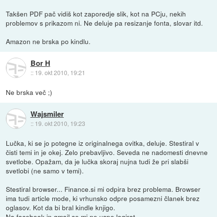
Takšen PDF pač vidiš kot zaporedje slik, kot na PCju, nekih
problemov s prikazom ni. Ne deluje pa resizanje fonta, slovar itd.
Amazon ne brska po kindlu.
Bor H
::
19. okt 2010, 19:21
Ne brska več ;)
Wajsmiler
::
19. okt 2010, 19:23
Lučka, ki se jo potegne iz originalnega ovitka, deluje. Stestiral v
čisti temi in je okej. Zelo prebavljivo. Seveda ne nadomesti dnevne
svetlobe. Opažam, da je lučka skoraj nujna tudi že pri slabši
svetlobi (ne samo v temi).
Stestiral browser... Finance.si mi odpira brez problema. Browser
ima tudi article mode, ki vrhunsko odpre posamezni članek brez
oglasov. Kot da bi bral kindle knjigo.
Na facebook in gmail se mi ne uspe logirat.