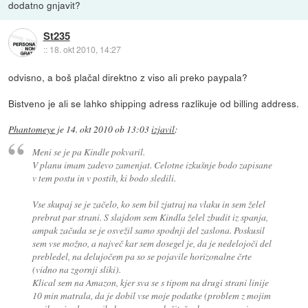
dodatno gnjavit?
St235
::
18. okt 2010, 14:27
odvisno, a boš plačal direktno z viso ali preko paypala?
Bistveno je ali se lahko shipping adress razlikuje od billing address.
Phantomeye
je
14. okt 2010 ob 13:03
izjavil
:
Meni se je pa Kindle pokvaril.
V planu imam zadevo zamenjat. Celotne izkušnje bodo zapisane
v tem postu in v postih, ki bodo sledili.
Vse skupaj se je začelo, ko sem bil zjutraj na vlaku in sem želel
prebrat par strani. S slajdom sem Kindla želel zbudit iz spanja,
ampak začuda se je osvežil samo spodnji del zaslona. Poskusil
sem vse možno, a največ kar sem dosegel je, da je nedelojoči del
prebledel, na delujočem pa so se pojavile horizonalne črte
(vidno na zgornji sliki).
Klical sem na Amazon, kjer sva se s tipom na drugi strani linije
10 min matrala, da je dobil vse moje podatke (problem z mojim