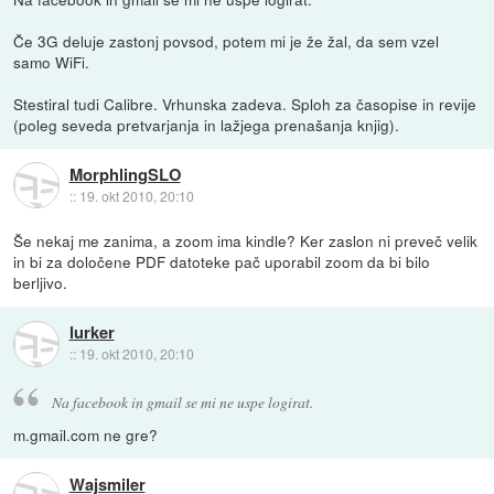
Če 3G deluje zastonj povsod, potem mi je že žal, da sem vzel
samo WiFi.
Stestiral tudi Calibre. Vrhunska zadeva. Sploh za časopise in revije
(poleg seveda pretvarjanja in lažjega prenašanja knjig).
MorphlingSLO
::
19. okt 2010, 20:10
Še nekaj me zanima, a zoom ima kindle? Ker zaslon ni preveč velik
in bi za določene PDF datoteke pač uporabil zoom da bi bilo
berljivo.
lurker
::
19. okt 2010, 20:10
Na facebook in gmail se mi ne uspe logirat.
m.gmail.com ne gre?
Wajsmiler