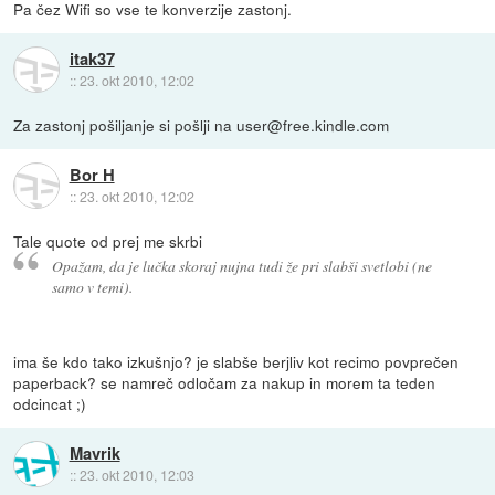
Pa čez Wifi so vse te konverzije zastonj.
itak37
::
23. okt 2010, 12:02
Za zastonj pošiljanje si pošlji na user@free.kindle.com
Bor H
::
23. okt 2010, 12:02
Tale quote od prej me skrbi
Opažam, da je lučka skoraj nujna tudi že pri slabši svetlobi (ne
samo v temi).
ima še kdo tako izkušnjo? je slabše berjliv kot recimo povprečen
paperback? se namreč odločam za nakup in morem ta teden
odcincat ;)
Mavrik
::
23. okt 2010, 12:03