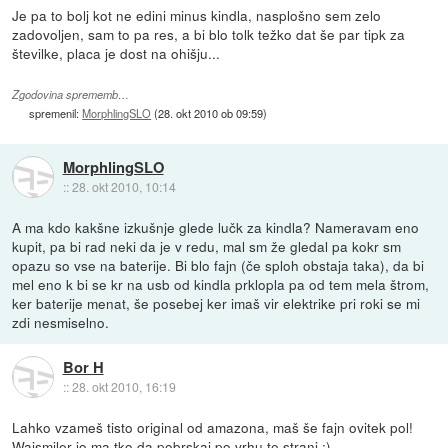
Je pa to bolj kot ne edini minus kindla, nasplošno sem zelo
zadovoljen, sam to pa res, a bi blo tolk težko dat še par tipk za
številke, placa je dost na ohišju...
Zgodovina sprememb…
spremenil:
MorphlingSLO
(
28. okt 2010 ob 09:59
)
MorphlingSLO
::
28. okt 2010, 10:14
A ma kdo kakšne izkušnje glede lučk za kindla? Nameravam eno
kupit, pa bi rad neki da je v redu, mal sm že gledal pa kokr sm
opazu so vse na baterije. Bi blo fajn (če sploh obstaja taka), da bi
mel eno k bi se kr na usb od kindla prklopla pa od tem mela štrom,
ker baterije menat, še posebej ker imaš vir elektrike pri roki se mi
zdi nesmiselno.
Bor H
::
28. okt 2010, 16:19
Lahko vzameš tisto original od amazona, maš še fajn ovitek pol!
Wajsmiler jo ma tko da pobrskaj po vrhu te strani :)