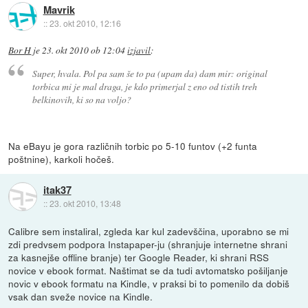
Mavrik
::
23. okt 2010, 12:16
Bor H
je
23. okt 2010 ob 12:04
izjavil
:
Super, hvala. Pol pa sam še to pa (upam da) dam mir: original
torbica mi je mal draga, je kdo primerjal z eno od tistih treh
belkinovih, ki so na voljo?
Na eBayu je gora različnih torbic po 5-10 funtov (+2 funta
poštnine), karkoli hočeš.
itak37
::
23. okt 2010, 13:48
Calibre sem instaliral, zgleda kar kul zadevščina, uporabno se mi
zdi predvsem podpora Instapaper-ju (shranjuje internetne shrani
za kasnejše offline branje) ter Google Reader, ki shrani RSS
novice v ebook format. Naštimat se da tudi avtomatsko pošiljanje
novic v ebook formatu na Kindle, v praksi bi to pomenilo da dobiš
vsak dan sveže novice na Kindle.