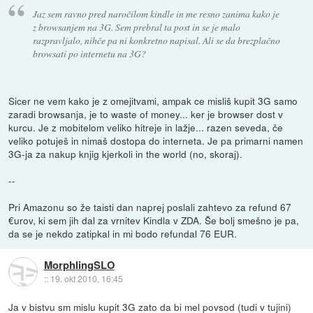
Jaz sem ravno pred naročilom kindle in me resno zanima kako je
z browsanjem na 3G. Sem prebral ta post in se je malo
razpravljalo, nihče pa ni konkretno napisal. Ali se da brezplačno
browsati po internetu na 3G?
Sicer ne vem kako je z omejitvami, ampak ce misliš kupit 3G samo
zaradi browsanja, je to waste of money... ker je browser dost v
kurcu. Je z mobitelom veliko hitreje in lažje... razen seveda, če
veliko potuješ in nimaš dostopa do interneta. Je pa primarni namen
3G-ja za nakup knjig kjerkoli in the world (no, skoraj).
--
Pri Amazonu so že taisti dan naprej poslali zahtevo za refund 67
€urov, ki sem jih dal za vrnitev Kindla v ZDA. Še bolj smešno je pa,
da se je nekdo zatipkal in mi bodo refundal 76 EUR.
MorphlingSLO
::
19. okt 2010, 16:45
Ja v bistvu sm mislu kupit 3G zato da bi mel povsod (tudi v tujini)