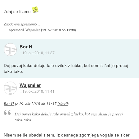
Zdaj se filamo
Zgodovina sprememb…
spremenil:
Wajsmiler
(
19. okt 2010 ob 11:30
)
Bor H
::
19. okt 2010, 11:37
Dej povej kako deluje tale ovitek z lučko, kot sem slišal je precej
tako-tako.
Wajsmiler
::
19. okt 2010, 11:41
Bor H
je
19. okt 2010 ob 11:37
izjavil
:
Dej povej kako deluje tale ovitek z lučko, kot sem slišal je precej
tako-tako.
Nisem se še ubadal s tem. Iz desnega zgornjega vogala se sicer