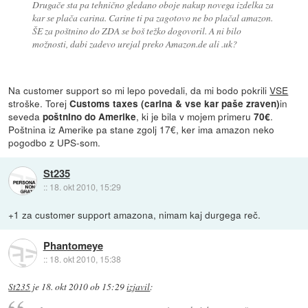
Drugače sta pa tehnično gledano oboje nakup novega izdelka za
kar se plača carina. Carine ti pa zagotovo ne bo plačal amazon.
ŠE za poštnino do ZDA se boš težko dogovoril. A ni bilo
možnosti, dabi zadevo urejal preko Amazon.de ali .uk?
Na customer support so mi lepo povedali, da mi bodo pokrili
VSE
stroške. Torej
in
Customs taxes (carina & vse kar paše zraven)
seveda
, ki je bila v mojem primeru
.
poštnino do Amerike
70€
Poštnina iz Amerike pa stane zgolj 17€, ker ima amazon neko
pogodbo z UPS-som.
St235
::
18. okt 2010, 15:29
+1 za customer support amazona, nimam kaj durgega reč.
Phantomeye
::
18. okt 2010, 15:38
St235
je
18. okt 2010 ob 15:29
izjavil
: