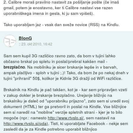
2. Calibre moraš pravilno nastavit za pošiljanje pošte (če imaš
gmail, potem je enostavno, ker ti Calibre nastavi vse razen
uporabniškega imena in gesla, ki ju sam vpišeš).
Tako uporabljam jaz - vsak dan sveže novice (RSS) na Kindlu.
BlonG
::
23. okt 2010, 16:42
Sam sem kupil 3G različico ravno zato, da bom v tujini lahko
občasno brskal po spletu in poslal/prebral kakšen mail -
. Na mobilniku je sicer brskanje lepše in v barvah,
brezplačno
ampak plačljivo - sploh v tujini ;.)! Tako, da bom že po nekaj dneh v
tujini "prihranil" 50$, kolikor je Kidnle 3G dražji od WiFi različice.
Brskalnik na Kindlu je pač takšen, kot je - kar sem pripravljen vzeti
v zakup dokler je brskanje brezplačno. Urejanje bližnjic na
brskalniku je daleč od "uporabniku prijazno", zato sem si uredil svoj
dokument (HTML) ter ga pretvoril in poslal na Kindle. Vse bližnjice
sem si naredil na "mobilne" verzije spletnih strani - kjer je to bilo
mogoče (npr.: namesto
http://www.rtvslo.si/
, sem nastavil na
http://www.rtvslo.si/pda)
. Tisti, ki uporabljate Facebook - nekje sem
zasledil da je za Kindle potrebno uporabit bližnjico