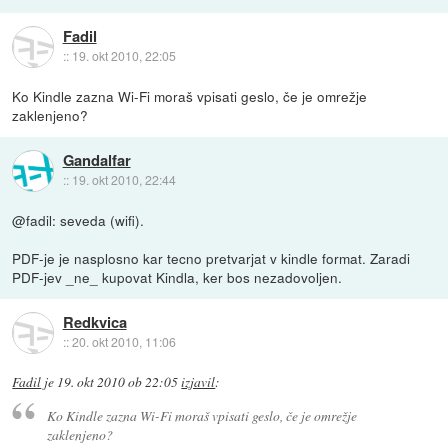
Fadil
::
19. okt 2010, 22:05
Ko Kindle zazna Wi-Fi moraš vpisati geslo, če je omrežje
zaklenjeno?
Gandalfar
::
19. okt 2010, 22:44
@fadil: seveda (wifi).
PDF-je je nasplosno kar tecno pretvarjat v kindle format. Zaradi
PDF-jev _ne_ kupovat Kindla, ker bos nezadovoljen.
Redkvica
::
20. okt 2010, 11:06
Fadil
je
19. okt 2010 ob 22:05
izjavil
:
Ko Kindle zazna Wi-Fi moraš vpisati geslo, če je omrežje
zaklenjeno?