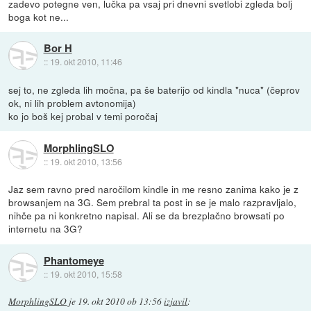
zadevo potegne ven, lučka pa vsaj pri dnevni svetlobi zgleda bolj
boga kot ne...
Bor H
::
19. okt 2010, 11:46
sej to, ne zgleda lih močna, pa še baterijo od kindla "nuca" (čeprov
ok, ni lih problem avtonomija)
ko jo boš kej probal v temi poročaj
MorphlingSLO
::
19. okt 2010, 13:56
Jaz sem ravno pred naročilom kindle in me resno zanima kako je z
browsanjem na 3G. Sem prebral ta post in se je malo razpravljalo,
nihče pa ni konkretno napisal. Ali se da brezplačno browsati po
internetu na 3G?
Phantomeye
::
19. okt 2010, 15:58
MorphlingSLO
je
19. okt 2010 ob 13:56
izjavil
: