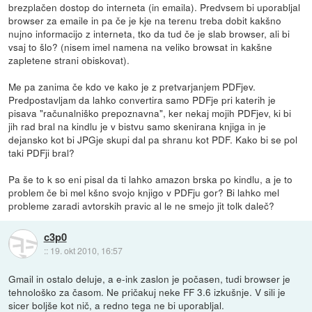
brezplačen dostop do interneta (in emaila). Predvsem bi uporabljal
browser za emaile in pa če je kje na terenu treba dobit kakšno
nujno informacijo z interneta, tko da tud če je slab browser, ali bi
vsaj to šlo? (nisem imel namena na veliko browsat in kakšne
zapletene strani obiskovat).
Me pa zanima če kdo ve kako je z pretvarjanjem PDFjev.
Predpostavljam da lahko convertira samo PDFje pri katerih je
pisava "računalniško prepoznavna", ker nekaj mojih PDFjev, ki bi
jih rad bral na kindlu je v bistvu samo skenirana knjiga in je
dejansko kot bi JPGje skupi dal pa shranu kot PDF. Kako bi se pol
taki PDFji bral?
Pa še to k so eni pisal da ti lahko amazon brska po kindlu, a je to
problem če bi mel kšno svojo knjigo v PDFju gor? Bi lahko mel
probleme zaradi avtorskih pravic al le ne smejo jit tolk daleč?
c3p0
::
19. okt 2010, 16:57
Gmail in ostalo deluje, a e-ink zaslon je počasen, tudi browser je
tehnološko za časom. Ne pričakuj neke FF 3.6 izkušnje. V sili je
sicer boljše kot nič, a redno tega ne bi uporabljal.