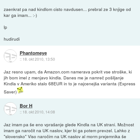
zaenkrat pa nad kindlom cisto navdusen... prebral ze 3 knjige od
kar ga imam... :-)
lp
hudirudi
Phantomeye
::
18. okt 2010, 13:50
Jaz resno upam, da Amazon.com namerava pokrit vse stroške, ki
jih bom imel z menjavo kindla. Danes me je namreč pošiljanje
Kindla v Ameriko stalo 68EUR in to je najcenejša varianta (Express
Saver)
Bor H
::
18. okt 2010, 14:08
Jaz imam pa še eno vprašanje glede Kindla na UK strani. Možnost
imam ga naročit na UK naslov, kjer bi ga potem prevzel. Lahko z
"slovensko" Viso naročim na UK naslov al morm prejemnika še