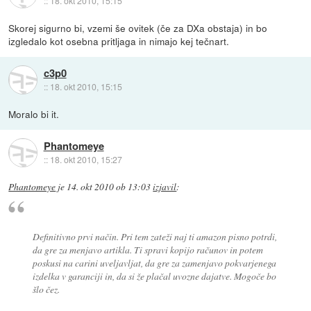
::
18. okt 2010, 15:15
Skorej sigurno bi, vzemi še ovitek (če za DXa obstaja) in bo
izgledalo kot osebna pritljaga in nimajo kej tečnart.
c3p0
::
18. okt 2010, 15:15
Moralo bi it.
Phantomeye
::
18. okt 2010, 15:27
Phantomeye
je
14. okt 2010 ob 13:03
izjavil
:
Definitivno prvi način. Pri tem zateži naj ti amazon pisno potrdi,
da gre za menjavo artikla. Ti spravi kopijo računov in potem
poskusi na carini uveljavljat, da gre za zamenjavo pokvarjenega
izdelka v garanciji in, da si že plačal uvozne dajatve. Mogoče bo
šlo čez.