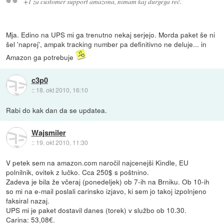
+1 za customer support amazona, nimam kaj durgega reč.
Mja. Edino na UPS mi ga trenutno nekaj serjejo. Morda paket še ni
šel 'naprej', ampak tracking number pa definitivno ne deluje... in
Amazon ga potrebuje
c3p0
::
18. okt 2010, 16:10
Rabi do kak dan da se updatea.
Wajsmiler
::
19. okt 2010, 11:30
V petek sem na amazon.com naročil najcenejši Kindle, EU
polnilnik, ovitek z lučko. Cca 250$ s poštnino.
Zadeva je bila že včeraj (ponedeljek) ob 7-ih na Brniku. Ob 10-ih
so mi na e-mail poslali carinsko izjavo, ki sem jo takoj izpolnjeno
faksiral nazaj.
UPS mi je paket dostavil danes (torek) v službo ob 10.30.
Carina: 53,08€.