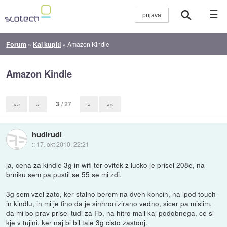
☰
Forum
»
Kaj kupiti
»
Amazon Kindle
Amazon Kindle
3
/ 27
««
«
»
»»
hudirudi
::
17. okt 2010, 22:21
ja, cena za kindle 3g in wifi ter ovitek z lucko je prisel 208e, na
brniku sem pa pustil se 55 se mi zdi.
3g sem vzel zato, ker stalno berem na dveh koncih, na ipod touch
in kindlu, in mi je fino da je sinhronizirano vedno, sicer pa mislim,
da mi bo prav prisel tudi za Fb, na hitro mail kaj podobnega, ce si
kje v tujini, ker naj bi bil tale 3g cisto zastonj.