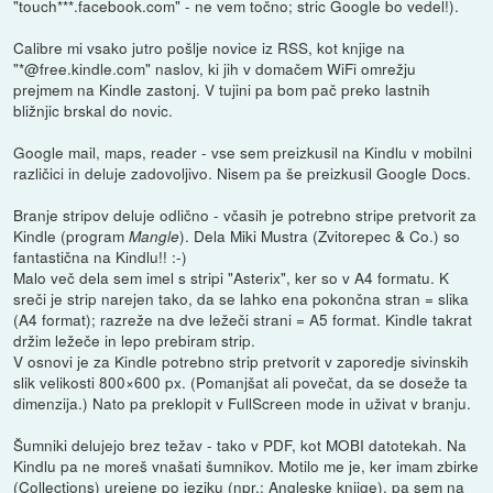
"touch***.facebook.com" - ne vem točno; stric Google bo vedel!).
Calibre mi vsako jutro pošlje novice iz RSS, kot knjige na
"*@free.kindle.com" naslov, ki jih v domačem WiFi omrežju
prejmem na Kindle zastonj. V tujini pa bom pač preko lastnih
bližnjic brskal do novic.
Google mail, maps, reader - vse sem preizkusil na Kindlu v mobilni
različici in deluje zadovoljivo. Nisem pa še preizkusil Google Docs.
Branje stripov deluje odlično - včasih je potrebno stripe pretvorit za
Kindle (program
). Dela Miki Mustra (Zvitorepec & Co.) so
Mangle
fantastična na Kindlu!! :-)
Malo več dela sem imel s stripi "Asterix", ker so v A4 formatu. K
sreči je strip narejen tako, da se lahko ena pokončna stran = slika
(A4 format); razreže na dve ležeči strani = A5 format. Kindle takrat
držim ležeče in lepo prebiram strip.
V osnovi je za Kindle potrebno strip pretvorit v zaporedje sivinskih
slik velikosti 800×600 px. (Pomanjšat ali povečat, da se doseže ta
dimenzija.) Nato pa preklopit v FullScreen mode in uživat v branju.
Šumniki delujejo brez težav - tako v PDF, kot MOBI datotekah. Na
Kindlu pa ne moreš vnašati šumnikov. Motilo me je, ker imam zbirke
(Collections) urejene po jeziku (npr.: Angleske knjige), pa sem na