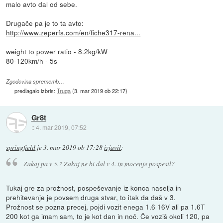
malo avto dal od sebe.
Drugače pa je to ta avto:
http://www.zeperfs.com/en/fiche317-rena...
weight to power ratio - 8.2kg/kW
80-120km/h - 5s
Zgodovina sprememb…
predlagalo izbris:
Truga
(
3. mar 2019 ob 22:17
)
Gr8t
::
4. mar 2019, 07:52
springfield
je
3. mar 2019 ob 17:28
izjavil
:
Zakaj pa v 5.? Zakaj ne bi dal v 4. in mocenje pospesil?
Tukaj gre za prožnost, pospeševanje iz konca naselja in
prehitevanje je povsem druga stvar, to itak da daš v 3.
Prožnost se pozna precej, pojdi vozit enega 1.6 16V ali pa 1.6T
200 kot ga imam sam, to je kot dan in noč. Če voziš okoli 120, pa