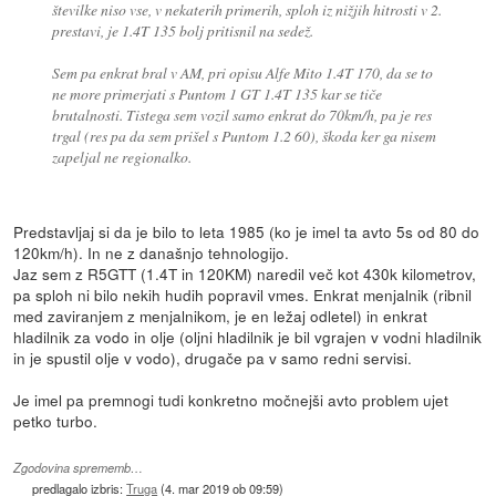
številke niso vse, v nekaterih primerih, sploh iz nižjih hitrosti v 2.
prestavi, je 1.4T 135 bolj pritisnil na sedež.
Sem pa enkrat bral v AM, pri opisu Alfe Mito 1.4T 170, da se to
ne more primerjati s Puntom 1 GT 1.4T 135 kar se tiče
brutalnosti. Tistega sem vozil samo enkrat do 70km/h, pa je res
trgal (res pa da sem prišel s Puntom 1.2 60), škoda ker ga nisem
zapeljal ne regionalko.
Predstavljaj si da je bilo to leta 1985 (ko je imel ta avto 5s od 80 do
120km/h). In ne z današnjo tehnologijo.
Jaz sem z R5GTT (1.4T in 120KM) naredil več kot 430k kilometrov,
pa sploh ni bilo nekih hudih popravil vmes. Enkrat menjalnik (ribnil
med zaviranjem z menjalnikom, je en ležaj odletel) in enkrat
hladilnik za vodo in olje (oljni hladilnik je bil vgrajen v vodni hladilnik
in je spustil olje v vodo), drugače pa v samo redni servisi.
Je imel pa premnogi tudi konkretno močnejši avto problem ujet
petko turbo.
Zgodovina sprememb…
predlagalo izbris:
Truga
(
4. mar 2019 ob 09:59
)