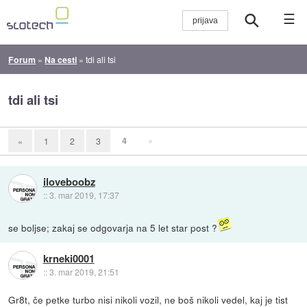
☰
Forum
»
Na cesti
»
tdi ali tsi
tdi ali tsi
4
»
«
1
2
3
iloveboobz
::
3. mar 2019, 17:37
se boljse; zakaj se odgovarja na 5 let star post ?
krneki0001
::
3. mar 2019, 21:51
Gr8t, če petke turbo nisi nikoli vozil, ne boš nikoli vedel, kaj je tist