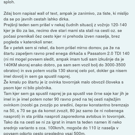
sploh.
Zdaj bom napisal wall of text, ampak je zanimivo, za tiste, ki mislijo
da se po javnih cestah lahko dirka.
Prejšnji teden sem prišel v nekaj čudnih situacij z vožnjo 120-140
kjer je šlo za las, recimo dve stari mami sta stali na cesti oz. se
počasi premikali čez cesto kjer ni prehoda izven naselja, brez
pogleda v katerokoli smer.
Še v petek sem si rekel, da bom prišel mirno domov, pa že na
štartu zapeljem ravno pred enega dirkača s Passatom 2.0 TDI 140
(ni mi mogel povsem sledit, ampak imam tudi sam izkušnje da je
140KM skoraj enako dobro, pa sam sem vozil bolj do 3000-3500
obratov) in sva potem vozila 130 skoraj celo pot, dokler ga nisem
imel dovolj in sem ga spustil naprej.
Že kmalu po štartu je iz ovinka tovornjak malo obvozil človeka s
psom kjer ni bilo pločnika.
Tam kjer sem ga spustil naprej je pa spustil vse črne saje kar jih je
imel in je imel potem noter 90 ravno pred na tej cesti najtežjim
ovinkom (noobi ga zvozijo po sredini, čeprav konstantno bremzajo
na 50, s 70 se ga da komot zvozit, 80 jaz samo če ni nobenega
nasproti) in sta prišla nasproti zaporedoma avtobus in tovornjak.
Tako da na cesti se ni za igrat in imam ta teden namen iti neko
srednjo varianto s cca. 100km/h, mogoče do 110 iz naselja v
povsem odprto cesto pregledno vsaj 500m.