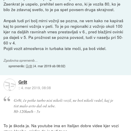
Zaenkrat je uspelo, prehitel sem edino eno, ki je vozila 80, ko je
bilo že zdavnaj svetlo, to je pa spet povsem druga skrajnost.
Ampak tudi pri bolj mirni vožnji se pozna, ne vem kako ne kapiraš
kaj to pomeni vožnja v peti. To je po regionalki z vožnjo okoli 100
kjer na daljših ravninah vmes prestavljaš v 6., pred blažjimi ovinki
pa daješ v 5. Pa prožnost se pozna povsod, tudi v naselju pri 50-
60 v 4.
Pojdi vozit atmosferca in turbaka iste moči, pa boš videl.
Zgodovina sprememb…
spremenilo:
Gr8t
(
4. mar 2019 ob 08:02
)
Gr8t
::
4. mar 2019, 08:08
Gr8t, če petke turbo nisi nikoli vozil, ne boš nikoli vedel, kaj je
tist malo avto dal od sebe.
80-120km/h - 5s
To je škoda ja. Na youtube ima en Italijan dobre videe kjer vozi
stare klasike, mislim da je tudi tega.