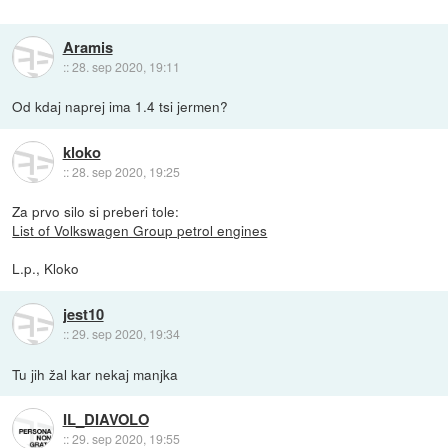
Aramis
::
28. sep 2020, 19:11
Od kdaj naprej ima 1.4 tsi jermen?
kloko
::
28. sep 2020, 19:25
Za prvo silo si preberi tole:
List of Volkswagen Group petrol engines
L.p., Kloko
jest10
::
29. sep 2020, 19:34
Tu jih žal kar nekaj manjka
IL_DIAVOLO
::
29. sep 2020, 19:55