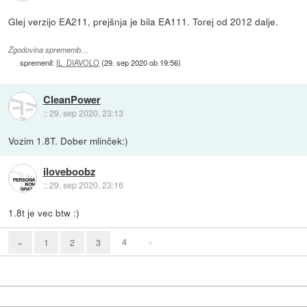
Glej verzijo EA211, prejšnja je bila EA111. Torej od 2012 dalje.
Zgodovina sprememb…
spremenil:
IL_DIAVOLO
(
29. sep 2020 ob 19:56
)
CleanPower
::
29. sep 2020, 23:13
Vozim 1.8T. Dober mlinček:)
iloveboobz
::
29. sep 2020, 23:16
1.8t je vec btw :)
4
»
«
1
2
3