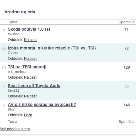
Vredno ogleda ...
Tema
Sporočila
»
Skoda octavia 1.0 tsi
71
tovsti55
Oddelek:
Na cesti
⊘
Izbira motorja in kratke relacije (TDI vs. TSI)
72
Oxford
Oddelek:
Na cesti
⊘
TSI oz. TFSI motorji
128
eric_cartman
Oddelek:
Na cesti
»
Seat Leon ali Toyota Auris
55
tilen232
Oddelek:
Na cesti
»
Avto z nizko porabo na avtocesti?
146
BlazP
Oddelek:
Loža
Tema
Sporočila
Več podobnih tem