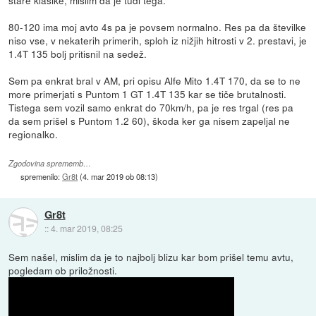
80-120 ima moj avto 4s pa je povsem normalno. Res pa da številke
niso vse, v nekaterih primerih, sploh iz nižjih hitrosti v 2. prestavi, je
1.4T 135 bolj pritisnil na sedež.
Sem pa enkrat bral v AM, pri opisu Alfe Mito 1.4T 170, da se to ne
more primerjati s Puntom 1 GT 1.4T 135 kar se tiče brutalnosti.
Tistega sem vozil samo enkrat do 70km/h, pa je res trgal (res pa
da sem prišel s Puntom 1.2 60), škoda ker ga nisem zapeljal ne
regionalko.
Zgodovina sprememb…
spremenilo:
Gr8t
(
4. mar 2019 ob 08:13
)
Gr8t
::
4. mar 2019, 08:25
Sem našel, mislim da je to najbolj blizu kar bom prišel temu avtu,
pogledam ob priložnosti.