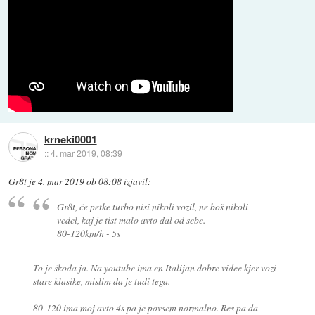
krneki0001
::
4. mar 2019, 08:39
Gr8t
je
4. mar 2019 ob 08:08
izjavil
:
Gr8t, če petke turbo nisi nikoli vozil, ne boš nikoli
vedel, kaj je tist malo avto dal od sebe.
80-120km/h - 5s
To je škoda ja. Na youtube ima en Italijan dobre videe kjer vozi
stare klasike, mislim da je tudi tega.
80-120 ima moj avto 4s pa je povsem normalno. Res pa da