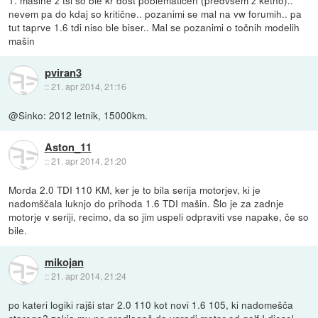
1. mašine z tsi so ble kr dost poblematičen (predvsem z ketno)..
nevem pa do kdaj so kritične.. pozanimi se mal na vw forumih.. pa
tut taprve 1.6 tdi niso ble biser.. Mal se pozanimi o točnih modelih
mašin
pviran3
::
21. apr 2014, 21:16
@Sinko: 2012 letnik, 15000km.
Aston_11
::
21. apr 2014, 21:20
Morda 2.0 TDI 110 KM, ker je to bila serija motorjev, ki je
nadomščala luknjo do prihoda 1.6 TDI mašin. Šlo je za zadnje
motorje v seriji, recimo, da so jim uspeli odpraviti vse napake, če so
bile.
mikojan
::
21. apr 2014, 21:24
po kateri logiki rajši star 2.0 110 kot novi 1.6 105, ki nadomešča