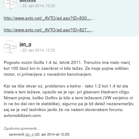
::
22. apr 2014, 12:20
http://www.avto.net/_AVTO/ad.asp?ID=830...
...
http://www.avto.net/_AVTO/ad.asp?ID=827...
...
jan_g
::
22. apr 2014, 12:22
Pogosto vozim Golfa 1.4 tsi, letnik 2011. Trenutno ima malo manj
kot 100 tisoč km in zaenkrat ni bilo težav. Za moje pojme odličen
motor, ni primerjave z navadnim bencinarjem.
Kar se tiče okvar oz. problemov s ketno - tako 1.2 kot 1.4 tsi sta
imela s tem težave, opazilo se je npr. pri glasnem hladnem vžigu.
Nimam pojma, koliko Golfov je bilo s temi težavami (VW verjetno ni
in ne bo dal ven te statistike), sigurno pa je bil delež nezanemarljiv,
saj se je več lastnikov javilo že na našem slovenskem forumu
avtomobilizem.com.
Zgodovina sprememb…
spremenil:
jan_g
(
22. apr 2014 ob 12:25
)