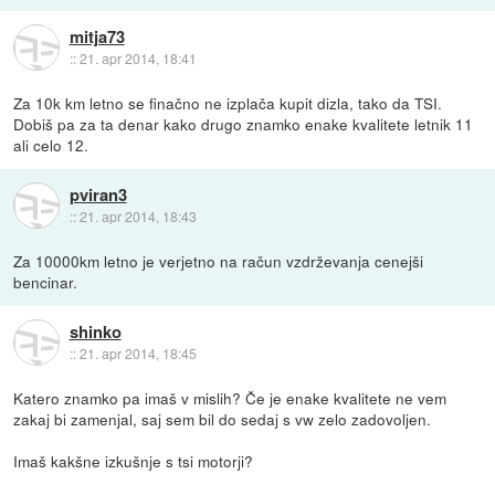
mitja73
::
21. apr 2014, 18:41
Za 10k km letno se finačno ne izplača kupit dizla, tako da TSI.
Dobiš pa za ta denar kako drugo znamko enake kvalitete letnik 11
ali celo 12.
pviran3
::
21. apr 2014, 18:43
Za 10000km letno je verjetno na račun vzdrževanja cenejši
bencinar.
shinko
::
21. apr 2014, 18:45
Katero znamko pa imaš v mislih? Če je enake kvalitete ne vem
zakaj bi zamenjal, saj sem bil do sedaj s vw zelo zadovoljen.
Imaš kakšne izkušnje s tsi motorji?