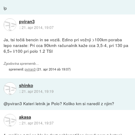
lp
pviran3
::
21. apr 2014, 19:07
Ja, tsi točiš bencin in se voziš. Edino pri vožnji >100km poraba
lepo naraste: Pri cca 90kmh računalnik kaže cca 3,5-4, pri 130 pa
6,5+ l/100 pri polo 1.2 TSI
Zgodovina sprememb…
spremenil:
pviran3
(
21. apr 2014 ob 19:07
)
shinko
::
21. apr 2014, 19:19
@pviran3 Kateri letnik je Polo? Koliko km si naredil z njim?
akasa
::
21. apr 2014, 19:37