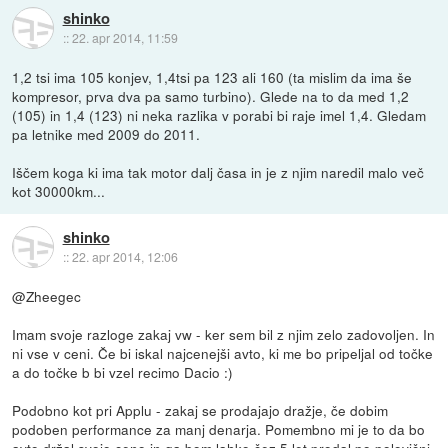
shinko
::
22. apr 2014, 11:59
1,2 tsi ima 105 konjev, 1,4tsi pa 123 ali 160 (ta mislim da ima še
kompresor, prva dva pa samo turbino). Glede na to da med 1,2
(105) in 1,4 (123) ni neka razlika v porabi bi raje imel 1,4. Gledam
pa letnike med 2009 do 2011.
Iščem koga ki ima tak motor dalj časa in je z njim naredil malo več
kot 30000km...
shinko
::
22. apr 2014, 12:06
@Zheegec
Imam svoje razloge zakaj vw - ker sem bil z njim zelo zadovoljen. In
ni vse v ceni. Če bi iskal najcenejši avto, ki me bo pripeljal od točke
a do točke b bi vzel recimo Dacio :)
Podobno kot pri Applu - zakaj se prodajajo dražje, če dobim
podoben performance za manj denarja. Pomembno mi je to da bo