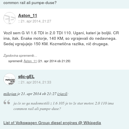
common rail ali pumpe-duse?
Aston_11
::
21. apr 2014, 21:27
Vozil sem G VI 1.6 TDI in 2.0 TDI 110. Ugani, kateri je boljši. CR
ima, itak. Enake motorje, 140 KM, so vgrajevali do nedavnega.
Sedaj vgrajujejo 150 KM. Kozmetična razlika, nič drugega.
Zgodovina sprememb…
spremenil:
Aston_11
(
21. apr 2014 ob 21:29
)
s6c-gEL
::
21. apr 2014, 21:33
mikojan
je
21. apr 2014 ob 21:27
izjavil
:
ja če so ga nadomestili z 1.6 105 je to že star motor. 2.0 110 ima
common rail ali pumpe-duse?
List of Volkswagen Group diesel engines @ Wikipedia