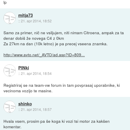
lp
mitja73
::
21. apr 2014, 18:52
Samo za primer, nič ne vsiljujem, niti nimam Citroena, ampak za ta
denar dobiš že novega C4 z 0km
Za 27km na dan (10k letno) je pa precej vseena znamka.
http://www.avto.net/_AVTO/ad.asp?ID=809...
PINki
::
21. apr 2014, 18:54
Registriraj se na team-vw forum in tam povprasaj uporabnike, ki
vecinoma vozijo te masine.
shinko
::
21. apr 2014, 18:57
Hvala vsem, prosim pa še koga ki vozi tsi motor za kakšen
komentar.