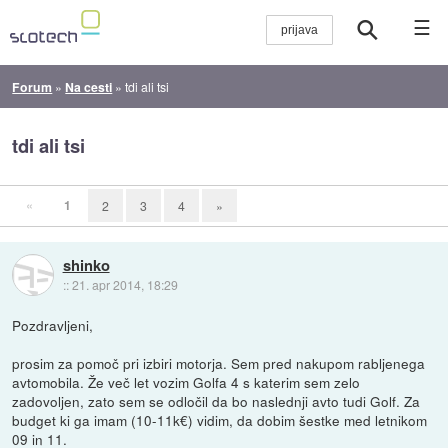
☰
Forum
»
Na cesti
»
tdi ali tsi
tdi ali tsi
«
1
2
3
4
»
shinko
::
21. apr 2014, 18:29
Pozdravljeni,
prosim za pomoč pri izbiri motorja. Sem pred nakupom rabljenega
avtomobila. Že več let vozim Golfa 4 s katerim sem zelo
zadovoljen, zato sem se odločil da bo naslednji avto tudi Golf. Za
budget ki ga imam (10-11k€) vidim, da dobim šestke med letnikom
09 in 11.