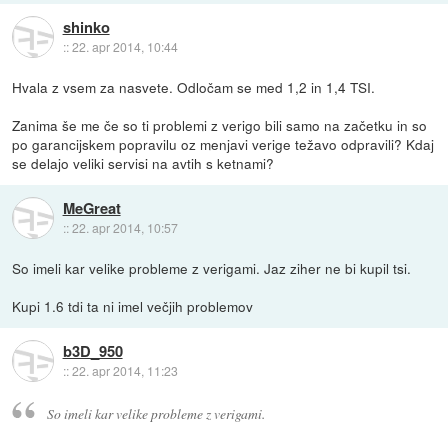
shinko
::
22. apr 2014, 10:44
Hvala z vsem za nasvete. Odločam se med 1,2 in 1,4 TSI.
Zanima še me če so ti problemi z verigo bili samo na začetku in so
po garancijskem popravilu oz menjavi verige težavo odpravili? Kdaj
se delajo veliki servisi na avtih s ketnami?
MeGreat
::
22. apr 2014, 10:57
So imeli kar velike probleme z verigami. Jaz ziher ne bi kupil tsi.
Kupi 1.6 tdi ta ni imel večjih problemov
b3D_950
::
22. apr 2014, 11:23
So imeli kar velike probleme z verigami.