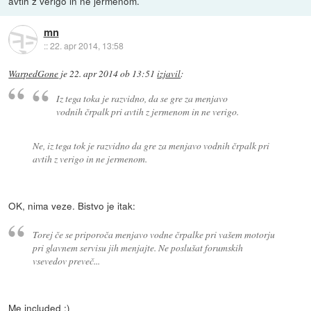
avtih z verigo in ne jermenom.
mn
::
22. apr 2014, 13:58
WarpedGone
je
22. apr 2014 ob 13:51
izjavil
:
Iz tega toka je razvidno, da se gre za menjavo
vodnih črpalk pri avtih z jermenom in ne verigo.
Ne, iz tega tok je razvidno da gre za menjavo vodnih črpalk pri
avtih z verigo in ne jermenom.
OK, nima veze. Bistvo je itak:
Torej če se priporoča menjavo vodne črpalke pri vašem motorju
pri glavnem servisu jih menjajte. Ne poslušat forumskih
vsevedov preveč...
Me included ;)