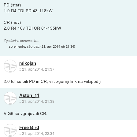
PD (star)
1.9 R4 TDI PD 43-118kW
CR (nov)
2.0 R4 16v TDI CR 81-135kW
Zgodovina sprememb…
spremenilo:
s6c-gEL
(
21. apr 2014 ob 21:34
)
mikojan
::
21. apr 2014, 21:37
2.0 tdi so bili PD in CR, vir: zgornji link na wikipediji
Aston_11
::
21. apr 2014, 21:38
V G6 so vgrajevali CR.
Free Bird
::
21. apr 2014, 22:34