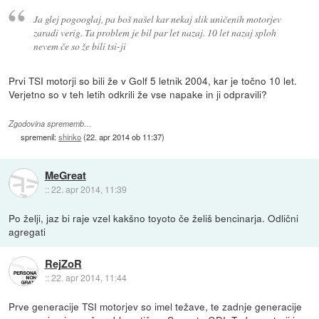
Ja glej pogooglaj, pa boš našel kar nekaj slik uničenih motorjev
zaradi verig. Ta problem je bil par let nazaj. 10 let nazaj sploh
nevem če so že bili tsi-ji
Prvi TSI motorji so bili že v Golf 5 letnik 2004, kar je točno 10 let.
Verjetno so v teh letih odkrili že vse napake in ji odpravili?
Zgodovina sprememb…
spremenil:
shinko
(
22. apr 2014 ob 11:37
)
MeGreat
::
22. apr 2014, 11:39
Po želji, jaz bi raje vzel kakšno toyoto če želiš bencinarja. Odlični
agregati
RejZoR
::
22. apr 2014, 11:44
Prve generacije TSI motorjev so imel težave, te zadnje generacije