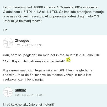
Letno naredim okoli 10000 km (cca 40% mesta, 60% avtocesta).
Gledal sem 1,6 TDI in 1,2 ali 1,4 TSI. Če ima kdo omenjene motorje
prosim za čimveč nasvetov. Ali priporočate kateri drugi motor? S
katerimi je najmanj težav?
LP
Zheegec
::
21. apr 2014, 18:33
Uau, sem šel pogledati na avto.net in res so letnik 2010 okoli 10-
11k€. Kaj so zlati, ali sem kaj spregledal?
V glavnem imajo dizli tega letnika vsi DPF filter (ne glede na
znamko), tako da če imaš veliko mestne vožnje in malo Km
vsekakor vzemi bencinarja.
shinko
::
21. apr 2014, 18:35
Imaš kakšne izkušnje s tsi motorji?