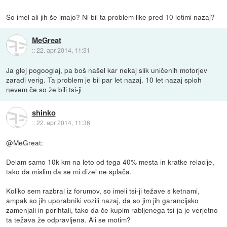
So imel ali jih še imajo? Ni bil ta problem like pred 10 letimi nazaj?
MeGreat
::
22. apr 2014, 11:31
Ja glej pogooglaj, pa boš našel kar nekaj slik uničenih motorjev
zaradi verig. Ta problem je bil par let nazaj. 10 let nazaj sploh
nevem če so že bili tsi-ji
shinko
::
22. apr 2014, 11:36
@MeGreat:
Delam samo 10k km na leto od tega 40% mesta in kratke relacije,
tako da mislim da se mi dizel ne splača.
Koliko sem razbral iz forumov, so imeli tsi-ji težave s ketnami,
ampak so jih uporabniki vozili nazaj, da so jim jih garancijsko
zamenjali in porihtali, tako da če kupim rabljenega tsi-ja je verjetno
ta težava že odpravljena. Ali se motim?