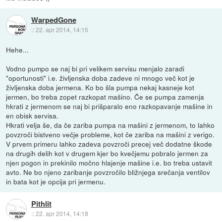
WarpedGone
::
22. apr 2014, 14:15
Hehe...
Vodno pumpo se naj bi pri velikem servisu menjalo zaradi
"oportunosti" i.e. življenska doba zadeve ni mnogo več kot je
življenska doba jermena. Ko bo šla pumpa nekaj kasneje kot
jermen, bo treba zopet razkopat mašino. Če se pumpa zamenja
hkrati z jermenom se naj bi prišparalo eno razkopavanje mašine in
en obisk servisa.
Hkrati velja še, da če zariba pumpa na mašini z jermenom, to lahko
povzroči bistveno večje probleme, kot če zariba na mašini z verigo.
V prvem primeru lahko zadeva povzroči precej več dodatne škode
na drugih delih kot v drugem kjer bo kvečjemu pobralo jermen za
njen pogon in prekinilo močno hlajenje mašine i.e. bo treba ustavit
avto. Ne bo njeno zaribanje povzročilo bližnjega srečanja ventilov
in bata kot je opcija pri jermenu.
Pithlit
::
22. apr 2014, 14:18