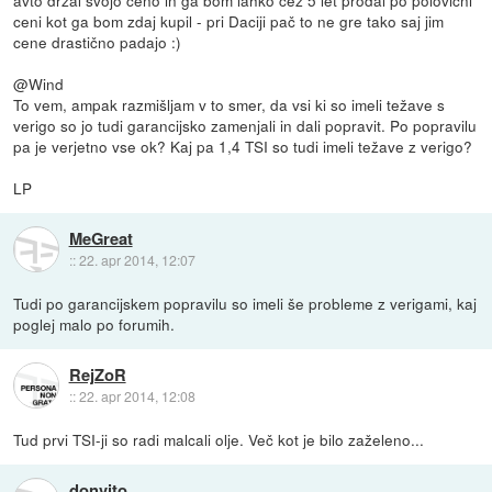
avto držal svojo ceno in ga bom lahko čez 5 let prodal po polovični
ceni kot ga bom zdaj kupil - pri Daciji pač to ne gre tako saj jim
cene drastično padajo :)
@Wind
To vem, ampak razmišljam v to smer, da vsi ki so imeli težave s
verigo so jo tudi garancijsko zamenjali in dali popravit. Po popravilu
pa je verjetno vse ok? Kaj pa 1,4 TSI so tudi imeli težave z verigo?
LP
MeGreat
::
22. apr 2014, 12:07
Tudi po garancijskem popravilu so imeli še probleme z verigami, kaj
poglej malo po forumih.
RejZoR
::
22. apr 2014, 12:08
Tud prvi TSI-ji so radi malcali olje. Več kot je bilo zaželeno...
donvito