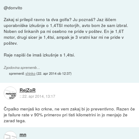
@donvito
Zakaj si prilepil ravno ta dva golfa? Ju poznaš? Jaz iščem
uporabniške izkušnje o 1,4TSI motorjih, avto bom že sam izbral.
Noben od linkanih pa mi osebno ne pride v poštev. En je 1,6T
motor, drugi sicer je 1,4tsi, ampak je 3 vratni kar mi ne pride v
poštev.
Raje napiši če imaš izkušnje s 1,4tsi.
Zgodovina sprememb…
spremenil:
shinko
(
22. apr 2014 ob 12:37
)
RejZoR
::
22. apr 2014, 13:17
Črpalko menjaš ko crkne, ne vem zakaj bi jo preventivno. Razen če
je failure rate v 90% primerov pri tisti kilometrini in jo menjajo že
zarad tega.
mn