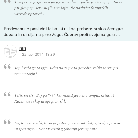
Torej če se priporoča menjavo vodne črpalke pri vašem motorju
pri glavnem servisu jih menjajte. Ne poslušat forumskih
vsevedov preveč...
Predvsem ne poslušat folka, ki niti ne prebere ornk o čem gre
debata in strelja na prvo žogo. Čeprav proti svojemu golu ...
mn
::
22. apr 2014, 13:39
Jan hvala za ta info. Kdaj pa se mora narediti veliki servis pri
tem motorju?
Velik servis? Saj ga "ni", ker nimaš jermena ampak ketno :)
Razen, če si kaj drugega mislil.
Ne, to sem mislil, torej ni potrebno menjati ketne, vodne pumpe
in španarjev? Kot pri avtih z zobatim jermenom?