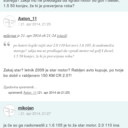
starega? zakja mu ne predlagaš da vgradi motor od golf I diesel,
1.5 50 konjev, že ki je preverjena roba?
Aston_11
::
21. apr 2014, 21:25
mikojan
je
21. apr 2014 ob 21:24
izjavil
:
po kateri logiki rajši star 2.0 110 kot novi 1.6 105, ki nadomešča
starega? zakja mu ne predlagaš da vgradi motor od golf I diesel,
1.5 50 konjev, že ki je preverjena roba?
Zakaj star? letnik 2009 je star motor? Rabljen avto kupuje, po tvoje
bo dobil v rabljenem 150 KM CR 2.0?!
Zgodovina sprememb…
spremenil:
Aston_11
(
21. apr 2014 ob 21:25
)
mikojan
::
21. apr 2014, 21:27
ja če so ga nadomestili z 1.6 105 je to že star motor. 2.0 110 ima