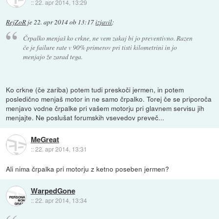
::
22. apr 2014, 13:29
RejZoR
je
22. apr 2014 ob 13:17
izjavil
:
Črpalko menjaš ko crkne, ne vem zakaj bi jo preventivno. Razen
če je failure rate v 90% primerov pri tisti kilometrini in jo
menjajo že zarad tega.
Ko crkne (če zariba) potem tudi preskoči jermen, in potem
posledično menjaš motor in ne samo črpalko. Torej če se priporoča
menjavo vodne črpalke pri vašem motorju pri glavnem servisu jih
menjajte. Ne poslušat forumskih vsevedov preveč...
MeGreat
::
22. apr 2014, 13:31
Ali nima črpalka pri motorju z ketno poseben jermen?
WarpedGone
::
22. apr 2014, 13:34