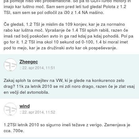
pa pomoje niso več problematične. So pa to GDI+Turbo motorji in
imajo kar luštno moč. Sam sem pred leti tud gledal Polota z 1.2
TSI, sam sem se pol odločil za i30 z 1.4 NA mašino.
Če gledaš, 1.2 TSI je mislim da 109 konjev, kar je za normalno
rabo kar luštna moč. Vprašanje če 1.4 TSI sploh rabiš, razen če
imaš rad bolj poskočen avto in ga rad kdaj pa kdaj pohodiš. Pol pa
go for it. 1.2 TSI ima okol 10 sekund od 0-100, 1.4 bi moral imet
pod to mejo, kar je za družinski avto kar ok pospeševanje.
Zheegec
::
22. apr 2014, 11:51
Zakaj sploh ta omejitev na VW, ki je glede na konkurenco zelo
drag? 11k za letnik 2010 se mi zdi noro drago, razen če je zlat vsaj
en večji del avtomobila.
wind
::
22. apr 2014, 11:52
1.2TSI letnik 2010 so sigurno imeli težave z verigo. Zamenjava je
cca. 700e.