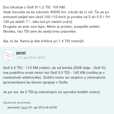
Evo izkušnje z Golf VI 1.2 TSI, 105 KM.
Vsak trenutek se bo odvrtelo 30000 km, crknilo še ni nič. Če se po
avtocesti pelješ tam okoli 100-110 km/h je poraba od 5 do 5,5 l. Pri
130 pa slabih 7 l , tako kot pri mestni vožnji.
Drugače se avto vozi lepo. Motor je prožen, pospeški solidni.
Skratka, čez TSI sem do sedaj brez pripombe.
Aja, to še. Ketna je bila kritična pri 1.4 TSI motorjih.
gensi
::
21. apr 2014, 22:57
Golf 2.0 TDI - 110 KM (mislim, da od letnika 2008 dalje - Golf VI)
ima praktično enak motor kot Golf 2.0 TDI - 140 KM (razlika je v
nastavitvah elektronike). Dotični motor se verjetno z minimalnimi
spremembami še danes vgrajuje v Golfa.
Je pa res, da ti TDI-ja odsvetujem za uporabo kratkih voženj.
Zgodovina sprememb…
spremenil:
gensi
(
21. apr 2014 ob 23:00
)