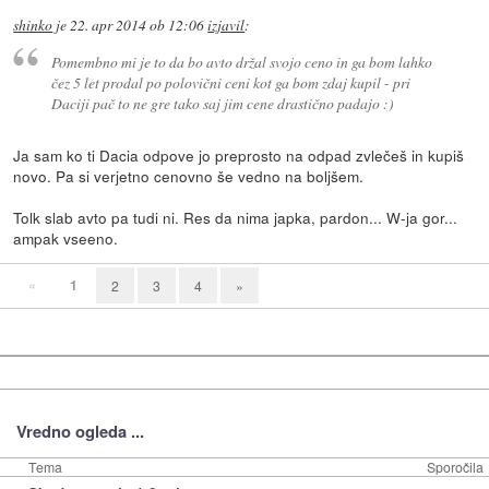
shinko
je
22. apr 2014 ob 12:06
izjavil
:
Pomembno mi je to da bo avto držal svojo ceno in ga bom lahko
čez 5 let prodal po polovični ceni kot ga bom zdaj kupil - pri
Daciji pač to ne gre tako saj jim cene drastično padajo :)
Ja sam ko ti Dacia odpove jo preprosto na odpad zvlečeš in kupiš
novo. Pa si verjetno cenovno še vedno na boljšem.
Tolk slab avto pa tudi ni. Res da nima japka, pardon... W-ja gor...
ampak vseeno.
«
1
2
3
4
»
Vredno ogleda ...
Tema
Sporočila