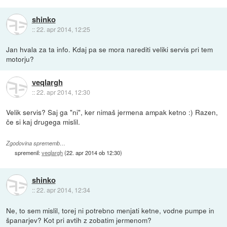
shinko
::
22. apr 2014, 12:25
Jan hvala za ta info. Kdaj pa se mora narediti veliki servis pri tem
motorju?
veqlargh
::
22. apr 2014, 12:30
Velik servis? Saj ga "ni", ker nimaš jermena ampak ketno :) Razen,
če si kaj drugega mislil.
Zgodovina sprememb…
spremenil:
veqlargh
(
22. apr 2014 ob 12:30
)
shinko
::
22. apr 2014, 12:34
Ne, to sem mislil, torej ni potrebno menjati ketne, vodne pumpe in
španarjev? Kot pri avtih z zobatim jermenom?