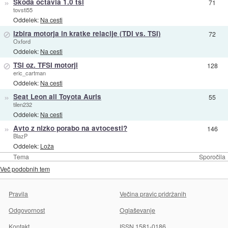
»
Skoda octavia 1.0 tsi
71
tovsti55
Oddelek:
Na cesti
⊘
Izbira motorja in kratke relacije (TDI vs. TSI)
72
Oxford
Oddelek:
Na cesti
⊘
TSI oz. TFSI motorji
128
eric_cartman
Oddelek:
Na cesti
»
Seat Leon ali Toyota Auris
55
tilen232
Oddelek:
Na cesti
»
Avto z nizko porabo na avtocesti?
146
BlazP
Oddelek:
Loža
Tema
Sporočila
Več podobnih tem
Pravila
Večina pravic pridržanih
Odgovornost
Oglaševanje
Kontakt
ISSN 1581-0186