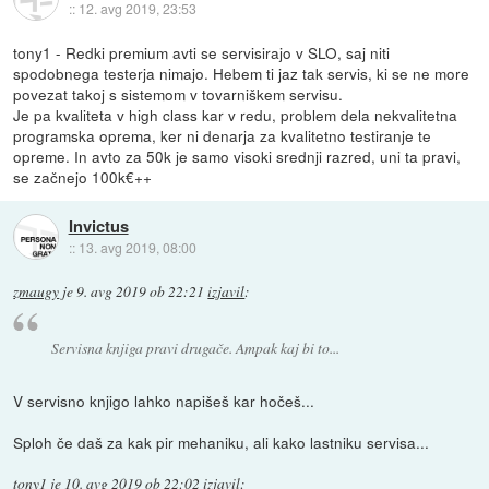
::
12. avg 2019, 23:53
tony1 - Redki premium avti se servisirajo v SLO, saj niti
spodobnega testerja nimajo. Hebem ti jaz tak servis, ki se ne more
povezat takoj s sistemom v tovarniškem servisu.
Je pa kvaliteta v high class kar v redu, problem dela nekvalitetna
programska oprema, ker ni denarja za kvalitetno testiranje te
opreme. In avto za 50k je samo visoki srednji razred, uni ta pravi,
se začnejo 100k€++
Invictus
::
13. avg 2019, 08:00
zmaugy
je
9. avg 2019 ob 22:21
izjavil
:
Servisna knjiga pravi drugače. Ampak kaj bi to...
V servisno knjigo lahko napišeš kar hočeš...
Sploh če daš za kak pir mehaniku, ali kako lastniku servisa...
tony1
je
10. avg 2019 ob 22:02
izjavil
: