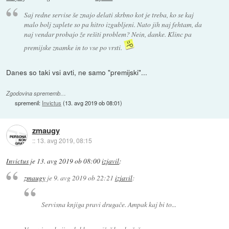
Saj redne servise še znajo delati skrbno kot je treba, ko se kaj
malo bolj zaplete so pa hitro izgubljeni. Nato jih naj fehtam, da
naj vendar probajo že rešiti problem? Nein, danke. Klinc pa
premijske znamke in to vse po vrsti.
Danes so taki vsi avti, ne samo "premijski"...
Zgodovina sprememb…
spremenil:
Invictus
(
13. avg 2019 ob 08:01
)
zmaugy
::
13. avg 2019, 08:15
Invictus
je
13. avg 2019 ob 08:00
izjavil
:
zmaugy
je
9. avg 2019 ob 22:21
izjavil
:
Servisna knjiga pravi drugače. Ampak kaj bi to...