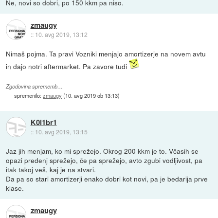
Ne, novi so dobri, po 150 kkm pa niso.
zmaugy
::
10. avg 2019, 13:12
Nimaš pojma. Ta pravi Vozniki menjajo amortizerje na novem avtu
in dajo notri aftermarket. Pa zavore tudi
Zgodovina sprememb…
spremenilo:
zmaugy
(
10. avg 2019 ob 13:13
)
K0l1br1
::
10. avg 2019, 13:15
Jaz jih menjam, ko mi sprežejo. Okrog 200 kkm je to. Včasih se
opazi predenj sprežejo, če pa sprežejo, avto zgubi vodljivost, pa
itak takoj veš, kaj je na stvari.
Da pa so stari amortizerji enako dobri kot novi, pa je bedarija prve
klase.
zmaugy