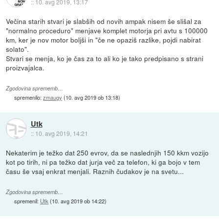
::
10. avg 2019, 13:17
Večina starih stvari je slabših od novih ampak nisem še slišal za
"normalno proceduro" menjave komplet motorja pri avtu s 100000
km, ker je nov motor boljši in "če ne opaziš razlike, pojdi nabirat
solato".
Stvari se menja, ko je čas za to ali ko je tako predpisano s strani
proizvajalca.
Zgodovina sprememb…
spremenilo:
zmaugy
(
10. avg 2019 ob 13:18
)
Utk
::
10. avg 2019, 14:21
Nekaterim je težko dat 250 evrov, da se naslednjih 150 kkm vozijo
kot po tirih, ni pa težko dat jurja več za telefon, ki ga bojo v tem
času še vsaj enkrat menjali. Raznih čudakov je na svetu...
Zgodovina sprememb…
spremenil:
Utk
(
10. avg 2019 ob 14:22
)