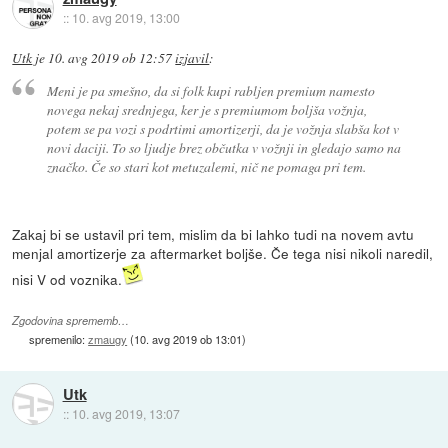
::
10. avg 2019, 13:00
Utk
je
10. avg 2019 ob 12:57
izjavil
:
Meni je pa smešno, da si folk kupi rabljen premium namesto
novega nekaj srednjega, ker je s premiumom boljša vožnja,
potem se pa vozi s podrtimi amortizerji, da je vožnja slabša kot v
novi daciji. To so ljudje brez občutka v vožnji in gledajo samo na
značko. Če so stari kot metuzalemi, nič ne pomaga pri tem.
Zakaj bi se ustavil pri tem, mislim da bi lahko tudi na novem avtu
menjal amortizerje za aftermarket boljše. Če tega nisi nikoli naredil,
nisi V od voznika.
Zgodovina sprememb…
spremenilo:
zmaugy
(
10. avg 2019 ob 13:01
)
Utk
::
10. avg 2019, 13:07