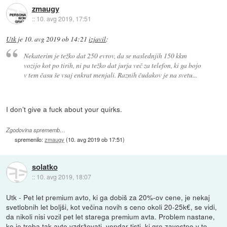
zmaugy
::
10. avg 2019, 17:51
Utk
je
10. avg 2019 ob 14:21
izjavil
:
Nekaterim je težko dat 250 evrov, da se naslednjih 150 kkm
vozijo kot po tirih, ni pa težko dat jurja več za telefon, ki ga bojo
v tem času še vsaj enkrat menjali. Raznih čudakov je na svetu...
I don’t give a fuck about your quirks.
Zgodovina sprememb…
spremenilo:
zmaugy
(
10. avg 2019 ob 17:51
)
solatko
::
10. avg 2019, 18:07
Utk - Pet let premium avto, ki ga dobiš za 20%-ov cene, je nekaj
svetlobnih let boljši, kot večina novih s ceno okoli 20-25k€, se vidi,
da nikoli nisi vozil pet let starega premium avta. Problem nastane,
ko je treba tak avto vzdrževati, vendar tisti, ki gre zavestno v to,