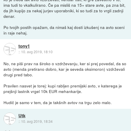
ima tudi to vkalkulirano. Če pa misliš na 15+ stare avte, pa zna bit,
da jih kupijo za nekaj jurjev uporabniki, ki so tudi za to vrgli zadnji
denar.
Po tvojih postih opažam, da nimaš kaj dosti izkušenj na avto sceni
in raje nehaj.
tony1
::
10. avg 2019, 18:10
No, ne piši prav na široko o vzdrževanju, ker si prej povedal, da so
avto (menda pretirano dobro, kar je seveda oksimoron) vzdrževali
drugi pred tabo.
Pravilen nasvet je torej: kupi rabljen premijski avto, v katerega je
prejšnji lastnik vrgel 10k EUR mehankarije.
Hudič je samo v tem, da je takšnih avtov na trgu zelo malo.
Utk
::
10. avg 2019, 18:34