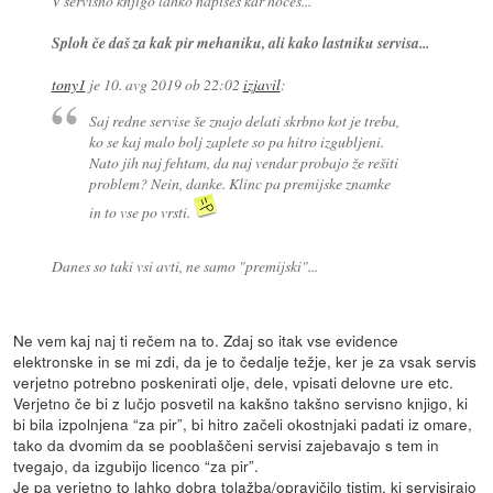
V servisno knjigo lahko napišeš kar hočeš...
Sploh če daš za kak pir mehaniku, ali kako lastniku servisa...
tony1
je
10. avg 2019 ob 22:02
izjavil
:
Saj redne servise še znajo delati skrbno kot je treba,
ko se kaj malo bolj zaplete so pa hitro izgubljeni.
Nato jih naj fehtam, da naj vendar probajo že rešiti
problem? Nein, danke. Klinc pa premijske znamke
in to vse po vrsti.
Danes so taki vsi avti, ne samo "premijski"...
Ne vem kaj naj ti rečem na to. Zdaj so itak vse evidence
elektronske in se mi zdi, da je to čedalje težje, ker je za vsak servis
verjetno potrebno poskenirati olje, dele, vpisati delovne ure etc.
Verjetno če bi z lučjo posvetil na kakšno takšno servisno knjigo, ki
bi bila izpolnjena “za pir”, bi hitro začeli okostnjaki padati iz omare,
tako da dvomim da se pooblaščeni servisi zajebavajo s tem in
tvegajo, da izgubijo licenco “za pir”.
Je pa verjetno to lahko dobra tolažba/opravičilo tistim, ki servisirajo