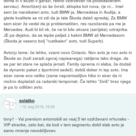
doma in v službi v garaži, redno vzdrževan na pooblaščenem
servisu). Amortizerji so še čvrsti, sklopka kot nova, rje ni... Imel
sem že marsikateri avto, tudi BMW-ja, Mercedesa in Audija, a
glede kvalitete se mi zdi da je tale Škoda daleč spredaj. Za BMW
sem sicer že vedel da je problematičen, res razočarala pa me je
Mercedes. Audi bi bil ok, če ne bi bilo okvare (serijske) vztrajnika.
JE pa dejstvo, da se lepše pelješ z kakim BMW ali Mercedesom
(Škoda je vseeno bolj "rustikalen" avto, tudi Superb).
Avtorju teme: če lehko, vzami novo Octavio. Nov avto je nov avto in
Škode so (tudi zaradi zgoraj napisanega) rabljene tako drage, da
se par let stare ne splača jemati. Family oprema ni slaba, če dodaš
še dynamic paket z športnimi sedeži, dobiš dober in lep avto. Ima
sicer zame eno veliko (zame nepremostljivo hibo in sicer da ni
možno doplačati za radarski tempomat. Če lahko "živiš" brez njega
je pa to odličen avto.
solatko
::
10. avg 2019, 19:39
tony1 - Vsi premium avtomobili so vsaj 5 let vzdrževani vrhunsko -
VIP stranke, zato bat, da boš v tem segmentu dobil slab avto je
samo mnenje nevoščljivcev.