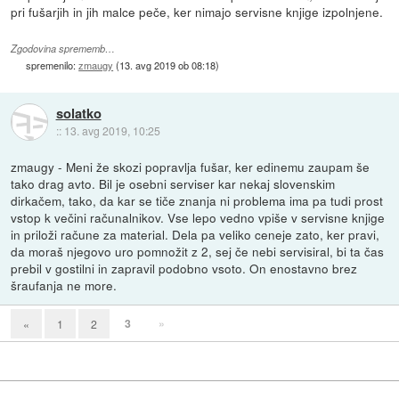
pri fušarjih in jih malce peče, ker nimajo servisne knjige izpolnjene.
Zgodovina sprememb…
spremenilo:
zmaugy
(
13. avg 2019 ob 08:18
)
solatko
::
13. avg 2019, 10:25
zmaugy - Meni že skozi popravlja fušar, ker edinemu zaupam še
tako drag avto. Bil je osebni serviser kar nekaj slovenskim
dirkačem, tako, da kar se tiče znanja ni problema ima pa tudi prost
vstop k večini računalnikov. Vse lepo vedno vpiše v servisne knjige
in priloži račune za material. Dela pa veliko ceneje zato, ker pravi,
da moraš njegovo uro pomnožit z 2, sej če nebi servisiral, bi ta čas
prebil v gostilni in zapravil podobno vsoto. On enostavno brez
šraufanja ne more.
3
»
«
1
2