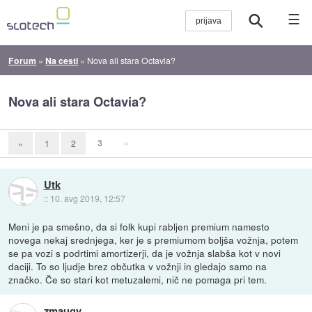
☰
Forum
»
Na cesti
»
Nova ali stara Octavia?
Nova ali stara Octavia?
3
»
«
1
2
Utk
::
10. avg 2019, 12:57
Meni je pa smešno, da si folk kupi rabljen premium namesto
novega nekaj srednjega, ker je s premiumom boljša vožnja, potem
se pa vozi s podrtimi amortizerji, da je vožnja slabša kot v novi
daciji. To so ljudje brez občutka v vožnji in gledajo samo na
značko. Če so stari kot metuzalemi, nič ne pomaga pri tem.
zmaugy