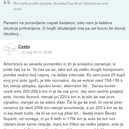
Po tvojih postih opažam, da nimaš kaj dosti izkušenj na avto
sceni
Pametni ne ponavljamo napak bedakov, zato nam je kakšna
izkušnja prihranjena. O tvojih izkušenjah ima pa cel forum že dovolj
izkušenj...
Cveto
::
10. avg 2019, 18:48
Amortizerji so seveda pomembni in jih je smiselno zamenjat, ki
pride čas za to. Ta čas pa se, tako kot za veliko drugih komponent,
pomika vedno bolj naprej, na daljše intervale. Ko sem pred 25 kupil
svoj prvi avto (golf), je bilo normalno, da se enkrat med 150-150 k
km menja sklopka, izpušni lonec, alternator itd... Danes komot
voziš avto 200-250 k km in je še vse prvo. Jaz sem recimo prejšnji
avto, hondo Accord, menjal pri 220 k km in je bilo še vse prvo
vgradno, menjali so se edino diski. Če bi ga še imel, bi moral sicer
verjetno tja okoli 250k km menjat amortizerje, a pri 220 k km se še
ni kaj dosti čutilo, da bi se avt kaj zibal itd... Sedaj imam Škodo
Superb, od novega, in po 6 letih in 170k km je avto še kot nov
(delam sicer samo relacije, manj kot 20km se redko peljem, avto je