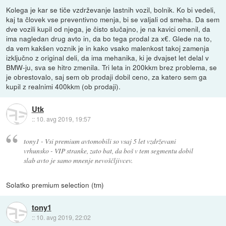
Kolega je kar se tiče vzdrževanje lastnih vozil, bolnik. Ko bi vedeli,
kaj ta človek vse preventivno menja, bi se valjali od smeha. Da sem
dve vozili kupil od njega, je čisto slučajno, je na kavici omenil, da
ima nagledan drug avto in, da bo tega prodal za x€. Glede na to,
da vem kakšen voznik je in kako vsako malenkost takoj zamenja
izključno z original deli, da ima mehanika, ki je dvajset let delal v
BMW-ju, sva se hitro zmenila. Tri leta in 200kkm brez problema, se
je obrestovalo, saj sem ob prodaji dobil ceno, za katero sem ga
kupil z realnimi 400kkm (ob prodaji).
Utk
::
10. avg 2019, 19:57
tony1 - Vsi premium avtomobili so vsaj 5 let vzdrževani
vrhunsko - VIP stranke, zato bat, da boš v tem segmentu dobil
slab avto je samo mnenje nevoščljivcev.
Solatko premium selection (tm)
tony1
::
10. avg 2019, 22:02