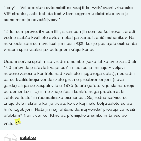
"tony1 - Vsi premium avtomobili so vsaj 5 let vzdrževani vrhunsko -
VIP stranke, zato bat, da boš v tem segmentu dobil slab avto je
samo mnenje nevoščljivcev."
15 let sem prevozil v bemflih, stran od njih sem pa šel nekaj zaradi
vedno slabše kvalitete avtov, nekaj pa zaradi zanič mehanikov. Na
neki točki sem se naveličal jim nositi $$$, ker je postajalo očitno, da
v vsem špilu vsakič jaz potegnem krajši konec.
Uradni servisi sploh niso vredni omembe (kako lahko avto za 50 ali
100 jurjev dajo šravfati vajencu? In tudi če ja, nimajo v veljavi
nobene zaresne kontrole nad kvaliteto njegovega dela.), neuradni
pa so kvalitetnejši vendar zato grozno preobremenjeni (nova
garda) ali pa so zaspali v letu 1995 (stara garda, ki je šla na svoje
po demontaži TU) in ne znajo rešiti konkretnega problema, ki
zahteva tester in računalniško pismenost. Saj redne servise še
znajo delati skrbno kot je treba, ko se kaj malo bolj zaplete so pa
hitro izgubljeni. Nato jih naj fehtam, da naj vendar probajo že rešiti
problem? Nein, danke. Klinc pa premijske znamke in to vse po
vrsti.
solatko