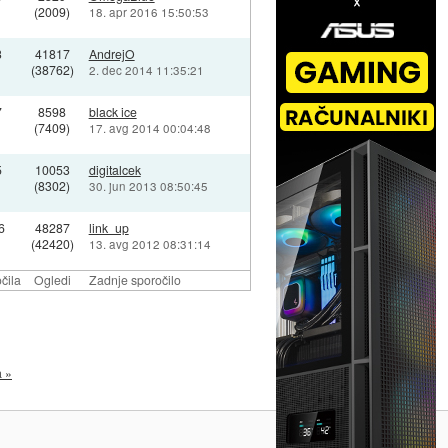
(2009)
18. apr 2016 15:50:53
3
41817
AndrejO
(38762)
2. dec 2014 11:35:21
7
8598
black ice
(7409)
17. avg 2014 00:04:48
5
10053
digitalcek
(8302)
30. jun 2013 08:50:45
6
48287
link_up
(42420)
13. avg 2012 08:31:14
čila
Ogledi
Zadnje sporočilo
a »
Na vrh ^