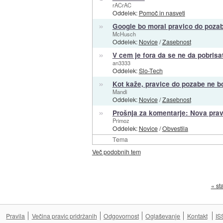
rACrAC
Oddelek:
Pomoč in nasveti
»
Google bo moral pravico do pozabe
McHusch
Oddelek:
Novice
/
Zasebnost
»
V cem je fora da se ne da pobrisa
an3333
Oddelek:
Slo-Tech
»
Kot kaže, pravice do pozabe ne b
Mandi
Oddelek:
Novice
/
Zasebnost
»
Prošnja za komentarje: Nova prav
Primoz
Oddelek:
Novice
/
Obvestila
Tema
Več podobnih tem
« st
Pravila
Večina pravic pridržanih
Odgovornost
Oglaševanje
Kontakt
IS