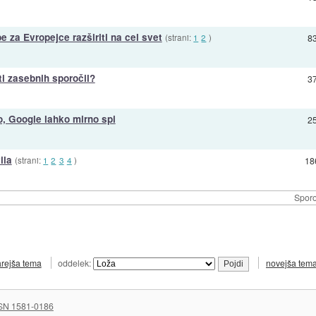
 za Evropejce razširiti na cel svet
(strani:
1
2
)
8
ti zasebnih sporočil?
3
o, Google lahko mirno spi
2
ila
(strani:
1
2
3
4
)
18
Sporo
arejša tema
oddelek:
novejša tem
SN 1581-0186