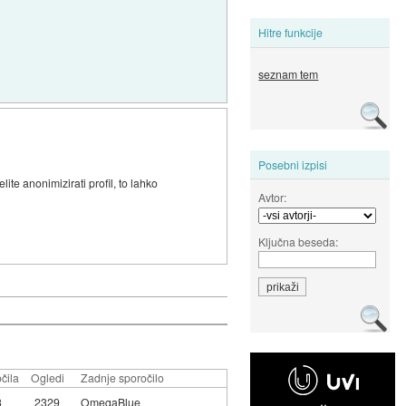
Hitre funkcije
seznam tem
Posebni izpisi
ite anonimizirati profil, to lahko
Avtor:
Ključna beseda:
čila
Ogledi
Zadnje sporočilo
3
2329
OmegaBlue