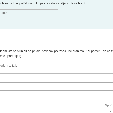
, tako da to ni potrebno ... Ampak je celo zaželjeno da se hrani ...
upid."
erimi ste se strinjali ob prijavi, povezav po izbrisu ne hranimo. Kar pomeni, da če žel
več uporabljati).
edom to fail.
Sporo
1