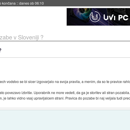
no končana
::
danes ob 06:10
zabe v Sloveniji ?
?
Tech vodstvo se bi sicer izgovarjalo na svoja pravila, a menim, da so te pravice rahlo 
to povezavo izbriše. Uporabnik ne more vedeti, da ga je storitev ali stran pozabila. 
em, je lahko vidno vsaj upravljalcem strani. Pravica do pozabe bi naj veljala tudi pred