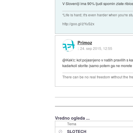
V Sloveniji ima 90% ljudi spomin zlate ribice
"Life is hard; it's even harder when you're st
http://goo.gl/2YuS2x
Primoz
::
24. sep 2015, 12:55
@Kek'c: kot pojasnjeno v naših pravilih s kat
kadarkoli storite (samo potem ga ne morete 
There can be no real freedom without the fre
Vredno ogleda ...
Tema
⊘
SLOTECH