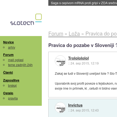
Saga s cepivom mRNA proti gripi v ZDA sreč
Forum
»
Loža
»
Pravica do po
Novice
Pravica do pozabe v Sloveniji 
arhiv
Forum
Trololololol
mali oglasi
::
24. sep 2015, 12:19
teme zadnjih 24h
Članki
Zakaj se tudi v Sloveniji uveljavi tole ? Slo-
Zaposlitve
Uporabnik svoj profil poveze s fejsbukom, na
brskaj
svoje ime in priimek, ki , cetudi ni bidno vs
Ostalo
pravila
Invictus
::
24. sep 2015, 12:43