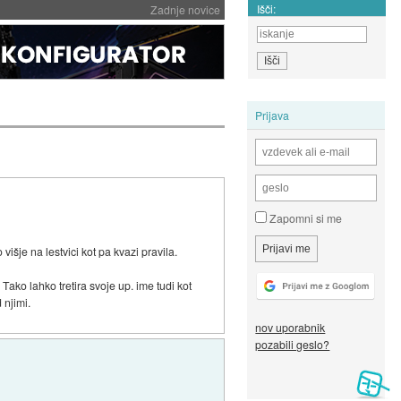
Išči:
Zadnje novice
Prijava
Zapomni si me
višje na lestvici kot pa kvazi pravila.
Tako lahko tretira svoje up. ime tudi kot
 njimi.
nov uporabnik
pozabili geslo?