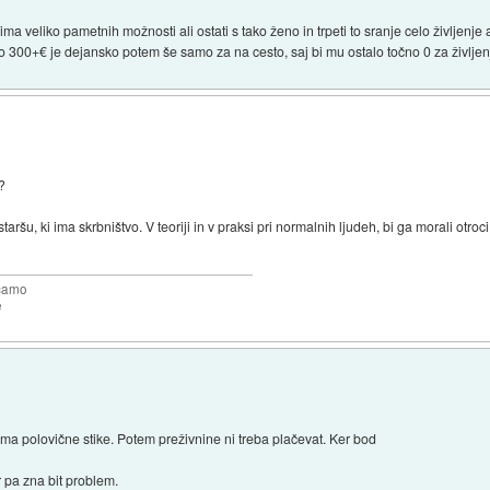
ima veliko pametnih možnosti ali ostati s tako ženo in trpeti to sranje celo življenje 
o 300+€ je dejansko potem še samo za na cesto, saj bi mu ostalo točno 0 za življen
e?
taršu, ki ima skrbništvo. V teoriji in v praksi pri normalnih ljudeh, bi ga morali otroci
očamo
e
ima polovične stike. Potem preživnine ni treba plačevat. Ker bod
r pa zna bit problem.