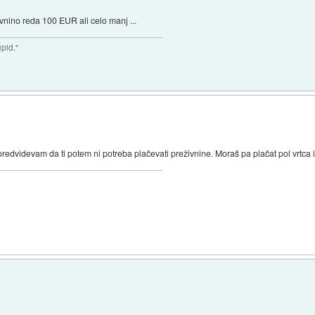
nino reda 100 EUR ali celo manj ...
upid."
redvidevam da ti potem ni potreba plačevati preživnine. Moraš pa plačat pol vrtca in 