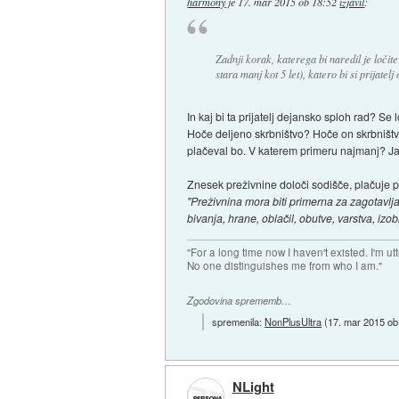
harmony
je
17. mar 2015 ob 18:52
izjavil
:
Zadnji korak, katerega bi naredil je ločit
stara manj kot 5 let), katero bi si prijatelj
In kaj bi ta prijatelj dejansko sploh rad? Se
Hoče deljeno skrbništvo? Hoče on skrbništvo
plačeval bo. V katerem primeru najmanj? Ja,
Znesek preživnine določi sodišče, plačuje pa
"Preživnina mora biti primerna za zagotavlj
bivanja, hrane, oblačil, obutve, varstva, iz
"For a long time now I haven't existed. I'm ut
No one distinguishes me from who I am."
Zgodovina sprememb…
spremenila:
NonPlusUltra
(
17. mar 2015 ob
NLight