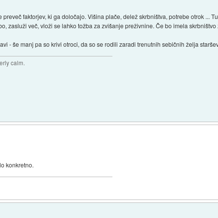
preveč faktorjev, ki ga določajo. Višina plače, delež skrbništva, potrebe otrok ... T
o, zasluži več, vloži se lahko tožba za zvišanje preživnine. Če bo imela skrbništv
vi - še manj pa so krivi otroci, da so se rodili zaradi trenutnih sebičnih želja staršev
terly calm.
lo konkretno.