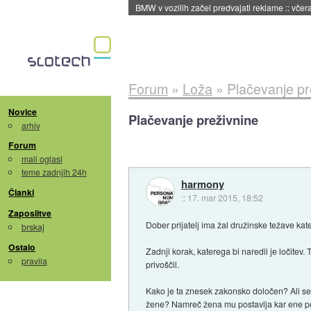
BMW v vozilih začel predvajati reklame
::
včera
Forum
»
Loža
»
Plačevanje pr
Novice
Plačevanje preživnine
arhiv
Forum
mali oglasi
teme zadnjih 24h
harmony
Članki
::
17. mar 2015, 18:52
Zaposlitve
Dober prijatelj ima žal družinske težave kat
brskaj
Ostalo
Zadnji korak, katerega bi naredil je ločitev. 
pravila
privoščil.
Kako je ta znesek zakonsko določen? Ali se p
žene? Namreč žena mu postavlja kar ene pog