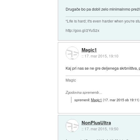
Drugače bo pa dobil zelo minimalnmo preživ
"Life is hard; it's even harder when you're st
http://goo.gl/2YuS2x
Magic1
::
17. mar 2015, 19:10
Kaj pri nas se ne gre deljenega skrbništva, p
Magic
Zgodovina sprememb…
spremenil:
Magic1
(
17. mar 2015 ob 19:11
)
NonPlusUltra
::
17. mar 2015, 19:50