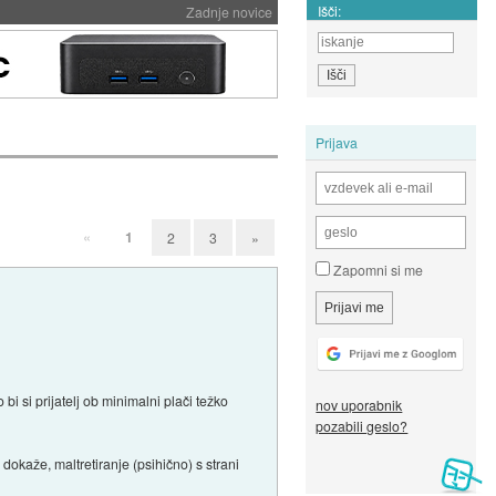
Išči:
Zadnje novice
Prijava
«
1
2
3
»
Zapomni si me
 bi si prijatelj ob minimalni plači težko
nov uporabnik
pozabili geslo?
dokaže, maltretiranje (psihično) s strani