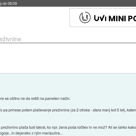
j ob 06:09
eživnine
ere se očitno ne da rešiti na pameten način.
To pa prinese potem plačevanje preživnine (za 2 otroka - stara manj kot 5 let), katero
reživnino plača tudi takrat, ko npr. žena poda ločitev in ne mož? Ali se lahko kako 
oje...in dejansko z njim manipulira...