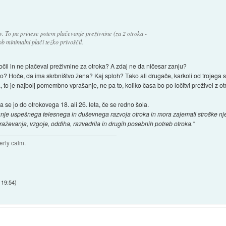
ev. To pa prinese potem plačevanje preživnine (za 2 otroka -
 ob minimalni plači težko privoščil.
 ločil in ne plačeval preživnine za otroka? A zdaj ne da ničesar zanju?
? Hoče, da ima skrbništvo žena? Kaj sploh? Tako ali drugače, karkoli od trojega se
 to je najbolj pomembno vprašanje, ne pa to, koliko časa bo po ločitvi preživel z o
 se jo do otrokovega 18. ali 26. leta, če se redno šola.
anje uspešnega telesnega in duševnega razvoja otroka in mora zajemati stroške njego
obraževanja, vzgoje, oddiha, razvedrila in drugih posebnih potreb otroka."
terly calm.
 19:54
)