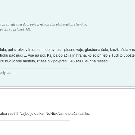
a, predvidevam da ti potem ni potreba plačevati preživnine.
t, ko so pri tebi. Idk.
ta, pol stroškov interesnih dejavnosti, plesne vaje, glasbena šola, krožki, šola v nara
se otroku pač nudi ... Vse na pol. Kaj pa oblačila in hrana, ko so pri tebi? Tudi to up
tarši nudijo vse našteto, znašajo v povprečju 450-500 eur na mesec.
terly calm.
malcu vse?!? Najbolje da kar NoNickName plača razliko.