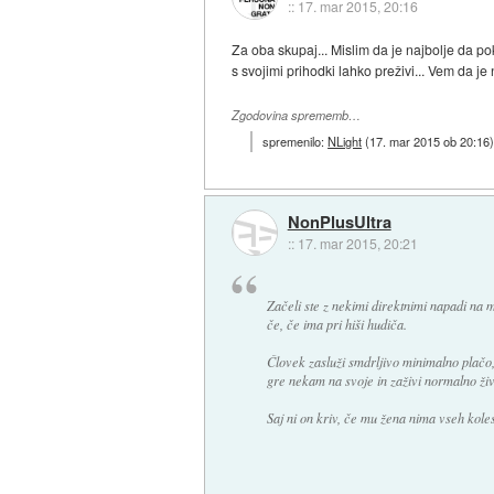
::
17. mar 2015, 20:16
Za oba skupaj... Mislim da je najbolje da p
s svojimi prihodki lahko preživi... Vem da je
Zgodovina sprememb…
spremenilo:
NLight
(
17. mar 2015 ob 20:16
NonPlusUltra
::
17. mar 2015, 20:21
Začeli ste z nekimi direktnimi napadi na mo
če, če ima pri hiši hudiča.
Človek zasluži smdrljivo minimalno plačo,
gre nekam na svoje in zaživi normalno živ
Saj ni on kriv, če mu žena nima vseh koles