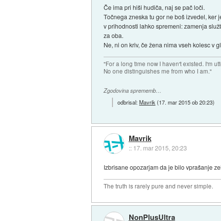
Če ima pri hiši hudiča, naj se pač loči.
Točnega zneska tu gor ne boš izvedel, ker je 
v prihodnosti lahko spremeni: zamenja služb
za oba.
Ne, ni on kriv, če žena nima vseh kolesc v gla
"For a long time now I haven't existed. I'm ut
No one distinguishes me from who I am."
Zgodovina sprememb…
odbrisal:
Mavrik
(
17. mar 2015 ob 20:23
)
Mavrik
::
17. mar 2015, 20:23
Izbrisane opozarjam da je bilo vprašanje ze
The truth is rarely pure and never simple.
NonPlusUltra