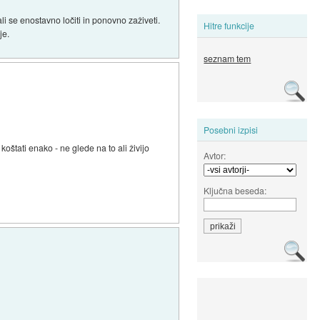
ali se enostavno ločiti in ponovno zaživeti.
Hitre funkcije
je.
seznam tem
Posebni izpisi
 koštati enako - ne glede na to ali živijo
Avtor:
Ključna beseda: