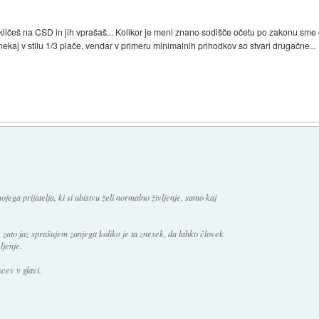
okličeš na CSD in jih vprašaš... Kolikor je meni znano sodišče očetu po zakonu sme 
 nekaj v stilu 1/3 plače, vendar v primeru minimalnih prihodkov so stvari drugačne...
)
jega prijatelja, ki si ubistvu želi normalno življenje, samo kaj
 zato jaz sprašujem zanjega koliko je ta znesek, da lahko človek
ljenje.
cev v glavi.