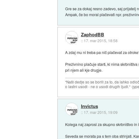
Gre se za dokaj resno zadevo, saj prijatelj n
Ampak, če bo moral plačevati npr. preživnin
ZaphodBB
::
17. mar 2015, 18:58
A zdaj mu ni treba pa nič plačevat za otrok
Preživnino plačuje starš, ki nima skrbništva s
pri njem ali kje drugje.
"Naši dedje so se borili za to, da lahko odl
o lastni usodi - ne o usodi drugih ljudi." -jyp
Invictus
::
17. mar 2015, 19:09
Kolega naj zaprosi za skupno skrbništvo in 
Seveda se morata pa s tem oba strinjati. Ka