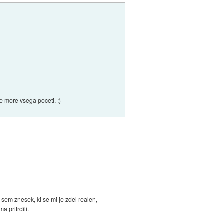
e more vsega poceti. :)
 sem znesek, ki se mi je zdel realen,
 pritrdili.