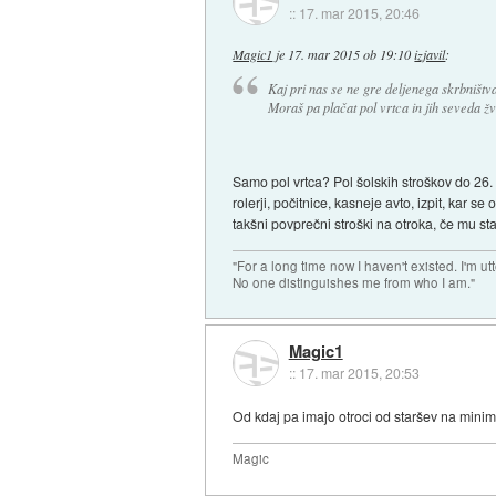
::
17. mar 2015, 20:46
Magic1
je
17. mar 2015 ob 19:10
izjavil
:
Kaj pri nas se ne gre deljenega skrbništv
Moraš pa plačat pol vrtca in jih seveda žve
Samo pol vrtca? Pol šolskih stroškov do 26. le
rolerji, počitnice, kasneje avto, izpit, kar 
takšni povprečni stroški na otroka, če mu s
"For a long time now I haven't existed. I'm ut
No one distinguishes me from who I am."
Magic1
::
17. mar 2015, 20:53
Od kdaj pa imajo otroci od staršev na mini
Magic