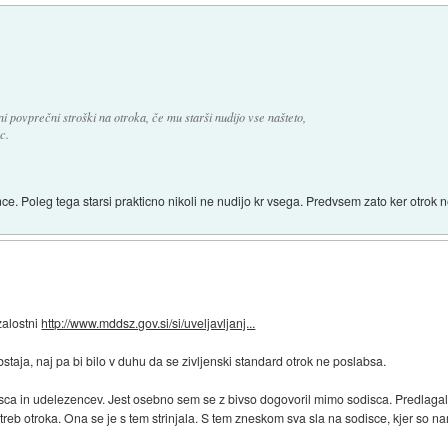
 povprečni stroški na otroka, če mu starši nudijo vse našteto,
c.
ce. Poleg tega starsi prakticno nikoli ne nudijo kr vsega. Predvsem zato ker otrok n
zalostni
http://www.mddsz.gov.si/si/uveljavljanj...
taja, naj pa bi bilo v duhu da se zivljenski standard otrok ne poslabsa.
sodisca in udelezencev. Jest osebno sem se z bivso dogovoril mimo sodisca. Predlagal
b otroka. Ona se je s tem strinjala. S tem zneskom sva sla na sodisce, kjer so nama