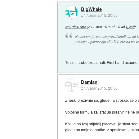
BigWhale
::
17. mar 2015, 20:56
NonPlusUltra
je
17. mar 2015 ob 20:46
izjavil
:
Na nekem forumu so preračunali, da takšni
znašajo v povprečju 450-500 eur na mese
To so narobe izracunali. First hand experien
Damiani
::
17. mar 2015, 20:56
Zneski prezivnin so, glede na stroske, zelo 
Splosna formula za izracun prezivnine ne obs
Koliko bo tvoj prijatelj placeval, je stvar 
glede na moje dohodke, z upostevanjem potre