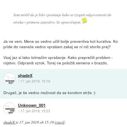
Sem mislil da je bilo vprašanje kako se izognit odgovornosti do
otroka v primeru zanositve. Se opravičujem
Ja ne vem. Mene so vedno učili bolje preventiva kot kurativa. Ko
pride do nesreče vedno vprašam zakaj se ni nič storilo prej?
Vsaj jaz si tako tolmačim vprašanje. Kako preprečiti problem -
rojstvo. Odpraviš vzrok. Torej ne položiš semena v brazdo.
shadeX
::
17. jan 2018, 15:19
Drugač, je še vedno možnost da se kondom strže :)
Unknown_001
::
17. jan 2018, 15:23
shadeX
je
17. jan 2018 ob 15:19
izjavil
: