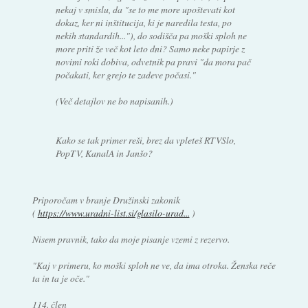
nekaj v smislu, da "se to me more upoštevati kot
dokaz, ker ni inštitucija, ki je naredila testa, po
nekih standardih..."), do sodišča pa moški sploh ne
more priti že več kot leto dni? Samo neke papirje z
novimi roki dobiva, odvetnik pa pravi "da mora pač
počakati, ker grejo te zadeve počasi."
(Več detajlov ne bo napisanih.)
Kako se tak primer reši, brez da vpleteš RTVSlo,
PopTV, KanalA in Janšo?
Priporočam v branje Družinski zakonik
(
https://www.uradni-list.si/glasilo-urad...
)
Nisem pravnik, tako da moje pisanje vzemi z rezervo.
"Kaj v primeru, ko moški sploh ne ve, da ima otroka. Ženska reče
ta in ta je oče."
114. člen