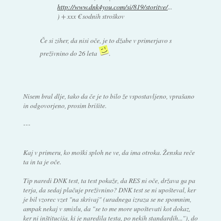
http://www.dnk4you.com/si/819/storitve/
...
) + xxx € sodnih stroškov
Če si ziher, da nisi oče, je to džabe v primerjavo s
preživnino do 26 leta
.
Nisem bral dlje, tako da če je to bilo že vspostavljeno, vprašano
in odgovorjeno, prosim brišite.
---
Kaj v primeru, ko moški sploh ne ve, da ima otroka. Ženska reče
ta in ta je oče.
Tip naredi DNK test, ta test pokaže, da RES ni oče, država ga pa
terja, da sedaj plačuje preživnino? DNK test se ni upošteval, ker
je bil vzorec vzet "na skrivaj" (uradnega izraza se ne spomnim,
ampak nekaj v smislu, da "se to me more upoštevati kot dokaz,
ker ni inštitucija, ki je naredila testa, po nekih standardih..."), do