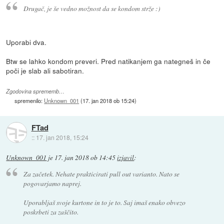
Drugač, je še vedno možnost da se kondom strže :)
Uporabi dva.
Btw se lahko kondom preveri. Pred natikanjem ga nategneš in če
poči je slab ali sabotiran.
Zgodovina sprememb…
spremenilo:
Unknown_001
(
17. jan 2018 ob 15:24
)
FTad
::
17. jan 2018, 15:24
Unknown_001
je
17. jan 2018 ob 14:45
izjavil
:
Za začetek. Nehate prakticirati pull out varianto. Nato se
pogovarjamo naprej.
Uporabljaš svoje kurtone in to je to. Saj imaš enako obvezo
poskrbeti za zaščito.