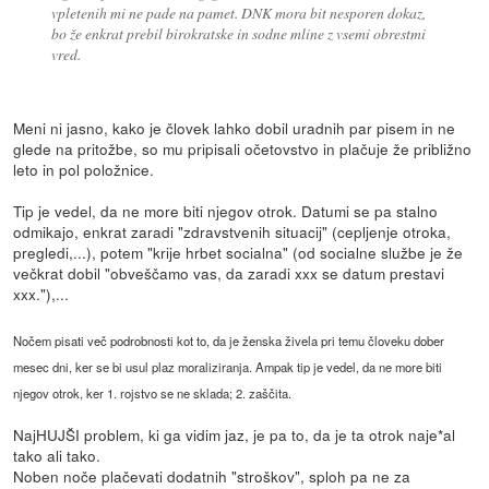
vpletenih mi ne pade na pamet. DNK mora bit nesporen dokaz,
bo že enkrat prebil birokratske in sodne mline z vsemi obrestmi
vred.
Meni ni jasno, kako je človek lahko dobil uradnih par pisem in ne
glede na pritožbe, so mu pripisali očetovstvo in plačuje že približno
leto in pol položnice.
Tip je vedel, da ne more biti njegov otrok. Datumi se pa stalno
odmikajo, enkrat zaradi "zdravstvenih situacij" (cepljenje otroka,
pregledi,...), potem "krije hrbet socialna" (od socialne službe je že
večkrat dobil "obveščamo vas, da zaradi xxx se datum prestavi
xxx."),...
Nočem pisati več podrobnosti kot to, da je ženska živela pri temu človeku dober
mesec dni, ker se bi usul plaz moraliziranja. Ampak tip je vedel, da ne more biti
njegov otrok, ker 1. rojstvo se ne sklada; 2. zaščita.
NajHUJŠI problem, ki ga vidim jaz, je pa to, da je ta otrok naje*al
tako ali tako.
Noben noče plačevati dodatnih "stroškov", sploh pa ne za