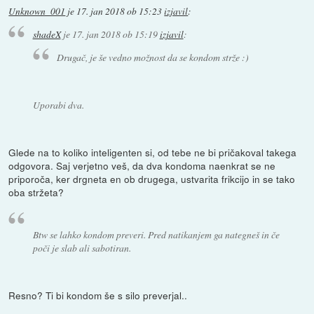
Unknown_001
je
17. jan 2018 ob 15:23
izjavil
:
shadeX
je
17. jan 2018 ob 15:19
izjavil
:
Drugač, je še vedno možnost da se kondom strže :)
Uporabi dva.
Glede na to koliko inteligenten si, od tebe ne bi pričakoval takega
odgovora. Saj verjetno veš, da dva kondoma naenkrat se ne
priporoča, ker drgneta en ob drugega, ustvarita frikcijo in se tako
oba stržeta?
Btw se lahko kondom preveri. Pred natikanjem ga nategneš in če
poči je slab ali sabotiran.
Resno? Ti bi kondom še s silo preverjal..