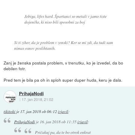
Jebiga, lifes hard. Špartanci so metali v jamo tiste
dojenčke, ki niso bili sposobni za boj
Si ti ziher, da je problem v zenski? Ker se mi zdi, da tudi sam
nimas osnov poslihtanih.
Zanj je ženska postala problem, v trenutku, ko je izvedel, da bo
debilen fotr.
Pred tem je bila pa oh in sploh super duper huda, keru je dala.
PrihajaNodi
::
17. jan 2018, 21:02
tikitoki
je
17. jan 2018 ob 06:12
izjavil
:
PrihajaNodi
je
16. jan 2018 ob 11:35
izjavil
:
Pričakuj pa, da te bo otrok enkrat