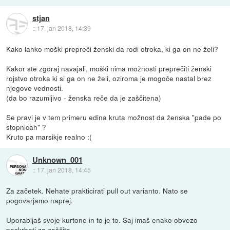
stjan
::
17. jan 2018, 14:39
Kako lahko moški prepreči ženski da rodi otroka, ki ga on ne želi?
Kakor ste zgoraj navajali, moški nima možnosti preprečiti ženski
rojstvo otroka ki si ga on ne želi, oziroma je mogoče nastal brez
njegove vednosti.
(da bo razumljivo - ženska reče da je zaščitena)
Se pravi je v tem primeru edina kruta možnost da ženska "pade po
stopnicah" ?
Kruto pa marsikje realno :(
Unknown_001
::
17. jan 2018, 14:45
Za začetek. Nehate prakticirati pull out varianto. Nato se
pogovarjamo naprej.
Uporabljaš svoje kurtone in to je to. Saj imaš enako obvezo
poskrbeti za zaščito.