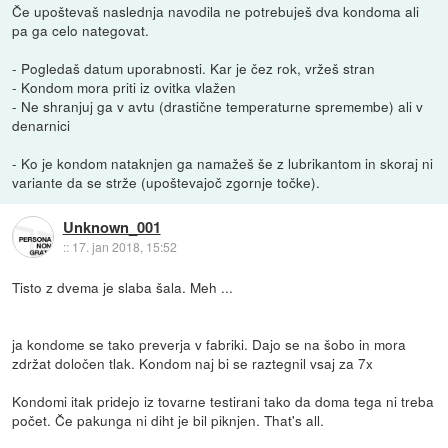
Če upoštevaš naslednja navodila ne potrebuješ dva kondoma ali
pa ga celo nategovat.
- Pogledaš datum uporabnosti. Kar je čez rok, vržeš stran
- Kondom mora priti iz ovitka vlažen
- Ne shranjuj ga v avtu (drastične temperaturne spremembe) ali v
denarnici
- Ko je kondom nataknjen ga namažeš še z lubrikantom in skoraj ni
variante da se strže (upoštevajoč zgornje točke).
Unknown_001
::
17. jan 2018, 15:52
Tisto z dvema je slaba šala. Meh ...
ja kondome se tako preverja v fabriki. Dajo se na šobo in mora
zdržat določen tlak. Kondom naj bi se raztegnil vsaj za 7x
Kondomi itak pridejo iz tovarne testirani tako da doma tega ni treba
počet. Če pakunga ni diht je bil piknjen. That's all.