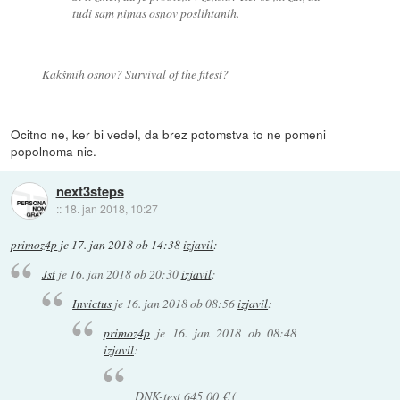
tudi sam nimas osnov poslihtanih.
Kakšmih osnov? Survival of the fitest?
Ocitno ne, ker bi vedel, da brez potomstva to ne pomeni
popolnoma nic.
next3steps
::
18. jan 2018, 10:27
primoz4p
je
17. jan 2018 ob 14:38
izjavil
:
Jst
je
16. jan 2018 ob 20:30
izjavil
:
Invictus
je
16. jan 2018 ob 08:56
izjavil
:
primoz4p
je
16. jan 2018 ob 08:48
izjavil
:
DNK-test 645,00 € (