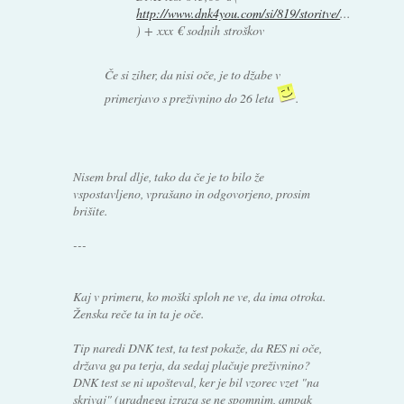
http://www.dnk4you.com/si/819/storitve/
...
) + xxx € sodnih stroškov
Če si ziher, da nisi oče, je to džabe v
primerjavo s preživnino do 26 leta
.
Nisem bral dlje, tako da če je to bilo že
vspostavljeno, vprašano in odgovorjeno, prosim
brišite.
---
Kaj v primeru, ko moški sploh ne ve, da ima otroka.
Ženska reče ta in ta je oče.
Tip naredi DNK test, ta test pokaže, da RES ni oče,
država ga pa terja, da sedaj plačuje preživnino?
DNK test se ni upošteval, ker je bil vzorec vzet "na
skrivaj" (uradnega izraza se ne spomnim, ampak