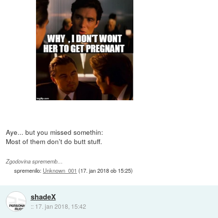
Aye... but you missed somethin:
Most of them don't do butt stuff.
Zgodovina sprememb…
spremenilo:
Unknown_001
(
17. jan 2018 ob 15:25
)
shadeX
::
17. jan 2018, 15:42