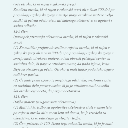
(oče otroka, ki ni rojen v zakonski zvezi)
Za očeta otroka, ki ni rojen v zakonski zvezi ali v času 300 dni po
prenehanju zakonske zveze s smrtjo moža otrokove matere, velja
moški, ki prizna očetovstvo, ali katerega očetovstvo se ugotovi s
sodno odločbo.
120. člen
(postopek priznanja očetovstva otroka, ki ni rojen v zakonski
zvezi)
(1) Ko matičar prejme obvestilo o rojstvu otroka, ki ni rojen v
zakonski zvezi ali v času 300 dni po prenehanju zakonske zveze s
smrtjo moža otrokove matere, o tem obvesti pristojni center za
socialno delo, ki pozove otrokovo mater, da poda izjavo, koga
šteje za otrokovega očeta. Otrokova mati lahko poda tako izjavo
tudi brez poziva.
(2) Če mati poda izjavo iz prejšnjega odstavka, pristojni center
za socialno delo pozove osebo, ki jo je otrokova mati navedla
kot otrokovega očeta, da prizna očetovstvo.
121. člen
(tožba matere za ugotovitev očetovstva)
(1) Mati lahko tožbo za ugotovitev očetovstva vloži v enem letu
po rojstvu otroka ali v enem letu od dneva, ko je izvedela za
okoliščine, ki so odločilne za vložitev tožbe.
(2) Če v primeru iz 120. člena tega zakonika oseba, ki jo je mati