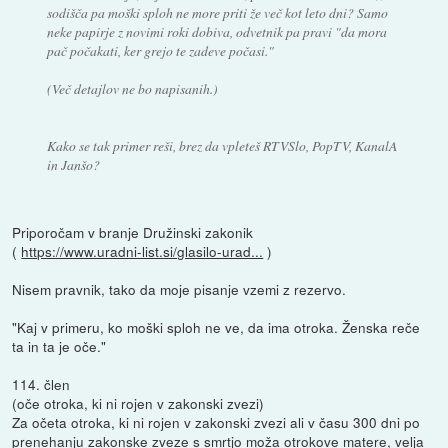
sodišča pa moški sploh ne more priti že več kot leto dni? Samo
neke papirje z novimi roki dobiva, odvetnik pa pravi "da mora
pač počakati, ker grejo te zadeve počasi."
(Več detajlov ne bo napisanih.)
Kako se tak primer reši, brez da vpleteš RTVSlo, PopTV, KanalA
in Janšo?
Priporočam v branje Družinski zakonik
(
https://www.uradni-list.si/glasilo-urad...
)
Nisem pravnik, tako da moje pisanje vzemi z rezervo.
"Kaj v primeru, ko moški sploh ne ve, da ima otroka. Ženska reče
ta in ta je oče."
114. člen
(oče otroka, ki ni rojen v zakonski zvezi)
Za očeta otroka, ki ni rojen v zakonski zvezi ali v času 300 dni po
prenehanju zakonske zveze s smrtjo moža otrokove matere, velja