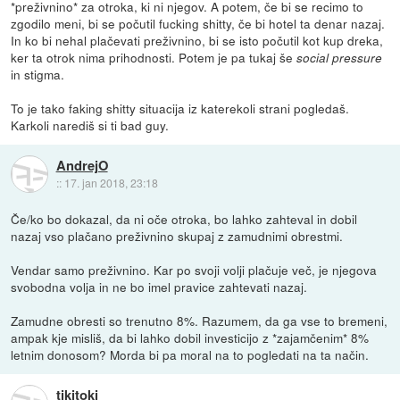
*preživnino* za otroka, ki ni njegov. A potem, če bi se recimo to
zgodilo meni, bi se počutil fucking shitty, če bi hotel ta denar nazaj.
In ko bi nehal plačevati preživnino, bi se isto počutil kot kup dreka,
ker ta otrok nima prihodnosti. Potem je pa tukaj še
social pressure
in stigma.
To je tako faking shitty situacija iz katerekoli strani pogledaš.
Karkoli narediš si ti bad guy.
AndrejO
::
17. jan 2018, 23:18
Če/ko bo dokazal, da ni oče otroka, bo lahko zahteval in dobil
nazaj vso plačano preživnino skupaj z zamudnimi obrestmi.
Vendar samo preživnino. Kar po svoji volji plačuje več, je njegova
svobodna volja in ne bo imel pravice zahtevati nazaj.
Zamudne obresti so trenutno 8%. Razumem, da ga vse to bremeni,
ampak kje misliš, da bi lahko dobil investicijo z *zajamčenim* 8%
letnim donosom? Morda bi pa moral na to pogledati na ta način.
tikitoki