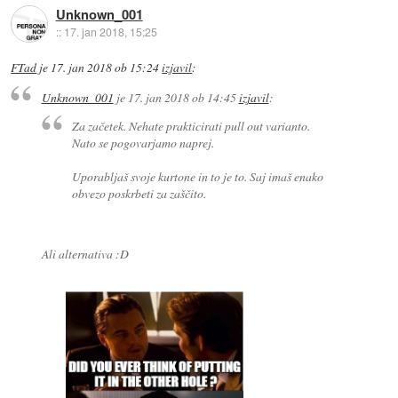
Unknown_001
::
17. jan 2018, 15:25
FTad
je
17. jan 2018 ob 15:24
izjavil
:
Unknown_001
je
17. jan 2018 ob 14:45
izjavil
:
Za začetek. Nehate prakticirati pull out varianto.
Nato se pogovarjamo naprej.
Uporabljaš svoje kurtone in to je to. Saj imaš enako
obvezo poskrbeti za zaščito.
Ali alternativa :D