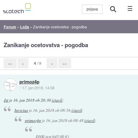
☰
Forum
»
Loža
»
Zanikanje ocetovstva - pogodba
Zanikanje ocetovstva - pogodba
4
/ 9
««
«
»
»»
primoz4p
::
17. jan 2018, 14:38
Jst
je
16. jan 2018 ob 20:30
izjavil
:
Invictus
je
16. jan 2018 ob 08:56
izjavil
:
primoz4p
je
16. jan 2018 ob 08:48
izjavil
:
DNK-test 645,00 € (