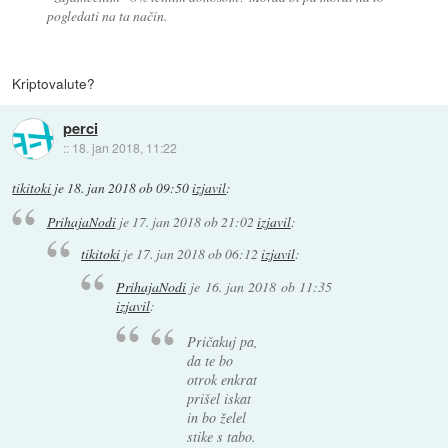
pogledati na ta način.
Kriptovalute?
perci
::
18. jan 2018, 11:22
tikitoki
je
18. jan 2018 ob 09:50
izjavil
:
PrihajaNodi
je
17. jan 2018 ob 21:02
izjavil
:
tikitoki
je
17. jan 2018 ob 06:12
izjavil
:
PrihajaNodi
je
16. jan 2018 ob 11:35
izjavil
:
Pričakuj pa,
da te bo
otrok enkrat
prišel iskat
in bo želel
stike s tabo.