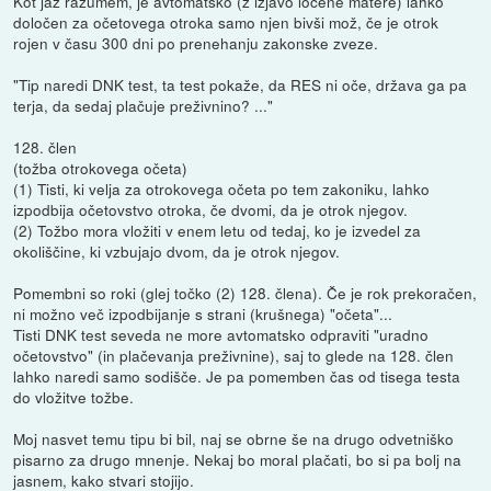
Kot jaz razumem, je avtomatsko (z izjavo ločene matere) lahko
določen za očetovega otroka samo njen bivši mož, če je otrok
rojen v času 300 dni po prenehanju zakonske zveze.
"Tip naredi DNK test, ta test pokaže, da RES ni oče, država ga pa
terja, da sedaj plačuje preživnino? ..."
128. člen
(tožba otrokovega očeta)
(1) Tisti, ki velja za otrokovega očeta po tem zakoniku, lahko
izpodbija očetovstvo otroka, če dvomi, da je otrok njegov.
(2) Tožbo mora vložiti v enem letu od tedaj, ko je izvedel za
okoliščine, ki vzbujajo dvom, da je otrok njegov.
Pomembni so roki (glej točko (2) 128. člena). Če je rok prekoračen,
ni možno več izpodbijanje s strani (krušnega) "očeta"...
Tisti DNK test seveda ne more avtomatsko odpraviti "uradno
očetovstvo" (in plačevanja preživnine), saj to glede na 128. člen
lahko naredi samo sodišče. Je pa pomemben čas od tisega testa
do vložitve tožbe.
Moj nasvet temu tipu bi bil, naj se obrne še na drugo odvetniško
pisarno za drugo mnenje. Nekaj bo moral plačati, bo si pa bolj na
jasnem, kako stvari stojijo.