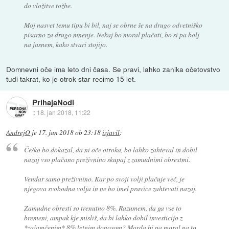
do vložitve tožbe.
Moj nasvet temu tipu bi bil, naj se obrne še na drugo odvetniško
pisarno za drugo mnenje. Nekaj bo moral plačati, bo si pa bolj
na jasnem, kako stvari stojijo.
Domnevni oče ima leto dni časa. Se pravi, lahko zanika očetovstvo
tudi takrat, ko je otrok star recimo 15 let.
PrihajaNodi
::
18. jan 2018, 11:22
AndrejO
je
17. jan 2018 ob 23:18
izjavil
:
Če/ko bo dokazal, da ni oče otroka, bo lahko zahteval in dobil
nazaj vso plačano preživnino skupaj z zamudnimi obrestmi.
Vendar samo preživnino. Kar po svoji volji plačuje več, je
njegova svobodna volja in ne bo imel pravice zahtevati nazaj.
Zamudne obresti so trenutno 8%. Razumem, da ga vse to
bremeni, ampak kje misliš, da bi lahko dobil investicijo z
*zajamčenim* 8% letnim donosom? Morda bi pa moral na to