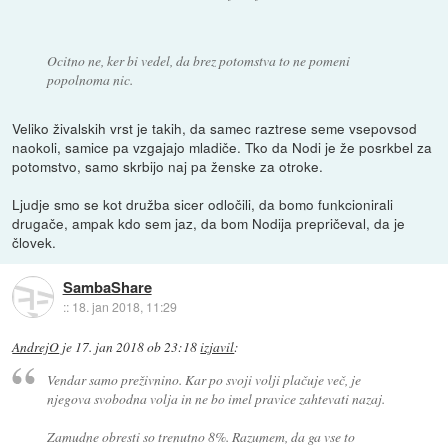
Ocitno ne, ker bi vedel, da brez potomstva to ne pomeni
popolnoma nic.
Veliko živalskih vrst je takih, da samec raztrese seme vsepovsod
naokoli, samice pa vzgajajo mladiče. Tko da Nodi je že posrkbel za
potomstvo, samo skrbijo naj pa ženske za otroke.
Ljudje smo se kot družba sicer odločili, da bomo funkcionirali
drugače, ampak kdo sem jaz, da bom Nodija prepričeval, da je
človek.
SambaShare
::
18. jan 2018, 11:29
AndrejO
je
17. jan 2018 ob 23:18
izjavil
:
Vendar samo preživnino. Kar po svoji volji plačuje več, je
njegova svobodna volja in ne bo imel pravice zahtevati nazaj.
Zamudne obresti so trenutno 8%. Razumem, da ga vse to