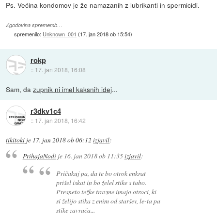
Ps. Većina kondomov je že namazanih z lubrikanti in spermicidi.
Zgodovina sprememb…
spremenilo:
Unknown_001
(
17. jan 2018 ob 15:54
)
rokp
::
17. jan 2018, 16:08
Sam, da
zupnik ni imel kaksnih idej
...
r3dkv1c4
::
17. jan 2018, 16:42
tikitoki
je
17. jan 2018 ob 06:12
izjavil
:
PrihajaNodi
je
16. jan 2018 ob 11:35
izjavil
:
Pričakuj pa, da te bo otrok enkrat
prišel iskat in bo želel stike s tabo.
Presneto težke travme imajo otroci, ki
si želijo stika z enim od staršev, le-ta pa
stike zavrača...