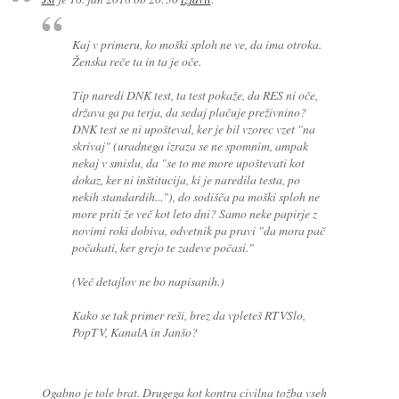
Kaj v primeru, ko moški sploh ne ve, da ima otroka.
Ženska reče ta in ta je oče.
Tip naredi DNK test, ta test pokaže, da RES ni oče,
država ga pa terja, da sedaj plačuje preživnino?
DNK test se ni upošteval, ker je bil vzorec vzet "na
skrivaj" (uradnega izraza se ne spomnim, ampak
nekaj v smislu, da "se to me more upoštevati kot
dokaz, ker ni inštitucija, ki je naredila testa, po
nekih standardih..."), do sodišča pa moški sploh ne
more priti že več kot leto dni? Samo neke papirje z
novimi roki dobiva, odvetnik pa pravi "da mora pač
počakati, ker grejo te zadeve počasi."
(Več detajlov ne bo napisanih.)
Kako se tak primer reši, brez da vpleteš RTVSlo,
PopTV, KanalA in Janšo?
Ogabno je tole brat. Drugega kot kontra civilna tožba vseh