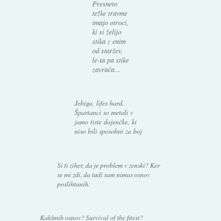
Presneto
težke travme
imajo otroci,
ki si želijo
stika z enim
od staršev,
le-ta pa stike
zavrača...
Jebiga, lifes hard.
Špartanci so metali v
jamo tiste dojenčke, ki
niso bili sposobni za boj
Si ti ziher, da je problem v zenski? Ker
se mi zdi, da tudi sam nimas osnov
poslihtanih.
Kakšmih osnov? Survival of the fitest?