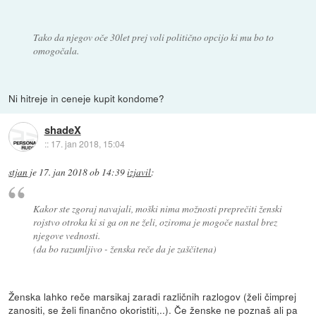
Tako da njegov oče 30let prej voli politično opcijo ki mu bo to
omogočala.
Ni hitreje in ceneje kupit kondome?
shadeX
::
17. jan 2018, 15:04
stjan
je
17. jan 2018 ob 14:39
izjavil
:
Kakor ste zgoraj navajali, moški nima možnosti preprečiti ženski
rojstvo otroka ki si ga on ne želi, oziroma je mogoče nastal brez
njegove vednosti.
(da bo razumljivo - ženska reče da je zaščitena)
Ženska lahko reče marsikaj zaradi različnih razlogov (želi čimprej
zanositi, se želi finančno okoristiti,..). Če ženske ne poznaš ali pa