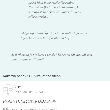
prišel iskat in bo želel stike s tabo.
Presneto težke travme imajo otroci, ki
si želijo stika z enim od staršev, le-ta pa
stike zavrača...
Jebiga, lifes hard. Špartanci so metali v jamo tiste
dojenčke, ki niso bili sposobni za boj
Si ti ziher, da je problem v zenski? Ker se mi zdi, da tudi sam
nimas osnov poslihtanih.
Kakšmih osnov? Survival of the fitest?
Jst
::
17. jan 2018, 22:41
ginekk
je
17. jan 2018 ob 13:55
izjavil
:
Jst
je
16. jan 2018 ob 20:30
izjavil
: