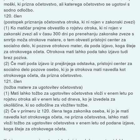
moški, ki prizna očetovstvo, ali katerega očetovstvo se ugotovi s
sodno odločbo.
120. člen
(postopek priznanja očetovstva otroka, ki ni rojen v zakonski zvezi)
(1) Ko matičar prejme obvestilo o rojstvu otroka, ki ni rojen v
zakonski zvezi ali v času 300 dni po prenehanju zakonske zveze s
smrtjo moža otrokove matere, o tem obvesti pristojni center za
socialno delo, ki pozove otrokovo mater, da poda izjavo, koga šteje
za otrokovega očeta. Otrokova mati lahko poda tako izjavo tudi
brez poziva.
(2) Če mati poda izjavo iz prejšnjega odstavka, pristojni center za
socialno delo pozove osebo, ki jo je otrokova mati navedla kot
otrokovega očeta, da prizna očetovstvo.
121. člen
(tožba matere za ugotovitev očetovstva)
(1) Mati lahko tožbo za ugotovitev očetovstva vloži v enem letu po
rojstvu otroka ali v enem letu od dneva, ko je izvedela za
okoliščine, ki so odločilne za vložitev tožbe.
(2) Če v primeru iz 120. člena tega zakonika oseba, ki jo je mati
navedla kot otrokovega očeta, ne prizna očetovstva, lahko mati
vloži tožbo za ugotovitev očetovstva v enem letu od podane izjave,
koga šteje za otrokovega očeta.