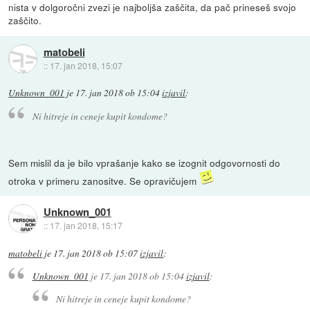
nista v dolgoročni zvezi je najboljša zaščita, da pač prineseš svojo
zaščito.
matobeli
::
17. jan 2018, 15:07
Unknown_001
je
17. jan 2018 ob 15:04
izjavil
:
Ni hitreje in ceneje kupit kondome?
Sem mislil da je bilo vprašanje kako se izognit odgovornosti do
otroka v primeru zanositve. Se opravičujem
Unknown_001
::
17. jan 2018, 15:17
matobeli
je
17. jan 2018 ob 15:07
izjavil
:
Unknown_001
je
17. jan 2018 ob 15:04
izjavil
:
Ni hitreje in ceneje kupit kondome?