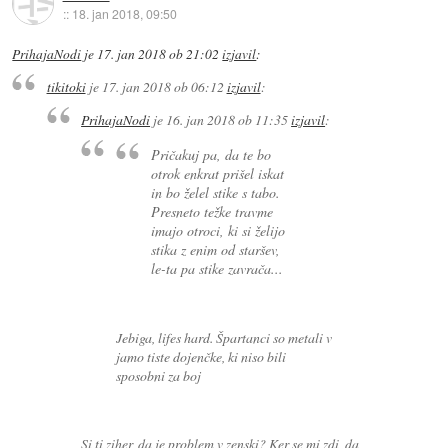
::
18. jan 2018, 09:50
PrihajaNodi
je
17. jan 2018 ob 21:02
izjavil
:
tikitoki
je
17. jan 2018 ob 06:12
izjavil
:
PrihajaNodi
je
16. jan 2018 ob 11:35
izjavil
:
Pričakuj pa, da te bo
otrok enkrat prišel iskat
in bo želel stike s tabo.
Presneto težke travme
imajo otroci, ki si želijo
stika z enim od staršev,
le-ta pa stike zavrača...
Jebiga, lifes hard. Špartanci so metali v
jamo tiste dojenčke, ki niso bili
sposobni za boj
Si ti ziher, da je problem v zenski? Ker se mi zdi, da