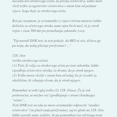
navedla kot otrokovega očeta, ne prizna očetovstva, lahko mati
vloži tožbo za ugotovitev očetovstva v enem letu od podane
izjave, koga šteje za otrokovega očeta.
Kot jaz razumem, je avtomatsko (z izjavo ločene matere) lahko
določen za očetovega otroka samo njen bivši mož, če je otrok
rojen v času 300 dni po prenehanju zakonske zveze.
"Tip naredi DNK test, ta test pokaže, da RES ni oče, država ga
pa terja, da sedaj plačuje preživnino? ..."
128. člen
(tožba otrokovega očeta)
(1) Tisti, ki velja za otrokovega očeta po tem zakoniku, lahko
izpodbija očetovstvo otroka, če dvomi, da je otrok njegov.
(2) Tožbo mora vložiti v enem letu od tedaj, ko je izvedel za
okoliščine, ki vzbujajo dvom, da je otrok njegov.
Pomembni so roki (glej točko (2) 128. člena). Če je rok
prekoračen, ni možno več izpodbijanje s strani (krušnega)
"očeta"...
Tisti DNK test seveda ne more avtomatsko odpraviti "uradno
očetovstvo" (in plačevanja preživnine), saj to glede na 128. člen
lahko naredi samo sodišče. Je pa pomemben čas od tisega testa