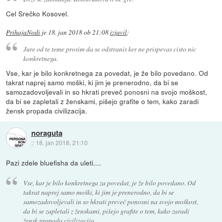
Cel Srečko Kosovel.
PrihajaNodi
je
18. jan 2018 ob 21:08
izjavil
:
Jure od te teme prosim da se odstranis ker ne prispevas cisto nic
konkretnega.
Vse, kar je bilo konkretnega za povedat, je že bilo povedano. Od
takrat naprej samo moški, ki jim je prenerodno, da bi se
samozadovoljevali in so hkrati preveč ponosni na svojo moškost,
da bi se zapletali z ženskami, pišejo grafite o tem, kako zaradi
žensk propada civilizacija.
noraguta
::
18. jan 2018, 21:10
Pazi zdele bluefisha da uleti....
Vse, kar je bilo konkretnega za povedat, je že bilo povedano. Od
takrat naprej samo moški, ki jim je prenerodno, da bi se
samozadovoljevali in so hkrati preveč ponosni na svojo moškost,
da bi se zapletali z ženskami, pišejo grafite o tem, kako zaradi
žensk propada civilizacija