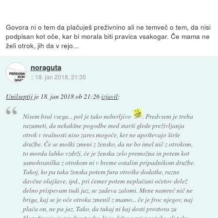
Govora ni o tem da plačuješ preživnino ali ne temveč o tem, da nisi
podpisan kot oče, kar bi morala biti pravica vsakogar. Če mama ne
želi otrok, jih da v rejo...
noraguta
::
18. jan 2018, 21:35
Unilseptij
je
18. jan 2018 ob 21:26
izjavil
:
Nisem bral vsega... pol je tako neberljivo
. Predvsem je treba
razumeti, da nekakšne pogodbe med starši glede preživljanja
otrok v realnosti niso zares mogoče, ker ne upoštevajo širše
družbe. Če se moški zmeni z žensko, da ne bo imel nič z otrokom,
to morda lahko vzdrži, če je ženska zelo premožna in potem kot
samohranilka z otrokom ni v breme ostalim pripadnikom družbe.
Takoj, ko pa taka ženska potem fura otroške dodatke, razne
davčne olajšave, ipd., pri čemer potem neplačani očetov delež
delno prispevam tudi jaz, se zadeva zalomi. Mene namreč nič ne
briga, kaj se je oče otroka zmenil z mamo... če je froc njegov, naj
plača on, ne pa jaz. Tako, da tukaj ni kaj dosti prostora za
filozofiranje in predpostavka, ki jo država pri nas tako ali tako