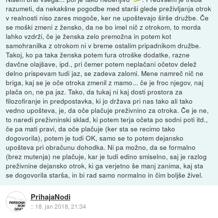
razumeti, da nekakšne pogodbe med starši glede preživljanja otrok
v realnosti niso zares mogoče, ker ne upoštevajo širše družbe. Če
se moški zmeni z žensko, da ne bo imel nič z otrokom, to morda
lahko vzdrži, če je ženska zelo premožna in potem kot
samohranilka z otrokom ni v breme ostalim pripadnikom družbe.
Takoj, ko pa taka ženska potem fura otroške dodatke, razne
davčne olajšave, ipd., pri čemer potem neplačani očetov delež
delno prispevam tudi jaz, se zadeva zalomi. Mene namreč nič ne
briga, kaj se je oče otroka zmenil z mamo... če je froc njegov, naj
plača on, ne pa jaz. Tako, da tukaj ni kaj dosti prostora za
filozofiranje in predpostavka, ki jo država pri nas tako ali tako
vedno upošteva, je, da oče plačuje preživnino za otroka. Če je ne,
to naredi preživninski sklad, ki potem terja očeta po sodni poti itd.,
če pa mati pravi, da oče plačuje (ker sta se recimo tako
dogovorila), potem je tudi OK, samo se to potem dejansko
upošteva pri obračunu dohodka. Ni pa možno, da se formalno
(brez mutenja) ne plačuje, kar je tudi edino smiselno, saj je razlog
preživnine dejansko otrok, ki ga verjetno še manj zanima, kaj sta
se dogovorila starša, in bi rad samo normalno in čim boljše živel.
PrihajaNodi
::
18. jan 2018, 21:34