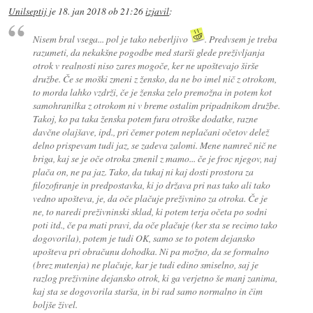
Unilseptij
je
18. jan 2018 ob 21:26
izjavil
:
Nisem bral vsega... pol je tako neberljivo
. Predvsem je treba
razumeti, da nekakšne pogodbe med starši glede preživljanja
otrok v realnosti niso zares mogoče, ker ne upoštevajo širše
družbe. Če se moški zmeni z žensko, da ne bo imel nič z otrokom,
to morda lahko vzdrži, če je ženska zelo premožna in potem kot
samohranilka z otrokom ni v breme ostalim pripadnikom družbe.
Takoj, ko pa taka ženska potem fura otroške dodatke, razne
davčne olajšave, ipd., pri čemer potem neplačani očetov delež
delno prispevam tudi jaz, se zadeva zalomi. Mene namreč nič ne
briga, kaj se je oče otroka zmenil z mamo... če je froc njegov, naj
plača on, ne pa jaz. Tako, da tukaj ni kaj dosti prostora za
filozofiranje in predpostavka, ki jo država pri nas tako ali tako
vedno upošteva, je, da oče plačuje preživnino za otroka. Če je
ne, to naredi preživninski sklad, ki potem terja očeta po sodni
poti itd., če pa mati pravi, da oče plačuje (ker sta se recimo tako
dogovorila), potem je tudi OK, samo se to potem dejansko
upošteva pri obračunu dohodka. Ni pa možno, da se formalno
(brez mutenja) ne plačuje, kar je tudi edino smiselno, saj je
razlog preživnine dejansko otrok, ki ga verjetno še manj zanima,
kaj sta se dogovorila starša, in bi rad samo normalno in čim
boljše živel.