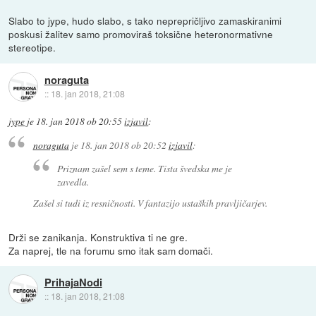
Slabo to jype, hudo slabo, s tako neprepričljivo zamaskiranimi
poskusi žalitev samo promoviraš toksične heteronormativne
stereotipe.
noraguta
::
18. jan 2018, 21:08
jype
je
18. jan 2018 ob 20:55
izjavil
:
noraguta
je
18. jan 2018 ob 20:52
izjavil
:
Priznam zašel sem s teme. Tista švedska me je
zavedla.
Zašel si tudi iz resničnosti. V fantazijo ustaških pravljičarjev.
Drži se zanikanja. Konstruktiva ti ne gre.
Za naprej, tle na forumu smo itak sam domači.
PrihajaNodi
::
18. jan 2018, 21:08