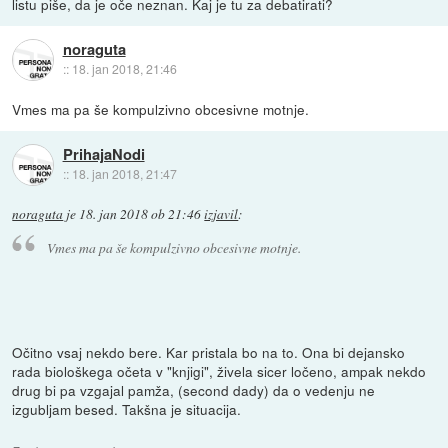
listu piše, da je oče neznan. Kaj je tu za debatirati?
noraguta
::
18. jan 2018, 21:46
Vmes ma pa še kompulzivno obcesivne motnje.
PrihajaNodi
::
18. jan 2018, 21:47
noraguta
je
18. jan 2018 ob 21:46
izjavil
:
Vmes ma pa še kompulzivno obcesivne motnje.
Očitno vsaj nekdo bere. Kar pristala bo na to. Ona bi dejansko
rada biološkega očeta v "knjigi", živela sicer ločeno, ampak nekdo
drug bi pa vzgajal pamža, (second dady) da o vedenju ne
izgubljam besed. Takšna je situacija.