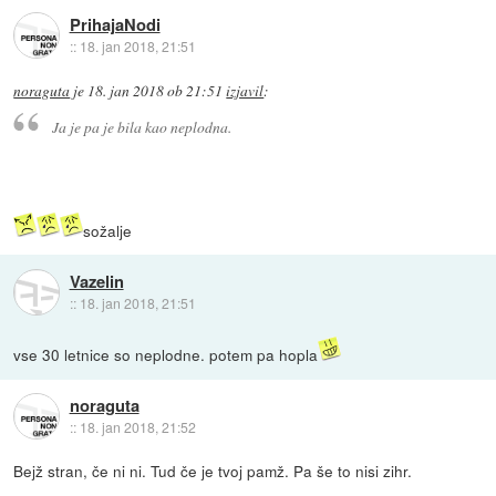
PrihajaNodi
::
18. jan 2018, 21:51
noraguta
je
18. jan 2018 ob 21:51
izjavil
:
Ja je pa je bila kao neplodna.
sožalje
Vazelin
::
18. jan 2018, 21:51
vse 30 letnice so neplodne. potem pa hopla
noraguta
::
18. jan 2018, 21:52
Bejž stran, če ni ni. Tud če je tvoj pamž. Pa še to nisi zihr.