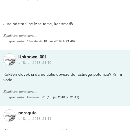
Jure odstrani se iz te teme, ker smetiš.
Zgodovina sprememb…
spremenilo:
PrihajaNodi
(
18. jan 2018 ob 21:40
)
Unknown_001
::
18. jan 2018, 21:40
Kakšen človek si da ne čutiš obveze do lastnega potomca? Kri ni
voda.
Zgodovina sprememb…
spremenilo:
Unknown_001
(
18. jan 2018 ob 21:41
)
noraguta
::
18. jan 2018, 21:41
Pdeber od začetka namo ponavljal.