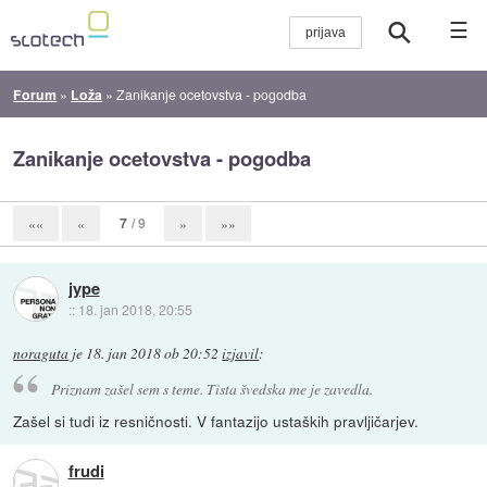
☰
Forum
»
Loža
»
Zanikanje ocetovstva - pogodba
Zanikanje ocetovstva - pogodba
7
/ 9
««
«
»
»»
jype
::
18. jan 2018, 20:55
noraguta
je
18. jan 2018 ob 20:52
izjavil
:
Priznam zašel sem s teme. Tista švedska me je zavedla.
Zašel si tudi iz resničnosti. V fantazijo ustaških pravljičarjev.
frudi