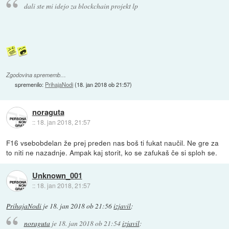
dali ste mi idejo za blockchain projekt lp
Zgodovina sprememb…
spremenilo:
PrihajaNodi
(
18. jan 2018 ob 21:57
)
noraguta
::
18. jan 2018, 21:57
F16 vsebobdelan že prej preden nas boš ti fukat naučil. Ne gre za
to niti ne nazadnje. Ampak kaj storit, ko se zafukaš če si sploh se.
Unknown_001
::
18. jan 2018, 21:57
PrihajaNodi
je
18. jan 2018 ob 21:56
izjavil
:
noraguta
je
18. jan 2018 ob 21:54
izjavil
: