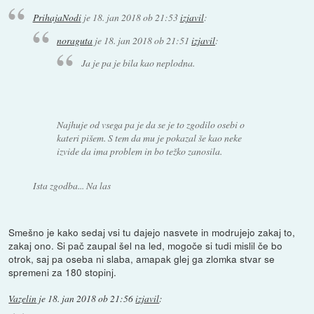
PrihajaNodi
je
18. jan 2018 ob 21:53
izjavil
:
noraguta
je
18. jan 2018 ob 21:51
izjavil
:
Ja je pa je bila kao neplodna.
Najhuje od vsega pa je da se je to zgodilo osebi o
kateri pišem. S tem da mu je pokazal še kao neke
izvide da ima problem in bo težko zanosila.
Ista zgodba... Na las
Smešno je kako sedaj vsi tu dajejo nasvete in modrujejo zakaj to,
zakaj ono. Si pač zaupal šel na led, mogoče si tudi mislil če bo
otrok, saj pa oseba ni slaba, amapak glej ga zlomka stvar se
spremeni za 180 stopinj.
Vazelin
je
18. jan 2018 ob 21:56
izjavil
: