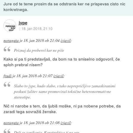
Jure od te teme prosim da se odstranis ker ne prispevas cisto nic
konkretnega.
jype
::
18. jan 2018, 21:10
noraguta
je
18. jan 2018 ob 21:04
izjavil
:
Priznaj da prebereš kar ne piše
Kako si pa ti predstavljaš, da bom na to smiselno odgovoril, če
sploh prebral nisem?
frudi
je
18. jan 2018 ob 21:07
izjavil
:
Slabo to jype, hudo slabo, s tako neprepričljivo zamaskiranimi
poskusi žalitev samo promoviraš toksične heteronormativne
stereotipe.
Nič ni narobe s tem, da ljubiš moške, ni pa nobene potrebe, da
zaradi tega sovražiš ženske.
noraguta
je
18. jan 2018 ob 21:08
izjavil
:
Drži se zanikanja. Konstruktiva ti ne gre.