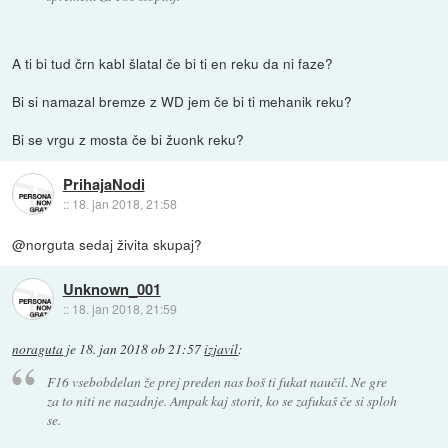
A ti bi tud črn kabl šlatal če bi ti en reku da ni faze?
Bi si namazal bremze z WD jem če bi ti mehanik reku?
Bi se vrgu z mosta če bi žuonk reku?
PrihajaNodi
::
18. jan 2018, 21:58
@norguta sedaj živita skupaj?
Unknown_001
::
18. jan 2018, 21:59
noraguta
je
18. jan 2018 ob 21:57
izjavil
:
F16 vsebobdelan že prej preden nas boš ti fukat naučil. Ne gre
za to niti ne nazadnje. Ampak kaj storit, ko se zafukaš če si sploh
se.