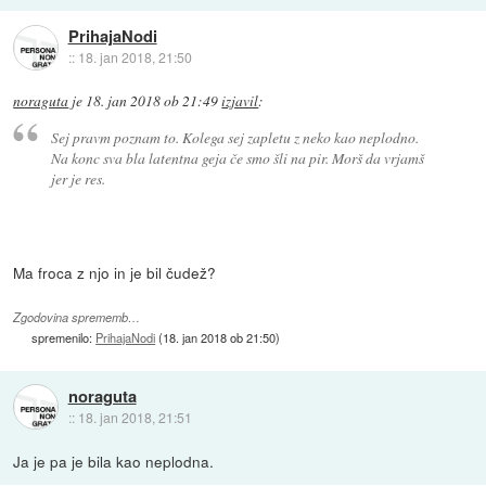
PrihajaNodi
::
18. jan 2018, 21:50
noraguta
je
18. jan 2018 ob 21:49
izjavil
:
Sej pravm poznam to. Kolega sej zapletu z neko kao neplodno.
Na konc sva bla latentna geja če smo šli na pir. Morš da vrjamš
jer je res.
Ma froca z njo in je bil čudež?
Zgodovina sprememb…
spremenilo:
PrihajaNodi
(
18. jan 2018 ob 21:50
)
noraguta
::
18. jan 2018, 21:51
Ja je pa je bila kao neplodna.