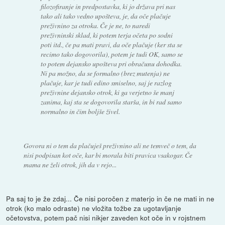
filozofiranje in predpostavka, ki jo država pri nas
tako ali tako vedno upošteva, je, da oče plačuje
preživnino za otroka. Če je ne, to naredi
preživninski sklad, ki potem terja očeta po sodni
poti itd., če pa mati pravi, da oče plačuje (ker sta se
recimo tako dogovorila), potem je tudi OK, samo se
to potem dejansko upošteva pri obračunu dohodka.
Ni pa možno, da se formalno (brez mutenja) ne
plačuje, kar je tudi edino smiselno, saj je razlog
preživnine dejansko otrok, ki ga verjetno še manj
zanima, kaj sta se dogovorila starša, in bi rad samo
normalno in čim boljše živel.
Govora ni o tem da plačuješ preživnino ali ne temveč o tem, da
nisi podpisan kot oče, kar bi morala biti pravica vsakogar. Če
mama ne želi otrok, jih da v rejo...
Pa saj to je že zdaj... Če nisi poročen z materjo in če ne mati in ne
otrok (ko malo odraste) ne vložita tožbe za ugotavljanje
očetovstva, potem pač nisi nikjer zaveden kot oče in v rojstnem