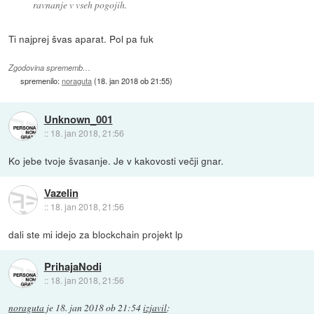
ravnanje v vseh pogojih.
Ti najprej švas aparat. Pol pa fuk
Zgodovina sprememb…
spremenilo:
noraguta
(
18. jan 2018 ob 21:55
)
Unknown_001
::
18. jan 2018, 21:56
Ko jebe tvoje švasanje. Je v kakovosti večji gnar.
Vazelin
::
18. jan 2018, 21:56
dali ste mi idejo za blockchain projekt lp
PrihajaNodi
::
18. jan 2018, 21:56
noraguta
je
18. jan 2018 ob 21:54
izjavil
: