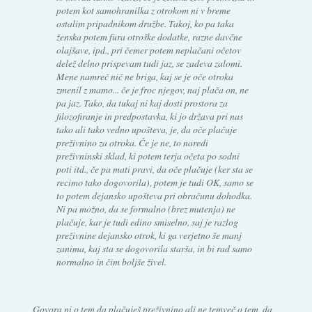
potem kot samohranilka z otrokom ni v breme
ostalim pripadnikom družbe. Takoj, ko pa taka
ženska potem fura otroške dodatke, razne davčne
olajšave, ipd., pri čemer potem neplačani očetov
delež delno prispevam tudi jaz, se zadeva zalomi.
Mene namreč nič ne briga, kaj se je oče otroka
zmenil z mamo... če je froc njegov, naj plača on, ne
pa jaz. Tako, da tukaj ni kaj dosti prostora za
filozofiranje in predpostavka, ki jo država pri nas
tako ali tako vedno upošteva, je, da oče plačuje
preživnino za otroka. Če je ne, to naredi
preživninski sklad, ki potem terja očeta po sodni
poti itd., če pa mati pravi, da oče plačuje (ker sta se
recimo tako dogovorila), potem je tudi OK, samo se
to potem dejansko upošteva pri obračunu dohodka.
Ni pa možno, da se formalno (brez mutenja) ne
plačuje, kar je tudi edino smiselno, saj je razlog
preživnine dejansko otrok, ki ga verjetno še manj
zanima, kaj sta se dogovorila starša, in bi rad samo
normalno in čim boljše živel.
Govora ni o tem da plačuješ preživnino ali ne temveč o tem, da