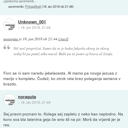
Zgodovina sprememb…
spremenilo:
PrihajaNodi
(
18. jan 2018 ob 21:48
)
Unknown_001
::
18. jan 2018, 21:48
noraguta
je
18. jan 2018 ob 21:44
izjavil
:
Nič noč prepričat. Samo da se je baba fukarla okrog in okrog
sedaj bi pa pamž atka nucal. Babi pa ni jasno aj krava al žirafa.
Forc se ni sam naredu jebelacesta. Al mamo pa novga jezusa z
marijo v kompletu. Čudež, ko otrok rata brez polaganja semena v
brazdo.
noraguta
::
18. jan 2018, 21:49
Sej pravm poznam to. Kolega sej zapletu z neko kao neplodno. Na
konc sva bla latentna geja če smo šli na pir. Morš da vrjamš jer je
res.