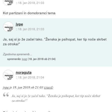
::
18. jan 2018, 21:03
Kot partizani in domobramci tema
jype
::
18. jan 2018, 21:03
Ja, saj si jo že začel tako. "Ženska je psihopat, ker tip noče skrbet
za otroka!"
Zgodovina sprememb…
spremenilo:
jype
(
18. jan 2018 ob 21:04
)
noraguta
::
18. jan 2018, 21:04
jype
je
18. jan 2018 ob 21:03
izjavil
:
Ja, saj si jo že začel tako. "Ženska je psihopat, ker tip noče skrbet
za otroka!"