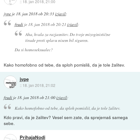
::
18. jan 2018, 21:00
jype
je
18. jan 2018 ob 20:33
izjavil
:
frudi
je
18. jan 2018 ob 20:21
izjavil
:
Aha, hvala za razjasnitev. Do tvoje mizoginistične
tirade proti splavu nisem bil siguren.
Da si homoseksualec?
Kako homofobno od tebe, da sploh pomisliš, da je tole žalitev.
jype
::
18. jan 2018, 21:02
frudi
je
18. jan 2018 ob 21:00
izjavil
:
Kako homofobno od tebe, da sploh pomisliš, da je tole žalitev.
Kdo pravi, da je žalitev? Vesel sem zate, da sprejemaš samega
sebe.
PrihajaNodi