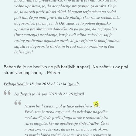
vedno upošteva, je, da oče plačuje preživnino za otroka. Če je
ne, to naredi preživninski sklad, ki potem terja očeta po sodni
poti itd., če pa mati pravi, da oče plačuje (ker sta se recimo tako
dogovorila), potem je tudi OK, samo se to potem dejansko
upošteva pri obračunu dohodka. Ni pa možno, da se formalno
(brez mutenja) ne plačuje, kar je tudi edino smiselno, saj je
razlog preživnine dejansko otrok, ki ga verjetno še manj zanima,
kaj sta se dogovorila starša, in bi rad samo normalno in čim
boljše živel.
Bebec če je ne berljivo ne piš berljivih traparij. Na začetku oz prvi
strani vse napisano,... Prhran
PrihajaNodi
je
18. jan 2018 ob 21:34
izjavil
:
Unilseptij
je
18. jan 2018 ob 21:26
izjavil
:
Nisem bral vsega... pol je tako neberljivo
.
Predvsem je treba razumeti, da nekakšne pogodbe
med starši glede preživljanja otrok v realnosti niso
zares mogoče, ker ne upoštevajo širše družbe. Če se
moški zmeni z žensko, da ne bo imel nič z otrokom,
to morda lahko vzdrži, če je ženska zelo premožna in