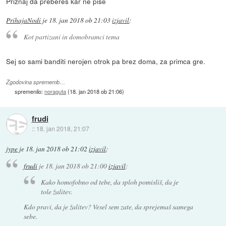
Priznaj da prebereš kar ne piše
PrihajaNodi
je
18. jan 2018 ob 21:03
izjavil
:
Kot partizani in domobramci tema
Sej so sami banditi nerojen otrok pa brez doma, za primca gre.
Zgodovina sprememb…
spremenilo:
noraguta
(
18. jan 2018 ob 21:06
)
frudi
::
18. jan 2018, 21:07
jype
je
18. jan 2018 ob 21:02
izjavil
:
frudi
je
18. jan 2018 ob 21:00
izjavil
:
Kako homofobno od tebe, da sploh pomisliš, da je
tole žalitev.
Kdo pravi, da je žalitev? Vesel sem zate, da sprejemaš samega
sebe.