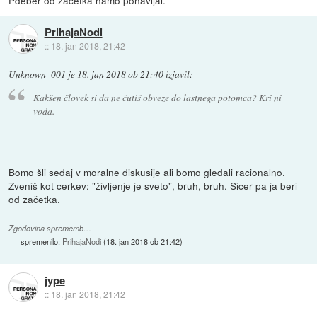
PrihajaNodi
::
18. jan 2018, 21:42
Unknown_001
je
18. jan 2018 ob 21:40
izjavil
:
Kakšen človek si da ne čutiš obveze do lastnega potomca? Kri ni
voda.
Bomo šli sedaj v moralne diskusije ali bomo gledali racionalno.
Zveniš kot cerkev: "življenje je sveto", bruh, bruh. Sicer pa ja beri
od začetka.
Zgodovina sprememb…
spremenilo:
PrihajaNodi
(
18. jan 2018 ob 21:42
)
jype
::
18. jan 2018, 21:42