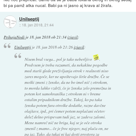
bi pa pamž atka nucal. Babi pa ni jasno aj krava al žirafa.
Unilseptij
::
18. jan 2018, 21:44
PrihajaNodi
je
18. jan 2018 ob 21:34
izjavil
:
Unilseptij
je
18. jan 2018 ob 21:26
izjavil
:
Nisem bral vsega... pol je tako neberljivo
.
Predvsem je treba razumeti, da nekakšne pogodbe
med starši glede preživljanja otrok v realnosti niso
zares mogoče, ker ne upoštevajo širše družbe. Če se
moški zmeni z žensko, da ne bo imel nič z otrokom,
to morda lahko vzdrži, če je ženska zelo premožna in
potem kot samohranilka z otrokom ni v breme
ostalim pripadnikom družbe. Takoj, ko pa taka
ženska potem fura otroške dodatke, razne davčne
olajšave, ipd., pri čemer potem neplačani očetov
delež delno prispevam tudi jaz, se zadeva zalomi.
Mene namreč nič ne briga, kaj se je oče otroka
zmenil z mamo... če je froc njegov, naj plača on, ne
pa jaz. Tako, da tukaj ni kaj dosti prostora za