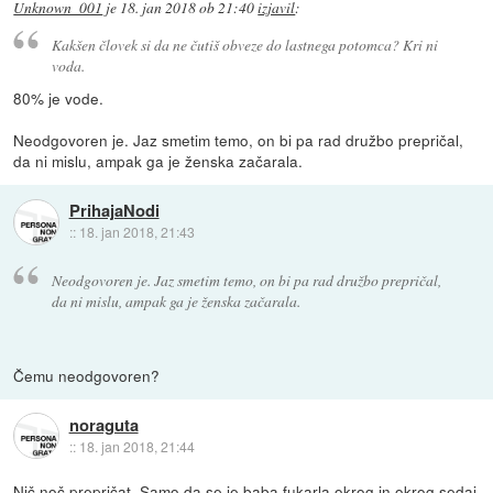
Unknown_001
je
18. jan 2018 ob 21:40
izjavil
:
Kakšen človek si da ne čutiš obveze do lastnega potomca? Kri ni
voda.
80% je vode.
Neodgovoren je. Jaz smetim temo, on bi pa rad družbo prepričal,
da ni mislu, ampak ga je ženska začarala.
PrihajaNodi
::
18. jan 2018, 21:43
Neodgovoren je. Jaz smetim temo, on bi pa rad družbo prepričal,
da ni mislu, ampak ga je ženska začarala.
Čemu neodgovoren?
noraguta
::
18. jan 2018, 21:44
Nič noč prepričat. Samo da se je baba fukarla okrog in okrog sedaj