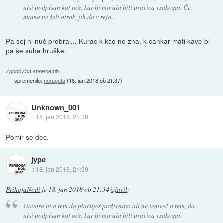
nisi podpisan kot oče, kar bi morala biti pravica vsakogar. Če
mama ne želi otrok, jih da v rejo...
Pa sej ni nuč prebral... Kurac k kao ne zna, k cankar mati kave bi
pa še suhe hruške.
Zgodovina sprememb…
spremenilo:
noraguta
(
18. jan 2018 ob 21:37
)
Unknown_001
::
18. jan 2018, 21:38
Pomir se dec.
jype
::
18. jan 2018, 21:39
PrihajaNodi
je
18. jan 2018 ob 21:34
izjavil
:
Govora ni o tem da plačuješ preživnino ali ne temveč o tem, da
nisi podpisan kot oče, kar bi morala biti pravica vsakogar.