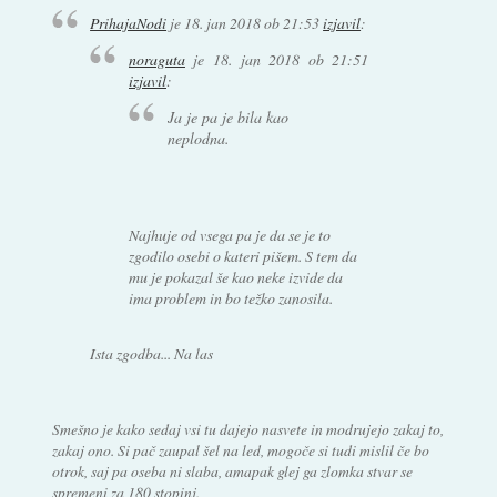
PrihajaNodi
je
18. jan 2018 ob 21:53
izjavil
:
noraguta
je
18. jan 2018 ob 21:51
izjavil
:
Ja je pa je bila kao
neplodna.
Najhuje od vsega pa je da se je to
zgodilo osebi o kateri pišem. S tem da
mu je pokazal še kao neke izvide da
ima problem in bo težko zanosila.
Ista zgodba... Na las
Smešno je kako sedaj vsi tu dajejo nasvete in modrujejo zakaj to,
zakaj ono. Si pač zaupal šel na led, mogoče si tudi mislil če bo
otrok, saj pa oseba ni slaba, amapak glej ga zlomka stvar se
spremeni za 180 stopinj.