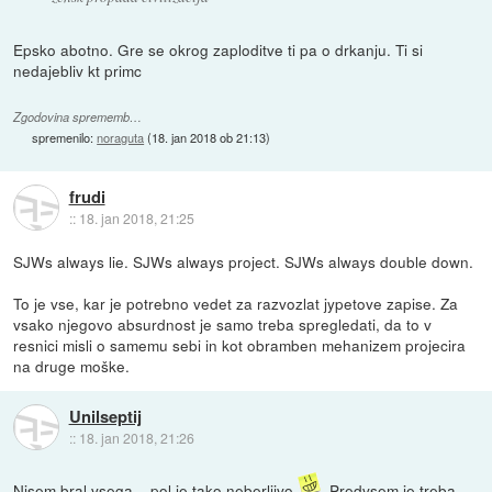
Epsko abotno. Gre se okrog zaploditve ti pa o drkanju. Ti si
nedajebliv kt primc
Zgodovina sprememb…
spremenilo:
noraguta
(
18. jan 2018 ob 21:13
)
frudi
::
18. jan 2018, 21:25
SJWs always lie. SJWs always project. SJWs always double down.
To je vse, kar je potrebno vedet za razvozlat jypetove zapise. Za
vsako njegovo absurdnost je samo treba spregledati, da to v
resnici misli o samemu sebi in kot obramben mehanizem projecira
na druge moške.
Unilseptij
::
18. jan 2018, 21:26
Nisem bral vsega... pol je tako neberljivo
. Predvsem je treba