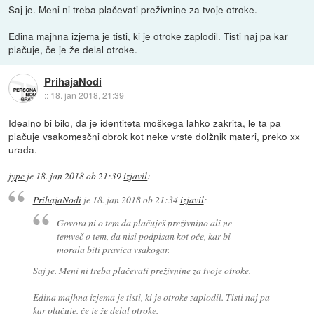
Saj je. Meni ni treba plačevati preživnine za tvoje otroke.
Edina majhna izjema je tisti, ki je otroke zaplodil. Tisti naj pa kar
plačuje, če je že delal otroke.
PrihajaNodi
::
18. jan 2018, 21:39
Idealno bi bilo, da je identiteta moškega lahko zakrita, le ta pa
plačuje vsakomesčni obrok kot neke vrste dolžnik materi, preko xx
urada.
jype
je
18. jan 2018 ob 21:39
izjavil
:
PrihajaNodi
je
18. jan 2018 ob 21:34
izjavil
:
Govora ni o tem da plačuješ preživnino ali ne
temveč o tem, da nisi podpisan kot oče, kar bi
morala biti pravica vsakogar.
Saj je. Meni ni treba plačevati preživnine za tvoje otroke.
Edina majhna izjema je tisti, ki je otroke zaplodil. Tisti naj pa
kar plačuje, če je že delal otroke.