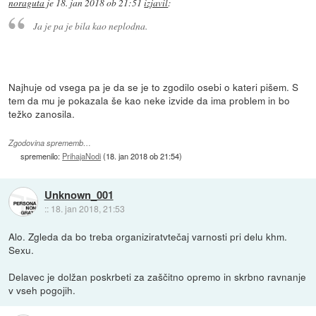
noraguta
je
18. jan 2018 ob 21:51
izjavil
:
Ja je pa je bila kao neplodna.
Najhuje od vsega pa je da se je to zgodilo osebi o kateri pišem. S
tem da mu je pokazala še kao neke izvide da ima problem in bo
težko zanosila.
Zgodovina sprememb…
spremenilo:
PrihajaNodi
(
18. jan 2018 ob 21:54
)
Unknown_001
::
18. jan 2018, 21:53
Alo. Zgleda da bo treba organiziratvtečaj varnosti pri delu khm.
Sexu.
Delavec je dolžan poskrbeti za zaščitno opremo in skrbno ravnanje
v vseh pogojih.