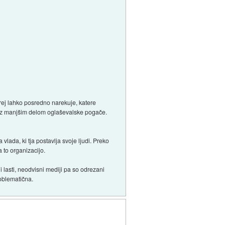
torej lahko posredno narekuje, katere
e z manjšim delom oglaševalske pogače.
lada, ki tja postavlja svoje ljudi. Preko
 to organizacijo.
 lasti, neodvisni mediji pa so odrezani
roblematična.