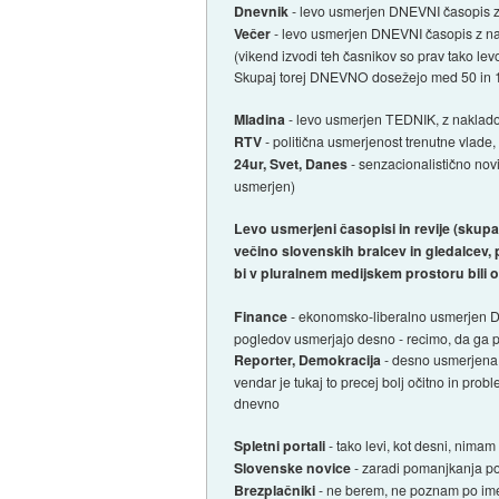
Dnevnik
- levo usmerjen DNEVNI časopis z
Večer
- levo usmerjen DNEVNI časopis z na
(vikend izvodi teh časnikov so prav tako lev
Skupaj torej DNEVNO dosežejo med 50 in 100 
Mladina
- levo usmerjen TEDNIK, z naklado
RTV
- politična usmerjenost trenutne vlade
24ur, Svet, Danes
- senzacionalistično nov
usmerjen)
Levo usmerjeni časopisi in revije (skupa
večino slovenskih bralcev in gledalcev,
bi v pluralnem medijskem prostoru bili 
Finance
- ekonomsko-liberalno usmerjen DNE
pogledov usmerjajo desno - recimo, da ga
Reporter, Demokracija
- desno usmerjena T
vendar je tukaj to precej bolj očitno in pr
dnevno
Spletni portali
- tako levi, kot desni, nimam
Slovenske novice
- zaradi pomanjkanja poli
Brezplačniki
- ne berem, ne poznam po imen