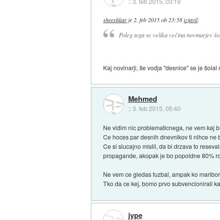
::
3. feb 2015, 03:19
sheeshkar
je
2. feb 2015 ob 23:58
izjavil
:
Poleg tega se velika večina novinarjev šol
Kaj novinarji, še vodja "desnice" se je šolal
Mehmed
::
3. feb 2015, 05:40
Ne vidim nic problematicnega, ne vem kaj bi
Ce hoces par desnih dnevnikov ti nihce ne br
Ce si slucajno mislil, da bi drzava to reseva
propagande, akopak je bo popoldne 80% r
Ne vem ce gledas fuzbal, ampak ko maribor 
Tko da ce kej, bomo prvo subvencionirali ka
jype