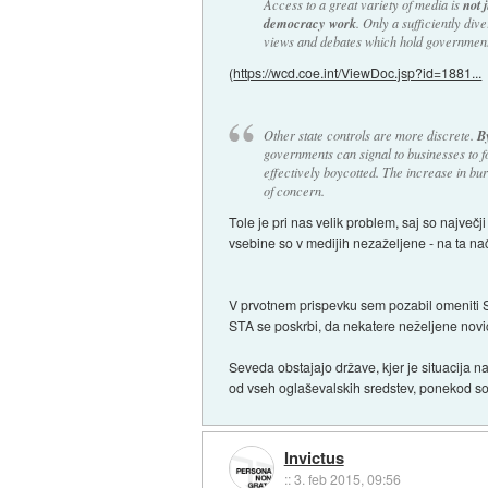
Access to a great variety of media is
not 
democracy work
. Only a sufficiently di
views and debates which hold government
(
https://wcd.coe.int/ViewDoc.jsp?id=1881...
Other state controls are more discrete.
By
governments can signal to businesses to f
effectively boycotted. The increase in bu
of concern.
Tole je pri nas velik problem, saj so največj
vsebine so v medijih nezaželjene - na ta n
V prvotnem prispevku sem pozabil omeniti STA
STA se poskrbi, da nekatere neželjene novice
Seveda obstajajo države, kjer je situacija 
od vseh oglaševalskih sredstev, ponekod so n
Invictus
::
3. feb 2015, 09:56