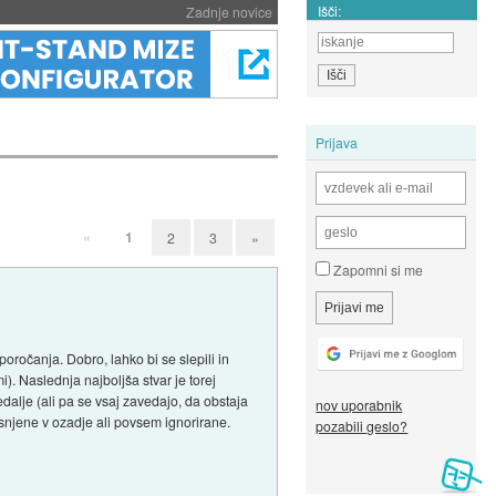
Išči:
Zadnje novice
Prijava
«
1
2
3
»
Zapomni si me
očanja. Dobro, lahko bi se slepili in
). Naslednja najboljša stvar je torej
dalje (ali pa se vsaj zavedajo, da obstaja
nov uporabnik
isnjene v ozadje ali povsem ignorirane.
pozabili geslo?