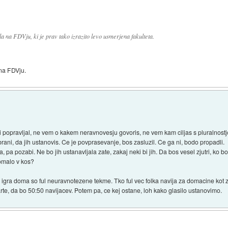
a na FDVju, ki je prav tako izrazito levo usmerjena fakulteta.
 na FDVju.
 popravljal, ne vem o kakem neravnovesju govoris, ne vem kam ciljas s pluralnostj
ani, da jih ustanovis. Ce je povprasevanje, bos zasluzil. Ce ga ni, bodo propadli.
la, pa pozabi. Ne bo jih ustanavljala zate, zakaj neki bi jih. Da bos vesel zjutri, ko 
omalo v kos?
igra doma so ful neuravnotezene tekme. Tko ful vec folka navija za domacine kot z
rte, da bo 50:50 navijacev. Potem pa, ce kej ostane, loh kako glasilo ustanovimo.