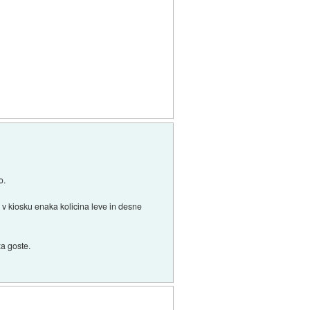
o.
bo v kiosku enaka kolicina leve in desne
a goste.