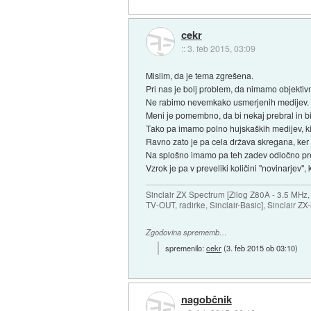
cekr
::
3. feb 2015, 03:09
Mislim, da je tema zgrešena.
Pri nas je bolj problem, da nimamo objektiv
Ne rabimo nevemkako usmerjenih medijev.
Meni je pomembno, da bi nekaj prebral in bi 
Tako pa imamo polno hujskaških medijev, ki
Ravno zato je pa cela država skregana, ker j
Na splošno imamo pa teh zadev odločno pr
Vzrok je pa v preveliki količini "novinarjev
Sinclair ZX Spectrum [Zilog Z80A - 3.5 MHz,
TV-OUT, radirke, Sinclair-Basic], Sinclair Z
Zgodovina sprememb…
spremenilo:
cekr
(
3. feb 2015 ob 03:10
)
nagobčnik