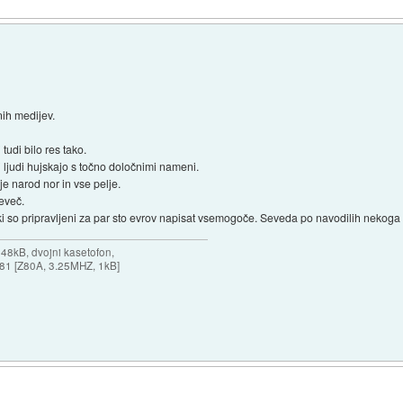
nih medijev.
tudi bilo res tako.
 ljudi hujskajo s točno določnimi nameni.
e narod nor in vse pelje.
eveč.
", ki so pripravljeni za par sto evrov napisat vsemogoče. Seveda po navodilih nekog
 48kB, dvojni kasetofon,
X-81 [Z80A, 3.25MHZ, 1kB]