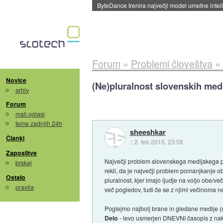
Spletne strani začele streči oglase za agente
Forum
»
Problemi človeštva
»
Novice
(Ne)pluralnost slovenskih med
arhiv
Forum
mali oglasi
teme zadnjih 24h
sheeshkar
Članki
::
2. feb 2015, 23:58
Zaposlitve
Največji problem slovenskega medijskega pr
brskaj
rekli, da je največji problem pomanjkanje ob
Ostalo
pluralnost, kjer imajo ljudje na voljo obe/
pravila
več pogledov, tudi če se z njimi večinoma ne
Poglejmo najbolj brane in gledane medije (s
Delo
- levo usmerjen DNEVNI časopis z nak