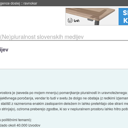
 umetne inteligence
::
danes ob 21:23
(Ne)pluralnost slovenskih medijev
ijev
ostora je (seveda po mojem mnenju) pomanjkanje pluralnosti in uravnoteženega por
jektivnega poročanja, vendar to tudi v svetu že dolgo ne obstaja (z redkimi izjemami
več stališč z razmeroma enakim zastopanim deležem in lahko pretehtajo obe strani me
 strinjajo), oziroma preberejo zgodbe, ki so v nepluralnem prostoru lahko hitro pot
 političnimi temami):
lado okoli 40.000 izvodov