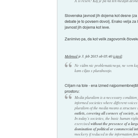
A si resen? Kaj je pa na teh medijih desn
Slovenska javnost jih dojema kot desne (za 
debate je to povsem dovolj. Enako velja za 
javnost jih dojema kot leve.
Zanimivo pa, da kot velik zagovornik člove
Mehmed
je
3. feb 2015 ob 05:40
izjavil
:
Ne vidim nic problematicnega, ne vem ka
kam ciljas s pluralnostjo.
Ciljam na tole - ena izmed najpomembnejši
prostoru:
Media pluralism is a necessary condition 
informed societies where different voices 
pluralism of the media means a structure 
outlets, covering all corners of society,
In today’s societies, the basic human rig
exercised
without the presence of a larg
domination of political or commercial int
mockery if reduced to the information flo