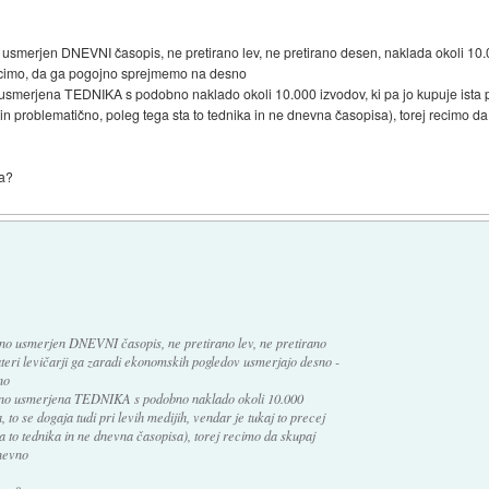
smerjen DNEVNI časopis, ne pretirano lev, ne pretirano desen, naklada okoli 10.00
ecimo, da ga pogojno sprejmemo na desno
smerjena TEDNIKA s podobno naklado okoli 10.000 izvodov, ki pa jo kupuje ista pop
no in problematično, poleg tega sta to tednika in ne dnevna časopisa), torej recimo d
ga?
o usmerjen DNEVNI časopis, ne pretirano lev, ne pretirano
teri levičarji ga zaradi ekonomskih pogledov usmerjajo desno -
no
sno usmerjena TEDNIKA s podobno naklado okoli 10.000
, to se dogaja tudi pri levih medijih, vendar je tukaj to precej
ta to tednika in ne dnevna časopisa), torej recimo da skupaj
nevno