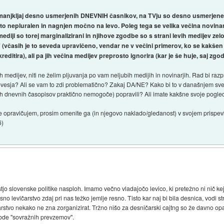
rimanjkljaj desno usmerjenih DNEVNIH časnikov, na TVju so desno usmerjene 
ito nepluralen in nagnjen močno na levo. Poleg tega se velika večina novinarj
mediji so torej marginalizirani in njihove zgodbe so s strani levih medijev ze
časih je to seveda upravičeno, vendar ne v večini primerov, ko se kakšen le
reditira), ali pa jih večina medijev preprosto ignorira (kar je še huje, saj zg
medijev, niti ne želim pljuvanja po vam neljubih medijih in novinarjih. Rad bi razpra
vesja? Ali se vam to zdi problematično? Zakaj DA/NE? Kako bi to v današnjem sve
vih dnevnih časopisov praktično nemogoče) popravili? Ali imate kakšne svoje pogle
 opravičujem, prosim omenite ga (in njegovo naklado/gledanost) v svojem prispev
6
)
stjo slovenske politike nasploh. Imamo večno vladajočo levico, ki pretežno ni nič k
no levičarstvo zdaj pri nas težko jemlje resno. Tisto kar naj bi bila desnica, vodi st
stvo nekako ne zna zorganizirat. Tržno nišo za desničarski cajtng so že davno opaz
zode "sovražnih prevzemov".