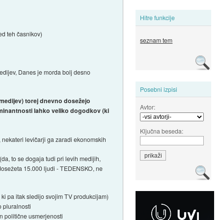
Hitre funkcije
ed teh časnikov)
seznam tem
medijev, Danes je morda bolj desno
Posebni izpisi
h medijev) torej dnevno dosežejo
Avtor:
minantnosti lahko veliko dogodkov (ki
Ključna beseda:
 nekateri levičarji ga zaradi ekonomskih
, to se dogaja tudi pri levih medijih,
aj dosežeta 15.000 ljudi - TEDENSKO, ne
 ki pa itak sledijo svojim TV produkcijam)
o pluralnosti
n politične usmerjenosti