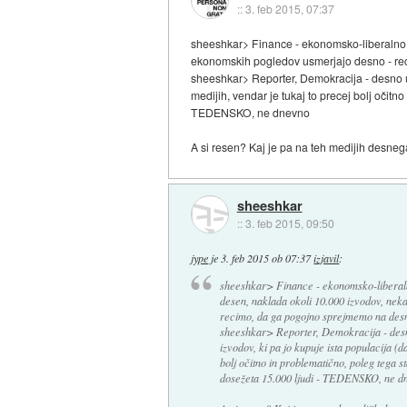
::
3. feb 2015, 07:37
sheeshkar> Finance - ekonomsko-liberalno u
ekonomskih pogledov usmerjajo desno - r
sheeshkar> Reporter, Demokracija - desno u
medijih, vendar je tukaj to precej bolj očit
TEDENSKO, ne dnevno
A si resen? Kaj je pa na teh medijih desne
sheeshkar
::
3. feb 2015, 09:50
jype
je
3. feb 2015 ob 07:37
izjavil
:
sheeshkar> Finance - ekonomsko-liberaln
desen, naklada okoli 10.000 izvodov, neka
recimo, da ga pogojno sprejmemo na des
sheeshkar> Reporter, Demokracija - de
izvodov, ki pa jo kupuje ista populacija (da
bolj očitno in problematično, poleg tega s
dosežeta 15.000 ljudi - TEDENSKO, ne d