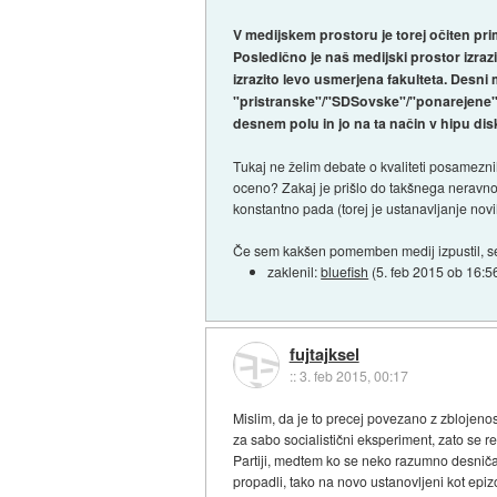
V medijskem prostoru je torej očiten p
Posledično je naš medijski prostor izraz
izrazito levo usmerjena fakulteta. Desni 
"pristranske"/"SDSovske"/"ponarejene" (v
desnem polu in jo na ta način v hipu disk
Tukaj ne želim debate o kvaliteti posameznih 
oceno? Zakaj je prišlo do takšnega neravno
konstantno pada (torej je ustanavljanje no
Če sem kakšen pomemben medij izpustil, se
zaklenil:
bluefish
(
5. feb 2015 ob 16:5
fujtajksel
::
3. feb 2015, 00:17
Mislim, da je to precej povezano z zblojeno
za sabo socialistični eksperiment, zato se res
Partiji, medtem ko se neko razumno desničar
propadli, tako na novo ustanovljeni kot epi