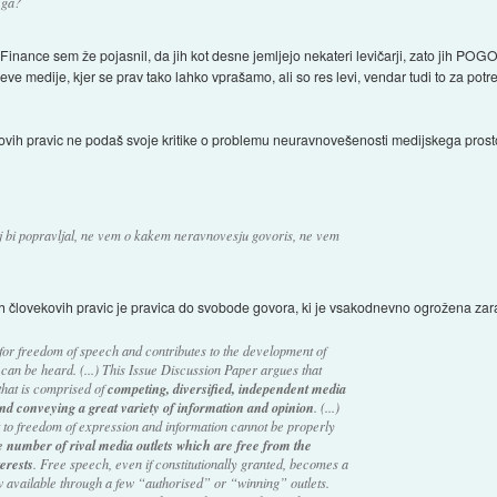
ega?
Finance sem že pojasnil, da jih kot desne jemljejo nekateri levičarji, zato jih P
leve medije, kjer se prav tako lahko vprašamo, ali so res levi, vendar tudi to za p
kovih pravic ne podaš svoje kritike o problemu neuravnovešenosti medijskega prost
j bi popravljal, ne vem o kakem neravnovesju govoris, ne vem
h človekovih pravic je pravica do svobode govora, ki je vsakodnevno ogrožena z
for freedom of speech and contributes to the development of
can be heard. (...) This Issue Discussion Paper argues that
that is comprised of
competing, diversified, independent media
 and conveying a great variety of information and opinion
. (...)
ht to freedom of expression and information cannot be properly
e number of rival media outlets which are free from the
erests
. Free speech, even if constitutionally granted, becomes a
w available through a few “authorised” or “winning” outlets.