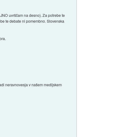
OGOJNO uvrščam na desno). Za potrebe te
otrebe te debate ni pomembno. Slovenska
ora.
aradi neravnovesja v našem medijskem