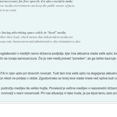
just necessary for free speech; it is also crucial to make
verse media environment can keep the public aware of facts,
s to account.
 buying advertising space solely in “loyal” media
,
ollow their lead, which means that independent media are
reaucratic harassment and administrative discrimination is also
i oglaševalci v medijih ravno državna podjetja, kjer ima aktualna vlada velik vpliv, 
ačin se izvaja samocenzura. Če je nek medij preveč "poreden", se ga lahko kaznuj
 in njen vpliv pri dnevnih novicah. Tudi tam ima velik vpliv na dogajanje aktualna v
 nikoli ne pridejo v obtok. Zgodovinsko so torej leve vlade imele več vpliva tudi na
na področju medijev še veliko hujša. Ponekod je večina medijev v neposredni državni
ovinarji v resni nevarnosti. Pri nas situacija ni tako huda, je pa kljub temu zelo p