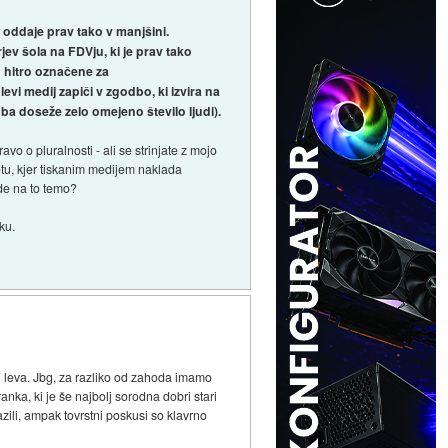
oddaje prav tako v manjšini.
ev šola na FDVju, ki je prav tako
lo hitro označene za
vi medij zapiči v zgodbo, ki izvira na
odba doseže zelo omejeno število ljudi).
vo o pluralnosti - ali se strinjate z mojo
tu, kjer tiskanim medijem naklada
de na to temo?
ku.
ej leva. Jbg, za razliko od zahoda imamo
ranka, ki je še najbolj sorodna dobri stari
ili, ampak tovrstni poskusi so klavrno