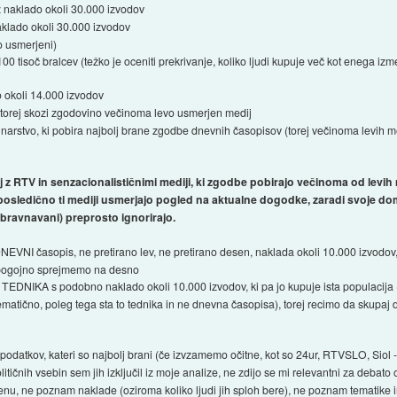
 naklado okoli 30.000 izvodov
klado okoli 30.000 izvodov
o usmerjeni)
tisoč bralcev (težko je oceniti prekrivanje, koliko ljudi kupuje več kot enega izm
 okoli 14.000 izvodov
, torej skozi zgodovino večinoma levo usmerjen medij
inarstvo, ki pobira najbolj brane zgodbe dnevnih časopisov (torej večinoma levih 
j z RTV in senzacionalističnimi mediji, ki zgodbe pobirajo večinoma od levi
 posledično ti mediji usmerjajo pogled na aktualne dogodke, zaradi svoje do
obravnavani) preprosto ignorirajo.
VNI časopis, ne pretirano lev, ne pretirano desen, naklada okoli 10.000 izvodov,
 pogojno sprejmemo na desno
EDNIKA s podobno naklado okoli 10.000 izvodov, ki pa jo kupuje ista populacija (da
oblematično, poleg tega sta to tednika in ne dnevna časopisa), torej recimo da skup
 podatkov, kateri so najbolj brani (če izvzamemo očitne, kot so 24ur, RTVSLO, Siol -
tičnih vsebin sem jih izključil iz moje analize, ne zdijo se mi relevantni za debato 
u, ne poznam naklade (oziroma koliko ljudi jih sploh bere), ne poznam tematike i