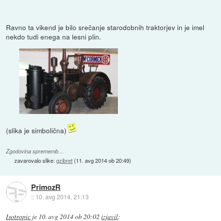
Ravno ta vikend je bilo srečanje starodobnih traktorjev in je imel
nekdo tudi enega na lesni plin.
(slika je simbolična)
Zgodovina sprememb…
zavarovalo slike:
gzibret
(
11. avg 2014 ob 20:49
)
PrimozR
::
10. avg 2014, 21:13
Isotropic
je
10. avg 2014 ob 20:02
izjavil
: