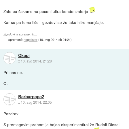
Zato pa čakamo na poceni ultra-kondenzatorje
Kar se pa teme tiče - gozdovi se že tako hitro manjšajo.
Zgodovina sprememb…
spremenil:
negotiator
(
10. avg 2014 ob 21:21
)
Okapi
::
10. avg 2014, 21:28
Pri nas ne.
O.
Barbarpapa2
::
10. avg 2014, 22:05
Pozdrav
S premogovim prahom je bojda eksperimentiral že Rudolf Diesel