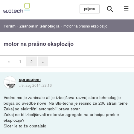
☰
Forum
»
Znanost in tehnologija
»
motor na prašno eksplozijo
motor na prašno eksplozijo
«
1
2
»
sprasujem
::
9. avg 2014, 23:16
Vedno me je zanimalo ali je izboljšava-razvoj stare tehmologije
boljša od uvedbe nove. Na Slo-techu je recimo že 206 strani teme
Zakaj so električni avtomobili prava stvar.
Zakaj ne bi izboljševali motorske agregate na principu prašne
eksplozije?
Sicer je to že obstajalo: