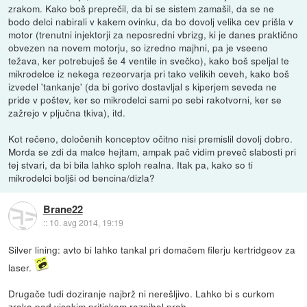
zrakom. Kako boš preprečil, da bi se sistem zamašil, da se ne
bodo delci nabirali v kakem ovinku, da bo dovolj velika cev prišla v
motor (trenutni injektorji za neposredni vbrizg, ki je danes praktično
obvezen na novem motorju, so izredno majhni, pa je vseeno
težava, ker potrebuješ še 4 ventile in svečko), kako boš speljal te
mikrodelce iz nekega rezeorvarja pri tako velikih ceveh, kako boš
izvedel 'tankanje' (da bi gorivo dostavljal s kiperjem seveda ne
pride v poštev, ker so mikrodelci sami po sebi rakotvorni, ker se
zažrejo v pljučna tkiva), itd.
Kot rečeno, določenih konceptov očitno nisi premislil dovolj dobro.
Morda se zdi da malce hejtam, ampak pač vidim preveč slabosti pri
tej stvari, da bi bila lahko sploh realna. Itak pa, kako so ti
mikrodelci boljši od bencina/dizla?
Brane22
::
10. avg 2014, 19:19
Silver lining: avto bi lahko tankal pri domačem filerju kertridgeov za
laser.
Drugače tudi doziranje najbrž ni nerešljivo. Lahko bi s curkom
zraka pod visokim pritiskom razpihal prah.