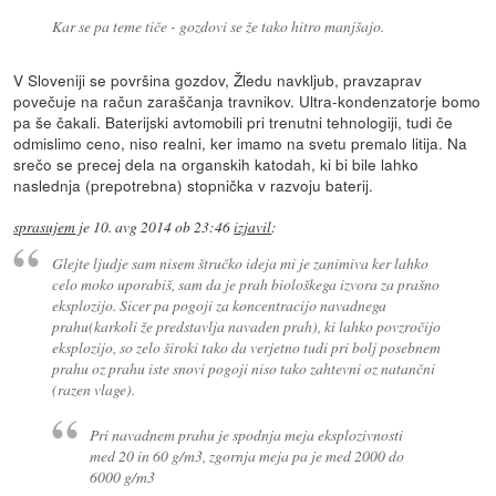
Kar se pa teme tiče - gozdovi se že tako hitro manjšajo.
V Sloveniji se površina gozdov, Žledu navkljub, pravzaprav
povečuje na račun zaraščanja travnikov. Ultra-kondenzatorje bomo
pa še čakali. Baterijski avtomobili pri trenutni tehnologiji, tudi če
odmislimo ceno, niso realni, ker imamo na svetu premalo litija. Na
srečo se precej dela na organskih katodah, ki bi bile lahko
naslednja (prepotrebna) stopnička v razvoju baterij.
sprasujem
je
10. avg 2014 ob 23:46
izjavil
:
Glejte ljudje sam nisem štručko ideja mi je zanimiva ker lahko
celo moko uporabiš, sam da je prah biološkega izvora za prašno
eksplozijo. Sicer pa pogoji za koncentracijo navadnega
prahu(karkoli že predstavlja navaden prah), ki lahko povzročijo
eksplozijo, so zelo široki tako da verjetno tudi pri bolj posebnem
prahu oz prahu iste snovi pogoji niso tako zahtevni oz natančni
(razen vlage).
Pri navadnem prahu je spodnja meja eksplozivnosti
med 20 in 60 g/m3, zgornja meja pa je med 2000 do
6000 g/m3