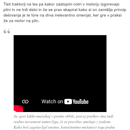
Tisti traktorji na les pa kakor zastopim notri v motorju izgorevajo
plini in ne trdi delci in če se prav skapiral kako si on zamišlja princip
delovanja je te fore na drva irelevantno omenjat, ker gre v praksi
že za motor na plin.
Ja, gori lahko marsikaj v prašni obliki, precej praškov ima tudi
realno nevarnost samovžiga, če se pravilno zmešajo z zrakom.
Kako boš zagotavljal enotno, konsistentno mešanico tega prahu