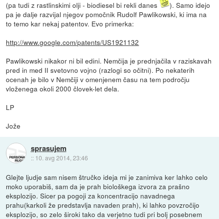
(pa tudi z rastlinskimi olji - biodiesel bi rekli danes
). Samo idejo
pa je dalje razvijal njegov pomočnik Rudolf Pawlikowski, ki ima na
to temo kar nekaj patentov. Evo primerka:
http://www.google.com/patents/US1921132
Pawlikowski nikakor ni bil edini. Nemčija je prednjačila v raziskavah
pred in med II svetovno vojno (razlogi so očitni). Po nekaterih
ocenah je bilo v Nemčiji v omenjenem času na tem področju
vloženega okoli 2000 človek-let dela.
LP
Jože
sprasujem
::
10. avg 2014, 23:46
Glejte ljudje sam nisem štručko ideja mi je zanimiva ker lahko celo
moko uporabiš, sam da je prah biološkega izvora za prašno
eksplozijo. Sicer pa pogoji za koncentracijo navadnega
prahu(karkoli že predstavlja navaden prah), ki lahko povzročijo
eksplozijo, so zelo široki tako da verjetno tudi pri bolj posebnem