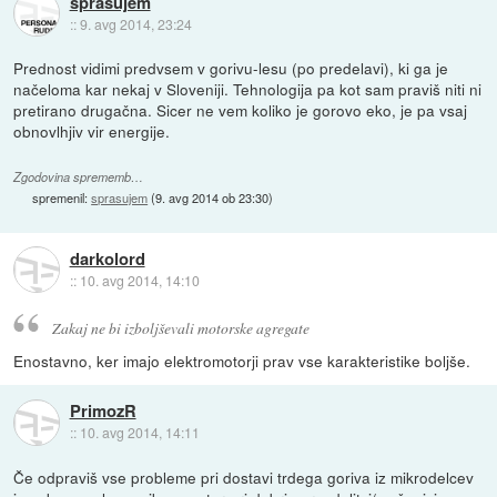
sprasujem
::
9. avg 2014, 23:24
Prednost vidimi predvsem v gorivu-lesu (po predelavi), ki ga je
načeloma kar nekaj v Sloveniji. Tehnologija pa kot sam praviš niti ni
pretirano drugačna. Sicer ne vem koliko je gorovo eko, je pa vsaj
obnovlhjiv vir energije.
Zgodovina sprememb…
spremenil:
sprasujem
(
9. avg 2014 ob 23:30
)
darkolord
::
10. avg 2014, 14:10
Zakaj ne bi izboljševali motorske agregate
Enostavno, ker imajo elektromotorji prav vse karakteristike boljše.
PrimozR
::
10. avg 2014, 14:11
Če odpraviš vse probleme pri dostavi trdega goriva iz mikrodelcev