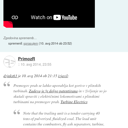
Zgodovina sprememb…
spremenil:
sprasujem
(
10. avg 2014 ob 23:52
)
PrimozR
::
10. avg 2014, 23:55
dzinks63
je
10. avg 2014 ob 21:15
izjavil
:
Premogov prah se lahko uporablja kot gorivo v plinskih
turbinah.
Zadeva je že dolgo patentirana
in v življenje so jo
skušali spraviti z električnimi lokomotivami s plinskimi
turbinami na premogov prah.
Turbine Electrics
Note that the trailing unit is a tender carrying 40
tons of pulverized, fluidized coal. The lead unit
contains the combustors, fly ash separators, turbine,