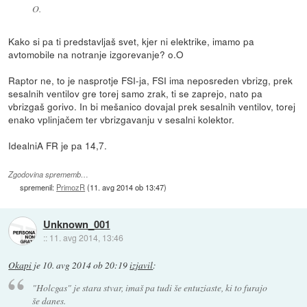
O.
Kako si pa ti predstavljaš svet, kjer ni elektrike, imamo pa
avtomobile na notranje izgorevanje? o.O
Raptor ne, to je nasprotje FSI-ja, FSI ima neposreden vbrizg, prek
sesalnih ventilov gre torej samo zrak, ti se zaprejo, nato pa
vbrizgaš gorivo. In bi mešanico dovajal prek sesalnih ventilov, torej
enako vplinjačem ter vbrizgavanju v sesalni kolektor.
IdealniA FR je pa 14,7.
Zgodovina sprememb…
spremenil:
PrimozR
(
11. avg 2014 ob 13:47
)
Unknown_001
::
11. avg 2014, 13:46
Okapi
je
10. avg 2014 ob 20:19
izjavil
:
"Holcgas" je stara stvar, imaš pa tudi še entuziaste, ki to furajo
še danes.