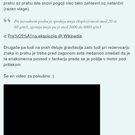
prahu oz prahu iste snovi pogoji niso tako zahtevni oz natančni
(razen vlage).
Pri navadnem prahu je spodnja meja eksplozivnosti med 20 in
60 g/m3, zgornja meja pa je med 2000 do 6000 g/m3
iz
Pra%C5%A1na eksplozija @ Wikipedia
Drugače pa tudi na prah deluje gravitacija zato tudi pri rezervoarju
zraka in prahu je treba pred zagonom avta mešanico zmešati da je
ta enakomerna povsod v tankerju prede se je pošlje v motor pod
pritiskom
Še en video za pokušino :)