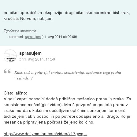
en cikel uporabiš za eksplozijo, drugi cikel skompresiran čist zrak,
ki očisti. Ne vem, nabijam.
Zgodovina sprememb…
spremenil:
sprasujem
(
11. avg 2014 ob 00:09
)
sprasujem
::
11. avg 2014, 11:50
Kako boš zagotavljal enotno, konsistentno mešanico tega prahu
v cilindru?
Čisto laično:
V neki zaprti posodici dodaš približno mešanico prahu in zraka. Za
konsistenco mešaš(glej video). Meriš povprečno gostoto prahu v
zraku morda s kakšnim občutljivim optičnim senzorjem ter meriš
tudi željeni tlak v posodi in po potrebi dodajaš eno ali drugo. Ko je
mešanica pripravljena počrpaš željeno količino.
http://www.dailymotion.com/video/x17gwg...