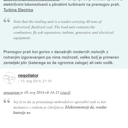
električnimi lokomotivami s plinskimi turbinami na premogov prah.
Turbine Electrics
Note that the trailing unit is a tender carrying 40 tons of
pulverized, fluidized coal. The lead unit contains the
combustors, fly ash separators, turbine, generator, and electrical
equipment.
Premogov prah kot gorivo v današnjih modernih motorjih z
notranjim izgorevanjem pa nima možnosti, veliko bolj je primeren
zemeljski plin (katerega so še ogromne zaloge) ali celo vodik.
negotiator
::
10. avg 2014, 21:19
sprasujem
je
10. avg 2014 ob 14:23
izjavil
:
Sej že to da za prenašanje mikrodelcev uporabiš zrak oz kot
mešanico z zrakom je izboljšava.
Elektromotorji da, vendar
baterije ne