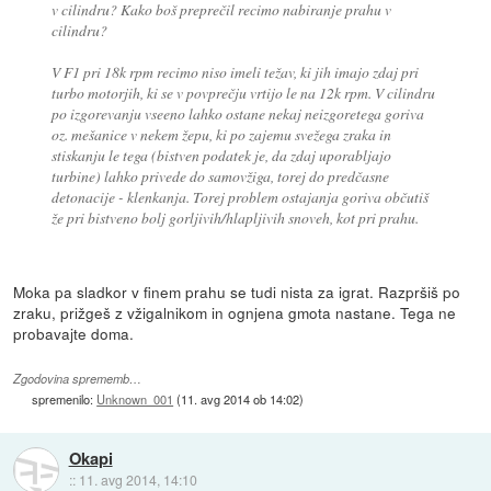
v cilindru? Kako boš preprečil recimo nabiranje prahu v
cilindru?
V F1 pri 18k rpm recimo niso imeli težav, ki jih imajo zdaj pri
turbo motorjih, ki se v povprečju vrtijo le na 12k rpm. V cilindru
po izgorevanju vseeno lahko ostane nekaj neizgoretega goriva
oz. mešanice v nekem žepu, ki po zajemu svežega zraka in
stiskanju le tega (bistven podatek je, da zdaj uporabljajo
turbine) lahko privede do samovžiga, torej do predčasne
detonacije - klenkanja. Torej problem ostajanja goriva občutiš
že pri bistveno bolj gorljivih/hlapljivih snoveh, kot pri prahu.
Moka pa sladkor v finem prahu se tudi nista za igrat. Razpršiš po
zraku, prižgeš z vžigalnikom in ognjena gmota nastane. Tega ne
probavajte doma.
Zgodovina sprememb…
spremenilo:
Unknown_001
(
11. avg 2014 ob 14:02
)
Okapi
::
11. avg 2014, 14:10