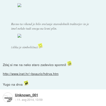
Ravno ta vikend je bilo srečanje starodobnih traktorjev in je
imel nekdo tudi enega na lesni plin.
(slika je simbolična)
Zdaj si me na neko staro zadevico spomnil
http://www.inet.hr/~bpauric/hdrva.htm
Yugo na drva
Unknown_001
::
11. avg 2014, 13:59