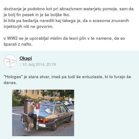
doziranje je podobno kot pri abrazivnem waterjetu pomoje, sam da
je bolj fin pesek in je še boljše tko.
bi bila pa bedarija narediti kaj takega ja, da o scasoma znucanih
injektorjih niti ne govorim.
v WW2 se je uporabljal mislim da lesni plin v te namene, da so
šparali z nafto.
Okapi
::
10. avg 2014, 20:19
"Holcgas" je stara stvar, imaš pa tudi še entuziaste, ki to furajo še
danes.