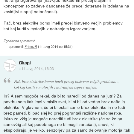
konceptom so zadeve dandanes že precej doterane in izdelane na
zavidljivi stopnji natančnosti).
Pač, brez elektrike bomo imeli precej bistveno večjih problemov,
kot kaj kuriti v motorjih z notranjem izgorevanjem.
Zgodovina sprememb…
spremenil:
PrimozR
(
11. avg 2014 ob 15:31
)
Okapi
::
11. avg 2014, 16:03
Pač, brez elektrike bomo imeli precej bistveno večjih problemov,
kot kaj kuriti v motorjih z notranjem izgorevanjem.
In? A sem mogoče rekel, da bi to naredili od danes na jutri? Za
povrhu sem itak imel v mislih svet, ki bi bil od vedno brez nafte in
elektrike. V glavnem, če bi bi ostali samo brez elektrike in ne tudi
brez pameti, bi pač slej ko prej pogruntali različne nadomestke.
Iskro za vžig je mogoče narediti tudi brez elektrike (če se že na
samovžig ali kaj podobnega ne bi mogli zanašati), snovi, ki
eksplodirajo, je veliko, senzorjev pa za samo delovanje motorja itak