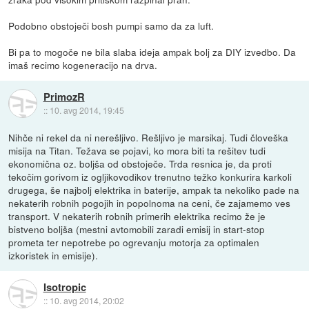
Podobno obstoječi bosh pumpi samo da za luft.
Bi pa to mogoče ne bila slaba ideja ampak bolj za DIY izvedbo. Da
imaš recimo kogeneracijo na drva.
PrimozR
::
10. avg 2014, 19:45
Nihče ni rekel da ni nerešljivo. Rešljivo je marsikaj. Tudi človeška
misija na Titan. Težava se pojavi, ko mora biti ta rešitev tudi
ekonomična oz. boljša od obstoječe. Trda resnica je, da proti
tekočim gorivom iz ogljikovodikov trenutno težko konkurira karkoli
drugega, še najbolj elektrika in baterije, ampak ta nekoliko pade na
nekaterih robnih pogojih in popolnoma na ceni, če zajamemo ves
transport. V nekaterih robnih primerih elektrika recimo že je
bistveno boljša (mestni avtomobili zaradi emisij in start-stop
prometa ter nepotrebe po ogrevanju motorja za optimalen
izkoristek in emisije).
Isotropic
::
10. avg 2014, 20:02