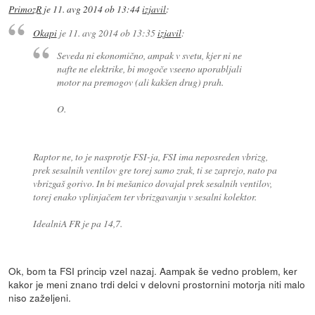
PrimozR
je
11. avg 2014 ob 13:44
izjavil
:
Okapi
je
11. avg 2014 ob 13:35
izjavil
:
Seveda ni ekonomično, ampak v svetu, kjer ni ne
nafte ne elektrike, bi mogoče vseeno uporabljali
motor na premogov (ali kakšen drug) prah.
O.
Raptor ne, to je nasprotje FSI-ja, FSI ima neposreden vbrizg,
prek sesalnih ventilov gre torej samo zrak, ti se zaprejo, nato pa
vbrizgaš gorivo. In bi mešanico dovajal prek sesalnih ventilov,
torej enako vplinjačem ter vbrizgavanju v sesalni kolektor.
IdealniA FR je pa 14,7.
Ok, bom ta FSI princip vzel nazaj. Aampak še vedno problem, ker
kakor je meni znano trdi delci v delovni prostornini motorja niti malo
niso zaželjeni.