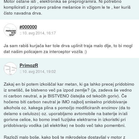
Motor ostane isti , elektronika se preprogramira. Ni potrebno
komplicirati z pripravo prašne mešanice in vžigom le te , ker kuriš
čisto navadna drva.
#000000
::
10. avg 2014, 16:17
Ja sam rabiš kurjača ker tole drva uplinit traja malo dlje, to bi mogl
dat našim policajem za interceptor vozila :)
PrimozR
::
10. avg 2014, 19:02
Zakaj en bi potem izkoiščal kar metan, ki ga lahko precej pridobimo
iz smetišč, še bistveno več pa izpod zemlje? (ja, zadeva še vedno
ni carbon neutral, a je BISTVENO čistejša od tekočih goriv). Če
hočemo biti carbon neutral je IMO najbolj smiselno pridobivanje
alkohola oz. kakega plina s pomočjo modificiranih encimov (da to
delamo s celulozo) oz. uporabljamo avtomobile na baterije in/ali
gorivne celice, ko bomo imeli fuzijske elektrarne in izkoristki pri
pridobivanju vodika (ali elektrike) ne bodo več tako pomembni.
Razloži malo bolje, kako boš te mikrodelce dostavljal v motor z