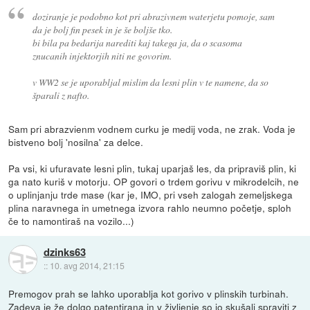
doziranje je podobno kot pri abrazivnem waterjetu pomoje, sam
da je bolj fin pesek in je še boljše tko.
bi bila pa bedarija narediti kaj takega ja, da o scasoma
znucanih injektorjih niti ne govorim.
v WW2 se je uporabljal mislim da lesni plin v te namene, da so
šparali z nafto.
Sam pri abrazvienm vodnem curku je medij voda, ne zrak. Voda je
bistveno bolj 'nosilna' za delce.
Pa vsi, ki ufuravate lesni plin, tukaj uparjaš les, da pripraviš plin, ki
ga nato kuriš v motorju. OP govori o trdem gorivu v mikrodelcih, ne
o uplinjanju trde mase (kar je, IMO, pri vseh zalogah zemeljskega
plina naravnega in umetnega izvora rahlo neumno početje, sploh
če to namontiraš na vozilo...)
dzinks63
::
10. avg 2014, 21:15
Premogov prah se lahko uporablja kot gorivo v plinskih turbinah.
Zadeva je že dolgo patentirana
in v življenje so jo skušali spraviti z