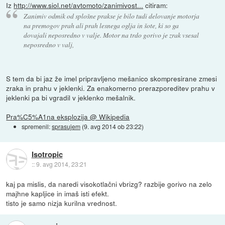
Iz
http://www.siol.net/avtomoto/zanimivost...
citiram:
Zanimiv odmik od splošne prakse je bilo tudi delovanje motorja
na premogov prah ali prah lesnega oglja in šote, ki so ga
dovajali neposredno v valje. Motor na trdo gorivo je zrak vsesal
neposredno v valj,
S tem da bi jaz že imel pripravljeno mešanico skompresirane zmesi
zraka in prahu v jeklenki. Za enakomerno prerazporeditev prahu v
jeklenki pa bi vgradil v jeklenko mešalnik.
Pra%C5%A1na eksplozija @ Wikipedia
spremenil:
sprasujem
(
9. avg 2014 ob 23:22
)
Isotropic
::
9. avg 2014, 23:21
kaj pa mislis, da naredi visokotlačni vbrizg? razbije gorivo na zelo
majhne kapljice in imaš isti efekt.
tisto je samo nizja kurilna vrednost.