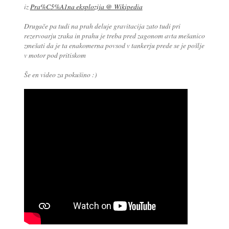
iz
Pra%C5%A1na eksplozija @ Wikipedia
Drugače pa tudi na prah deluje gravitacija zato tudi pri
rezervoarju zraka in prahu je treba pred zagonom avta mešanico
zmešati da je ta enakomerna povsod v tankerju prede se je pošlje
v motor pod pritiskom
Še en video za pokušino :)