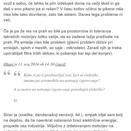
vozil s seboj, če lahko ta plin izdeluješ doma na večji skali in ga
daš v eno piksno pa si rešen? V času kotlov očitno te piksne mše
niso bile tako dovršene, zato tak sistem. Danes tega problema ni
več.
Če je pa že res na prah so bile pa prostornine in tolerance
takratnih motorjev toliko večje, da so zadeve lažje preživele na
prah. Pa emisije niso bile problem (glavni problem dizlov pri
emisijah, sploh v mestih, so saje - mikrodelci. Zaradi njih je treba
uporabljati filtre trdih delcev, ki poberejo kar lep del konjev).
Okapi
je
11. avg 2014 ob 14:10
izjavil
:
Kako si pa ti predstavljaš svet, kjer ni elektrike,
imamo pa avtomobile na notranje izgorevanje?
A za motor na notranje izgorevanje potrebuješ elektriko?
O.
Sicer ja (svečke, dandanašnji senzorji, itd.), ampak ciljal sem bolj
na dejstvo, da če naenkrat ostanemo brez električne energije,
propade vsa industrija. Vključno z izdelovanjem motorjev na
notranje izgorevanje (navkljub nekaterim precej sfaljenim