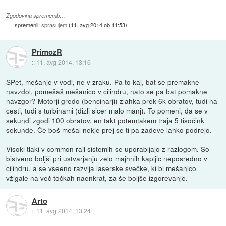
Zgodovina sprememb…
spremenil:
sprasujem
(
11. avg 2014 ob 11:53
)
PrimozR
::
11. avg 2014, 13:16
SPet, mešanje v vodi, ne v zraku. Pa to kaj, bat se premakne
navzdol, pomešaš mešanico v cilindru, nato se pa bat pomakne
navzgor? Motorji gredo (bencinarji) zlahka prek 6k obratov, tudi na
cesti, tudi s turbinami (dizli sicer malo manj). To pomeni, da se v
sekundi zgodi 100 obratov, en takt potemtakem traja 5 tisočink
sekunde. Če boš mešal nekje prej se ti pa zadeve lahko podrejo.
Visoki tlaki v common rail sistemih se uporabljajo z razlogom. So
bistveno boljši pri ustvarjanju zelo majhnih kapljic neposredno v
cilindru, a se vseeno razvija laserske svečke, ki bi mešanico
vžigale na več točkah naenkrat, za še boljše izgorevanje.
Arto
::
11. avg 2014, 13:24