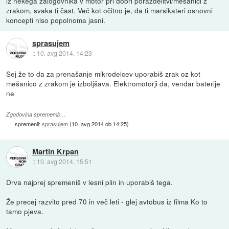
iz nekega zalogovnika v motor pri dobri porazdelitvi/mešanici z
zrakom, svaka ti čast. Več kot očitno je, da ti marsikateri osnovni
koncepti niso popolnoma jasni.
sprasujem
::
10. avg 2014, 14:23
Sej že to da za prenašanje mikrodelcev uporabiš zrak oz kot
mešanico z zrakom je izboljšava. Elektromotorji da, vendar baterije
ne
Zgodovina sprememb…
spremenil:
sprasujem
(
10. avg 2014 ob 14:25
)
Martin Krpan
::
10. avg 2014, 15:51
Drva najprej spremeniš v lesni plin in uporabiš tega.
Že precej razvito pred 70 in več leti - glej avtobus iz filma Ko to
tamo pjeva.