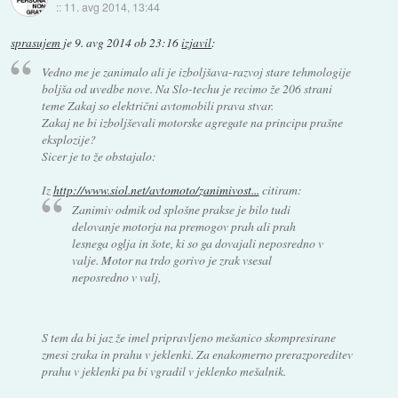
::
11. avg 2014, 13:44
sprasujem
je
9. avg 2014 ob 23:16
izjavil
:
Vedno me je zanimalo ali je izboljšava-razvoj stare tehmologije
boljša od uvedbe nove. Na Slo-techu je recimo že 206 strani
teme Zakaj so električni avtomobili prava stvar.
Zakaj ne bi izboljševali motorske agregate na principu prašne
eksplozije?
Sicer je to že obstajalo:
Iz
http://www.siol.net/avtomoto/zanimivost...
citiram:
Zanimiv odmik od splošne prakse je bilo tudi
delovanje motorja na premogov prah ali prah
lesnega oglja in šote, ki so ga dovajali neposredno v
valje. Motor na trdo gorivo je zrak vsesal
neposredno v valj,
S tem da bi jaz že imel pripravljeno mešanico skompresirane
zmesi zraka in prahu v jeklenki. Za enakomerno prerazporeditev
prahu v jeklenki pa bi vgradil v jeklenko mešalnik.