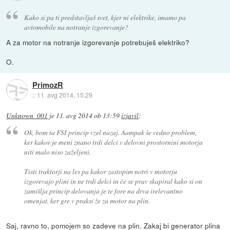
Kako si pa ti predstavljaš svet, kjer ni elektrike, imamo pa
avtomobile na notranje izgorevanje?
A za motor na notranje izgorevanje potrebuješ elektriko?
O.
PrimozR
::
11. avg 2014, 15:29
Unknown_001
je
11. avg 2014 ob 13:59
izjavil
:
Ok, bom ta FSI princip vzel nazaj. Aampak še vedno problem,
ker kakor je meni znano trdi delci v delovni prostornini motorja
niti malo niso zaželjeni.
Tisti traktorji na les pa kakor zastopim notri v motorju
izgorevajo plini in ne trdi delci in če se prav skapiral kako si on
zamišlja princip delovanja je te fore na drva irelevantno
omenjat, ker gre v praksi že za motor na plin.
Saj, ravno to, pomojem so zadeve na plin. Zakaj bi generator plina