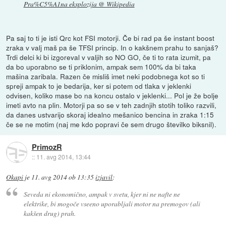
Pra%C5%A1na eksplozija @ Wikipedia
Pa saj to ti je isti Qrc kot FSI motorji. Če bi rad pa še instant boost
zraka v valj maš pa še TFSI princip. In o kakšnem prahu to sanjaš?
Trdi delci ki bi izgoreval v valjih so NO GO, če ti to rata izumit, pa
da bo uporabno se ti priklonim, ampak sem 100% da bi taka
mašina zaribala. Razen če misliš imet neki podobnega kot so ti
spreji ampak to je bedarija, ker si potem od tlaka v jeklenki
odvisen, koliko mase bo na koncu ostalo v jeklenki... Pol je že bolje
imeti avto na plin. Motorji pa so se v teh zadnjih stotih toliko razvili,
da danes ustvarijo skoraj idealno mešanico bencina in zraka 1:15
če se ne motim (naj me kdo popravi če sem drugo številko biksnil).
PrimozR
::
11. avg 2014, 13:44
Okapi
je
11. avg 2014 ob 13:35
izjavil
:
Seveda ni ekonomično, ampak v svetu, kjer ni ne nafte ne
elektrike, bi mogoče vseeno uporabljali motor na premogov (ali
kakšen drug) prah.