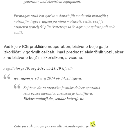
generator, and electrical equipment.
Premogov prah kot gorivo v današnjih modernih motorjih z
notranjim izgorevanjem pa nima možnosti, veliko bolj je
primeren zemeljski plin (katerega so še ogromne zaloge) ali celo
vodik.
Vodik je v ICE praktično neuporaben, bistveno bolje ga je
izkoriščati v gorivnih celicah. Imaš prednosti električnih vozil, sicer
z ne bistveno boljšim izkoristkom, a vseeno.
negotiator
je
10. avg 2014 ob 21:19
izjavil
:
sprasujem
je
10. avg 2014 ob 14:23
izjavil
:
Sej že to da za prenašanje mikrodelcev uporabiš
zrak oz kot mešanico z zrakom je izboljšava.
Elektromotorji da, vendar baterije ne
Zato pa čakamo na poceni ultra-kondenzatorje