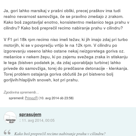
Ja, gori lahko marsikaj v prašni obliki, precej praškov ima tudi
realno nevarnost samovžiga, če se pravilno zmešajo z zrakom.
Kako boš zagotavljal enotno, konsistentno mešanico tega prahu v
cilindru? Kako boš preprečil recimo nabiranje prahu v cilindru?
V F1 pri 18k rpm recimo niso imeli težav, ki jih imajo zdaj pri turbo
motorjih, ki se v povprečju vrtijo le na 12k rpm. V cilindru po
izgorevanju vseeno lahko ostane nekaj neizgoretega goriva oz.
mešanice v nekem žepu, ki po zajemu svežega zraka in stiskanju
le tega (bistven podatek je, da zdaj uporabljajo turbine) lahko
privede do samovžiga, torej do predčasne detonacije - klenkanja.
Torej problem ostajanja goriva občutiš že pri bistveno bolj
gorljivih/hlapljivih snoveh, kot pri prahu.
Zgodovina sprememb…
spremenil:
PrimozR
(
10. avg 2014 ob 23:58
)
sprasujem
::
11. avg 2014, 00:05
Kako boš preprečil recimo nabiranje prahu v cilindru?