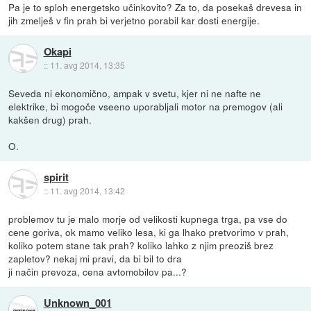
Pa je to sploh energetsko učinkovito? Za to, da posekaš drevesa in
jih zmelješ v fin prah bi verjetno porabil kar dosti energije.
Okapi
::
11. avg 2014, 13:35
Seveda ni ekonomično, ampak v svetu, kjer ni ne nafte ne
elektrike, bi mogoče vseeno uporabljali motor na premogov (ali
kakšen drug) prah.
O.
spirit
::
11. avg 2014, 13:42
problemov tu je malo morje od velikosti kupnega trga, pa vse do
cene goriva, ok mamo veliko lesa, ki ga lhako pretvorimo v prah,
koliko potem stane tak prah? koliko lahko z njim preoziš brez
zapletov? nekaj mi pravi, da bi bil to dra
ji način prevoza, cena avtomobilov pa...?
Unknown_001