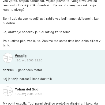
vse vprek, ampak zanalašč). Vojska pozna to. Večgorivni avti so
realnost v Braziliji ZDA, Švedski... Kje so problemi za vsakdanjo
rabo tu okrog?
Se mi zdi, da vse novejši avti rabijo vse bolj namenski bencin, kar
ni dobro.
Ja, draženje sodčkov je tudi razlog za to temo.
Pa pustimo plin, vodik, itd. Zanime me samo tisto kar lahko zlijem v
tank.
Vesoljc
::
20. avg 2005, 22:20
dozirnik + genericen motor
kaj je tezje naresti? imho dozirnik
Yohan del Sud
::
20. avg 2005, 22:28
My point exactly. Tudi parni stroji so pretežno dizajnirani tako, da