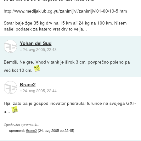
http://www.medijaklub.cg.yu/zanimljivi/zanimljivi01-00/19-5.htm
Stvar baje žge 35 kg drv na 15 km ali 24 kg na 100 km. Nisem
našel podatek za katero vrst drv to velja...
Yohan del Sud
::
24. avg 2005, 22:43
Bemtiš. Ne gre. Vhod v tank je širok 3 cm, povprečno poleno pa
več kot 10 cm.
Brane2
::
24. avg 2005, 22:44
Hja, zato pa je gospod inovator prišraufal furunče na svojega GXF-
a...
Zgodovina sprememb…
spremenil:
Brane2
(
24. avg 2005 ob 22:45
)