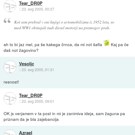
Tear_DR0P
::
23. avg 2005, 00:37
Kot sem prebral v eni knjigi o avtomobilizmu iz 1952 leta, so
med WW1 obstajali tudi diesel motorji na premogov prah.
ah to bi jaz mel, pa še kakega črnca, da mi not šafla
Kaj pa če
daš not žagovino?
Vesoljc
::
23. avg 2005, 01:31
resnost!
Tear_DR0P
::
23. avg 2005, 09:01
OK js verjamem v ta post in mi je zanimiva ideja, sam žaguna pa
priznam da je bla zajebancija
Azrael