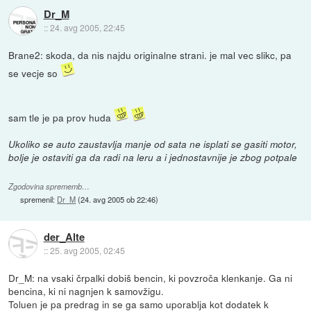
Dr_M
::
24. avg 2005, 22:45
Brane2: skoda, da nis najdu originalne strani. je mal vec slikc, pa
se vecje so
sam tle je pa prov huda
Ukoliko se auto zaustavlja manje od sata ne isplati se gasiti motor,
bolje je ostaviti ga da radi na leru a i jednostavnije je zbog potpale
Zgodovina sprememb…
spremenil:
Dr_M
(
24. avg 2005 ob 22:46
)
der_Alte
::
25. avg 2005, 02:45
Dr_M: na vsaki črpalki dobiš bencin, ki povzroča klenkanje. Ga ni
bencina, ki ni nagnjen k samovžigu.
Toluen je pa predrag in se ga samo uporablja kot dodatek k