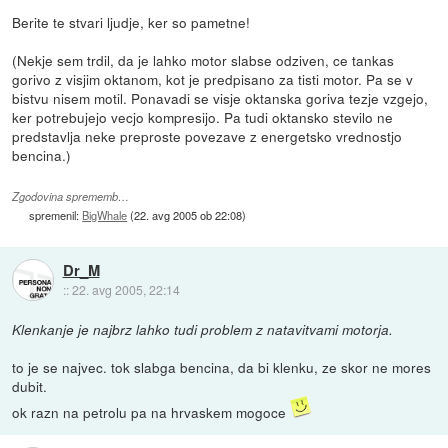
Berite te stvari ljudje, ker so pametne!
(Nekje sem trdil, da je lahko motor slabse odziven, ce tankas
gorivo z visjim oktanom, kot je predpisano za tisti motor. Pa se v
bistvu nisem motil. Ponavadi se visje oktanska goriva tezje vzgejo,
ker potrebujejo vecjo kompresijo. Pa tudi oktansko stevilo ne
predstavlja neke preproste povezave z energetsko vrednostjo
bencina.)
Zgodovina sprememb…
spremenil:
BigWhale
(
22. avg 2005 ob 22:08
)
Dr_M
::
22. avg 2005, 22:14
Klenkanje je najbrz lahko tudi problem z natavitvami motorja.
to je se najvec. tok slabga bencina, da bi klenku, ze skor ne mores
dubit.
ok razn na petrolu pa na hrvaskem mogoce