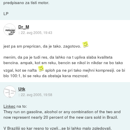
predpisano za tisti motor.
LP
Dr_M
::
22. avg 2005, 19:43
jest pa sm preprican, da je tako. zagotovo.
menim, da pa je tudi res, da lahko na t upliva slaba kvaliteta
bencina. ampak, kot sm reku, bencin se nikol in nikdar ne bo tako
vzgal, kot se nafta
sploh pa ne pri tako mejhni kompresiji. ce bi
blo 100:1, bi se reku da obstaja ksna moznost.
Utk
::
22. avg 2005, 19:58
Linkec
na to:
They run on gasoline, alcohol or any combination of the two and
now represent nearly 20 percent of the new cars sold in Brazil.
V Braziliji so kar resno to vzeli...se bi lahko malo zgledovali.