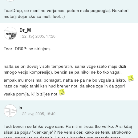
TearDrop, ce meni ne verjames, potem malo pogooglaj. Nekateri
motorji dejansko so multi fuel. :)
Dr_M
::
22. avg 2005, 17:26
Tear_DR0P: se strinjam.
nafta se pri dovolj visoki temperatiru sama vzge (zato majo dizli
mnogo vecjo kompresijo), bencin se pa nikol ne bo tko vzgal,
ampak mu mors mal pomagat. nafta se pa ne bo vzgala z iskro.
razn ce majo tanki ksn hud brener not, da skos zge in da zgori
vsaka pomija, ki jo zlijes not
b
::
22. avg 2005, 18:40
Tudi bencin se lahko vzge sam. Pa niti ni treba tko veliko. A si kdaj
slisal za pojav "klenkanje"? Ne vem sicer, kako se temu strokovno
rece, ampak to se dogaja, ko se v bencinskem motorju zmes