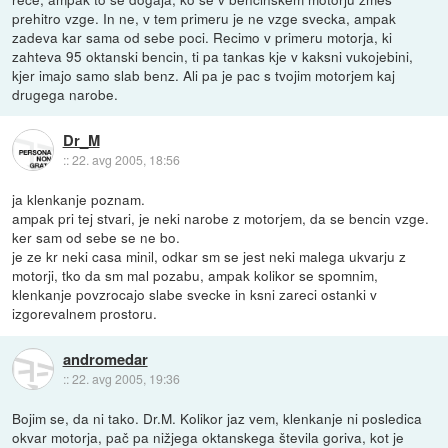
prehitro vzge. In ne, v tem primeru je ne vzge svecka, ampak
zadeva kar sama od sebe poci. Recimo v primeru motorja, ki
zahteva 95 oktanski bencin, ti pa tankas kje v kaksni vukojebini,
kjer imajo samo slab benz. Ali pa je pac s tvojim motorjem kaj
drugega narobe.
Dr_M
::
22. avg 2005, 18:56
ja klenkanje poznam.
ampak pri tej stvari, je neki narobe z motorjem, da se bencin vzge.
ker sam od sebe se ne bo.
je ze kr neki casa minil, odkar sm se jest neki malega ukvarju z
motorji, tko da sm mal pozabu, ampak kolikor se spomnim,
klenkanje povzrocajo slabe svecke in ksni zareci ostanki v
izgorevalnem prostoru.
andromedar
::
22. avg 2005, 19:36
Bojim se, da ni tako. Dr.M. Kolikor jaz vem, klenkanje ni posledica
okvar motorja, pač pa nižjega oktanskega števila goriva, kot je