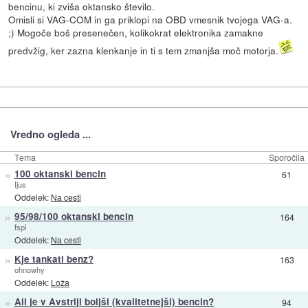
bencinu, ki zviša oktansko število.
Omisli si VAG-COM in ga priklopi na OBD vmesnik tvojega VAG-a.
;) Mogoče boš presenečen, kolikokrat elektronika zamakne
predvžig, ker zazna klenkanje in ti s tem zmanjša moč motorja.
Vredno ogleda ...
Tema
Sporočila
»
100 oktanski bencin
61
Ijus
Oddelek:
Na cesti
»
95/98/100 oktanski bencin
164
fspl
Oddelek:
Na cesti
»
Kje tankati benz?
163
ohnowhy
Oddelek:
Loža
»
Ali je v Avstriji boljši (kvalitetnejši) bencin?
94