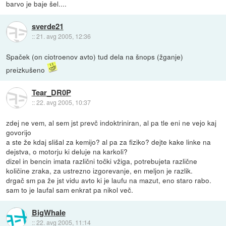
barvo je baje šel....
sverde21
::
21. avg 2005, 12:36
Spaček (on ciotroenov avto) tud dela na šnops (žganje)
preizkušeno
Tear_DR0P
::
22. avg 2005, 10:37
zdej ne vem, al sem jst prevč indoktriniran, al pa tle eni ne vejo kaj
govorijo
a ste že kdaj slišal za kemijo? al pa za fiziko? dejte kake linke na
dejstva, o motorju ki deluje na karkoli?
dizel in bencin imata različni točki vžiga, potrebujeta različne
količine zraka, za ustrezno izgorevanje, en meljon je razlik.
drgač sm pa že jst vidu avto ki je laufu na mazut, eno staro rabo.
sam to je laufal sam enkrat pa nikol več.
BigWhale
::
22. avg 2005, 11:14