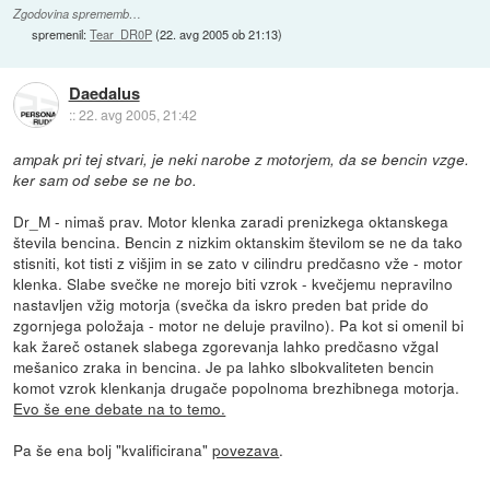
Zgodovina sprememb…
spremenil:
Tear_DR0P
(
22. avg 2005 ob 21:13
)
Daedalus
::
22. avg 2005, 21:42
ampak pri tej stvari, je neki narobe z motorjem, da se bencin vzge.
ker sam od sebe se ne bo.
Dr_M - nimaš prav. Motor klenka zaradi prenizkega oktanskega
števila bencina. Bencin z nizkim oktanskim številom se ne da tako
stisniti, kot tisti z višjim in se zato v cilindru predčasno vže - motor
klenka. Slabe svečke ne morejo biti vzrok - kvečjemu nepravilno
nastavljen vžig motorja (svečka da iskro preden bat pride do
zgornjega položaja - motor ne deluje pravilno). Pa kot si omenil bi
kak žareč ostanek slabega zgorevanja lahko predčasno vžgal
mešanico zraka in bencina. Je pa lahko slbokvaliteten bencin
komot vzrok klenkanja drugače popolnoma brezhibnega motorja.
Evo še ene debate na to temo.
Pa še ena bolj "kvalificirana"
povezava
.