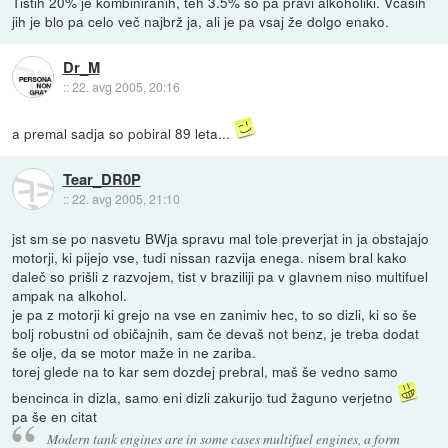
Tistih 20% je kombiniranih, teh 3.5% so pa pravi alkoholiki. Včasih
jih je blo pa celo več najbrž ja, ali je pa vsaj že dolgo enako.
Dr_M
::
22. avg 2005, 20:16
a premal sadja so pobiral 89 leta...
Tear_DR0P
::
22. avg 2005, 21:10
jst sm se po nasvetu BWja spravu mal tole preverjat in ja obstajajo
motorji, ki pijejo vse, tudi nissan razvija enega. nisem bral kako
daleč so prišli z razvojem, tist v braziliji pa v glavnem niso multifuel
ampak na alkohol.
je pa z motorji ki grejo na vse en zanimiv hec, to so dizli, ki so še
bolj robustni od običajnih, sam če devaš not benz, je treba dodat
še olje, da se motor maže in ne zariba.
torej glede na to kar sem dozdej prebral, maš še vedno samo
bencinca in dizla, samo eni dizli zakurijo tud žaguno verjetno
pa še en citat
Modern tank engines are in some cases multifuel engines, a form