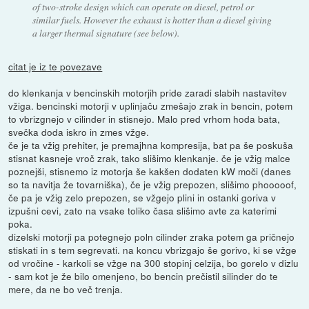
of two-stroke design which can operate on diesel, petrol or
similar fuels. However the exhaust is hotter than a diesel giving
a larger thermal signature (see below).
citat je iz te povezave
do klenkanja v bencinskih motorjih pride zaradi slabih nastavitev
vžiga. bencinski motorji v uplinjaču zmešajo zrak in bencin, potem
to vbrizgnejo v cilinder in stisnejo. Malo pred vrhom hoda bata,
svečka doda iskro in zmes vžge.
če je ta vžig prehiter, je premajhna kompresija, bat pa še poskuša
stisnat kasneje vroč zrak, tako slišimo klenkanje. če je vžig malce
poznejši, stisnemo iz motorja še kakšen dodaten kW moči (danes
so ta navitja že tovarniška), če je vžig prepozen, slišimo phooooof,
če pa je vžig zelo prepozen, se vžgejo plini in ostanki goriva v
izpušni cevi, zato na vsake toliko časa slišimo avte za katerimi
poka.
dizelski motorji pa potegnejo poln cilinder zraka potem ga pričnejo
stiskati in s tem segrevati. na koncu vbrizgajo še gorivo, ki se vžge
od vročine - karkoli se vžge na 300 stopinj celzija, bo gorelo v dizlu
- sam kot je že bilo omenjeno, bo bencin prečistil silinder do te
mere, da ne bo več trenja.