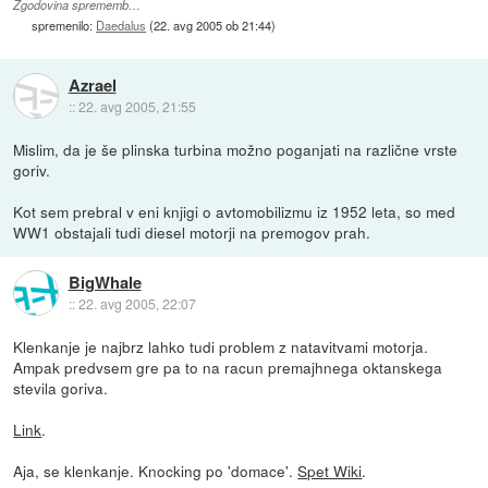
Zgodovina sprememb…
spremenilo:
Daedalus
(
22. avg 2005 ob 21:44
)
Azrael
::
22. avg 2005, 21:55
Mislim, da je še plinska turbina možno poganjati na različne vrste
goriv.
Kot sem prebral v eni knjigi o avtomobilizmu iz 1952 leta, so med
WW1 obstajali tudi diesel motorji na premogov prah.
BigWhale
::
22. avg 2005, 22:07
Klenkanje je najbrz lahko tudi problem z natavitvami motorja.
Ampak predvsem gre pa to na racun premajhnega oktanskega
stevila goriva.
Link
.
Aja, se klenkanje. Knocking po 'domace'.
Spet Wiki
.