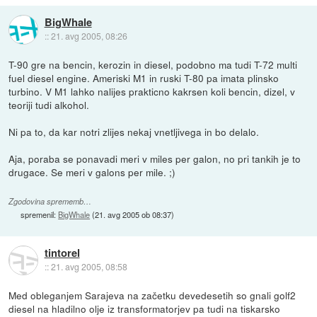
BigWhale
::
21. avg 2005, 08:26
T-90 gre na bencin, kerozin in diesel, podobno ma tudi T-72 multi
fuel diesel engine. Ameriski M1 in ruski T-80 pa imata plinsko
turbino. V M1 lahko nalijes prakticno kakrsen koli bencin, dizel, v
teoriji tudi alkohol.
Ni pa to, da kar notri zlijes nekaj vnetljivega in bo delalo.
Aja, poraba se ponavadi meri v miles per galon, no pri tankih je to
drugace. Se meri v galons per mile. ;)
Zgodovina sprememb…
spremenil:
BigWhale
(
21. avg 2005 ob 08:37
)
tintorel
::
21. avg 2005, 08:58
Med obleganjem Sarajeva na začetku devedesetih so gnali golf2
diesel na hladilno olje iz transformatorjev pa tudi na tiskarsko