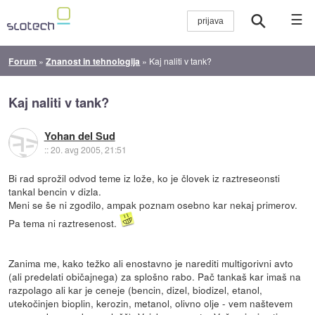
☰
Forum
»
Znanost in tehnologija
»
Kaj naliti v tank?
Kaj naliti v tank?
Yohan del Sud
::
20. avg 2005, 21:51
Bi rad sprožil odvod teme iz lože, ko je človek iz raztreseonsti
tankal bencin v dizla.
Meni se še ni zgodilo, ampak poznam osebno kar nekaj primerov.
Pa tema ni raztresenost.
Zanima me, kako težko ali enostavno je narediti multigorivni avto
(ali predelati običajnega) za splošno rabo. Pač tankaš kar imaš na
razpolago ali kar je ceneje (bencin, dizel, biodizel, etanol,
utekočinjen bioplin, kerozin, metanol, olivno olje - vem naštevem