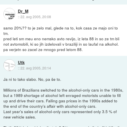
Dr_M
::
22. avg 2005, 20:08
samo 20%?? to je zelo mal, glede na to, kok casa ze majo oni to
tm.
pred leti sm meu eno nemsko avto revijo, iz leta 88 in so ze tm bli
not avtomobili, ki so jih izdelovali v braziliji in so laufal na alkohol.
pa verjetn so zacel ze mnogo pred letom 88.
Utk
::
22. avg 2005, 20:14
Ja ni to tako slabo. No, pa še to.
Millions of Brazilians switched to the alcohol-only cars in the 1980s,
but a 1989 shortage of alcohol left enraged motorists unable to fill
up and drive their cars. Falling gas prices in the 1990s added to
the end of the country's affair with alcohol-only cars.
Last year's sales of alcohol-only cars represented only 3.5 % of
new vehicle sales.