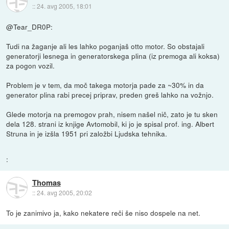
::
24. avg 2005, 18:01
@Tear_DR0P:
Tudi na žaganje ali les lahko poganjaš otto motor. So obstajali
generatorji lesnega in generatorskega plina (iz premoga ali koksa)
za pogon vozil.
Problem je v tem, da moč takega motorja pade za ~30% in da
generator plina rabi precej priprav, preden greš lahko na vožnjo.
Glede motorja na premogov prah, nisem našel nič, zato je tu sken
dela 128. strani iz knjige Avtomobil, ki jo je spisal prof. ing. Albert
Struna in je izšla 1951 pri založbi Ljudska tehnika.
:
Thomas
::
24. avg 2005, 20:02
To je zanimivo ja, kako nekatere reči še niso dospele na net.