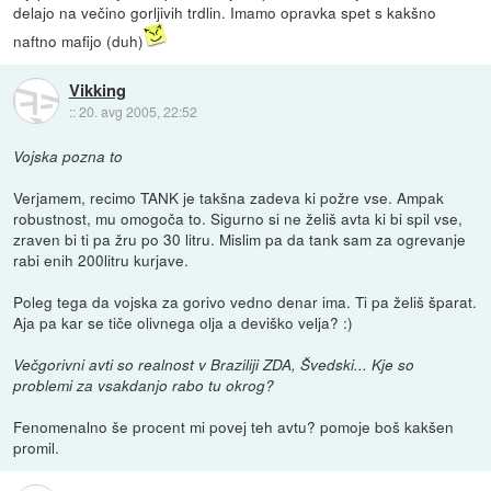
delajo na večino gorljivih trdlin. Imamo opravka spet s kakšno
naftno mafijo (duh)
Vikking
::
20. avg 2005, 22:52
Vojska pozna to
Verjamem, recimo TANK je takšna zadeva ki požre vse. Ampak
robustnost, mu omogoča to. Sigurno si ne želiš avta ki bi spil vse,
zraven bi ti pa žru po 30 litru. Mislim pa da tank sam za ogrevanje
rabi enih 200litru kurjave.
Poleg tega da vojska za gorivo vedno denar ima. Ti pa želiš šparat.
Aja pa kar se tiče olivnega olja a deviško velja? :)
Večgorivni avti so realnost v Braziliji ZDA, Švedski... Kje so
problemi za vsakdanjo rabo tu okrog?
Fenomenalno še procent mi povej teh avtu? pomoje boš kakšen
promil.