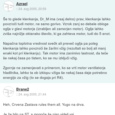
Azrael
::
24. avg 2005, 20:59
Še to glede klenkanja, Dr_M ima (vsaj delno) prav, klenkanje lahko
povzroči tudi motor, ne samo gorivo. Vzrok zanj so debele obloge
oglja v glavi motorja (izrabljen ali zamorjen motor). Oglje lahko
zviša najnižje oktansko število, ki ga zahteva motor, tudi do 5 enot.
Napačna toplotna vrednost svečk ali preveč oglja pa poleg
klenkanja lahko povzroči še žarilni vžig (rezultati so bolj ali manj
enaki kot pri klenkanju). Tak motor ima zanimivo lastnost, da teče
še nekaj časa po tistem, ko se mu izključi vžig.
Zgornje ne zamenjevati s primerom, ko se vrti motor ventilatorja
hladilnika, lahko ta ob izklopu vžiga še nekaj časa daje potrebno
energijo za vžig (to se dogaja pri R4).
Brane2
::
24. avg 2005, 21:44
Heh, Crvena Zastava rules them all. Yugo na drva.
Je že bilo na ST, a mogoče še niso videli vsi...