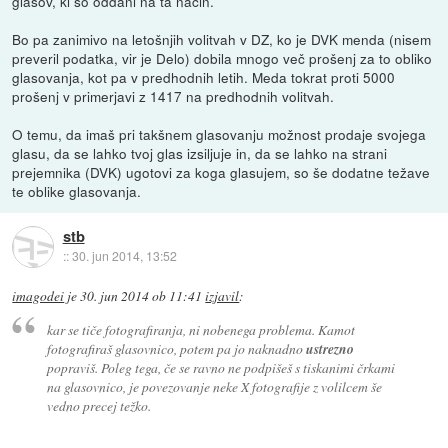
glasov, ki so oddani na ta način.
Bo pa zanimivo na letošnjih volitvah v DZ, ko je DVK menda (nisem
preveril podatka, vir je Delo) dobila mnogo več prošenj za to obliko
glasovanja, kot pa v predhodnih letih. Meda tokrat proti 5000
prošenj v primerjavi z 1417 na predhodnih volitvah.
O temu, da imaš pri takšnem glasovanju možnost prodaje svojega
glasu, da se lahko tvoj glas izsiljuje in, da se lahko na strani
prejemnika (DVK) ugotovi za koga glasujem, so še dodatne težave
te oblike glasovanja.
stb
::
30. jun 2014, 13:52
imagodei
je
30. jun 2014 ob 11:41
izjavil
:
kar se tiče fotografiranja, ni nobenega problema. Kamot
fotografiraš glasovnico, potem pa jo naknadno
ustrezno
popraviš. Poleg tega, če se ravno ne podpišeš s tiskanimi črkami
na glasovnico, je povezovanje neke X fotografije z volilcem še
vedno precej težko.