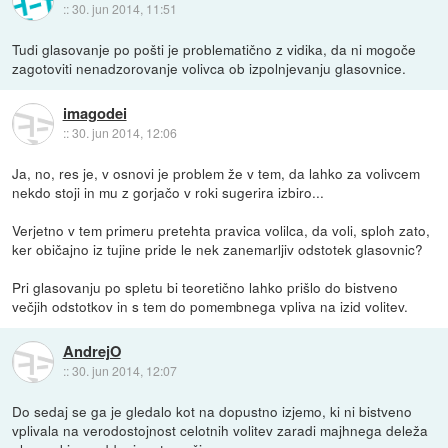
::
30. jun 2014, 11:51
Tudi glasovanje po pošti je problematično z vidika, da ni mogoče
zagotoviti nenadzorovanje volivca ob izpolnjevanju glasovnice.
imagodei
::
30. jun 2014, 12:06
Ja, no, res je, v osnovi je problem že v tem, da lahko za volivcem
nekdo stoji in mu z gorjačo v roki sugerira izbiro...
Verjetno v tem primeru pretehta pravica volilca, da voli, sploh zato,
ker običajno iz tujine pride le nek zanemarljiv odstotek glasovnic?
Pri glasovanju po spletu bi teoretično lahko prišlo do bistveno
večjih odstotkov in s tem do pomembnega vpliva na izid volitev.
AndrejO
::
30. jun 2014, 12:07
Do sedaj se ga je gledalo kot na dopustno izjemo, ki ni bistveno
vplivala na verodostojnost celotnih volitev zaradi majhnega deleža