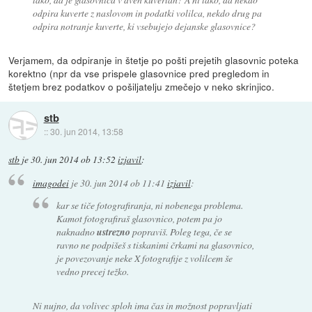
odpira kuverte z naslovom in podatki volilca, nekdo drug pa
odpira notranje kuverte, ki vsebujejo dejanske glasovnice?
Verjamem, da odpiranje in štetje po pošti prejetih glasovnic poteka
korektno (npr da vse prispele glasovnice pred pregledom in
štetjem brez podatkov o pošiljatelju zmečejo v neko skrinjico.
stb
::
30. jun 2014, 13:58
stb
je
30. jun 2014 ob 13:52
izjavil
:
imagodei
je
30. jun 2014 ob 11:41
izjavil
:
kar se tiče fotografiranja, ni nobenega problema.
Kamot fotografiraš glasovnico, potem pa jo
naknadno
ustrezno
popraviš. Poleg tega, če se
ravno ne podpišeš s tiskanimi črkami na glasovnico,
je povezovanje neke X fotografije z volilcem še
vedno precej težko.
Ni nujno, da volivec sploh ima čas in možnost popravljati