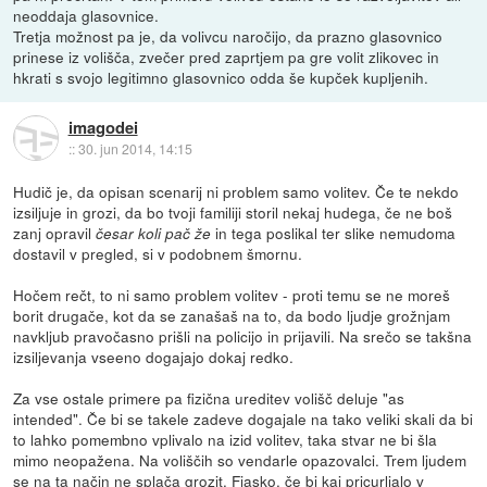
neoddaja glasovnice.
Tretja možnost pa je, da volivcu naročijo, da prazno glasovnico
prinese iz volišča, zvečer pred zaprtjem pa gre volit zlikovec in
hkrati s svojo legitimno glasovnico odda še kupček kupljenih.
imagodei
::
30. jun 2014, 14:15
Hudič je, da opisan scenarij ni problem samo volitev. Če te nekdo
izsiljuje in grozi, da bo tvoji familiji storil nekaj hudega, če ne boš
zanj opravil
in tega poslikal ter slike nemudoma
česar koli pač že
dostavil v pregled, si v podobnem šmornu.
Hočem rečt, to ni samo problem volitev - proti temu se ne moreš
borit drugače, kot da se zanašaš na to, da bodo ljudje grožnjam
navkljub pravočasno prišli na policijo in prijavili. Na srečo se takšna
izsiljevanja vseeno dogajajo dokaj redko.
Za vse ostale primere pa fizična ureditev volišč deluje "as
intended". Če bi se takele zadeve dogajale na tako veliki skali da bi
to lahko pomembno vplivalo na izid volitev, taka stvar ne bi šla
mimo neopažena. Na voliščih so vendarle opazovalci. Trem ljudem
se na ta način ne splača grozit. Fiasko, če bi kaj pricurljalo v