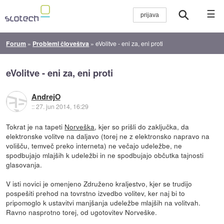
☰
Forum
»
Problemi človeštva
»
eVolitve - eni za, eni proti
eVolitve - eni za, eni proti
AndrejO
::
27. jun 2014, 16:29
Tokrat je na tapeti
Norveška
, kjer so prišli do zaključka, da
elektronske volitve na daljavo (torej ne z elektronsko napravo na
volišču, temveč preko interneta) ne večajo udeležbe, ne
spodbujajo mlajših k udeležbi in ne spodbujajo občutka tajnosti
glasovanja.
V isti novici je omenjeno Združeno kraljestvo, kjer se trudijo
pospešiti prehod na tovrstno izvedbo volitev, ker naj bi to
pripomoglo k ustavitvi manjšanja udeležbe mlajših na volitvah.
Ravno nasprotno torej, od ugotovitev Norveške.