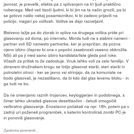
javnost, je prevelik, efekta pa z vplivanjem na tri ljudi praktično
nobenega. Med več tisoči ljudmi, ki bi jim na ta način grozili, pa bi
se gotovo našlo nekaj posameznikov, ki bi zadevo prijavili na
policijo, magari po volitvah. Volitve se dajo razveljavit.
Bistveno lažje pa do zlorab in vpliva na drugega volilca pride pri
glasovanju od doma, po internetu. Morda tudi ne s slabimi nameni -
partner voli SD namesto partnerke, ker je prepričan, da pozna
njeno izbiro (čeprav bi ona v popolni zasebnosti vseeno obkrožila
NSi) ali pa ji med samo izbiro kandidata/liste gleda pod roke.
Včasih za pritisk to že zadostuje. Vnuk lahko voli za celo familijo. V
zbranem družinskem krogu se lotijo glasovat starši, stari starši in
polnoletni otroci - ker se javno vsi strinjajo, da za komuniste ne
bodo glasovali, je nezaslišano, da bi kdo dal glas levemu bloku - in
ga tudi ne bo.
Da ne omenjamo raznih trojancev, keyloggerjev in podobnega, s
čimer lahko ukradeš glasove desettisočim - četudi omogočiš
večkratno glasovanje. Enostavno počakaš na npr. 18h, potem pa v
zadnji uri poženeš programček, s katerim kontroliraš zombi PC-je
in ponoviš glasovanje.
Zgodovina sprememb…