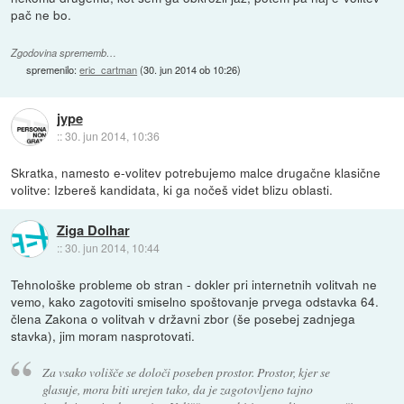
pač ne bo.
Zgodovina sprememb…
spremenilo:
eric_cartman
(
30. jun 2014 ob 10:26
)
jype
::
30. jun 2014, 10:36
Skratka, namesto e-volitev potrebujemo malce drugačne klasične
volitve: Izbereš kandidata, ki ga nočeš videt blizu oblasti.
Ziga Dolhar
::
30. jun 2014, 10:44
Tehnološke probleme ob stran - dokler pri internetnih volitvah ne
vemo, kako zagotoviti smiselno spoštovanje prvega odstavka 64.
člena Zakona o volitvah v državni zbor (še posebej zadnjega
stavka), jim moram nasprotovati.
Za vsako volišče se določi poseben prostor. Prostor, kjer se
glasuje, mora biti urejen tako, da je zagotovljeno tajno