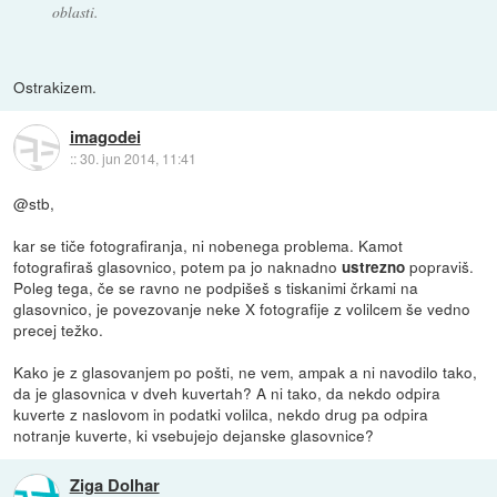
oblasti.
Ostrakizem.
imagodei
::
30. jun 2014, 11:41
@stb,
kar se tiče fotografiranja, ni nobenega problema. Kamot
fotografiraš glasovnico, potem pa jo naknadno
popraviš.
ustrezno
Poleg tega, če se ravno ne podpišeš s tiskanimi črkami na
glasovnico, je povezovanje neke X fotografije z volilcem še vedno
precej težko.
Kako je z glasovanjem po pošti, ne vem, ampak a ni navodilo tako,
da je glasovnica v dveh kuvertah? A ni tako, da nekdo odpira
kuverte z naslovom in podatki volilca, nekdo drug pa odpira
notranje kuverte, ki vsebujejo dejanske glasovnice?
Ziga Dolhar