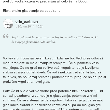
preljubi vodja kazensko preganjan ali celo že na Dobu.
Elektronsko glasovanje pa podpiram.
eric_cartman
::
30. jun 2014, 10:24
Jaz bi zelo rad šel na volitve... a kaj ko ne vidim niti 1 stranke, ki
bi mojega glasu bila tudi vredna.
Volitev s princom na belem konju nikdar ne bo. Vedno se odločaš
med "sranjem" in malo "manjšim sranjem". Če si pameten voliš
manjšega. Če ne greš na volitve pač tvegaš to, da je izvoljena
slabša stranka od teh dveh. Če voliš nekoga tretjega, ki tako ali
tako veš, da bo komaj prestopil parlamentarni prag, če sploh, pa si
praktično vrgel stran svoj glas.
Edit: Če bi bile e-volitve varne pred potencialnimi "hekerčki", ki bi
se radi pozabavali z varnostjo e-glasovanja, potem se z njimi
strinjam. Če se sistema ne da zagotoviti tako varnega, da se moj
glas lahko zlorabi in posledično razveljavi ali pa da moj glas gre
nekomu drugemu, kot sem ga obkrožil jaz, potem pa naj e-volitev