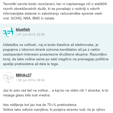
Teoretiki zarote bodo razočarani, ker ni napisanega nič o stališčih
raznih obveščevalnih služb, ki se ponašajo z razkritji o vdorih
informacijske sisteme in sabotiranju računalniške opreme vseh
vrst. GCHQ, NSA, BND in ostale.
bluefish
::
27. jun 2014, 22:39
Udeležba na volitvah, naj si bodo klasične ali elektronske, je
pogojena z izborom strank oziroma kandidatov ali pa z nekim
zastopanjem interesov posamezne družbene skupine. Razumljivo
torej, da take volitve same po sebi magično ne premagajo politične
apatije prebivalstva ali dela le tega.
MIHAc27
::
30. jun 2014, 08:54
Jaz bi zelo rad šel na volitve... a kaj ko ne vidim niti 1 stranke, ki bi
mojega glasu bila tudi vredna.
Isto mišljenje kot jaz ima še 70+% prebivalstva.
Volitve tako odloča manjšina, ki podpira stranko tudi, če je njihov