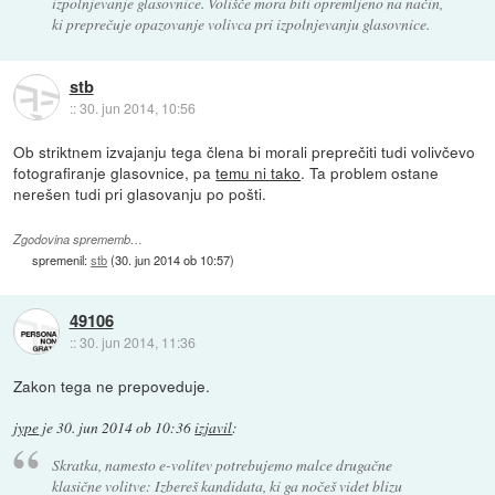
izpolnjevanje glasovnice. Volišče mora biti opremljeno na način,
ki preprečuje opazovanje volivca pri izpolnjevanju glasovnice.
stb
::
30. jun 2014, 10:56
Ob striktnem izvajanju tega člena bi morali preprečiti tudi volivčevo
fotografiranje glasovnice, pa
temu ni tako
. Ta problem ostane
nerešen tudi pri glasovanju po pošti.
Zgodovina sprememb…
spremenil:
stb
(
30. jun 2014 ob 10:57
)
49106
::
30. jun 2014, 11:36
Zakon tega ne prepoveduje.
jype
je
30. jun 2014 ob 10:36
izjavil
:
Skratka, namesto e-volitev potrebujemo malce drugačne
klasične volitve: Izbereš kandidata, ki ga nočeš videt blizu