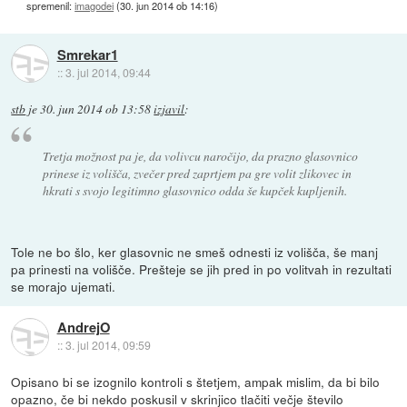
spremenil:
imagodei
(
30. jun 2014 ob 14:16
)
Smrekar1
::
3. jul 2014, 09:44
stb
je
30. jun 2014 ob 13:58
izjavil
:
Tretja možnost pa je, da volivcu naročijo, da prazno glasovnico
prinese iz volišča, zvečer pred zaprtjem pa gre volit zlikovec in
hkrati s svojo legitimno glasovnico odda še kupček kupljenih.
Tole ne bo šlo, ker glasovnic ne smeš odnesti iz volišča, še manj
pa prinesti na volišče. Prešteje se jih pred in po volitvah in rezultati
se morajo ujemati.
AndrejO
::
3. jul 2014, 09:59
Opisano bi se izognilo kontroli s štetjem, ampak mislim, da bi bilo
opazno, če bi nekdo poskusil v skrinjico tlačiti večje število