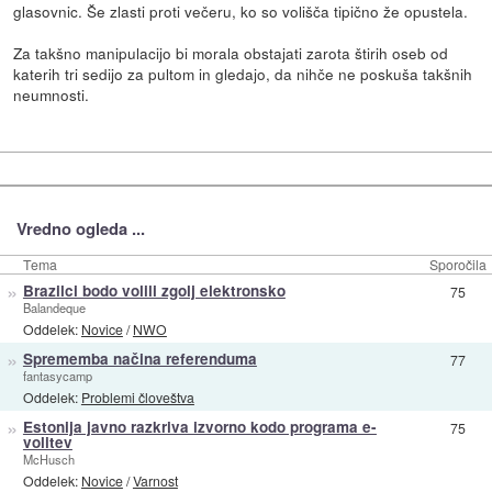
glasovnic. Še zlasti proti večeru, ko so volišča tipično že opustela.
Za takšno manipulacijo bi morala obstajati zarota štirih oseb od
katerih tri sedijo za pultom in gledajo, da nihče ne poskuša takšnih
neumnosti.
Vredno ogleda ...
Tema
Sporočila
»
Brazilci bodo volili zgolj elektronsko
75
Balandeque
Oddelek:
Novice
/
NWO
»
Sprememba načina referenduma
77
fantasycamp
Oddelek:
Problemi človeštva
»
Estonija javno razkriva izvorno kodo programa e-
75
volitev
McHusch
Oddelek:
Novice
/
Varnost