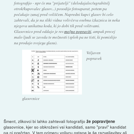
fotografijo - npr če mu "prijatelji" (delodajalec/ugrabitelj
otrok/kupovalec glasov...) posodijo fotoaparat, potem pa
počakajo zunaj pred voliščem. Napredni kupci glasov bi celo
zahtevali, da je na sliki vidna volivčeva osebna izkaznica in neka
njegova unikatna koda, ki jo dobi tik pred volitvami.
Glasovnico pred oddajo je res
možno popraviti
, ampak precej
malo ljudi se zaveda te možnosti (sploh pa ne tisti, ki pomislijo
na prodajo svojega glasu).
Veljaven
popravek
glasovnice
Šment, zlikovci bi lahko zahtevali fotografijo
že popravljene
glasovnice, kjer so obkroženi vsi kandidati, samo "pravi" kandidat
pa ni prečrtan. V tem primeru volivcu ostane le še razveljavitev ali