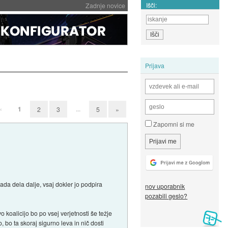
Išči:
Zadnje novice
Prijava
«
1
...
2
3
5
»
Zapomni si me
lada dela dalje, vsaj dokler jo podpira
nov uporabnik
pozabili geslo?
 koalicijo bo po vsej verjetnosti še težje
, bo ta skoraj sigurno leva in nič dosti