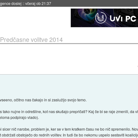
 umetne inteligence
::
včeraj ob 21:23
Predčasne volitve 2014
seeno, očitno nas čakajo in si zaslužijo svojo temo.
 tako nujne in odrešilne, kot nas skušajo prepričati? Kaj če bi se raje zmenili, da v
eloma podpirajo vlado).
i sicer nič narobe, problem je, ker se v tem kratkem času ne bo nič spremenilo. Novo
t obdržati obstoječo do rednih volitev. In tudi če bo nekomu uspelo sestaviti koalicijo