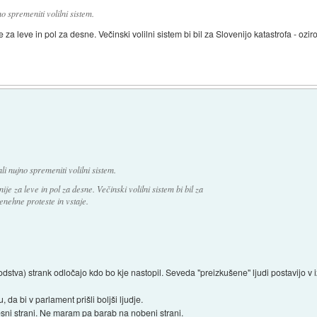
 spremeniti volilni sistem.
ije za leve in pol za desne. Večinski volilni sistem bi bil za Slovenijo katastrofa - o
i nujno spremeniti volilni sistem.
nije za leve in pol za desne. Večinski volilni sistem bi bil za
enehne proteste in vstaje.
. vodstva) strank odločajo kdo bo kje nastopil. Seveda "preizkušene" ljudi postavijo v i
 da bi v parlament prišli boljši ljudje.
sni strani. Ne maram pa barab na nobeni strani.