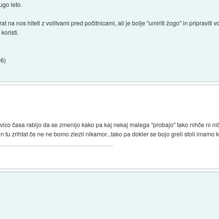
ugo leto.
at na nos hiteti z volitvami pred počitnicami, ali je bolje "umiriti žogo" in priprav
koristi.
06
)
ico časa rabijo da se zmenijo kako pa kaj nekaj malega "probajo" tako nihče ni nič
 in tu zrihtat če ne ne bomo zlezli nikamor...tako pa dokler se bojo greli stoli imamo