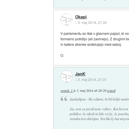
Okapi
::
3. maj 2014, 21:30
V parlamentu so itak v glavnem pajaci, ki vo
formalno potrdijo (ali zavrnejo). Z drugim
in katere stranke sodelujejo med seboj.
O.
JanK
::
3. maj 2014, 21:31
vostok_1
je
3. maj 2014 ob 20:20
izjavil
:
Apokalipsa - Slo edition, bi bil boljši naslo
Jaz sem za predčasne volitve. Kot berem 
politikov še nikoli ni bilo večje, še pose
stranka kot običajno. Not likely but anyw