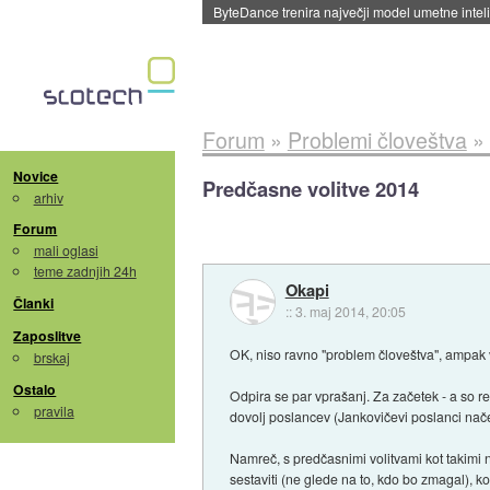
Spletne strani začele streči oglase za agente
Forum
»
Problemi človeštva
»
Novice
Predčasne volitve 2014
arhiv
Forum
mali oglasi
teme zadnjih 24h
Okapi
Članki
::
3. maj 2014, 20:05
Zaposlitve
OK, niso ravno "problem človeštva", ampak v
brskaj
Ostalo
Odpira se par vprašanj. Za začetek - a so res
pravila
dovolj poslancev (Jankovičevi poslanci nač
Namreč, s predčasnimi volitvami kot takimi n
sestaviti (ne glede na to, kdo bo zmagal), ko