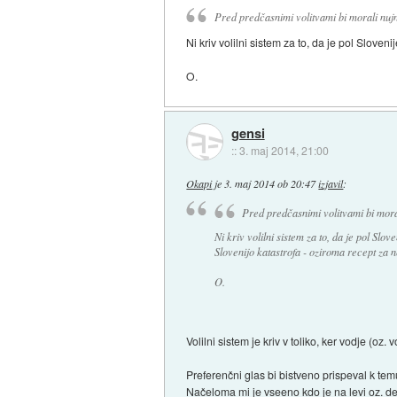
Pred predčasnimi volitvami bi morali nujno
Ni kriv volilni sistem za to, da je pol Sloven
O.
gensi
::
3. maj 2014, 21:00
Okapi
je
3. maj 2014 ob 20:47
izjavil
:
Pred predčasnimi volitvami bi moral
Ni kriv volilni sistem za to, da je pol Slove
Slovenijo katastrofa - oziroma recept za n
O.
Volilni sistem je kriv v toliko, ker vodje (oz
Preferenčni glas bi bistveno prispeval k temu,
Načeloma mi je vseeno kdo je na levi oz. de