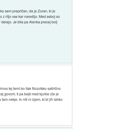
ako sem prepričan, da je Zoran, ki je
 z ritjo vse kar naredijo. Med seboj so
ar delajo. Je bila pa Alenka precej bolj
inos tej temi bo itak filozofsko satirično
aj govoril, ti pa bejš med kjurbe (če je
tam nekje. In niti ni izjem, ki bi jih lahko