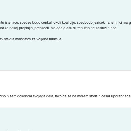
u iste face, spet se bodo cenkali okoli koalicije, spet bodo jeziček na tehtnici mar
kot že nekaj prejšnjih, preskočil. Mojega glasu si trenutno ne zasluži nihče.
tev števila mandatov za voljene funkcije.
vedno nisem dokončal svojega dela, tako da še ne morem storiti ničesar uporabnega