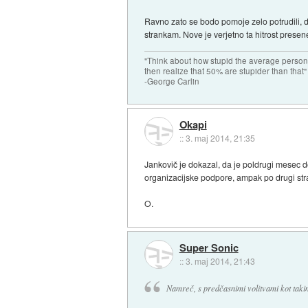
Ravno zato se bodo pomoje zelo potrudili, da
strankam. Nove je verjetno ta hitrost presene
"Think about how stupid the average person 
then realize that 50% are stupider than that"
-George Carlin
Okapi
::
3. maj 2014, 21:35
Jankovič je dokazal, da je poldrugi mesec d
organizacijske podpore, ampak po drugi stra
O.
Super Sonic
::
3. maj 2014, 21:43
Namreč, s predčasnimi volitvami kot takim