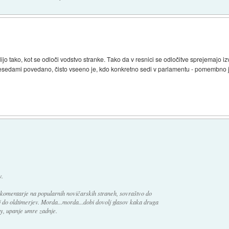
lijo tako, kot se odloči vodstvo stranke. Tako da v resnici se odločitve sprejemajo 
i besedami povedano, čisto vseeno je, kdo konkretno sedi v parlamentu - pomembno
v.
komentarje na popularnih novičarskih straneh, sovraštvo do
bej do oldtimerjev. Morda...morda...dobi dovolj glasov kaka druga
ay, upanje umre zadnje.