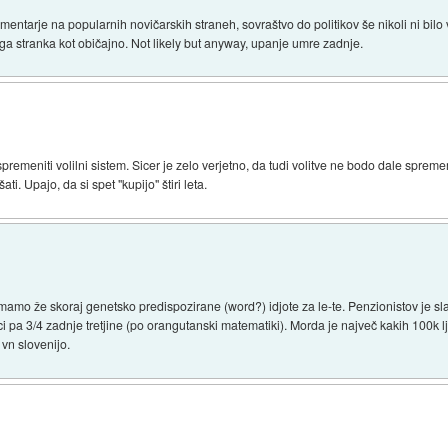
ntarje na popularnih novičarskih straneh, sovraštvo do politikov še nikoli ni bilo 
ga stranka kot običajno. Not likely but anyway, upanje umre zadnje.
premeniti volilni sistem. Sicer je zelo verjetno, da tudi volitve ne bodo dale sprem
ti. Upajo, da si spet "kupijo" štiri leta.
mamo že skoraj genetsko predispozirane (word?) idjote za le-te. Penzionistov je slab
i pa 3/4 zadnje tretjine (po orangutanski matematiki). Morda je največ kakih 100k lj
 vn slovenijo.