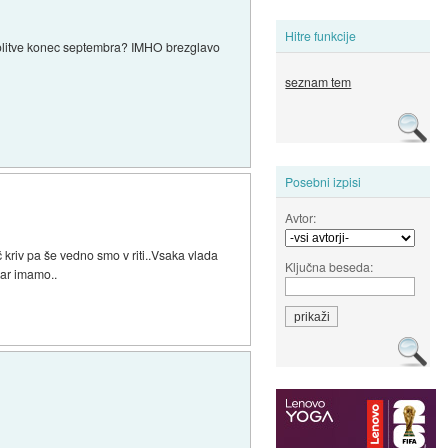
Hitre funkcije
iti volitve konec septembra? IMHO brezglavo
seznam tem
Posebni izpisi
Avtor:
 kriv pa še vedno smo v riti..Vsaka vlada
Ključna beseda:
 kar imamo..