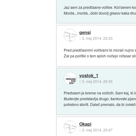
Jaz sem za predčasne volitve. Kot berem kome
Morda...morda...dobi dovolj glasov kaka dru
gensi
::
3. maj 2014, 20:33
Pred predčasnimi volitvami bi morali nujno s
Žal pa politiki o tem sploh nočejo ničesar sliša
vostok_1
::
3. maj 2014, 20:45
Predvsem je breme na volilcih. Sam kaj, ki i
študenjte predstavlja drugo, šankovski pjanc
potrebno storiti. Daleč premalo, da bi zvlekli
Okapi
::
3. maj 2014, 20:47