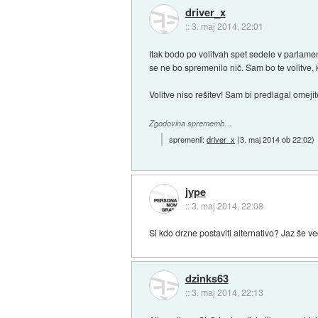
driver_x
::
3. maj 2014, 22:01
Itak bodo po volitvah spet sedele v parlament
se ne bo spremenilo nič. Sam bo te volitve, 
Volitve niso rešitev! Sam bi predlagal omeji
Zgodovina sprememb…
spremenil:
driver_x
(
3. maj 2014 ob 22:02
)
jype
::
3. maj 2014, 22:08
Si kdo drzne postaviti alternativo? Jaz še 
dzinks63
::
3. maj 2014, 22:13