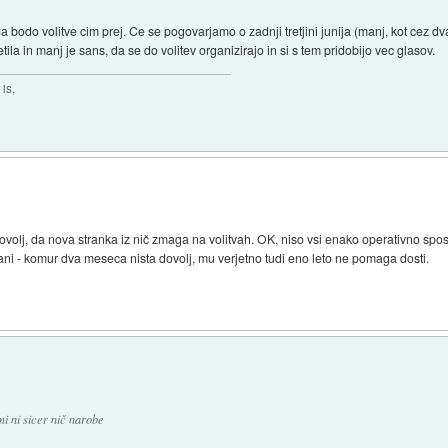
 bodo volitve cim prej. Ce se pogovarjamo o zadnji tretjini junija (manj, kot cez dv
tila in manj je sans, da se do volitev organizirajo in si s tem pridobijo vec glasov.
is,
ovolj, da nova stranka iz nič zmaga na volitvah. OK, niso vsi enako operativno spo
ni - komur dva meseca nista dovolj, mu verjetno tudi eno leto ne pomaga dosti.
i ni sicer nič narobe