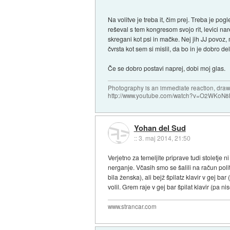
Na volitve je treba it, čim prej. Treba je p
reševal s tem kongresom svojo rit, levici na
skregani kot psi in mačke. Nej jih JJ povoz, m
čvrsta kot sem si mislil, da bo in je dobro de
Če se dobro postavi naprej, dobi moj glas.
Photography is an immediate reaction, drawi
http://www.youtube.com/watch?v=O2WKoN8
Yohan del Sud
::
3. maj 2014, 21:50
Verjetno za temeljite priprave tudi stoletje n
nerganje. Včasih smo se šalili na račun polit
bila ženska), ali bejž špilatz klavir v gej bar
volil. Grem raje v gej bar špilat klavir (pa n
www.strancar.com