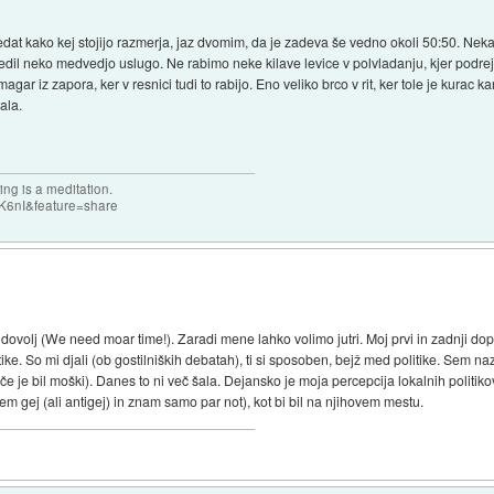
ogledat kako kej stojijo razmerja, jaz dvomim, da je zadeva še vedno okoli 50:50. Nek
redil neko medvedjo uslugo. Ne rabimo neke kilave levice v polvladanju, kjer podrejo
agar iz zapora, ker v resnici tudi to rabijo. Eno veliko brco v rit, ker tole je kurac k
lala.
ng is a meditation.
K6nI&feature=share
i dovolj (We need moar time!). Zaradi mene lahko volimo jutri. Moj prvi in zadnji dopr
ike. So mi djali (ob gostilniških debatah), ti si sposoben, bejž med politike. Sem naz
 (če je bil moški). Danes to ni več šala. Dejansko je moja percepcija lokalnih politikov 
isem gej (ali antigej) in znam samo par not), kot bi bil na njihovem mestu.