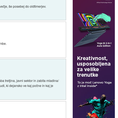
večje, še posebej do oldtimerjev.
embe.
a tretjina, javni sektor in zabita mladina/
udi, ki dejansko ve kaj počne in kaj je