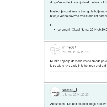
drugačna od te, ki smo jo imeli zadnje poldr
Naslednje vprašanje je timing. Je bolje na vr
hitenje vedno povzroči več škode kot naredi 
O.
spremenil:
Okapi
(
3. maj 2014 ob 20:
mihec87
::
3. maj 2014, 20:15
Ni tako najbolje da vlada večna zmeda polov
ki se takne ju/js pade in to bo treba pretrgat
vostok_1
::
3. maj 2014, 20:20
Apokalipsa - Slo edition, bi bil boljši naslov.