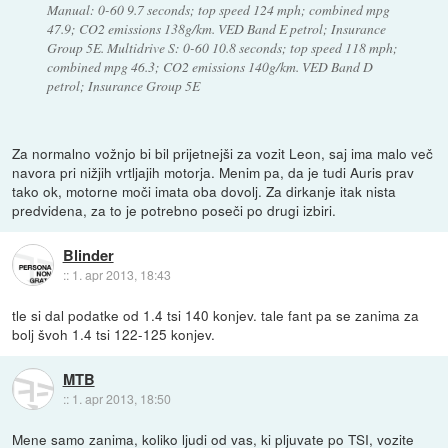
Manual: 0-60 9.7 seconds; top speed 124 mph; combined mpg
47.9; CO2 emissions 138g/km. VED Band E petrol; Insurance
Group 5E. Multidrive S: 0-60 10.8 seconds; top speed 118 mph;
combined mpg 46.3; CO2 emissions 140g/km. VED Band D
petrol; Insurance Group 5E
Za normalno vožnjo bi bil prijetnejši za vozit Leon, saj ima malo več
navora pri nižjih vrtljajih motorja. Menim pa, da je tudi Auris prav
tako ok, motorne moči imata oba dovolj. Za dirkanje itak nista
predvidena, za to je potrebno poseči po drugi izbiri.
Blinder
::
1. apr 2013, 18:43
tle si dal podatke od 1.4 tsi 140 konjev. tale fant pa se zanima za
bolj švoh 1.4 tsi 122-125 konjev.
MTB
::
1. apr 2013, 18:50
Mene samo zanima, koliko ljudi od vas, ki pljuvate po TSI, vozite