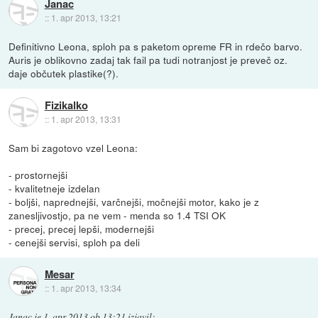
Janac
::
1. apr 2013, 13:21
Definitivno Leona, sploh pa s paketom opreme FR in rdečo barvo.
Auris je oblikovno zadaj tak fail pa tudi notranjost je preveč oz.
daje občutek plastike(?).
Fizikalko
::
1. apr 2013, 13:31
Sam bi zagotovo vzel Leona:
- prostornejši
- kvalitetneje izdelan
- boljši, naprednejši, varčnejši, močnejši motor, kako je z
zanesljivostjo, pa ne vem - menda so 1.4 TSI OK
- precej, precej lepši, modernejši
- cenejši servisi, sploh pa deli
Mesar
::
1. apr 2013, 13:34
Janac
je
1. apr 2013 ob 13:21
izjavil
: