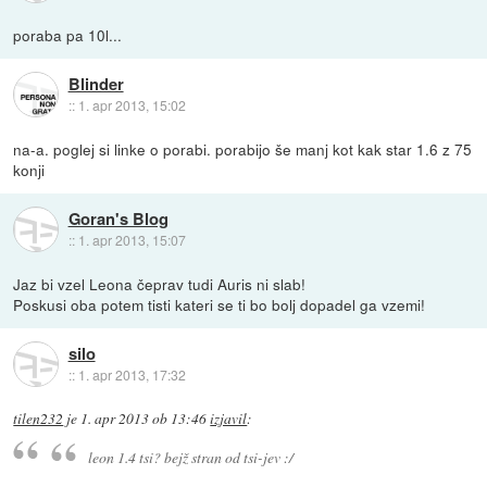
poraba pa 10l...
Blinder
::
1. apr 2013, 15:02
na-a. poglej si linke o porabi. porabijo še manj kot kak star 1.6 z 75
konji
Goran's Blog
::
1. apr 2013, 15:07
Jaz bi vzel Leona čeprav tudi Auris ni slab!
Poskusi oba potem tisti kateri se ti bo bolj dopadel ga vzemi!
silo
::
1. apr 2013, 17:32
tilen232
je
1. apr 2013 ob 13:46
izjavil
:
leon 1.4 tsi? bejž stran od tsi-jev :/