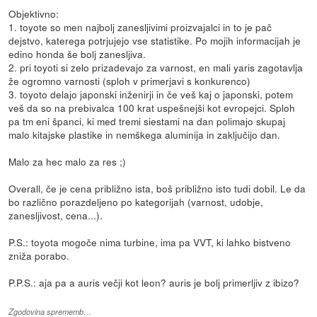
Objektivno:
1. toyote so men najbolj zanesljivimi proizvajalci in to je pač
dejstvo, katerega potrjujejo vse statistike. Po mojih informacijah je
edino honda še bolj zanesljiva.
2. pri toyoti si zelo prizadevajo za varnost, en mali yaris zagotavlja
že ogromno varnosti (sploh v primerjavi s konkurenco)
3. toyoto delajo japonski inženirji in če veš kaj o japonski, potem
veš da so na prebivalca 100 krat uspešnejši kot evropejci. Sploh
pa tm eni španci, ki med tremi siestami na dan polimajo skupaj
malo kitajske plastike in nemškega aluminija in zaključijo dan.
Malo za hec malo za res ;)
Overall, če je cena približno ista, boš približno isto tudi dobil. Le da
bo različno porazdeljeno po kategorijah (varnost, udobje,
zanesljivost, cena...).
P.S.: toyota mogoče nima turbine, ima pa VVT, ki lahko bistveno
zniža porabo.
P.P.S.: aja pa a auris večji kot leon? auris je bolj primerljiv z ibizo?
Zgodovina sprememb…