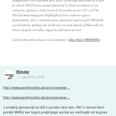
comparative test between new SEAT Leon and Mercedes A-Class
in which SEAT Leon stands ahead of A-Class in almost every
category, getting a total score of 41 points more (515 vs 474).
The German magazine highlights Leon's interior space
habitability, drive, transmission, emissions and even 0-100 km/h
acceleration, getting one tenth of a second ahead of Mercedes A-
Class, despite its cubic capacity and more power.
Link to the press release (in Germany):
http://bit.ly/WHbWFw
Blinder
::
1. apr 2013, 14:09
http://www.spritmonitor.de/en/overview/...
http://www.spritmonitor.de/en/overview/...
v prejšnji genearciji so bili s porabo tam tam. NO v resnici leon
porabi MANJ ker kupci prejšnjega aurisa so varčnejši od kupcev