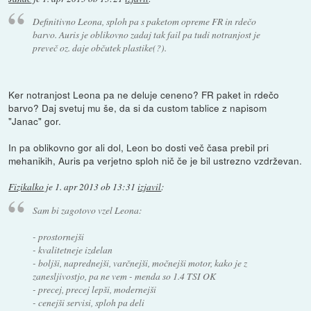
Definitivno Leona, sploh pa s paketom opreme FR in rdečo
barvo. Auris je oblikovno zadaj tak fail pa tudi notranjost je
preveč oz. daje občutek plastike(?).
Ker notranjost Leona pa ne deluje ceneno? FR paket in rdečo
barvo? Daj svetuj mu še, da si da custom tablice z napisom
"Janac" gor.
In pa oblikovno gor ali dol, Leon bo dosti več časa prebil pri
mehanikih, Auris pa verjetno sploh nič če je bil ustrezno vzdrževan.
Fizikalko
je
1. apr 2013 ob 13:31
izjavil
:
Sam bi zagotovo vzel Leona:
- prostornejši
- kvalitetneje izdelan
- boljši, naprednejši, varčnejši, močnejši motor, kako je z
zanesljivostjo, pa ne vem - menda so 1.4 TSI OK
- precej, precej lepši, modernejši
- cenejši servisi, sploh pa deli