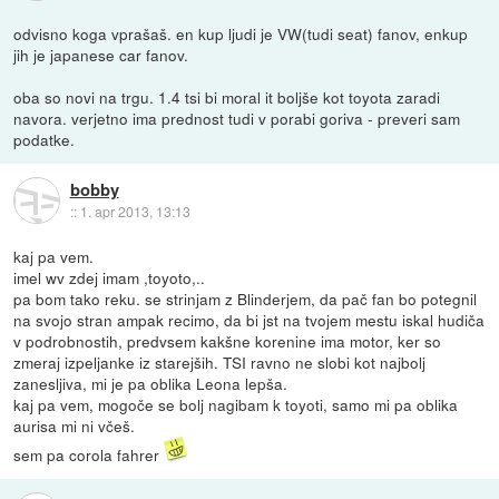
odvisno koga vprašaš. en kup ljudi je VW(tudi seat) fanov, enkup
jih je japanese car fanov.
oba so novi na trgu. 1.4 tsi bi moral it boljše kot toyota zaradi
navora. verjetno ima prednost tudi v porabi goriva - preveri sam
podatke.
bobby
::
1. apr 2013, 13:13
kaj pa vem.
imel wv zdej imam ,toyoto,..
pa bom tako reku. se strinjam z Blinderjem, da pač fan bo potegnil
na svojo stran ampak recimo, da bi jst na tvojem mestu iskal hudiča
v podrobnostih, predvsem kakšne korenine ima motor, ker so
zmeraj izpeljanke iz starejših. TSI ravno ne slobi kot najbolj
zanesljiva, mi je pa oblika Leona lepša.
kaj pa vem, mogoče se bolj nagibam k toyoti, samo mi pa oblika
aurisa mi ni včeš.
sem pa corola fahrer