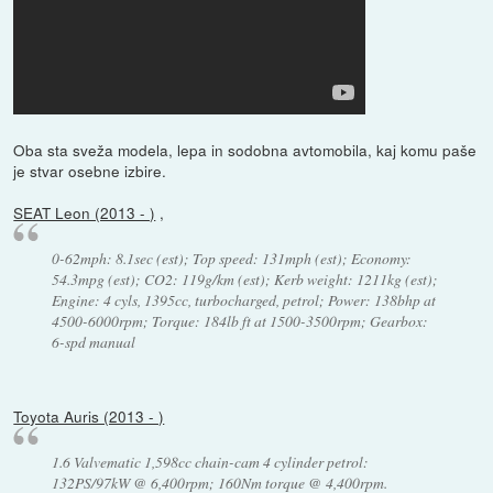
Oba sta sveža modela, lepa in sodobna avtomobila, kaj komu paše
je stvar osebne izbire.
SEAT Leon (2013 - )
,
0-62mph: 8.1sec (est); Top speed: 131mph (est); Economy:
54.3mpg (est); CO2: 119g/km (est); Kerb weight: 1211kg (est);
Engine: 4 cyls, 1395cc, turbocharged, petrol; Power: 138bhp at
4500-6000rpm; Torque: 184lb ft at 1500-3500rpm; Gearbox:
6-spd manual
Toyota Auris (2013 - )
1.6 Valvematic 1,598cc chain-cam 4 cylinder petrol:
132PS/97kW @ 6,400rpm; 160Nm torque @ 4,400rpm.