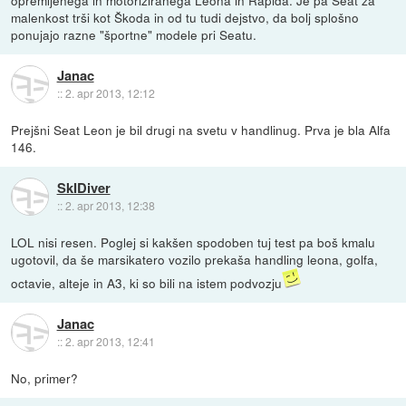
malenkost trši kot Škoda in od tu tudi dejstvo, da bolj splošno
ponujajo razne "športne" modele pri Seatu.
Janac
::
2. apr 2013, 12:12
Prejšni Seat Leon je bil drugi na svetu v handlinug. Prva je bla Alfa
146.
SkIDiver
::
2. apr 2013, 12:38
LOL nisi resen. Poglej si kakšen spodoben tuj test pa boš kmalu
ugotovil, da še marsikatero vozilo prekaša handling leona, golfa,
octavie, alteje in A3, ki so bili na istem podvozju
Janac
::
2. apr 2013, 12:41
No, primer?