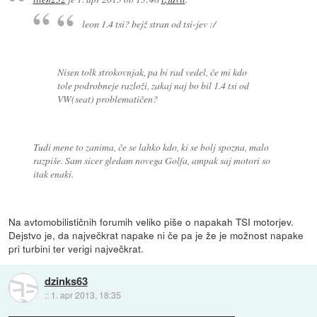
leon 1.4 tsi? bejž stran od tsi-jev :/
Nisen tolk strokovnjak, pa bi rad vedel, če mi kdo
tole podrobneje razloži, zakaj naj bo bil 1.4 tsi od
VW(seat) problematičen?
Tudi mene to zanima, če se lahko kdo, ki se bolj spozna, malo
razpiše. Sam sicer gledam novega Golfa, ampak saj motori so
itak enaki.
Na avtomobilističnih forumih veliko piše o napakah TSI motorjev.
Dejstvo je, da največkrat napake ni če pa je že je možnost napake
pri turbini ter verigi največkrat.
dzinks63
::
1. apr 2013, 18:35