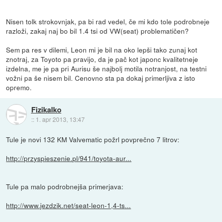
Nisen tolk strokovnjak, pa bi rad vedel, če mi kdo tole podrobneje
razloži, zakaj naj bo bil 1.4 tsi od VW(seat) problematičen?
Sem pa res v dilemi, Leon mi je bil na oko lepši tako zunaj kot
znotraj, za Toyoto pa pravijo, da je pač kot japonc kvalitetneje
izdelna, me je pa pri Aurisu še najbolj motila notranjost, na testni
vožni pa še nisem bil. Cenovno sta pa dokaj primerljiva z isto
opremo.
Fizikalko
::
1. apr 2013, 13:47
Tule je novi 132 KM Valvematic požrl povprečno 7 litrov:
http://przyspieszenie.pl/941/toyota-aur...
Tule pa malo podrobnejša primerjava:
http://www.jezdzik.net/seat-leon-1,4-ts...