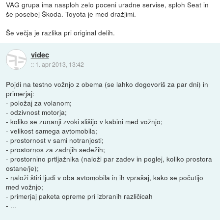
VAG grupa ima nasploh zelo poceni uradne servise, sploh Seat in
še posebej Škoda. Toyota je med dražjimi.
Še večja je razlika pri original delih.
videc
::
1. apr 2013, 13:42
Pojdi na testno vožnjo z obema (se lahko dogovoriš za par dni) in
primerjaj:
- položaj za volanom;
- odzivnost motorja;
- koliko se zunanji zvoki slišijo v kabini med vožnjo;
- velikost samega avtomobila;
- prostornost v sami notranjosti;
- prostornos za zadnjih sedežih;
- prostornino prtljažnika (naloži par zadev in poglej, koliko prostora
ostane/je);
- naloži štiri ljudi v oba avtomobila in ih vprašaj, kako se počutijo
med vožnjo;
- primerjaj paketa opreme pri izbranih različicah
- ...