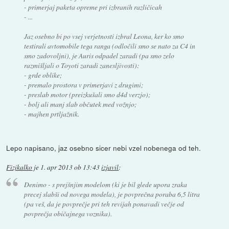
- primerjaj paketa opreme pri izbranih različicah
- ...
Jaz osebno bi po vsej verjetnosti izbral Leona, ker ko smo
testirali avtomobile tega ranga (odločili smo se nato za C4 in
smo zadovoljni), je Auris odpadel zaradi (pa smo zelo
razmišljali o Toyoti zaradi zanesljivosti):
- grde oblike;
- premalo prostora v primerjavi z drugimi;
- preslab motor (preizkušali smo d4d verzjo);
- bolj ali manj slab občutek med vožnjo;
- majhen prtljažnik.
Lepo napisano, jaz osebno sicer nebi vzel nobenega od teh.
Fizikalko
je
1. apr 2013 ob 13:43
izjavil
:
Denimo - s prejšnjim modelom (ki je bil glede upora zraka
precej slabši od novega modela), je povprečna poraba 6,5 litra
(pa veš, da je povprečje pri teh revijah ponavadi večje od
povprečja običajnega voznika).