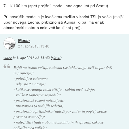
7.1 l/ 100 km (spet prejšnji model, analogno kot pri Seatu).
Pri novejših modelih je kvečjemu razlika v korist TSI-ja večja (mnjši
upor novega Leona, približno isti Aurisa, ki pa ima enak
atmosfreski motor s celo več konji kot prej).
Mesar
::
1. apr 2013, 13:46
videc
je
1. apr 2013 ob 13:42
izjavil
:
Pojdi na testno vožnjo z obema (se lahko dogovoriš za par dni)
in primerjaj:
- položaj za volanom;
- odzivnost motorja;
- koliko se zunanji zvoki slišijo v kabini med vožnjo;
- velikost samega avtomobila;
- prostornost v sami notranjosti;
- prostornos za zadnjih sedežih;
- prostornino prtljažnika (naloži par zadev in poglej, koliko
prostora ostane/je);
- naloži štiri ljudi v oba avtomobila in ih vprašaj, kako se
počutijo med vožnjo;