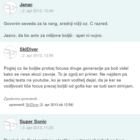
Janac
::
2. apr 2013, 12:49
Govorim seveda za ta rang, srednji nižji oz. C razred.
Jasno, da bo avto za milijone boljši - spet ni nujno.
SkIDiver
::
2. apr 2013, 12:56
Poglej oz še boljše probaj focusa druge generacije pa boš videl
kako se nese skozi zavoje. To je zgolj en primer. Ne najdem pa
sedaj testa na youtube, ko je sam voditelj dejal, da je kar se
vodljivosti tiče focus precej boljši od golfa kar se tudi sam strinjam.
Zgodovina sprememb…
spremenil:
SkIDiver
(
2. apr 2013 ob 12:56
)
Super Sonic
::
3. apr 2013, 11:23
Bi rekel, da Seat mal tepe plastika v notranjosti (nikoli ne bom