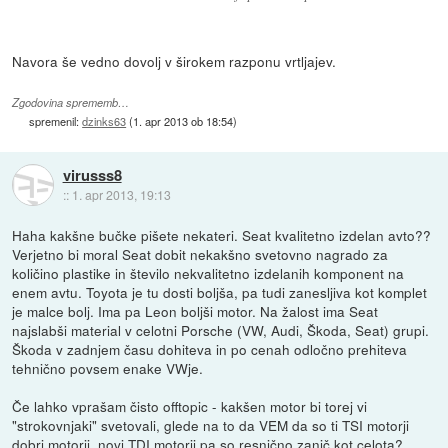
Navora še vedno dovolj v širokem razponu vrtljajev.
Zgodovina sprememb…
spremenil:
dzinks63
(
1. apr 2013 ob 18:54
)
virusss8
::
1. apr 2013, 19:13
Haha kakšne bučke pišete nekateri. Seat kvalitetno izdelan avto??
Verjetno bi moral Seat dobit nekakšno svetovno nagrado za
količino plastike in število nekvalitetno izdelanih komponent na
enem avtu. Toyota je tu dosti boljša, pa tudi zanesljiva kot komplet
je malce bolj. Ima pa Leon boljši motor. Na žalost ima Seat
najslabši material v celotni Porsche (VW, Audi, Škoda, Seat) grupi.
Škoda v zadnjem času dohiteva in po cenah odločno prehiteva
tehnično povsem enake VWje.
Če lahko vprašam čisto offtopic - kakšen motor bi torej vi
"strokovnjaki" svetovali, glede na to da VEM da so ti TSI motorji
dobri motorji, novi TDI motorji pa so resnično zanič kot celota?