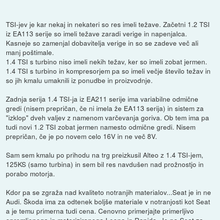
TSI-jev je kar nekaj in nekateri so res imeli težave. Začetni 1.2 TSI
iz EA113 serije so imeli težave zaradi verige in napenjalca.
Kasneje so zamenjal dobavitelja verige in so se zadeve več ali
manj poštimale.
1.4 TSI s turbino niso imeli nekih težav, ker so imeli zobat jermen.
1.4 TSI s turbino in kompresorjem pa so imeli večje število težav in
so jih kmalu umaknili iz ponudbe in proizvodnje.
Zadnja serija 1.4 TSI-ja iz EA211 serije ima variabilne odmične
gredi (nisem prepričan, če ni imela že EA113 serija) in sistem za
"izklop" dveh valjev z namenom varčevanja goriva. Ob tem ima pa
tudi novi 1.2 TSI zobat jermen namesto odmične gredi. Nisem
prepričan, če je po novem celo 16V in ne več 8V.
Sam sem kmalu po prihodu na trg preizkusil Alteo z 1.4 TSI-jem,
125KS (samo turbina) in sem bil res navdušen nad prožnostjo in
porabo motorja.
Kdor pa se zgraža nad kvaliteto notranjih materialov...Seat je in ne
Audi. Škoda ima za odtenek boljše materiale v notranjosti kot Seat
a je temu primerna tudi cena. Cenovno primerjajte primerljivo
opremljenega in motoriziranega Leona in Rapida. Je pa Seat za