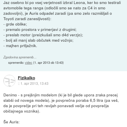
Jaz osebno bi po vsej verjetnosti izbral Leona, ker ko smo testirali
avtomobile tega ranga (odločili smo se nato za C4 in smo
zadovoljni), je Auris odpadel zaradi (pa smo zelo razmišljali o
Toyoti zaradi zanesljivosti):
- grde oblike;
- premalo prostora v primerjavi z drugimi;
- preslab motor (preizkušali smo d4d verzjo);
- bolj ali manj slab občutek med vožnjo;
- majhen prtljažnik.
Zgodovina sprememb…
spremenilo:
videc
(
1. apr 2013 ob 13:43
)
Fizikalko
::
1. apr 2013, 13:43
Denimo - s prejšnjim modelom (ki je bil glede upora zraka precej
slabši od novega modela), je povprečna poraba 6,5 litra (pa veš,
da je povprečje pri teh revijah ponavadi večje od povprečja
običajnega voznika).
Še Auris: