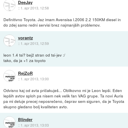
DeeJay
::
1. apr 2013, 12:58
Definitivno Toyota. Jaz imam Avensisa l.2006 2.2 150KM diesel in
do zdej samo redni servisi brez najmanjših problemov.
vorantz
::
1. apr 2013, 12:59
leon 1.4 tsi? bejž stran od tsi-jev :/
tako, da ja +1 za toyoto
RejZoR
::
1. apr 2013, 13:00
Odvisno kaj od avta pričakuješ... Oblikovno mi je Leon lepši. Eden
lepših avtov sploh pa nisem nek velik fan VAG grupe. Ta novi Auris
pa mi deluje precej neposrečeno, čeprav sem siguren, da je Toyota
skupno gledano bolj kvaliteten avto.
Blinder
::
1. apr 2013, 13:03