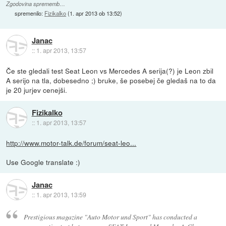
Zgodovina sprememb…
spremenilo:
Fizikalko
(
1. apr 2013 ob 13:52
)
Janac
::
1. apr 2013, 13:57
Če ste gledali test Seat Leon vs Mercedes A serija(?) je Leon zbil
A serijo na tla, dobesedno ;) bruke, še posebej če gledaš na to da
je 20 jurjev cenejši.
Fizikalko
::
1. apr 2013, 13:57
http://www.motor-talk.de/forum/seat-leo...
Use Google translate :)
Janac
::
1. apr 2013, 13:59
Prestigious magazine "Auto Motor und Sport" has conducted a