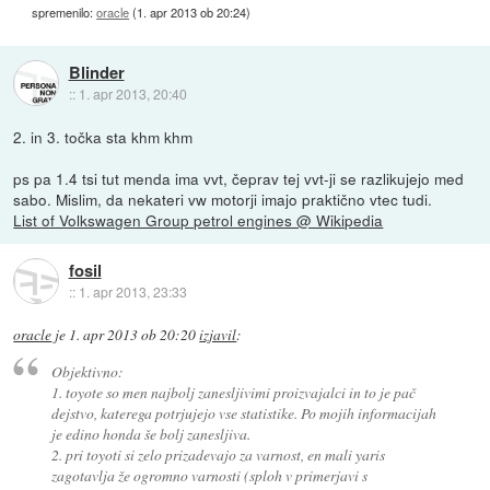
spremenilo:
oracle
(
1. apr 2013 ob 20:24
)
Blinder
::
1. apr 2013, 20:40
2. in 3. točka sta khm khm
ps pa 1.4 tsi tut menda ima vvt, čeprav tej vvt-ji se razlikujejo med
sabo. Mislim, da nekateri vw motorji imajo praktično vtec tudi.
List of Volkswagen Group petrol engines @ Wikipedia
fosil
::
1. apr 2013, 23:33
oracle
je
1. apr 2013 ob 20:20
izjavil
:
Objektivno:
1. toyote so men najbolj zanesljivimi proizvajalci in to je pač
dejstvo, katerega potrjujejo vse statistike. Po mojih informacijah
je edino honda še bolj zanesljiva.
2. pri toyoti si zelo prizadevajo za varnost, en mali yaris
zagotavlja že ogromno varnosti (sploh v primerjavi s