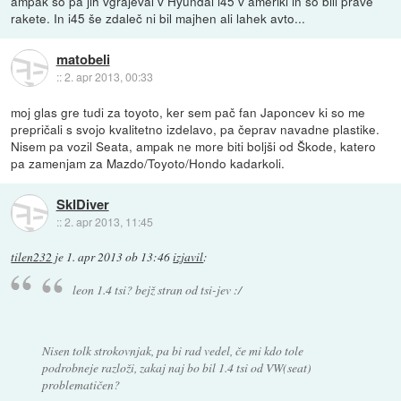
ampak so pa jih vgrajeval v Hyundai i45 v ameriki in so bili prave
rakete. In i45 še zdaleč ni bil majhen ali lahek avto...
matobeli
::
2. apr 2013, 00:33
moj glas gre tudi za toyoto, ker sem pač fan Japoncev ki so me
prepričali s svojo kvalitetno izdelavo, pa čeprav navadne plastike.
Nisem pa vozil Seata, ampak ne more biti boljši od Škode, katero
pa zamenjam za Mazdo/Toyoto/Hondo kadarkoli.
SkIDiver
::
2. apr 2013, 11:45
tilen232
je
1. apr 2013 ob 13:46
izjavil
:
leon 1.4 tsi? bejž stran od tsi-jev :/
Nisen tolk strokovnjak, pa bi rad vedel, če mi kdo tole
podrobneje razloži, zakaj naj bo bil 1.4 tsi od VW(seat)
problematičen?