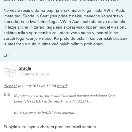
Ne veste recimo da na papirju enak motor ki ga imata VW in Audi,
imata tudi Škoda in Seat (res pride z nekaj mesečno koncernsko
zamudo) in to kvalitetnejšega. VW in Audi testirata nove materiale
in lažje zlitine in zaradi tega ima skoraj vsak fizičen model v salonu
kakšno mikro spremembo za katero vedo samo v tovarni in se
zaradi tega kvarijo v nebo. Ko pride do ostalih koncernskih bratcev
je stestiran v nulo in nima več nekih očitnih problemov.
LP
oracle
::
1. apr 2013, 20:20
tilen232
je
1. apr 2013 ob 12:50
izjavil
:
Kupujem nov avto, pa se odločam med novima modeloma Seat
Leon 1,4(122KM) in Toyota Auris 1,6(132KM)...
Kateri je po vaše boljši? vaša mnenja?
Subjektivno: toyoto zberem pred kerimkoli seatom