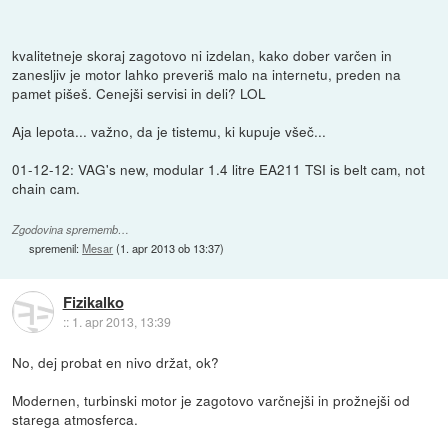
kvalitetneje skoraj zagotovo ni izdelan, kako dober varčen in
zanesljiv je motor lahko preveriš malo na internetu, preden na
pamet pišeš. Cenejši servisi in deli? LOL
Aja lepota... važno, da je tistemu, ki kupuje všeč...
01-12-12: VAG's new, modular 1.4 litre EA211 TSI is belt cam, not
chain cam.
Zgodovina sprememb…
spremenil:
Mesar
(
1. apr 2013 ob 13:37
)
Fizikalko
::
1. apr 2013, 13:39
No, dej probat en nivo držat, ok?
Modernen, turbinski motor je zagotovo varčnejši in prožnejši od
starega atmosferca.