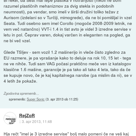
razumel plastičnih mehanizmov za dvig stekla in podobnih
neumnosti), pa vendar, smo imeli v širši družini toliko težav z
Aurisom (izdelani so v Turčiji, mimogrede), da ne bi pomišljal in vzel
Seata. Tudi osebno sem imel Corollo (mogoče 2008-2009 letnik, ne
vem več natančno) VVT-i 1.4 in tist avto je videl 3 izredne servise v
letu in pol. Čeprav varen, dokaj varčen in eleganten na pogled, ga
ne bi več vzel.
Glede TSIjev - sem vozil 1.2 mašinerijo in vleče čisto zgledno za
EU razmere, je pa vprašanje kako to deluje na rok 10, 15 let - tega
ne ve nihče. Tudi sam VAG počasi praktično meče ven iz katalogov
klasične 1.6 mašine, garancije je pa tako ali tako 4 leta, tako da če
se kupuje novo, če je kaj kapitalnega narobe (pa mislim da ni), se v
4 letih že pokaže.
Zgodovina sprememb…
spremenilo:
Super Sonic
(
3. apr 2013 ob 11:25
)
RejZoR
::
3. apr 2013, 11:48
Hja rečt "imel je 3 izredne servise" bolj malo pomeni če ne veš kaj