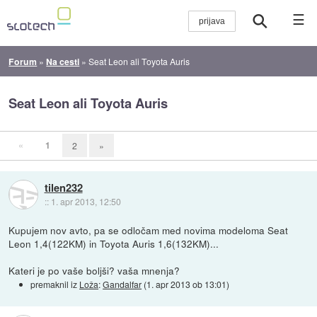
☰
Forum
»
Na cesti
»
Seat Leon ali Toyota Auris
Seat Leon ali Toyota Auris
«
1
2
»
tilen232
::
1. apr 2013, 12:50
Kupujem nov avto, pa se odločam med novima modeloma Seat
Leon 1,4(122KM) in Toyota Auris 1,6(132KM)...
Kateri je po vaše boljši? vaša mnenja?
premaknil iz
Loža
:
Gandalfar
(
1. apr 2013 ob 13:01
)