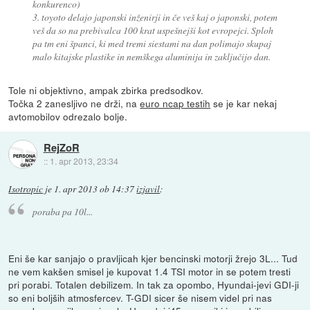
konkurenco)
3. toyoto delajo japonski inženirji in če veš kaj o japonski, potem
veš da so na prebivalca 100 krat uspešnejši kot evropejci. Sploh
pa tm eni španci, ki med tremi siestami na dan polimajo skupaj
malo kitajske plastike in nemškega aluminija in zaključijo dan.
Tole ni objektivno, ampak zbirka predsodkov.
Točka 2 zanesljivo ne drži, na
euro ncap testih
se je kar nekaj
avtomobilov odrezalo bolje.
RejZoR
::
1. apr 2013, 23:34
Isotropic
je
1. apr 2013 ob 14:37
izjavil
:
poraba pa 10l...
Eni še kar sanjajo o pravljicah kjer bencinski motorji žrejo 3L... Tud
ne vem kakšen smisel je kupovat 1.4 TSI motor in se potem tresti
pri porabi. Totalen debilizem. In tak za opombo, Hyundai-jevi GDI-ji
so eni boljših atmosfercev. T-GDI sicer še nisem videl pri nas