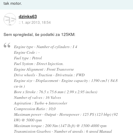
tak motor.
dzinks63
::
1. apr 2013, 18:54
Sem spregledal, še podatki za 125KM:
Engine type - Number of cylinders : I 4
Engine Code : -
Fuel type : Petrol
Fuel System : Direct Injection.
Engine Alignment : Front Transverse
Drive wheels - Traction - Drivetrain : FWD
Engine size - Displacement - Engine capacity : 1390 cm3 ( 84.8
cu-in )
Bore x Stroke : 76.5 x 75.6 mm ( 2.99 x 2.95 inches)
Number of valves : 16 Valves
Aspiration : Turbo + Intercooler
Compression Ratio : 10,0
Maximum power - Output - Horsepower : 125 PS (123 bhp) (92
kW) @ 5000 rpm
Maximum torque : 200 Nm (147 lb.ft) @ 1500-4000 rpm
Transmission Gearbox - Number of speeds : 6 speed Manual