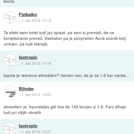
leona.
Fizikalko
::
1. apr 2013, 14:13
Ta efekt sem hotel tudi jaz apisat, pa sem si premisli, da ne
kompliciramo preveč. Vsekakor pa je povprečen Auris voznik bolj
umirjen, pa tudi starejši.
Isotropic
::
1. apr 2013, 14:16
toyota je resnicno atmosferc? moram reci, da je za 1.6 kar navita...
Blinder
::
1. apr 2013, 14:33
atmosferc ja. hyundaijev gdi ima do 140 konjev iz 1.6. Fanj dihajo
tudi pri višjih obratih
Isotropic
::
1. apr 2013, 14:37