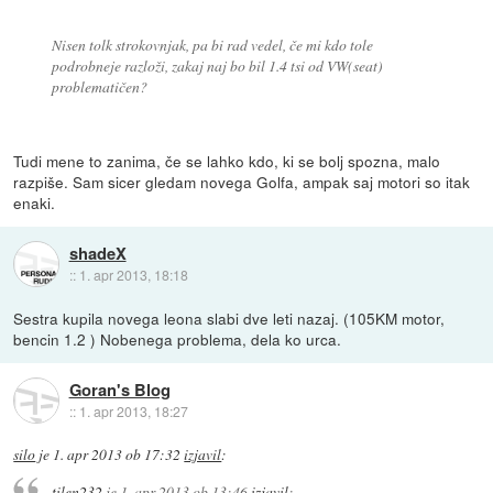
Nisen tolk strokovnjak, pa bi rad vedel, če mi kdo tole
podrobneje razloži, zakaj naj bo bil 1.4 tsi od VW(seat)
problematičen?
Tudi mene to zanima, če se lahko kdo, ki se bolj spozna, malo
razpiše. Sam sicer gledam novega Golfa, ampak saj motori so itak
enaki.
shadeX
::
1. apr 2013, 18:18
Sestra kupila novega leona slabi dve leti nazaj. (105KM motor,
bencin 1.2 ) Nobenega problema, dela ko urca.
Goran's Blog
::
1. apr 2013, 18:27
silo
je
1. apr 2013 ob 17:32
izjavil
:
tilen232
je
1. apr 2013 ob 13:46
izjavil
: