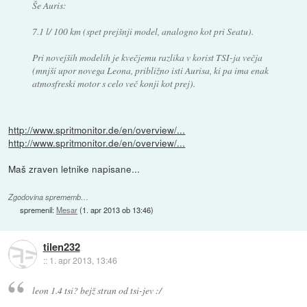
Še Auris:
7.1 l/ 100 km (spet prejšnji model, analogno kot pri Seatu).
Pri novejših modelih je kvečjemu razlika v korist TSI-ja večja
(mnjši upor novega Leona, približno isti Aurisa, ki pa ima enak
atmosfreski motor s celo več konji kot prej).
http://www.spritmonitor.de/en/overview/...
http://www.spritmonitor.de/en/overview/...
Maš zraven letnike napisane...
Zgodovina sprememb…
spremenil:
Mesar
(
1. apr 2013 ob 13:46
)
tilen232
::
1. apr 2013, 13:46
leon 1.4 tsi? bejž stran od tsi-jev :/