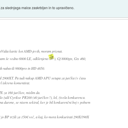
za slednjega malce zaskrbljen in to upravičeno.
nVidia kartic kot AMD-jevih, moram priznat.
mam še vedno 6800 LE, odklenjeno
), Gf 8800gts, Gtx 460,
h nabavili 9800pro in HD 4850.
il 2900XT. Pa tudi nakup AMD APU setupa za jurčka (v času
 iskreno komentirat.
X za 160 jurčkov, mislim da.
o žulil Cyrikse PR200 (40 jurčkov?), lol, živela konkurenca.
l na durone, se nisem sekiral, ker je bil konkurenčni boj v polnem
jo BP tržili za 150€ več, a kaj, ko mora konkurirati 290X/390X