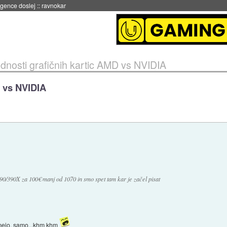
 umetne inteligence
::
danes ob 21:23
dnosti grafičnih kartic AMD vs NVIDIA
D vs NVIDIA
0/390X za 100€ manj od 1070 in smo spet tam kar je začel pisat
umejo, samo...khm khm