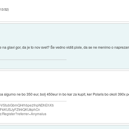
 13:52
)
e na glavi gor, da je to nov svet? Še vedno vidiš pixle, da se ne menimo o napreza
pa sigurno ne bo 350 eur, bolj 450eur in bo kar za kupit, ker Polaris bo okoli 390x 
e69VStubGbmQHrh5pe2fnpNDhEhX5
F6KUSJyFZ99QKU8phCn
o.nz/Register?referrer=Anymalus