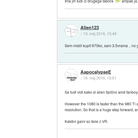
Ima jih tudi iz drugega tabora
ampak ja
Alien123
::
19. maj 2016, 13:48
Sem mislil kupit 970ko, sam 3.5vrama .. no 
AapocalypseE
::
19. maj 2016, 13:51
Se tudi vidi kako si alien tipično amd fanbo
However the 1080 is faster than the 980 Ti 
resolution. So that is a huge step forward, an
Kakšni gaini so šele z VR.