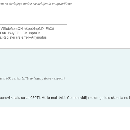
m za slednjega malce zaskrbljen in to upravičeno.
e69VStubGbmQHrh5pe2fnpNDhEhX5
F6KUSJyFZ99QKU8phCn
o.nz/Register?referrer=Anymalus
nd 600 series GPU to legacy driver support.
e ponovi kmalu se za 980Ti. Me kr mal skrbi. Ce me nvidija ze drugo leto skensla ne 