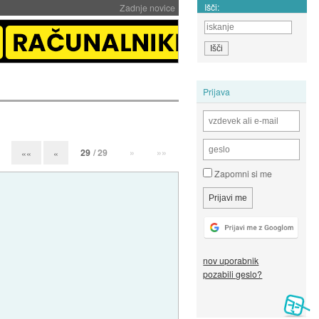
Išči:
Zadnje novice
Prijava
29
/ 29
»
»»
««
«
Zapomni si me
nov uporabnik
pozabili geslo?