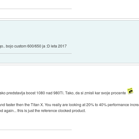
.
go.. bojo custom 600/650 ja :D leta 2017
ysko predstavlja boost 1080 nad 980Ti. Tako, da si zmisli kar svoje procente
and faster then the Titan X. You really are looking at 20% to 40% performance inc
d again... this is just the reference clocked product.