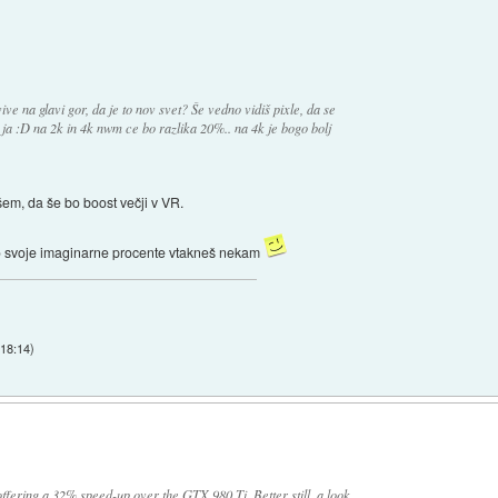
ve na glavi gor, da je to nov svet? Še vedno vidiš pixle, da se
ja :D na 2k in 4k nwm ce bo razlika 20%.. na 4k je bogo bolj
em, da še bo boost večji v VR.
ahko svoje imaginarne procente vtakneš nekam
 18:14
)
ering a 32% speed-up over the GTX 980 Ti. Better still, a look