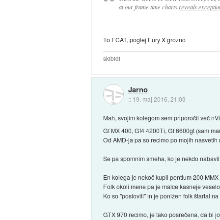
at our frame time charts
reveals exceptio
To FCAT, poglej Fury X grozno
skibidi
Jarno
::
19. maj 2016, 21:03
Mah, svojim kolegom sem priporočil več nVid
Gf MX 400, Gf4 4200Ti, Gf 6600gt (sam ma
Od AMD-ja pa so recimo po mojih nasvetih 
Se pa spomnim smeha, ko je nekdo nabavil 
En kolega je nekoč kupil pentium 200 MMX z
Folk okoli mene pa je malce kasneje veselo 
Ko so "poslovili" in je ponižen folk štartal 
GTX 970 recimo, je tako posrečena, da bi jo