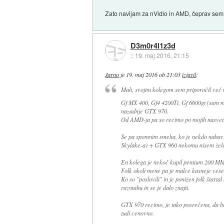
Zato navijam za nVidio in AMD, čeprav sem 
D3m0r4l1z3d
::
19. maj 2016, 21:15
Jarno
je
19. maj 2016 ob 21:03
izjavil
:
Mah, svojim kolegom sem priporočil več 
Gf MX 400, Gf4 4200Ti, Gf 6600gt (sam 
nazadnje GTX 970.
Od AMD-ja pa so recimo po mojih nasveti
Se pa spomnim smeha, ko je nekdo nabav
Skylake-a) + GTX 960 nekomu nisem želel
En kolega je nekoč kupil pentium 200 MM
Folk okoli mene pa je malce kasneje vesel
Ko so "poslovili" in je ponižen folk štarta
razmahu in se je dalo znajti.
GTX 970 recimo, je tako posrečena, da bi 
tudi cenovno.