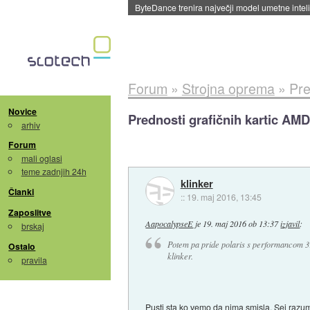
Spletne strani začele streči oglase za agente
Forum
»
Strojna oprema
»
Pre
Novice
Prednosti grafičnih kartic AM
arhiv
Forum
mali oglasi
teme zadnjih 24h
klinker
Članki
::
19. maj 2016, 13:45
Zaposlitve
AapocalypseE
je
19. maj 2016 ob 13:37
izjavil
:
brskaj
Potem pa pride polaris s performancom 39
Ostalo
klinker.
pravila
Pusti sta ko vemo da nima smisla. Sej raz