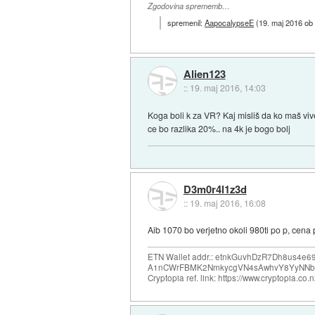
Zgodovina sprememb…
spremenil:
AapocalypseE
(
19. maj 2016 ob
Alien123
::
19. maj 2016, 14:03
Koga boli k za VR? Kaj misliš da ko maš viv
ce bo razlika 20%.. na 4k je bogo bolj
D3m0r4l1z3d
::
19. maj 2016, 16:08
Aib 1070 bo verjetno okoli 980ti po p, cena 
ETN Wallet addr.: etnkGuvhDzR7Dh8us4
A1nCWrFBMK2NmkycgVN4sAwhvY8YyNNb
Cryptopia ref. link: https://www.cryptopia.c