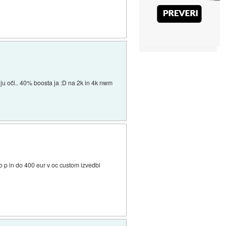
nju oči.. 40% boosta ja :D na 2k in 4k nwm
po p in do 400 eur v oc custom izvedbi