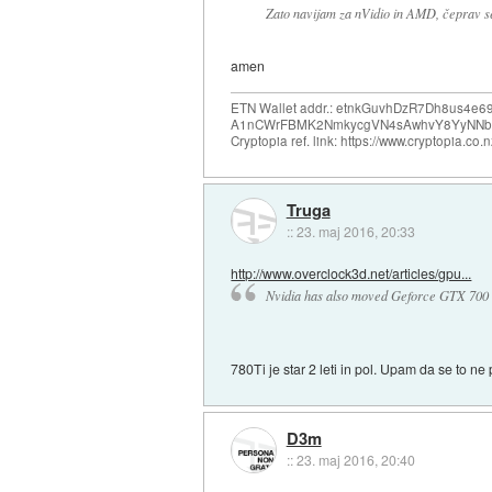
Zato navijam za nVidio in AMD, čeprav se
amen
ETN Wallet addr.: etnkGuvhDzR7Dh8us4
A1nCWrFBMK2NmkycgVN4sAwhvY8YyNNb
Cryptopia ref. link: https://www.cryptopia.c
Truga
::
23. maj 2016, 20:33
http://www.overclock3d.net/articles/gpu...
Nvidia has also moved Geforce GTX 700 a
780Ti je star 2 leti in pol. Upam da se to n
D3m
::
23. maj 2016, 20:40