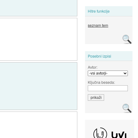
Hitre funkcije
seznam tem
Posebni izpisi
Avtor:
Ključna beseda: