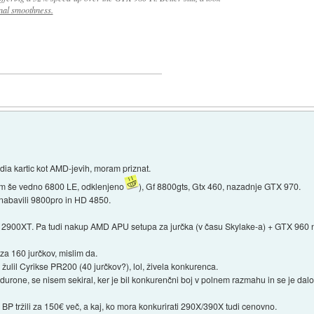
nal smoothness.
ia kartic kot AMD-jevih, moram priznat.
m še vedno 6800 LE, odklenjeno
), Gf 8800gts, Gtx 460, nazadnje GTX 970.
nabavili 9800pro in HD 4850.
2900XT. Pa tudi nakup AMD APU setupa za jurčka (v času Skylake-a) + GTX 960 n
a 160 jurčkov, mislim da.
žulil Cyrikse PR200 (40 jurčkov?), lol, živela konkurenca.
na durone, se nisem sekiral, ker je bil konkurenčni boj v polnem razmahu in se je dalo 
 BP tržili za 150€ več, a kaj, ko mora konkurirati 290X/390X tudi cenovno.