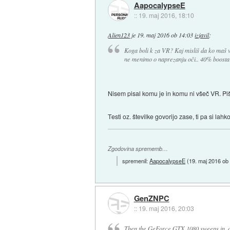
AapocalypseE
::
19. maj 2016, 18:10
Alien123
je
19. maj 2016 ob 14:03
izjavil
:
Koga boli k za VR? Kaj misliš da ko maš vi
ne menimo o naprezanju oči.. 40% boosta 
Nisem pisal komu je in komu ni všeč VR. Piš
Testi oz. številke govorijo zase, ti pa si l
Zgodovina sprememb…
spremenil:
AapocalypseE
(
19. maj 2016 ob
GenZNPC
::
19. maj 2016, 20:03
Then the GeForce GTX 1080 sweeps in, off