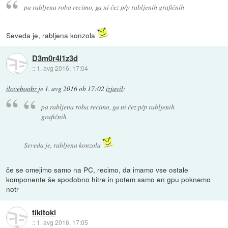
pa rabljena roba recimo, ga ni čez p/p rabljenih grafičnih
Seveda je, rabljena konzola
D3m0r4l1z3d
::
1. avg 2016, 17:04
iloveboobz
je
1. avg 2016 ob 17:02
izjavil
:
pa rabljena roba recimo, ga ni čez p/p rabljenih
grafičnih
Seveda je, rabljena konzola
če se omejimo samo na PC, recimo, da imamo vse ostale
komponente še spodobno hitre in potem samo en gpu poknemo
notr
tikitoki
::
1. avg 2016, 17:05