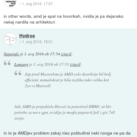
::
1. avg 2016, 17:57
in other words, amd je spal na lovorikah, nvidia je pa dejansko
nekaj nardila na arhitekturi
Hydros
::
1. avg 2016, 18:01
Napajalc
je
1. avg 2016 ob 17:54
izjavil
:
Lonsarg
je
1. avg 2016 ob 17:51
izjavil
:
Jap pred Maxwelom je AMD celo desetletje bil bolj
efficient, nemalokrat je bila razlika tako velika kot
2xx vs Maxwell.
Jah, AMD je prepakirla Havaii in potestiral HBM1, ni blo
potrebe za nove gpu, nvidija je mogla popravit fail z gtx 7x0
serijo.
in to je AMDjev problem zakaj niso poštudiral neki novga ne pa da