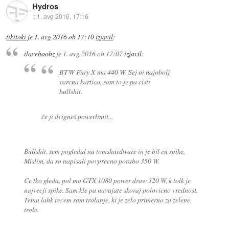
Hydros
::
1. avg 2016, 17:16
tikitoki
je
1. avg 2016 ob 17:10
izjavil
:
iloveboobz
je
1. avg 2016 ob 17:07
izjavil
:
BTW Fury X ma 440 W. Sej ni najobolj
varcna kartica, sam to je pa cisti
bullshit.
če ji dvigneš powerlimit...
Bullshit, sem pogledal na tomshardware in je bil en spike,
Mislim, da so napisali povprecno porabo 350 W.
Ce tko gleda, pol ma GTX 1080 power draw 320 W, k tolk je
najvecji spike. Sam kle pa navajate skoraj polovicno vrednost.
Temu lahk recem sam trolanje, ki je zelo primerno za zelene
trole.