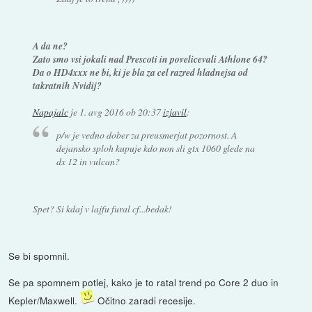
A da ne?
Zato smo vsi jokali nad Prescoti in povelicevali Athlone 64?
Da o HD4xxx ne bi, ki je bla za cel razred hladnejsa od
takratnih Nvidij?
Napajalc
je
1. avg 2016 ob 20:37
izjavil
:
p/w je vedno dober za preusmerjat pozornost. A
dejansko sploh kupuje kdo non sli gtx 1060 glede na
dx 12 in vulcan?
Spet? Si kdaj v lajfu fural cf...bedak!
Se bi spomnil.
Se pa spomnem potlej, kako je to ratal trend po Core 2 duo in
Kepler/Maxwell.
Očitno zaradi recesije.