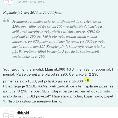
::
2. avg 2016, 13:32
Napajalc
je
2. avg 2016 ob 13:16
izjavil
:
Je dajansko zanimivo kako se tolažjo zeleni da so zeleni ko na
250w gpu vidijo več fps kot na 200w različici. Ne dojamejo pa
koliko več energije je treba vložit v izdelavo novega GPU. Če
pogledaš r9 290, gtx 780 je blo treba menjat zaradi manjke
hardware, gtx 970 potem zaradi manjke rama, gtx 1060 bo treba
menjat zaradi non SLI. Komplet p/w je katastrofa ravno tako kot
p/p. Povprečen nvidijaš bo menjal 3 gpu da bo končno dobil
enako-bolje od r9 290.
Your argument is invalid. Mam gtx960 4GB in je nisem/nebom rabil
menjat. Pa še cenejša je bla od r9 290. Če lahko ti r2 290
primerjaš z gtx1060, pol jo lahko jaz še z gtx960
Poleg tega je 3.5GB RAMa prek zadost, če s tem špila ne poženeš,
ga tut z r9 290 ne boš. SLI? Kdaj si pa že čez par let dokupil isto
grafo da si jih v SLI povezal? Raje staro prodaš, kupiš novo, zopet
1. Niso to razlogi za menjavo kartic.
tikitoki
::
2. avg 2016, 13:35