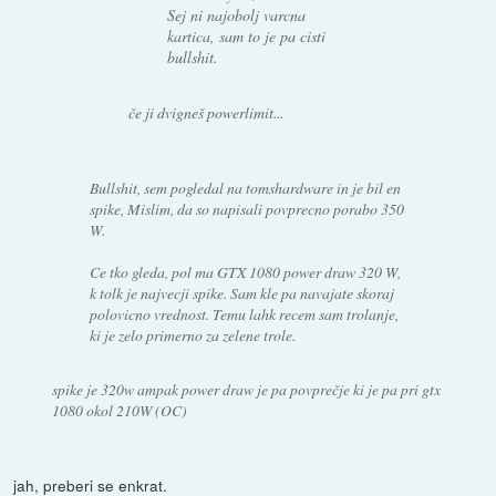
Sej ni najobolj varcna
kartica, sam to je pa cisti
bullshit.
če ji dvigneš powerlimit...
Bullshit, sem pogledal na tomshardware in je bil en
spike, Mislim, da so napisali povprecno porabo 350
W.
Ce tko gleda, pol ma GTX 1080 power draw 320 W,
k tolk je najvecji spike. Sam kle pa navajate skoraj
polovicno vrednost. Temu lahk recem sam trolanje,
ki je zelo primerno za zelene trole.
spike je 320w ampak power draw je pa povprečje ki je pa pri gtx
1080 okol 210W (OC)
jah, preberi se enkrat.