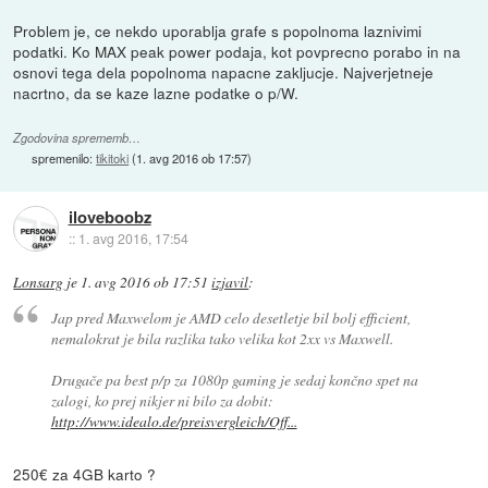
Problem je, ce nekdo uporablja grafe s popolnoma laznivimi
podatki. Ko MAX peak power podaja, kot povprecno porabo in na
osnovi tega dela popolnoma napacne zakljucje. Najverjetneje
nacrtno, da se kaze lazne podatke o p/W.
Zgodovina sprememb…
spremenilo:
tikitoki
(
1. avg 2016 ob 17:57
)
iloveboobz
::
1. avg 2016, 17:54
Lonsarg
je
1. avg 2016 ob 17:51
izjavil
:
Jap pred Maxwelom je AMD celo desetletje bil bolj efficient,
nemalokrat je bila razlika tako velika kot 2xx vs Maxwell.
Drugače pa best p/p za 1080p gaming je sedaj končno spet na
zalogi, ko prej nikjer ni bilo za dobit:
http://www.idealo.de/preisvergleich/Off...
250€ za 4GB karto ?