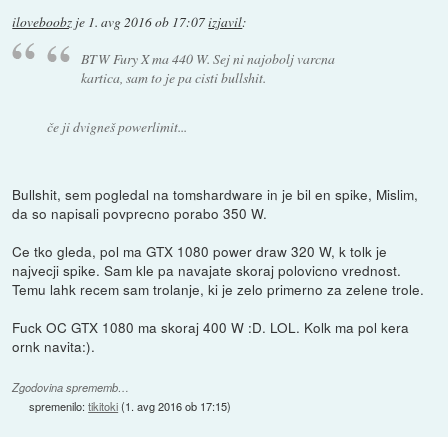
iloveboobz
je
1. avg 2016 ob 17:07
izjavil
:
BTW Fury X ma 440 W. Sej ni najobolj varcna
kartica, sam to je pa cisti bullshit.
če ji dvigneš powerlimit...
Bullshit, sem pogledal na tomshardware in je bil en spike, Mislim,
da so napisali povprecno porabo 350 W.
Ce tko gleda, pol ma GTX 1080 power draw 320 W, k tolk je
najvecji spike. Sam kle pa navajate skoraj polovicno vrednost.
Temu lahk recem sam trolanje, ki je zelo primerno za zelene trole.
Fuck OC GTX 1080 ma skoraj 400 W :D. LOL. Kolk ma pol kera
ornk navita:).
Zgodovina sprememb…
spremenilo:
tikitoki
(
1. avg 2016 ob 17:15
)