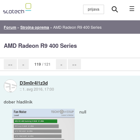
☰
Forum
»
Strojna oprema
»
AMD Radeon R9 400 Series
AMD Radeon R9 400 Series
119
/ 121
««
«
»
»»
D3m0r4l1z3d
::
1. avg 2016, 17:00
dober hladilnik
null