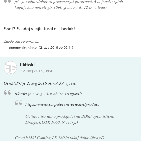
p/w je vedno dober za preusmerjat pozornost. A dejansko sploh
kupuje kdo non sli gtx 1060 glede na dx 12 in vulcan?
Spet? Si kdaj v lajfu fural cf...bedak!
Zgodovina sprememb…
spremenilo:
klinker
(
2. avg 2016 ob 09:41
)
tikitoki
::
2. avg 2016, 09:42
GenZNPC
je
2. avg 2016 ob 09:39
izjavil
:
tikitoki
je
2. avg 2016 ob 07:16
izjavil
:
https://www.computeruniverse.net/produc
...
Ocitno niso samo prodajalci na BOlhi optimisticni.
Drazje, k GTX 1060. Nice try:)
Cenej k MSI Gaming RX 480 in takoj dobavljivo xD