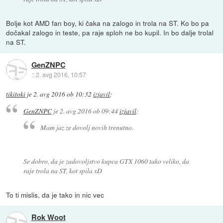
Bolje kot AMD fan boy, ki čaka na zalogo in trola na ST. Ko bo pa
dočakal zalogo in teste, pa raje sploh ne bo kupil. In bo dalje trolal
na ST.
GenZNPC
::
2. avg 2016, 10:57
tikitoki
je
2. avg 2016 ob 10:32
izjavil
:
GenZNPC
je
2. avg 2016 ob 09:44
izjavil
:
Mam jaz ze dovolj novih trenutno.
Se dobro, da je zadovoljstvo kupca GTX 1060 tako veliko, da
raje trola na ST, kot spila xD
To ti mislis, da je tako in nic vec
Rok Woot