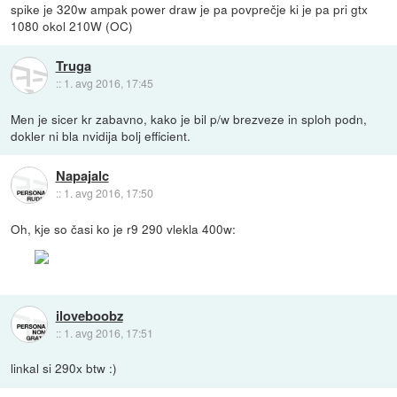
spike je 320w ampak power draw je pa povprečje ki je pa pri gtx
1080 okol 210W (OC)
Truga
::
1. avg 2016, 17:45
Men je sicer kr zabavno, kako je bil p/w brezveze in sploh podn,
dokler ni bla nvidija bolj efficient.
Napajalc
::
1. avg 2016, 17:50
Oh, kje so časi ko je r9 290 vlekla 400w:
iloveboobz
::
1. avg 2016, 17:51
linkal si 290x btw :)