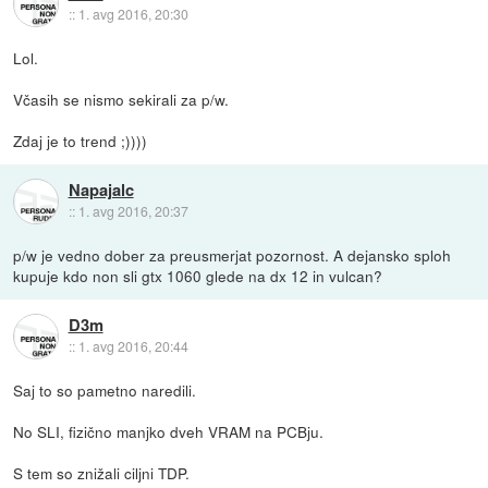
::
1. avg 2016, 20:30
Lol.
Včasih se nismo sekirali za p/w.
Zdaj je to trend ;))))
Napajalc
::
1. avg 2016, 20:37
p/w je vedno dober za preusmerjat pozornost. A dejansko sploh
kupuje kdo non sli gtx 1060 glede na dx 12 in vulcan?
D3m
::
1. avg 2016, 20:44
Saj to so pametno naredili.
No SLI, fizično manjko dveh VRAM na PCBju.
S tem so znižali ciljni TDP.