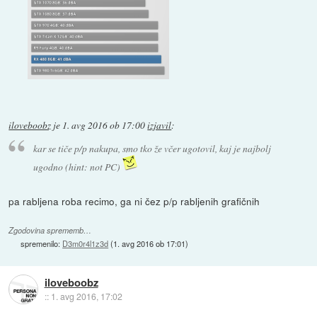
iloveboobz
je
1. avg 2016 ob 17:00
izjavil
:
kar se tiče p/p nakupa, smo tko že včer ugotovil, kaj je najbolj
ugodno (hint: not PC)
pa rabljena roba recimo, ga ni čez p/p rabljenih grafičnih
Zgodovina sprememb…
spremenilo:
D3m0r4l1z3d
(
1. avg 2016 ob 17:01
)
iloveboobz
::
1. avg 2016, 17:02