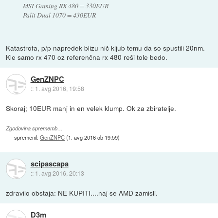
MSI Gaming RX 480 = 330EUR
Palit Dual 1070 = 430EUR
Katastrofa, p/p napredek blizu nič kljub temu da so spustili 20nm.
Kle samo rx 470 oz referenčna rx 480 reši tole bedo.
GenZNPC
::
1. avg 2016, 19:58
Skoraj; 10EUR manj in en velek klump. Ok za zbiratelje.
Zgodovina sprememb…
spremenil:
GenZNPC
(
1. avg 2016 ob 19:59
)
scipascapa
::
1. avg 2016, 20:13
zdravilo obstaja: NE KUPITI....naj se AMD zamisli.
D3m