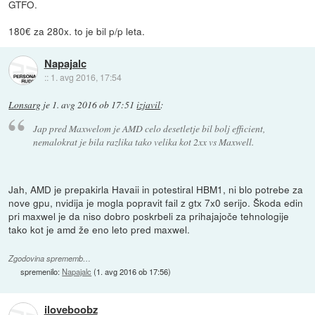
GTFO.
180€ za 280x. to je bil p/p leta.
Napajalc
::
1. avg 2016, 17:54
Lonsarg
je
1. avg 2016 ob 17:51
izjavil
:
Jap pred Maxwelom je AMD celo desetletje bil bolj efficient,
nemalokrat je bila razlika tako velika kot 2xx vs Maxwell.
Jah, AMD je prepakirla Havaii in potestiral HBM1, ni blo potrebe za
nove gpu, nvidija je mogla popravit fail z gtx 7x0 serijo. Škoda edin
pri maxwel je da niso dobro poskrbeli za prihajajoče tehnologije
tako kot je amd že eno leto pred maxwel.
Zgodovina sprememb…
spremenilo:
Napajalc
(
1. avg 2016 ob 17:56
)
iloveboobz