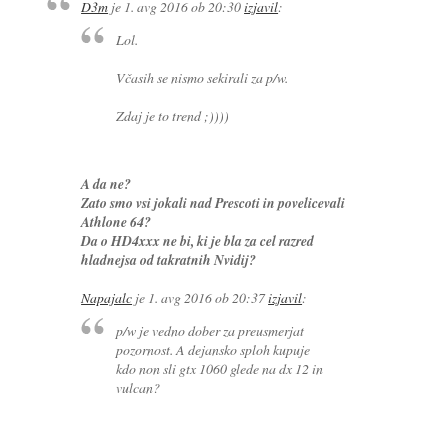
D3m
je
1. avg 2016 ob 20:30
izjavil
:
Lol.
Včasih se nismo sekirali za p/w.
Zdaj je to trend ;))))
A da ne?
Zato smo vsi jokali nad Prescoti in povelicevali
Athlone 64?
Da o HD4xxx ne bi, ki je bla za cel razred
hladnejsa od takratnih Nvidij?
Napajalc
je
1. avg 2016 ob 20:37
izjavil
:
p/w je vedno dober za preusmerjat
pozornost. A dejansko sploh kupuje
kdo non sli gtx 1060 glede na dx 12 in
vulcan?