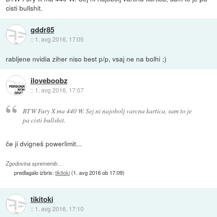
cisti bullshit.
gddr85
::
1. avg 2016, 17:05
rabljene nvidia ziher niso best p/p, vsaj ne na bolhi ;)
iloveboobz
::
1. avg 2016, 17:07
BTW Fury X ma 440 W. Sej ni najobolj varcna kartica, sam to je
pa cisti bullshit.
če ji dvigneš powerlimit...
Zgodovina sprememb…
predlagalo izbris:
tikitoki
(
1. avg 2016 ob 17:09
)
tikitoki
::
1. avg 2016, 17:10