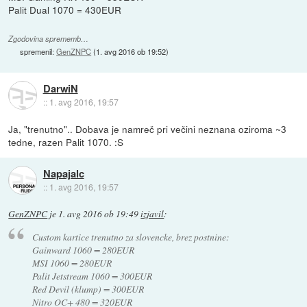
Palit Dual 1070 = 430EUR
Zgodovina sprememb…
spremenil:
GenZNPC
(
1. avg 2016 ob 19:52
)
DarwiN
::
1. avg 2016, 19:57
Ja, "trenutno".. Dobava je namreč pri večini neznana oziroma ~3
tedne, razen Palit 1070. :S
Napajalc
::
1. avg 2016, 19:57
GenZNPC
je
1. avg 2016 ob 19:49
izjavil
:
Custom kartice trenutno za slovencke, brez postnine:
Gainward 1060 = 280EUR
MSI 1060 = 280EUR
Palit Jetstream 1060 = 300EUR
Red Devil (klump) = 300EUR
Nitro OC+ 480 = 320EUR