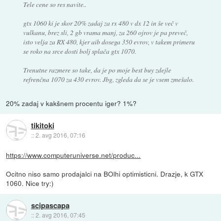
Tele cene so res navite..
gtx 1060 ki je skor 20% zadaj za rx 480 v dx 12 in še več v
vulkanu, brez sli, 2 gb vrama manj, za 260 ojrov je pa preveč,
isto velja za RX 480, kjer aib dosega 350 evrov, v takem primeru
se roko na srce dosti bolj splača gtx 1070.
Trenutne razmere so take, da je po moje best buy zdejle
refrenčna 1070 za 430 evrov. Jbg, zgleda da se je vsem zmešalo.
20% zadaj v kakšnem procentu iger? 1%?
tikitoki
::
2. avg 2016, 07:16
https://www.computeruniverse.net/produc...
Ocitno niso samo prodajalci na BOlhi optimisticni. Drazje, k GTX
1060. Nice try:)
scipascapa
::
2. avg 2016, 07:45