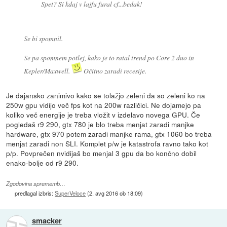
Spet? Si kdaj v lajfu fural cf...bedak!
Se bi spomnil.
Se pa spomnem potlej, kako je to ratal trend po Core 2 duo in
Kepler/Maxwell.
Očitno zaradi recesije.
Je dajansko zanimivo kako se tolažjo zeleni da so zeleni ko na
250w gpu vidijo več fps kot na 200w različici. Ne dojamejo pa
koliko več energije je treba vložit v izdelavo novega GPU. Če
pogledaš r9 290, gtx 780 je blo treba menjat zaradi manjke
hardware, gtx 970 potem zaradi manjke rama, gtx 1060 bo treba
menjat zaradi non SLI. Komplet p/w je katastrofa ravno tako kot
p/p. Povprečen nvidijaš bo menjal 3 gpu da bo končno dobil
enako-bolje od r9 290.
Zgodovina sprememb…
predlagal izbris:
SuperVeloce
(
2. avg 2016 ob 18:09
)
smacker