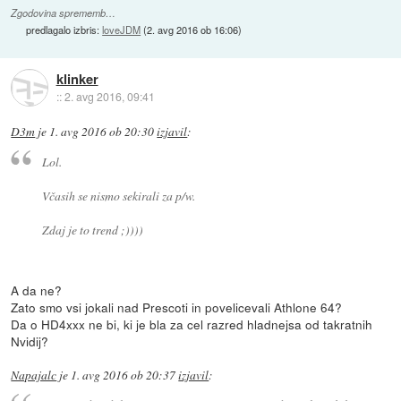
Zgodovina sprememb…
predlagalo izbris:
loveJDM
(
2. avg 2016 ob 16:06
)
klinker
::
2. avg 2016, 09:41
D3m
je
1. avg 2016 ob 20:30
izjavil
:
Lol.
Včasih se nismo sekirali za p/w.
Zdaj je to trend ;))))
A da ne?
Zato smo vsi jokali nad Prescoti in povelicevali Athlone 64?
Da o HD4xxx ne bi, ki je bla za cel razred hladnejsa od takratnih
Nvidij?
Napajalc
je
1. avg 2016 ob 20:37
izjavil
: