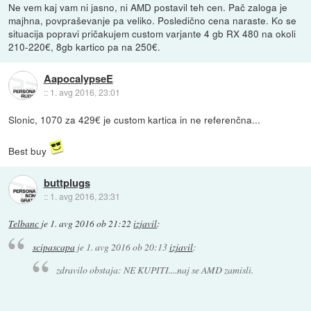
Ne vem kaj vam ni jasno, ni AMD postavil teh cen. Pač zaloga je
majhna, povpraševanje pa veliko. Posledično cena naraste. Ko se
situacija popravi pričakujem custom varjante 4 gb RX 480 na okoli
210-220€, 8gb kartico pa na 250€.
AapocalypseE
::
1. avg 2016, 23:01
Slonic, 1070 za 429€ je custom kartica in ne referenčna...
Best buy
buttplugs
::
1. avg 2016, 23:31
Telbanc
je
1. avg 2016 ob 21:22
izjavil
:
scipascapa
je
1. avg 2016 ob 20:13
izjavil
:
zdravilo obstaja: NE KUPITI....naj se AMD zamisli.