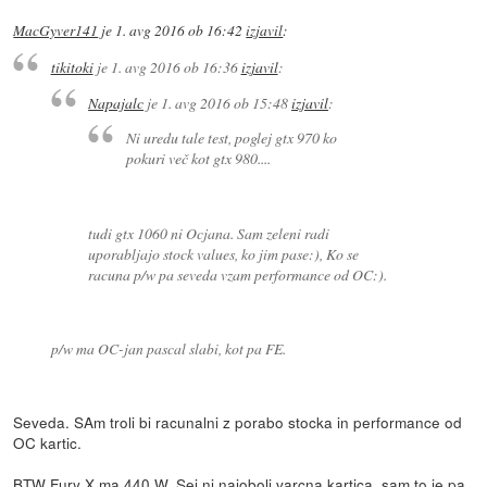
MacGyver141
je
1. avg 2016 ob 16:42
izjavil
:
tikitoki
je
1. avg 2016 ob 16:36
izjavil
:
Napajalc
je
1. avg 2016 ob 15:48
izjavil
:
Ni uredu tale test, poglej gtx 970 ko
pokuri več kot gtx 980....
tudi gtx 1060 ni Ocjana. Sam zeleni radi
uporabljajo stock values, ko jim pase:), Ko se
racuna p/w pa seveda vzam performance od OC:).
p/w ma OC-jan pascal slabi, kot pa FE.
Seveda. SAm troli bi racunalni z porabo stocka in performance od
OC kartic.
BTW Fury X ma 440 W. Sej ni najobolj varcna kartica, sam to je pa