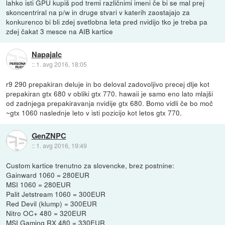
lahko isti GPU kupiš pod tremi različnimi imeni če bi se mal prej
skoncentriral na p/w in druge stvari v katerih zaostajajo za
konkurenco bi bli zdej svetlobna leta pred nvidijo tko je treba pa
zdej čakat 3 mesce na AIB kartice
Napajalc
::
1. avg 2016, 18:05
r9 290 prepakiran deluje in bo deloval zadovoljivo precej dlje kot
prepakiran gtx 680 v obliki gtx 770. hawaii je samo eno lato mlajši
od zadnjega prepakiravanja nvidije gtx 680. Bomo vidli če bo moč
~gtx 1060 naslednje leto v isti pozicijo kot letos gtx 770.
GenZNPC
::
1. avg 2016, 19:49
Custom kartice trenutno za slovencke, brez postnine:
Gainward 1060 = 280EUR
MSI 1060 = 280EUR
Palit Jetstream 1060 = 300EUR
Red Devil (klump) = 300EUR
Nitro OC+ 480 = 320EUR
MSI Gaming RX 480 = 330EUR