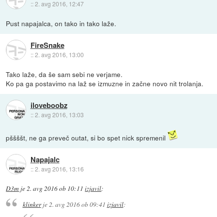
::
2. avg 2016, 12:47
Pust napajalca, on tako in tako laže.
FireSnake
::
2. avg 2016, 13:00
Tako laže, da še sam sebi ne verjame.
Ko pa ga postavimo na laž se izmuzne in začne novo nit trolanja.
iloveboobz
::
2. avg 2016, 13:03
pššššt, ne ga preveč outat, si bo spet nick spremenil
Napajalc
::
2. avg 2016, 13:16
D3m
je
2. avg 2016 ob 10:11
izjavil
:
klinker
je
2. avg 2016 ob 09:41
izjavil
: