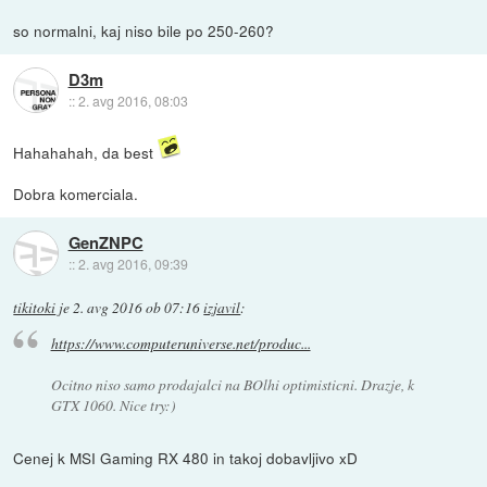
so normalni, kaj niso bile po 250-260?
D3m
::
2. avg 2016, 08:03
Hahahahah, da best
Dobra komerciala.
GenZNPC
::
2. avg 2016, 09:39
tikitoki
je
2. avg 2016 ob 07:16
izjavil
:
https://www.computeruniverse.net/produc...
Ocitno niso samo prodajalci na BOlhi optimisticni. Drazje, k
GTX 1060. Nice try:)
Cenej k MSI Gaming RX 480 in takoj dobavljivo xD