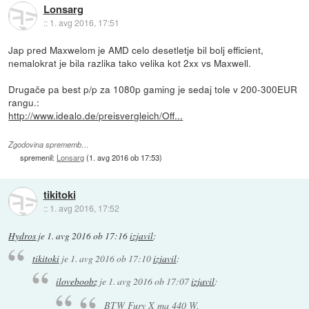
Lonsarg
::
1. avg 2016, 17:51
Jap pred Maxwelom je AMD celo desetletje bil bolj efficient,
nemalokrat je bila razlika tako velika kot 2xx vs Maxwell.
Drugače pa best p/p za 1080p gaming je sedaj tole v 200-300EUR
rangu.:
http://www.idealo.de/preisvergleich/Off...
Zgodovina sprememb…
spremenil:
Lonsarg
(
1. avg 2016 ob 17:53
)
tikitoki
::
1. avg 2016, 17:52
Hydros
je
1. avg 2016 ob 17:16
izjavil
:
tikitoki
je
1. avg 2016 ob 17:10
izjavil
:
iloveboobz
je
1. avg 2016 ob 17:07
izjavil
:
BTW Fury X ma 440 W.