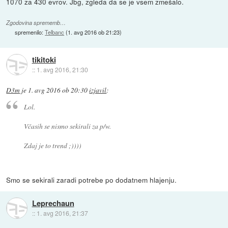
1070 za 430 evrov. Jbg, zgleda da se je vsem zmešalo.
Zgodovina sprememb…
spremenilo:
Telbanc
(
1. avg 2016 ob 21:23
)
tikitoki
::
1. avg 2016, 21:30
D3m
je
1. avg 2016 ob 20:30
izjavil
:
Lol.
Včasih se nismo sekirali za p/w.
Zdaj je to trend ;))))
Smo se sekirali zaradi potrebe po dodatnem hlajenju.
Leprechaun
::
1. avg 2016, 21:37