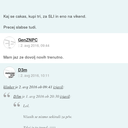
Kaj se cakas, kupi tri, za SLI in eno na vikend.
Precej slabse tudi.
GenZNPC
::
2. avg 2016, 09:44
Mam jaz ze dovolj novih trenutno.
D3m
::
2. avg 2016, 10:11
klinker
je
2. avg 2016 ob 09:41
izjavil
:
D3m
je
1. avg 2016 ob 20:30
izjavil
:
Lol.
Včasih se nismo sekirali za p/w.
Zdaj je to trend ;))))