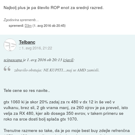
Najbolj plus je pa število ROP enot za srednji razred.
Zgodovina sprememb…
spremenil:
D3m
(
1. avg 2016 ob 20:45
)
Telbanc
::
1. avg 2016, 21:22
scipascapa
je
1. avg 2016 ob 20:13
izjavil
:
zdravilo obstaja: NE KUPITI....naj se AMD zamisli.
Tele cene so res navite..
gtx 1060 ki je skor 20% zadaj za rx 480 v dx 12 in še več v
vulkanu, brez sli, 2 gb vrama manj, za 260 ojrov je pa preveč, isto
velja za RX 480, kjer aib dosega 350 evrov, v takem primeru se
roko na srce dosti bolj splača gtx 1070.
Trenutne razmere so take, da je po moje best buy zdejle refrenčna