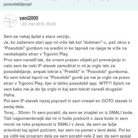
posodabljanja!
yani2000
::
23. mar 2015, 00:30
Sem se nekaj špilal s staro verzijo.
Ja, ko zaženem stari app mi vrže tak kot "dukimen"-u, pač okno s
"Posodobi" gumbom na sredini in ko tapneš na njega te vrže na
neobstoječo stran v Trgovini Play.
Prvo sem naredil tak, da vrnem prazen objekt pri preverjanju in
nato sem še neki IF-stavek zamuštral in mi je vrglo isto za
posodabljanje, ampak tokrat s "Prekliči" in "Posodobi" gumboma.
Ko sem tokrat tapnil na "Posodobi" gumb pa me je vrglo na pravo
stran v Trgovini Play, kjer si lahko posodobil app. WTF?! Sploh ne
vem kako me je do tja vrglo in kaj sem tokrat naredil drugače!
Haha.
Pol sem IF-stavek nazaj popravil in sam vnesel en GOTO stavek in
sedaj dela.
Torej... 30min-1h sem porabil, da sem se znajdel vn iz SMALI kode.
Tisti najpomembnejši del mi ni hotlo pretvorit v Java kodo in sem
moral na roke prepisovat iz SMALI v Java, da sem se lažje
orientiral kaj sploh počnem, ker sem na pamet v temi delal. Pol ko
pa vidiš kaj program dela pa sem porabil cele 2 sec da sem spisal