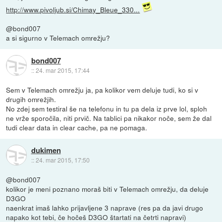
http://www.pivoljub.si/Chimay_Bleue_330...
@bond007
a si sigurno v Telemach omrežju?
bond007
::
24. mar 2015, 17:44
Sem v Telemach omrežju ja, pa kolikor vem deluje tudi, ko si v
drugih omrežjih.
No zdej sem testiral še na telefonu in tu pa dela iz prve lol, sploh
ne vrže sporočila, niti prvič. Na tablici pa nikakor noče, sem že dal
tudi clear data in clear cache, pa ne pomaga.
dukimen
::
24. mar 2015, 17:50
@bond007
kolikor je meni poznano moraš biti v Telemach omrežju, da deluje
D3GO
naenkrat imaš lahko prijavljene 3 naprave (res pa da javi drugo
napako kot tebi, če hočeš D3GO štartati na četrti napravi)