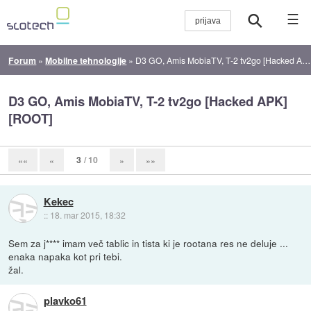
☰
Forum
»
Mobilne tehnologije
»
D3 GO, Amis MobiaTV, T-2 tv2go [Hacked APK][ROOT]
D3 GO, Amis MobiaTV, T-2 tv2go [Hacked APK]
[ROOT]
3
/ 10
««
«
»
»»
Kekec
::
18. mar 2015, 18:32
Sem za j**** imam več tablic in tista ki je rootana res ne deluje ...
enaka napaka kot pri tebi.
žal.
plavko61