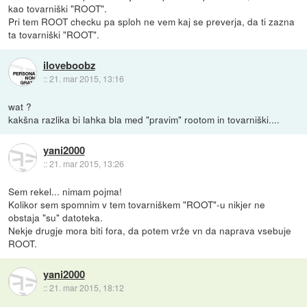
kao tovarniški "ROOT".
Pri tem ROOT checku pa sploh ne vem kaj se preverja, da ti zazna
ta tovarniški "ROOT".
iloveboobz
::
21. mar 2015, 13:16
wat ?
kakšna razlika bi lahka bla med "pravim" rootom in tovarniški....
yani2000
::
21. mar 2015, 13:26
Sem rekel... nimam pojma!
Kolikor sem spomnim v tem tovarniškem "ROOT"-u nikjer ne
obstaja "su" datoteka.
Nekje drugje mora biti fora, da potem vrže vn da naprava vsebuje
ROOT.
yani2000
::
21. mar 2015, 18:12