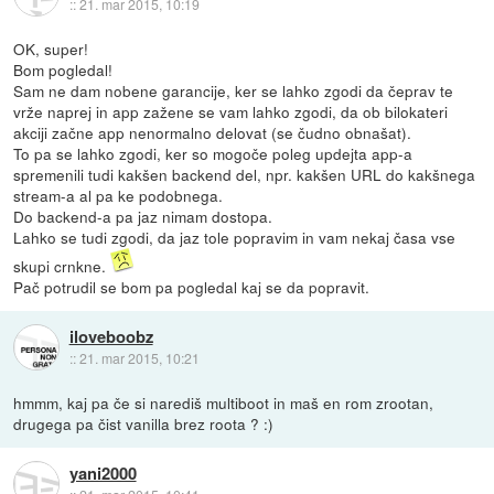
::
21. mar 2015, 10:19
OK, super!
Bom pogledal!
Sam ne dam nobene garancije, ker se lahko zgodi da čeprav te
vrže naprej in app zažene se vam lahko zgodi, da ob bilokateri
akciji začne app nenormalno delovat (se čudno obnašat).
To pa se lahko zgodi, ker so mogoče poleg updejta app-a
spremenili tudi kakšen backend del, npr. kakšen URL do kakšnega
stream-a al pa ke podobnega.
Do backend-a pa jaz nimam dostopa.
Lahko se tudi zgodi, da jaz tole popravim in vam nekaj časa vse
skupi crnkne.
Pač potrudil se bom pa pogledal kaj se da popravit.
iloveboobz
::
21. mar 2015, 10:21
hmmm, kaj pa če si narediš multiboot in maš en rom zrootan,
drugega pa čist vanilla brez roota ? :)
yani2000