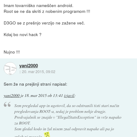
Imam tovarniško nameščen android.
Root se ne da skriti z nobenim programom !!!
D3GO se z prešnjo verzijo ne zažene več.
Kdaj bo novi hack ?
Nujno !!!
yani2000
::
20. mar 2015, 09:02
Sem že na prejšnji strani napisal:
yani2000
je
18. mar 2015 ob 13:41
izjavil
:
Sem pregledal app in ugotovil, da so odstranili tisti stari način
pregledovanja ROOT-a, sedaj je problem nekje drugje.
Predvajalnik se znajde v "IllegalStateException" in vrže napako
za ROOT.
Sem gledal kodo in žal nisem znal odpravit napake ali pa jo
sploh ni mogoče.