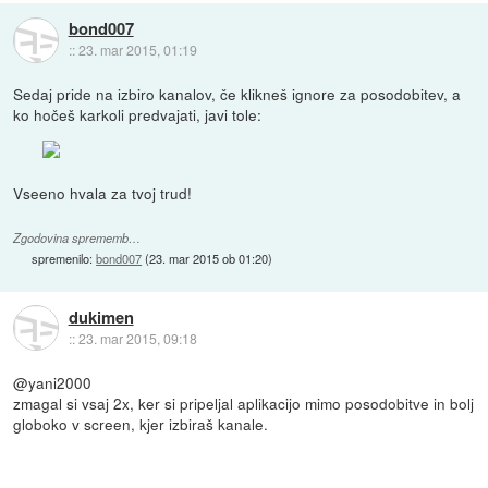
bond007
::
23. mar 2015, 01:19
Sedaj pride na izbiro kanalov, če klikneš ignore za posodobitev, a
ko hočeš karkoli predvajati, javi tole:
Vseeno hvala za tvoj trud!
Zgodovina sprememb…
spremenilo:
bond007
(
23. mar 2015 ob 01:20
)
dukimen
::
23. mar 2015, 09:18
@yani2000
zmagal si vsaj 2x, ker si pripeljal aplikacijo mimo posodobitve in bolj
globoko v screen, kjer izbiraš kanale.