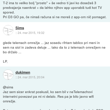
T-2 ima to veliko bolj "prosto" + še vedno ti javi ko dosežeš 3
predvajanja naenkrat + da lahko njihov app uporabiš tudi kot TV
spored.
Pri D3 GO pa, če nimaš računa si ne moreš z app-om nič pomagat.
Sims
::
24. mar 2015, 19:32
glede telemach omrežja ... jaz sosedu rihtam tablico pri meni in
sem na siol in zadeva deluje ... tako da to z telemach omrežjem ne
bo držalo ...
LP,
dukimen
::
24. mar 2015, 20:04
@sims
Jaz sem sicer enkrat poskusil, ko sem bil v neTelemachovi
internetni povezavi pa mi ni delalo. Res pa je bilo javno wifi
omrežje.