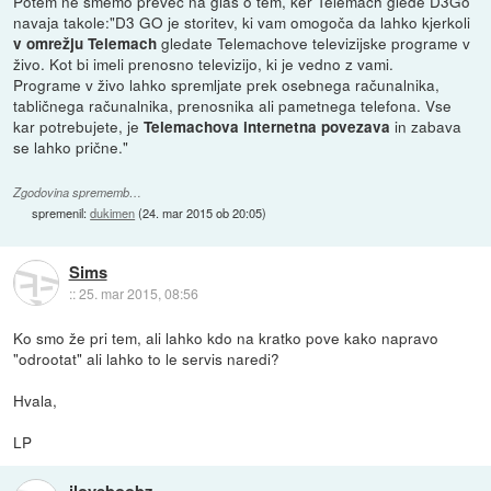
Potem ne smemo preveč na glas o tem, ker Telemach glede D3Go
navaja takole:"D3 GO je storitev, ki vam omogoča da lahko kjerkoli
gledate Telemachove televizijske programe v
v omrežju Telemach
živo. Kot bi imeli prenosno televizijo, ki je vedno z vami.
Programe v živo lahko spremljate prek osebnega računalnika,
tabličnega računalnika, prenosnika ali pametnega telefona. Vse
kar potrebujete, je
in zabava
Telemachova internetna povezava
se lahko prične."
Zgodovina sprememb…
spremenil:
dukimen
(
24. mar 2015 ob 20:05
)
Sims
::
25. mar 2015, 08:56
Ko smo že pri tem, ali lahko kdo na kratko pove kako napravo
"odrootat" ali lahko to le servis naredi?
Hvala,
LP
iloveboobz