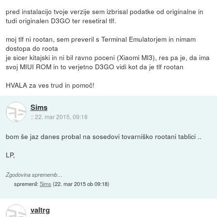
pred instalacijo tvoje verzije sem izbrisal podatke od originalne in
tudi originalen D3GO ter resetiral tlf.
moj tlf ni rootan, sem preveril s Terminal Emulatorjem in nimam
dostopa do roota
je sicer kitajski in ni bil ravno poceni (Xiaomi MI3), res pa je, da ima
svoj MIUI ROM in to verjetno D3GO vidi kot da je tlf rootan
HVALA za ves trud in pomoč!
Sims
::
22. mar 2015, 09:18
bom še jaz danes probal na sosedovi tovarniško rootani tablici ..
LP,
Zgodovina sprememb…
spremenil:
Sims
(
22. mar 2015 ob 09:18
)
valtrg