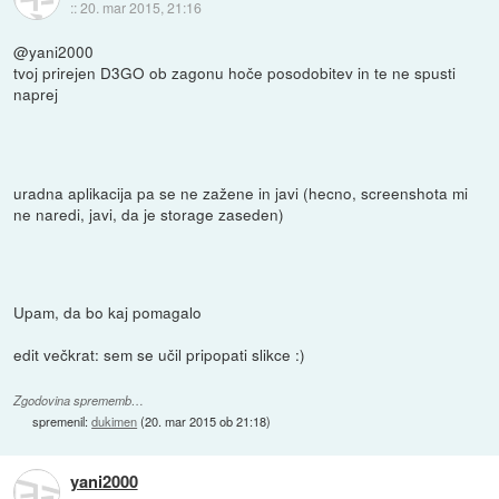
::
20. mar 2015, 21:16
@yani2000
tvoj prirejen D3GO ob zagonu hoče posodobitev in te ne spusti
naprej
uradna aplikacija pa se ne zažene in javi (hecno, screenshota mi
ne naredi, javi, da je storage zaseden)
Upam, da bo kaj pomagalo
edit večkrat: sem se učil pripopati slikce :)
Zgodovina sprememb…
spremenil:
dukimen
(
20. mar 2015 ob 21:18
)
yani2000