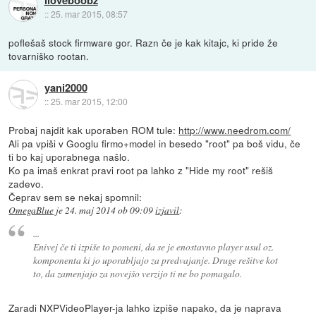
::
25. mar 2015, 08:57
poflešaš stock firmware gor. Razn če je kak kitajc, ki pride že
tovarniško rootan.
yani2000
::
25. mar 2015, 12:00
Probaj najdit kak uporaben ROM tule:
http://www.needrom.com/
Ali pa vpiši v Googlu firmo+model in besedo "root" pa boš vidu, če
ti bo kaj uporabnega našlo.
Ko pa imaš enkrat pravi root pa lahko z "Hide my root" rešiš
zadevo.
Čeprav sem se nekaj spomnil:
OmegaBlue
je
24. maj 2014 ob 09:09
izjavil
:
...
Enivej če ti izpiše to pomeni, da se je enostavno player usul oz.
komponenta ki jo uporabljajo za predvajanje. Druge rešitve kot
to, da zamenjajo za novejšo verzijo ti ne bo pomagalo.
Zaradi NXPVideoPlayer-ja lahko izpiše napako, da je naprava