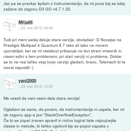
Jaz pa se pravkar špilam z instrumentacijo, da mi pove kaj se kdaj
zažene ob zagonu D3 GO v4.7.1.32.
Mitja86
::
23. mar 2015, 09:46
Tudi pri meni sedaj deluje stara verzija, obvladas! :D Novejse na
Prestigio Multipad 4 Quantum 9.7 tako ali tako ne morem
uporabljati, ker se mi vseskozi prikazuje na levi strani vmesnik in
nisem edini s tem problemom, pri stari verziji ni problema. Dokler
se to ne resi lahko vsaj tvojo verzijo gledam, bravo, Telemach bi te
moral zaposliti :)
yani2000
::
23. mar 2015, 10:23
Me veseli da vam vsem dela stara verzija!
Oglašam se samo, da povem, da instrumentacija ni uspela, ker mi
ob zagonu app-a javi "StackOverflowException".
Če bi se zopet zraven spravil in ročno logiral tiste najnujnejše
classe in metode, bi lahko ugotovil kje se pojavi napaka v