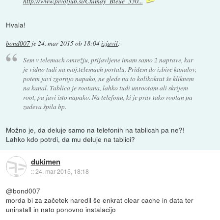
http://www.pivoljub.si/Chimay_Bleue_330...
Hvala!
bond007
je
24. mar 2015 ob 18:04
izjavil
:
Sem v telemach omrežju, prijavljene imam samo 2 naprave, kar
je vidno tudi na moj.telemach portalu. Pridem do izbire kanalov,
potem javi zgornjo napako, ne glede na to kolikokrat še kliknem
na kanal. Tablica je rootana, lahko tudi unrootam ali skrijem
root, pa javi isto napako. Na telefonu, ki je prav tako rootan pa
zadeva špila bp.
Možno je, da deluje samo na telefonih na tablicah pa ne?!
Lahko kdo potrdi, da mu deluje na tablici?
dukimen
::
24. mar 2015, 18:18
@bond007
morda bi za začetek naredil še enkrat clear cache in data ter
uninstall in nato ponovno instalacijo