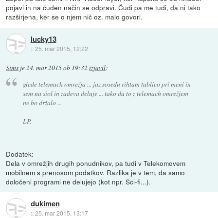
pojavi in na čuden način se odpravi. Čudi pa me tudi, da ni tako
razširjena, ker se o njem nič oz. malo govori.
lucky13
::
25. mar 2015, 12:22
Sims
je
24. mar 2015 ob 19:32
izjavil
:
glede telemach omrežja ... jaz sosedu rihtam tablico pri meni in
sem na siol in zadeva deluje ... tako da to z telemach omrežjem
ne bo držalo ...
LP,
Dodatek:
Dela v omrežjih drugih ponudnikov, pa tudi v Telekomovem
mobilnem s prenosom podatkov. Razlika je v tem, da samo
določeni programi ne delujejo (kot npr. Sci-fi...).
dukimen
::
25. mar 2015, 13:17