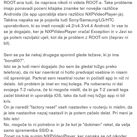
ROOT-ana tudi, če naprava nikoli ni videla ROOT-a. Take probleme
imajo ponavadi poceni kitajske znamke ter novejše različice
Androida (če app uporablja staro različico NXPVideoPlayer-ja).
Takšna napaka se je pojavila tudi Sony/Samsung/LG/HTC
uporabnikom, ki so imeli novejši v4.2/v4.3/v4.4 Android. In vse to
se je dogajalo, ker je NXPVideoPlayer vračal Exception in v Javi so
ga potem razvijalci ujeli, kot da je problem z ROOT-om (čeprav ni
bil).
Sem se pa še nekaj drugega spomnil glede težave, ki jo ima
"bond007".
Isto se je tudi meni dogajalo (ko sem še gledal tv2go preko
telefona), da mi kar naenkrat ni hotlo predvajat vsebine in nisem
nič spreminjal. Parkrat sem resetiral router in počistil app in nič ni
delalo. Isti problem je imel en moj kolega. Pa nobenemu ni dal
svojega T-2 računa, če bi mogoče mislili, da bi ga T-2 zaradi tega
začel blokirat in uporablja iOS, tako da tudi moj tv2go app ni bil
kriv.
On je naredil "factory reset" vseh nastavitev v routerju in mislim, da
je iste nastavitve nazaj nastavil in je potem začelo delat. Pri meni je
bilo isto!
No, mogoče to ni potrebno in je že kot je "dukimen" rekel, da velja
samo sprememba SSID-a.
Zopet pa tule sumim NXPVideoPlayer, ker napaka se od nikoder