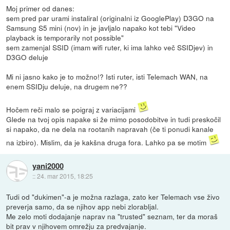
Moj primer od danes:
sem pred par urami instaliral (originalni iz GooglePlay) D3GO na
Samsung S5 mini (nov) in je javljalo napako kot tebi "Video
playback is temporarily not possible"
sem zamenjal SSID (imam wifi ruter, ki ima lahko več SSIDjev) in
D3GO deluje
Mi ni jasno kako je to možno!? Isti ruter, isti Telemach WAN, na
enem SSIDju deluje, na drugem ne??
Hočem reči malo se poigraj z variacijami
Glede na tvoj opis napake si že mimo posodobitve in tudi preskočil
si napako, da ne dela na rootanih napravah (če ti ponudi kanale
na izbiro). Mislim, da je kakšna druga fora. Lahko pa se motim
yani2000
::
24. mar 2015, 18:25
Tudi od "dukimen"-a je možna razlaga, zato ker Telemach vse živo
preverja samo, da se njihov app nebi zlorabljal.
Me zelo moti dodajanje naprav na "trusted" seznam, ter da moraš
bit prav v njihovem omrežju za predvajanje.