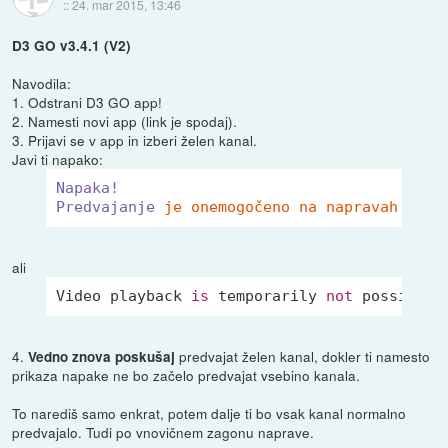
::
24. mar 2015, 13:46
D3 GO v3.4.1 (V2)
Navodila:
1. Odstrani D3 GO app!
2. Namesti novi app (link je spodaj).
3. Prijavi se v app in izberi želen kanal.
Javi ti napako:
Napaka!
Predvajanje
je onemogočeno na napravah z om
ali
Video playback 
is
 temporarily 
not
 possible
4.
predvajat želen kanal, dokler ti namesto
Vedno znova poskušaj
prikaza napake ne bo začelo predvajat vsebino kanala.
To narediš samo enkrat, potem dalje ti bo vsak kanal normalno
predvajalo. Tudi po vnovičnem zagonu naprave.