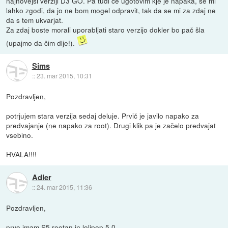
najnovejši verziji D3 GO. Pa tudi če ugotovim kje je napaka, se mi
lahko zgodi, da jo ne bom mogel odpravit, tak da se mi za zdaj ne
da s tem ukvarjat.
Za zdaj boste morali uporabljati staro verzijo dokler bo pač šla
(upajmo da čim dlje!).
Sims
::
23. mar 2015, 10:31
Pozdravljen,
potrjujem stara verzija sedaj deluje. Prvič je javilo napako za
predvajanje (ne napako za root). Drugi klik pa je začelo predvajat
vsebino.
HVALA!!!!
Adler
::
24. mar 2015, 11:36
Pozdravljen,
prvo imam S5 rootan in lolipop 5.0