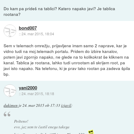
Do kam pa prideš na tablici? Katero napako javi? Je tablica
rootana?
bond007
::
24. mar 2015, 18:04
Sem v telemach omrežju, prijavljene imam samo 2 naprave, kar je
vidno tudi na moj.telemach portalu. Pridem do izbire kanalov,
potem javi zgornjo napako, ne glede na to kolikokrat še kliknem na
kanal. Tablica je rootana, lahko tudi unrootam ali skrijem root, pa
javi isto napako. Na telefonu, ki je prav tako rootan pa zadeva špila
bp.
yani2000
::
24. mar 2015, 18:18
dukimen
je
24. mar 2015 ob 17:33
izjavil
:
Pošteno!
evo, jaz sem te častil enega takega