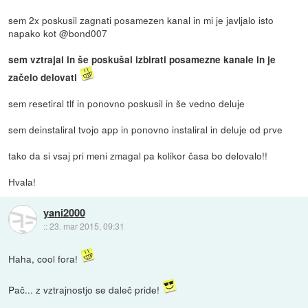
sem 2x poskusil zagnati posamezen kanal in mi je javljalo isto
napako kot @bond007
sem vztrajal in še poskušal izbirati posamezne kanale in je
začelo delovati
sem resetiral tlf in ponovno poskusil in še vedno deluje
sem deinstaliral tvojo app in ponovno instaliral in deluje od prve
tako da si vsaj pri meni zmagal pa kolikor časa bo delovalo!!
Hvala!
yani2000
::
23. mar 2015, 09:31
Haha, cool fora!
Pač... z vztrajnostjo se daleč pride!