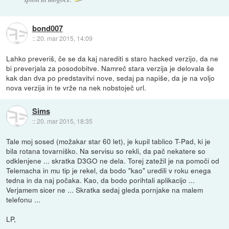
bond007
::
20. mar 2015, 14:09
Lahko preveriš, če se da kaj narediti s staro hacked verzijo, da ne
bi preverjala za posodobitve. Namreč stara verzija je delovala še
kak dan dva po predstavitvi nove, sedaj pa napiše, da je na voljo
nova verzija in te vrže na nek nobstoječ url.
Sims
::
20. mar 2015, 18:35
Tale moj sosed (možakar star 60 let), je kupil tablico T-Pad, ki je
bila rotana tovarniško. Na servisu so rekli, da pač nekatere so
odklenjene ... skratka D3GO ne dela. Torej zatežil je na pomoči od
Telemacha in mu tip je rekel, da bodo "kao" uredili v roku enega
tedna in da naj počaka. Kao, da bodo porihtali aplikacijo ...
Verjamem sicer ne ... Skratka sedaj gleda pornjake na malem
telefonu ...
LP,