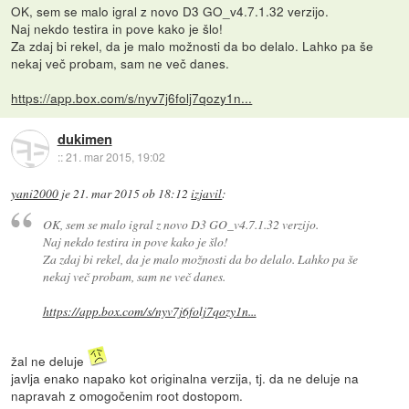
OK, sem se malo igral z novo D3 GO_v4.7.1.32 verzijo.
Naj nekdo testira in pove kako je šlo!
Za zdaj bi rekel, da je malo možnosti da bo delalo. Lahko pa še
nekaj več probam, sam ne več danes.
https://app.box.com/s/nyv7j6folj7qozy1n...
dukimen
::
21. mar 2015, 19:02
yani2000
je
21. mar 2015 ob 18:12
izjavil
:
OK, sem se malo igral z novo D3 GO_v4.7.1.32 verzijo.
Naj nekdo testira in pove kako je šlo!
Za zdaj bi rekel, da je malo možnosti da bo delalo. Lahko pa še
nekaj več probam, sam ne več danes.
https://app.box.com/s/nyv7j6folj7qozy1n...
žal ne deluje
javlja enako napako kot originalna verzija, tj. da ne deluje na
napravah z omogočenim root dostopom.