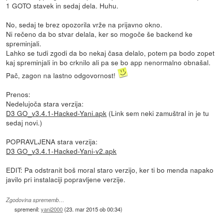
1 GOTO stavek in sedaj dela. Huhu.
No, sedaj te brez opozorila vrže na prijavno okno.
Ni rečeno da bo stvar delala, ker so mogoče še backend ke
spreminjali.
Lahko se tudi zgodi da bo nekaj časa delalo, potem pa bodo zopet
kaj spreminjali in bo crknilo ali pa se bo app nenormalno obnašal.
Pač, zagon na lastno odgovornost!
Prenos:
Nedelujoča stara verzija:
D3 GO_v3.4.1-Hacked-Yani.apk
(Link sem neki zamuštral in je tu
sedaj novi.)
POPRAVLJENA stara verzija:
D3 GO_v3.4.1-Hacked-Yani-v2.apk
EDIT: Pa odstranit boš moral staro verzijo, ker ti bo menda napako
javilo pri instalaciji popravljene verzije.
Zgodovina sprememb…
spremenil:
yani2000
(
23. mar 2015 ob 00:34
)