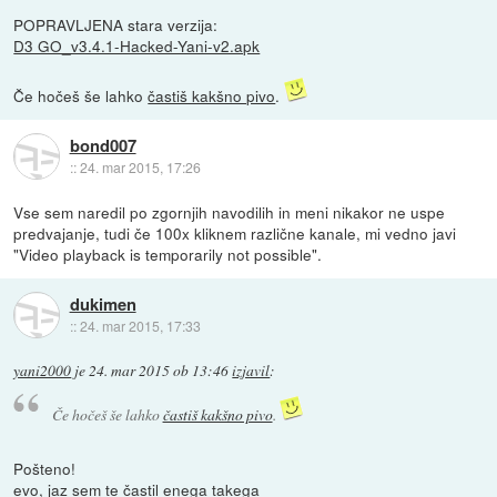
POPRAVLJENA stara verzija:
D3 GO_v3.4.1-Hacked-Yani-v2.apk
Če hočeš še lahko
častiš kakšno pivo
.
bond007
::
24. mar 2015, 17:26
Vse sem naredil po zgornjih navodilih in meni nikakor ne uspe
predvajanje, tudi če 100x kliknem različne kanale, mi vedno javi
"Video playback is temporarily not possible".
dukimen
::
24. mar 2015, 17:33
yani2000
je
24. mar 2015 ob 13:46
izjavil
:
Če hočeš še lahko
častiš kakšno pivo
.
Pošteno!
evo, jaz sem te častil enega takega