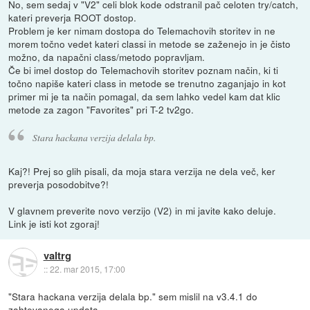
No, sem sedaj v "V2" celi blok kode odstranil pač celoten try/catch,
kateri preverja ROOT dostop.
Problem je ker nimam dostopa do Telemachovih storitev in ne
morem točno vedet kateri classi in metode se zaženejo in je čisto
možno, da napačni class/metodo popravljam.
Če bi imel dostop do Telemachovih storitev poznam način, ki ti
točno napiše kateri class in metode se trenutno zaganjajo in kot
primer mi je ta način pomagal, da sem lahko vedel kam dat klic
metode za zagon "Favorites" pri T-2 tv2go.
Stara hackana verzija delala bp.
Kaj?! Prej so glih pisali, da moja stara verzija ne dela več, ker
preverja posodobitve?!
V glavnem preverite novo verzijo (V2) in mi javite kako deluje.
Link je isti kot zgoraj!
valtrg
::
22. mar 2015, 17:00
"Stara hackana verzija delala bp." sem mislil na v3.4.1 do
zahtevanega updata.