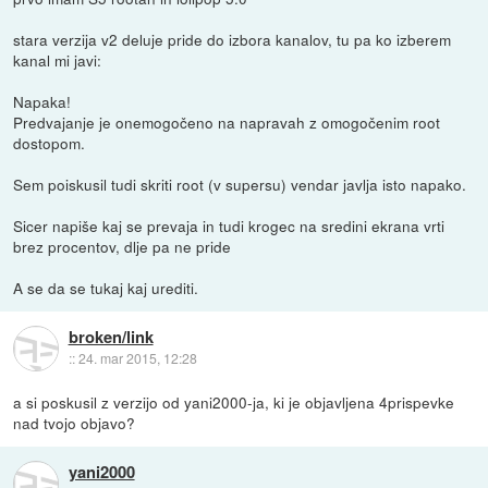
stara verzija v2 deluje pride do izbora kanalov, tu pa ko izberem
kanal mi javi:
Napaka!
Predvajanje je onemogočeno na napravah z omogočenim root
dostopom.
Sem poiskusil tudi skriti root (v supersu) vendar javlja isto napako.
Sicer napiše kaj se prevaja in tudi krogec na sredini ekrana vrti
brez procentov, dlje pa ne pride
A se da se tukaj kaj urediti.
broken/link
::
24. mar 2015, 12:28
a si poskusil z verzijo od yani2000-ja, ki je objavljena 4prispevke
nad tvojo objavo?
yani2000