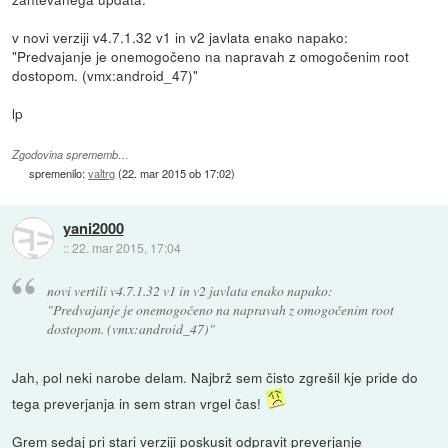
v novi verziji v4.7.1.32 v1 in v2 javlata enako napako:
"Predvajanje je onemogočeno na napravah z omogočenim root
dostopom. (vmx:android_47)"
lp
Zgodovina sprememb…
spremenilo:
valtrg
(
22. mar 2015 ob 17:02
)
yani2000
::
22. mar 2015, 17:04
novi vertili v4.7.1.32 v1 in v2 javlata enako napako:
"Predvajanje je onemogočeno na napravah z omogočenim root
dostopom. (vmx:android_47)"
Jah, pol neki narobe delam. Najbrž sem čisto zgrešil kje pride do
tega preverjanja in sem stran vrgel čas!
Grem sedaj pri stari verziji poskusit odpravit preverjanje