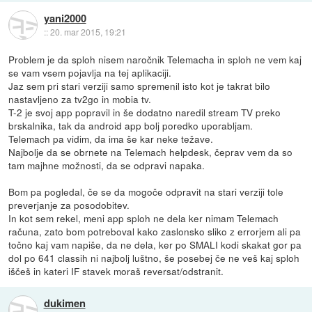
yani2000
::
20. mar 2015, 19:21
Problem je da sploh nisem naročnik Telemacha in sploh ne vem kaj
se vam vsem pojavlja na tej aplikaciji.
Jaz sem pri stari verziji samo spremenil isto kot je takrat bilo
nastavljeno za tv2go in mobia tv.
T-2 je svoj app popravil in še dodatno naredil stream TV preko
brskalnika, tak da android app bolj poredko uporabljam.
Telemach pa vidim, da ima še kar neke težave.
Najbolje da se obrnete na Telemach helpdesk, čeprav vem da so
tam majhne možnosti, da se odpravi napaka.
Bom pa pogledal, če se da mogoče odpravit na stari verziji tole
preverjanje za posodobitev.
In kot sem rekel, meni app sploh ne dela ker nimam Telemach
računa, zato bom potreboval kako zaslonsko sliko z errorjem ali pa
točno kaj vam napiše, da ne dela, ker po SMALI kodi skakat gor pa
dol po 641 classih ni najbolj luštno, še posebej če ne veš kaj sploh
iščeš in kateri IF stavek moraš reversat/odstranit.
dukimen