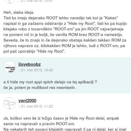
::
21. mar 2015, 10:41
Heh, slaba ideja.
Tisti ko imajo dejansko ROOT lahko naredijo tak kot je "Kekec"
napisal in ga začasno odstranijo z "Hide my Root", tisti ko pa kupijo
kitajsko robo z tovarniškim "ROOT-om" pa jim ROOT najverjetneje
ne pomeni nič in je boljš, če vanilla ROM brez ROOT-a namestijo.
Seveda, če to znajo in če dejansko obstaja kakšen takšen ROM za
njihovo napravo oz. bilokakšen ROM je lahko, tudi z ROOT-om, pa
pol pač uporabijo "Hide my Root".
iloveboobz
::
21. mar 2015, 10:42
a ti hide my root appi sploh delajo na tej aplikaciji ?
če ja, potem je multiboot res nesmiseln.
yani2000
::
21. mar 2015, 11:22
Ja, kolikor vem še iz tv2go časov je Hide my Root delal, ampak
samo na napravah s pravim ROOT-om.
Na nekaterih teh poceni kitajskih napravah ti pa ni delal, ker si imel