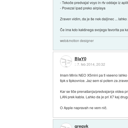
- Tekoče predvajal voyo in rtv oddaje iz apli
- Povezal ipad preko airplaya
Zraven vidim, da je še nek daljinec ... lahk
Če ima kdo kakšnega svojega favorita pa kar
web&motion designer
BlaY0
::
7. feb 2014, 20:32
Imam Minix NEO X5mini pa ti vseeno lahko od
tipk s tipkovnice. Jaz sem si potem za zrav
Kar se tiče prenašanja/predvajanja videa p
LAN prek kabla. Lahko da je pri X7 kaj druga
O Apple napravah ne vem nič.
gregyk