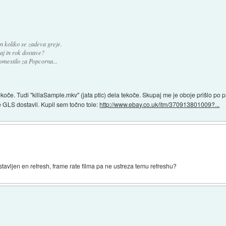
n koliko se zadeva greje.
aj in rok dostave?
mestilo za Popcorna...
tekoče. Tudi "killaSample.mkv" (jata ptic) dela tekoče. Skupaj me je oboje prišlo po
e GLS dostavil. Kupil sem točno tole:
http://www.ebay.co.uk/itm/370913801009?...
tavljen en refresh, frame rate filma pa ne ustreza temu refreshu?