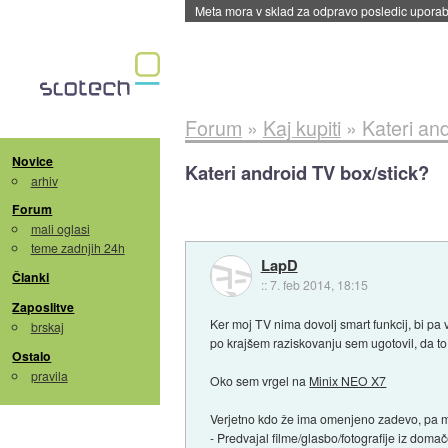
ByteDance trenira največji model umetne intel
Forum
»
Kaj kupiti
»
Kateri an
Novice
Kateri android TV box/stick?
arhiv
Forum
mali oglasi
teme zadnjih 24h
LapD
Članki
::
7. feb 2014, 18:15
Zaposlitve
Ker moj TV nima dovolj smart funkcij, bi pa
brskaj
po krajšem raziskovanju sem ugotovil, da to 
Ostalo
pravila
Oko sem vrgel na
Minix NEO X7
Verjetno kdo že ima omenjeno zadevo, pa m
- Predvajal filme/glasbo/fotografije iz doma