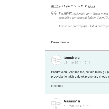
BlaY0
je
15. feb 2014 ob 22:36
izjavil
:
Vsi MINIX boxi imajo gor v bistvu engine
sam lahko gor namestiš kakšen SuperSU p
Kar se tiče predvajanja... kul. A predva
Preko Sambe.
tomstrela
::
3. mar 2014, 15:11
Pozdravljeni. Zanima me, če tale minix g7 po
predvajanje takih datotek preko usb vhoda n
tomstrela
Assass1n
::
3. mar 2014, 15:15