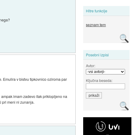
Hitre funkcije
obnega?
seznam tem
Posebni izpisi
Avtor:
. Emulira v bistvu tipkovnico oziroma par
Ključna beseda:
en ampak imam zadevo itak priklopljeno na
i pri meni ni zunanja.