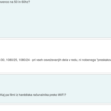
rekvenco na 50 in 60hz?
0/30, 1080/25, 1080/24 - pri vseh osveževanjih dela v redu, ni nobenega "preskako
 Kaj pa filmi iz harddiska računalnika preko WiFi?