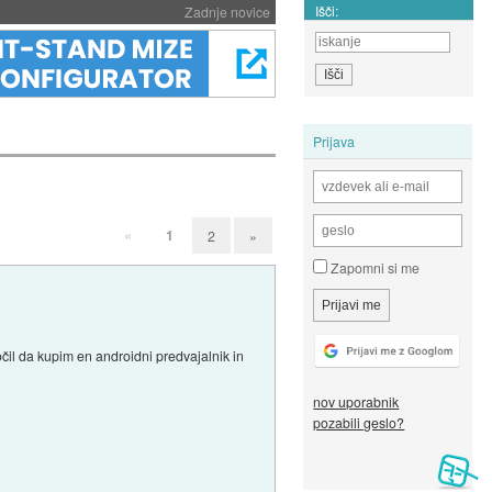
Išči:
Zadnje novice
Prijava
«
1
2
»
Zapomni si me
čil da kupim en androidni predvajalnik in
nov uporabnik
pozabili geslo?