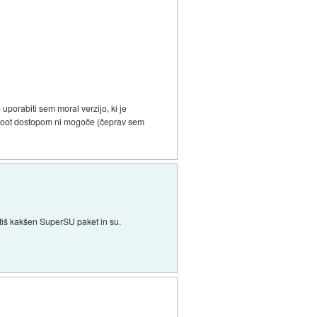
orabiti sem moral verzijo, ki je
z root dostopom ni mogoče (čeprav sem
tiš kakšen SuperSU paket in su.