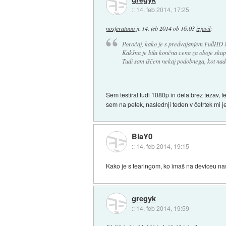
::
14. feb 2014, 17:25
nosferatooo
je
14. feb 2014 ob 16:03
izjavil
:
Poročaj, kako je s predvajanjem FullHD i
Kakšna je bila končna cena za oboje skup
Tudi sam iščem nekaj podobnega, kot nado
Sem testiral tudi 1080p in dela brez težav, 
sem na petek, naslednji teden v četrtek mi j
BlaY0
::
14. feb 2014, 19:15
Kako je s tearingom, ko imaš na deviceu nas
gregyk
::
14. feb 2014, 19:59