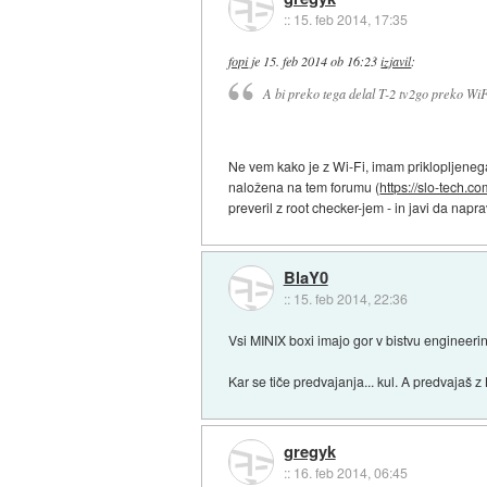
::
15. feb 2014, 17:35
fopi
je
15. feb 2014 ob 16:23
izjavil
:
A bi preko tega delal T-2 tv2go preko WiF
Ne vem kako je z Wi-Fi, imam priklopljeneg
naložena na tem forumu (
https://slo-tech.c
preveril z root checker-jem - in javi da napra
BlaY0
::
15. feb 2014, 22:36
Vsi MINIX boxi imajo gor v bistvu engineer
Kar se tiče predvajanja... kul. A predvajaš
gregyk
::
16. feb 2014, 06:45