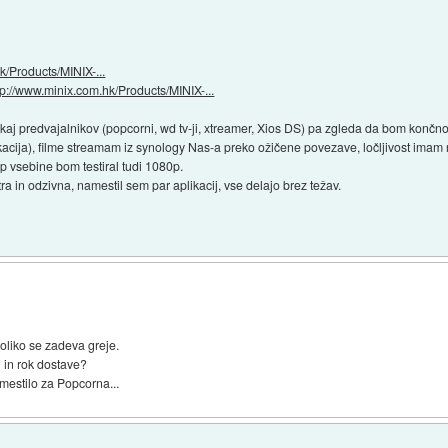
k/Products/MINIX-...
tp://www.minix.com.hk/Products/MINIX-...
ekaj predvajalnikov (popcorni, wd tv-ji, xtreamer, Xios DS) pa zgleda da bom končno
acija), filme streamam iz synology Nas-a preko ožičene povezave, ločljivost imam
 vsebine bom testiral tudi 1080p.
itra in odzivna, namestil sem par aplikacij, vse delajo brez težav.
oliko se zadeva greje.
 in rok dostave?
estilo za Popcorna...