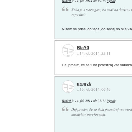
BlaY0
je
14. feb 2014 ob 19:15
izjavil
:
Kako je s tearingom, ko imaš na deviceu n
refreshu?
Nisem se prisel do tega, do sedaj so bile v
BlaY0
::
14. feb 2014, 22:11
Daj prosim, če se ti da potestiraj vse varia
gregyk
::
15. feb 2014, 06:45
BlaY0
je
14. feb 2014 ob 22:11
izjavil
:
Daj prosim, če se ti da potestiraj vse va
nastavitev osveževanja.