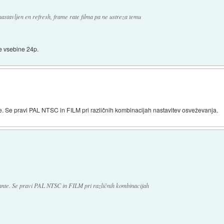
astavljen en refresh, frame rate filma pa ne ustreza temu
se vsebine 24p.
nte. Se pravi PAL NTSC in FILM pri različnih kombinacijah nastavitev osveževanja.
riante. Se pravi PAL NTSC in FILM pri različnih kombinacijah