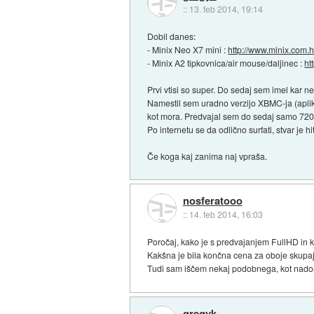
::
13. feb 2014, 19:14
Dobil danes:
- Minix Neo X7 mini :
http://www.minix.com.h
- Minix A2 tipkovnica/air mouse/daljinec :
ht
Prvi vtisi so super. Do sedaj sem imel kar n
Namestil sem uradno verzijo XBMC-ja (aplik
kot mora. Predvajal sem do sedaj samo 720p
Po internetu se da odlično surfati, stvar je h
Če koga kaj zanima naj vpraša.
nosferatooo
::
14. feb 2014, 16:03
Poročaj, kako je s predvajanjem FullHD in k
Kakšna je bila končna cena za oboje skupaj
Tudi sam iščem nekaj podobnega, kot nadom
gregyk