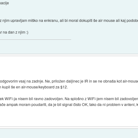
kacije
o z njim upravljam miško na enkranu, ali bi moral dokupiti še air mouse ali kaj pod
 na dan z njim :)
govorim vsaj na zadnje. Ne, priložen daljinec je IR in se ne obnaša kot air-mouse
en kupil še en air-mouse/keyboard za $12.
rek WiFi-ja nisem bil ravno zadovoljen. Na splošno z WiFi-jem nisem bil zadovolj
če ampak moram poudariti, da je bil signal čisto OK, tako da ni problem v anteni, k