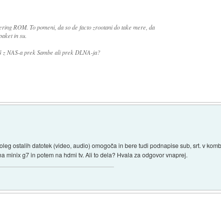
ering ROM. To pomeni, da so de facto zrootani do take mere, da
aket in su.
jaš z NAS-a prek Sambe ali prek DLNA-ja?
leg ostalih datotek (video, audio) omogoča in bere tudi podnapise sub, srt. v kombi
a minix g7 in potem na hdmi tv. Ali to dela? Hvala za odgovor vnaprej.