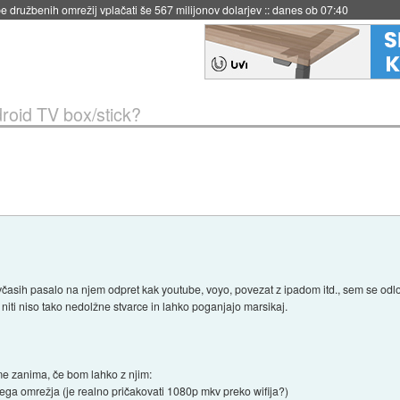
igence doslej
::
včeraj ob 21:37
droid TV box/stick?
 včasih pasalo na njem odpret kak youtube, voyo, povezat z ipadom itd., sem se odlo
niti niso tako nedolžne stvarce in lahko poganjajo marsikaj.
e zanima, če bom lahko z njim:
čega omrežja (je realno pričakovati 1080p mkv preko wifija?)