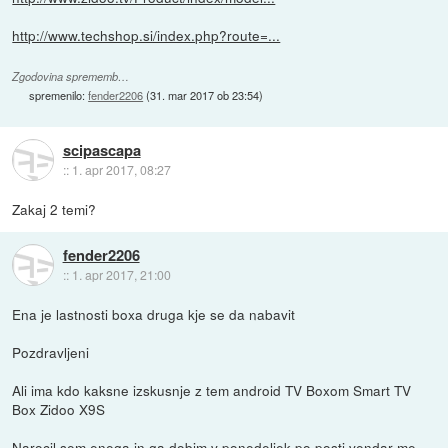
http://www.techshop.si/index.php?route=...
Zgodovina sprememb…
spremenilo:
fender2206
(
31. mar 2017 ob 23:54
)
scipascapa
::
1. apr 2017, 08:27
Zakaj 2 temi?
fender2206
::
1. apr 2017, 21:00
Ena je lastnosti boxa druga kje se da nabavit
Pozdravljeni
Ali ima kdo kaksne izskusnje z tem android TV Boxom Smart TV
Box Zidoo X9S
Narocil sem enega in ga dobim v ponedeljek po posti vendar me