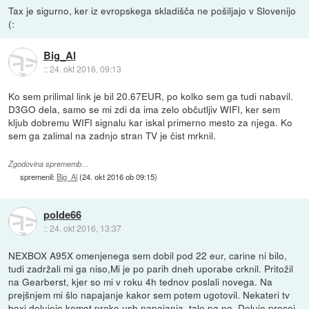
Tax je sigurno, ker iz evropskega skladišča ne pošiljajo v Slovenijo
(:
Big_Al
::
24. okt 2016, 09:13
Ko sem prilimal link je bil 20.67EUR, po kolko sem ga tudi nabavil.
D3GO dela, samo se mi zdi da ima zelo občutljiv WIFI, ker sem
kljub dobremu WIFI signalu kar iskal primerno mesto za njega. Ko
sem ga zalimal na zadnjo stran TV je čist mrknil.
Zgodovina sprememb…
spremenil:
Big_Al
(
24. okt 2016 ob 09:15
)
polde66
::
24. okt 2016, 13:37
NEXBOX A95X omenjenega sem dobil pod 22 eur, carine ni bilo,
tudi zadržali mi ga niso,Mi je po parih dneh uporabe crknil. Pritožil
na Gearberst, kjer so mi v roku 4h tednov poslali novega. Na
prejšnjem mi šlo napajanje kakor sem potem ugotovil. Nekateri tv
boxi delujejo komot preko usb napajanja, tale pa ne. Deluje precej