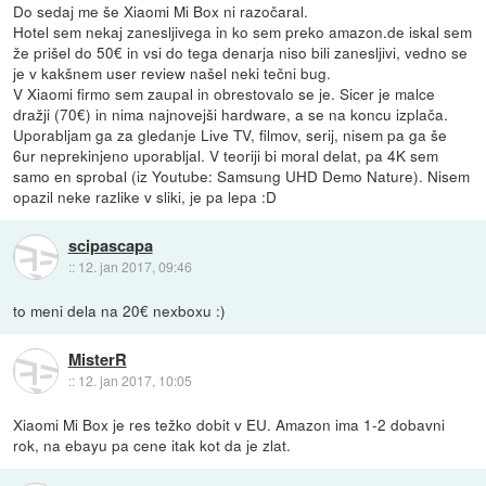
Do sedaj me še Xiaomi Mi Box ni razočaral.
Hotel sem nekaj zanesljivega in ko sem preko amazon.de iskal sem
že prišel do 50€ in vsi do tega denarja niso bili zanesljivi, vedno se
je v kakšnem user review našel neki tečni bug.
V Xiaomi firmo sem zaupal in obrestovalo se je. Sicer je malce
dražji (70€) in nima najnovejši hardware, a se na koncu izplača.
Uporabljam ga za gledanje Live TV, filmov, serij, nisem pa ga še
6ur neprekinjeno uporabljal. V teoriji bi moral delat, pa 4K sem
samo en sprobal (iz Youtube: Samsung UHD Demo Nature). Nisem
opazil neke razlike v sliki, je pa lepa :D
scipascapa
::
12. jan 2017, 09:46
to meni dela na 20€ nexboxu :)
MisterR
::
12. jan 2017, 10:05
Xiaomi Mi Box je res težko dobit v EU. Amazon ima 1-2 dobavni
rok, na ebayu pa cene itak kot da je zlat.