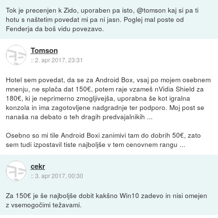
Tok je precenjen k Zido, uporaben pa isto, @tomson kaj si pa ti
hotu s naštetim povedat mi pa ni jasn. Poglej mal poste od
Fenderja da boš vidu povezavo.
Tomson
::
2. apr 2017, 23:31
Hotel sem povedat, da se za Android Box, vsaj po mojem osebnem
mnenju, ne splača dat 150€, potem raje vzameš nVidia Shield za
180€, ki je neprimerno zmogljivejša, uporabna še kot igralna
konzola in ima zagotovljene nadgradnje ter podporo. Moj post se
nanaša na debato o teh dragih predvajalnikih ...
Osebno so mi tile Android Boxi zanimivi tam do dobrih 50€, zato
sem tudi izpostavil tiste najboljše v tem cenovnem rangu ...
cekr
::
3. apr 2017, 00:30
Za 150€ je še najboljše dobit kakšno Win10 zadevo in nisi omejen
z vsemogočimi težavami.