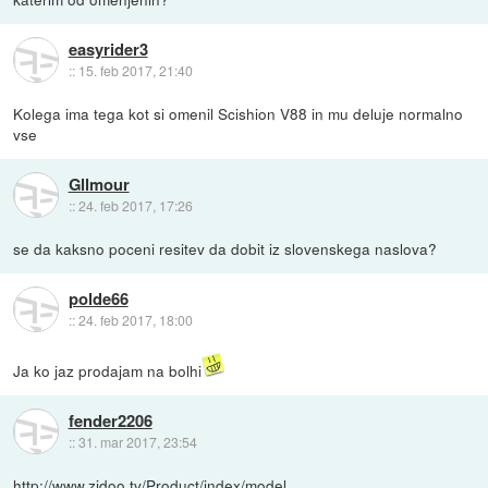
easyrider3
::
15. feb 2017, 21:40
Kolega ima tega kot si omenil Scishion V88 in mu deluje normalno
vse
Gllmour
::
24. feb 2017, 17:26
se da kaksno poceni resitev da dobit iz slovenskega naslova?
polde66
::
24. feb 2017, 18:00
Ja ko jaz prodajam na bolhi
fender2206
::
31. mar 2017, 23:54
http://www.zidoo.tv/Product/index/model...