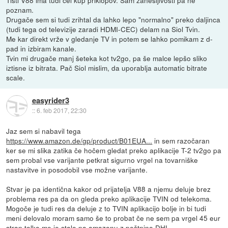
Tisti V88 ima tudi cel kup priklopov. Sam zanesljivosti pa ne
poznam.
Drugače sem si tudi zrihtal da lahko lepo "normalno" preko daljinca
(tudi tega od televizije zaradi HDMI-CEC) delam na Siol Tvin.
Me kar direkt vrže v gledanje TV in potem se lahko pomikam z d-
pad in izbiram kanale.
Tvin mi drugače manj šeteka kot tv2go, pa še malce lepšo sliko
iztisne iz bitrata. Pač Siol mislim, da uporablja automatic bitrate
scale.
easyrider3
::
6. feb 2017, 22:30
Jaz sem si nabavil tega
https://www.amazon.de/gp/product/B01EUA...
in sem razočaran
ker se mi slika zatika če hočem gledat preko aplikacije T-2 tv2go pa
sem probal vse varijante petkrat sigurno vrgel na tovarniške
nastavitve in posodobil vse možne varijante.
Stvar je pa identična kakor od prijatelja V88 a njemu deluje brez
problema res pa da on gleda preko aplikacije TVIN od telekoma.
Mogoče je tudi res da deluje z to TVIN aplikacijo bolje in bi tudi
meni delovalo moram samo še to probat če ne sem pa vrgel 45 eur
stran,tolko me je stalo na amazonu z poštnino DHL.