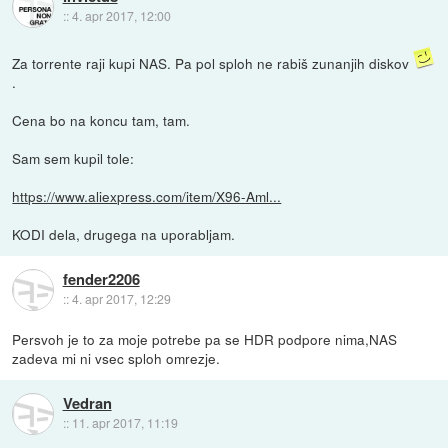
::
4. apr 2017, 12:00
Za torrente raji kupi NAS. Pa pol sploh ne rabiš zunanjih diskov
.
Cena bo na koncu tam, tam.
Sam sem kupil tole:
https://www.aliexpress.com/item/X96-Aml...
KODI dela, drugega na uporabljam.
fender2206
::
4. apr 2017, 12:29
Persvoh je to za moje potrebe pa se HDR podpore nima,NAS
zadeva mi ni vsec sploh omrezje.
Vedran
::
11. apr 2017, 11:19