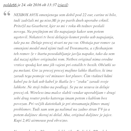
polde66
je
24. okt 2016 ob 13:37
izjavil
:
NEXBOX A95X omenjenega sem dobil pod 22 eur, carine ni bilo,
tudi zadržali mi ga niso,Mi je po parih dneh uporabe crknil.
Pritožil na Gearberst, kjer so mi v roku 4h tednov poslali
novega. Na prejšnjem mi šlo napajanje kakor sem potem
ugotovil. Nekateri tv boxi delujejo komot preko usb napajanja,
tale pa ne. Deluje precej stvari ne pa vse. Obstaja par romov za
omenjeni model med njimi tudi od Tronsmarta, a s fleshanjem
teh romov že v štartu posodabljanje javlja napako, tako da sem
dal nazaj njihov originalni rom. Netbox original nima orodne
vrstice spodaj kot smo jih vajeni pri ostalih tv boxih. Občutki so
pa mešani. Gre za precej precej majhno lahko škatlico, ki ima
zaradi tega pomoje več minusov kot plusov. Čim vtakneš hdmi
kabel pa še kak usb kabel je škatla že v "zraku" zaradi svoje
lahkote. Ne stoji trdno na podlagi. Se pa ne sesuva in deluje
precej ok. Wireless ima malce slabši vendar uporabljam v drugi
sobi drug router preko katerega imam potem s kablom box
povezan. Pri večjih datotekah je pri streamanju filmov manj
problemov. Tudi sam sem ga nalimal na zadno stran TV-ja a
potem daljinec skoraj ni delal. Aha, original daljinec je jajce.
Kupi 2,4G airmouse pod obvezno.