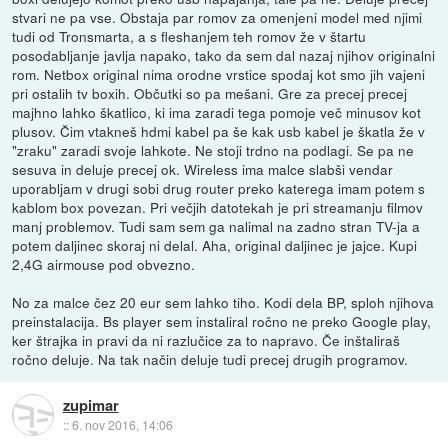
stvari ne pa vse. Obstaja par romov za omenjeni model med njimi
tudi od Tronsmarta, a s fleshanjem teh romov že v štartu
posodabljanje javlja napako, tako da sem dal nazaj njihov originalni
rom. Netbox original nima orodne vrstice spodaj kot smo jih vajeni
pri ostalih tv boxih. Občutki so pa mešani. Gre za precej precej
majhno lahko škatlico, ki ima zaradi tega pomoje več minusov kot
plusov. Čim vtakneš hdmi kabel pa še kak usb kabel je škatla že v
"zraku" zaradi svoje lahkote. Ne stoji trdno na podlagi. Se pa ne
sesuva in deluje precej ok. Wireless ima malce slabši vendar
uporabljam v drugi sobi drug router preko katerega imam potem s
kablom box povezan. Pri večjih datotekah je pri streamanju filmov
manj problemov. Tudi sam sem ga nalimal na zadno stran TV-ja a
potem daljinec skoraj ni delal. Aha, original daljinec je jajce. Kupi
2,4G airmouse pod obvezno.
No za malce čez 20 eur sem lahko tiho. Kodi dela BP, sploh njihova
preinstalacija. Bs player sem instaliral ročno ne preko Google play,
ker štrajka in pravi da ni razlučice za to napravo. Če inštaliraš
ročno deluje. Na tak način deluje tudi precej drugih programov.
zupimar
::
6. nov 2016, 14:06