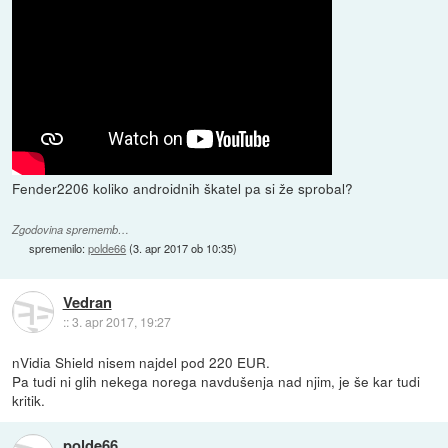
Fender2206 koliko androidnih škatel pa si že sprobal?
Zgodovina sprememb…
spremenilo:
polde66
(
3. apr 2017 ob 10:35
)
Vedran
::
3. apr 2017, 19:27
nVidia Shield nisem najdel pod 220 EUR.
Pa tudi ni glih nekega norega navdušenja nad njim, je še kar tudi
kritik.
polde66