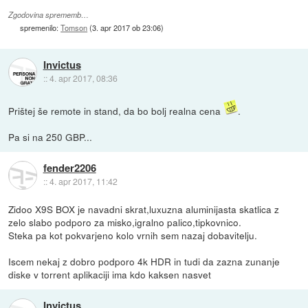
Zgodovina sprememb…
spremenilo:
Tomson
(
3. apr 2017 ob 23:06
)
Invictus
::
4. apr 2017, 08:36
Prištej še remote in stand, da bo bolj realna cena
.
Pa si na 250 GBP...
fender2206
::
4. apr 2017, 11:42
Zidoo X9S BOX je navadni skrat,luxuzna aluminijasta skatlica z
zelo slabo podporo za misko,igralno palico,tipkovnico.
Steka pa kot pokvarjeno kolo vrnih sem nazaj dobavitelju.
Iscem nekaj z dobro podporo 4k HDR in tudi da zazna zunanje
diske v torrent aplikaciji ima kdo kaksen nasvet
Invictus