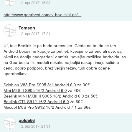
::
2. apr 2017, 16:03
http://www.gearbest.com/tv-box-mini-pc/...
Tomson
::
2. apr 2017, 17:21
Uf, tale Beelink je pa hudo precenjen. Glede na to, da se teh
Android boxov ne kupuje za pet let, kvečjemo za eno ali dve, saj
nikoli ne dobijo nadgradenj v smislu novejše različice Androida, so
na Gearbestu tile modeli nekako najboljši nakup, imajo solidno
ceno, dobro podporo, brez večjih težav, tudi dobre ocene
uporabnikov.
Scishion V88 Pro S905 8/1 Android 6.0
za 30€
Mini M8S II S905 16/2 Android 6.0
za 40€
Beelink MINI MXIII II S905 16/2 Android 6.0
za 50€
Beelink GT1 S912 16/2 Android 6.0
za 60€
Mecool M8S Pro S912 16/2 Android 7.1
za 66€
polde66
::
2. apr 2017, 21:31