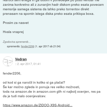
zanima konkretno ali z zunanjim hadr diskom preko esata povecam
memorije samega sistema da lahko preko torrentov direkt
prenasam na spomin istega diska preko esata priklopa boxa.
Prosim za nasvet
Hvala vnaprej
Zgodovina sprememb…
spremenilo:
fender2206
(
1. apr 2017 ob 21:04
)
Vedran
::
2. apr 2017, 01:41
fender2206,
od kod si ga naročil in koliko si ga plačal?
Še kar močno zgleda in ponuja res veliko možnosti,
toda na amazon.de in amazon.com glih ni najbolj ocenjen, res pa
da je tudi malo ocenjevalcev.
https://www.amazon.de/ZIDOO-X9S-Android...