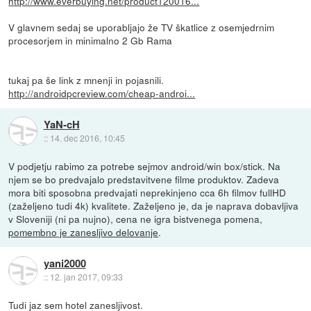
http://www.everbuying.net/product120016...
V glavnem sedaj se uporabljajo že TV škatlice z osemjedrnim
procesorjem in minimalno 2 Gb Rama
tukaj pa še link z mnenji in pojasnili.
http://androidpcreview.com/cheap-androi...
YaN-cH
::
14. dec 2016, 10:45
V podjetju rabimo za potrebe sejmov android/win box/stick. Na
njem se bo predvajalo predstavitvene filme produktov. Zadeva
mora biti sposobna predvajati neprekinjeno cca 6h filmov fullHD
(zaželjeno tudi 4k) kvalitete. Zaželjeno je, da je naprava dobavljiva
v Sloveniji (ni pa nujno), cena ne igra bistvenega pomena,
pomembno je zanesljivo delovanje
.
yani2000
::
12. jan 2017, 09:33
Tudi jaz sem hotel zanesljivost.