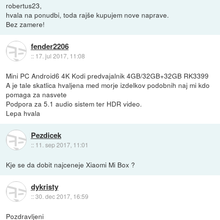
robertus23,
hvala na ponudbi, toda rajše kupujem nove naprave.
Bez zamere!
fender2206
::
17. jul 2017, 11:08
Mini PC Android6 4K Kodi predvajalnik 4GB/32GB+32GB RK3399
A je tale skatlica hvaljena med morje izdelkov podobnih naj mi kdo
pomaga za nasvete
Podpora za 5.1 audio sistem ter HDR video.
Lepa hvala
Pezdicek
::
11. sep 2017, 11:01
Kje se da dobit najceneje Xiaomi Mi Box ?
dykristy
::
30. dec 2017, 16:59
Pozdravljeni