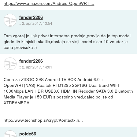
https://www.amazon.com/Android-OpenWRT-...
fender2206
::
2. apr 2017, 13:54
Tam zgoraj je link privat internetna prodaja,pravijo da je top model
glede tih kitajskih skatlic,obstaja se visji model sicer 10 vendar je
cena previsoka :)
fender2206
::
2. apr 2017, 14:01
Cena za ZIDOO X9S Android TV BOX Android 6.0 +
OpenWRT(NAS) Realtek RTD1295 2G/16G Dual Band WIFI
1000Mbps LAN HDR USB3.0 HDMI IN Recoder SATA 3.0 Bluetooth
Media Player je 150 EUR s postnino vred,dalec boljse od
XTREAMERA
http://www.techshop.si/crypt/Kontactx.h...
polde66