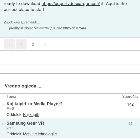
ready to download
https://xupertvdescargar.com/
it, Aquí is the
perfect place to start.
Zgodovina sprememb…
predlagal izbris:
Matevz96
(
10. dec 2025 ob 07:44
)
2
»
«
1
Vredno ogleda ...
Tema
Sporočila
»
Kaj kupiti za Media Player?
142
PerS
Oddelek:
Kaj kupiti
»
Samsung Gear VR
14
krefi
Oddelek:
Mobilne tehnologije