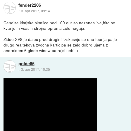
fender2206
::
3. apr 2017, 09:14
Cenejse kitajske skatlice pod 100 eur so nezanesljive,hito se
kvarijo in vcasih strojna oprema zelo nagaja.
Zidoo X9S je dalec pred drugimi izskusnje so eno teorija pa je
drugo,realtekova zvocna kartic pa se zelo dobro ujema z
androidem 6 glede winow pa rajsi nebi :)
polde66
::
3. apr 2017, 10:35