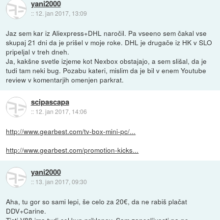
yani2000
::
12. jan 2017, 13:09
Jaz sem kar iz Aliexpress+DHL naročil. Pa vseeno sem čakal vse
skupaj 21 dni da je prišel v moje roke. DHL je drugače iz HK v SLO
pripeljal v treh dneh.
Ja, kakšne svetle izjeme kot Nexbox obstajajo, a sem slišal, da je
tudi tam neki bug. Pozabu kateri, mislim da je bil v enem Youtube
review v komentarjih omenjen parkrat.
scipascapa
::
12. jan 2017, 14:06
http://www.gearbest.com/tv-box-mini-pc/...
http://www.gearbest.com/promotion-kicks...
yani2000
::
13. jan 2017, 09:30
Aha, tu gor so sami lepi, še celo za 20€, da ne rabiš plačat
DDV+Carine.