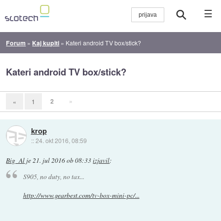
☰
Forum
»
Kaj kupiti
»
Kateri android TV box/stick?
Kateri android TV box/stick?
2
»
«
1
krop
::
24. okt 2016, 08:59
Big_Al
je
21. jul 2016 ob 08:33
izjavil
:
S905, no duty, no tax...
http://www.gearbest.com/tv-box-mini-pc/...