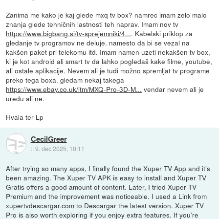
Zanima me kako je kaj glede mxq tv box? namrec imam zelo malo
znanja glede tehničnih lastnosti teh naprav. Imam nov tv
https://www.bigbang.si/tv-sprejemniki/4...
. Kabelski priklop za
gledanje tv programov ne deluje. namesto da bi se vezal na
kakšen paket pri telekomu itd. Imam namen uzeti nekakšen tv box,
ki je kot android ali smart tv da lahko pogledaš kake filme, youtube,
ali ostale aplikacije. Nevem ali je tudi možno spremljat tv programe
preko tega boxa. gledam nekaj takega
https://www.ebay.co.uk/itm/MXQ-Pro-3D-M...
vendar nevem ali je
uredu ali ne.
Hvala ter Lp
CecilGreer
::
9. dec 2025, 10:11
After trying so many apps, I finally found the Xuper TV App and it’s
been amazing. The Xuper TV APK is easy to install and Xuper TV
Gratis offers a good amount of content. Later, I tried Xuper TV
Premium and the improvement was noticeable. I used a Link from
xupertvdescargar.com to Descargar the latest version. Xuper TV
Pro is also worth exploring if you enjoy extra features. If you’re