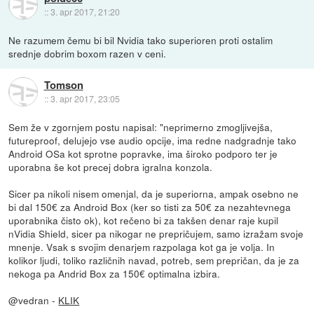
::
3. apr 2017, 21:20
Ne razumem čemu bi bil Nvidia tako superioren proti ostalim
srednje dobrim boxom razen v ceni.
Tomson
::
3. apr 2017, 23:05
Sem že v zgornjem postu napisal: "neprimerno zmogljivejša,
futureproof, delujejo vse audio opcije, ima redne nadgradnje tako
Android OSa kot sprotne popravke, ima široko podporo ter je
uporabna še kot precej dobra igralna konzola.
Sicer pa nikoli nisem omenjal, da je superiorna, ampak osebno ne
bi dal 150€ za Android Box (ker so tisti za 50€ za nezahtevnega
uporabnika čisto ok), kot rečeno bi za takšen denar raje kupil
nVidia Shield, sicer pa nikogar ne prepričujem, samo izražam svoje
mnenje. Vsak s svojim denarjem razpolaga kot ga je volja. In
kolikor ljudi, toliko različnih navad, potreb, sem prepričan, da je za
nekoga pa Andrid Box za 150€ optimalna izbira.
@vedran -
KLIK