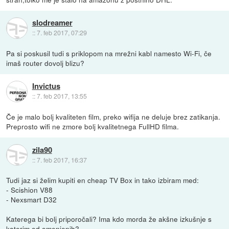
slodreamer
::
7. feb 2017, 07:29
Pa si poskusil tudi s priklopom na mrežni kabl namesto Wi-Fi, če
imaš router dovolj blizu?
Invictus
::
7. feb 2017, 13:55
Če je malo bolj kvaliteten film, preko wifija ne deluje brez zatikanja.
Preprosto wifi ne zmore bolj kvalitetnega FullHD filma.
zila90
::
7. feb 2017, 16:37
Tudi jaz si želim kupiti en cheap TV Box in tako izbiram med:
- Scishion V88
- Nexsmart D32
Katerega bi bolj priporočali? Ima kdo morda že akšne izkušnje s
katerim od omenjenih?