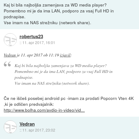
Kaj bi bila najboljša zamenjava za WD media player?
Pomembno mi je da ima LAN, podporo za vsaj Full HD in
podnapise.
Vse imam na NAS strežniku (network share).
robertus23
::
11. apr 2017, 16:01
Vedran
je
11. apr 2017 ob 11:19
izjavil
:
Kaj bi bila najboljša zamenjava za WD media player?
Pomembno mi je da ima LAN, podporo za vsaj Full HD in
podnapise.
Vse imam na NAS strežniku (network share).
Če ne iščeš posebej android pc -imam za prodati Popcorn Vten 4K
,ki je odličen predvajalnik:
http://www.bolha.com/avdio-in-video/vid...
Vedran
::
11. apr 2017, 23:02