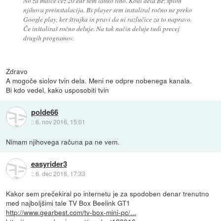
No za malce čez 20 eur sem lahko tiho. Kodi dela BP, sploh
njihova preinstalacija. Bs player sem instaliral ročno ne preko
Google play, ker štrajka in pravi da ni razlučice za to napravo.
Če inštaliraš ročno deluje. Na tak način deluje tudi precej
drugih programov.
Zdravo
A mogoče siolov tvin dela. Meni ne odpre nobenega kanala.
Bi kdo vedel, kako usposobiti tvin
polde66
::
6. nov 2016, 15:01
Nimam njihovega računa pa ne vem.
easyrider3
::
6. dec 2016, 17:33
Kakor sem prečekiral po internetu je za spodoben denar trenutno
med najboljšimi tale TV Box Beelink GT1
http://www.gearbest.com/tv-box-mini-pc/...