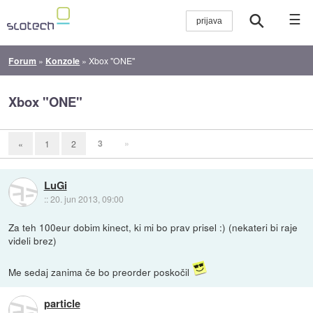
☰
Forum
»
Konzole
»
Xbox "ONE"
Xbox "ONE"
3
»
«
1
2
LuGi
::
20. jun 2013, 09:00
Za teh 100eur dobim kinect, ki mi bo prav prisel :) (nekateri bi raje
videli brez)
Me sedaj zanima če bo preorder poskočil
particle