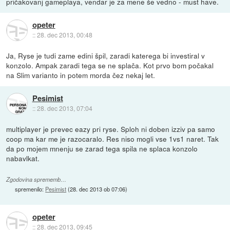
pričakovanj gameplaya, vendar je za mene še vedno - must have.
opeter
::
28. dec 2013, 00:48
Ja, Ryse je tudi zame edini špil, zaradi katerega bi investiral v
konzolo. Ampak zaradi tega se ne splača. Kot prvo bom počakal
na Slim varianto in potem morda čez nekaj let.
Pesimist
::
28. dec 2013, 07:04
multiplayer je prevec eazy pri ryse. Sploh ni doben izziv pa samo
coop ma kar me je razocaralo. Res niso mogli vse 1vs1 naret. Tak
da po mojem mnenju se zarad tega spila ne splaca konzolo
nabavlkat.
Zgodovina sprememb…
spremenilo:
Pesimist
(
28. dec 2013 ob 07:06
)
opeter
::
28. dec 2013, 09:45