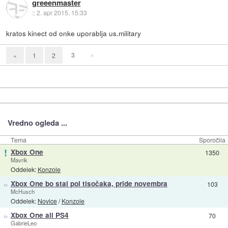
greeenmaster
::
2. apr 2015, 15:33
kratos kinect od onke uporablja us.military
3
»
«
1
2
Vredno ogleda ...
Tema
Sporočila
!
Xbox One
1350
Mavrik
Oddelek:
Konzole
»
Xbox One bo stal pol tisočaka, pride novembra
103
McHusch
Oddelek:
Novice
/
Konzole
»
Xbox One ali PS4
70
GabrieLeo