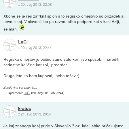
::
20. avg 2013, 22:08
Xbone se je res zafrknil sploh s to regijsko omejitvijo so prizadeti ali
nevem kaj. V sloveniji bo pa ravno toliko podpore kot v kaki Aziji,
še manj
LuGi
::
20. avg 2013, 22:44
Regijska omejitev je očitno samo zato ker niso sposobni narediti
zadostne količine konzol,..preorder
Drugo leto ko bom kupoval,..nebo težav :)
Zgodovina sprememb…
spremenil:
LuGi
(
20. avg 2013 ob 22:44
)
kratos
::
21. avg 2013, 20:54
Je kaj znanega kdaj pride v Slovenijo ? oz. kdaj lahko pričakujemo