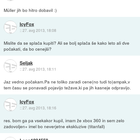
Müller jih bo hitro dobavil :)
IcyFox
::
27. avg 2013, 18:08
Mislite da se splača kupiti? Ali se bolj splača še kako leto ali dve
počakati, da bo cenejši?
Seljak
::
27. avg 2013, 18:11
Jaz vedno počakam.Pa ne toliko zaradi cene(no tudi to)ampak,v
tem času se ponavadi pojavijo težave,ki pa jih kasneje odpravijo.
IcyFox
::
27. avg 2013, 18:16
res. bom ga pa vsekakor kupil, imam že xbox 360 in sem zelo
zadovoljen+ imel bo neverjetne ekskluzive (titanfall)