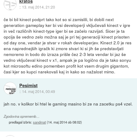
kratos
::
13. maj 2014, 21:20
če bi bil kinect podprt tako kot so si zamislili, bi dobili next
generation gameplay ker bi vsi developerji vključevali kinect v igre
in več različnih kinect-type iger bi se začelo razvijati. Sicer je ta
opcija še vedno zelo možna saj je pri tej generaciji kinect prisoten
od day one, vendar je stvar v rokah developerjev. Kinect 2.0 je res
ena naprednejših igračk ki zmore stvari ki si jih še predstavljati
nemoremo in bodo do izraza prišle čez 2-3 leta vendar bi jaz še
vedno vključeval kinect v x1, ampak je pa logično da je tako sonyu
kot microsoftu edino pomemben profit kot vsem drugim gigantom,
časi kjer so kupci narekovali kaj in kako so nažalost mimo.
Pesimist
::
14. maj 2014, 00:49
jah no. v kolikor bi htel le gaming masino bi ze na zacetku ps4 vzel.
Zgodovina sprememb…
predlagal izbris:
sandmat
(
14. maj 2014 ob 08:02
)