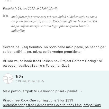
Pesimist
je
28. dec 2013 ob 07:04
izjavil
:
multiplayer je prevec eazy pri ryse. Sploh ni doben izziv pa samo
coop ma kar me je razocaralo. Res niso mogli vse 1vs1 naret. Tak
da po mojem mnenju se zarad tega spila ne splaca konzolo
nabavlkat.
Seveda ne. Vsaj trenutno. Ko bodo cene malo padle, pa nabor iger
se bo razširil ... no, takrat bo že vredno premisleka.
Ali kdo ve, če bodo izdali kakšen nov Project Gotham Racing? Ali
pa bodo nadaljevali samo s Forzo franšizo?
Tr0n
::
13. maj 2014, 19:55
Malo pozno, ampak MS je koncno prisel k pameti. :)
Kinect-free Xbox One coming June 9 for $399
Microsoft brings free Games with Gold to Xbox One, drops Gold