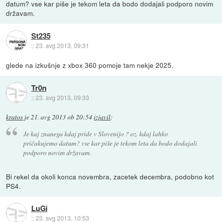
datum? vse kar piše je tekom leta da bodo dodajali podporo novim
državam.
St235
::
23. avg 2013, 09:31
glede na izkušnje z xbox 360 pomoje tam nekje 2025.
Tr0n
::
23. avg 2013, 09:33
kratos
je
21. avg 2013 ob 20:54
izjavil
:
Je kaj znanega kdaj pride v Slovenijo ? oz. kdaj lahko
pričakujemo datum? vse kar piše je tekom leta da bodo dodajali
podporo novim državam.
Bi rekel da okoli konca novembra, zacetek decembra, podobno kot
PS4.
LuGi
::
23. avg 2013, 10:53