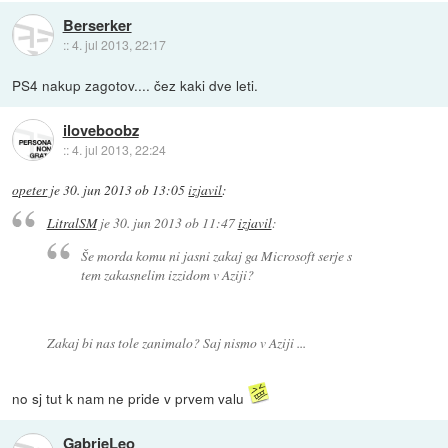
Berserker
::
4. jul 2013, 22:17
PS4 nakup zagotov.... čez kaki dve leti.
iloveboobz
::
4. jul 2013, 22:24
opeter
je
30. jun 2013 ob 13:05
izjavil
:
LitralSM
je
30. jun 2013 ob 11:47
izjavil
:
Še morda komu ni jasni zakaj ga Microsoft serje s
tem zakasnelim izzidom v Aziji?
Zakaj bi nas tole zanimalo? Saj nismo v Aziji ...
no sj tut k nam ne pride v prvem valu
GabrieLeo