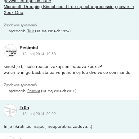
paywall for apps in June
Microsoft: Dropping Kinect could free up extra processing power in
Xbox One
Zgodovina sprememb…
spremenilo:
Tr0n
(
13. maj 2014 ob 19:57
)
Pesimist
::
13. maj 2014, 19:58
kinekt je bil sole reason zakaj sem nabavo xbox :P
watch tv in go back sta pa verjetno moji top dve voice commandi.
Zgodovina sprememb…
spremenilo:
Pesimist
(
13. maj 2014 ob 20:03
)
Tr0n
::
13. maj 2014, 20:02
In je hkrati tudi najbolj neuporabna zadeva. :)