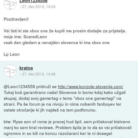
Leon1234558
::
27. dec 2013, 14:24
Pozdravljeni!
Vsi tisti ki ste xbox one že kupili me prosim dodajte za prijatelja.
moje ime: ScaredLeon
vsak dan gledam a nenajden slovenca ki ima xbox one
Lp Leon
kratos
::
27. dec 2013, 14:46
@Leon1234558 pridruži se
http://www.konzole-slovenija.com/
Tukaj boš garantirano našel Slovence in bomo kdaj kako užgali
skupaj, dodaj svoj gamertag v temo "xbox one gamertagi" na
strani. Pa še forum je na nivoju in nima nobenih fanboyev ter
ostale otročarije ki jih najdeš na tem podforumu.
btw: Ryse son of rome je precej hud špil, sem pričakoval bistveno
manj ko sem bral reviewe. Problem špila je to da so vsi pričakovali
ogromno in so bili na koncu razočarani ker le ni dosegel