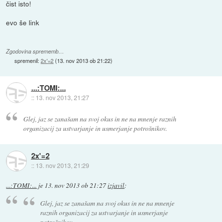
čist isto!
evo še link
Zgodovina sprememb…
spremenil:
2x'=2
(
13. nov 2013 ob 21:22
)
...:TOMI:...
::
13. nov 2013, 21:27
Glej, jaz se zanašam na svoj okus in ne na mnenje raznih
organizacij za ustvarjanje in usmerjanje potrošnikov.
2x'=2
::
13. nov 2013, 21:29
...:TOMI:...
je
13. nov 2013 ob 21:27
izjavil
:
Glej, jaz se zanašam na svoj okus in ne na mnenje
raznih organizacij za ustvarjanje in usmerjanje
potrošnikov.