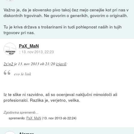
Važno je, da je slovensko pivo takoj čez mejo cenejše kot pri nas v
diskontnih trgovinah. Ne govorim o generikih, govorim o originalih.
Tu je kriva država s trošarinami in tudi pohlepnost naših in tujih
trgovcev pri nas.
PaX_MaN
::
13. nov 2013, 22:23
2x'=2
je
13. nov 2013 ob 21:20
izjavil
:
evo še link
Iz te slike ni razvidno, ali so ocenjeval naključni mimoidoči ali
profesionalci. Razlika je, verjetno, velika.
Zgodovina sprememb…
spremenilo:
PaX_MaN
(
13. nov 2013 ob 22:24
)