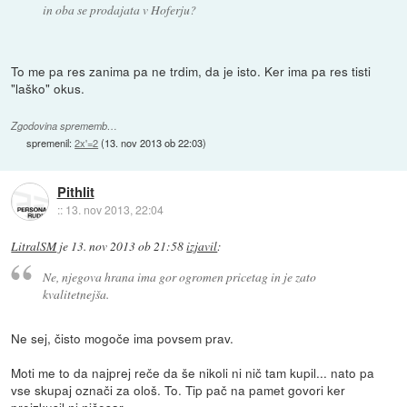
in oba se prodajata v Hoferju?
To me pa res zanima pa ne trdim, da je isto. Ker ima pa res tisti
"laško" okus.
Zgodovina sprememb…
spremenil:
2x'=2
(
13. nov 2013 ob 22:03
)
Pithlit
::
13. nov 2013, 22:04
LitralSM
je
13. nov 2013 ob 21:58
izjavil
:
Ne, njegova hrana ima gor ogromen pricetag in je zato
kvalitetnejša.
Ne sej, čisto mogoče ima povsem prav.
Moti me to da najprej reče da še nikoli ni nič tam kupil... nato pa
vse skupaj označi za ološ. To. Tip pač na pamet govori ker
preizkusil ni ničesar.