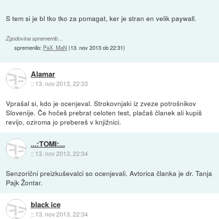
S tem si je bl tko tko za pomagat, ker je stran en velik paywall.
Zgodovina sprememb…
spremenilo:
PaX_MaN
(
13. nov 2013 ob 22:31
)
Alamar
::
13. nov 2013, 22:33
Vprašal si, kdo je ocenjeval. Strokovnjaki iz zveze potrošnikov
Slovenije. Če hočeš prebrat celoten test, plačaš članek ali kupiš
revijo, oziroma jo prebereš v knjižnici.
...:TOMI:...
::
13. nov 2013, 22:34
Senzorični preizkuševalci so ocenjevali. Avtorica članka je dr. Tanja
Pajk Žontar.
black ice
::
13. nov 2013, 22:34