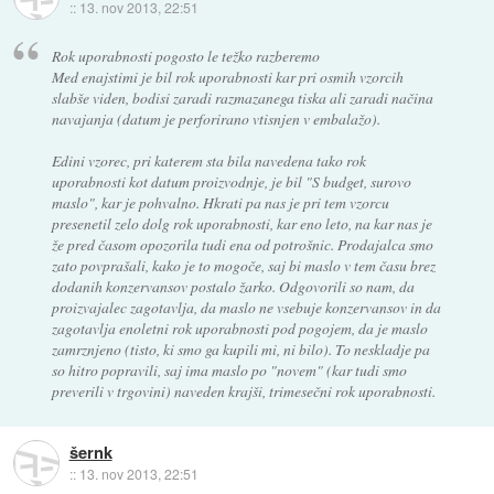
::
13. nov 2013, 22:51
Rok uporabnosti pogosto le težko razberemo
Med enajstimi je bil rok uporabnosti kar pri osmih vzorcih
slabše viden, bodisi zaradi razmazanega tiska ali zaradi načina
navajanja (datum je perforirano vtisnjen v embalažo).
Edini vzorec, pri katerem sta bila navedena tako rok
uporabnosti kot datum proizvodnje, je bil "S budget, surovo
maslo", kar je pohvalno. Hkrati pa nas je pri tem vzorcu
presenetil zelo dolg rok uporabnosti, kar eno leto, na kar nas je
že pred časom opozorila tudi ena od potrošnic. Prodajalca smo
zato povprašali, kako je to mogoče, saj bi maslo v tem času brez
dodanih konzervansov postalo žarko. Odgovorili so nam, da
proizvajalec zagotavlja, da maslo ne vsebuje konzervansov in da
zagotavlja enoletni rok uporabnosti pod pogojem, da je maslo
zamrznjeno (tisto, ki smo ga kupili mi, ni bilo). To neskladje pa
so hitro popravili, saj ima maslo po "novem" (kar tudi smo
preverili v trgovini) naveden krajši, trimesečni rok uporabnosti.
šernk
::
13. nov 2013, 22:51