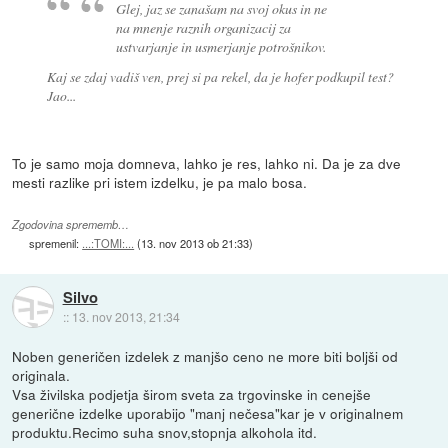
Glej, jaz se zanašam na svoj okus in ne
na mnenje raznih organizacij za
ustvarjanje in usmerjanje potrošnikov.
Kaj se zdaj vadiš ven, prej si pa rekel, da je hofer podkupil test?
Jao...
To je samo moja domneva, lahko je res, lahko ni. Da je za dve
mesti razlike pri istem izdelku, je pa malo bosa.
Zgodovina sprememb…
spremenil:
...:TOMI:...
(
13. nov 2013 ob 21:33
)
Silvo
::
13. nov 2013, 21:34
Noben generičen izdelek z manjšo ceno ne more biti boljši od
originala.
Vsa živilska podjetja širom sveta za trgovinske in cenejše
generične izdelke uporabijo "manj nečesa"kar je v originalnem
produktu.Recimo suha snov,stopnja alkohola itd.