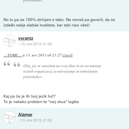
No tu pa se 100% strinjam s tabo. Ne moreš pa govorit, da so
izdelki nekje slabše kvalitete, ker tebi niso všeč!
vorantz
::
13. nov 2013, 21:30
...:TOMI:...
je
13. nov 2013 ob 21:27
izjavil
:
Glej, jaz se zanašam na svoj okus in ne na mnenje
raznih organizacij za ustvarjanje in usmerjanje
potrošnikov.
Kaj pa če je lih tvoj jezik fuč?
To je nekako problem te "moj okus" logike
Alamar
::
13. nov 2013, 21:32