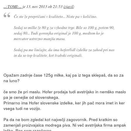
...:TOMI:...
je
13. nov 2013 ob 21:53
izjavil
:
Če ste že prepričani v kvaliteto... Niste pa v količino.
Sedaj so milke že 80 g za vzhodne trge. Bile so 100 g, potem 90,
sedaj 80... Tudi gorenjka original je 100 g, medtem ko je
mercator ustrezno manjša masa.
Sedaj pa me linčajte, da ima hofer/lidl izdelke za zahod pri nas
in da so top kvalitete, kot švabski originali.
Opažam zadnje čase 125g milke, kaj pa iz tega sklepaš, da so za
na luno?
če smo že pri maslu. Hofer prodaja tudi avstrijsko in nemško maslo
pa je cenejše od slovenskega.
Primarno ima Hofer slovenske izdelke, ker jih pač mora imet in ker
vsega tudi ne vozijo.
Pa da ne bom zgledal kot največji zagovornik. Pred kratkim so
zamenjali proizvajalca modrega piva. Ni več avstrijska firma ampak
laško. Res sem razočaran.