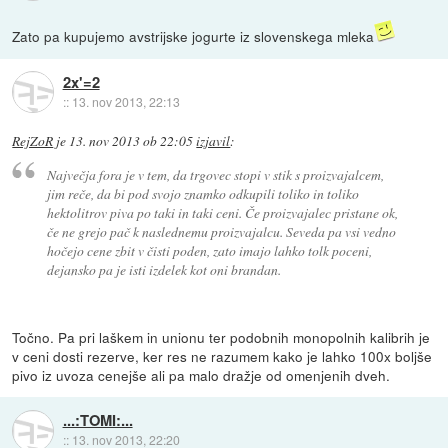
Zato pa kupujemo avstrijske jogurte iz slovenskega mleka
2x'=2
::
13. nov 2013, 22:13
RejZoR
je
13. nov 2013 ob 22:05
izjavil
:
Največja fora je v tem, da trgovec stopi v stik s proizvajalcem,
jim reče, da bi pod svojo znamko odkupili toliko in toliko
hektolitrov piva po taki in taki ceni. Če proizvajalec pristane ok,
če ne grejo pač k naslednemu proizvajalcu. Seveda pa vsi vedno
hočejo cene zbit v čisti poden, zato imajo lahko tolk poceni,
dejansko pa je isti izdelek kot oni brandan.
Točno. Pa pri laškem in unionu ter podobnih monopolnih kalibrih je
v ceni dosti rezerve, ker res ne razumem kako je lahko 100x boljše
pivo iz uvoza cenejše ali pa malo dražje od omenjenih dveh.
...:TOMI:...
::
13. nov 2013, 22:20