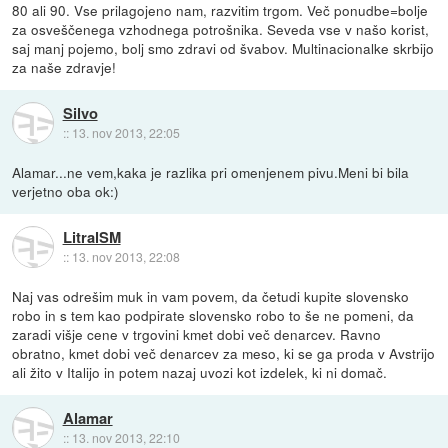
80 ali 90. Vse prilagojeno nam, razvitim trgom. Več ponudbe=bolje
za osveščenega vzhodnega potrošnika. Seveda vse v našo korist,
saj manj pojemo, bolj smo zdravi od švabov. Multinacionalke skrbijo
za naše zdravje!
Silvo
::
13. nov 2013, 22:05
Alamar...ne vem,kaka je razlika pri omenjenem pivu.Meni bi bila
verjetno oba ok:)
LitralSM
::
13. nov 2013, 22:08
Naj vas odrešim muk in vam povem, da četudi kupite slovensko
robo in s tem kao podpirate slovensko robo to še ne pomeni, da
zaradi višje cene v trgovini kmet dobi več denarcev. Ravno
obratno, kmet dobi več denarcev za meso, ki se ga proda v Avstrijo
ali žito v Italijo in potem nazaj uvozi kot izdelek, ki ni domač.
Alamar
::
13. nov 2013, 22:10