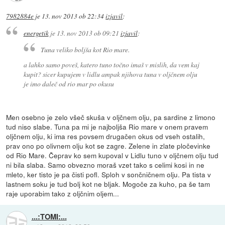
7982884e
je
13. nov 2013 ob 22:34
izjavil
:
energetik
je
13. nov 2013 ob 09:21
izjavil
:
Tuna veliko boljša kot Rio mare.
a lahko samo poveš, katero tuno točno imaš v mislih, da vem kaj
kupit? sicer kupujem v lidlu ampak njihova tuna v oljčnem olju
je imo daleč od rio mar po okusu
Men osebno je zelo všeč skuša v oljčnem olju, pa sardine z limono
tud niso slabe. Tuna pa mi je najboljša Rio mare v onem pravem
oljčnem olju, ki ima res povsem drugačen okus od vseh ostalih,
prav ono po olivnem olju kot se zagre. Zelene in zlate pločevinke
od Rio Mare. Čeprav ko sem kupoval v Lidlu tuno v oljčnem olju tud
ni bila slaba. Samo obvezno moraš vzet tako s celimi kosi in ne
mleto, ker tisto je pa čisti pofl. Sploh v sončničnem olju. Pa tista v
lastnem soku je tud bolj kot ne bljak. Mogoče za kuho, pa še tam
raje uporabim tako z oljčnim oljem...
...:TOMI:...