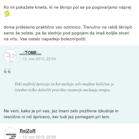
Ko mi pokažete kmeta, ki ne škropi pol se pa pogovarjamo naprej
doma pridelamo praktično vso ozimnico. Trenutno ne rabiš škropit
samo še solate, pa še slednjo pod pogojem da imaš boljše stvari
na vrtu. Vse ostalo napadejo bolezni/polži.
...:TOMI:...
::
13. nov 2013, 22:54
Taki najbolj špricajo in ker mešajo zelo majhne količine je
izredno težko določiti pravilno razmerje mešanja strupa..
Ne vem, kako je pri vas, jaz imam zelo pozitivne izkušnje in
resnično ni nič špricano, ker tudi jaz pomagam pri tem.
RejZoR
::
13. nov 2013, 22:56