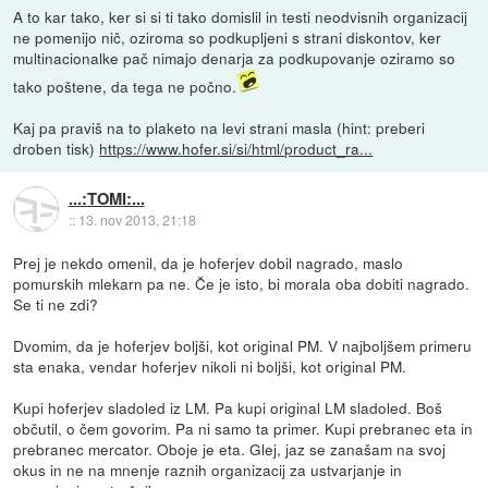
A to kar tako, ker si si ti tako domislil in testi neodvisnih organizacij
ne pomenijo nič, oziroma so podkupljeni s strani diskontov, ker
multinacionalke pač nimajo denarja za podkupovanje oziramo so
tako poštene, da tega ne počno.
Kaj pa praviš na to plaketo na levi strani masla (hint: preberi
droben tisk)
https://www.hofer.si/si/html/product_ra...
...:TOMI:...
::
13. nov 2013, 21:18
Prej je nekdo omenil, da je hoferjev dobil nagrado, maslo
pomurskih mlekarn pa ne. Če je isto, bi morala oba dobiti nagrado.
Se ti ne zdi?
Dvomim, da je hoferjev boljši, kot original PM. V najboljšem primeru
sta enaka, vendar hoferjev nikoli ni boljši, kot original PM.
Kupi hoferjev sladoled iz LM. Pa kupi original LM sladoled. Boš
občutil, o čem govorim. Pa ni samo ta primer. Kupi prebranec eta in
prebranec mercator. Oboje je eta. Glej, jaz se zanašam na svoj
okus in ne na mnenje raznih organizacij za ustvarjanje in