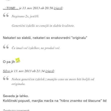
...:TOMI:...
je
13. nov 2013 ob 20:56
izjavil
:
Negirano 2x, jest10.
Generični izdelki so cenejši in slabše kvalitete.
Nekateri so slabši, nekateri so enakovredni "originalu"
Če imaš več izdelkov, ne prodaš več.
O pa jih
Silvo
je
13. nov 2013 ob 21:34
izjavil
:
Noben generičen izdelek z manjšo ceno ne more biti boljši od
originala.
Seveda je lahko.
Količinski popusti, manjša marža na "hišno znamko od štacune" itd
Zgodovina sprememb…