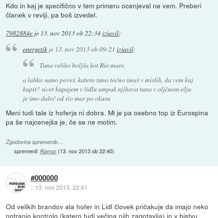
Kdo in kaj je specifično v tem primeru ocenjeval ne vem. Preberi
članek v reviji, pa boš izvedel.
7982884e
je
13. nov 2013 ob 22:34
izjavil
:
energetik
je
13. nov 2013 ob 09:21
izjavil
:
Tuna veliko boljša kot Rio mare.
a lahko samo poveš, katero tuno točno imaš v mislih, da vem kaj
kupit? sicer kupujem v lidlu ampak njihova tuna v oljčnem olju
je imo daleč od rio mar po okusu
Meni tudi tale iz hoferja ni dobra. Mi je pa osebno top iz Eurospina
pa še najcenejša je, če se ne motim.
Zgodovina sprememb…
spremenil:
Alamar
(
13. nov 2013 ob 22:40
)
#000000
::
13. nov 2013, 22:41
Od velikih brandov ala hofer in Lidl človek pričakuje da imajo neko
notranjo kontrolo (katero tudi večina njih zagotavlja) in v bistvu