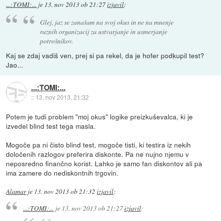
...:TOMI:...
je
13. nov 2013 ob 21:27
izjavil
:
Glej, jaz se zanašam na svoj okus in ne na mnenje
raznih organizacij za ustvarjanje in usmerjanje
potrošnikov.
Kaj se zdaj vadiš ven, prej si pa rekel, da je hofer podkupil test?
Jao...
...:TOMI:...
::
13. nov 2013, 21:32
Potem je tudi problem "moj okus" logike preizkuševalca, ki je
izvedel blind test tega masla.
Mogoče pa ni čisto blind test, mogoče tisti, ki testira iz nekih
določenih razlogov preferira diskonte. Pa ne nujno njemu v
neposredno finančno korist. Lahko je samo fan diskontov ali pa
ima zamere do nediskontnih trgovin.
Alamar
je
13. nov 2013 ob 21:32
izjavil
:
...:TOMI:...
je
13. nov 2013 ob 21:27
izjavil
: