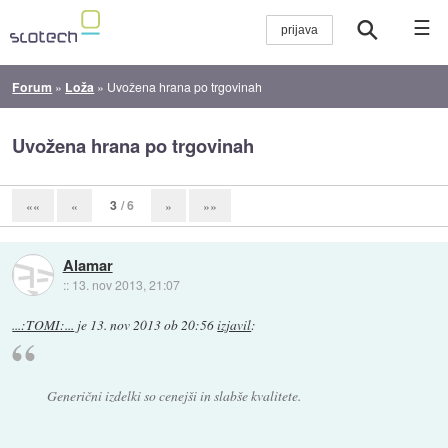
☰
Forum
»
Loža
»
Uvožena hrana po trgovinah
Uvožena hrana po trgovinah
3
/ 6
««
«
»
»»
Alamar
::
13. nov 2013, 21:07
...:TOMI:...
je
13. nov 2013 ob 20:56
izjavil
:
Generični izdelki so cenejši in slabše kvalitete.