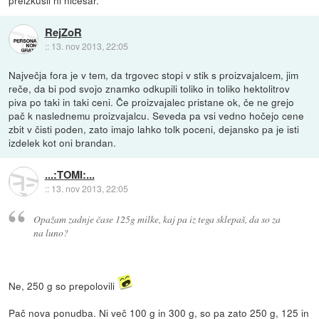
RejZoR
::
13. nov 2013, 22:05
Največja fora je v tem, da trgovec stopi v stik s proizvajalcem, jim
reče, da bi pod svojo znamko odkupili toliko in toliko hektolitrov
piva po taki in taki ceni. Če proizvajalec pristane ok, če ne grejo
pač k naslednemu proizvajalcu. Seveda pa vsi vedno hočejo cene
zbit v čisti poden, zato imajo lahko tolk poceni, dejansko pa je isti
izdelek kot oni brandan.
...:TOMI:...
::
13. nov 2013, 22:05
Opažam zadnje čase 125g milke, kaj pa iz tega sklepaš, da so za
na luno?
Ne, 250 g so prepolovili
Pač nova ponudba. Ni več 100 g in 300 g, so pa zato 250 g, 125 in