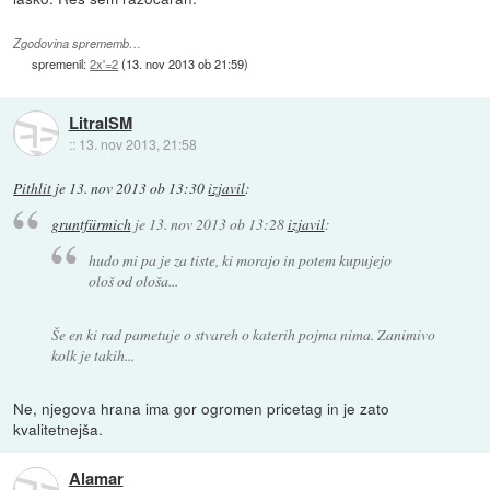
Zgodovina sprememb…
spremenil:
2x'=2
(
13. nov 2013 ob 21:59
)
LitralSM
::
13. nov 2013, 21:58
Pithlit
je
13. nov 2013 ob 13:30
izjavil
:
gruntfürmich
je
13. nov 2013 ob 13:28
izjavil
:
hudo mi pa je za tiste, ki morajo in potem kupujejo
ološ od ološa...
Še en ki rad pametuje o stvareh o katerih pojma nima. Zanimivo
kolk je takih...
Ne, njegova hrana ima gor ogromen pricetag in je zato
kvalitetnejša.
Alamar