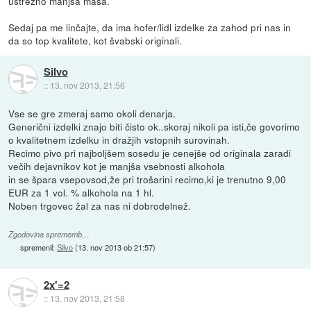
ustrezno manjša masa.
Sedaj pa me linčajte, da ima hofer/lidl izdelke za zahod pri nas in
da so top kvalitete, kot švabski originali.
Silvo
::
13. nov 2013, 21:56
Vse se gre zmeraj samo okoli denarja.
Generični izdelki znajo biti čisto ok..skoraj nikoli pa isti,če govorimo
o kvalitetnem izdelku in dražjih vstopnih surovinah.
Recimo pivo pri najboljšem sosedu je cenejše od originala zaradi
večih dejavnikov kot je manjša vsebnosti alkohola
in se špara vsepovsod,že pri trošarini recimo,ki je trenutno 9,00
EUR za 1 vol. % alkohola na 1 hl.
Noben trgovec žal za nas ni dobrodelnež.
Zgodovina sprememb…
spremenil:
Silvo
(
13. nov 2013 ob 21:57
)
2x'=2
::
13. nov 2013, 21:58