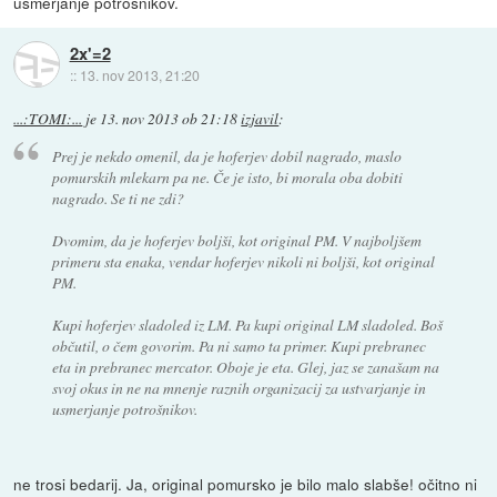
usmerjanje potrošnikov.
2x'=2
::
13. nov 2013, 21:20
...:TOMI:...
je
13. nov 2013 ob 21:18
izjavil
:
Prej je nekdo omenil, da je hoferjev dobil nagrado, maslo
pomurskih mlekarn pa ne. Če je isto, bi morala oba dobiti
nagrado. Se ti ne zdi?
Dvomim, da je hoferjev boljši, kot original PM. V najboljšem
primeru sta enaka, vendar hoferjev nikoli ni boljši, kot original
PM.
Kupi hoferjev sladoled iz LM. Pa kupi original LM sladoled. Boš
občutil, o čem govorim. Pa ni samo ta primer. Kupi prebranec
eta in prebranec mercator. Oboje je eta. Glej, jaz se zanašam na
svoj okus in ne na mnenje raznih organizacij za ustvarjanje in
usmerjanje potrošnikov.
ne trosi bedarij. Ja, original pomursko je bilo malo slabše! očitno ni