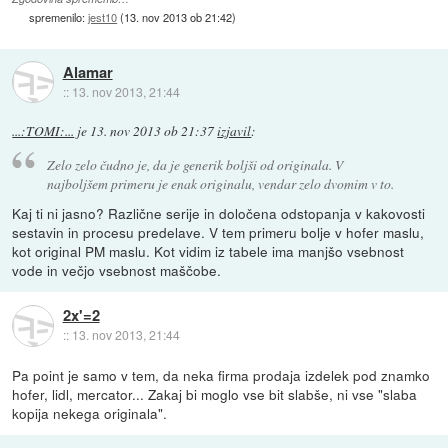
spremenilo:
jest10
(
13. nov 2013 ob 21:42
)
Alamar
::
13. nov 2013, 21:44
...:TOMI:...
je
13. nov 2013 ob 21:37
izjavil
:
Zelo zelo čudno je, da je generik boljši od originala. V
najboljšem primeru je enak originalu, vendar zelo dvomim v to.
Kaj ti ni jasno? Različne serije in določena odstopanja v kakovosti
sestavin in procesu predelave. V tem primeru bolje v hofer maslu,
kot original PM maslu. Kot vidim iz tabele ima manjšo vsebnost
vode in večjo vsebnost maščobe.
2x'=2
::
13. nov 2013, 21:44
Pa point je samo v tem, da neka firma prodaja izdelek pod znamko
hofer, lidl, mercator... Zakaj bi moglo vse bit slabše, ni vse "slaba
kopija nekega originala".