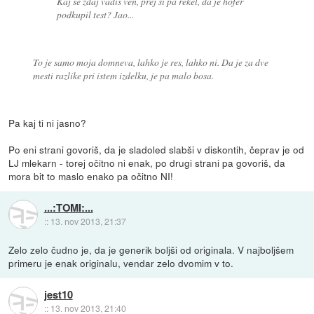
Kaj se zdaj vadiš ven, prej si pa rekel, da je hofer
podkupil test? Jao...
To je samo moja domneva, lahko je res, lahko ni. Da je za dve
mesti razlike pri istem izdelku, je pa malo bosa.
Pa kaj ti ni jasno?
Po eni strani govoriš, da je sladoled slabši v diskontih, čeprav je od
LJ mlekarn - torej očitno ni enak, po drugi strani pa govoriš, da
mora bit to maslo enako pa očitno NI!
...:TOMI:...
::
13. nov 2013, 21:37
Zelo zelo čudno je, da je generik boljši od originala. V najboljšem
primeru je enak originalu, vendar zelo dvomim v to.
jest10
::
13. nov 2013, 21:40