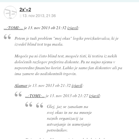
2x'=2
::
13. nov 2013, 21:36
...:TOMI:...
je
13. nov 2013 ob 21:32
izjavil
:
Potem je tudi problem "moj okus" logike preizkuševalca, ki je
izvedel blind test tega masla.
Mogoče pa ni čisto blind test, mogoče tisti, ki testira iz nekih
določenih razlogov preferira diskonte. Pa ne nujno njemu v
neposredno finančno korist. Lahko je samo fan diskontov ali pa
ima zamere do nediskontnih trgovin.
Alamar
je
13. nov 2013 ob 21:32
izjavil
:
...:TOMI:...
je
13. nov 2013 ob 21:27
izjavil
:
Glej, jaz se zanašam na
svoj okus in ne na mnenje
raznih organizacij za
ustvarjanje in usmerjanje
potrošnikov.