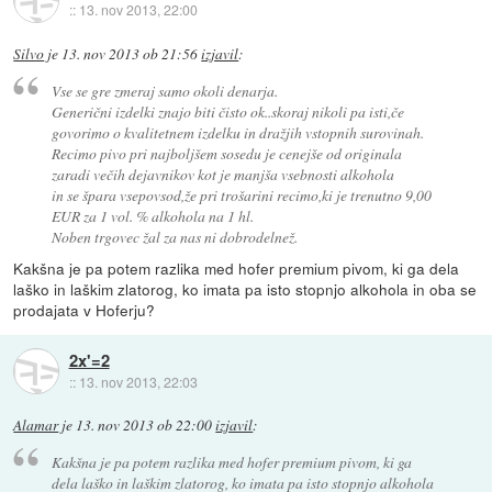
::
13. nov 2013, 22:00
Silvo
je
13. nov 2013 ob 21:56
izjavil
:
Vse se gre zmeraj samo okoli denarja.
Generični izdelki znajo biti čisto ok..skoraj nikoli pa isti,če
govorimo o kvalitetnem izdelku in dražjih vstopnih surovinah.
Recimo pivo pri najboljšem sosedu je cenejše od originala
zaradi večih dejavnikov kot je manjša vsebnosti alkohola
in se špara vsepovsod,že pri trošarini recimo,ki je trenutno 9,00
EUR za 1 vol. % alkohola na 1 hl.
Noben trgovec žal za nas ni dobrodelnež.
Kakšna je pa potem razlika med hofer premium pivom, ki ga dela
laško in laškim zlatorog, ko imata pa isto stopnjo alkohola in oba se
prodajata v Hoferju?
2x'=2
::
13. nov 2013, 22:03
Alamar
je
13. nov 2013 ob 22:00
izjavil
:
Kakšna je pa potem razlika med hofer premium pivom, ki ga
dela laško in laškim zlatorog, ko imata pa isto stopnjo alkohola