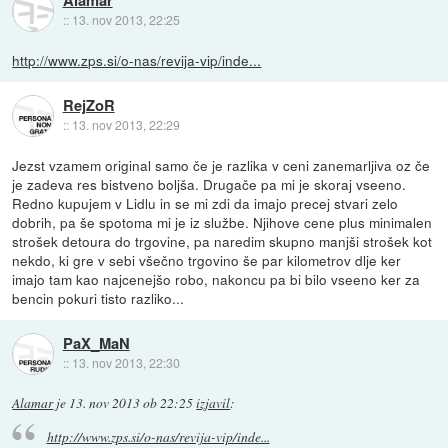
Alamar
::
13. nov 2013, 22:25
http://www.zps.si/o-nas/revija-vip/inde...
RejZoR
::
13. nov 2013, 22:29
Jezst vzamem original samo če je razlika v ceni zanemarljiva oz če
je zadeva res bistveno boljša. Drugače pa mi je skoraj vseeno.
Redno kupujem v Lidlu in se mi zdi da imajo precej stvari zelo
dobrih, pa še spotoma mi je iz službe. Njihove cene plus minimalen
strošek detoura do trgovine, pa naredim skupno manjši strošek kot
nekdo, ki gre v sebi všečno trgovino še par kilometrov dlje ker
imajo tam kao najcenejšo robo, nakoncu pa bi bilo vseeno ker za
bencin pokuri tisto razliko...
PaX_MaN
::
13. nov 2013, 22:30
Alamar
je
13. nov 2013 ob 22:25
izjavil
:
http://www.zps.si/o-nas/revija-vip/inde...