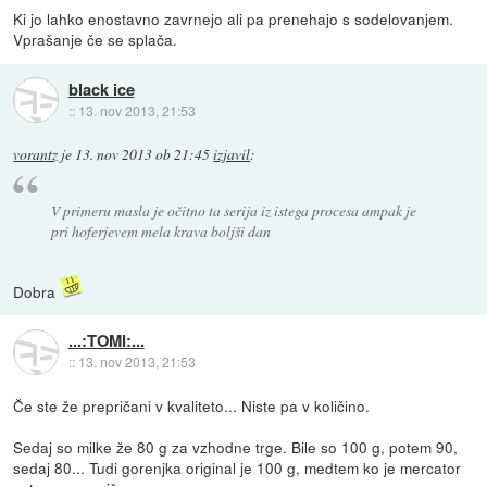
Ki jo lahko enostavno zavrnejo ali pa prenehajo s sodelovanjem.
Vprašanje če se splača.
black ice
::
13. nov 2013, 21:53
vorantz
je
13. nov 2013 ob 21:45
izjavil
:
V primeru masla je očitno ta serija iz istega procesa ampak je
pri hoferjevem mela krava boljši dan
Dobra
...:TOMI:...
::
13. nov 2013, 21:53
Če ste že prepričani v kvaliteto... Niste pa v količino.
Sedaj so milke že 80 g za vzhodne trge. Bile so 100 g, potem 90,
sedaj 80... Tudi gorenjka original je 100 g, medtem ko je mercator