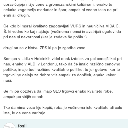
upravičujejo nižje cene z gromozanskimi količinami, enako to
nekako zagotavlja merkator in špar, ampak ni vedno tako ne pri
enih ali drugih.
Če kdo bi moral kvaliteto zagotavljati VURS in neuničjiva VIDA Č.
Š. ki vedno ko kaj najdejo (večinoma nemci in avstrijci) ugotovi da
pri nas ni nevarnosti (ker je zadeva še pošla :)
drugi pa so v bistvu ZPS ki pa je zgodba zase.
Sem pa v Lidlu v Helsinkih videl enak izdelek za pol cenejši kot pri
nas, enako v ALDI v Londonu, tako da če imajo različno cenovno
politiko, imajo tudi različno kvalitetno politiko, to jer gotovo, ker te
trgovci ne delajo za dobre vtis ampak za dobiček, enako kakor
naši.
Se mi pa dozdeva da imajo SLO trgovci enako kvaliteto robe,
ampak po višjih cenah.
Tko da nima veze kje kopiš, roba je večinoma iste kvalitete ali celo
ista, le da cene varirajo.
fosil