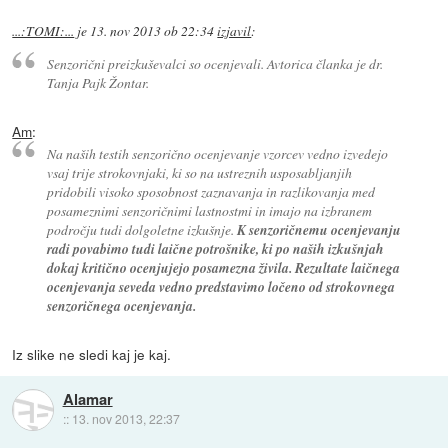
...:TOMI:...
je
13. nov 2013 ob 22:34
izjavil
:
Senzorični preizkuševalci so ocenjevali. Avtorica članka je dr.
Tanja Pajk Žontar.
Am
:
Na naših testih senzorično ocenjevanje vzorcev vedno izvedejo
vsaj trije strokovnjaki, ki so na ustreznih usposabljanjih
pridobili visoko sposobnost zaznavanja in razlikovanja med
posameznimi senzoričnimi lastnostmi in imajo na izbranem
področju tudi dolgoletne izkušnje.
K senzoričnemu ocenjevanju
radi povabimo tudi laične potrošnike, ki po naših izkušnjah
dokaj kritično ocenjujejo posamezna živila. Rezultate laičnega
ocenjevanja seveda vedno predstavimo ločeno od strokovnega
senzoričnega ocenjevanja.
Iz slike ne sledi kaj je kaj.
Alamar
::
13. nov 2013, 22:37