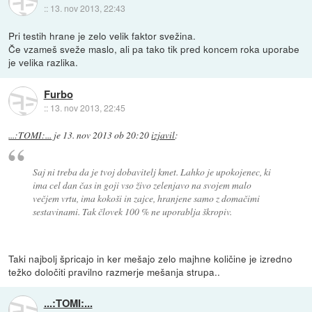
::
13. nov 2013, 22:43
Pri testih hrane je zelo velik faktor svežina.
Če vzameš sveže maslo, ali pa tako tik pred koncem roka uporabe
je velika razlika.
Furbo
::
13. nov 2013, 22:45
...:TOMI:...
je
13. nov 2013 ob 20:20
izjavil
:
Saj ni treba da je tvoj dobavitelj kmet. Lahko je upokojenec, ki
ima cel dan čas in goji vso živo zelenjavo na svojem malo
večjem vrtu, ima kokoši in zajce, hranjene samo z domačimi
sestavinami. Tak človek 100 % ne uporablja škropiv.
Taki najbolj špricajo in ker mešajo zelo majhne količine je izredno
težko določiti pravilno razmerje mešanja strupa..
...:TOMI:...