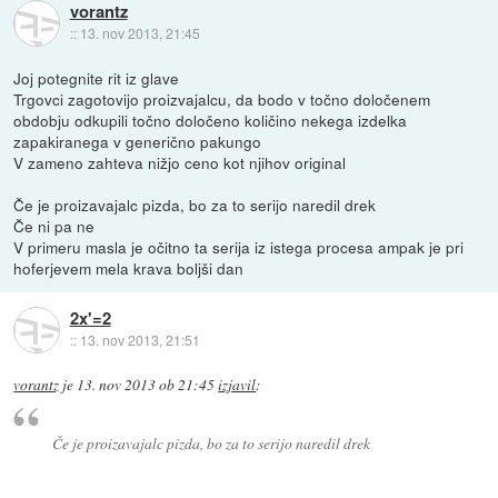
vorantz
::
13. nov 2013, 21:45
Joj potegnite rit iz glave
Trgovci zagotovijo proizvajalcu, da bodo v točno določenem
obdobju odkupili točno določeno količino nekega izdelka
zapakiranega v generično pakungo
V zameno zahteva nižjo ceno kot njihov original
Če je proizavajalc pizda, bo za to serijo naredil drek
Če ni pa ne
V primeru masla je očitno ta serija iz istega procesa ampak je pri
hoferjevem mela krava boljši dan
2x'=2
::
13. nov 2013, 21:51
vorantz
je
13. nov 2013 ob 21:45
izjavil
:
Če je proizavajalc pizda, bo za to serijo naredil drek