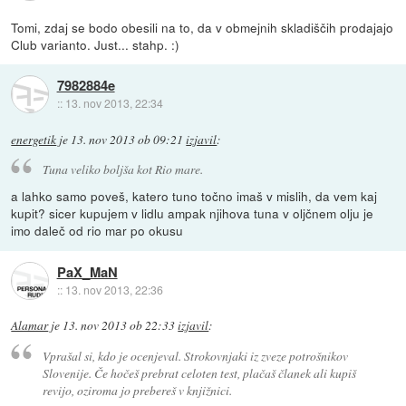
Tomi, zdaj se bodo obesili na to, da v obmejnih skladiščih prodajajo
Club varianto. Just... stahp. :)
7982884e
::
13. nov 2013, 22:34
energetik
je
13. nov 2013 ob 09:21
izjavil
:
Tuna veliko boljša kot Rio mare.
a lahko samo poveš, katero tuno točno imaš v mislih, da vem kaj
kupit? sicer kupujem v lidlu ampak njihova tuna v oljčnem olju je
imo daleč od rio mar po okusu
PaX_MaN
::
13. nov 2013, 22:36
Alamar
je
13. nov 2013 ob 22:33
izjavil
:
Vprašal si, kdo je ocenjeval. Strokovnjaki iz zveze potrošnikov
Slovenije. Če hočeš prebrat celoten test, plačaš članek ali kupiš
revijo, oziroma jo prebereš v knjižnici.