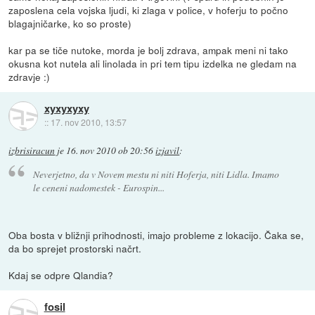
zaposlena cela vojska ljudi, ki zlaga v police, v hoferju to počno
blagajničarke, ko so proste)
kar pa se tiče nutoke, morda je bolj zdrava, ampak meni ni tako
okusna kot nutela ali linolada in pri tem tipu izdelka ne gledam na
zdravje :)
xyxyxyxy
::
17. nov 2010, 13:57
izbrisiracun
je
16. nov 2010 ob 20:56
izjavil
:
Neverjetno, da v Novem mestu ni niti Hoferja, niti Lidla. Imamo
le ceneni nadomestek - Eurospin...
Oba bosta v bližnji prihodnosti, imajo probleme z lokacijo. Čaka se,
da bo sprejet prostorski načrt.
Kdaj se odpre Qlandia?
fosil