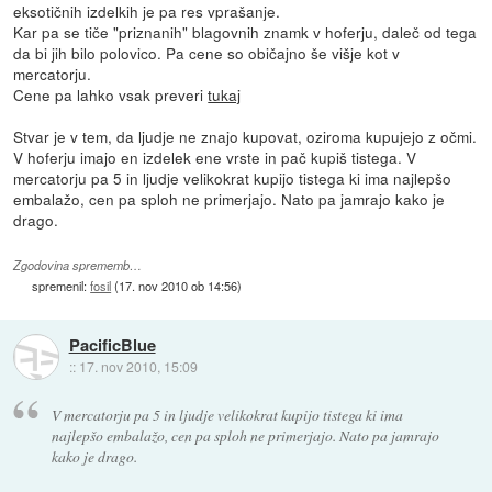
eksotičnih izdelkih je pa res vprašanje.
Kar pa se tiče "priznanih" blagovnih znamk v hoferju, daleč od tega
da bi jih bilo polovico. Pa cene so običajno še višje kot v
mercatorju.
Cene pa lahko vsak preveri
tukaj
Stvar je v tem, da ljudje ne znajo kupovat, oziroma kupujejo z očmi.
V hoferju imajo en izdelek ene vrste in pač kupiš tistega. V
mercatorju pa 5 in ljudje velikokrat kupijo tistega ki ima najlepšo
embalažo, cen pa sploh ne primerjajo. Nato pa jamrajo kako je
drago.
Zgodovina sprememb…
spremenil:
fosil
(
17. nov 2010 ob 14:56
)
PacificBlue
::
17. nov 2010, 15:09
V mercatorju pa 5 in ljudje velikokrat kupijo tistega ki ima
najlepšo embalažo, cen pa sploh ne primerjajo. Nato pa jamrajo
kako je drago.