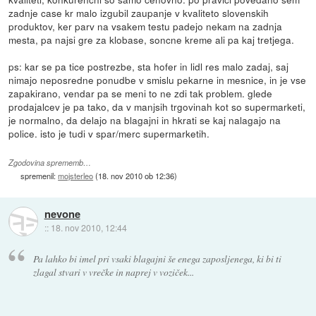
zadnje case kr malo izgubil zaupanje v kvaliteto slovenskih
produktov, ker parv na vsakem testu padejo nekam na zadnja
mesta, pa najsi gre za klobase, soncne kreme ali pa kaj tretjega.
ps: kar se pa tice postrezbe, sta hofer in lidl res malo zadaj, saj
nimajo neposredne ponudbe v smislu pekarne in mesnice, in je vse
zapakirano, vendar pa se meni to ne zdi tak problem. glede
prodajalcev je pa tako, da v manjsih trgovinah kot so supermarketi,
je normalno, da delajo na blagajni in hkrati se kaj nalagajo na
police. isto je tudi v spar/merc supermarketih.
Zgodovina sprememb…
spremenil:
mojsterleo
(
18. nov 2010 ob 12:36
)
nevone
::
18. nov 2010, 12:44
Pa lahko bi imel pri vsaki blagajni še enega zaposljenega, ki bi ti
zlagal stvari v vrečke in naprej v voziček...