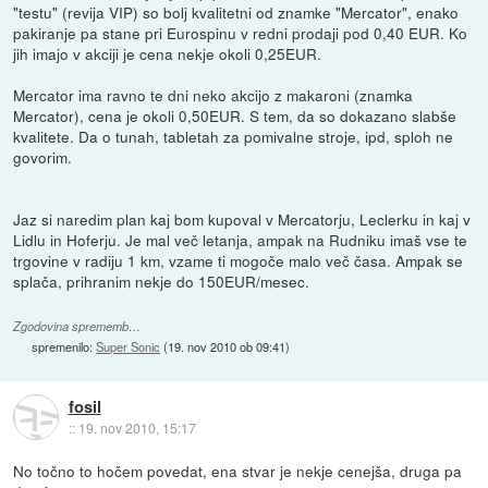
"testu" (revija VIP) so bolj kvalitetni od znamke "Mercator", enako
pakiranje pa stane pri Eurospinu v redni prodaji pod 0,40 EUR. Ko
jih imajo v akciji je cena nekje okoli 0,25EUR.
Mercator ima ravno te dni neko akcijo z makaroni (znamka
Mercator), cena je okoli 0,50EUR. S tem, da so dokazano slabše
kvalitete. Da o tunah, tabletah za pomivalne stroje, ipd, sploh ne
govorim.
Jaz si naredim plan kaj bom kupoval v Mercatorju, Leclerku in kaj v
Lidlu in Hoferju. Je mal več letanja, ampak na Rudniku imaš vse te
trgovine v radiju 1 km, vzame ti mogoče malo več časa. Ampak se
splača, prihranim nekje do 150EUR/mesec.
Zgodovina sprememb…
spremenilo:
Super Sonic
(
19. nov 2010 ob 09:41
)
fosil
::
19. nov 2010, 15:17
No točno to hočem povedat, ena stvar je nekje cenejša, druga pa