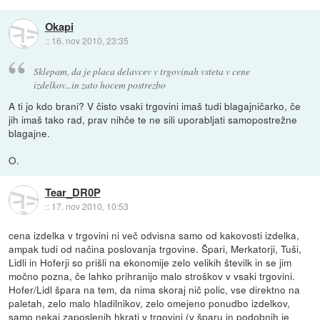
Okapi
::
16. nov 2010, 23:35
Sklepam, da je placa delavcev v trgovinah vsteta v cene
izdelkov...in zato hocem postrezbo
A ti jo kdo brani? V čisto vsaki trgovini imaš tudi blagajničarko, če
jih imaš tako rad, prav nihče te ne sili uporabljati samopostrežne
blagajne.
O.
Tear_DR0P
::
17. nov 2010, 10:53
cena izdelka v trgovini ni več odvisna samo od kakovosti izdelka,
ampak tudi od načina poslovanja trgovine. Špari, Merkatorji, Tuši,
Lidli in Hoferji so prišli na ekonomije zelo velikih številk in se jim
močno pozna, če lahko prihranijo malo stroškov v vsaki trgovini.
Hofer/Lidl špara na tem, da nima skoraj nič polic, vse direktno na
paletah, zelo malo hladilnikov, zelo omejeno ponudbo izdelkov,
samo nekaj zaposlenih hkrati v trgovini (v šparu in podobnih je