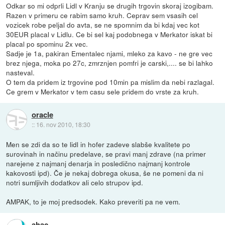
Odkar so mi odprli Lidl v Kranju se drugih trgovin skoraj izogibam.
Razen v primeru ce rabim samo kruh. Ceprav sem vsasih cel
vozicek robe peljal do avta, se ne spomnim da bi kdaj vec kot
30EUR placal v Lidlu. Ce bi sel kaj podobnega v Merkator iskat bi
placal po spominu 2x vec.
Sadje je 1a, pakiran Ementalec njami, mleko za kavo - ne gre vec
brez njega, moka po 27c, zmrznjen pomfri je carski,.... se bi lahko
nasteval.
O tem da pridem iz trgovine pod 10min pa mislim da nebi razlagal.
Ce grem v Merkator v tem casu sele pridem do vrste za kruh.
oracle
::
16. nov 2010, 18:30
Men se zdi da so te lidl in hofer zadeve slabše kvalitete po
surovinah in načinu predelave, se pravi manj zdrave (na primer
narejene z najmanj denarja in posledično najmanj kontrole
kakovosti ipd). Če je nekaj dobrega okusa, še ne pomeni da ni
notri sumljivih dodatkov ali celo strupov ipd.
AMPAK, to je moj predsodek. Kako preveriti pa ne vem.
ahac