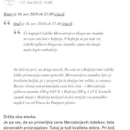
::
17. nov 2010, 14:49
@nny
je
16. nov 2010 ob 21:08
izjavil
:
fosil
je
16. nov 2010 ob 17:46
izjavil
:
Če kupuješ izdelke Mercatorjeve blagovne znamke
so cene iste kot v hoferju. V hoferju so pa itak vsi
izdelki njihove blagovne znamke, samo da imajo
malo lepšo embalažo.
Ne drži ne prvi, ne drugi stavek. Po ceni se s Hoferjevimi izdelki
lahko primerjajo samo generiki, Mercatorjeva znamka, kjer je
kvaliteta boljša, je v povprečju že dražja (ne veliko, a vseeno).
Ravno včeraj sem primerjala ceni brie sira - v Mercatorju
njihova znamka 100 g 0,85 €, v Hoferju 200 g 1,15 €. Lastnih
znamk imajo v Hoferju med pol in dve tretjini vse ponudbe -
najdeš vse od Fruca do Pampers plenic.
Držita oba stavka.
Je pa res, da so primerljive cene Mercatorjevih izdelkov, tiste
slovenskih proizvajalcev. Tukaj je tudi kvaliteta dobra. Pri bolj