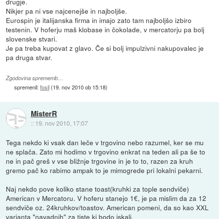
drugje.
Nikjer pa ni vse najcenejše in najboljše.
Eurospin je italijanska firma in imajo zato tam najboljšo izbiro
testenin. V hoferju maš klobase in čokolade, v mercatorju pa bolj
slovenske stvari.
Je pa treba kupovat z glavo. Če si bolj impulzivni nakupovalec je
pa druga stvar.
Zgodovina sprememb…
spremenil:
fosil
(
19. nov 2010 ob 15:18
)
MisterR
::
19. nov 2010, 17:07
Tega nekdo ki vsak dan leče v trgovino nebo razumel, ker se mu
ne splača. Zato mi hodimo v trgovino enkrat na teden ali pa še to
ne in pač greš v vse bližnje trgovine in je to to, razen za kruh
gremo pač ko rabimo ampak to je mimogrede pri lokalni pekarni.
Naj nekdo pove koliko stane toast(kruhki za tople sendviče)
American v Mercatoru. V hoferu stanejo 1€, je pa mislim da za 12
sendviče oz. 24kruhkov/toastov. American pomeni, da so kao XXL
varianta "navadnih",za tiste ki bodo iskali.