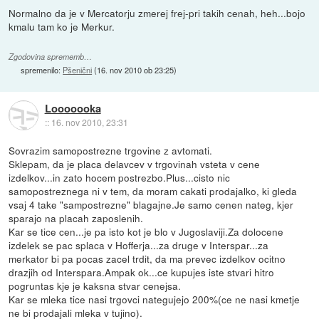
Normalno da je v Mercatorju zmerej frej-pri takih cenah, heh...bojo
kmalu tam ko je Merkur.
Zgodovina sprememb…
spremenilo:
Pšenični
(
16. nov 2010 ob 23:25
)
Looooooka
::
16. nov 2010, 23:31
Sovrazim samopostrezne trgovine z avtomati.
Sklepam, da je placa delavcev v trgovinah vsteta v cene
izdelkov...in zato hocem postrezbo.Plus...cisto nic
samopostreznega ni v tem, da moram cakati prodajalko, ki gleda
vsaj 4 take "sampostrezne" blagajne.Je samo cenen nateg, kjer
sparajo na placah zaposlenih.
Kar se tice cen...je pa isto kot je blo v Jugoslaviji.Za dolocene
izdelek se pac splaca v Hofferja...za druge v Interspar...za
merkator bi pa pocas zacel trdit, da ma prevec izdelkov ocitno
drazjih od Interspara.Ampak ok...ce kupujes iste stvari hitro
pogruntas kje je kaksna stvar cenejsa.
Kar se mleka tice nasi trgovci nategujejo 200%(ce ne nasi kmetje
ne bi prodajali mleka v tujino).