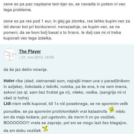
cene so pa pac napisane tam kjer so, se navadis in potem ni vec
tega problema.
cene so pa res pod 1 eur, in glej ga zlomka, res lahko kupim vec za
isti denar kot pri konkurenci. nenazadnje, ce kupim vec, se ne
pomeni, da se bom bolj basal s to hrano. le dalj cas mi ni treba
kupovati vec tega izdelka.
The Player
::
21. nov 2010, 16:56
da še jaz delim mnenje.
-ribe (sled, vietnamski som, najrajši imam une z paradižnikom
Hofer
in azijske), čokolada z lešniki, nutoka, pa še ena, k ne vem imena,
sokovi (so ql, sam čez fruktal ga ni), mleko, vodka, (sangrija mi ni
všeč iz hofra)
-nism velik kupoval, bil 1x nič posebnega, se ne spomnim velik
Lidl
ponudbe, se pa spomnim protivlomilskih vrat katastrofa
mislu
sm da majo košare, pol ugotovim, da morm it vn po voziček,
BOOOOOO!!! vrata se zaprejo, pol sm se mogu lazt čez blagajno,
da sm dobu voziček