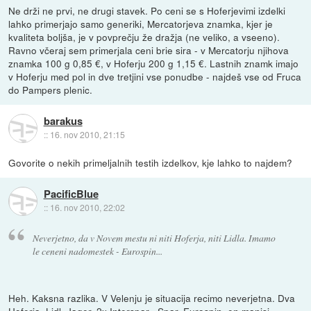
Ne drži ne prvi, ne drugi stavek. Po ceni se s Hoferjevimi izdelki
lahko primerjajo samo generiki, Mercatorjeva znamka, kjer je
kvaliteta boljša, je v povprečju že dražja (ne veliko, a vseeno).
Ravno včeraj sem primerjala ceni brie sira - v Mercatorju njihova
znamka 100 g 0,85 €, v Hoferju 200 g 1,15 €. Lastnih znamk imajo
v Hoferju med pol in dve tretjini vse ponudbe - najdeš vse od Fruca
do Pampers plenic.
barakus
::
16. nov 2010, 21:15
Govorite o nekih primeljalnih testih izdelkov, kje lahko to najdem?
PacificBlue
::
16. nov 2010, 22:02
Neverjetno, da v Novem mestu ni niti Hoferja, niti Lidla. Imamo
le ceneni nadomestek - Eurospin...
Heh. Kaksna razlika. V Velenju je situacija recimo neverjetna. Dva
Hoferja, Lidl, Jager, 2x Interspar , Spar, Eurospin, en manjsi