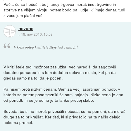
Pač... če se hočeš it bolj fancy trgovca moraš imet trgovine in
storitve na višjem nivoju, potem bodo pa ljudje, ki imajo denar, tudi
z veseljem plačal več.
nevone
::
18. nov 2010, 15:58
V krizi poleg kvalitete šteje tud cena, žal.
V krizi šteje tudi možnost zaslužka. Več narediš, da zagotoviš
dodatno ponudbo in s tem dodatna delovna mesta, kot pa da
gledaš samo na to, da je poceni.
Pa nisem proti nizkim cenam. Sem za večji asortiman ponudb, v
katerih se potem posamezniki že sami najdejo. Nizka cena je ena
od ponudb in če je edina je to lahko precej slabo.
Seveda, če si ne moreš privoščiti nečesa, še ne pomeni, da moraš
druge za to prikrajšat. Ker tisti, ki si privoščijo na ta način delajo
nekomu promet.