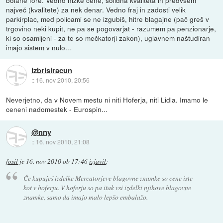
bolane fore. Vedno nizke cene, solidna kvaliteta in predvsem
največ (kvalitete) za nek denar. Vedno fraj in zadosti velik
parkirplac, med policami se ne izgubiš, hitre blagajne (pač greš v
trgovino neki kupit, ne pa se pogovarjat - razumem pa penzionarje,
ki so osamljeni - za te so mečkatorji zakon), uglavnem naštudiran
imajo sistem v nulo...
izbrisiracun
::
16. nov 2010, 20:56
Neverjetno, da v Novem mestu ni niti Hoferja, niti Lidla. Imamo le
ceneni nadomestek - Eurospin...
@nny
::
16. nov 2010, 21:08
fosil
je
16. nov 2010 ob 17:46
izjavil
:
Če kupuješ izdelke Mercatorjeve blagovne znamke so cene iste
kot v hoferju. V hoferju so pa itak vsi izdelki njihove blagovne
znamke, samo da imajo malo lepšo embalažo.