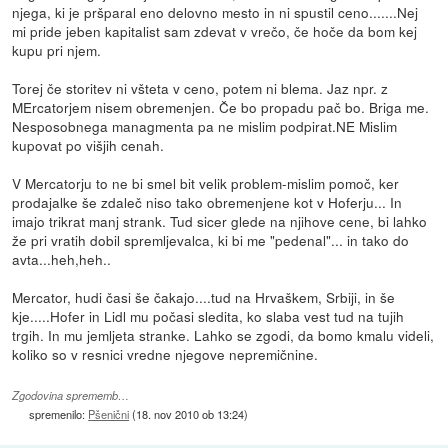
njega, ki je pršparal eno delovno mesto in ni spustil ceno.......Nej
mi pride jeben kapitalist sam zdevat v vrečo, če hoče da bom kej
kupu pri njem.
Torej če storitev ni všteta v ceno, potem ni blema. Jaz npr. z
MErcatorjem nisem obremenjen. Če bo propadu pač bo. Briga me.
Nesposobnega managmenta pa ne mislim podpirat.NE Mislim
kupovat po višjih cenah.
V Mercatorju to ne bi smel bit velik problem-mislim pomoč, ker
prodajalke še zdaleč niso tako obremenjene kot v Hoferju... In
imajo trikrat manj strank. Tud sicer glede na njihove cene, bi lahko
že pri vratih dobil spremljevalca, ki bi me "pedenal"... in tako do
avta...heh,heh..
Mercator, hudi časi še čakajo....tud na Hrvaškem, Srbiji, in še
kje.....Hofer in Lidl mu počasi sledita, ko slaba vest tud na tujih
trgih. In mu jemljeta stranke. Lahko se zgodi, da bomo kmalu videli,
koliko so v resnici vredne njegove nepremičnine.
Zgodovina sprememb…
spremenilo:
Pšenični
(
18. nov 2010 ob 13:24
)