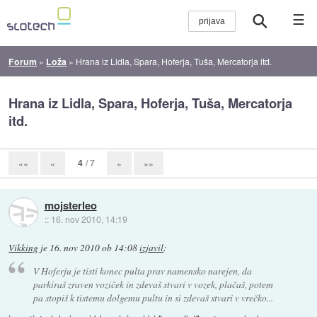
☰
Forum
»
Loža
»
Hrana iz Lidla, Spara, Hoferja, Tuša, Mercatorja itd.
Hrana iz Lidla, Spara, Hoferja, Tuša, Mercatorja
itd.
4
/ 7
««
«
»
»»
mojsterleo
::
16. nov 2010, 14:19
Vikking
je
16. nov 2010 ob 14:08
izjavil
:
V Hoferju je tisti konec pulta prav namensko narejen, da
parkiraš zraven voziček in zdevaš stvari v vozek, plačaš, potem
pa stopiš k tistemu dolgemu pultu in si zdevaš stvari v vrečko...