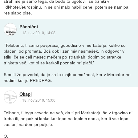
strah me je samo tega, da bodo to ugotovili se trzniki v
lidl/hofer/eurospinu, in se oni malo nabili cene. potem se nam pa
res slabo pise.
Pšenični
::
18. nov 2010, 14:08
"Telebanc, ti samo povprašaj gopodično v merkatorju, koliko so
plačani od prometa. Boš dobil zanimiv nasmešek, in odgovor v
stilu, če se celi mesec mečem po strankah, dobim od stranke
trinketa več, kot bi se karkoli poznalo pri plači."
Sem ti že povedal, da je za to majhna možnost, ker v Mercator ne
hodim, ker je PREDRAG.
Okapi
::
18. nov 2010, 15:00
Telbanc, ti tega seveda ne veš, da ti pri Merkatorju še v trgovino ni
treba iti, ampak si lahko kar lepo na toplem doma, ker ti vse lepo
zastonj na dom pripeljejo.
O.