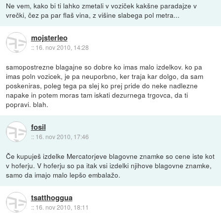
Ne vem, kako bi ti lahko zmetali v voziček kakšne paradajze v
vrečki, čez pa par flaš vina, z višine slabega pol metra...
mojsterleo
::
16. nov 2010, 14:28
samopostrezne blagajne so dobre ko imas malo izdelkov. ko pa
imas poln vozicek, je pa neuporbno, ker traja kar dolgo, da sam
poskeniras, poleg tega pa slej ko prej pride do neke nadlezne
napake in potem moras tam iskati dezurnega trgovca, da ti
popravi. blah.
fosil
::
16. nov 2010, 17:46
Če kupuješ izdelke Mercatorjeve blagovne znamke so cene iste kot
v hoferju. V hoferju so pa itak vsi izdelki njihove blagovne znamke,
samo da imajo malo lepšo embalažo.
tsatthoggua
::
16. nov 2010, 18:11