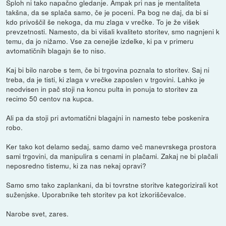
Sploh ni tako napačno gledanje. Ampak pri nas je mentaliteta
takšna, da se splača samo, če je poceni. Pa bog ne daj, da bi si
kdo privoščil še nekoga, da mu zlaga v vrečke. To je že višek
prevzetnosti. Namesto, da bi višali kvaliteto storitev, smo nagnjeni k
temu, da jo nižamo. Vse za cenejše izdelke, ki pa v primeru
avtomatičnih blagajn še to niso.
Kaj bi bilo narobe s tem, če bi trgovina poznala to storitev. Saj ni
treba, da je tisti, ki zlaga v vrečke zaposlen v trgovini. Lahko je
neodvisen in pač stoji na koncu pulta in ponuja to storitev za
recimo 50 centov na kupca.
Ali pa da stoji pri avtomatični blagajni in namesto tebe poskenira
robo.
Ker tako kot delamo sedaj, samo damo več manevrskega prostora
sami trgovini, da manipulira s cenami in plačami. Zakaj ne bi plačali
neposredno tistemu, ki za nas nekaj opravi?
Samo smo tako zaplankani, da bi tovrstne storitve kategorizirali kot
suženjske. Uporabnike teh storitev pa kot izkoriščevalce.
Narobe svet, zares.