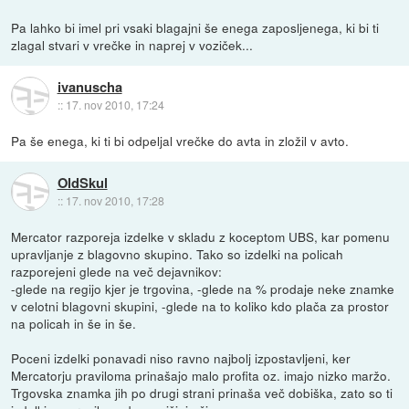
Pa lahko bi imel pri vsaki blagajni še enega zaposljenega, ki bi ti
zlagal stvari v vrečke in naprej v voziček...
ivanuscha
::
17. nov 2010, 17:24
Pa še enega, ki ti bi odpeljal vrečke do avta in zložil v avto.
OldSkul
::
17. nov 2010, 17:28
Mercator razporeja izdelke v skladu z koceptom UBS, kar pomenu
upravljanje z blagovno skupino. Tako so izdelki na policah
razporejeni glede na več dejavnikov:
-glede na regijo kjer je trgovina, -glede na % prodaje neke znamke
v celotni blagovni skupini, -glede na to koliko kdo plača za prostor
na policah in še in še.
Poceni izdelki ponavadi niso ravno najbolj izpostavljeni, ker
Mercatorju praviloma prinašajo malo profita oz. imajo nizko maržo.
Trgovska znamka jih po drugi strani prinaša več dobiška, zato so ti