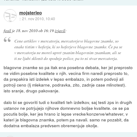
mojsterleo
::
21. nov 2010, 10:40
fosil
je
18. nov 2010 ob 16:19
izjavil
:
Cene artiklov v mercatorju, mercatorjeve blagovne znamke, so
enake tistim v hoferju, ki so hoferjeve blagovne znamke. Če pa se
v mercatorju ne moreš upret znanim blagovnim znamkam, ali se
ti ne ljubi sklonit do spodnje police, pa to ni stvar mercatorja.
blagovne znamke so pa itak ena posebna debata, ker jst preprosto
ne vidim posebne kvalitete v njih. vecina firm naredi preprosto to,
da prepakira isti izdelek v lepso embalazo, in potem podvoji ali
potroji ceno (lj mlekarne, podravka, zito, zadnje case mlinotest).
isto sranje, drugo pakovanje.
dalo bi se govoriti tudi o kvaliteti teh izdelkov, saj testi zps in drugih
ustanov ne potrjujejo njihove domnevno boljse kvalitete. ce se pa
pocutis bolje, ker jes hrano iz lepse vrecke/konzerve/whatever, v
kateri je blagovna znamka, potem pa navali. samo ne pozabit, da
dodatna embalaza predvsem obremenjuje okolje.