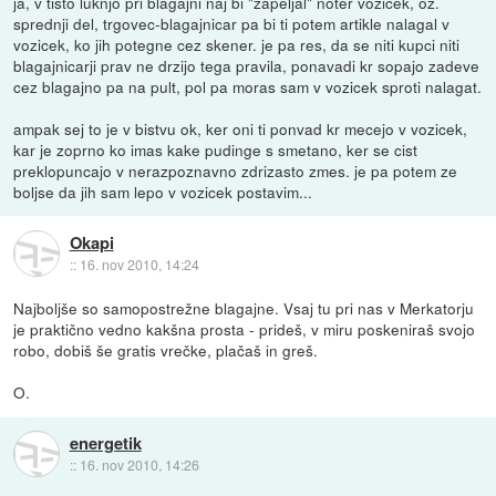
ja, v tisto luknjo pri blagajni naj bi "zapeljal" noter vozicek, oz.
sprednji del, trgovec-blagajnicar pa bi ti potem artikle nalagal v
vozicek, ko jih potegne cez skener. je pa res, da se niti kupci niti
blagajnicarji prav ne drzijo tega pravila, ponavadi kr sopajo zadeve
cez blagajno pa na pult, pol pa moras sam v vozicek sproti nalagat.
ampak sej to je v bistvu ok, ker oni ti ponvad kr mecejo v vozicek,
kar je zoprno ko imas kake pudinge s smetano, ker se cist
preklopuncajo v nerazpoznavno zdrizasto zmes. je pa potem ze
boljse da jih sam lepo v vozicek postavim...
Okapi
::
16. nov 2010, 14:24
Najboljše so samopostrežne blagajne. Vsaj tu pri nas v Merkatorju
je praktično vedno kakšna prosta - prideš, v miru poskeniraš svojo
robo, dobiš še gratis vrečke, plačaš in greš.
O.
energetik
::
16. nov 2010, 14:26