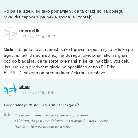
No pa se izdelki so tako postavljeni, da ta drazji so na dosegu
roke, tisti tapoceni pa nekje spodaj ali zgoraj:).
energetik
::
17. nov 2010, 15:17
Mislim, da je to cela znanost, kako trgovci razpostavljajo izdelke po
trgovini. Itak, da so najdražji na dosegu roke, prav tako na glavni
poti do blagajne, da te sproti premami in še kaj naložiš v voziček.
Jaz kupujem predvsem glede na specifično ceno (EUR/kg,
EUR/L,..), seveda po predhodnem čekiranju sestave.
ahac
::
17. nov 2010, 16:49
Looooooka
je
16. nov 2010 ob 23:31
izjavil
:
Sovrazim samopostrezne trgovine z avtomati.
Sklepam, da je placa delavcev v trgovinah vsteta v cene
izdelkov...in zato hocem postrezbo.