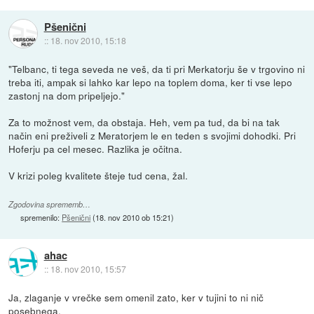
Pšenični
::
18. nov 2010, 15:18
"Telbanc, ti tega seveda ne veš, da ti pri Merkatorju še v trgovino ni
treba iti, ampak si lahko kar lepo na toplem doma, ker ti vse lepo
zastonj na dom pripeljejo."
Za to možnost vem, da obstaja. Heh, vem pa tud, da bi na tak
način eni preživeli z Meratorjem le en teden s svojimi dohodki. Pri
Hoferju pa cel mesec. Razlika je očitna.
V krizi poleg kvalitete šteje tud cena, žal.
Zgodovina sprememb…
spremenilo:
Pšenični
(
18. nov 2010 ob 15:21
)
ahac
::
18. nov 2010, 15:57
Ja, zlaganje v vrečke sem omenil zato, ker v tujini to ni nič
posebnega.