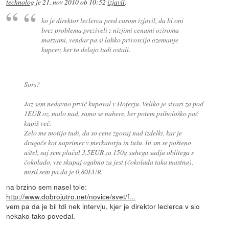
technolog
je
21. nov 2010 ob 10:52
izjavil
:
ko je direktor leclerca pred casom izjavil, da bi oni
brez problema preziveli z nizjimi cenami oziroma
marzami, vendar pa si lahko privoscijo ozemanje
kupcev, ker to delajo tudi ostali.
Sors?
Jaz sem nedavno prvič kupoval v Hoferju. Veliko je stvari za pod
1EUR oz. malo nad, samo se nabere, ker potem psihološko pač
kupiš več.
Zelo me motijo tudi, da so cene zgoraj nad izdelki, kar je
drugače kot naprimer v merkatorju in tušu. In sm se pošteno
uštel, saj sem plačal 3,5EUR za 150g suhega sadja oblitega s
čokolado, vse skupaj ogabno za jest (čokolada taka mastna),
misil sem pa da je 0,80EUR.
na brzino sem nasel tole:
http://www.dobrojutro.net/novice/svet/f...
vem pa da je bil tdi nek intervju, kjer je direktor leclerca v slo
nekako tako povedal.