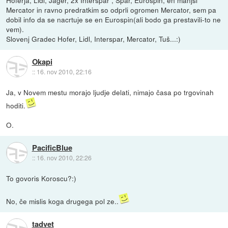
Mercator in ravno predratkim so odprli ogromen Mercator, sem pa
dobil info da se nacrtuje se en Eurospin(ali bodo ga prestavili-to ne
vem).
Slovenj Gradec Hofer, Lidl, Interspar, Mercator, Tuš...:)
Okapi
::
16. nov 2010, 22:16
Ja, v Novem mestu morajo ljudje delati, nimajo časa po trgovinah
hoditi.
O.
PacificBlue
::
16. nov 2010, 22:26
To govoris Koroscu?:)
No, če mislis koga drugega pol ze..
tadvet