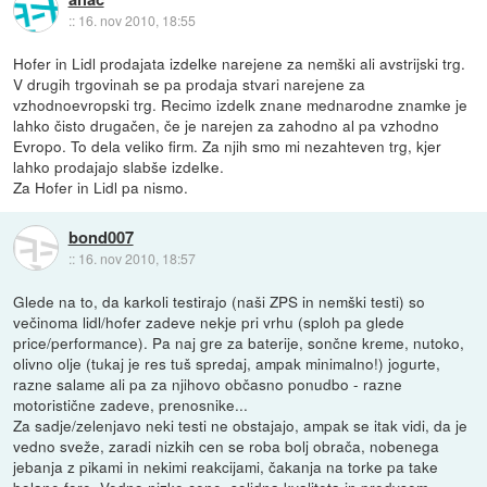
::
16. nov 2010, 18:55
Hofer in Lidl prodajata izdelke narejene za nemški ali avstrijski trg.
V drugih trgovinah se pa prodaja stvari narejene za
vzhodnoevropski trg. Recimo izdelk znane mednarodne znamke je
lahko čisto drugačen, če je narejen za zahodno al pa vzhodno
Evropo. To dela veliko firm. Za njih smo mi nezahteven trg, kjer
lahko prodajajo slabše izdelke.
Za Hofer in Lidl pa nismo.
bond007
::
16. nov 2010, 18:57
Glede na to, da karkoli testirajo (naši ZPS in nemški testi) so
večinoma lidl/hofer zadeve nekje pri vrhu (sploh pa glede
price/performance). Pa naj gre za baterije, sončne kreme, nutoko,
olivno olje (tukaj je res tuš spredaj, ampak minimalno!) jogurte,
razne salame ali pa za njihovo občasno ponudbo - razne
motoristične zadeve, prenosnike...
Za sadje/zelenjavo neki testi ne obstajajo, ampak se itak vidi, da je
vedno sveže, zaradi nizkih cen se roba bolj obrača, nobenega
jebanja z pikami in nekimi reakcijami, čakanja na torke pa take