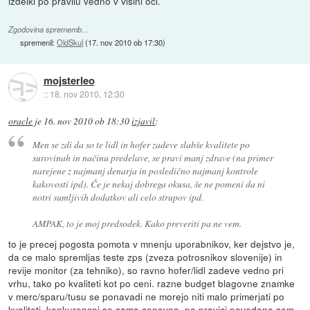
izdelki po pravilu vedno v višini oči.
Zgodovina sprememb…
spremenil:
OldSkul
(
17. nov 2010 ob 17:30
)
mojsterleo
::
18. nov 2010, 12:30
oracle
je
16. nov 2010 ob 18:30
izjavil
:
Men se zdi da so te lidl in hofer zadeve slabše kvalitete po
surovinah in načinu predelave, se pravi manj zdrave (na primer
narejene z najmanj denarja in posledično najmanj kontrole
kakovosti ipd). Če je nekaj dobrega okusa, še ne pomeni da ni
notri sumljivih dodatkov ali celo strupov ipd.
AMPAK, to je moj predsodek. Kako preveriti pa ne vem.
to je precej pogosta pomota v mnenju uporabnikov, ker dejstvo je,
da ce malo spremljas teste zps (zveza potrosnikov slovenije) in
revije monitor (za tehniko), so ravno hofer/lidl zadeve vedno pri
vrhu, tako po kvaliteti kot po ceni. razne budget blagovne znamke
v merc/sparu/tusu se ponavadi ne morejo niti malo primerjati po
kvaliteti, konkurencni so samo cenovno. po pravici povedano sem