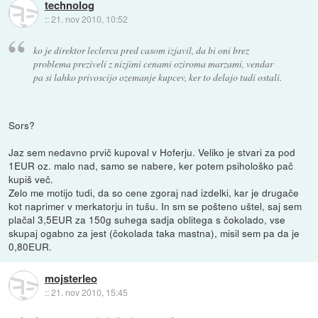
technolog
::
21. nov 2010, 10:52
ko je direktor leclerca pred casom izjavil, da bi oni brez
problema preziveli z nizjimi cenami oziroma marzami, vendar
pa si lahko privoscijo ozemanje kupcev, ker to delajo tudi ostali.
Sors?
Jaz sem nedavno prvič kupoval v Hoferju. Veliko je stvari za pod
1EUR oz. malo nad, samo se nabere, ker potem psihološko pač
kupiš več.
Zelo me motijo tudi, da so cene zgoraj nad izdelki, kar je drugače
kot naprimer v merkatorju in tušu. In sm se pošteno uštel, saj sem
plačal 3,5EUR za 150g suhega sadja oblitega s čokolado, vse
skupaj ogabno za jest (čokolada taka mastna), misil sem pa da je
0,80EUR.
mojsterleo
::
21. nov 2010, 15:45