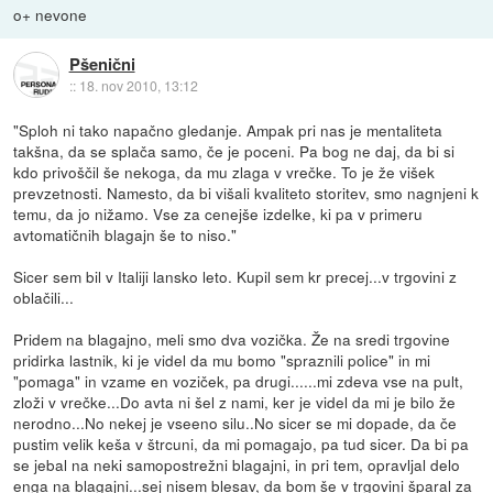
o+ nevone
Pšenični
::
18. nov 2010, 13:12
"Sploh ni tako napačno gledanje. Ampak pri nas je mentaliteta
takšna, da se splača samo, če je poceni. Pa bog ne daj, da bi si
kdo privoščil še nekoga, da mu zlaga v vrečke. To je že višek
prevzetnosti. Namesto, da bi višali kvaliteto storitev, smo nagnjeni k
temu, da jo nižamo. Vse za cenejše izdelke, ki pa v primeru
avtomatičnih blagajn še to niso."
Sicer sem bil v Italiji lansko leto. Kupil sem kr precej...v trgovini z
oblačili...
Pridem na blagajno, meli smo dva vozička. Že na sredi trgovine
pridirka lastnik, ki je videl da mu bomo "spraznili police" in mi
"pomaga" in vzame en voziček, pa drugi......mi zdeva vse na pult,
zloži v vrečke...Do avta ni šel z nami, ker je videl da mi je bilo že
nerodno...No nekej je vseeno silu..No sicer se mi dopade, da če
pustim velik keša v štrcuni, da mi pomagajo, pa tud sicer. Da bi pa
se jebal na neki samopostrežni blagajni, in pri tem, opravljal delo
enga na blagajni...sej nisem blesav, da bom še v trgovini šparal za