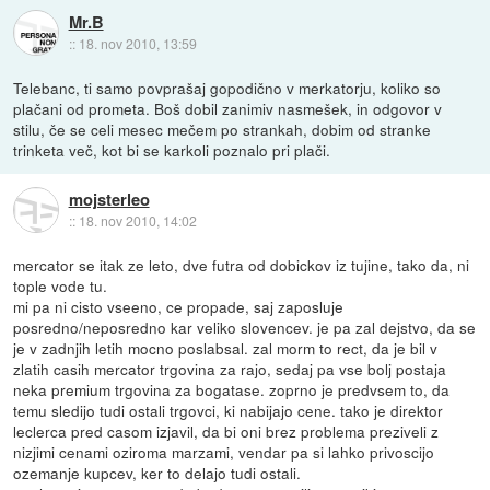
Mr.B
::
18. nov 2010, 13:59
Telebanc, ti samo povprašaj gopodično v merkatorju, koliko so
plačani od prometa. Boš dobil zanimiv nasmešek, in odgovor v
stilu, če se celi mesec mečem po strankah, dobim od stranke
trinketa več, kot bi se karkoli poznalo pri plači.
mojsterleo
::
18. nov 2010, 14:02
mercator se itak ze leto, dve futra od dobickov iz tujine, tako da, ni
tople vode tu.
mi pa ni cisto vseeno, ce propade, saj zaposluje
posredno/neposredno kar veliko slovencev. je pa zal dejstvo, da se
je v zadnjih letih mocno poslabsal. zal morm to rect, da je bil v
zlatih casih mercator trgovina za rajo, sedaj pa vse bolj postaja
neka premium trgovina za bogatase. zoprno je predvsem to, da
temu sledijo tudi ostali trgovci, ki nabijajo cene. tako je direktor
leclerca pred casom izjavil, da bi oni brez problema preziveli z
nizjimi cenami oziroma marzami, vendar pa si lahko privoscijo
ozemanje kupcev, ker to delajo tudi ostali.