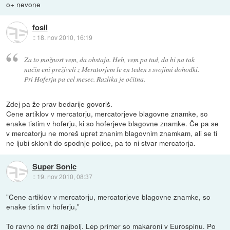
o+ nevone
fosil
::
18. nov 2010, 16:19
Za to možnost vem, da obstaja. Heh, vem pa tud, da bi na tak
način eni preživeli z Meratorjem le en teden s svojimi dohodki.
Pri Hoferju pa cel mesec. Razlika je očitna.
Zdej pa že prav bedarije govoriš.
Cene artiklov v mercatorju, mercatorjeve blagovne znamke, so
enake tistim v hoferju, ki so hoferjeve blagovne znamke. Če pa se
v mercatorju ne moreš upret znanim blagovnim znamkam, ali se ti
ne ljubi sklonit do spodnje police, pa to ni stvar mercatorja.
Super Sonic
::
19. nov 2010, 08:37
"Cene artiklov v mercatorju, mercatorjeve blagovne znamke, so
enake tistim v hoferju,"
To ravno ne drži najbolj. Lep primer so makaroni v Eurospinu. Po