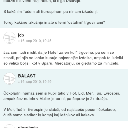
opaziš bistveno nižji račun, ki ti ga izstavijo.
S kakšnim Tušem ali Eurospinom pa nimam izkušenj.
Torej, kakšne izkušnje imate s temi "ostalimi" trgovinami?
jcb
::
16. sep 2010, 19:45
Jaz sem tudi mislil, da je Hofer za en kur* trgovina, pa sem se
zmotil, pri njih se lahko kupuje najcenejše izdelke, ampak te izdelki
so veliko boljši, kot v Sparu, Mercatorju, če gledamo za min.celo.
BALAST
::
16. sep 2010, 19:49
Čokoladni namaz sem si kupil tako v Hof, Lid, Mer, Tuš, Evrospin,
ampak čez nutele v Muller je pa ni, pa čeprav je 2x dražja.
V Mer, Tuš in Evrospin je slabši, od najslabše poceni čokolade,
čutiš samo sladkor in komaj kaj lešnikov ali kakava.
djordjevic