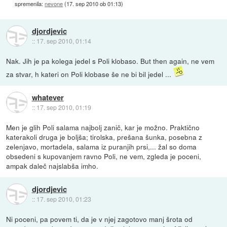
spremenila:
nevone
(
17. sep 2010 ob 01:13
)
djordjevic
::
17. sep 2010, 01:14
Nak. Jih je pa kolega jedel s Poli klobaso. But then again, ne vem
za stvar, h kateri on Poli klobase še ne bi bil jedel ...
whatever
::
17. sep 2010, 01:19
Men je glih Poli salama najbolj zanič, kar je možno. Praktično
katerakoli druga je boljša; tirolska, prešana šunka, posebna z
zelenjavo, mortadela, salama iz puranjih prsi,... žal so doma
obsedeni s kupovanjem ravno Poli, ne vem, zgleda je poceni,
ampak daleč najslabša imho.
djordjevic
::
17. sep 2010, 01:23
Ni poceni, pa povem ti, da je v njej zagotovo manj šrota od