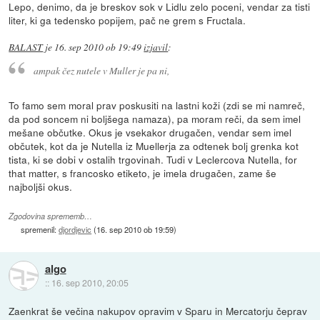
Lepo, denimo, da je breskov sok v Lidlu zelo poceni, vendar za tisti
liter, ki ga tedensko popijem, pač ne grem s Fructala.
BALAST
je
16. sep 2010 ob 19:49
izjavil
:
ampak čez nutele v Muller je pa ni,
To famo sem moral prav poskusiti na lastni koži (zdi se mi namreč,
da pod soncem ni boljšega namaza), pa moram reči, da sem imel
mešane občutke. Okus je vsekakor drugačen, vendar sem imel
občutek, kot da je Nutella iz Muellerja za odtenek bolj grenka kot
tista, ki se dobi v ostalih trgovinah. Tudi v Leclercova Nutella, for
that matter, s francosko etiketo, je imela drugačen, zame še
najboljši okus.
Zgodovina sprememb…
spremenil:
djordjevic
(
16. sep 2010 ob 19:59
)
algo
::
16. sep 2010, 20:05
Zaenkrat še večina nakupov opravim v Sparu in Mercatorju čeprav