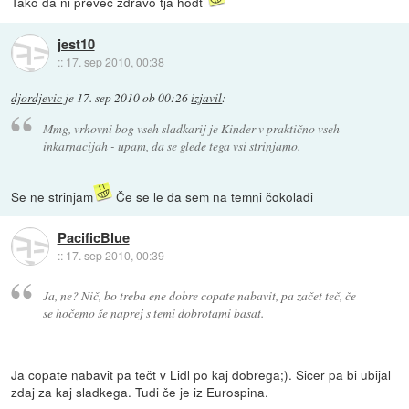
Tako da ni preveč zdravo tja hodt
jest10
::
17. sep 2010, 00:38
djordjevic
je
17. sep 2010 ob 00:26
izjavil
:
Mmg, vrhovni bog vseh sladkarij je Kinder v praktično vseh
inkarnacijah - upam, da se glede tega vsi strinjamo.
Se ne strinjam
Če se le da sem na temni čokoladi
PacificBlue
::
17. sep 2010, 00:39
Ja, ne? Nič, bo treba ene dobre copate nabavit, pa začet teč, če
se hočemo še naprej s temi dobrotami basat.
Ja copate nabavit pa tečt v Lidl po kaj dobrega;). Sicer pa bi ubijal
zdaj za kaj sladkega. Tudi če je iz Eurospina.