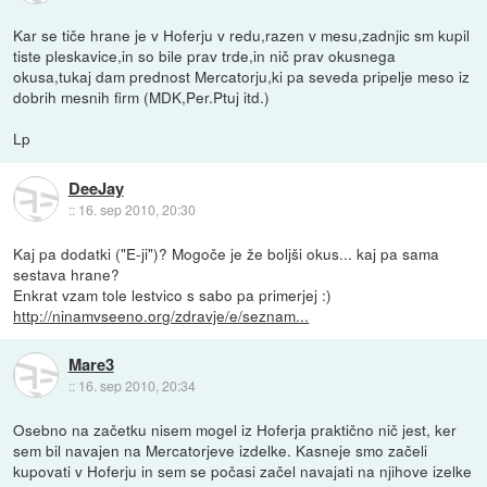
Kar se tiče hrane je v Hoferju v redu,razen v mesu,zadnjic sm kupil
tiste pleskavice,in so bile prav trde,in nič prav okusnega
okusa,tukaj dam prednost Mercatorju,ki pa seveda pripelje meso iz
dobrih mesnih firm (MDK,Per.Ptuj itd.)
Lp
DeeJay
::
16. sep 2010, 20:30
Kaj pa dodatki ("E-ji")? Mogoče je že boljši okus... kaj pa sama
sestava hrane?
Enkrat vzam tole lestvico s sabo pa primerjej :)
http://ninamvseeno.org/zdravje/e/seznam...
Mare3
::
16. sep 2010, 20:34
Osebno na začetku nisem mogel iz Hoferja praktično nič jest, ker
sem bil navajen na Mercatorjeve izdelke. Kasneje smo začeli
kupovati v Hoferju in sem se počasi začel navajati na njihove izelke