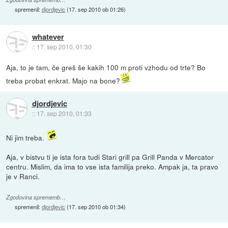
spremenil:
djordjevic
(
17. sep 2010 ob 01:26
)
whatever
::
17. sep 2010, 01:30
Aja, to je tam, če greš še kakih 100 m proti vzhodu od trte? Bo
treba probat enkrat. Majo na bone?
djordjevic
::
17. sep 2010, 01:33
Ni jim treba.
Aja, v bistvu ti je ista fora tudi Stari grill pa Grill Panda v Mercator
centru. Mislim, da ima to vse ista familija preko. Ampak ja, ta pravo
je v Ranci.
Zgodovina sprememb…
spremenil:
djordjevic
(
17. sep 2010 ob 01:34
)