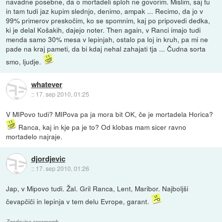
navadne posebne, da o mortadeli sploh ne govorim. Mislim, saj tu
in tam tudi jaz kupim slednjo, denimo, ampak ... Recimo, da jo v
99% primerov preskočim, ko se spomnim, kaj po pripovedi dedka,
ki je delal Košakih, dajejo noter. Then again, v Ranci imajo tudi
menda samo 30% mesa v lepinjah, ostalo pa loj in kruh, pa mi ne
pade na kraj pameti, da bi kdaj nehal zahajati tja ... Čudna sorta
smo, ljudje.
whatever
::
17. sep 2010, 01:25
V MIPovo tudi? MIPova pa ja mora bit OK, če je mortadela Horica?
Ranca, kaj in kje pa je to? Od klobas mam sicer ravno
mortadelo najraje.
djordjevic
::
17. sep 2010, 01:26
Jap, v Mipovo tudi. Žal. Gril Ranca, Lent, Maribor. Najboljši
čevapčiči in lepinja v tem delu Evrope, garant.
Zgodovina sprememb…