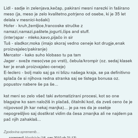
Lidl - sadje in zelenjava,kečap, pakirani mesni narezki in faširano
meso (ja, meso je zelo kvalitetno,potrjeno od osebe, ki je 35 let
delala v mesnici-košaki)
Hofer - kruh,žemljice,francoske stručke z
namazi,namazi,paštete,jogurti,čips and stuff.
(inter)spar - mleko,kavo,pijačo in sir
Tuš - sladkor,moka (imajo skoraj vedno ceneje kot drugje,enak
proizvajalec/pakiranje)
Mercator - kako suho klobaso tu pa tam
Jager - sveže meso(vse po vrsti), čebula/krompir (oz. sedaj klasek
ker je enak proizvajalec-ceneje)
E-leclerc - bolj malo saj ga ni blizu našega kraja, se pa definitivno
splača če si njihova redna stranka saj se tistega bonusa oz.
popustov nabere še pa še...
kst meni so zelo všeč taki avtomatizirani procesi, kot so one
blagajne ko sam naložiš in plačaš, čitalniki kod, da zveš ceno če je
ni(povsod jih kar nekaj manjka)... je pa res da je osebje
nepogrešljivo saj dostikrat vidim da česa zmanjka ali ne najdem pa
pač njih zahaklaš...
Zgodovina sprememb…
spremenil:
Hardstyle
(
16. sep 2010 ob 21:13
)