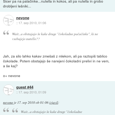
Sicer pa na palačinke...nutella in kokos, ali pa nutella in grobo
drobljeni lešniki...
nevone
::
17. sep 2010, 01:06
Wait...a obstajajo še kake druge "čokoladne pačačinke", ki ne
vsebujejo nutello??
Jah, za silo lahko kakav zmešaš z mlekom, ali pa raztopiš tablico
čokolade. Potem obstajajo še narejeni čokoladni prelivi in ne vem,
a še kaj?
o+ nevone
guest #44
::
17. sep 2010, 01:09
nevone
je
17. sep 2010 ob 01:06
izjavil
:
Wait...a obstajajo še kake druge "čokoladne