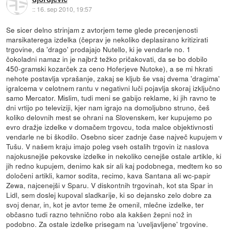
::
16. sep 2010, 19:57
Se sicer delno strinjam z avtorjem teme glede precenjenosti
marsikaterega izdelka (čeprav je nekoliko deplasirano kritizirati
trgovine, da 'drago' prodajajo Nutello, ki je vendarle no. 1
čokoladni namaz in je najbrž težko pričakovati, da se bo dobilo
450-gramski kozarček za ceno Hoferjeve Nutoke), a se mi hkrati
nehote postavlja vprašanje, zakaj se kljub še vsaj dvema 'dragima'
igralcema v celotnem rantu v negativni luči pojavlja skoraj izključno
samo Mercator. Mislim, tudi meni se gabijo reklame, ki jih ravno te
dni vrtijo po televiziji, kjer nam igrajo na domoljubno struno, češ
koliko delovnih mest se ohrani na Slovenskem, ker kupujemo po
evro dražje izdelke v domačem trgovcu, toda malce objektivnosti
vendarle ne bi škodilo. Osebno sicer zadnje čase največ kupujem v
Tušu. V našem kraju imajo poleg vseh ostalih trgovin iz naslova
najokusnejše pekovske izdelke in nekoliko cenejše ostale artikle, ki
jih redno kupujem, denimo kak sir ali kaj podobnega, medtem ko so
določeni artikli, kamor sodita, recimo, kava Santana ali wc-papir
Zewa, najcenejši v Sparu. V diskontnih trgovinah, kot sta Spar in
Lidl, sem doslej kupoval sladkarije, ki so dejansko zelo dobre za
svoj denar, in, kot je avtor teme že omenil, mlečne izdelke, ter
občasno tudi razno tehnično robo ala kakšen žepni nož in
podobno. Za ostale izdelke prisegam na 'uveljavljene' trgovine.