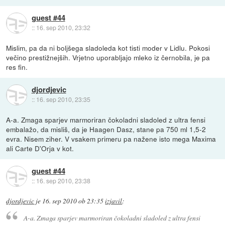
guest #44
::
16. sep 2010, 23:32
Mislim, pa da ni boljšega sladoleda kot tisti moder v Lidlu. Pokosi
večino prestižnejših. Vrjetno uporabljajo mleko iz černobila, je pa
res fin.
djordjevic
::
16. sep 2010, 23:35
A-a. Zmaga sparjev marmoriran čokoladni sladoled z ultra fensi
embalažo, da misliš, da je Haagen Dasz, stane pa 750 ml 1,5-2
evra. Nisem ziher. V vsakem primeru pa nažene isto mega Maxima
ali Carte D'Orja v kot.
guest #44
::
16. sep 2010, 23:38
djordjevic
je
16. sep 2010 ob 23:35
izjavil
:
A-a. Zmaga sparjev marmoriran čokoladni sladoled z ultra fensi