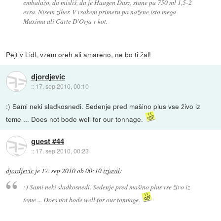
embalažo, da misliš, da je Haagen Dasz, stane pa 750 ml 1,5-2
evra. Nisem ziher. V vsakem primeru pa nažene isto mega
Maxima ali Carte D'Orja v kot.
Pejt v Lidl, vzem oreh ali amareno, ne bo ti žal!
djordjevic
::
17. sep 2010, 00:10
:) Sami neki sladkosnedi. Sedenje pred mašino plus vse živo iz
teme ... Does not bode well for our tonnage.
guest #44
::
17. sep 2010, 00:23
djordjevic
je
17. sep 2010 ob 00:10
izjavil
:
:) Sami neki sladkosnedi. Sedenje pred mašino plus vse živo iz
teme ... Does not bode well for our tonnage.