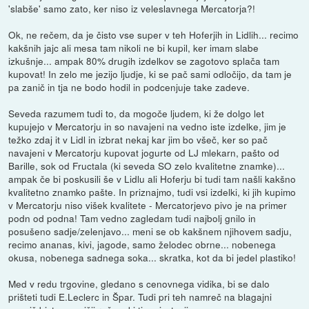
'slabše' samo zato, ker niso iz veleslavnega Mercatorja?!
Ok, ne rečem, da je čisto vse super v teh Hoferjih in Lidlih... recimo
kakšnih jajc ali mesa tam nikoli ne bi kupil, ker imam slabe
izkušnje... ampak 80% drugih izdelkov se zagotovo splača tam
kupovat! In zelo me jezijo ljudje, ki se pač sami odločijo, da tam je
pa zanič in tja ne bodo hodil in podcenjuje take zadeve.
Seveda razumem tudi to, da mogoče ljudem, ki že dolgo let
kupujejo v Mercatorju in so navajeni na vedno iste izdelke, jim je
težko zdaj it v Lidl in izbrat nekaj kar jim bo všeč, ker so pač
navajeni v Mercatorju kupovat jogurte od LJ mlekarn, pašto od
Barille, sok od Fructala (ki seveda SO zelo kvalitetne znamke)...
ampak če bi poskusili še v Lidlu ali Hoferju bi tudi tam našli kakšno
kvalitetno znamko pašte. In priznajmo, tudi vsi izdelki, ki jih kupimo
v Mercatorju niso višek kvalitete - Mercatorjevo pivo je na primer
podn od podna! Tam vedno zagledam tudi najbolj gnilo in
posušeno sadje/zelenjavo... meni se ob kakšnem njihovem sadju,
recimo ananas, kivi, jagode, samo želodec obrne... nobenega
okusa, nobenega sadnega soka... skratka, kot da bi jedel plastiko!
Med v redu trgovine, gledano s cenovnega vidika, bi se dalo
prišteti tudi E.Leclerc in Špar. Tudi pri teh namreč na blagajni