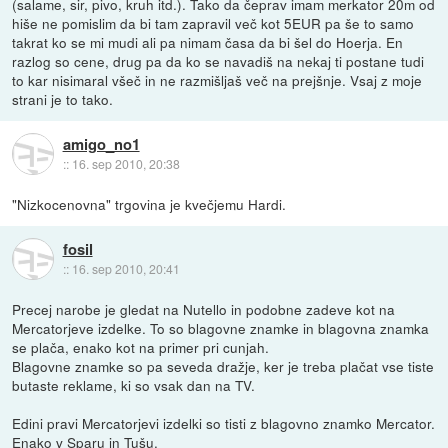
(salame, sir, pivo, kruh itd.). Tako da čeprav imam merkator 20m od
hiše ne pomislim da bi tam zapravil več kot 5EUR pa še to samo
takrat ko se mi mudi ali pa nimam časa da bi šel do Hoerja. En
razlog so cene, drug pa da ko se navadiš na nekaj ti postane tudi
to kar nisimaral všeč in ne razmišljaš več na prejšnje. Vsaj z moje
strani je to tako.
amigo_no1
::
16. sep 2010, 20:38
"Nizkocenovna" trgovina je kvečjemu Hardi.
fosil
::
16. sep 2010, 20:41
Precej narobe je gledat na Nutello in podobne zadeve kot na
Mercatorjeve izdelke. To so blagovne znamke in blagovna znamka
se plača, enako kot na primer pri cunjah.
Blagovne znamke so pa seveda dražje, ker je treba plačat vse tiste
butaste reklame, ki so vsak dan na TV.
Edini pravi Mercatorjevi izdelki so tisti z blagovno znamko Mercator.
Enako v Sparu in Tušu.