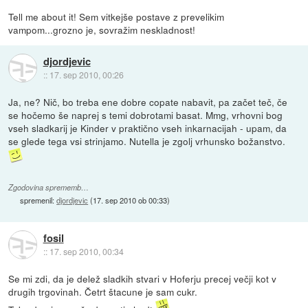
Tell me about it! Sem vitkejše postave z prevelikim
vampom...grozno je, sovražim neskladnost!
djordjevic
::
17. sep 2010, 00:26
Ja, ne? Nič, bo treba ene dobre copate nabavit, pa začet teč, če
se hočemo še naprej s temi dobrotami basat. Mmg, vrhovni bog
vseh sladkarij je Kinder v praktično vseh inkarnacijah - upam, da
se glede tega vsi strinjamo. Nutella je zgolj vrhunsko božanstvo.
Zgodovina sprememb…
spremenil:
djordjevic
(
17. sep 2010 ob 00:33
)
fosil
::
17. sep 2010, 00:34
Se mi zdi, da je delež sladkih stvari v Hoferju precej večji kot v
drugih trgovinah. Četrt štacune je sam cukr.