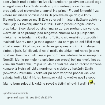
sem včasih nad določenimi izdelki razočaran predvsem zaradi tega
ko ugotovim v katerih državah so proizvedeni pa čeprav se
prodajajo pod slovensko znamko! Na primer Fructal Smoothi-ji za
katere niti nisem pomislil, da bi jih proizvajali kje drugje kot v
Sloveniji, pa sem se motil! Zelo so dragi in (tiste v flaškah) sploh ne
izdelujejo v Sloveniji ampak v Italiji. Polno precej dragih keksev
prav tako. Sicer daleč od sinonima za zdravo prehano pa vendar.
Ocvrti sir, ki se prodaja pod blagovno znamko MU (Ljubljanske
mlekarne) je izdelan na Češkem. Toliko o slovenskih proizvodih in
kvaliteti! Sparov med je tako ogaben, da sem ga po eni žlički takoj
vrgel v smeti. Ogabno, samo da se ga spomnem in mi postane
slabo, bljack, fuj, človek si ne bi mislil, da lahko med naredijo tako
ogaben. Recimo v Lidlu imajo pa ogromno izdelkov, ki so narejeni v
Nemčiji, kjer je po moje na splošno vse precej bolj na nivoju kot pa
v kakšni Madžarski, Poljski itd. Je pa tudi res, da so recimo vložene
kumare iz Hofra ali Lidla neprimerno slabše od kakšnih Etinih
(obvezno) Premium. Vsekakor pa bom verjetno počasi vse več
zahajal tudi v Lidl & Hofer, bom pač kakšno vrečko nosil s seboj
(da ne bom zgledal k kakšne revež s tistimi njhovimi grdimi
)
Zgodovina sprememb…
spremenil:
algo
(
16. sep 2010 ob 20:07
)