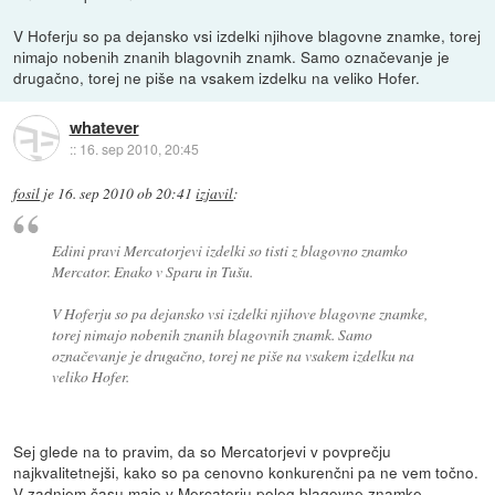
V Hoferju so pa dejansko vsi izdelki njihove blagovne znamke, torej
nimajo nobenih znanih blagovnih znamk. Samo označevanje je
drugačno, torej ne piše na vsakem izdelku na veliko Hofer.
whatever
::
16. sep 2010, 20:45
fosil
je
16. sep 2010 ob 20:41
izjavil
:
Edini pravi Mercatorjevi izdelki so tisti z blagovno znamko
Mercator. Enako v Sparu in Tušu.
V Hoferju so pa dejansko vsi izdelki njihove blagovne znamke,
torej nimajo nobenih znanih blagovnih znamk. Samo
označevanje je drugačno, torej ne piše na vsakem izdelku na
veliko Hofer.
Sej glede na to pravim, da so Mercatorjevi v povprečju
najkvalitetnejši, kako so pa cenovno konkurenčni pa ne vem točno.
V zadnjem času majo v Mercatorju poleg blagovne znamke