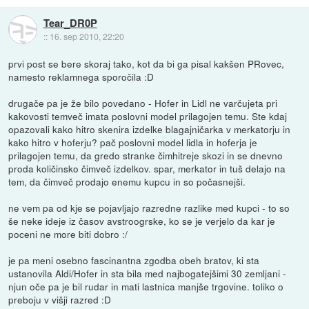
Tear_DR0P
::
16. sep 2010, 22:20
prvi post se bere skoraj tako, kot da bi ga pisal kakšen PRovec,
namesto reklamnega sporočila :D
drugače pa je že bilo povedano - Hofer in Lidl ne varčujeta pri
kakovosti temveč imata poslovni model prilagojen temu. Ste kdaj
opazovali kako hitro skenira izdelke blagajničarka v merkatorju in
kako hitro v hoferju? pač poslovni model lidla in hoferja je
prilagojen temu, da gredo stranke čimhitreje skozi in se dnevno
proda količinsko čimveč izdelkov. spar, merkator in tuš delajo na
tem, da čimveč prodajo enemu kupcu in so počasnejši.
ne vem pa od kje se pojavljajo razredne razlike med kupci - to so
še neke ideje iz časov avstroogrske, ko se je verjelo da kar je
poceni ne more biti dobro :/
je pa meni osebno fascinantna zgodba obeh bratov, ki sta
ustanovila Aldi/Hofer in sta bila med najbogatejšimi 30 zemljani -
njun oče pa je bil rudar in mati lastnica manjše trgovine. toliko o
preboju v višji razred :D