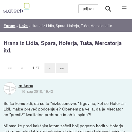
☰
Forum
»
Loža
»
Hrana iz Lidla, Spara, Hoferja, Tuša, Mercatorja itd.
Hrana iz Lidla, Spara, Hoferja, Tuša, Mercatorja
itd.
««
«
1
/ 7
»
»»
mikena
::
16. sep 2010, 19:43
Se še komu zdi, da se te "nizkocenovne" trgovine, kot so Hofer ali
Lidl, malce preveč podcenjuje? Obenem pa velja, da je Mercator
en "prestiž" kvalitetne prehrane in oh in sploh?!
Mi smo že pred kakšnim letom začeli bolj pogosto hodit v Hoferja...
in iz prve roke lahko zagotovim, da imajo mnogo kakovostnejše in