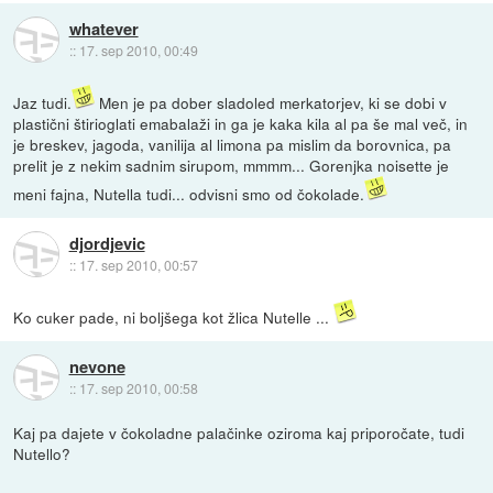
whatever
::
17. sep 2010, 00:49
Jaz tudi.
Men je pa dober sladoled merkatorjev, ki se dobi v
plastični štirioglati emabalaži in ga je kaka kila al pa še mal več, in
je breskev, jagoda, vanilija al limona pa mislim da borovnica, pa
prelit je z nekim sadnim sirupom, mmmm... Gorenjka noisette je
meni fajna, Nutella tudi... odvisni smo od čokolade.
djordjevic
::
17. sep 2010, 00:57
Ko cuker pade, ni boljšega kot žlica Nutelle ...
nevone
::
17. sep 2010, 00:58
Kaj pa dajete v čokoladne palačinke oziroma kaj priporočate, tudi
Nutello?