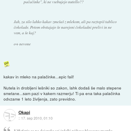
pačačinke", ki ne vsebujejo nutello??
Jah, za silo lahko kakav zmešaš z mlekom, ali pa raztopiš tablico
čokolade. Potem obstajajo še narejeni čokoladni prelivi in ne
vem, a še kaj?
o+ nevone
kakav in mleko na palačinke...epic fail!
Nutela in drobljeni lešniki so zakon, lahk dodaš še malo stepene
smetane...sam pazi v kakem razmerju! Ti pa ena taka palačinka
odvzame 1 leto življenja, zato previdno.
Okapi
::
17. sep 2010, 01:10
V Hoferju so pa dejansko vsi izdelki njihove blagovne znamke,