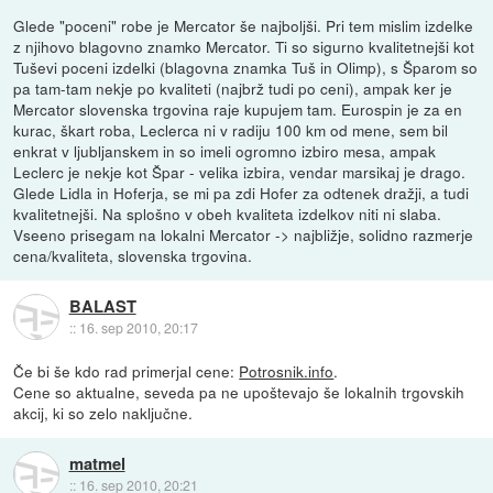
Glede "poceni" robe je Mercator še najboljši. Pri tem mislim izdelke
z njihovo blagovno znamko Mercator. Ti so sigurno kvalitetnejši kot
Tuševi poceni izdelki (blagovna znamka Tuš in Olimp), s Šparom so
pa tam-tam nekje po kvaliteti (najbrž tudi po ceni), ampak ker je
Mercator slovenska trgovina raje kupujem tam. Eurospin je za en
kurac, škart roba, Leclerca ni v radiju 100 km od mene, sem bil
enkrat v ljubljanskem in so imeli ogromno izbiro mesa, ampak
Leclerc je nekje kot Špar - velika izbira, vendar marsikaj je drago.
Glede Lidla in Hoferja, se mi pa zdi Hofer za odtenek dražji, a tudi
kvalitetnejši. Na splošno v obeh kvaliteta izdelkov niti ni slaba.
Vseeno prisegam na lokalni Mercator -> najbližje, solidno razmerje
cena/kvaliteta, slovenska trgovina.
BALAST
::
16. sep 2010, 20:17
Če bi še kdo rad primerjal cene:
Potrosnik.info
.
Cene so aktualne, seveda pa ne upoštevajo še lokalnih trgovskih
akcij, ki so zelo naključne.
matmel
::
16. sep 2010, 20:21