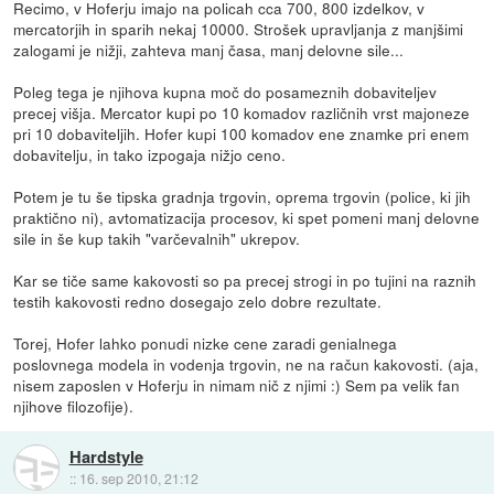
Recimo, v Hoferju imajo na policah cca 700, 800 izdelkov, v
mercatorjih in sparih nekaj 10000. Strošek upravljanja z manjšimi
zalogami je nižji, zahteva manj časa, manj delovne sile...
Poleg tega je njihova kupna moč do posameznih dobaviteljev
precej višja. Mercator kupi po 10 komadov različnih vrst majoneze
pri 10 dobaviteljih. Hofer kupi 100 komadov ene znamke pri enem
dobavitelju, in tako izpogaja nižjo ceno.
Potem je tu še tipska gradnja trgovin, oprema trgovin (police, ki jih
praktično ni), avtomatizacija procesov, ki spet pomeni manj delovne
sile in še kup takih "varčevalnih" ukrepov.
Kar se tiče same kakovosti so pa precej strogi in po tujini na raznih
testih kakovosti redno dosegajo zelo dobre rezultate.
Torej, Hofer lahko ponudi nizke cene zaradi genialnega
poslovnega modela in vodenja trgovin, ne na račun kakovosti. (aja,
nisem zaposlen v Hoferju in nimam nič z njimi :) Sem pa velik fan
njihove filozofije).
Hardstyle
::
16. sep 2010, 21:12