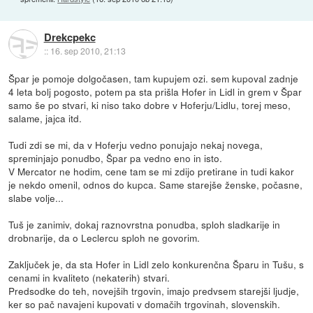
Drekcpekc
::
16. sep 2010, 21:13
Špar je pomoje dolgočasen, tam kupujem ozi. sem kupoval zadnje
4 leta bolj pogosto, potem pa sta prišla Hofer in Lidl in grem v Špar
samo še po stvari, ki niso tako dobre v Hoferju/Lidlu, torej meso,
salame, jajca itd.
Tudi zdi se mi, da v Hoferju vedno ponujajo nekaj novega,
spreminjajo ponudbo, Špar pa vedno eno in isto.
V Mercator ne hodim, cene tam se mi zdijo pretirane in tudi kakor
je nekdo omenil, odnos do kupca. Same starejše ženske, počasne,
slabe volje...
Tuš je zanimiv, dokaj raznovrstna ponudba, sploh sladkarije in
drobnarije, da o Leclercu sploh ne govorim.
Zaključek je, da sta Hofer in Lidl zelo konkurenčna Šparu in Tušu, s
cenami in kvaliteto (nekaterih) stvari.
Predsodke do teh, novejših trgovin, imajo predvsem starejši ljudje,
ker so pač navajeni kupovati v domačih trgovinah, slovenskih.