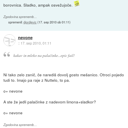
borovnica. Sladko, ampak osvežujoče.
Zgodovina sprememb…
spremenil:
djordjevic
(
17. sep 2010 ob 01:11
)
nevone
::
17. sep 2010, 01:11
kakav in mleko na palačinke...epic fail!
Ni tako zelo zanič, če narediš dovolj gosto mešanico. Otroci pojedo
tudi to. Imajo pa raje z Nuttelo, to pa.
o+ nevone
A ste že jedli palačinke z nadevom limona+sladkor?
o+ nevone
Zgodovina sprememb…