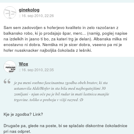
ginekolog
::
16. sep 2010, 22:26
Sam sem zadovoljen s hoferjevo kvaliteto in zelo razočaran z
balkansko robo, ki jo prodajajo špar, merc... (namig, poglej napise
na izdelkih in jasno ti bo, za kateri trg je delan). Albanska milka mi
enostavno ni dobra. Nemška mi je sicer dobra, vseeno pa mi je
hofer nussknacker najboljša čokolada z lešniki.
Wox
::
16. sep 2010, 22:35
je pa meni osebno fascinantna zgodba obeh bratov, ki sta
ustanovila Aldi/Hofer in sta bila med najbogatejšimi 30
zemljani - njun oče pa je bil rudar in mati lastnica manjše
trgovine. toliko o preboju v višji razred :D
Kje je zgodba? Link?
Drugače pa, glede na poste, bi se splačalo diskontne čokoladnice
pri nas odpret.