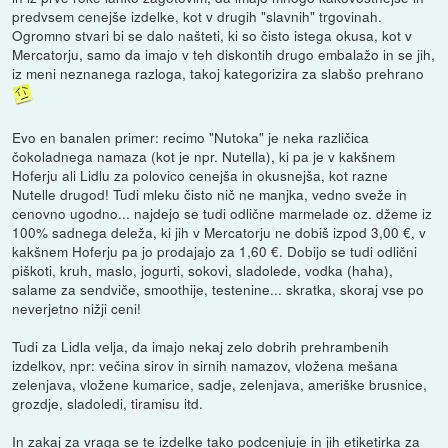
predvsem cenejše izdelke, kot v drugih "slavnih" trgovinah.
Ogromno stvari bi se dalo našteti, ki so čisto istega okusa, kot v
Mercatorju, samo da imajo v teh diskontih drugo embalažo in se jih,
iz meni neznanega razloga, takoj kategorizira za slabšo prehrano
Evo en banalen primer: recimo "Nutoka" je neka različica
čokoladnega namaza (kot je npr. Nutella), ki pa je v kakšnem
Hoferju ali Lidlu za polovico cenejša in okusnejša, kot razne
Nutelle drugod! Tudi mleku čisto nič ne manjka, vedno sveže in
cenovno ugodno... najdejo se tudi odlične marmelade oz. džeme iz
100% sadnega deleža, ki jih v Mercatorju ne dobiš izpod 3,00 €, v
kakšnem Hoferju pa jo prodajajo za 1,60 €. Dobijo se tudi odlični
piškoti, kruh, maslo, jogurti, sokovi, sladolede, vodka (haha),
salame za sendviče, smoothije, testenine... skratka, skoraj vse po
neverjetno nižji ceni!
Tudi za Lidla velja, da imajo nekaj zelo dobrih prehrambenih
izdelkov, npr: večina sirov in sirnih namazov, vložena mešana
zelenjava, vložene kumarice, sadje, zelenjava, ameriške brusnice,
grozdje, sladoledi, tiramisu itd.
In zakaj za vraga se te izdelke tako podcenjuje in jih etiketirka za