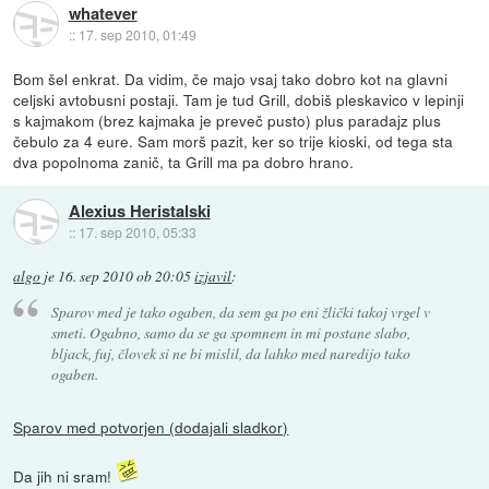
whatever
::
17. sep 2010, 01:49
Bom šel enkrat. Da vidim, če majo vsaj tako dobro kot na glavni
celjski avtobusni postaji. Tam je tud Grill, dobiš pleskavico v lepinji
s kajmakom (brez kajmaka je preveč pusto) plus paradajz plus
čebulo za 4 eure. Sam morš pazit, ker so trije kioski, od tega sta
dva popolnoma zanič, ta Grill ma pa dobro hrano.
Alexius Heristalski
::
17. sep 2010, 05:33
algo
je
16. sep 2010 ob 20:05
izjavil
:
Sparov med je tako ogaben, da sem ga po eni žlički takoj vrgel v
smeti. Ogabno, samo da se ga spomnem in mi postane slabo,
bljack, fuj, človek si ne bi mislil, da lahko med naredijo tako
ogaben.
Sparov med potvorjen (dodajali sladkor)
Da jih ni sram!