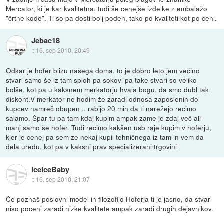
Mercator, ki je kar kvalitetna, tudi še cenejše izdelke z embalažo
"črtne kode". Ti so pa dosti bolj poden, tako po kvaliteti kot po ceni.
Jebac18
::
16. sep 2010, 20:49
Odkar je hofer blizu našega doma, to je dobro leto jem večino
stvari samo še iz tam sploh pa sokovi pa take stvari so veliko
bolše, kot pa u kaksnem merkatorju hvala bogu, da smo dubl tak
diskont.V merkator ne hodim že zaradi odnosa zaposlenih do
kupcev namreč obupen .. rabijo 20 min da ti narežejo recimo
salamo. Špar tu pa tam kdaj kupim ampak zame je zdaj več ali
manj samo še hofer. Tudi recimo kakšen usb raje kupim v hoferju,
kjer je cenej pa sem ze nekaj kupil tehničnega iz tam in vem da
dela uredu, kot pa v kaksni prav specializerani trgovini
IceIceBaby
::
16. sep 2010, 21:07
Če poznaš poslovni model in filozofijo Hoferja ti je jasno, da stvari
niso poceni zaradi nizke kvalitete ampak zaradi drugih dejavnikov.