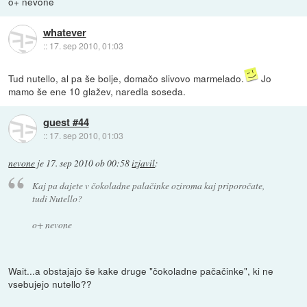
o+ nevone
whatever
::
17. sep 2010, 01:03
Tud nutello, al pa še bolje, domačo slivovo marmelado.
Jo
mamo še ene 10 glažev, naredla soseda.
guest #44
::
17. sep 2010, 01:03
nevone
je
17. sep 2010 ob 00:58
izjavil
:
Kaj pa dajete v čokoladne palačinke oziroma kaj priporočate,
tudi Nutello?
o+ nevone
Wait...a obstajajo še kake druge "čokoladne pačačinke", ki ne
vsebujejo nutello??