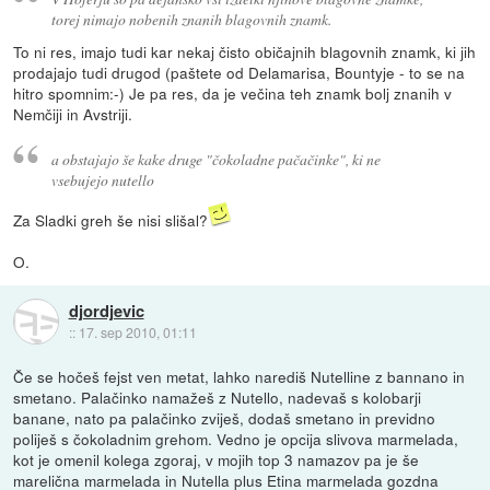
torej nimajo nobenih znanih blagovnih znamk.
To ni res, imajo tudi kar nekaj čisto običajnih blagovnih znamk, ki jih
prodajajo tudi drugod (paštete od Delamarisa, Bountyje - to se na
hitro spomnim:-) Je pa res, da je večina teh znamk bolj znanih v
Nemčiji in Avstriji.
a obstajajo še kake druge "čokoladne pačačinke", ki ne
vsebujejo nutello
Za Sladki greh še nisi slišal?
O.
djordjevic
::
17. sep 2010, 01:11
Če se hočeš fejst ven metat, lahko narediš Nutelline z bannano in
smetano. Palačinko namažeš z Nutello, nadevaš s kolobarji
banane, nato pa palačinko zviješ, dodaš smetano in previdno
poliješ s čokoladnim grehom. Vedno je opcija slivova marmelada,
kot je omenil kolega zgoraj, v mojih top 3 namazov pa je še
marelična marmelada in Nutella plus Etina marmelada gozdna