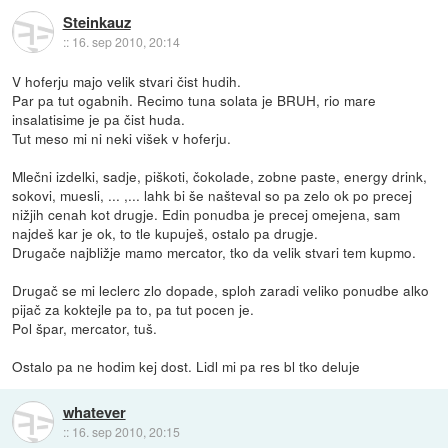
Steinkauz
::
16. sep 2010, 20:14
V hoferju majo velik stvari čist hudih.
Par pa tut ogabnih. Recimo tuna solata je BRUH, rio mare
insalatisime je pa čist huda.
Tut meso mi ni neki višek v hoferju.
Mlečni izdelki, sadje, piškoti, čokolade, zobne paste, energy drink,
sokovi, muesli, ... ,... lahk bi še našteval so pa zelo ok po precej
nižjih cenah kot drugje. Edin ponudba je precej omejena, sam
najdeš kar je ok, to tle kupuješ, ostalo pa drugje.
Drugače najbližje mamo mercator, tko da velik stvari tem kupmo.
Drugač se mi leclerc zlo dopade, sploh zaradi veliko ponudbe alko
pijač za koktejle pa to, pa tut pocen je.
Pol špar, mercator, tuš.
Ostalo pa ne hodim kej dost. Lidl mi pa res bl tko deluje
whatever
::
16. sep 2010, 20:15