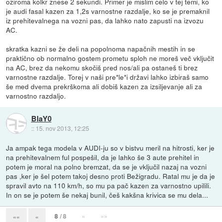
oziroma kolkr znese 2 sekundi. Primer je mislim celo v tej temi, ko
je audi fasal kazen za 1,2s varnostne razdalje, ko se je premaknil
iz prehitevalnega na vozni pas, da lahko nato zapusti na izvozu
AC.
skratka kazni se že deli na popolnoma napačnih mestih in se
praktično ob normalno gostem prometu sploh ne moreš več vključit
na AC, brez da nekomu skočiš pred nos/ali pa ostaneš ti brez
varnostne razdalje. Torej v naši pre*le*i državi lahko izbiraš samo
še med dvema prekrškoma ali dobiš kazen za izsiljevanje ali za
varnostno razdaljo.
BlaY0
::
15. nov 2013, 12:25
Ja ampak tega modela v AUDI-ju so v bistvu meril na hitrosti, ker je
na prehitevalnem ful pospešil, da je lahko še 3 aute prehitel in
potem je moral na polno bremzat, da se je vključil nazaj na vozni
pas ,ker je šel potem takoj desno proti Bežigradu. Ratal mu je da je
spravil avto na 110 km/h, so mu pa pač kazen za varnostno upilili.
In on se je potem še nekaj bunil, češ kakšna krivica se mu dela...
8
/ 8
»
»»
««
«