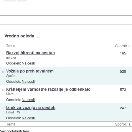
Vredno ogleda ...
Tema
Sporočila
»
Razvoj hitrosti na cestah
165
mirator
Oddelek:
Na cesti
»
Vožnja po prehitevalnem
528
Apofis
Oddelek:
Na cesti
»
Kršiteljem varnostne razdalje je odklenkalo
573
Mare2
Oddelek:
Na cesti
»
Izrek za vožnjo na cestah
247
FiReFTW
Oddelek:
Na cesti
Tema
Sporočila
Več podobnih tem