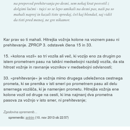
na prepoved prehitevanja po desni, sem nekaj krat posvetil z
dolgimi lučmi - tujci so se lepo umikali na desni pas, naši pa so
mahali naprej in kazali tiste spredaj, češ kaj blendaš, saj vidiš
da tisti pred menoj, ne gre nikamor.
Kar prav so ti mahali. Hitrejša vožnja kolone na voznem pasu ni
prehitevanje. ZPRCP 3. odstavek člena 15 in 33.
15. »kolona vozil« so tri vozila ali več, ki vozijo eno za drugim po
istem prometnem pasu na takšni medsebojni razdalji vozila, da sta
hitrost vožnje in ravnanje voznikov v medsebojni odvisnosti;
33. »prehitevanje« je vožnja mimo drugega udeleženca cestnega
prometa, ki se premika v isti smeri po prometnem pasu ali delu
smernega vozišča, ki je namenjen prometu. Hitrejša vožnja ene
kolone vozil od druge na cesti, ki ima najmanj dva prometna
pasova za vožnjo v isto smer, ni prehitevanje;
Zgodovina sprememb…
spremenilo:
antrim
(
10. nov 2013 ob 22:57
)