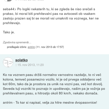
seba44> Po logiki nekaterih tu, ki se zgleda še niso srečali s
prakso, bi moral biti prehitevalni pas na avtocesti ob vsakem
zastoju prazen saj bi se morali vsi umakniti na voznega, ker ne
prehitevajo.
Tako je.
Zgodovina sprememb…
predlagalo izbris:
antrim
(
11. nov 2013 ob 17:57
)
solatko
::
15. nov 2013, 11:20
Ko na voznem pasu držiš normalno varnostno razdaljo, to ni več
kolona, temveč posamezno vozilo, ki je od prvega oddaljeno več
kot 60m, tako da je prostora za umik na vozni pas, več kot dovolj.
Seveda tuji vozniki to poznajo in upoštevajo, našim pa je vožnja po
prehitevalnem pasu, s hitrostjo okoli 80 km/h, nekako domača.
antrim - To kar si napisal, velja za hitre mestne dvopasovnice!