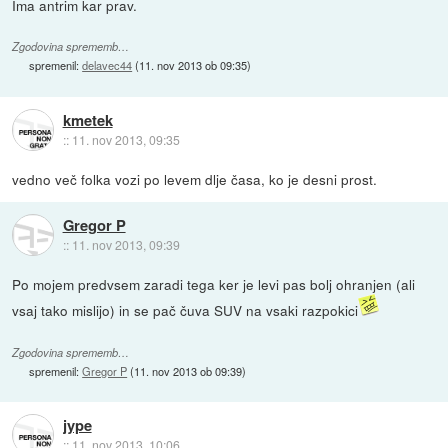
Ima antrim kar prav.
Zgodovina sprememb…
spremenil:
delavec44
(
11. nov 2013 ob 09:35
)
kmetek
::
11. nov 2013, 09:35
vedno več folka vozi po levem dlje časa, ko je desni prost.
Gregor P
::
11. nov 2013, 09:39
Po mojem predvsem zaradi tega ker je levi pas bolj ohranjen (ali
vsaj tako mislijo) in se pač čuva SUV na vsaki razpokici
Zgodovina sprememb…
spremenil:
Gregor P
(
11. nov 2013 ob 09:39
)
jype
::
11. nov 2013, 10:06