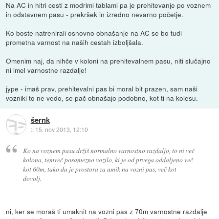
Na AC in hitri cesti z modrimi tablami pa je prehitevanje po voznem
in odstavnem pasu - prekršek in izredno nevarno početje.
Ko boste natrenirali osnovno obnašanje na AC se bo tudi
prometna varnost na naših cestah izboljšala.
Omenim naj, da nihče v koloni na prehitevalnem pasu, niti slučajno
ni imel varnostne razdalje!
jype - imaš prav, prehitevalni pas bi moral bit prazen, sam naši
vozniki to ne vedo, se pač obnašajo podobno, kot ti na kolesu.
šernk
::
15. nov 2013, 12:10
Ko na voznem pasu držiš normalno varnostno razdaljo, to ni več
kolona, temveč posamezno vozilo, ki je od prvega oddaljeno več
kot 60m, tako da je prostora za umik na vozni pas, več kot
dovolj.
ni, ker se moraš ti umaknit na vozni pas z 70m varnostne razdalje