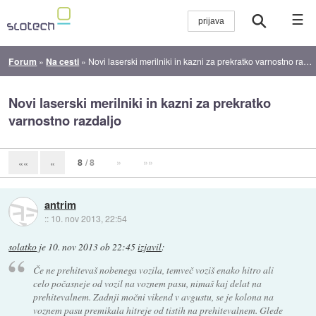
☰
Forum
»
Na cesti
»
Novi laserski merilniki in kazni za prekratko varnostno razdaljo
Novi laserski merilniki in kazni za prekratko
varnostno razdaljo
8
/ 8
»
»»
««
«
antrim
::
10. nov 2013, 22:54
solatko
je
10. nov 2013 ob 22:45
izjavil
:
Če ne prehitevaš nobenega vozila, temveč voziš enako hitro ali
celo počasneje od vozil na voznem pasu, nimaš kaj delat na
prehitevalnem. Zadnji močni vikend v avgustu, se je kolona na
voznem pasu premikala hitreje od tistih na prehitevalnem. Glede