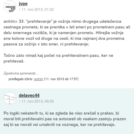
jype
::
11. nov 2013, 01:32
antrim> 33. "prehitevanje" je vožnja mimo drugega udeleženca
cestnega prometa, ki se premika v isti smeri po prometnem pasu ali
delu smernega vozišča, ki je namenjen prometu. Hitrejša vožnja
ene kolone vozil od druge na cesti, ki ima najmanj dva prometna
pasova za vožnjo v isto smer, ni prehitevanje;
Točno zato nimaš kaj počet na prehitevalnem pasu, ker ne
prehitevaš.
Zgodovina sprememb…
predlagalo izbris:
antrim
(
11. nov 2013 ob 17:57
)
delavec44
::
11. nov 2013, 09:35
Po logiki nekaterih tu, ki se zgleda še niso srečali s prakso, bi
moral biti prehitevalni pas na avtocesti ob vsakem zastoju prazen
saj bi se morali vsi umakniti na voznega, ker ne prehitevajo.