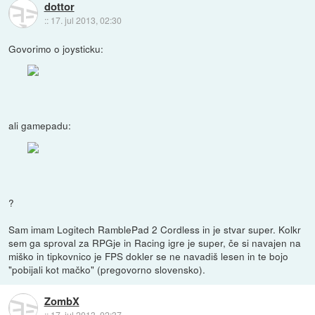
dottor
::
17. jul 2013, 02:30
Govorimo o joysticku:
ali gamepadu:
?
Sam imam Logitech RamblePad 2 Cordless in je stvar super. Kolkr
sem ga sproval za RPGje in Racing igre je super, če si navajen na
miško in tipkovnico je FPS dokler se ne navadiš lesen in te bojo
"pobijali kot mačko" (pregovorno slovensko).
ZombX
::
17. jul 2013, 02:37