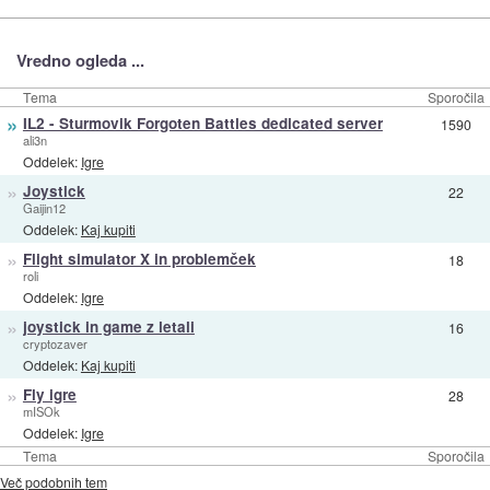
Vredno ogleda ...
Tema
Sporočila
»
IL2 - Sturmovik Forgoten Battles dedicated server
1590
ali3n
Oddelek:
Igre
»
Joystick
22
Gaijin12
Oddelek:
Kaj kupiti
»
Flight simulator X in problemček
18
roli
Oddelek:
Igre
»
joystick in game z letali
16
cryptozaver
Oddelek:
Kaj kupiti
»
Fly igre
28
mISOk
Oddelek:
Igre
Tema
Sporočila
Več podobnih tem