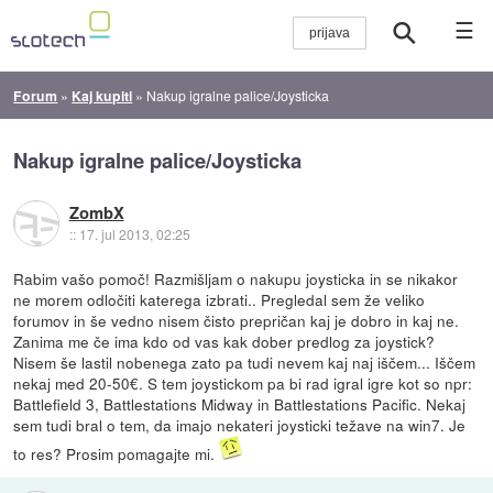
☰
Forum
»
Kaj kupiti
»
Nakup igralne palice/Joysticka
Nakup igralne palice/Joysticka
ZombX
::
17. jul 2013, 02:25
Rabim vašo pomoč! Razmišljam o nakupu joysticka in se nikakor
ne morem odločiti katerega izbrati.. Pregledal sem že veliko
forumov in še vedno nisem čisto prepričan kaj je dobro in kaj ne.
Zanima me če ima kdo od vas kak dober predlog za joystick?
Nisem še lastil nobenega zato pa tudi nevem kaj naj iščem... Iščem
nekaj med 20-50€. S tem joystickom pa bi rad igral igre kot so npr:
Battlefield 3, Battlestations Midway in Battlestations Pacific. Nekaj
sem tudi bral o tem, da imajo nekateri joysticki težave na win7. Je
to res? Prosim pomagajte mi.