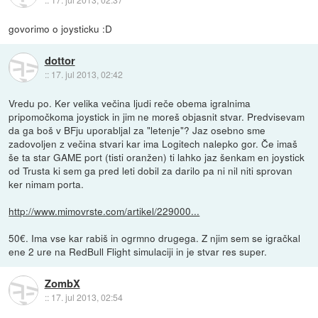
govorimo o joysticku :D
dottor
::
17. jul 2013, 02:42
Vredu po. Ker velika večina ljudi reče obema igralnima
pripomočkoma joystick in jim ne moreš objasnit stvar. Predvisevam
da ga boš v BFju uporabljal za "letenje"? Jaz osebno sme
zadovoljen z večina stvari kar ima Logitech nalepko gor. Če imaš
še ta star GAME port (tisti oranžen) ti lahko jaz šenkam en joystick
od Trusta ki sem ga pred leti dobil za darilo pa ni nil niti sprovan
ker nimam porta.
http://www.mimovrste.com/artikel/229000...
50€. Ima vse kar rabiš in ogrmno drugega. Z njim sem se igračkal
ene 2 ure na RedBull Flight simulaciji in je stvar res super.
ZombX
::
17. jul 2013, 02:54