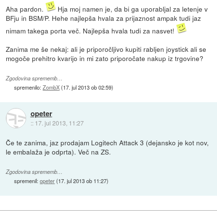
Aha pardon.
Hja moj namen je, da bi ga uporabljal za letenje v
BFju in BSM/P. Hehe najlepša hvala za prijaznost ampak tudi jaz
nimam takega porta več. Najlepša hvala tudi za nasvet!
Zanima me še nekaj: ali je priporočljivo kupiti rabljen joystick ali se
mogoče prehitro kvarijo in mi zato priporočate nakup iz trgovine?
Zgodovina sprememb…
spremenilo:
ZombX
(
17. jul 2013 ob 02:59
)
opeter
::
17. jul 2013, 11:27
Če te zanima, jaz prodajam Logitech Attack 3 (dejansko je kot nov,
le embalaža je odprta). Več na ZS.
Zgodovina sprememb…
spremenil:
opeter
(
17. jul 2013 ob 11:27
)