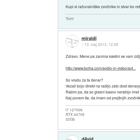
Kupi si računalniške zvočnike in stvar bo re
Tomi
miraldi
::
13. maj 2013, 12:39
Zdravo. Mene pa zanima kakšni se vam zdijo 
http://www.bolha.com/avdio-in-video/avt...
So vredu za ta denar?
Vezali bojo direkt na radijo zato dost dena
Rabim pa, da so glasni basov nerabijo imet 
Naj povem še, da imam od prejšnjih zvočnikov
i7 12700k
RTX 4070ti
32Gb
d4vid