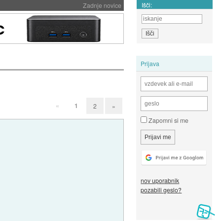
Išči:
Zadnje novice
Prijava
«
1
2
»
Zapomni si me
nov uporabnik
pozabili geslo?