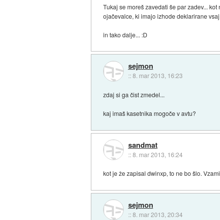
Tukaj se moreš zavedati še par zadev... kot 
ojačevalce, ki imajo izhode deklarirane vsa
in tako dalje... :D
sejmon
::
8. mar 2013, 16:23
zdaj si ga čist zmedel...
kaj imaš kasetnika mogoče v avtu?
sandmat
::
8. mar 2013, 16:24
kot je že zapisal dwinxp, to ne bo šlo. Vzam
sejmon
::
8. mar 2013, 20:34