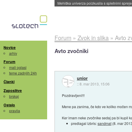
Evropska vesoljska agencija razvija svojo rak
Forum
»
Zvok in slika
»
Avto z
Novice
Avto zvočniki
arhiv
Forum
mali oglasi
teme zadnjih 24h
unior
Članki
::
8. mar 2013, 15:06
Zaposlitve
Pozdravljeni!!!
brskaj
Ostalo
Mene pa zanima, če kdo ve koliko močen mp3
pravila
Ker imam neke zvočnike sedaj pa bi kupil 
predlagal izbris:
sandmat
(
8. mar 201