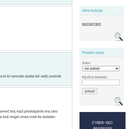
Hitre funkcije
seznam tem
Posebni izpisi
Avtor:
i bi nemosto slušal bili večji zvočniki
Ključna beseda:
 namreč tvoj mp3 predvajalnik ima zelo
ka boš mogel vmes imeti še dodaten