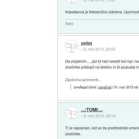
Impedanca je frekvenčno odvisna. Upornost j
Tomi
unior
::
9. mar 2013, 22:50
Da pojasnim......jaz bi rad naredil kot npr.
zvočnike priklopil na telefon in bi poslušal 
Zgodovina sprememb…
predlagal izbris:
sandmat
(
10. mar 2013 ob
...:TOMI:...
::
9. mar 2013, 23:14
Ti si nepismen, kot so že predhodniki omenil
zvočnike.