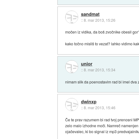
sandmat
::
8. mar 2013, 15:26
močen iz vidika, da boš zvočnike obesil go
kako točno misliš to vezat? lahko vidimo ka
unior
::
8. mar 2013, 15:34
nimam slik da poenostavim rad bi imel dva z
dwinxp
::
8. mar 2013, 15:46
Če te prav razumem bi rad tvoj prenosni MP3
zelo malo izhodne moči. Namreč namenjen j
ojačevalec, ki bo signal iz mp3 predvajalnik