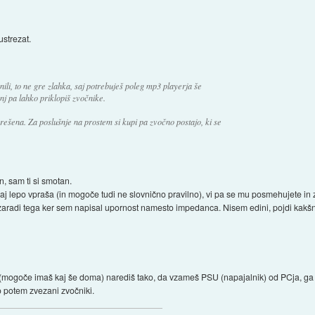
ustrezat.
ili, to ne gre zlahka, saj potrebuješ poleg mp3 playerja še
nj pa lahko priklopiš zvočnike.
rešena. Za poslušnje na prostem si kupi pa zvočno postajo, ki se
, sam ti si smotan.
aj lepo vpraša (in mogoče tudi ne slovnično pravilno), vi pa se mu posmehujete in 
rl zaradi tega ker sem napisal upornost namesto impedanca. Nisem edini, pojdi kakšn
je (mogoče imaš kaj še doma) narediš tako, da vzameš PSU (napajalnik) od PCja, ga 
o potem zvezani zvočniki.