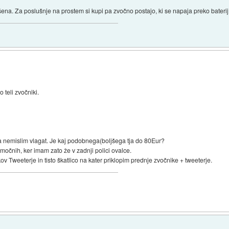
šena. Za poslušnje na prostem si kupi pa zvočno postajo, ki se napaja preko baterij
teli zvočniki.
rja nemislim vlagat. Je kaj podobnega(boljšega tja do 80Eur?
močnih, ker imam zato že v zadnji polici ovalce.
 Tweeterje in tisto škatlico na kater priklopim prednje zvočnike + tweeterje.