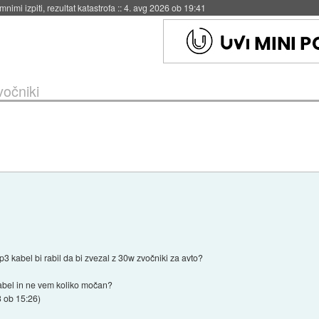
eto za večkratno uporabo
::
4. avg 2026 ob 19:41
vočniki
 kabel bi rabil da bi zvezal z 30w zvočniki za avto?
kabel in ne vem koliko močan?
3 ob 15:26
)