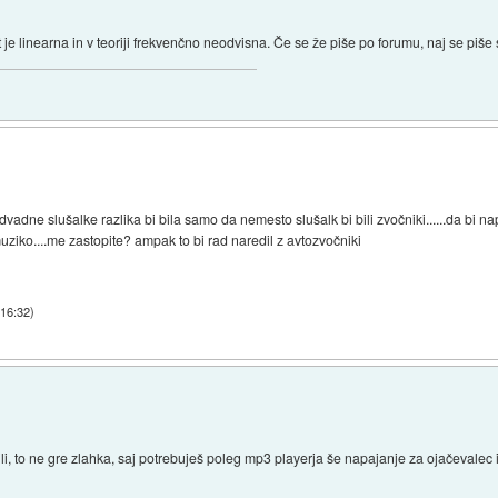
e linearna in v teoriji frekvenčno neodvisna. Če se že piše po forumu, naj se piše 
 nadvadne slušalke razlika bi bila samo da nemesto slušalk bi bili zvočniki......da b
muziko....me zastopite? ampak to bi rad naredil z avtozvočniki
 16:32
)
i, to ne gre zlahka, saj potrebuješ poleg mp3 playerja še napajanje za ojačevalec i