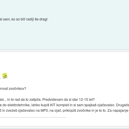
l sam, ko so bili radiji še dragi
..
ornost zvočnikov?
l... in bi rad da to zašpila. Predvidevam da si star 12-15 let?
e do elektrotehnike, lahko kupiš KIT komplet in si sam spajkaš ojačevalec. Drugače
 in zvežeš ojačevalec na MP3, na ojač. priklopiš zvočnike in je to to. Za napajanj