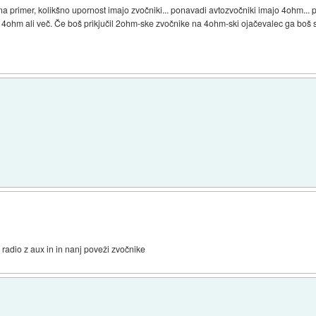
na primer, kolikšno upornost imajo zvočniki... ponavadi avtozvočniki imajo 4ohm... p
j 4ohm ali več. Če boš prikjučil 2ohm-ske zvočnike na 4ohm-ski ojačevalec ga boš sk
i radio z aux in in nanj poveži zvočnike