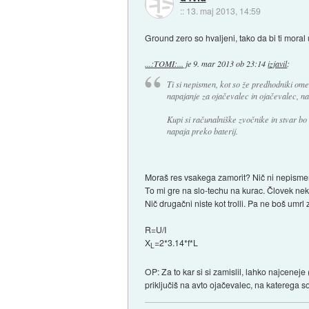
::
13. maj 2013, 14:59
Ground zero so hvaljeni, tako da bi ti moral 
...:TOMI:...
je
9. mar 2013 ob 23:14
izjavil
:
Ti si nepismen, kot so že predhodniki omen
napajanje za ojačevalec in ojačevalec, na
Kupi si računalniške zvočnike in stvar bo 
napaja preko baterij.
Moraš res vsakega zamorit? Nič ni nepismen
To mi gre na slo-techu na kurac. Človek nek
Nič drugačni niste kot trolli. Pa ne boš um
R=U/I
X
=2*3.14*f*L
L
OP: Za to kar si si zamislil, lahko najcene
priključiš na avto ojačevalec, na katerega s