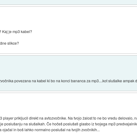
r? Kaj je mp3 kabel?
kšne slikce?
vočnika povezana na kabel ki bo na konci bananca za mp3....kot slušalke ampak da b
 player prikljucil direkt na avtozvočnike. Na tvojo žalost to ne bo vredu delovalo,
e poslušanju na slušalkah. Če hočeš poslušati glasbo iz tvojega mp3 predvajalni
a ojačal in boš lahko normalno poslušal na tvojih zvočnikih...