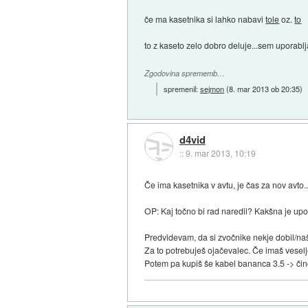
če ma kasetnika si lahko nabavi
tole
oz.
to
to z kaseto zelo dobro deluje...sem uporablja
Zgodovina sprememb…
spremenil:
sejmon
(
8. mar 2013 ob 20:35
)
d4vid
::
9. mar 2013, 10:19
Če ima kasetnika v avtu, je čas za nov avto.
OP: Kaj točno bi rad naredil? Kakšna je up
Predvidevam, da si zvočnike nekje dobil/naše
Za to potrebuješ ojačevalec. Če imaš veselj
Potem pa kupiš še kabel bananca 3.5 -> činč