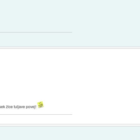
esek žice tuljave povej!