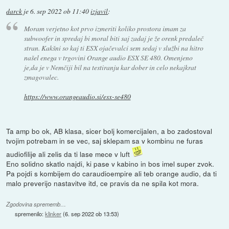
darck
je
6. sep 2022 ob 11:40
izjavil
:
Moram verjetno kot prvo izmeriti koliko prostora imam za
subwoofer in spredaj bi moral biti saj zadaj je že orenk predaleč
stran. Kakšni so kaj ti ESX ojačevalci sem sedaj v službi na hitro
našel enega v trgovini Orange audio ESX SE 480. Omenjeno
je,da je v Nemčiji bil na testiranju kar dober in celo nekajkrat
zmagovalec.
https://www.orangeaudio.si/esx-se480
Ta amp bo ok, AB klasa, sicer bolj komercijalen, a bo zadostoval
tvojim potrebam in se vec, saj sklepam sa v kombinu ne furas
audiofilije ali zelis da ti lase mece v luft
Eno solidno skatlo najdi, ki pase v kabino in bos imel super zvok.
Pa pojdi s kombijem do caraudioempire ali teb orange audio, da ti
malo preverijo nastavitve itd, ce pravis da ne spila kot mora.
Zgodovina sprememb…
spremenilo:
klinker
(
6. sep 2022 ob 13:53
)