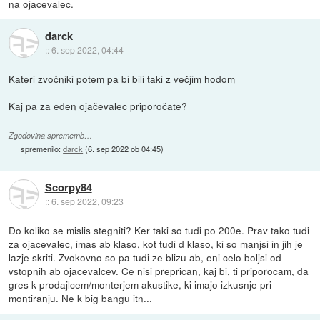
na ojacevalec.
darck
::
6. sep 2022, 04:44
Kateri zvočniki potem pa bi bili taki z večjim hodom
Kaj pa za eden ojačevalec priporočate?
Zgodovina sprememb…
spremenilo:
darck
(
6. sep 2022 ob 04:45
)
Scorpy84
::
6. sep 2022, 09:23
Do koliko se mislis stegniti? Ker taki so tudi po 200e. Prav tako tudi
za ojacevalec, imas ab klaso, kot tudi d klaso, ki so manjsi in jih je
lazje skriti. Zvokovno so pa tudi ze blizu ab, eni celo boljsi od
vstopnih ab ojacevalcev. Ce nisi preprican, kaj bi, ti priporocam, da
gres k prodajlcem/monterjem akustike, ki imajo izkusnje pri
montiranju. Ne k big bangu itn...