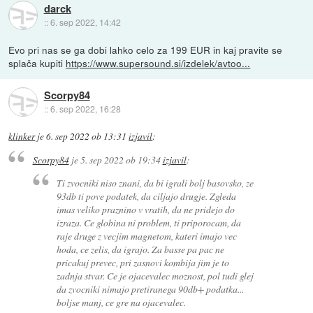
darck
::
6. sep 2022, 14:42
Evo pri nas se ga dobi lahko celo za 199 EUR in kaj pravite se
splača kupiti
https://www.supersound.si/izdelek/avtoo...
Scorpy84
::
6. sep 2022, 16:28
klinker
je
6. sep 2022 ob 13:31
izjavil
:
Scorpy84
je
5. sep 2022 ob 19:34
izjavil
:
Ti zvocniki niso znani, da bi igrali bolj basovsko, ze
93db ti pove podatek, da ciljajo drugje. Zgleda
imas veliko praznino v vratih, da ne pridejo do
izraza. Ce globina ni problem, ti priporocam, da
raje druge z vecjim magnetom, kateri imajo vec
hoda, ce zelis, da igrajo. Za basse pa pac ne
pricakuj prevec, pri zasnovi kombija jim je to
zadnja stvar. Ce je ojacevalec moznost, pol tudi glej
da zvocniki nimajo pretiranega 90db+ podatka...
boljse manj, ce gre na ojacevalec.