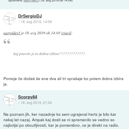
spremenil:
easyrider3
(
18. avg 2019 ob 14:04
)
DrSergioDJ
::
18. avg 2019, 14:08
easyrider3
je
18. avg 2019 ob 14:03
izjavil
:
kaj pravite je to dobra izbira?????????????
Pomoje če dodaš še ene dva ali tri vprašaje bo potem dobra izbira
ja.
Scorpy84
::
18. avg 2019, 21:34
Ne poznam jih, ker nazadnje ko sem ugrajeval hertz je bilo kar
nekaj let nazaj. Ampak kaj dosti se ni spremenilo se vedno so
najboljsi po obcutljivosti, kar je pomembno, ce je direkt na radio.