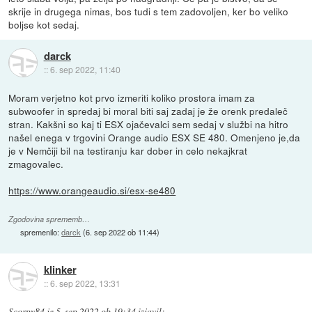
skrije in drugega nimas, bos tudi s tem zadovoljen, ker bo veliko
boljse kot sedaj.
darck
::
6. sep 2022, 11:40
Moram verjetno kot prvo izmeriti koliko prostora imam za
subwoofer in spredaj bi moral biti saj zadaj je že orenk predaleč
stran. Kakšni so kaj ti ESX ojačevalci sem sedaj v službi na hitro
našel enega v trgovini Orange audio ESX SE 480. Omenjeno je,da
je v Nemčiji bil na testiranju kar dober in celo nekajkrat
zmagovalec.
https://www.orangeaudio.si/esx-se480
Zgodovina sprememb…
spremenilo:
darck
(
6. sep 2022 ob 11:44
)
klinker
::
6. sep 2022, 13:31
Scorpy84
je
5. sep 2022 ob 19:34
izjavil
: