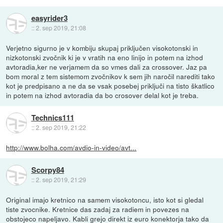
easyrider3
::
2. sep 2019, 21:08
Verjetno sigurno je v kombiju skupaj priključen visokotonski in
nizkotonski zvočnik ki je v vratih na eno linijo in potem na izhod
avtoradia,ker ne verjamem da so vmes dali za crossover. Jaz pa
bom moral z tem sistemom zvočnikov k sem jih naročil narediti tako
kot je predpisano a ne da se vsak posebej priključi na tisto škatlico
in potem na izhod avtoradia da bo crosover delal kot je treba.
Technics111
::
2. sep 2019, 21:22
http://www.bolha.com/avdio-in-video/avt...
Scorpy84
::
2. sep 2019, 21:29
Original imajo kretnico na samem visokotoncu, isto kot si gledal
tiste zvocnike. Kretnice das zadaj za radiem in povezes na
obstojeco napeljavo. Kabli grejo direkt iz euro konektorja tako da