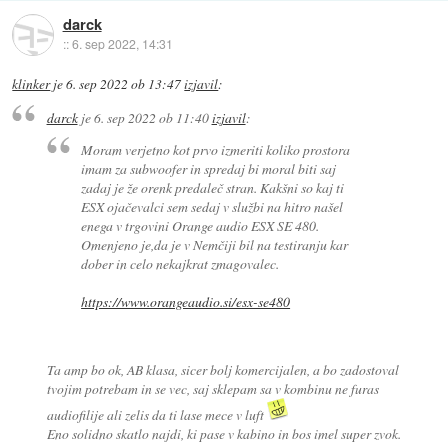
darck
::
6. sep 2022, 14:31
klinker
je
6. sep 2022 ob 13:47
izjavil
:
darck
je
6. sep 2022 ob 11:40
izjavil
:
Moram verjetno kot prvo izmeriti koliko prostora
imam za subwoofer in spredaj bi moral biti saj
zadaj je že orenk predaleč stran. Kakšni so kaj ti
ESX ojačevalci sem sedaj v službi na hitro našel
enega v trgovini Orange audio ESX SE 480.
Omenjeno je,da je v Nemčiji bil na testiranju kar
dober in celo nekajkrat zmagovalec.
https://www.orangeaudio.si/esx-se480
Ta amp bo ok, AB klasa, sicer bolj komercijalen, a bo zadostoval
tvojim potrebam in se vec, saj sklepam sa v kombinu ne furas
audiofilije ali zelis da ti lase mece v luft
Eno solidno skatlo najdi, ki pase v kabino in bos imel super zvok.