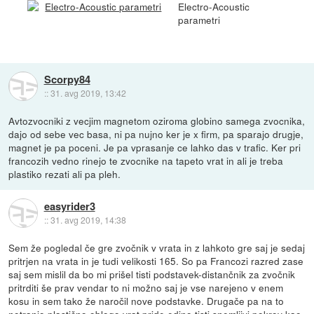
Electro-Acoustic
parametri
Scorpy84
::
31. avg 2019, 13:42
Avtozvocniki z vecjim magnetom oziroma globino samega zvocnika,
dajo od sebe vec basa, ni pa nujno ker je x firm, pa sparajo drugje,
magnet je pa poceni. Je pa vprasanje ce lahko das v trafic. Ker pri
francozih vedno rinejo te zvocnike na tapeto vrat in ali je treba
plastiko rezati ali pa pleh.
easyrider3
::
31. avg 2019, 14:38
Sem že pogledal če gre zvočnik v vrata in z lahkoto gre saj je sedaj
pritrjen na vrata in je tudi velikosti 165. So pa Francozi razred zase
saj sem mislil da bo mi prišel tisti podstavek-distančnik za zvočnik
pritrditi še prav vendar to ni možno saj je vse narejeno v enem
kosu in sem tako že naročil nove podstavke. Drugače pa na to