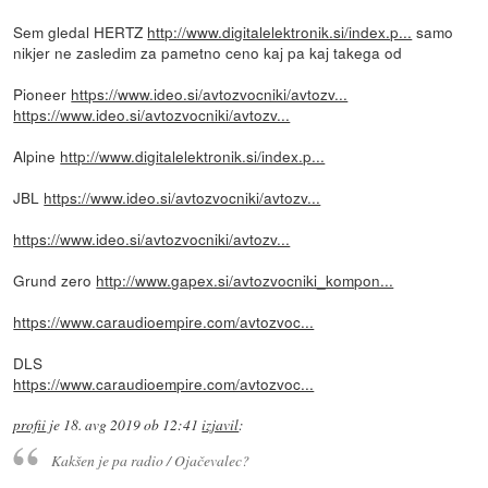
Sem gledal HERTZ
http://www.digitalelektronik.si/index.p...
samo
nikjer ne zasledim za pametno ceno kaj pa kaj takega od
Pioneer
https://www.ideo.si/avtozvocniki/avtozv...
https://www.ideo.si/avtozvocniki/avtozv...
Alpine
http://www.digitalelektronik.si/index.p...
JBL
https://www.ideo.si/avtozvocniki/avtozv...
https://www.ideo.si/avtozvocniki/avtozv...
Grund zero
http://www.gapex.si/avtozvocniki_kompon...
https://www.caraudioempire.com/avtozvoc...
DLS
https://www.caraudioempire.com/avtozvoc...
profii
je
18. avg 2019 ob 12:41
izjavil
:
Kakšen je pa radio / Ojačevalec?