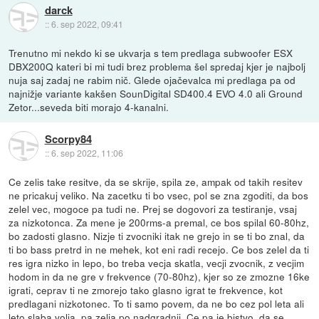
darck
::
6. sep 2022, 09:41
Trenutno mi nekdo ki se ukvarja s tem predlaga subwoofer ESX
DBX200Q kateri bi mi tudi brez problema šel spredaj kjer je najbolj
nuja saj zadaj ne rabim nič. Glede ojačevalca mi predlaga pa od
najnižje variante kakšen SounDigital SD400.4 EVO 4.0 ali Ground
Zetor...seveda biti morajo 4-kanalni.
Scorpy84
::
6. sep 2022, 11:06
Ce zelis take resitve, da se skrije, spila ze, ampak od takih resitev
ne pricakuj veliko. Na zacetku ti bo vsec, pol se zna zgoditi, da bos
zelel vec, mogoce pa tudi ne. Prej se dogovori za testiranje, vsaj
za nizkotonca. Za mene je 200rms-a premal, ce bos spilal 60-80hz,
bo zadosti glasno. Nizje ti zvocniki itak ne grejo in se ti bo znal, da
ti bo bass pretrd in ne mehek, kot eni radi recejo. Ce bos zelel da ti
res igra nizko in lepo, bo treba vecja skatla, vecji zvocnik, z vecjim
hodom in da ne gre v frekvence (70-80hz), kjer so ze zmozne 16ke
igrati, ceprav ti ne zmorejo tako glasno igrat te frekvence, kot
predlagani nizkotonec. To ti samo povem, da ne bo cez pol leta ali
leto slaba volja, pa zelja po nadgradnji. Ce pa je bistvo, da se