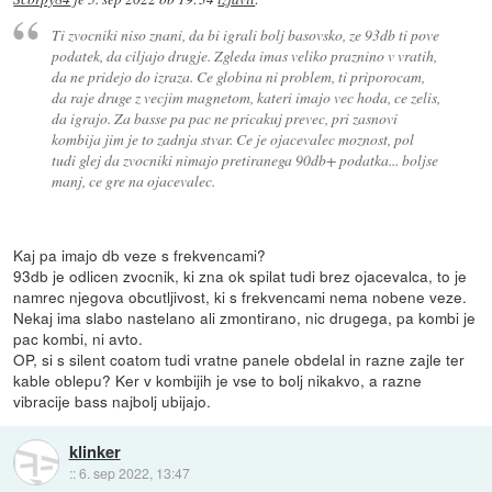
Ti zvocniki niso znani, da bi igrali bolj basovsko, ze 93db ti pove
podatek, da ciljajo drugje. Zgleda imas veliko praznino v vratih,
da ne pridejo do izraza. Ce globina ni problem, ti priporocam,
da raje druge z vecjim magnetom, kateri imajo vec hoda, ce zelis,
da igrajo. Za basse pa pac ne pricakuj prevec, pri zasnovi
kombija jim je to zadnja stvar. Ce je ojacevalec moznost, pol
tudi glej da zvocniki nimajo pretiranega 90db+ podatka... boljse
manj, ce gre na ojacevalec.
Kaj pa imajo db veze s frekvencami?
93db je odlicen zvocnik, ki zna ok spilat tudi brez ojacevalca, to je
namrec njegova obcutljivost, ki s frekvencami nema nobene veze.
Nekaj ima slabo nastelano ali zmontirano, nic drugega, pa kombi je
pac kombi, ni avto.
OP, si s silent coatom tudi vratne panele obdelal in razne zajle ter
kable oblepu? Ker v kombijih je vse to bolj nikakvo, a razne
vibracije bass najbolj ubijajo.
klinker
::
6. sep 2022, 13:47