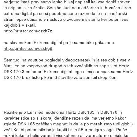
Verjetno imaš prav samo lahko bi kaj napisali kaj vse dobiš zraven
in original sliko škatle. Sem šel tudi na madžarsko in hrvaško stran
extreme digital pa so si podobne cene razen da je na madžarski
strani lepše opisano v naslovu o zvočnem sistemu ker potem veš
kaj dobiš v škatli.
http://prntscr.com/ozxh7z
na slovenskem Extreme digital pa je samo tako prikazano
http://prntscr.com/ozxhg9
Sem tudi na youtube pogledal videoposnetek in ja res dobiš vse v
škatli edino vsepovsod drugod o teh zvočnikih so zapisi kot Hertz
DSK 170.3 edino pri Extreme digital tega nimajo ampak samo Hertz
DSK 170 brez tiste pike in 3 številke zato sem bil skeptičen.
Razlike je 5 Eur med modeloma Hertz DSK 165 in DSK 170 in
karakteristike so si skoraj identične razen da ima verjetno kakor
zgleda DSK 165 zaščiten magnet in da je po merah zato tudi globji-
večji.Kaj bi potem bilo bolje kupiti tistih 5Eur ne igra vloge. Pa še
nekaj kako je bolje vgraditi visokotonce ali v armaturno ploščo kot