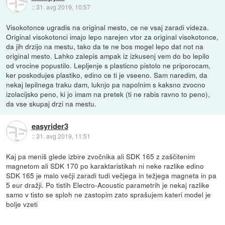
::
31. avg 2019, 10:57
Visokotonce ugradis na original mesto, ce ne vsaj zaradi videza.
Original visokotonci imajo lepo narejen vtor za original visokotonce,
da jih drzijo na mestu, tako da te ne bos mogel lepo dat not na
original mesto. Lahko zalepis ampak iz izkusenj vem do bo lepilo
od vrocine popustilo. Lepljenje s plasticno pistolo ne priporocam,
ker poskodujes plastiko, edino ce ti je vseeno. Sam naredim, da
nekaj lepilnega traku dam, luknjo pa napolnim s kaksno zvocno
izolacijsko peno, ki jo imam na pretek (ti ne rabis ravno to peno),
da vse skupaj drzi na mestu.
easyrider3
::
31. avg 2019, 11:51
Kaj pa meniš glede izbire zvočnika ali SDK 165 z zaščitenim
magnetom ali SDK 170 po karaktaristikah ni neke razlike edino
SDK 165 je malo večji zaradi tudi večjega in težjega magneta in pa
5 eur dražji. Po tistih Electro-Acoustic parametrih je nekaj razlike
samo v tisto se sploh ne zastopim zato sprašujem kateri model je
bolje vzeti