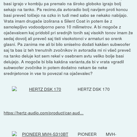
basi igrajo v kombiju pa premalo na široko globoko igrajo bolj
sekajo na tanko. Pa recimo,da avtoradio bolj navijem proti koncu
basi preveč tolčejo na ozko in tudi med sabo se nekako nabijajo.
Vrata imam drugače izolirana s Silent Coat in potem še z
samolepljivo vodoodporno peno 10 milimetrov. A bi mogoče z
ojačevalcem kaj pridobil pri srednjih tonih saj visokih tonov imam že
sedaj dovolj ali preveč saj tisti visokotonci v armaturi so orenk
glasni. Pa zanima me ali bi bilo smiselno dodati kakšen subwoofer
saj ta bas iz teh trenutnih zvočnikov in avtoradia mi ni všeč preveč
na tanko deluje kot sem rekel v osebnem avtu veliko bolje basi
delujejo. A mogoče bi bila kakšna varianta,da bi v vrata vgradil
subwoofer zvočnike in potem dodatno nekam še neke
srednjetonce in vse to povezal na ojačevalec?
HERTZ DSK 170
https://hertz-audio.com/product/car-aud...
PIONEER MVH-