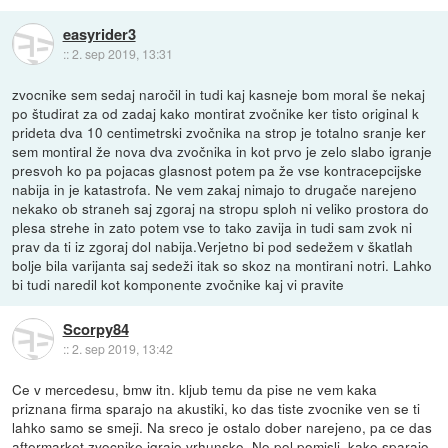
easyrider3
::
2. sep 2019, 13:31
zvocnike sem sedaj naročil in tudi kaj kasneje bom moral še nekaj
po študirat za od zadaj kako montirat zvočnike ker tisto original k
prideta dva 10 centimetrski zvočnika na strop je totalno sranje ker
sem montiral že nova dva zvočnika in kot prvo je zelo slabo igranje
presvoh ko pa pojacas glasnost potem pa že vse kontracepcijske
nabija in je katastrofa. Ne vem zakaj nimajo to drugače narejeno
nekako ob straneh saj zgoraj na stropu sploh ni veliko prostora do
plesa strehe in zato potem vse to tako zavija in tudi sam zvok ni
prav da ti iz zgoraj dol nabija.Verjetno bi pod sedežem v škatlah
bolje bila varijanta saj sedeži itak so skoz na montirani notri. Lahko
bi tudi naredil kot komponente zvočnike kaj vi pravite
Scorpy84
::
2. sep 2019, 13:42
Ce v mercedesu, bmw itn. kljub temu da pise ne vem kaka
priznana firma sparajo na akustiki, ko das tiste zvocnike ven se ti
lahko samo se smeji. Na sreco je ostalo dober narejeno, pa ce das
aftermarket zvocnike igrajo vrhunsko. No pol pomisli, kako sparajo