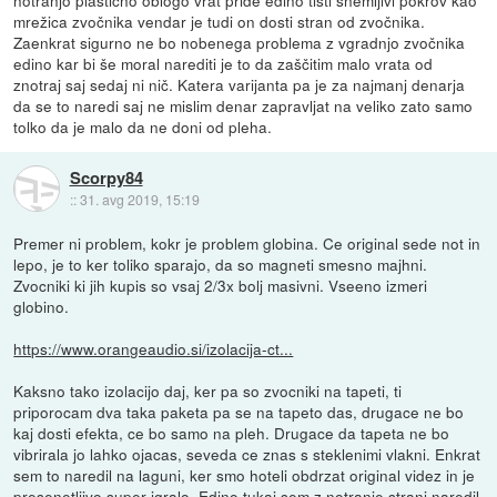
notranjo plastično oblogo vrat pride edino tisti snemljivi pokrov kao
mrežica zvočnika vendar je tudi on dosti stran od zvočnika.
Zaenkrat sigurno ne bo nobenega problema z vgradnjo zvočnika
edino kar bi še moral narediti je to da zaščitim malo vrata od
znotraj saj sedaj ni nič. Katera varijanta pa je za najmanj denarja
da se to naredi saj ne mislim denar zapravljat na veliko zato samo
tolko da je malo da ne doni od pleha.
Scorpy84
::
31. avg 2019, 15:19
Premer ni problem, kokr je problem globina. Ce original sede not in
lepo, je to ker toliko sparajo, da so magneti smesno majhni.
Zvocniki ki jih kupis so vsaj 2/3x bolj masivni. Vseeno izmeri
globino.
https://www.orangeaudio.si/izolacija-ct...
Kaksno tako izolacijo daj, ker pa so zvocniki na tapeti, ti
priporocam dva taka paketa pa se na tapeto das, drugace ne bo
kaj dosti efekta, ce bo samo na pleh. Drugace da tapeta ne bo
vibrirala jo lahko ojacas, seveda ce znas s steklenimi vlakni. Enkrat
sem to naredil na laguni, ker smo hoteli obdrzat original videz in je
presenetljivo super igralo. Edino tukaj sem z notranje strani naredil