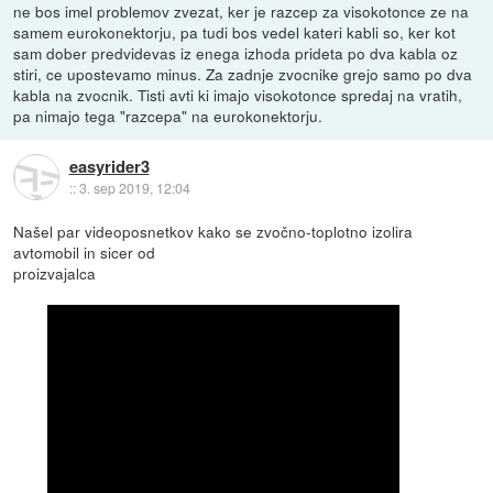
ne bos imel problemov zvezat, ker je razcep za visokotonce ze na
samem eurokonektorju, pa tudi bos vedel kateri kabli so, ker kot
sam dober predvidevas iz enega izhoda prideta po dva kabla oz
stiri, ce upostevamo minus. Za zadnje zvocnike grejo samo po dva
kabla na zvocnik. Tisti avti ki imajo visokotonce spredaj na vratih,
pa nimajo tega "razcepa" na eurokonektorju.
easyrider3
::
3. sep 2019, 12:04
Našel par videoposnetkov kako se zvočno-toplotno izolira
avtomobil in sicer od
proizvajalca