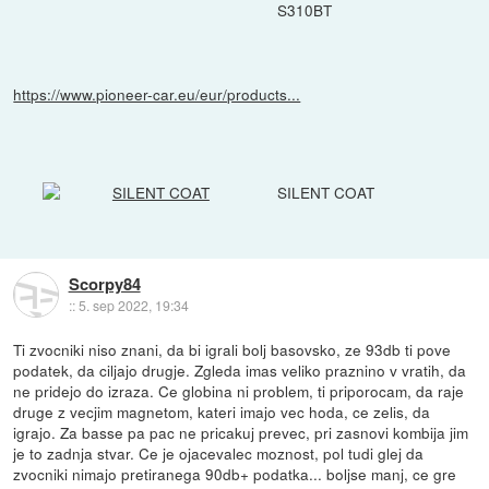
S310BT
https://www.pioneer-car.eu/eur/products...
SILENT COAT
Scorpy84
::
5. sep 2022, 19:34
Ti zvocniki niso znani, da bi igrali bolj basovsko, ze 93db ti pove
podatek, da ciljajo drugje. Zgleda imas veliko praznino v vratih, da
ne pridejo do izraza. Ce globina ni problem, ti priporocam, da raje
druge z vecjim magnetom, kateri imajo vec hoda, ce zelis, da
igrajo. Za basse pa pac ne pricakuj prevec, pri zasnovi kombija jim
je to zadnja stvar. Ce je ojacevalec moznost, pol tudi glej da
zvocniki nimajo pretiranega 90db+ podatka... boljse manj, ce gre