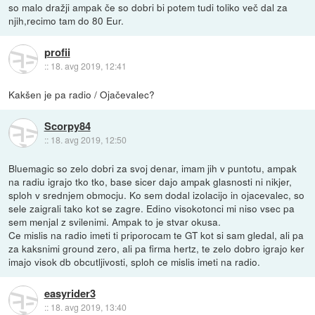
so malo dražji ampak če so dobri bi potem tudi toliko več dal za
njih,recimo tam do 80 Eur.
profii
::
18. avg 2019, 12:41
Kakšen je pa radio / Ojačevalec?
Scorpy84
::
18. avg 2019, 12:50
Bluemagic so zelo dobri za svoj denar, imam jih v puntotu, ampak
na radiu igrajo tko tko, base sicer dajo ampak glasnosti ni nikjer,
sploh v srednjem obmocju. Ko sem dodal izolacijo in ojacevalec, so
sele zaigrali tako kot se zagre. Edino visokotonci mi niso vsec pa
sem menjal z svilenimi. Ampak to je stvar okusa.
Ce mislis na radio imeti ti priporocam te GT kot si sam gledal, ali pa
za kaksnimi ground zero, ali pa firma hertz, te zelo dobro igrajo ker
imajo visok db obcutljivosti, sploh ce mislis imeti na radio.
easyrider3
::
18. avg 2019, 13:40