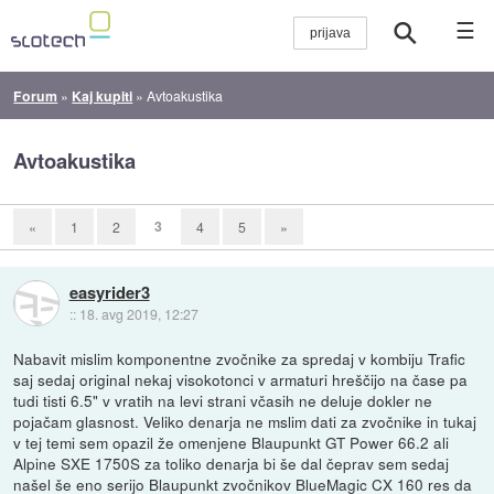
☰
Forum
»
Kaj kupiti
»
Avtoakustika
Avtoakustika
3
«
1
2
4
5
»
easyrider3
::
18. avg 2019, 12:27
Nabavit mislim komponentne zvočnike za spredaj v kombiju Trafic
saj sedaj original nekaj visokotonci v armaturi hreščijo na čase pa
tudi tisti 6.5" v vratih na levi strani včasih ne deluje dokler ne
pojačam glasnost. Veliko denarja ne mslim dati za zvočnike in tukaj
v tej temi sem opazil že omenjene Blaupunkt GT Power 66.2 ali
Alpine SXE 1750S za toliko denarja bi še dal čeprav sem sedaj
našel še eno serijo Blaupunkt zvočnikov BlueMagic CX 160 res da