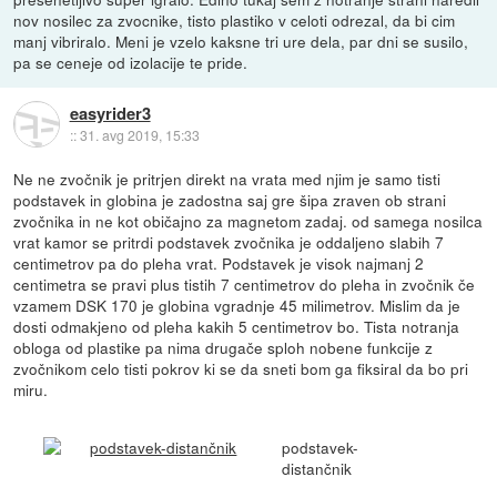
nov nosilec za zvocnike, tisto plastiko v celoti odrezal, da bi cim
manj vibriralo. Meni je vzelo kaksne tri ure dela, par dni se susilo,
pa se ceneje od izolacije te pride.
easyrider3
::
31. avg 2019, 15:33
Ne ne zvočnik je pritrjen direkt na vrata med njim je samo tisti
podstavek in globina je zadostna saj gre šipa zraven ob strani
zvočnika in ne kot običajno za magnetom zadaj. od samega nosilca
vrat kamor se pritrdi podstavek zvočnika je oddaljeno slabih 7
centimetrov pa do pleha vrat. Podstavek je visok najmanj 2
centimetra se pravi plus tistih 7 centimetrov do pleha in zvočnik če
vzamem DSK 170 je globina vgradnje 45 milimetrov. Mislim da je
dosti odmakjeno od pleha kakih 5 centimetrov bo. Tista notranja
obloga od plastike pa nima drugače sploh nobene funkcije z
zvočnikom celo tisti pokrov ki se da sneti bom ga fiksiral da bo pri
miru.
podstavek-
distančnik