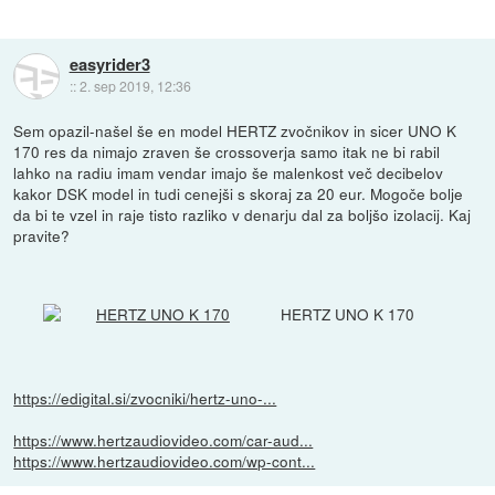
easyrider3
::
2. sep 2019, 12:36
Sem opazil-našel še en model HERTZ zvočnikov in sicer UNO K
170 res da nimajo zraven še crossoverja samo itak ne bi rabil
lahko na radiu imam vendar imajo še malenkost več decibelov
kakor DSK model in tudi cenejši s skoraj za 20 eur. Mogoče bolje
da bi te vzel in raje tisto razliko v denarju dal za boljšo izolacij. Kaj
pravite?
HERTZ UNO K 170
https://edigital.si/zvocniki/hertz-uno-...
https://www.hertzaudiovideo.com/car-aud...
https://www.hertzaudiovideo.com/wp-cont...