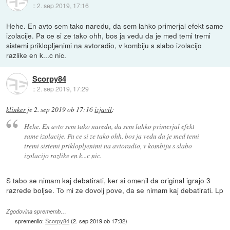
::
2. sep 2019, 17:16
Hehe. En avto sem tako naredu, da sem lahko primerjal efekt same
izolacije. Pa ce si ze tako ohh, bos ja vedu da je med temi tremi
sistemi priklopljenimi na avtoradio, v kombiju s slabo izolacijo
razlike en k...c nic.
Scorpy84
::
2. sep 2019, 17:29
klinker
je
2. sep 2019 ob 17:16
izjavil
:
Hehe. En avto sem tako naredu, da sem lahko primerjal efekt
same izolacije. Pa ce si ze tako ohh, bos ja vedu da je med temi
tremi sistemi priklopljenimi na avtoradio, v kombiju s slabo
izolacijo razlike en k...c nic.
S tabo se nimam kaj debatirati, ker si omenil da original igrajo 3
razrede boljse. To mi ze dovolj pove, da se nimam kaj debatirati. Lp
Zgodovina sprememb…
spremenilo:
Scorpy84
(
2. sep 2019 ob 17:32
)