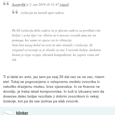
Scorpy84
je
2. sep 2019 ob 12:47
izjavil
:
izolacija ne naredi spet cudeze.
Pa lih izolacija dela cudeze in je glavna zadeva za porihtat cim
boljse v avtu, kjer vse vibrira in ti mocen zvocnik ama nic ne
pomaga, ker samo se ojaca vse te vibracije.
Sem leta nazaj delal en avto in smo stratali z izolacijo. Ze
original ozvocenje se je slisalo za ene 3 razrede boljse, dodaten
bonus je tisja voznja, obcutek kompaktosti, ko zapres vrata itd
itd.
Ti si delal en avto, jaz sem pa vsaj 30 dal cez ce ne vec, nisem
stel. Tukaj se pogovarjamo o vstopnemu modelu zvocnika in
nekoliko drazjemu modeu, brez ojacevalca. In ce finance ne
dovolijo, je treba iskati komporomise. In tudi iz izkusenj vem da
dosezes dalec boljse rezultate z dobrim zvocnikom in nekaj
izolacije, kot pa da vse izoliras pa slab zvocnik.
klinker