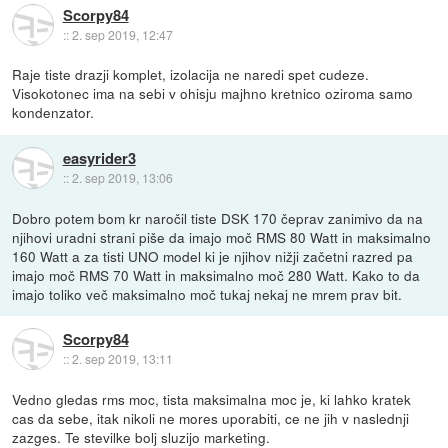
Scorpy84
::
2. sep 2019, 12:47
Raje tiste drazji komplet, izolacija ne naredi spet cudeze.
Visokotonec ima na sebi v ohisju majhno kretnico oziroma samo
kondenzator.
easyrider3
::
2. sep 2019, 13:06
Dobro potem bom kr naročil tiste DSK 170 čeprav zanimivo da na
njihovi uradni strani piše da imajo moč RMS 80 Watt in maksimalno
160 Watt a za tisti UNO model ki je njihov nižji začetni razred pa
imajo moč RMS 70 Watt in maksimalno moč 280 Watt. Kako to da
imajo toliko več maksimalno moč tukaj nekaj ne mrem prav bit.
Scorpy84
::
2. sep 2019, 13:11
Vedno gledas rms moc, tista maksimalna moc je, ki lahko kratek
cas da sebe, itak nikoli ne mores uporabiti, ce ne jih v naslednji
zazges. Te stevilke bolj sluzijo marketing.