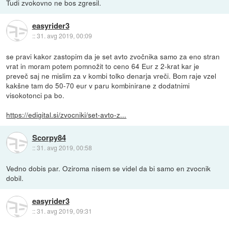
Tudi zvokovno ne bos zgresil.
easyrider3
::
31. avg 2019, 00:09
se pravi kakor zastopim da je set avto zvočnika samo za eno stran
vrat in moram potem pomnožit to ceno 64 Eur z 2-krat kar je
preveč saj ne mislim za v kombi tolko denarja vreči. Bom raje vzel
kakšne tam do 50-70 eur v paru kombinirane z dodatnimi
visokotonci pa bo.
https://edigital.si/zvocniki/set-avto-z...
Scorpy84
::
31. avg 2019, 00:58
Vedno dobis par. Oziroma nisem se videl da bi samo en zvocnik
dobil.
easyrider3
::
31. avg 2019, 09:31