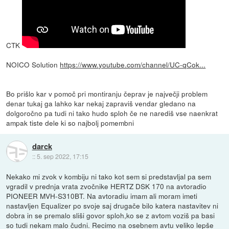
CTK
NOICO Solution
https://www.youtube.com/channel/UC-qCok...
Bo prišlo kar v pomoč pri montiranju čeprav je največji problem
denar tukaj ga lahko kar nekaj zapraviš vendar gledano na
dolgoročno pa tudi ni tako hudo sploh če ne narediš vse naenkrat
ampak tiste dele ki so najbolj pomembni
darck
::
5. sep 2022, 17:15
Nekako mi zvok v kombiju ni tako kot sem si predstavljal pa sem
vgradil v prednja vrata zvočnike HERTZ DSK 170 na avtoradio
PIONEER MVH-S310BT. Na avtoradiu imam ali moram imeti
nastavljen Equalizer po svoje saj drugače bilo katera nastavitev ni
dobra in se premalo sliši govor sploh,ko se z avtom voziš pa basi
so tudi nekam malo čudni. Recimo na osebnem avtu veliko lepše