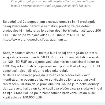
Pa pojdi s kombijem do caraudioempire ali teb orange audio, da
ti malo preverijo nastavitve itd, ce pravis da ne spila kot mora.
Se sedaj tudi že pogovarjam z caraudioempire in mi predlagajo
nekaj stvari sedaj nazadnje sem dobil predlog za res dober
ojačevalec,ki ni tako drag je pa kar dosti boljši kakor tisti izpod 200
EUR. Gre se pa za ojačevalec ESX Quantum Q-FOURv2
https://www.orangeaudio.si/esx-quantum-...
Sedaj v samem štartu bi najraje kupil nekaj dobrega,da potem ni
kdaj kak problem in sedaj 50 EUR gor ali dol ampak tisti ojačevalci
za 130-150 EUR so verjetno vsaj tako mislim dosti slabši kakor ta
ESX. Saj je kar dosti teh ojačevalcev izpod 200 ali okrog 300 EUR
samo tisti najcenejši sigurno niso tako dobri.
Mi danes sodelavec pove,da je brez veze ojačevalec v avto
montirat a mu povem,da jaz ko se včasih peljem z odprtim okni
rabim orenk muzko,da je pravi občutek. Kaj pa je to nekaj denarja
dati za v avto kaj pa on ko je kupil dva ojačevalca za slušalke in dal
za njih 1.600 EUR to pa je zame totalno brez veze kot,da bi šel
kupit avto za 100.000 EUR.