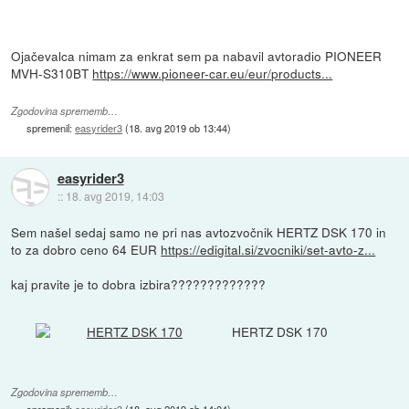
Ojačevalca nimam za enkrat sem pa nabavil avtoradio PIONEER
MVH-S310BT
https://www.pioneer-car.eu/eur/products...
Zgodovina sprememb…
spremenil:
easyrider3
(
18. avg 2019 ob 13:44
)
easyrider3
::
18. avg 2019, 14:03
Sem našel sedaj samo ne pri nas avtozvočnik HERTZ DSK 170 in
to za dobro ceno 64 EUR
https://edigital.si/zvocniki/set-avto-z...
kaj pravite je to dobra izbira?????????????
HERTZ DSK 170
Zgodovina sprememb…