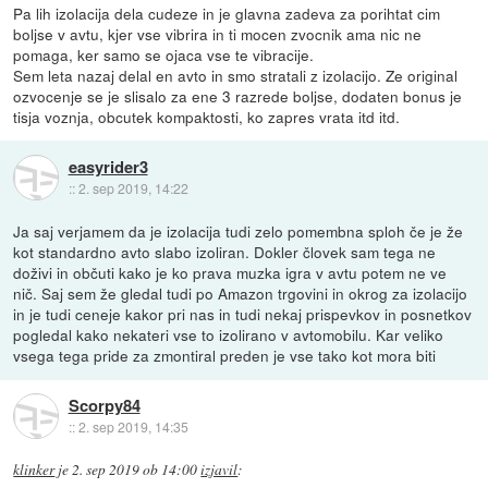
Pa lih izolacija dela cudeze in je glavna zadeva za porihtat cim
boljse v avtu, kjer vse vibrira in ti mocen zvocnik ama nic ne
pomaga, ker samo se ojaca vse te vibracije.
Sem leta nazaj delal en avto in smo stratali z izolacijo. Ze original
ozvocenje se je slisalo za ene 3 razrede boljse, dodaten bonus je
tisja voznja, obcutek kompaktosti, ko zapres vrata itd itd.
easyrider3
::
2. sep 2019, 14:22
Ja saj verjamem da je izolacija tudi zelo pomembna sploh če je že
kot standardno avto slabo izoliran. Dokler človek sam tega ne
doživi in občuti kako je ko prava muzka igra v avtu potem ne ve
nič. Saj sem že gledal tudi po Amazon trgovini in okrog za izolacijo
in je tudi ceneje kakor pri nas in tudi nekaj prispevkov in posnetkov
pogledal kako nekateri vse to izolirano v avtomobilu. Kar veliko
vsega tega pride za zmontiral preden je vse tako kot mora biti
Scorpy84
::
2. sep 2019, 14:35
klinker
je
2. sep 2019 ob 14:00
izjavil
: