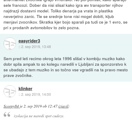
sele francozi. Dober da nisi slisal kako igra wv transporter njihov
najdrazji dostavni model. Toliko denarja pa vrata in plastika
neverjetno zanic. Tle se srednje tone nisi mogel dobiti, kljub
menjavi zvocnikov. Skratka kjer bojo sparali pa tudi ce je 1 evro, se
pri x prodanih avtomobilov to zelo pozna.
easyrider3
::
2. sep 2019, 13:48
Sem pred leti recimo okrog leta 1996 slišal v kombiju muziko kako
dobr spila ampak to so kolegu naredili v Ljubljani za sponzorstvo k
se ubadajo z tem muziko in so točno vse vgradili na ta pravo mesto
prave zvočnike.
klinker
::
2. sep 2019, 14:00
Scorpy84
je
2. sep 2019 ob 12:47
izjavil
:
izolacija ne naredi spet cudeze.