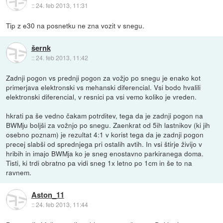
::
24. feb 2013, 11:31
Tip z e30 na posnetku ne zna vozit v snegu.
šernk
::
24. feb 2013, 11:42
Zadnji pogon vs prednji pogon za vožjo po snegu je enako kot
primerjava elektronski vs mehanski diferencial. Vsi bodo hvalili
elektronski diferencial, v resnici pa vsi vemo koliko je vreden.
hkrati pa še vedno čakam potrditev, tega da je zadnji pogon na
BWMju boljši za vožnjo po snegu. Zaenkrat od 5ih lastnikov (ki jih
osebno poznam) je rezultat 4:1 v korist tega da je zadnji pogon
precej slabši od sprednjega pri ostalih avtih. In vsi štirje živijo v
hribih in imajo BWMja ko je sneg enostavno parkiranega doma.
Tisti, ki trdi obratno pa vidi sneg 1x letno po 1cm in še to na
ravnem.
Aston_11
::
24. feb 2013, 11:44