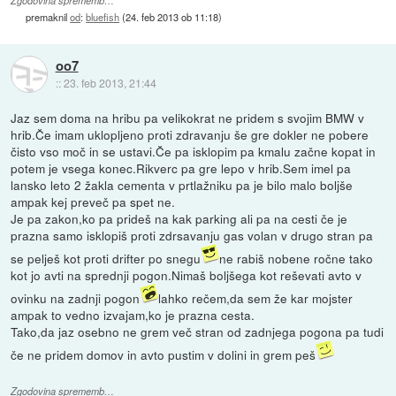
Zgodovina sprememb…
premaknil
od
:
bluefish
(
24. feb 2013 ob 11:18
)
oo7
::
23. feb 2013, 21:44
Jaz sem doma na hribu pa velikokrat ne pridem s svojim BMW v
hrib.Če imam uklopljeno proti zdravanju še gre dokler ne pobere
čisto vso moč in se ustavi.Če pa isklopim pa kmalu začne kopat in
potem je vsega konec.Rikverc pa gre lepo v hrib.Sem imel pa
lansko leto 2 žakla cementa v prtlažniku pa je bilo malo boljše
ampak kej preveč pa spet ne.
Je pa zakon,ko pa prideš na kak parking ali pa na cesti če je
prazna samo isklopiš proti zdrsavanju gas volan v drugo stran pa
se pelješ kot proti drifter po snegu
ne rabiš nobene ročne tako
kot jo avti na sprednji pogon.Nimaš boljšega kot reševati avto v
ovinku na zadnji pogon
lahko rečem,da sem že kar mojster
ampak to vedno izvajam,ko je prazna cesta.
Tako,da jaz osebno ne grem več stran od zadnjega pogona pa tudi
če ne pridem domov in avto pustim v dolini in grem peš
Zgodovina sprememb…