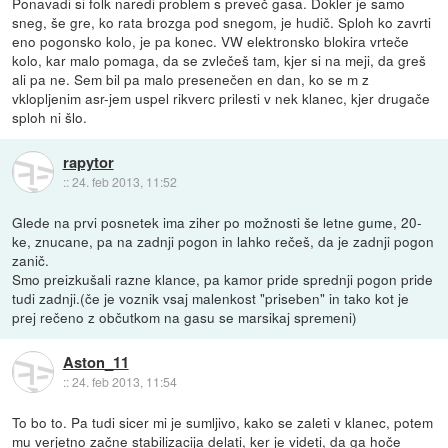
Ponavadi si folk naredi problem s preveč gasa. Dokler je samo
sneg, še gre, ko rata brozga pod snegom, je hudič. Sploh ko zavrti
eno pogonsko kolo, je pa konec. VW elektronsko blokira vrteče
kolo, kar malo pomaga, da se zvlečeš tam, kjer si na meji, da greš
ali pa ne. Sem bil pa malo presenečen en dan, ko se m z
vklopljenim asr-jem uspel rikverc prilesti v nek klanec, kjer drugače
sploh ni šlo.
rapytor
::
24. feb 2013, 11:52
Glede na prvi posnetek ima ziher po možnosti še letne gume, 20-
ke, znucane, pa na zadnji pogon in lahko rečeš, da je zadnji pogon
zanič.
Smo preizkušali razne klance, pa kamor pride sprednji pogon pride
tudi zadnji.(če je voznik vsaj malenkost "priseben" in tako kot je
prej rečeno z občutkom na gasu se marsikaj spremeni)
Aston_11
::
24. feb 2013, 11:54
To bo to. Pa tudi sicer mi je sumljivo, kako se zaleti v klanec, potem
mu verjetno začne stabilizacija delati, ker je videti, da ga hoče