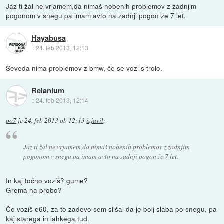
Jaz ti žal ne vrjamem,da nimaš nobenih problemov z zadnjim
pogonom v snegu pa imam avto na zadnji pogon že 7 let.
Hayabusa
::
24. feb 2013, 12:13
Seveda nima problemov z bmw, če se vozi s trolo.
Relanium
::
24. feb 2013, 12:14
oo7
je
24. feb 2013 ob 12:13
izjavil
:
Jaz ti žal ne vrjamem,da nimaš nobenih problemov z zadnjim
pogonom v snegu pa imam avto na zadnji pogon že 7 let.
In kaj točno voziš? gume?
Grema na probo?
Če voziš e60, za to zadevo sem slišal da je bolj slaba po snegu, pa
kaj starega in lahkega tud.