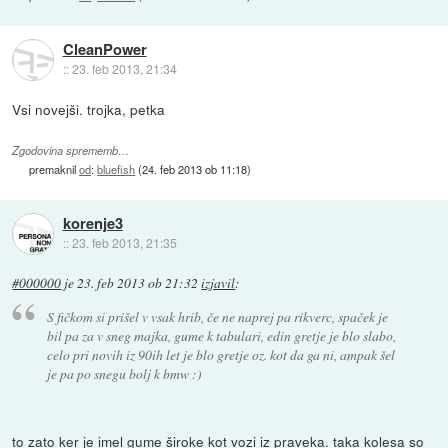
CleanPower
::
23. feb 2013, 21:34
Vsi novejši. trojka, petka
Zgodovina sprememb…
premaknil
od
:
bluefish
(
24. feb 2013 ob 11:18
)
korenje3
::
23. feb 2013, 21:35
#000000
je
23. feb 2013 ob 21:32
izjavil
:
S fičkom si prišel v vsak hrib, če ne naprej pa rikverc, spaček je
bil pa za v sneg majka, gume k tabulari, edin gretje je blo slabo,
celo pri novih iz 90ih let je blo gretje oz. kot da ga ni, ampak šel
je pa po snegu bolj k bmw :)
to zato ker je imel gume široke kot vozi iz praveka. taka kolesa so