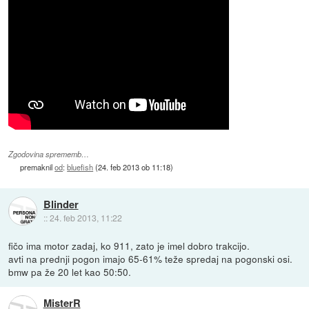
Zgodovina sprememb…
premaknil
od
:
bluefish
(
24. feb 2013 ob 11:18
)
Blinder
::
24. feb 2013, 11:22
fičo ima motor zadaj, ko 911, zato je imel dobro trakcijo.
avti na prednji pogon imajo 65-61% teže spredaj na pogonski osi.
bmw pa že 20 let kao 50:50.
MisterR