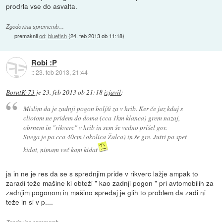
prodrla vse do asvalta.
Zgodovina sprememb…
premaknil
od
:
bluefish
(
24. feb 2013 ob 11:18
)
Robi :P
::
23. feb 2013, 21:44
BorutK-73
je
23. feb 2013 ob 21:18
izjavil
:
Mislim da je zadnji pogon boljši za v hrib. Ker če jaz kdaj s
cliotom ne pridem do doma (cca 1km klanca) grem nazaj,
obrnem in "rikverc" v hrib in sem še vedno prišel gor.
Snega je pa cca 40cm (okolica Žalca) in še gre. Jutri pa spet
kidat, nimam več kam kidat
ja in ne je res da se s sprednjim pride v rikverc lažje ampak to
zaradi teže mašine ki obteži " kao zadnji pogon " pri avtomobilih za
zadnjim pogonom in mašino spredaj je glih to problem da zadi ni
teže in si v p....