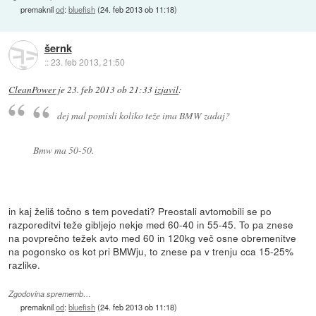
premaknil
od
:
bluefish
(
24. feb 2013 ob 11:18
)
šernk
::
23. feb 2013, 21:50
CleanPower
je
23. feb 2013 ob 21:33
izjavil
:
dej mal pomisli koliko teže ima BMW zadaj?
Bmw ma 50-50.
in kaj želiš točno s tem povedati? Preostali avtomobili se po
razporeditvi teže gibljejo nekje med 60-40 in 55-45. To pa znese
na povprečno težek avto med 60 in 120kg več osne obremenitve
na pogonsko os kot pri BMWju, to znese pa v trenju cca 15-25%
razlike.
Zgodovina sprememb…
premaknil
od
:
bluefish
(
24. feb 2013 ob 11:18
)