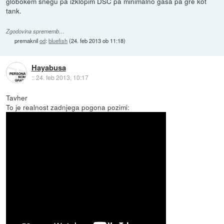
globokem snegu pa izklopim DSC pa minimalno gasa pa gre kot
tank.
Zgodovina sprememb…
premaknil
od
:
bluefish
(
24. feb 2013 ob 11:18
)
Hayabusa
::
24. feb 2013, 10:17
Tavher
To je realnost zadnjega pogona pozimi: