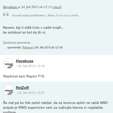
Hayabusa
je
24. feb 2013 ob 12:13
izjavil
:
Seveda nima problemov z bmw, če se vozi s trolo.
Nevem, kje ti vidiš trolo v naših krajih...
še avtobusi so kot da jih ni.
Zgodovina sprememb…
spremenilo:
Relanium
(
24. feb 2013 ob 12:19
)
Hayabusa
::
24. feb 2013, 12:16
Repliciral sem Raptor F16.
RejZoR
::
24. feb 2013, 12:21
Še mal pa bo folk začel nabijat, da za terence sploh ne rabiš AWD
ampak je RWD superioren celo za najhujše klance in najslabše
podlage...