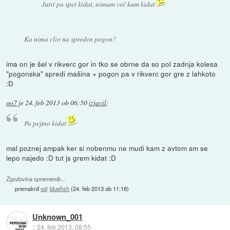
Jutri pa spet kidat, nimam več kam kidat
Ka nima clio na spreden pogon?
ima on je šel v rikverc gor in tko se obrne da so pol zadnja kolesa
"pogonska" spredi mašina + pogon pa v rikverc gor gre z lahkoto
:D
oo7
je
24. feb 2013 ob 06:50
izjavil
:
Pa pejmo kidat
mal poznej ampak ker si nobenmu ne mudi kam z avtom sm se
lepo najedo :D tut js grem kidat :D
Zgodovina sprememb…
premaknil
od
:
bluefish
(
24. feb 2013 ob 11:18
)
Unknown_001
::
24. feb 2013, 08:55