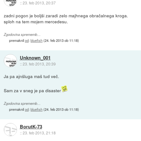
::
23. feb 2013, 20:37
zadni pogon je boljši zaradi zelo majhnega obračalnega kroga.
sploh na tem mojem mercedesu.
Zgodovina sprememb…
premaknil
od
:
bluefish
(
24. feb 2013 ob 11:18
)
Unknown_001
::
23. feb 2013, 20:39
Ja pa ajnšluga maš tud več.
Sam za v sneg je pa disaster
Zgodovina sprememb…
premaknil
od
:
bluefish
(
24. feb 2013 ob 11:18
)
BorutK-73
::
23. feb 2013, 21:18