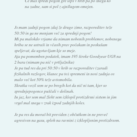
Če maš spredi pogon gre lepš v hrib pa po snegu ko
na zadne, sam si pol z ajnšlugom omejen.
Js mam zadnji pogon zdaj že drugo zimo, razporeditev teže
50:50 in ga ne menjam več za sprednji pogon!
Mi pa malokdo vrjame da nimam nobenih problemov, nobenega
hriba se ne ustraši in včasih prav počakam in poskušam
speljevat, da ugotavljam kje so meje.
Aja pa pomemben podatek, imam 195 široke Goodyear UG8 na
2 bara (nimam pa nič v prtljažniku)
Je pa tud res da pri 50:50 v hrib se razporeditev (zaradi
fizikalnih razlogov, klanec pa to) spremeni in nosi zadnja os
malo več kot 50% teže avtomobila.
Skratka vozil sem se po bregih kot da nič ni tam, kjer so
sprednjepogonce puščali v dolinah.
In jaz, ker sem mal žleht sem izklopil protizdrsni sistem in jim
vrgel mal snega v zrak izpod zadnjih koles.
Je pa res da moraš bit previden z občutkom in ne preveč
agresiven na gasu, sploh na ravnini z izklopljenim protizdrsom.