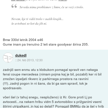
Seveda nima problemov z bmw, če se vozi s trolo.
Nevem, kje ti vidiš trolo v naših krajih...
še avtobusi so kot da jih ni.
Bmw 330d letnik 2004 e46
Gume imam pa trenutno 2 leti stare goodyear širina 205.
dukedl
::
24. feb 2013, 12:30
zadnjič sem enmu atu s klobukom pomagal spravit ven nekega
fensi coupe mercedesa (nimam pojma kaj je bil, pozabil) ker ni bil
zmožen izpeljati rikverc iz parkirnega prostora na ravnini
(!!!)..zadnji pogon in ni šans, da bi ga sam spravil, tok je
spodrsavalo.
včeri šel (v tahuj snegu, nespluženo) iz Kr. Gore proti Lj po
avtocesti...na nekem hribu vidm 5 avtomobilov s prižganimi vsemi
štirimi utripalkami..in kaj so delali? Pomagali BMWju da je šel v hrib