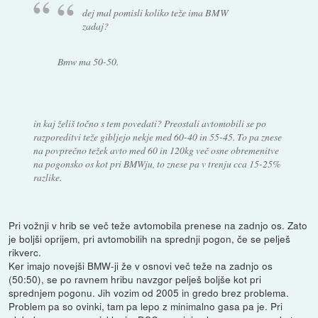
dej mal pomisli koliko teže ima BMW
zadaj?
Bmw ma 50-50.
in kaj želiš točno s tem povedati? Preostali avtomobili se po
razporeditvi teže gibljejo nekje med 60-40 in 55-45. To pa znese
na povprečno težek avto med 60 in 120kg več osne obremenitve
na pogonsko os kot pri BMWju, to znese pa v trenju cca 15-25%
razlike.
Pri vožnji v hrib se več teže avtomobila prenese na zadnjo os. Zato
je boljši oprijem, pri avtomobilih na sprednji pogon, če se pelješ
rikverc.
Ker imajo novejši BMW-ji že v osnovi več teže na zadnjo os
(50:50), se po ravnem hribu navzgor pelješ boljše kot pri
sprednjem pogonu. Jih vozim od 2005 in gredo brez problema.
Problem pa so ovinki, tam pa lepo z minimalno gasa pa je. Pri