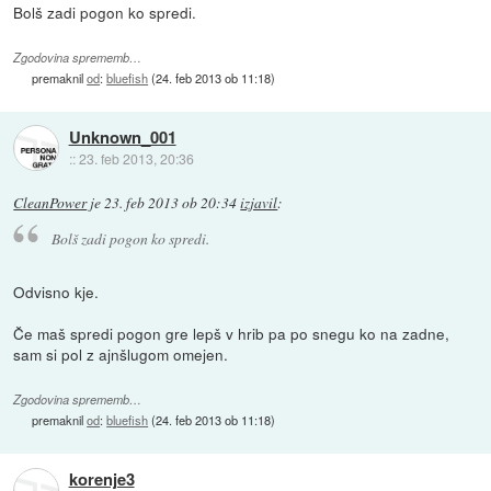
Bolš zadi pogon ko spredi.
Zgodovina sprememb…
premaknil
od
:
bluefish
(
24. feb 2013 ob 11:18
)
Unknown_001
::
23. feb 2013, 20:36
CleanPower
je
23. feb 2013 ob 20:34
izjavil
:
Bolš zadi pogon ko spredi.
Odvisno kje.
Če maš spredi pogon gre lepš v hrib pa po snegu ko na zadne,
sam si pol z ajnšlugom omejen.
Zgodovina sprememb…
premaknil
od
:
bluefish
(
24. feb 2013 ob 11:18
)
korenje3