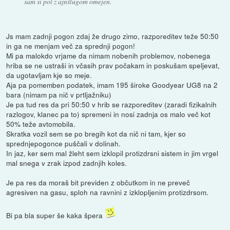
sam si pol z ajnšlugom omejen.
Js mam zadnji pogon zdaj že drugo zimo, razporeditev teže 50:50
in ga ne menjam več za sprednji pogon!
Mi pa malokdo vrjame da nimam nobenih problemov, nobenega
hriba se ne ustraši in včasih prav počakam in poskušam speljevat,
da ugotavljam kje so meje.
Aja pa pomemben podatek, imam 195 široke Goodyear UG8 na 2
bara (nimam pa nič v prtljažniku)
Je pa tud res da pri 50:50 v hrib se razporeditev (zaradi fizikalnih
razlogov, klanec pa to) spremeni in nosi zadnja os malo več kot
50% teže avtomobila.
Skratka vozil sem se po bregih kot da nič ni tam, kjer so
sprednjepogonce puščali v dolinah.
In jaz, ker sem mal žleht sem izklopil protizdrsni sistem in jim vrgel
mal snega v zrak izpod zadnjih koles.
Je pa res da moraš bit previden z občutkom in ne preveč
agresiven na gasu, sploh na ravnini z izklopljenim protizdrsom.
Bi pa bla super še kaka špera