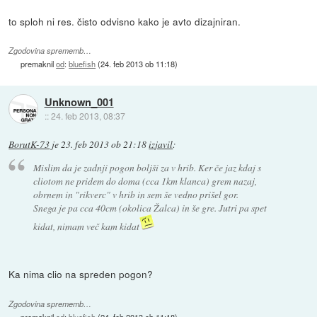
to sploh ni res. čisto odvisno kako je avto dizajniran.
Zgodovina sprememb…
premaknil
od
:
bluefish
(
24. feb 2013 ob 11:18
)
Unknown_001
::
24. feb 2013, 08:37
BorutK-73
je
23. feb 2013 ob 21:18
izjavil
:
Mislim da je zadnji pogon boljši za v hrib. Ker če jaz kdaj s
cliotom ne pridem do doma (cca 1km klanca) grem nazaj,
obrnem in "rikverc" v hrib in sem še vedno prišel gor.
Snega je pa cca 40cm (okolica Žalca) in še gre. Jutri pa spet
kidat, nimam več kam kidat
Ka nima clio na spreden pogon?
Zgodovina sprememb…
premaknil
od
:
bluefish
(
24. feb 2013 ob 11:18
)