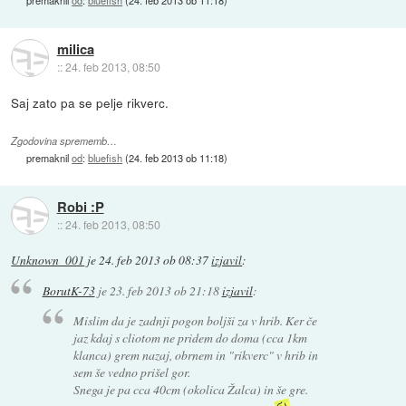
milica
::
24. feb 2013, 08:50
Saj zato pa se pelje rikverc.
Zgodovina sprememb…
premaknil
od
:
bluefish
(
24. feb 2013 ob 11:18
)
Robi :P
::
24. feb 2013, 08:50
Unknown_001
je
24. feb 2013 ob 08:37
izjavil
:
BorutK-73
je
23. feb 2013 ob 21:18
izjavil
:
Mislim da je zadnji pogon boljši za v hrib. Ker če
jaz kdaj s cliotom ne pridem do doma (cca 1km
klanca) grem nazaj, obrnem in "rikverc" v hrib in
sem še vedno prišel gor.
Snega je pa cca 40cm (okolica Žalca) in še gre.