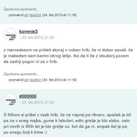
Zgodovina sprememb…
premaknil
od
:
bluefish
(
24. feb 2013 ob 11:18
)
korenje3
::
23. feb 2013, 21:29
z mercedesom ne prideš skoraj v noben hrib, če ni dober asvalt. če
je makedam sam kamni okrog letijo. tko da ti že z izkušenj povem
da zadnji pogon ni za v hrib.
Zgodovina sprememb…
premaknil
od
:
bluefish
(
24. feb 2013 ob 11:18
)
#000000
::
23. feb 2013, 21:32
S fičkom si prišel v vsak hrib, če ne naprej pa rikverc, spaček je bil
pa za v sneg majka, gume k tabulari, edin gretje je blo slabo, celo
pri novih iz 90ih let je blo gretje oz. kot da ga ni, ampak šel je pa
po snegu bolj k bmw :)