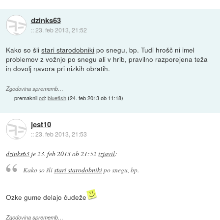
dzinks63
::
23. feb 2013, 21:52
Kako so šli
stari starodobniki
po snegu, bp. Tudi hrošč ni imel
problemov z vožnjo po snegu ali v hrib, pravilno razporejena teža
in dovolj navora pri nizkih obratih.
Zgodovina sprememb…
premaknil
od
:
bluefish
(
24. feb 2013 ob 11:18
)
jest10
::
23. feb 2013, 21:53
dzinks63
je
23. feb 2013 ob 21:52
izjavil
:
Kako so šli
stari starodobniki
po snegu, bp.
Ozke gume delajo čudeže
Zgodovina sprememb…