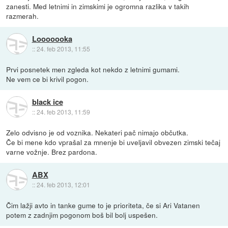
zanesti. Med letnimi in zimskimi je ogromna razlika v takih
razmerah.
Looooooka
::
24. feb 2013, 11:55
Prvi posnetek men zgleda kot nekdo z letnimi gumami.
Ne vem ce bi krivil pogon.
black ice
::
24. feb 2013, 11:59
Zelo odvisno je od voznika. Nekateri pač nimajo občutka.
Če bi mene kdo vprašal za mnenje bi uveljavil obvezen zimski tečaj
varne vožnje. Brez pardona.
ABX
::
24. feb 2013, 12:01
Čim lažji avto in tanke gume to je prioriteta, če si Ari Vatanen
potem z zadnjim pogonom boš bil bolj uspešen.