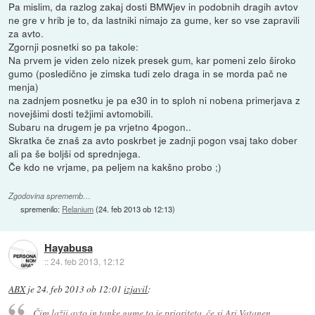
Pa mislim, da razlog zakaj dosti BMWjev in podobnih dragih avtov
ne gre v hrib je to, da lastniki nimajo za gume, ker so vse zapravili
za avto.
Zgornji posnetki so pa takole:
Na prvem je viden zelo nizek presek gum, kar pomeni zelo široko
gumo (posledično je zimska tudi zelo draga in se morda pač ne
menja)
na zadnjem posnetku je pa e30 in to sploh ni nobena primerjava z
novejšimi dosti težjimi avtomobili.
Subaru na drugem je pa vrjetno 4pogon..
Skratka če znaš za avto poskrbet je zadnji pogon vsaj tako dober
ali pa še boljši od sprednjega.
Če kdo ne vrjame, pa peljem na kakšno probo ;)
Zgodovina sprememb…
spremenilo:
Relanium
(
24. feb 2013 ob 12:13
)
Hayabusa
::
24. feb 2013, 12:12
ABX
je
24. feb 2013 ob 12:01
izjavil
:
Čim lažji avto in tanke gume to je prioriteta, če si Ari Vatanen