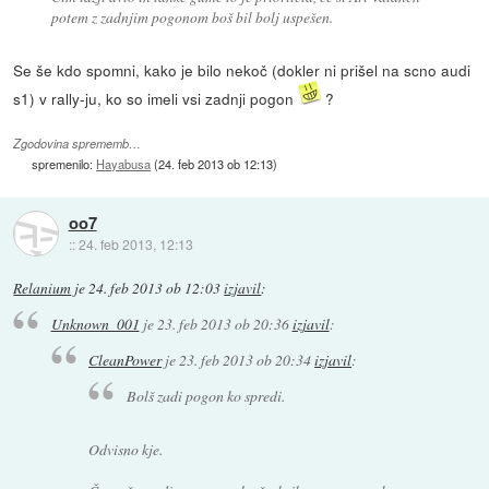
potem z zadnjim pogonom boš bil bolj uspešen.
Se še kdo spomni, kako je bilo nekoč (dokler ni prišel na scno audi
s1) v rally-ju, ko so imeli vsi zadnji pogon
?
Zgodovina sprememb…
spremenilo:
Hayabusa
(
24. feb 2013 ob 12:13
)
oo7
::
24. feb 2013, 12:13
Relanium
je
24. feb 2013 ob 12:03
izjavil
:
Unknown_001
je
23. feb 2013 ob 20:36
izjavil
:
CleanPower
je
23. feb 2013 ob 20:34
izjavil
:
Bolš zadi pogon ko spredi.
Odvisno kje.