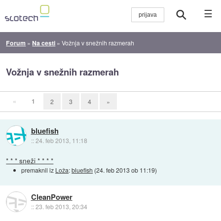
☰
Forum
»
Na cesti
»
Vožnja v snežnih razmerah
Vožnja v snežnih razmerah
«
1
2
3
4
»
bluefish
::
24. feb 2013, 11:18
* * * sneži * * * *
premaknil iz
Loža
:
bluefish
(
24. feb 2013 ob 11:19
)
CleanPower
::
23. feb 2013, 20:34