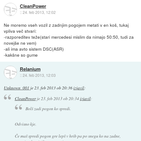
CleanPower
::
24. feb 2013, 12:02
Ne moremo vseh vozil z zadnjim pogojem metati v en koš, tukaj
vpliva več stvari:
-razporeditev teže(stari mercedesi mislim da nimajo 50:50, tudi za
novejše ne vem)
-ali ima avto sistem DSC(ASR)
-kakšne so gume
Relanium
::
24. feb 2013, 12:03
Unknown_001
je
23. feb 2013 ob 20:36
izjavil
:
CleanPower
je
23. feb 2013 ob 20:34
izjavil
:
Bolš zadi pogon ko spredi.
Odvisno kje.
Če maš spredi pogon gre lepš v hrib pa po snegu ko na zadne,