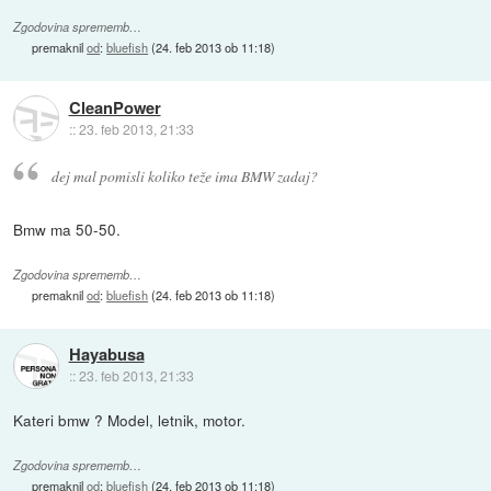
Zgodovina sprememb…
premaknil
od
:
bluefish
(
24. feb 2013 ob 11:18
)
CleanPower
::
23. feb 2013, 21:33
dej mal pomisli koliko teže ima BMW zadaj?
Bmw ma 50-50.
Zgodovina sprememb…
premaknil
od
:
bluefish
(
24. feb 2013 ob 11:18
)
Hayabusa
::
23. feb 2013, 21:33
Kateri bmw ? Model, letnik, motor.
Zgodovina sprememb…
premaknil
od
:
bluefish
(
24. feb 2013 ob 11:18
)