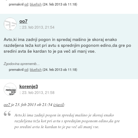
premaknil
od
:
bluefish
(
24. feb 2013 ob 11:18
)
oo7
::
23. feb 2013, 21:54
Avto,ki ima zadnji pogon in spredaj mašino je skoraj enako
razdeljena teža kot pri avtu s sprednjim pogonom edino,da gre po
sredini avta še kardan to je pa več ali manj vse.
Zgodovina sprememb…
premaknil
od
:
bluefish
(
24. feb 2013 ob 11:18
)
korenje3
::
23. feb 2013, 21:58
oo7
je
23. feb 2013 ob 21:54
izjavil
:
Avto,ki ima zadnji pogon in spredaj mašino je skoraj enako
razdeljena teža kot pri avtu s sprednjim pogonom edino,da gre
po sredini avta še kardan to je pa več ali manj vse.