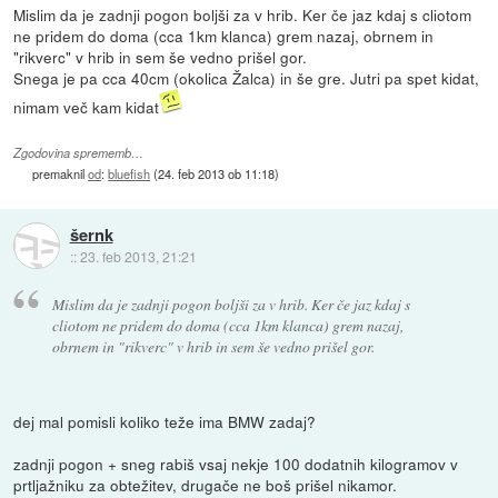
Mislim da je zadnji pogon boljši za v hrib. Ker če jaz kdaj s cliotom
ne pridem do doma (cca 1km klanca) grem nazaj, obrnem in
"rikverc" v hrib in sem še vedno prišel gor.
Snega je pa cca 40cm (okolica Žalca) in še gre. Jutri pa spet kidat,
nimam več kam kidat
Zgodovina sprememb…
premaknil
od
:
bluefish
(
24. feb 2013 ob 11:18
)
šernk
::
23. feb 2013, 21:21
Mislim da je zadnji pogon boljši za v hrib. Ker če jaz kdaj s
cliotom ne pridem do doma (cca 1km klanca) grem nazaj,
obrnem in "rikverc" v hrib in sem še vedno prišel gor.
dej mal pomisli koliko teže ima BMW zadaj?
zadnji pogon + sneg rabiš vsaj nekje 100 dodatnih kilogramov v
prtljažniku za obtežitev, drugače ne boš prišel nikamor.