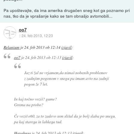
Pa upoštevajte, da ima amerika drugačen sneg kot ga poznamo pri
nas, tko da je vprašanje kako se tam obnašjo avtomobili...
oo7
::
24. feb 2013, 12:23
Relanium
je
24. feb 2013 ob 12:14
izjavil
:
oo7
je
24. feb 2013 ob 12:13
izjavil
:
Jaz ti žal ne vrjamem,da nimaš nobenih problemov
z zadnjim pogonom v snegu pa imam avto na zadnji
pogon že 7 let.
In kaj točno voziš? gume?
Grema na probo?
Če voziš e60, za to zadevo sem slišal da je bolj slaba po snegu,
pa kaj starega in lahkega tud.
Hayabusa
je
24. feb 2013 ob 12:13
izjavil
: