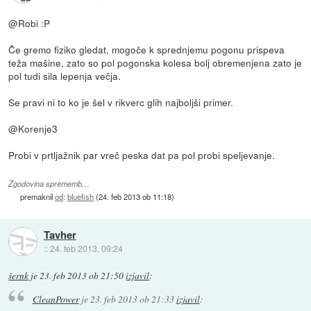
@Robi :P
Če gremo fiziko gledat, mogoče k sprednjemu pogonu prispeva
teža mašine, zato so pol pogonska kolesa bolj obremenjena zato je
pol tudi sila lepenja večja.
Se pravi ni to ko je šel v rikverc glih najboljši primer.
@Korenje3
Probi v prtljažnik par vreč peska dat pa pol probi speljevanje.
Zgodovina sprememb…
premaknil
od
:
bluefish
(
24. feb 2013 ob 11:18
)
Tavher
::
24. feb 2013, 09:24
šernk
je
23. feb 2013 ob 21:50
izjavil
:
CleanPower
je
23. feb 2013 ob 21:33
izjavil
: