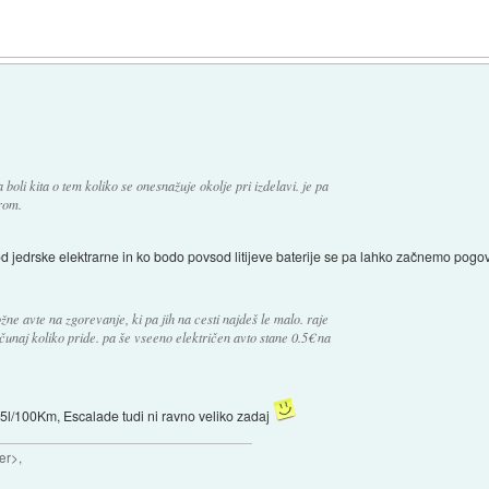
boli kita o tem koliko se onesnažuje okolje pri izdelavi. je pa
trom.
 jedrske elektrarne in ko bodo povsod litijeve baterije se pa lahko začnemo pogova
ožne avte na zgorevanje, ki pa jih na cesti najdeš le malo. raje
čunaj koliko pride. pa še vseeno električen avto stane 0.5€ na
5l/100Km, Escalade tudi ni ravno veliko zadaj
er>,