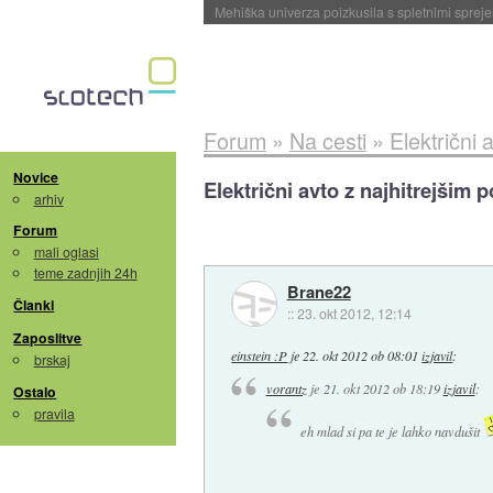
Evropska vesoljska agencija razvija svojo rak
Forum
»
Na cesti
»
Električni
Novice
Električni avto z najhitrejšim
arhiv
Forum
mali oglasi
teme zadnjih 24h
Brane22
Članki
::
23. okt 2012, 12:14
Zaposlitve
einstein :P
je
22. okt 2012 ob 08:01
izjavil
:
brskaj
vorantz
je
21. okt 2012 ob 18:19
izjavil
:
Ostalo
pravila
eh mlad si pa te je lahko navdušit