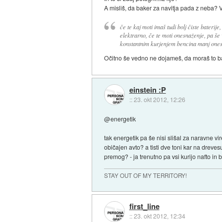
A misliš, da baker za navitja pada z neba? Veš
če te kaj moti imaš tudi bolj čiste baterije
elektrarno, če te moti onesnaženje, pa še
konstantnim kurjenjem bencina manj onesna
Očitno še vedno ne dojameš, da moraš to bater
einstein :P
::
23. okt 2012, 12:26
@energetik
tak energetik pa še nisi slišal za naravne v
običajen avto? a tisti dve toni kar na dreve
premog? - ja trenutno pa vsi kurijo nafto in be
STAY OUT OF MY TERRITORY!
first_line
::
23. okt 2012, 12:34