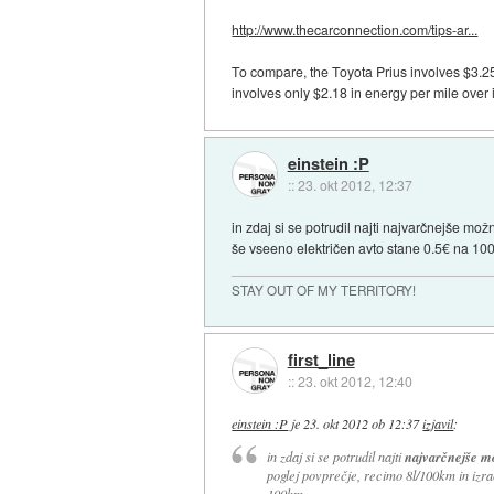
http://www.thecarconnection.com/tips-ar...
To compare, the Toyota Prius involves $3.25
involves only $2.18 in energy per mile over
einstein :P
::
23. okt 2012, 12:37
in zdaj si se potrudil najti najvarčnejše mož
še vseeno električen avto stane 0.5€ na 10
STAY OUT OF MY TERRITORY!
first_line
::
23. okt 2012, 12:40
einstein :P
je
23. okt 2012 ob 12:37
izjavil
:
in zdaj si se potrudil najti
najvarčnejše m
poglej povprečje, recimo 8l/100km in izra
100km.