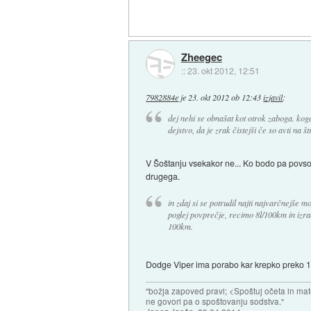
Zheegec
::
23. okt 2012, 12:51
7982884e
je
23. okt 2012 ob 12:43
izjavil
:
dej nehi se obnašat kot otrok zaboga. koga 
dejstvo, da je zrak čistejši če so avti na š
V Šoštanju vsekakor ne... Ko bodo pa povsod
drugega.
in zdaj si se potrudil najti najvarčnejše m
poglej povprečje, recimo 8l/100km in izra
100km.
Dodge Viper ima porabo kar krepko preko 1
"božja zapoved pravi; <Spoštuj očeta in mat
ne govori pa o spoštovanju sodstva."