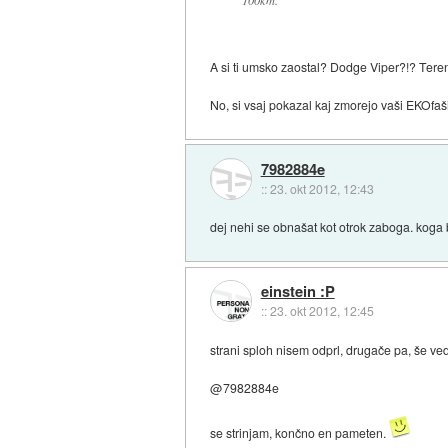
A si ti umsko zaostal? Dodge Viper?!? Tere
No, si vsaj pokazal kaj zmorejo vaši EKOfaš
7982884e
::
23. okt 2012, 12:43
dej nehi se obnašat kot otrok zaboga. koga bo
einstein :P
::
23. okt 2012, 12:45
strani sploh nisem odprl, drugače pa, še vedn
@7982884e
se strinjam, končno en pameten.