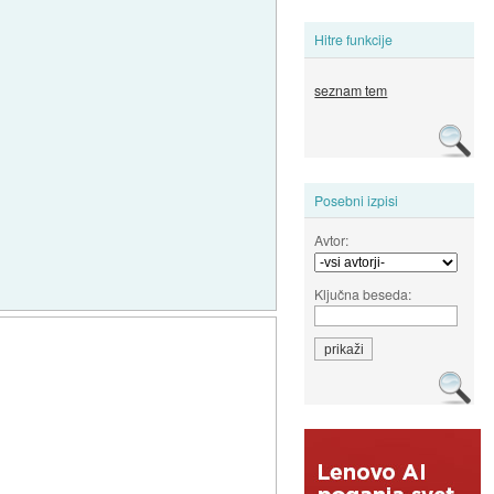
Hitre funkcije
seznam tem
Posebni izpisi
Avtor:
Ključna beseda: