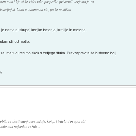
emen avto? kje si še videl take pospeške pri avtu? verjetno je za
stavljaj si, kako te nalima na zic, pa še neslišno
a je nametal skupaj konjko baterijo, krmilje in motorje.
elam štil od metle.
 zalima tudi recimo skok s tretjega štuka. Pravzaprav ta še bistveno bolj.
5
)
obila se dosti manj onesnažuje, kot pri izdelavi in uporabi
odo tebi najstnice režale...