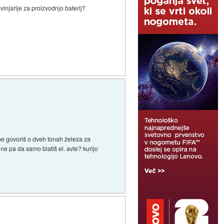
svinjarije za proizvodnjo baterij?
j ne govoriš o dveh tonah železa za
ne pa da samo blatiš el. avte? kurijo