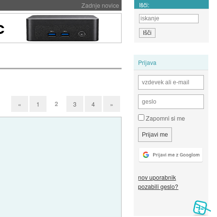
Išči:
Zadnje novice
Prijava
2
«
1
3
4
»
Zapomni si me
nov uporabnik
pozabili geslo?