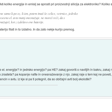
 koliko energije in emisij se sprosti pri proizvodnji silicija za elektroniko? Koliko 
, ne samo li-po oz. li-ion, potem imaš še celice, vetrnice, jedrsko
 vseeno el. avto manj onesnažuje. ne moreš reči, da s
žuješ, kot z izdelavo ene baterije.
ijo filati in to izdatno. In da zato nekje kurijo premog.
ire el. energije? in jedrsko energijo? pa HE? zakaj govoriš o navitjih in bakru, zaka
su zrasteta? pa kopanje nafte in onesnaževanje z njo. zakaj raje o tem kaj ne poveš, 
ncin v avtu. iz kje si pa ti potegnil, da so običajni avti bolj ekološki?