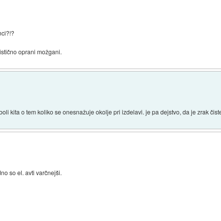
nci?!?
istično oprani možgani.
li kita o tem koliko se onesnažuje okolje pri izdelavi. je pa dejstvo, da je zrak čiste
o so el. avti varčnejši.