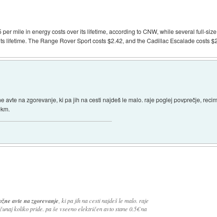
 per mile in energy costs over its lifetime, according to CNW, while several full-s
 its lifetime. The Range Rover Sport costs $2.42, and the Cadillac Escalade costs $
ne avte na zgorevanje, ki pa jih na cesti najdeš le malo. raje poglej povprečje, reci
0km.
ožne avte na zgorevanje
, ki pa jih na cesti najdeš le malo. raje
čunaj koliko pride. pa še vseeno električen avto stane 0.5€ na