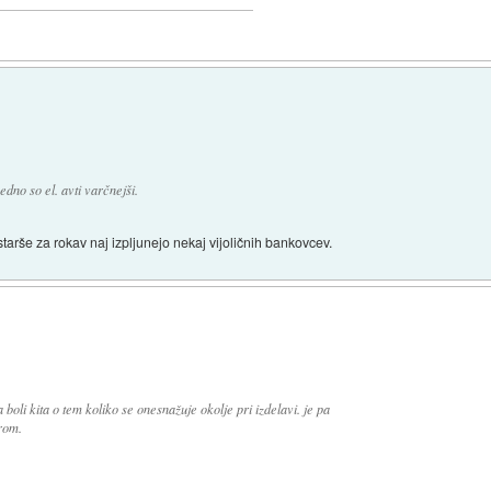
edno so el. avti varčnejši.
tarše za rokav naj izpljunejo nekaj vijoličnih bankovcev.
boli kita o tem koliko se onesnažuje okolje pri izdelavi. je pa
trom.