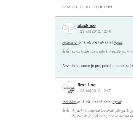
STAY OUT OF MY TERRITORY!
black ice
::
23. okt 2012, 12:46
einstein :P
je
23. okt 2012 ob 12:45
izjavil
:
strani sploh nisem odprl, drugače pa, še v
Seveda so, samo je prej potrebno pocukati s
first_line
::
23. okt 2012, 12:47
7982884e
je
23. okt 2012 ob 12:43
izjavil
:
dej nehi se obnašat kot otrok zaboga. koga 
dejstvo, da je zrak čistejši če so avti na š