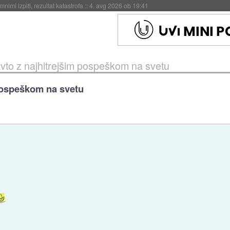
eto za večkratno uporabo
::
4. avg 2026 ob 19:41
 avto z najhitrejšim pospeškom na svetu
 pospeškom na svetu