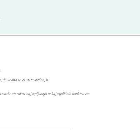
)
:
, še vedno so el. avti varčnejši.
 starše za rokav naj izpljunejo nekaj vijoličnih bankovcev.