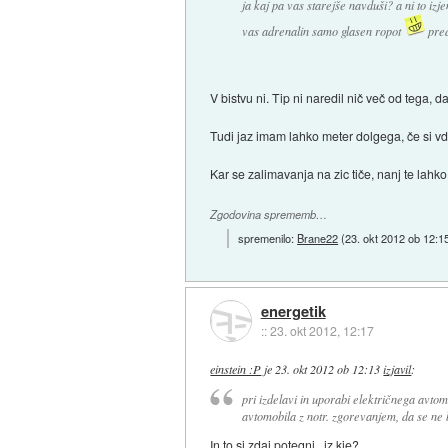
ja kaj pa vas starejše navduši? a ni to izj
vas adrenalin samo glasen ropot
pred
V bistvu ni. Tip ni naredil nič več od tega, d
Tudi jaz imam lahko meter dolgega, če si vd
Kar se zalimavanja na zic tiče, nanj te lahko
Zgodovina sprememb…
spremenilo:
Brane22
(
23. okt 2012 ob 12:1
energetik
::
23. okt 2012, 12:17
einstein :P
je
23. okt 2012 ob 12:13
izjavil
:
pri izdelavi in uporabi električnega avtom
avtomobila z notr. zgorevanjem, da se ne b
In to si zdaj potegni...iz kje?