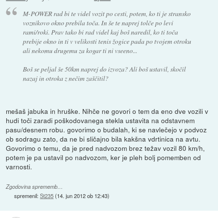
M-POWER rad bi te videl vozit po cesti, potem, ko ti je stransko
voznikovo okno prebila toča. In še te naprej tolče po levi
rami/roki. Prav tako bi rad videl kaj boš naredil, ko ti toča
prebije okno in ti v velikosti tenis žogice pada po tvojem otroku
ali nekomu drugemu za kogar ti ni vseeno...
Boš se peljal še 50km naprej do izvoza? Ali boš ustavil, skočil
nazaj in otroka z nečim zaščitil?
mešaš jabuka in hruške. Nihče ne govori o tem da eno dve vozili v
hudi toči zaradi poškodovanega stekla ustavita na odstavnem
pasu/desnem robu. govorimo o budalah, ki se navlečejo v podvoz
ob sodragu zato, da ne bi sličajno bila kakšna vdrtinica na avtu.
Govorimo o temu, da je pred nadvozom brez težav vozil 80 km/h,
potem je pa ustavil po nadvozom, ker je pleh bolj pomemben od
varnosti.
Zgodovina sprememb…
spremenil:
St235
(
14. jun 2012 ob 12:43
)