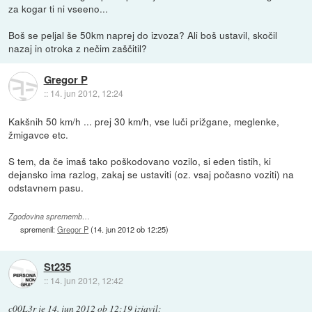
za kogar ti ni vseeno...
Boš se peljal še 50km naprej do izvoza? Ali boš ustavil, skočil
nazaj in otroka z nečim zaščitil?
Gregor P
::
14. jun 2012, 12:24
Kakšnih 50 km/h ... prej 30 km/h, vse luči prižgane, meglenke,
žmigavce etc.
S tem, da če imaš tako poškodovano vozilo, si eden tistih, ki
dejansko ima razlog, zakaj se ustaviti (oz. vsaj počasno voziti) na
odstavnem pasu.
Zgodovina sprememb…
spremenil:
Gregor P
(
14. jun 2012 ob 12:25
)
St235
::
14. jun 2012, 12:42
c00L3r
je
14. jun 2012 ob 12:19
izjavil
: