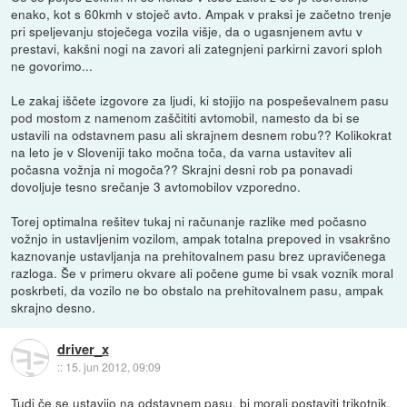
enako, kot s 60kmh v stoječ avto. Ampak v praksi je začetno trenje
pri speljevanju stoječega vozila višje, da o ugasnjenem avtu v
prestavi, kakšni nogi na zavori ali zategnjeni parkirni zavori sploh
ne govorimo...
Le zakaj iščete izgovore za ljudi, ki stojijo na pospeševalnem pasu
pod mostom z namenom zaščititi avtomobil, namesto da bi se
ustavili na odstavnem pasu ali skrajnem desnem robu?? Kolikokrat
na leto je v Sloveniji tako močna toča, da varna ustavitev ali
počasna vožnja ni mogoča?? Skrajni desni rob pa ponavadi
dovoljuje tesno srečanje 3 avtomobilov vzporedno.
Torej optimalna rešitev tukaj ni računanje razlike med počasno
vožnjo in ustavljenim vozilom, ampak totalna prepoved in vsakršno
kaznovanje ustavljanja na prehitovalnem pasu brez upravičenega
razloga. Še v primeru okvare ali počene gume bi vsak voznik moral
poskrbeti, da vozilo ne bo obstalo na prehitovalnem pasu, ampak
skrajno desno.
driver_x
::
15. jun 2012, 09:09
Tudi če se ustavijo na odstavnem pasu, bi morali postaviti trikotnik.