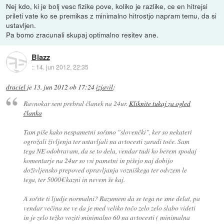
Nej kdo, ki je bolj vesc fizike pove, koliko je razlike, ce en hitrejsi
prileti vate ko se premikas z minimalno hitrostjo napram temu, da si
ustavljen.
Pa bomo zracunali skupaj optimalno resitev ane.
Blazz
::
14. jun 2012, 22:35
draciel
je
13. jun 2012 ob 17:24
izjavil
:
Ravnokar sem prebral članek na 24ur.
Kliknite tukaj za ogled
članka
Tam piše kako nespametni so/smo "slovenčki", ker so nekateri
ogrožali življenja ter ustavljali na avtocesti zaradi toče. Sam
tega NE odobravam, da se to dela, vendar tudi ko berem spodaj
komentarje na 24ur so vsi pametni in pišejo naj dobijo
doživljensko prepoved opravljanja vozniškega ter odvzem le
tega, ter 5000€ kazni in nevem še kaj.
A so/ste ti ljudje normalni? Razumem da se tega ne sme delat, pa
vendar večina ne ve da je med veliko točo zelo zelo slabo videti
in je zelo težko voziti minimalno 60 na avtocesti ( minimalna