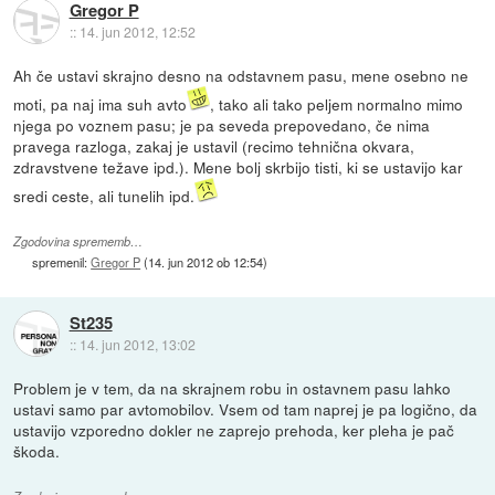
Gregor P
::
14. jun 2012, 12:52
Ah če ustavi skrajno desno na odstavnem pasu, mene osebno ne
moti, pa naj ima suh avto
, tako ali tako peljem normalno mimo
njega po voznem pasu; je pa seveda prepovedano, če nima
pravega razloga, zakaj je ustavil (recimo tehnična okvara,
zdravstvene težave ipd.). Mene bolj skrbijo tisti, ki se ustavijo kar
sredi ceste, ali tunelih ipd.
Zgodovina sprememb…
spremenil:
Gregor P
(
14. jun 2012 ob 12:54
)
St235
::
14. jun 2012, 13:02
Problem je v tem, da na skrajnem robu in ostavnem pasu lahko
ustavi samo par avtomobilov. Vsem od tam naprej je pa logično, da
ustavijo vzporedno dokler ne zaprejo prehoda, ker pleha je pač
škoda.