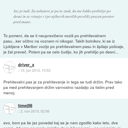
Jaz jo tudi. Za nekatere je pa to znak, da me lahko prehitijo po
desni in se vrinejo v (po njihovih merilih pevelik) prazen prostor
pred mano.
To pomeni, da se ti neupravičeno voziš po prehitevalnem
pasu...ker očitno na voznem ni nikogar. Takih bolnikov, ki se iz
Ljubljane v Maribor vozijo po prehitevalnem pasu in špilajo policaje,
je žal preveč. Potem pa se celo čudijo, ko jih prehitijo po desni...
driver_x
::
15. jun 2012, 10:53
Prehitevalni pas je za prehitevanje in tega se tudi držim. Prav tako
pa med prehitevanjem držim varnostno razdaljo za tistim pred
menoj.
timej98
::
2. nov 2013, 02:56
evo, bom pa še jaz povedal kaj se je nam zgodilo kako leto, dve
nazaj.. bli smo na morju (mislim da je bil prvi maj... pa sej zaj to ni