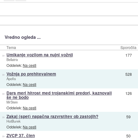
Vredno ogleda ...
Tema
Sporočila
»
Umikanje vozilom na nujni vožnji
177
Bellatrix
Oddelek:
Na cesti
»
Vožnja po prehitevalnem
528
Apofis
Oddelek:
Na cesti
»
Dars meri hitrost med trojanskimi predori, kaznovali
126
še ne bodo
MrStein
Oddelek:
Na cesti
»
Zakaj (spet) napačna razvrstitev ob zastojih?
59
HotBurek
Oddelek:
Na cesti
»
ZVCP 37. člen
50