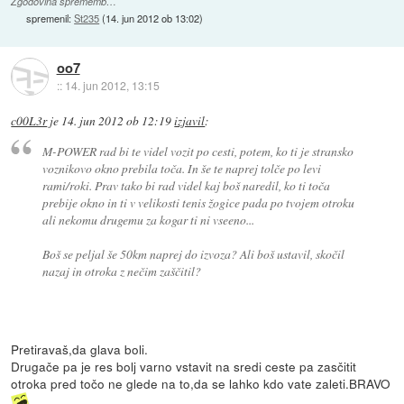
Zgodovina sprememb…
spremenil:
St235
(
14. jun 2012 ob 13:02
)
oo7
::
14. jun 2012, 13:15
c00L3r
je
14. jun 2012 ob 12:19
izjavil
:
M-POWER rad bi te videl vozit po cesti, potem, ko ti je stransko
voznikovo okno prebila toča. In še te naprej tolče po levi
rami/roki. Prav tako bi rad videl kaj boš naredil, ko ti toča
prebije okno in ti v velikosti tenis žogice pada po tvojem otroku
ali nekomu drugemu za kogar ti ni vseeno...
Boš se peljal še 50km naprej do izvoza? Ali boš ustavil, skočil
nazaj in otroka z nečim zaščitil?
Pretiravaš,da glava boli.
Drugače pa je res bolj varno vstavit na sredi ceste pa zasčitit
otroka pred točo ne glede na to,da se lahko kdo vate zaleti.BRAVO