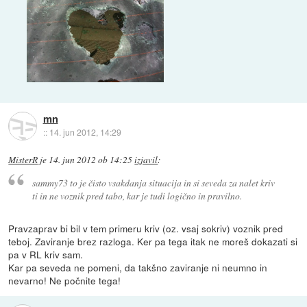
mn
::
14. jun 2012, 14:29
MisterR
je
14. jun 2012 ob 14:25
izjavil
:
sammy73 to je čisto vsakdanja situacija in si seveda za nalet kriv
ti in ne voznik pred tabo, kar je tudi logično in pravilno.
Pravzaprav bi bil v tem primeru kriv (oz. vsaj sokriv) voznik pred
teboj. Zaviranje brez razloga. Ker pa tega itak ne moreš dokazati si
pa v RL kriv sam.
Kar pa seveda ne pomeni, da takšno zaviranje ni neumno in
nevarno! Ne počnite tega!