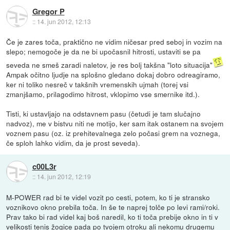
Gregor P
::
14. jun 2012, 12:13
Če je zares toča, praktično ne vidim ničesar pred seboj in vozim na
slepo; nemogoče je da ne bi upočasnil hitrosti, ustaviti se pa
seveda ne smeš zaradi naletov, je res bolj takšna "loto situacija"
Ampak očitno ljudje na splošno gledano dokaj dobro odreagiramo,
ker ni toliko nesreč v takšnih vremenskih ujmah (torej vsi
zmanjšamo, prilagodimo hitrost, vklopimo vse smernike itd.).
Tisti, ki ustavljajo na odstavnem pasu (četudi je tam slučajno
nadvoz), me v bistvu niti ne motijo, ker sam itak ostanem na svojem
voznem pasu (oz. iz prehitevalnega zelo počasi grem na voznega,
če sploh lahko vidim, da je prost seveda).
c00L3r
::
14. jun 2012, 12:19
M-POWER rad bi te videl vozit po cesti, potem, ko ti je stransko
voznikovo okno prebila toča. In še te naprej tolče po levi rami/roki.
Prav tako bi rad videl kaj boš naredil, ko ti toča prebije okno in ti v
velikosti tenis žogice pada po tvojem otroku ali nekomu drugemu