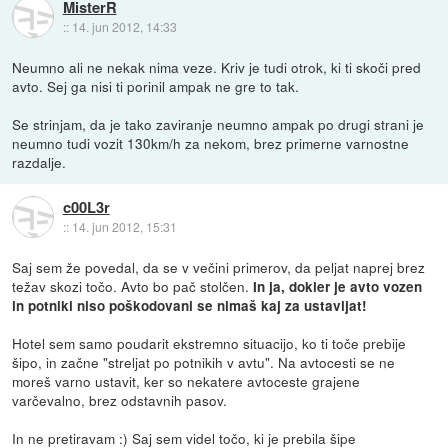
MisterR
::
14. jun 2012, 14:33
Neumno ali ne nekak nima veze. Kriv je tudi otrok, ki ti skoči pred
avto. Sej ga nisi ti porinil ampak ne gre to tak.
Se strinjam, da je tako zaviranje neumno ampak po drugi strani je
neumno tudi vozit 130km/h za nekom, brez primerne varnostne
razdalje.
c00L3r
::
14. jun 2012, 15:31
Saj sem že povedal, da se v večini primerov, da peljat naprej brez
težav skozi točo. Avto bo pač stolčen.
In ja, dokler je avto vozen
in potniki niso poškodovani se nimaš kaj za ustavljat!
Hotel sem samo poudarit ekstremno situacijo, ko ti toče prebije
šipo, in začne "streljat po potnikih v avtu". Na avtocesti se ne
moreš varno ustavit, ker so nekatere avtoceste grajene
varčevalno, brez odstavnih pasov.
In ne pretiravam :) Saj sem videl točo, ki je prebila šipe