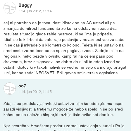
Buggy
::
14. jun 2012, 11:14
sej ni potrebno da je toca..dost idiotov se na AC ustavi ali pa
zmanjsa do hitrost fundamenta ze ko na odstavnem pasu dva
resujeta situacijo glede rahle nesrece, ki se jima je pripetila.
Idioti so tolk firbcni da zato raje postavijo v nevarnost vse za sabo
in se cas ji mkradejo s kilometrsko kolono. Teleta ki se ustavijo na
sred ceste zarad toce pa so sploh poglavje zase. Zadnjic mi je na
regionalki neko pezde v ovinku kampiral na celem pasu pod
drevesom, brez zmigavcev...se dobro da ni bil to eden izmed se
ostalih idiotov ki v takoh nalivih se vedno ne vejo da morajo prizgat
luci, ker so zadaj NEOSVETLENI govna sminkerska egoisticna.
oo7
::
14. jun 2012, 11:15
Zdaj si pa predstavljaj avto,ki ustavi za njim še eden ,če mu uspe
zaradi vidljivosti a tretjemu mogoče že nebo uspelo in še po sreči
kašen polno naložen šlepar,ki razbije tiste avtke kot domine.
Npr nesreča v Hrvaškem predoru zaradi ustavljanja v tunelu.Pa je
vidljivost pomoje bila vredu.Kaj šele v nalivu,ko je slaba.