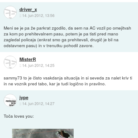
driver_x
::
14. jun 2012, 13:56
Meni se je pa že parkrat zgodilo, da sem na AC vozil po omejitvah
za kom po prehitevalnem pasu, potem je pa tisti pred mano
zagledal policaja (enkrat smo ga prehitevali, drugič je bil na
odstavnem pasu) in v trenutku pohodil zavore.
MisterR
::
14. jun 2012, 14:25
sammy73 to je čisto vsakdanja situacija in si seveda za nalet kriv ti
in ne voznik pred tabo, kar je tudi logično in pravilno.
jype
::
14. jun 2012, 14:27
Toča loves you: