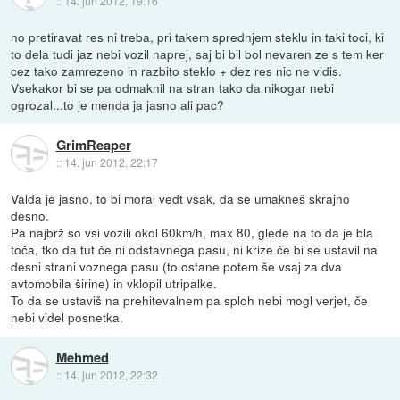
::
14. jun 2012, 19:16
no pretiravat res ni treba, pri takem sprednjem steklu in taki toci, ki
to dela tudi jaz nebi vozil naprej, saj bi bil bol nevaren ze s tem ker
cez tako zamrezeno in razbito steklo + dez res nic ne vidis.
Vsekakor bi se pa odmaknil na stran tako da nikogar nebi
ogrozal...to je menda ja jasno ali pac?
GrimReaper
::
14. jun 2012, 22:17
Valda je jasno, to bi moral vedt vsak, da se umakneš skrajno
desno.
Pa najbrž so vsi vozili okol 60km/h, max 80, glede na to da je bla
toča, tko da tut če ni odstavnega pasu, ni krize če bi se ustavil na
desni strani voznega pasu (to ostane potem še vsaj za dva
avtomobila širine) in vklopil utripalke.
To da se ustaviš na prehitevalnem pa sploh nebi mogl verjet, če
nebi videl posnetka.
Mehmed
::
14. jun 2012, 22:32