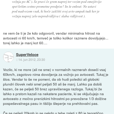
vožnja po AC ). Se pravi če grem naprej ter vozim pod omejitvijo
spet kršim cestno prometne predpise? In še enkrat: Ne ustavi
pod nadvozom vsak, ki hoče zaščitti svoj avto ampak tudi ker je
vožnja naprej zelo nepredvidljiva ( slaba vidljivost ).
ne vem če ti je že kdo odgovoril, vendar minimalna hitrost na
avtocesti ni 60 km/h, temveč je toliko kolikor razmere dovoljujejo...
torej lahko je manj kot 60....
SuperVeloce
::
14. jun 2012, 23:30
Vozilo, ki ne more (ali ne sme) v normalnih razmerah doseči vsaj
60km/h, zagotovo nima dovoljenja za vožnjo po avtocesti. Tukaj je
štos. Vendar to še ne pomeni, da ob hudi poledici ali globoki
plundri človek nebi smel peljati 50 ali še manj. Lahko pa dobiš
kazen, če se pelješ 50 brez upravičenega razloga. Tukaj bi že
lahko s prstom kazali na nekatere paciente, ki se vključujejo na
avtocesto z močno prenizkimi hitrostmi po prevožene 1/3 dolžine
pospeševalnega pasu in tiščijo šleperje na prehitovalni pas.
Če se pelješ 20kmh in se nekdo v tebe zaleti z 80 je teoretično