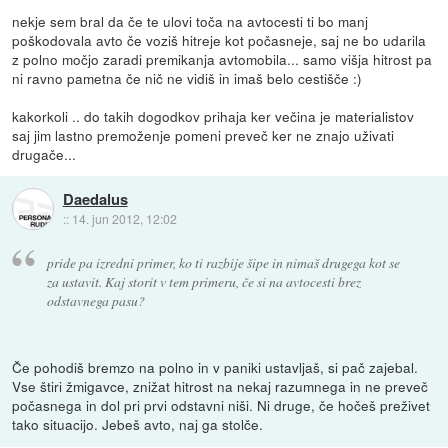
nekje sem bral da če te ulovi toča na avtocesti ti bo manj
poškodovala avto če voziš hitreje kot počasneje, saj ne bo udarila
z polno močjo zaradi premikanja avtomobila... samo višja hitrost pa
ni ravno pametna če nič ne vidiš in imaš belo cestišče :)
kakorkoli .. do takih dogodkov prihaja ker večina je materialistov
saj jim lastno premoženje pomeni preveč ker ne znajo uživati
drugače...
Daedalus
::
14. jun 2012, 12:02
pride pa izredni primer, ko ti razbije šipe in nimaš drugega kot se
za ustavit. Kaj storit v tem primeru, če si na avtocesti brez
odstavnega pasu?
Če pohodiš bremzo na polno in v paniki ustavljaš, si pač zajebal.
Vse štiri žmigavce, znižat hitrost na nekaj razumnega in ne preveč
počasnega in dol pri prvi odstavni niši. Ni druge, če hočeš preživet
tako situacijo. Jebeš avto, naj ga stolče.