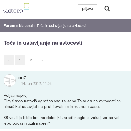
☰
Forum
»
Na cesti
»
Toča in ustavljanje na avtocesti
Toča in ustavljanje na avtocesti
2
»
«
1
oo7
::
14. jun 2012, 11:03
Peljati naprej.
Čim ti avto ustaviš ogrožas vse za sabo.Tako,da na avtocesti se
nimaš kaj ustavljat na prehitevalnim in voznem pasu.
38 vozil je trčilo lani na dolenjki zaradi megle le zakaj,ker so vsi
lepo počasi vozili naprej?