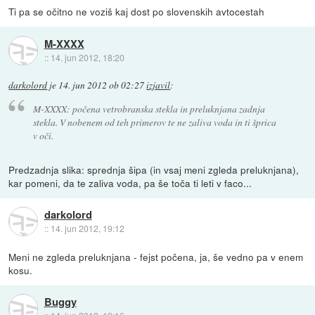
Ti pa se očitno ne voziš kaj dost po slovenskih avtocestah
M-XXXX
::
14. jun 2012, 18:20
darkolord
je
14. jun 2012 ob 02:27
izjavil
:
M-XXXX: počena vetrobranska stekla in preluknjana zadnja
stekla. V nobenem od teh primerov te ne zaliva voda in ti šprica
v oči.
Predzadnja slika: sprednja šipa (in vsaj meni zgleda preluknjana),
kar pomeni, da te zaliva voda, pa še toča ti leti v faco...
darkolord
::
14. jun 2012, 19:12
Meni ne zgleda preluknjana - fejst počena, ja, še vedno pa v enem
kosu.
Buggy