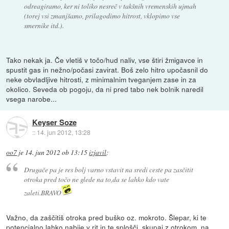
odreagiramo, ker ni toliko nesreč v takšnih vremenskih ujmah
(torej vsi zmanjšamo, prilagodimo hitrost, vklopimo vse
smernike itd.).
Tako nekak ja. Če vletiš v točo/hud naliv, vse štiri žmigavce in
spustit gas in nežno/počasi zavirat. Boš zelo hitro upočasnil do
neke obvladljive hitrosti, z minimalnim tveganjem zase in za
okolico. Seveda ob pogoju, da ni pred tabo nek bolnik naredil
vsega narobe...
Keyser Soze
::
14. jun 2012, 13:28
oo7
je
14. jun 2012 ob 13:15
izjavil
:
Drugače pa je res bolj varno vstavit na sredi ceste pa zasčitit
otroka pred točo ne glede na to,da se lahko kdo vate
zaleti.BRAVO
Važno, da zaščitiš otroka pred buško oz. mokroto. Šlepar, ki te
potencialno lahko nabije v rit in te splošči, skupaj z otrokom, na