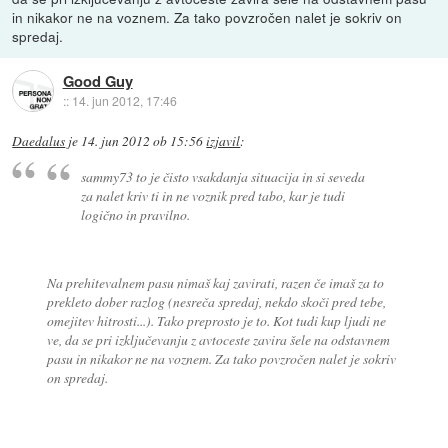
in nikakor ne na voznem. Za tako povzročen nalet je sokriv on
spredaj.
Good Guy
::
14. jun 2012, 17:46
Daedalus
je
14. jun 2012 ob 15:56
izjavil
:
sammy73 to je čisto vsakdanja situacija in si seveda
za nalet kriv ti in ne voznik pred tabo, kar je tudi
logično in pravilno.
Na prehitevalnem pasu nimaš kaj zavirati, razen če imaš za to
prekleto dober razlog (nesreča spredaj, nekdo skoči pred tebe,
omejitev hitrosti...). Tako preprosto je to. Kot tudi kup ljudi ne
ve, da se pri izključevanju z avtoceste zavira šele na odstavnem
pasu in nikakor ne na voznem. Za tako povzročen nalet je sokriv
on spredaj.