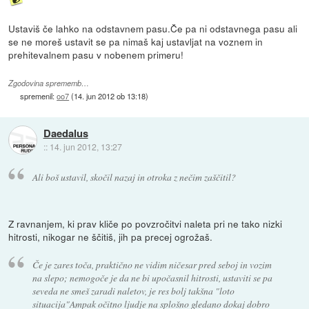
Ustaviš če lahko na odstavnem pasu.Če pa ni odstavnega pasu ali
se ne moreš ustavit se pa nimaš kaj ustavljat na voznem in
prehitevalnem pasu v nobenem primeru!
Zgodovina sprememb…
spremenil:
oo7
(
14. jun 2012 ob 13:18
)
Daedalus
::
14. jun 2012, 13:27
Ali boš ustavil, skočil nazaj in otroka z nečim zaščitil?
Z ravnanjem, ki prav kliče po povzročitvi naleta pri ne tako nizki
hitrosti, nikogar ne ščitiš, jih pa precej ogrožaš.
Če je zares toča, praktično ne vidim ničesar pred seboj in vozim
na slepo; nemogoče je da ne bi upočasnil hitrosti, ustaviti se pa
seveda ne smeš zaradi naletov, je res bolj takšna "loto
situacija"Ampak očitno ljudje na splošno gledano dokaj dobro