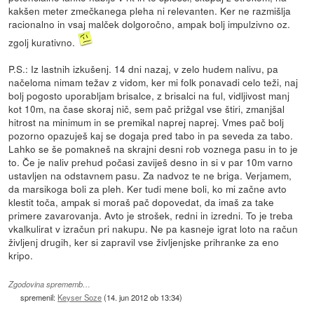
kakšen meter zmečkanega pleha ni relevanten. Ker ne razmišlja
racionalno in vsaj malček dolgoročno, ampak bolj impulzivno oz.
zgolj kurativno.
P.S.: Iz lastnih izkušenj. 14 dni nazaj, v zelo hudem nalivu, pa
načeloma nimam težav z vidom, ker mi folk ponavadi celo teži, naj
bolj pogosto uporabljam brisalce, z brisalci na ful, vidljivost manj
kot 10m, na čase skoraj nič, sem pač prižgal vse štiri, zmanjšal
hitrost na minimum in se premikal naprej naprej. Vmes pač bolj
pozorno opazuješ kaj se dogaja pred tabo in pa seveda za tabo.
Lahko se še pomakneš na skrajni desni rob voznega pasu in to je
to. Če je naliv prehud počasi zaviješ desno in si v par 10m varno
ustavljen na odstavnem pasu. Za nadvoz te ne briga. Verjamem,
da marsikoga boli za pleh. Ker tudi mene boli, ko mi začne avto
klestit toča, ampak si moraš pač dopovedat, da imaš za take
primere zavarovanja. Avto je strošek, redni in izredni. To je treba
vkalkulirat v izračun pri nakupu. Ne pa kasneje igrat loto na račun
življenj drugih, ker si zapravil vse življenjske prihranke za eno
kripo.
Zgodovina sprememb…
spremenil:
Keyser Soze
(
14. jun 2012 ob 13:34
)