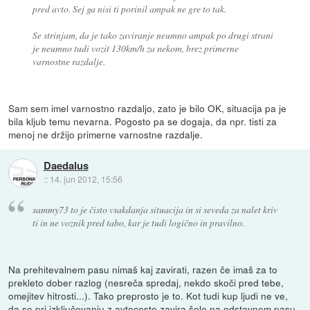
pred avto. Sej ga nisi ti porinil ampak ne gre to tak.
Se strinjam, da je tako zaviranje neumno ampak po drugi strani
je neumno tudi vozit 130km/h za nekom, brez primerne
varnostne razdalje.
Sam sem imel varnostno razdaljo, zato je bilo OK, situacija pa je
bila kljub temu nevarna. Pogosto pa se dogaja, da npr. tisti za
menoj ne držijo primerne varnostne razdalje.
Daedalus
::
14. jun 2012, 15:56
sammy73 to je čisto vsakdanja situacija in si seveda za nalet kriv
ti in ne voznik pred tabo, kar je tudi logično in pravilno.
Na prehitevalnem pasu nimaš kaj zavirati, razen če imaš za to
prekleto dober razlog (nesreča spredaj, nekdo skoči pred tebe,
omejitev hitrosti...). Tako preprosto je to. Kot tudi kup ljudi ne ve,
da se pri izključevanju z avtoceste zavira šele na odstavnem pasu