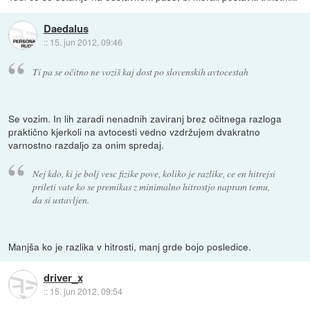
Daedalus
::
15. jun 2012, 09:46
Ti pa se očitno ne voziš kaj dost po slovenskih avtocestah
Se vozim. In lih zaradi nenadnih zaviranj brez očitnega razloga
praktično kjerkoli na avtocesti vedno vzdržujem dvakratno
varnostno razdaljo za onim spredaj.
Nej kdo, ki je bolj vesc fizike pove, koliko je razlike, ce en hitrejsi
prileti vate ko se premikas z minimalno hitrostjo napram temu,
da si ustavljen.
Manjša ko je razlika v hitrosti, manj grde bojo posledice.
driver_x
::
15. jun 2012, 09:54