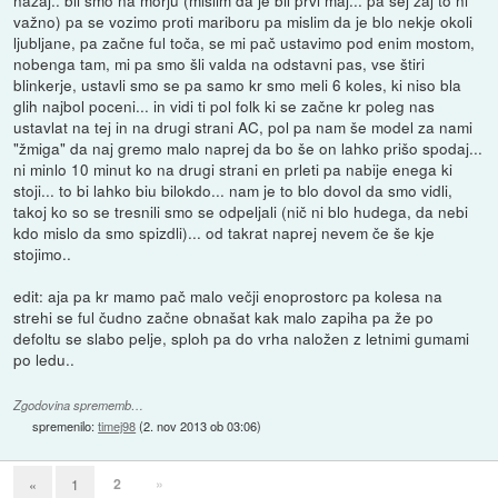
važno) pa se vozimo proti mariboru pa mislim da je blo nekje okoli
ljubljane, pa začne ful toča, se mi pač ustavimo pod enim mostom,
nobenga tam, mi pa smo šli valda na odstavni pas, vse štiri
blinkerje, ustavli smo se pa samo kr smo meli 6 koles, ki niso bla
glih najbol poceni... in vidi ti pol folk ki se začne kr poleg nas
ustavlat na tej in na drugi strani AC, pol pa nam še model za nami
"žmiga" da naj gremo malo naprej da bo še on lahko prišo spodaj...
ni minlo 10 minut ko na drugi strani en prleti pa nabije enega ki
stoji... to bi lahko biu bilokdo... nam je to blo dovol da smo vidli,
takoj ko so se tresnili smo se odpeljali (nič ni blo hudega, da nebi
kdo mislo da smo spizdli)... od takrat naprej nevem če še kje
stojimo..
edit: aja pa kr mamo pač malo večji enoprostorc pa kolesa na
strehi se ful čudno začne obnašat kak malo zapiha pa že po
defoltu se slabo pelje, sploh pa do vrha naložen z letnimi gumami
po ledu..
Zgodovina sprememb…
spremenilo:
timej98
(
2. nov 2013 ob 03:06
)
2
»
«
1