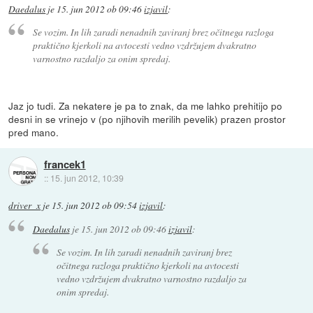
Daedalus
je
15. jun 2012 ob 09:46
izjavil
:
Se vozim. In lih zaradi nenadnih zaviranj brez očitnega razloga
praktično kjerkoli na avtocesti vedno vzdržujem dvakratno
varnostno razdaljo za onim spredaj.
Jaz jo tudi. Za nekatere je pa to znak, da me lahko prehitijo po
desni in se vrinejo v (po njihovih merilih pevelik) prazen prostor
pred mano.
francek1
::
15. jun 2012, 10:39
driver_x
je
15. jun 2012 ob 09:54
izjavil
:
Daedalus
je
15. jun 2012 ob 09:46
izjavil
:
Se vozim. In lih zaradi nenadnih zaviranj brez
očitnega razloga praktično kjerkoli na avtocesti
vedno vzdržujem dvakratno varnostno razdaljo za
onim spredaj.